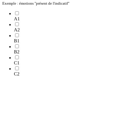
Exemple : émotions "présent de l'indicatif"
A1
A2
B1
B2
C1
C2