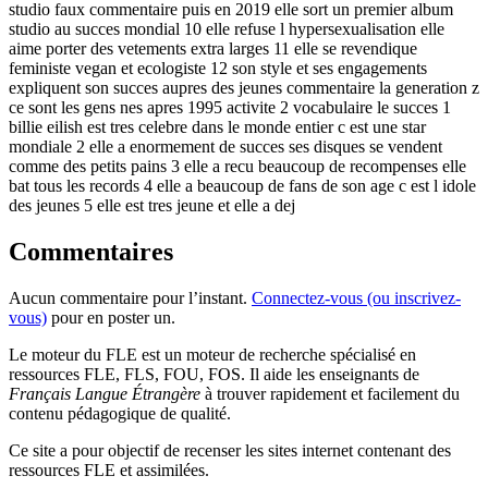
studio faux commentaire puis en 2019 elle sort un premier album
studio au succes mondial 10 elle refuse l hypersexualisation elle
aime porter des vetements extra larges 11 elle se revendique
feministe vegan et ecologiste 12 son style et ses engagements
expliquent son succes aupres des jeunes commentaire la generation z
ce sont les gens nes apres 1995 activite 2 vocabulaire le succes 1
billie eilish est tres celebre dans le monde entier c est une star
mondiale 2 elle a enormement de succes ses disques se vendent
comme des petits pains 3 elle a recu beaucoup de recompenses elle
bat tous les records 4 elle a beaucoup de fans de son age c est l idole
des jeunes 5 elle est tres jeune et elle a dej
Commentaires
Aucun commentaire pour l’instant.
Connectez-vous (ou inscrivez-
vous)
pour en poster un.
Le moteur du FLE est un moteur de recherche spécialisé en
ressources FLE, FLS, FOU, FOS. Il aide les enseignants de
Français Langue Étrangère
à trouver rapidement et facilement du
contenu pédagogique de qualité.
Ce site a pour objectif de recenser les sites internet contenant des
ressources FLE et assimilées.