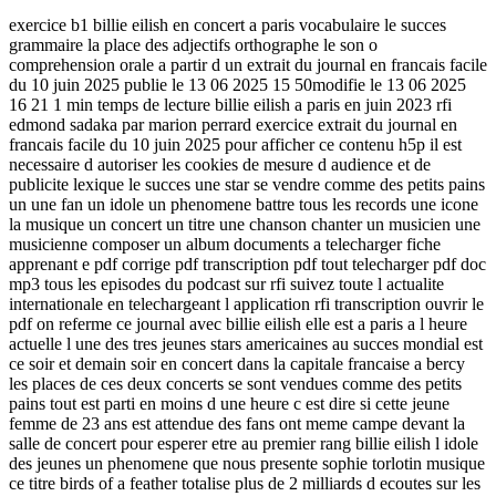
exercice b1 billie eilish en concert a paris vocabulaire le succes
grammaire la place des adjectifs orthographe le son o
comprehension orale a partir d un extrait du journal en francais facile
du 10 juin 2025 publie le 13 06 2025 15 50modifie le 13 06 2025
16 21 1 min temps de lecture billie eilish a paris en juin 2023 rfi
edmond sadaka par marion perrard exercice extrait du journal en
francais facile du 10 juin 2025 pour afficher ce contenu h5p il est
necessaire d autoriser les cookies de mesure d audience et de
publicite lexique le succes une star se vendre comme des petits pains
un une fan un idole un phenomene battre tous les records une icone
la musique un concert un titre une chanson chanter un musicien une
musicienne composer un album documents a telecharger fiche
apprenant e pdf corrige pdf transcription pdf tout telecharger pdf doc
mp3 tous les episodes du podcast sur rfi suivez toute l actualite
internationale en telechargeant l application rfi transcription ouvrir le
pdf on referme ce journal avec billie eilish elle est a paris a l heure
actuelle l une des tres jeunes stars americaines au succes mondial est
ce soir et demain soir en concert dans la capitale francaise a bercy
les places de ces deux concerts se sont vendues comme des petits
pains tout est parti en moins d une heure c est dire si cette jeune
femme de 23 ans est attendue des fans ont meme campe devant la
salle de concert pour esperer etre au premier rang billie eilish l idole
des jeunes un phenomene que nous presente sophie torlotin musique
ce titre birds of a feather totalise plus de 2 milliards d ecoutes sur les