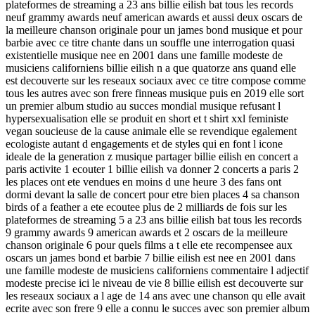
plateformes de streaming a 23 ans billie eilish bat tous les records
neuf grammy awards neuf american awards et aussi deux oscars de
la meilleure chanson originale pour un james bond musique et pour
barbie avec ce titre chante dans un souffle une interrogation quasi
existentielle musique nee en 2001 dans une famille modeste de
musiciens californiens billie eilish n a que quatorze ans quand elle
est decouverte sur les reseaux sociaux avec ce titre compose comme
tous les autres avec son frere finneas musique puis en 2019 elle sort
un premier album studio au succes mondial musique refusant l
hypersexualisation elle se produit en short et t shirt xxl feministe
vegan soucieuse de la cause animale elle se revendique egalement
ecologiste autant d engagements et de styles qui en font l icone
ideale de la generation z musique partager billie eilish en concert a
paris activite 1 ecouter 1 billie eilish va donner 2 concerts a paris 2
les places ont ete vendues en moins d une heure 3 des fans ont
dormi devant la salle de concert pour etre bien places 4 sa chanson
birds of a feather a ete ecoutee plus de 2 milliards de fois sur les
plateformes de streaming 5 a 23 ans billie eilish bat tous les records
9 grammy awards 9 american awards et 2 oscars de la meilleure
chanson originale 6 pour quels films a t elle ete recompensee aux
oscars un james bond et barbie 7 billie eilish est nee en 2001 dans
une famille modeste de musiciens californiens commentaire l adjectif
modeste precise ici le niveau de vie 8 billie eilish est decouverte sur
les reseaux sociaux a l age de 14 ans avec une chanson qu elle avait
ecrite avec son frere 9 elle a connu le succes avec son premier album