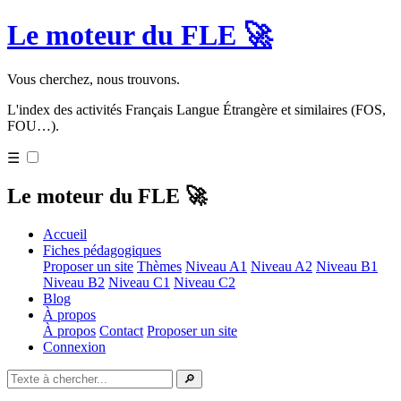
Le moteur du FLE 🚀
Vous cherchez, nous trouvons.
L'index des activités Français Langue Étrangère et similaires (FOS,
FOU…).
☰
Le moteur du FLE 🚀
Accueil
Fiches pédagogiques
Proposer un site
Thèmes
Niveau A1
Niveau A2
Niveau B1
Niveau B2
Niveau C1
Niveau C2
Blog
À propos
À propos
Contact
Proposer un site
Connexion
🔎