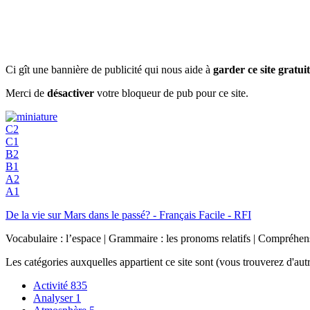
Ci gît une bannière de publicité qui nous aide à
garder ce site gratuit
Merci de
désactiver
votre bloqueur de pub pour ce site.
C2
C1
B2
B1
A2
A1
De la vie sur Mars dans le passé? - Français Facile - RFI
Vocabulaire : l’espace | Grammaire : les pronoms relatifs | Compréhensi
Les catégories auxquelles appartient ce site sont (vous trouverez d'au
Activité
835
Analyser
1