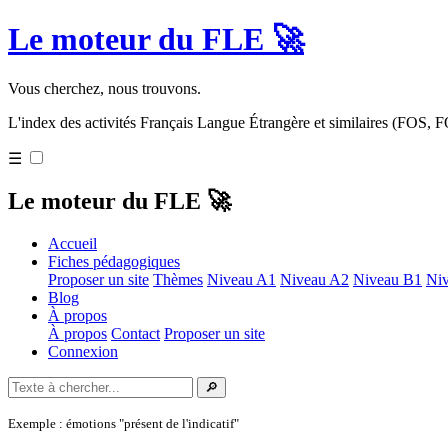
Le moteur du FLE 🚀
Vous cherchez, nous trouvons.
L'index des activités Français Langue Étrangère et similaires (FOS,
☰
Le moteur du FLE 🚀
Accueil
Fiches pédagogiques
Proposer un site
Thèmes
Niveau A1
Niveau A2
Niveau B1
Ni
Blog
À propos
À propos
Contact
Proposer un site
Connexion
🔎
Exemple : émotions "présent de l'indicatif"