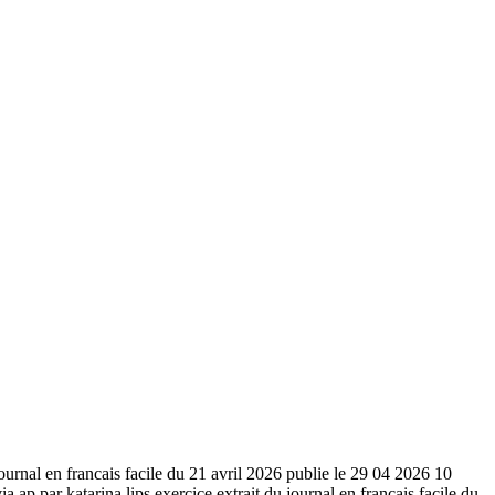
ournal en francais facile du 21 avril 2026 publie le 29 04 2026 10
a ap par katarina lips exercice extrait du journal en francais facile du