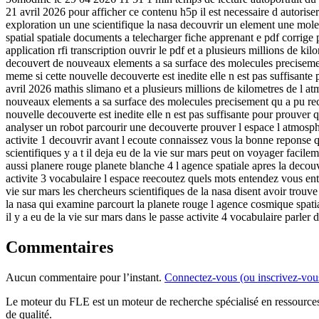
21 avril 2026 pour afficher ce contenu h5p il est necessaire d autoriser
exploration un une scientifique la nasa decouvrir un element une molec
spatial spatiale documents a telecharger fiche apprenant e pdf corrige p
application rfi transcription ouvrir le pdf et a plusieurs millions de kil
decouvert de nouveaux elements a sa surface des molecules precisement
meme si cette nouvelle decouverte est inedite elle n est pas suffisante 
avril 2026 mathis slimano et a plusieurs millions de kilometres de l atmo
nouveaux elements a sa surface des molecules precisement qu a pu recup
nouvelle decouverte est inedite elle n est pas suffisante pour prouver 
analyser un robot parcourir une decouverte prouver l espace l atmosphere
activite 1 decouvrir avant l ecoute connaissez vous la bonne reponse qu
scientifiques y a t il deja eu de la vie sur mars peut on voyager facile
aussi planere rouge planete blanche 4 l agence spatiale apres la decouve
activite 3 vocabulaire l espace reecoutez quels mots entendez vous entou
vie sur mars les chercheurs scientifiques de la nasa disent avoir trou
la nasa qui examine parcourt la planete rouge l agence cosmique spatia
il y a eu de la vie sur mars dans le passe activite 4 vocabulaire parler d
Commentaires
Aucun commentaire pour l’instant.
Connectez-vous (ou inscrivez-vou
Le moteur du FLE est un moteur de recherche spécialisé en ressourc
de qualité.