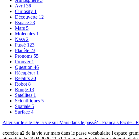
Atmosphère
5
Avril
36
Curiosity
1
Découverte
12
Espace
23
Mars
5
Molécules
1
Nasa
2
Passé
123
Planète
23
Pronoms
55
Prouver
1
Question
46
Récupérer
1
Relatifs
20
Robot
8
Rouge
13
Satellites
1
Scientifiques
5
Spatiale
5
Surface
4
Aller sur le site De la vie sur Mars dans le passé? - Français Facile - 
exercice a2 de la vie sur mars dans le passe vocabulaire l espace gram
56modifie le 29 04 2026 11 51 1 min temps de lecture autoportrait du rov