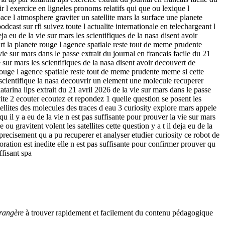
r l exercice en ligneles pronoms relatifs qui que ou lexique l
ce l atmosphere graviter un satellite mars la surface une planete
cast sur rfi suivez toute l actualite internationale en telechargeant l
eja eu de la vie sur mars les scientifiques de la nasa disent avoir
t la planete rouge l agence spatiale reste tout de meme prudente
vie sur mars dans le passe extrait du journal en francais facile du 21
e sur mars les scientifiques de la nasa disent avoir decouvert de
rouge l agence spatiale reste tout de meme prudente meme si cette
e scientifique la nasa decouvrir un element une molecule recuperer
atarina lips extrait du 21 avril 2026 de la vie sur mars dans le passe
vite 2 ecouter ecoutez et repondez 1 quelle question se posent les
tellites des molecules des traces d eau 3 curiosity explore mars appele
u il y a eu de la vie n est pas suffisante pour prouver la vie sur mars
 gravitent volent les satellites cette question y a t il deja eu de la
precisement qu a pu recuperer et analyser etudier curiosity ce robot de
ation est inedite elle n est pas suffisante pour confirmer prouver qu
ffisant spa
rangère
à trouver rapidement et facilement du contenu pédagogique