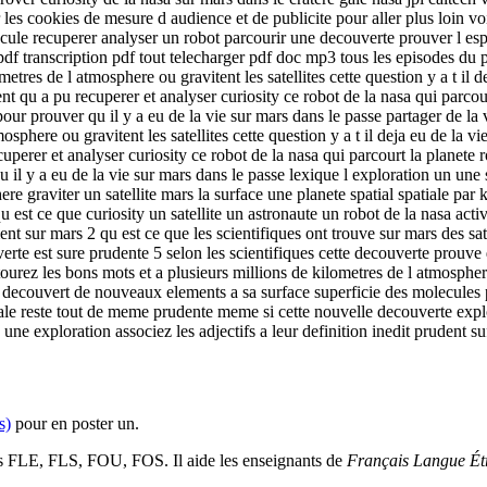
 les cookies de mesure d audience et de publicite pour aller plus loin voi
ule recuperer analyser un robot parcourir une decouverte prouver l espa
df transcription pdf tout telecharger pdf doc mp3 tous les episodes du pod
ometres de l atmosphere ou gravitent les satellites cette question y a t il d
 qu a pu recuperer et analyser curiosity ce robot de la nasa qui parcour
pour prouver qu il y a eu de la vie sur mars dans le passe partager de la 
sphere ou gravitent les satellites cette question y a t il deja eu de la vi
erer et analyser curiosity ce robot de la nasa qui parcourt la planete 
qu il y a eu de la vie sur mars dans le passe lexique l exploration un un
 graviter un satellite mars la surface une planete spatial spatiale par k
 est ce que curiosity un satellite un astronaute un robot de la nasa acti
ment sur mars 2 qu est ce que les scientifiques ont trouve sur mars des sa
rte est sure prudente 5 selon les scientifiques cette decouverte prouve q
rez les bons mots et a plusieurs millions de kilometres de l atmosphere ou
ve decouvert de nouveaux elements a sa surface superficie des molecules 
le reste tout de meme prudente meme si cette nouvelle decouverte explor
 une exploration associez les adjectifs a leur definition inedit prudent su
s)
pour en poster un.
es FLE, FLS, FOU, FOS. Il aide les enseignants de
Français Langue Ét