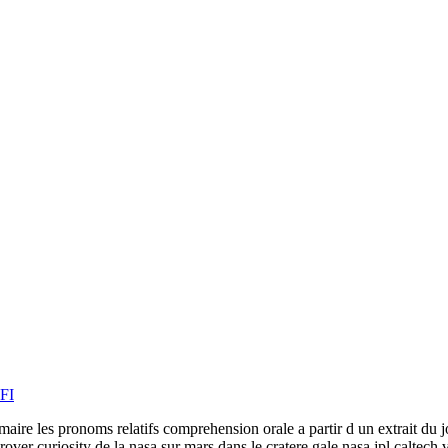
RFI
maire les pronoms relatifs comprehension orale a partir d un extrait du j
er curiosity de la nasa sur mars dans le cratere gale nasa jpl caltech vi