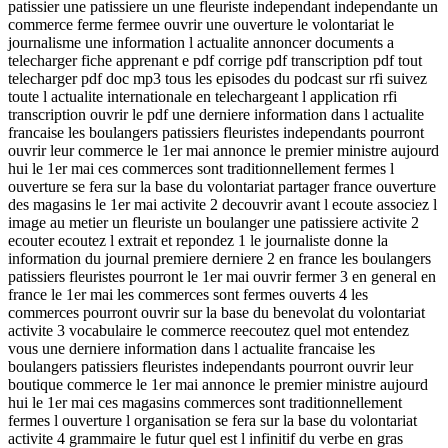
patissier une patissiere un une fleuriste independant independante un
commerce ferme fermee ouvrir une ouverture le volontariat le
journalisme une information l actualite annoncer documents a
telecharger fiche apprenant e pdf corrige pdf transcription pdf tout
telecharger pdf doc mp3 tous les episodes du podcast sur rfi suivez
toute l actualite internationale en telechargeant l application rfi
transcription ouvrir le pdf une derniere information dans l actualite
francaise les boulangers patissiers fleuristes independants pourront
ouvrir leur commerce le 1er mai annonce le premier ministre aujourd
hui le 1er mai ces commerces sont traditionnellement fermes l
ouverture se fera sur la base du volontariat partager france ouverture
des magasins le 1er mai activite 2 decouvrir avant l ecoute associez l
image au metier un fleuriste un boulanger une patissiere activite 2
ecouter ecoutez l extrait et repondez 1 le journaliste donne la
information du journal premiere derniere 2 en france les boulangers
patissiers fleuristes pourront le 1er mai ouvrir fermer 3 en general en
france le 1er mai les commerces sont fermes ouverts 4 les
commerces pourront ouvrir sur la base du benevolat du volontariat
activite 3 vocabulaire le commerce reecoutez quel mot entendez
vous une derniere information dans l actualite francaise les
boulangers patissiers fleuristes independants pourront ouvrir leur
boutique commerce le 1er mai annonce le premier ministre aujourd
hui le 1er mai ces magasins commerces sont traditionnellement
fermes l ouverture l organisation se fera sur la base du volontariat
activite 4 grammaire le futur quel est l infinitif du verbe en gras