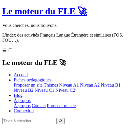
Le moteur du FLE 🚀
Vous cherchez, nous trouvons.
L'index des activités Français Langue Étrangère et similaires (FOS,
FOU…).
☰
Le moteur du FLE 🚀
Accueil
Fiches pédagogiques
Proposer un site
Thèmes
Niveau A1
Niveau A2
Niveau B1
Niveau B2
Niveau C1
Niveau C2
Blog
À propos
À propos
Contact
Proposer un site
Connexion
🔎