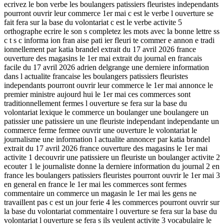
ecrivez le bon verbe les boulangers patissiers fleuristes independants
pourront ouvrir leur commerce 1er mai c est le verbe l ouverture se
fait fera sur la base du volontariat c est le verbe activite 5
orthographe ecrire le son s completez les mots avec la bonne lettre ss
c t s c informa ion fran aise pati ier fleuri te commer e annon e tradi
ionnellement par katia brandel extrait du 17 avril 2026 france
ouverture des magasins le 1er mai extrait du journal en francais
facile du 17 avril 2026 adrien delgrange une derniere information
dans l actualite francaise les boulangers patissiers fleuristes
independants pourront ouvrir leur commerce le 1er mai annonce le
premier ministre aujourd hui le 1er mai ces commerces sont
traditionnellement fermes l ouverture se fera sur la base du
volontariat lexique le commerce un boulanger une boulangere un
patissier une patissiere un une fleuriste independant independante un
commerce ferme fermee ouvrir une ouverture le volontariat le
journalisme une information l actualite annoncer par katia brandel
extrait du 17 avril 2026 france ouverture des magasins le 1er mai
activite 1 decouvrir une patissiere un fleuriste un boulanger activite 2
ecouter 1 le journaliste donne la derniere information du journal 2 en
france les boulangers patissiers fleuristes pourront ouvrir le 1er mai 3
en general en france le 1er mai les commerces sont fermes
commentaire un commerce un magasin le 1er mai les gens ne
travaillent pas c est un jour ferie 4 les commerces pourront ouvrir sur
la base du volontariat commentaire l ouverture se fera sur la base du
volontariat l ouverture se fera s ils veulent activite 3 vocabulaire le