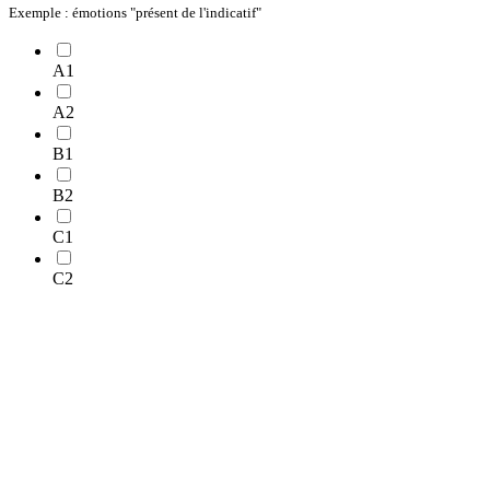
Exemple : émotions "présent de l'indicatif"
A1
A2
B1
B2
C1
C2