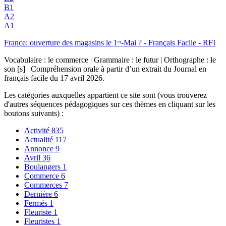
B1
A2
A1
France: ouverture des magasins le 1ᵉʳ-Mai ? - Français Facile - RFI
Vocabulaire : le commerce | Grammaire : le futur | Orthographe : le
son [s] | Compréhension orale à partir d’un extrait du Journal en
français facile du 17 avril 2026.
Les catégories auxquelles appartient ce site sont (vous trouverez
d'autres séquences pédagogiques sur ces thèmes en cliquant sur les
boutons suivants) :
Activité
835
Actualité
117
Annonce
9
Avril
36
Boulangers
1
Commerce
6
Commerces
7
Dernière
6
Fermés
1
Fleuriste
1
Fleuristes
1