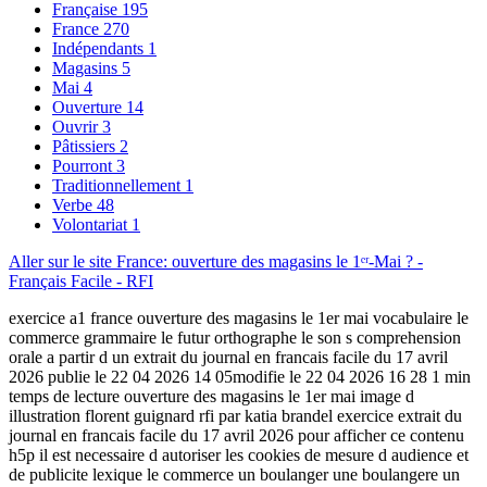
Française
195
France
270
Indépendants
1
Magasins
5
Mai
4
Ouverture
14
Ouvrir
3
Pâtissiers
2
Pourront
3
Traditionnellement
1
Verbe
48
Volontariat
1
Aller sur le site France: ouverture des magasins le 1ᵉʳ-Mai ? -
Français Facile - RFI
exercice a1 france ouverture des magasins le 1er mai vocabulaire le
commerce grammaire le futur orthographe le son s comprehension
orale a partir d un extrait du journal en francais facile du 17 avril
2026 publie le 22 04 2026 14 05modifie le 22 04 2026 16 28 1 min
temps de lecture ouverture des magasins le 1er mai image d
illustration florent guignard rfi par katia brandel exercice extrait du
journal en francais facile du 17 avril 2026 pour afficher ce contenu
h5p il est necessaire d autoriser les cookies de mesure d audience et
de publicite lexique le commerce un boulanger une boulangere un