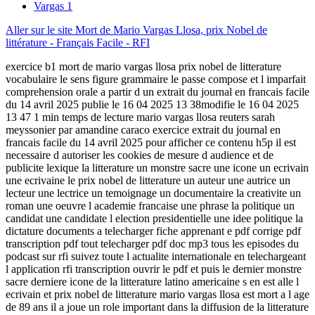
Vargas
1
Aller sur le site Mort de Mario Vargas Llosa, prix Nobel de
littérature - Français Facile - RFI
exercice b1 mort de mario vargas llosa prix nobel de litterature
vocabulaire le sens figure grammaire le passe compose et l imparfait
comprehension orale a partir d un extrait du journal en francais facile
du 14 avril 2025 publie le 16 04 2025 13 38modifie le 16 04 2025
13 47 1 min temps de lecture mario vargas llosa reuters sarah
meyssonier par amandine caraco exercice extrait du journal en
francais facile du 14 avril 2025 pour afficher ce contenu h5p il est
necessaire d autoriser les cookies de mesure d audience et de
publicite lexique la litterature un monstre sacre une icone un ecrivain
une ecrivaine le prix nobel de litterature un auteur une autrice un
lecteur une lectrice un temoignage un documentaire la creativite un
roman une oeuvre l academie francaise une phrase la politique un
candidat une candidate l election presidentielle une idee politique la
dictature documents a telecharger fiche apprenant e pdf corrige pdf
transcription pdf tout telecharger pdf doc mp3 tous les episodes du
podcast sur rfi suivez toute l actualite internationale en telechargeant
l application rfi transcription ouvrir le pdf et puis le dernier monstre
sacre derniere icone de la litterature latino americaine s en est alle l
ecrivain et prix nobel de litterature mario vargas llosa est mort a l age
de 89 ans il a joue un role important dans la diffusion de la litterature