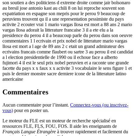
son soutien a des politiciens d extreme droite comme jair bolsonaro
au bresil jose antonio kast au chili 8 on lui reproche souvent son
expatriation en espagne son mepris pour le perou 9 beaucoup de
peruviens trouvent qu il a une representation pessimiste du pays
activite 2 ecouter vrai 1 mario vargas llosa est mort a 88 ans 2 mario
vargas llosa adorait la litterature francaise 3 il a ete elu a la
presidence du perou 4 il a beaucoup parle du perou dans son oeuvre
commentaires 1 l ecrivain et prix nobel de litterature mario vargas
llosa est mort a l age de 89 ans 2 c etait un grand admirateur des
ecrivains francais comme flaubert ou sartre 3 au perou il est candidat
a l election presidentielle de 1990 ou il echoue face a alberto
fujimori 4 il est le seul prix nobel peruvien et a raconte une grande
facette du pays x x faux x x activite 3 vocabulaire le sens figure 1 et
puis le dernier monstre sacre derniere icone de la litterature latino
americaine
Commentaires
Aucun commentaire pour l’instant.
Connectez-vous (ou inscrivez-
vous)
pour en poster un.
Le moteur du FLE est un moteur de recherche spécialisé en
ressources FLE, FLS, FOU, FOS. Il aide les enseignants de
Français Langue Étrangère
à trouver rapidement et facilement du