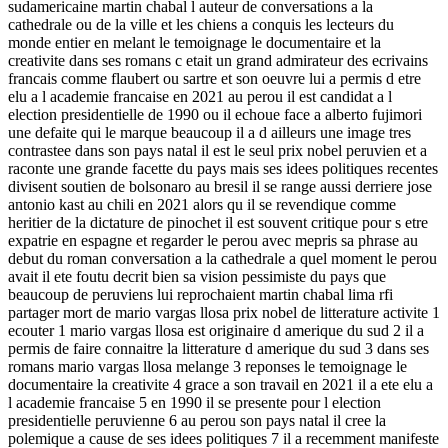
sudamericaine martin chabal l auteur de conversations a la
cathedrale ou de la ville et les chiens a conquis les lecteurs du
monde entier en melant le temoignage le documentaire et la
creativite dans ses romans c etait un grand admirateur des ecrivains
francais comme flaubert ou sartre et son oeuvre lui a permis d etre
elu a l academie francaise en 2021 au perou il est candidat a l
election presidentielle de 1990 ou il echoue face a alberto fujimori
une defaite qui le marque beaucoup il a d ailleurs une image tres
contrastee dans son pays natal il est le seul prix nobel peruvien et a
raconte une grande facette du pays mais ses idees politiques recentes
divisent soutien de bolsonaro au bresil il se range aussi derriere jose
antonio kast au chili en 2021 alors qu il se revendique comme
heritier de la dictature de pinochet il est souvent critique pour s etre
expatrie en espagne et regarder le perou avec mepris sa phrase au
debut du roman conversation a la cathedrale a quel moment le perou
avait il ete foutu decrit bien sa vision pessimiste du pays que
beaucoup de peruviens lui reprochaient martin chabal lima rfi
partager mort de mario vargas llosa prix nobel de litterature activite 1
ecouter 1 mario vargas llosa est originaire d amerique du sud 2 il a
permis de faire connaitre la litterature d amerique du sud 3 dans ses
romans mario vargas llosa melange 3 reponses le temoignage le
documentaire la creativite 4 grace a son travail en 2021 il a ete elu a
l academie francaise 5 en 1990 il se presente pour l election
presidentielle peruvienne 6 au perou son pays natal il cree la
polemique a cause de ses idees politiques 7 il a recemment manifeste