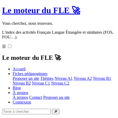
Le moteur du FLE 🚀
Vous cherchez, nous trouvons.
L'index des activités Français Langue Étrangère et similaires (FOS,
FOU…).
☰
Le moteur du FLE 🚀
Accueil
Fiches pédagogiques
Proposer un site
Thèmes
Niveau A1
Niveau A2
Niveau B1
Niveau B2
Niveau C1
Niveau C2
Blog
À propos
À propos
Contact
Proposer un site
Connexion
🔎