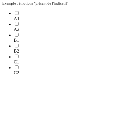
Exemple : émotions "présent de l'indicatif"
A1
A2
B1
B2
C1
C2