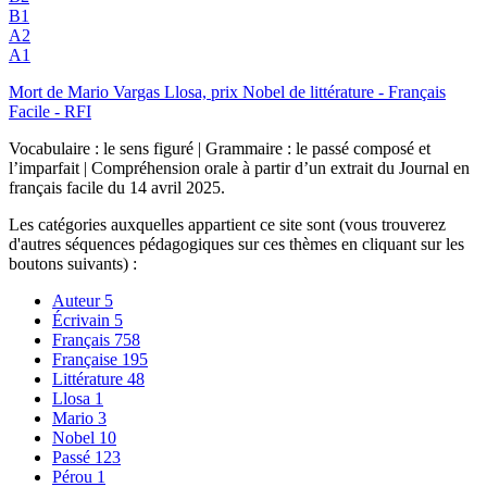
B1
A2
A1
Mort de Mario Vargas Llosa, prix Nobel de littérature - Français
Facile - RFI
Vocabulaire : le sens figuré | Grammaire : le passé composé et
l’imparfait | Compréhension orale à partir d’un extrait du Journal en
français facile du 14 avril 2025.
Les catégories auxquelles appartient ce site sont (vous trouverez
d'autres séquences pédagogiques sur ces thèmes en cliquant sur les
boutons suivants) :
Auteur
5
Écrivain
5
Français
758
Française
195
Littérature
48
Llosa
1
Mario
3
Nobel
10
Passé
123
Pérou
1