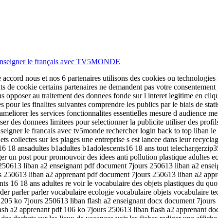
 | Enseigner le français avec TV5MONDE
 accord nous et nos 6 partenaires utilisons des cookies ou technologies s
tifiants de cookie certains partenaires ne demandent pas votre consentemen
opposer au traitement des donnees fonde sur l interet legitime en cliqua
ees pour les finalites suivantes comprendre les publics par le biais de s
t ameliorer les services fonctionnalites essentielles mesure d audience
ser des donnees limitees pour selectionner la publicite utiliser des profi
enseigner le francais avec tv5monde rechercher login back to top liban l
s collectes sur les plages une entreprise s est lancee dans leur recycla
 18 ansadultes b1adultes b1adolescents16 18 ans tout telechargerzip35 
ger un post pour promouvoir des idees anti pollution plastique adultes e
urs 250613 liban a2 enseignant pdf document 7jours 250613 liban a2 ens
rs 250613 liban a2 apprenant pdf document 7jours 250613 liban a2 app
 16 18 ans adultes re voir le vocabulaire des objets plastiques du quotid
der parler parler vocabulaire ecologie vocabulaire objets vocabulaire te
 205 ko 7jours 250613 liban flash a2 enseignant docx document 7jours 
ash a2 apprenant pdf 106 ko 7jours 250613 liban flash a2 apprenant d