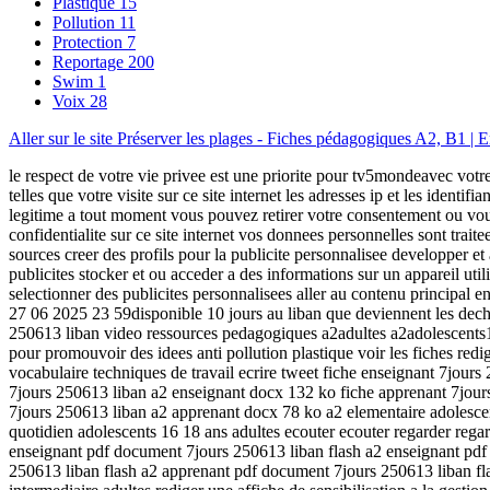
Plastique
15
Pollution
11
Protection
7
Reportage
200
Swim
1
Voix
28
Aller sur le site Préserver les plages - Fiches pédagogiques A2, B1
le respect de votre vie privee est une priorite pour tv5mondeavec votre
telles que votre visite sur ce site internet les adresses ip et les iden
legitime a tout moment vous pouvez retirer votre consentement ou vous 
confidentialite sur ce site internet vos donnees personnelles sont trait
sources creer des profils pour la publicite personnalisee developper e
publicites stocker et ou acceder a des informations sur un appareil utili
selectionner des publicites personnalisees aller au contenu principal 
27 06 2025 23 59disponible 10 jours au liban que deviennent les dechet
250613 liban video ressources pedagogiques a2adultes a2adolescents16
pour promouvoir des idees anti pollution plastique voir les fiches redi
vocabulaire techniques de travail ecrire tweet fiche enseignant 7jo
7jours 250613 liban a2 enseignant docx 132 ko fiche apprenant 7jou
7jours 250613 liban a2 apprenant docx 78 ko a2 elementaire adolescents
quotidien adolescents 16 18 ans adultes ecouter ecouter regarder regar
enseignant pdf document 7jours 250613 liban flash a2 enseignant pdf
250613 liban flash a2 apprenant pdf document 7jours 250613 liban fl