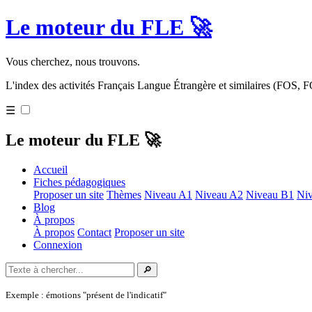
Le moteur du FLE 🚀
Vous cherchez, nous trouvons.
L'index des activités Français Langue Étrangère et similaires (FOS,
☰
Le moteur du FLE 🚀
Accueil
Fiches pédagogiques
Proposer un site
Thèmes
Niveau A1
Niveau A2
Niveau B1
Ni
Blog
À propos
À propos
Contact
Proposer un site
Connexion
🔎
Exemple : émotions "présent de l'indicatif"