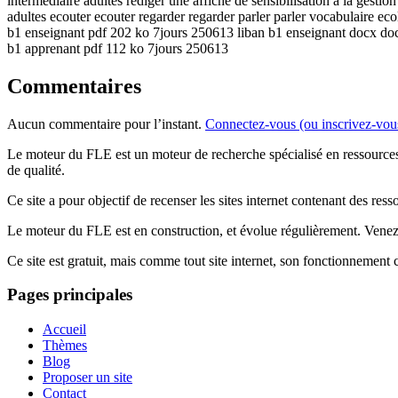
intermediaire adultes rediger une affiche de sensibilisation a la gestion
adultes ecouter ecouter regarder regarder parler parler vocabulaire e
b1 enseignant pdf 202 ko 7jours 250613 liban b1 enseignant docx do
b1 apprenant pdf 112 ko 7jours 250613
Commentaires
Aucun commentaire pour l’instant.
Connectez-vous (ou inscrivez-vou
Le moteur du FLE est un moteur de recherche spécialisé en ressourc
de qualité.
Ce site a pour objectif de recenser les sites internet contenant des res
Le moteur du FLE est en construction, et évolue régulièrement. Ven
Ce site est gratuit, mais comme tout site internet, son fonctionnement
Pages principales
Accueil
Thèmes
Blog
Proposer un site
Contact