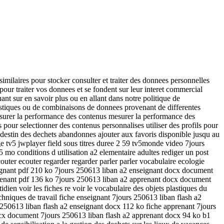
imilaires pour stocker consulter et traiter des donnees personnelles
t pour traiter vos donnees et se fondent sur leur interet commercial
nt sur en savoir plus ou en allant dans notre politique de
tatistiques ou de combinaisons de donnees provenant de differentes
 mesurer la performance des contenus mesurer la performance des
ls pour selectionner des contenus personnalises utiliser des profils pour
e destin des dechets abandonnes ajouter aux favoris disponible jusqu au
ge tv5 jwplayer field sous titres duree 2 59 tv5monde video 7jours
mo conditions d utilisation a2 elementaire adultes rediger un post
couter ecouter regarder regarder parler parler vocabulaire ecologie
eignant pdf 210 ko 7jours 250613 liban a2 enseignant docx document
renant pdf 136 ko 7jours 250613 liban a2 apprenant docx document
ien voir les fiches re voir le vocabulaire des objets plastiques du
chniques de travail fiche enseignant 7jours 250613 liban flash a2
250613 liban flash a2 enseignant docx 112 ko fiche apprenant 7jours
ocx document 7jours 250613 liban flash a2 apprenant docx 94 ko b1