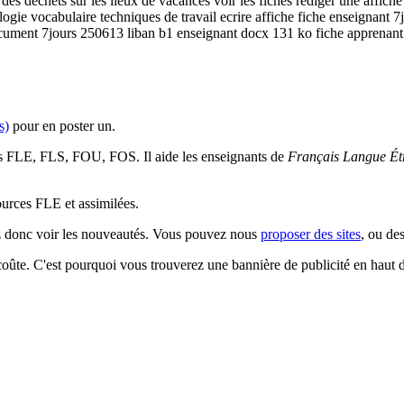
 des dechets sur les lieux de vacances voir les fiches rediger une affiche
cologie vocabulaire techniques de travail ecrire affiche fiche enseignan
cument 7jours 250613 liban b1 enseignant docx 131 ko fiche apprenant
s)
pour en poster un.
es FLE, FLS, FOU, FOS. Il aide les enseignants de
Français Langue Ét
sources FLE et assimilées.
ez donc voir les nouveautés. Vous pouvez nous
proposer des sites
, ou de
 coûte. C'est pourquoi vous trouverez une bannière de publicité en haut