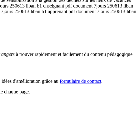
 de sensibilisation a la gestion des dechets sur les lieux de vacances
t 7jours 250613 liban b1 enseignant pdf document 7jours 250613 liban
 7jours 250613 liban b1 apprenant pdf document 7jours 250613 liban
rangère
à trouver rapidement et facilement du contenu pédagogique
s idées d'amélioration grâce au
formulaire de contact
.
 de chaque page.