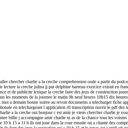
 aller chercher charlie a la creche comprehension orale a partir du podc
ecture la creche julina jj par delphine barreau exercice extrait en fran
ence et de publicite lexique la creche faire des jeux de construction jo
lqu un les moments de la journee le matin 9h neuf heures 10h15 dix heur
 moi a demain bonne soiree au revoir documents a telecharger fiche appr
ationale en telechargeant l application rfi transcription ouvrir le pdf des
charlie a la creche oui bonjour c est amir je viens chercher charlie je vo
ntee billie j accompagne amir charlie tu as de la chance tous les voisins s
 de 10 h 15 a 11 h ils ont joue dans la cour ensuite on a chante des comp
n ils font des jeux la recreation est a 10 h 15 et le repas est a midi oh 