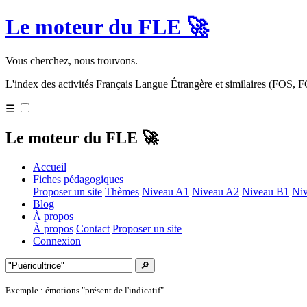
Le moteur du FLE 🚀
Vous cherchez, nous trouvons.
L'index des activités Français Langue Étrangère et similaires (FOS,
☰
Le moteur du FLE 🚀
Accueil
Fiches pédagogiques
Proposer un site
Thèmes
Niveau A1
Niveau A2
Niveau B1
Ni
Blog
À propos
À propos
Contact
Proposer un site
Connexion
🔎
Exemple : émotions "présent de l'indicatif"