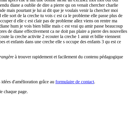
tendu diane a oublie de dire a pierre qu on venait chercher charlie
e mais pourtant je lui ai dit que je voulais venir la chercher moi
elle sort de la creche tu vois c est ca le probleme elle passe plus de
ccuper d elle c est clair pas de probleme allez viens on rentre ma
t diane hum je vois bien billie mais c est vrai qu amir passe beaucoup
 pres de diane effectivement ca ne doit pas plaire a pierre des nouvelles
oute la creche activite 2 ecouter la creche 1 amir et billie viennent
ebes et enfants dans une creche elle s occupe des enfants 3 qu est ce
rangère
à trouver rapidement et facilement du contenu pédagogique
s idées d'amélioration grâce au
formulaire de contact
.
 de chaque page.