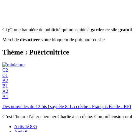
Ci gît une bannière de publicité qui nous aide à
garder ce site gratuit
Merci de
désactiver
votre bloqueur de pub pour ce site.
Thème : Puéricultrice
C2
C1
B2
B1
A2
A1
Des nouvelles du 12 bis | saynète 8: La crèche - Français Facile - RFI
C’est l’heure d’aller chercher Charlie à la crèche. Compréhension orale
Activité
835
Amir
6