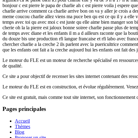
bonjour c est pierre le papa de charlie ah c est pierre voila j espere q
charlie arrive comment ca charlie arrive bon on va y aller je crois a d
meme coucou charlie allez viens ma puce ben qu est ce qu il y a elle veu
temps avec toi qu avec moi c est juste qu elle aime bien manger son bis
cherie oh la la pierre est jaloux bonne soiree charlie passe plus de te
de temps avec diane et les enfants il m a d ailleurs raconte que la bouti
du douze bis une production rfi langue francaise et rfi labo avec france
chercher charlie a la creche 2 ils parlent avec la puericultrice comment
que les enfants ont fait a la creche aujourd hui les enfants ont fait des
Le moteur du FLE est un moteur de recherche spécialisé en ressourc
de qualité.
Ce site a pour objectif de recenser les sites internet contenant des res
Le moteur du FLE est en construction, et évolue régulièrement. Ven
Ce site est gratuit, mais comme tout site internet, son fonctionnement
Pages principales
Accueil
Thèmes
Blog
Proposer un site