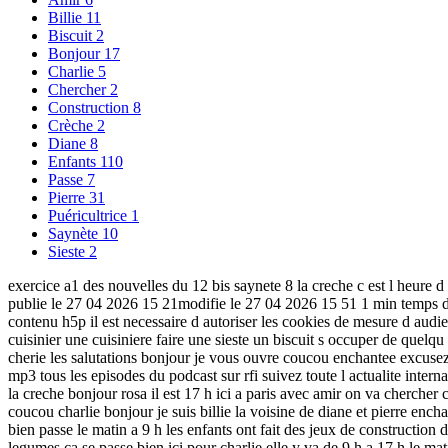
Billie
11
Biscuit
2
Bonjour
17
Charlie
5
Chercher
2
Construction
8
Crèche
2
Diane
8
Enfants
110
Passe
7
Pierre
31
Puéricultrice
1
Saynète
10
Sieste
2
exercice a1 des nouvelles du 12 bis saynete 8 la creche c est l heure d
publie le 27 04 2026 15 21modifie le 27 04 2026 15 51 1 min temps de l
contenu h5p il est necessaire d autoriser les cookies de mesure d audi
cuisinier une cuisiniere faire une sieste un biscuit s occuper de que
cherie les salutations bonjour je vous ouvre coucou enchantee excusez
mp3 tous les episodes du podcast sur rfi suivez toute l actualite intern
la creche bonjour rosa il est 17 h ici a paris avec amir on va chercher 
coucou charlie bonjour je suis billie la voisine de diane et pierre encha
bien passe le matin a 9 h les enfants ont fait des jeux de construction
legumes ca se passe bien ici pour charlie elle y va de 9 h a 17 h le mati