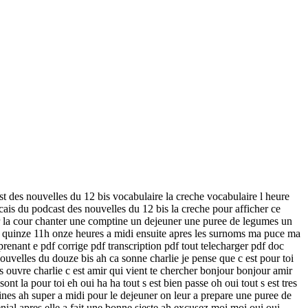
ast des nouvelles du 12 bis vocabulaire la creche vocabulaire l heure
cais du podcast des nouvelles du 12 bis la creche pour afficher ce
uer la cour chanter une comptine un dejeuner une puree de legumes un
es quinze 11h onze heures a midi ensuite apres les surnoms ma puce ma
enant e pdf corrige pdf transcription pdf tout telecharger pdf doc
 nouvelles du douze bis ah ca sonne charlie je pense que c est pour toi
us ouvre charlie c est amir qui vient te chercher bonjour bonjour amir
ont la pour toi eh oui ha ha tout s est bien passe oh oui tout s est tres
tines ah super a midi pour le dejeuner on leur a prepare une puree de
genial apres elle a fait une bonne sieste ah excusez moi moi oui oui