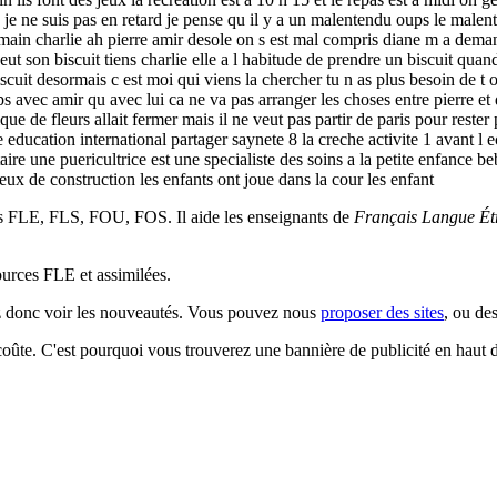
ue je ne suis pas en retard je pense qu il y a un malentendu oups le malen
emain charlie ah pierre amir desole on s est mal compris diane m a demand
t son biscuit tiens charlie elle a l habitude de prendre un biscuit quand 
cuit desormais c est moi qui viens la chercher tu n as plus besoin de t o
mps avec amir qu avec lui ca ne va pas arranger les choses entre pierre e
que de fleurs allait fermer mais il ne veut pas partir de paris pour rester
 education international partager saynete 8 la creche activite 1 avant l ec
aire une puericultrice est une specialiste des soins a la petite enfance b
 jeux de construction les enfants ont joue dans la cour les enfant
es FLE, FLS, FOU, FOS. Il aide les enseignants de
Français Langue Ét
sources FLE et assimilées.
ez donc voir les nouveautés. Vous pouvez nous
proposer des sites
, ou de
 coûte. C'est pourquoi vous trouverez une bannière de publicité en haut