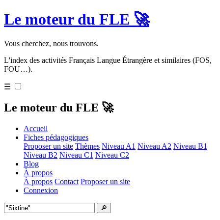
Le moteur du FLE 🚀
Vous cherchez, nous trouvons.
L'index des activités Français Langue Étrangère et similaires (FOS,
FOU…).
☰
Le moteur du FLE 🚀
Accueil
Fiches pédagogiques
Proposer un site
Thèmes
Niveau A1
Niveau A2
Niveau B1
Niveau B2
Niveau C1
Niveau C2
Blog
À propos
À propos
Contact
Proposer un site
Connexion
🔎