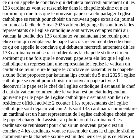
ce qu on appelle le conclave qui debutera mercredi autrement dit les
133 cardinaux vont se rassembler dans la chapelle sixtine et n en
sortiront qu une fois que le nouveau pape sera elu partager l eglise
catholique se reunit pour choisir un nouveau pape extrait du journal
en francais facile du 5 mai 2025 adrien delgrange ils sont tous la les
representants de l eglise catholique sont arrives cet apres midi au
vatican la totalite des 133 cardinaux va maintenant se reunir pour
elire celui qui remplacera le pape francois recemment decede dans
ce qu on appelle le conclave qui debutera mercredi autrement dit les
133 cardinaux vont se rassembler dans la chapelle sixtine et n en
sortiront qu une fois que le nouveau pape sera elu lexique l eglise
catholique un representant une representante l eglise le vatican un
cardinal se reunir elire le pape le conclave se rassembler la chapelle
sixtine fiche proposee par katarina lips extrait du 5 mai 2025 l eglise
catholique se reunit pour choisir un nouveau pape activite 1
decouvrir le pape est le chef de l eglise catholique il est aussi le chef
d etat du vatican commentaire le vatican est un etat independant
gouverne par le pape de l eglise catholique c est aussi son lieu de
residence officiel activite 2 ecouter 1 les representants de l eglise
catholique sont deja au vatican 2 ils sont 133 cardinaux commentaire
un cardinal est un haut representant de l eglise catholique choisi par
le pape et charge de l assister au pluriel on dit cardinaux 3 les
cardinaux se reunissent pour choisir un nouveau pape c est un
conclave 4 les cardinaux vont se rassembler dans la chapelle sixtine
commentaire la chapelle sixtine est un des lieux les plus celebres du