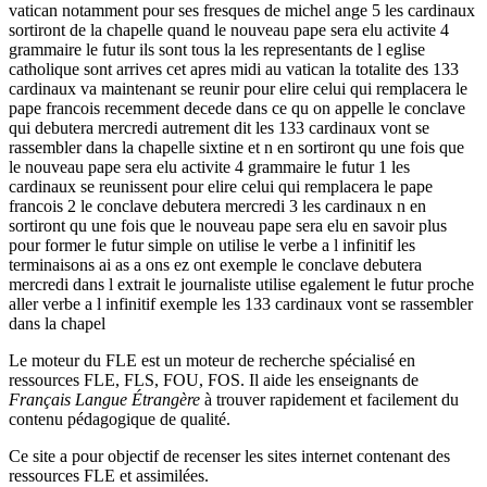
vatican notamment pour ses fresques de michel ange 5 les cardinaux
sortiront de la chapelle quand le nouveau pape sera elu activite 4
grammaire le futur ils sont tous la les representants de l eglise
catholique sont arrives cet apres midi au vatican la totalite des 133
cardinaux va maintenant se reunir pour elire celui qui remplacera le
pape francois recemment decede dans ce qu on appelle le conclave
qui debutera mercredi autrement dit les 133 cardinaux vont se
rassembler dans la chapelle sixtine et n en sortiront qu une fois que
le nouveau pape sera elu activite 4 grammaire le futur 1 les
cardinaux se reunissent pour elire celui qui remplacera le pape
francois 2 le conclave debutera mercredi 3 les cardinaux n en
sortiront qu une fois que le nouveau pape sera elu en savoir plus
pour former le futur simple on utilise le verbe a l infinitif les
terminaisons ai as a ons ez ont exemple le conclave debutera
mercredi dans l extrait le journaliste utilise egalement le futur proche
aller verbe a l infinitif exemple les 133 cardinaux vont se rassembler
dans la chapel
Le moteur du FLE est un moteur de recherche spécialisé en
ressources FLE, FLS, FOU, FOS. Il aide les enseignants de
Français Langue Étrangère
à trouver rapidement et facilement du
contenu pédagogique de qualité.
Ce site a pour objectif de recenser les sites internet contenant des
ressources FLE et assimilées.