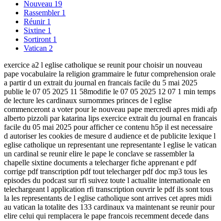
Nouveau
19
Rassembler
1
Réunir
1
Sixtine
1
Sortiront
1
Vatican
2
exercice a2 l eglise catholique se reunit pour choisir un nouveau
pape vocabulaire la religion grammaire le futur comprehension orale
a partir d un extrait du journal en francais facile du 5 mai 2025
publie le 07 05 2025 11 58modifie le 07 05 2025 12 07 1 min temps
de lecture les cardinaux surnommes princes de l eglise
commenceront a voter pour le nouveau pape mercredi apres midi afp
alberto pizzoli par katarina lips exercice extrait du journal en francais
facile du 05 mai 2025 pour afficher ce contenu h5p il est necessaire
d autoriser les cookies de mesure d audience et de publicite lexique l
eglise catholique un representant une representante l eglise le vatican
un cardinal se reunir elire le pape le conclave se rassembler la
chapelle sixtine documents a telecharger fiche apprenant e pdf
corrige pdf transcription pdf tout telecharger pdf doc mp3 tous les
episodes du podcast sur rfi suivez toute l actualite internationale en
telechargeant l application rfi transcription ouvrir le pdf ils sont tous
la les representants de l eglise catholique sont arrives cet apres midi
au vatican la totalite des 133 cardinaux va maintenant se reunir pour
elire celui qui remplacera le pape francois recemment decede dans