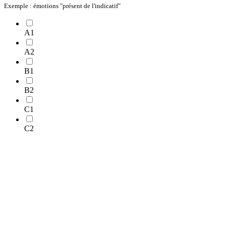
Exemple : émotions "présent de l'indicatif"
A1
A2
B1
B2
C1
C2