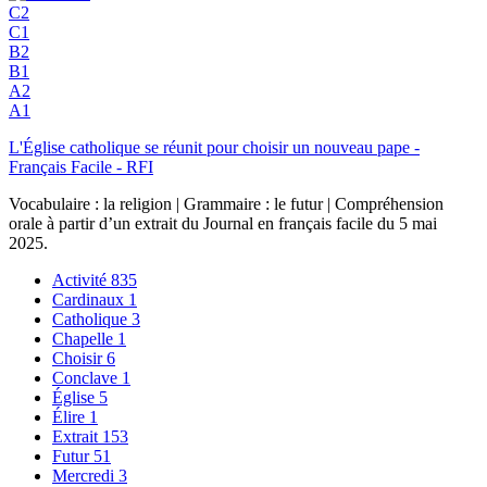
C2
C1
B2
B1
A2
A1
L'Église catholique se réunit pour choisir un nouveau pape -
Français Facile - RFI
Vocabulaire : la religion | Grammaire : le futur | Compréhension
orale à partir d’un extrait du Journal en français facile du 5 mai
2025.
Activité
835
Cardinaux
1
Catholique
3
Chapelle
1
Choisir
6
Conclave
1
Église
5
Élire
1
Extrait
153
Futur
51
Mercredi
3