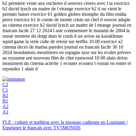
b2 premiere vente aux encheres d oeuvres creees avec l ia exercice
b2 david lynch un maitre de l etrange exercice b2 d ou vient le
premier baiser exercice b1 golden globes triomphe du film emilia
perez exercice b1 le comte de monte cristo un chef d oeuvre adapte
au cinema exercice b2 david lynch un maitre de l etrange journal en
francais facile 27 12 2024 l asie commemore le tsunami de 2004 la
russie montree du doigt dans le crash d un avion au kazakhstan
squid game la serie culte de retour sur netflix 10 00 exercice a2
cinema deces de marisa paredes journal en francais facile 30 10
2024 inondations meurtrieres en espagne taxe sur les ecoles privees
au royaume uni nouveau film de clint eastwood 10 00 alain delon
monument du cinema activite 1 ecouter ecoutez l extrait en entier et
repondez 1 alain d
C2
C1
B2
B1
A2
A1
FLE : culture et tradition avec la musique cadienne en Louisiane |
Enseigner le français avec TV5MONDE