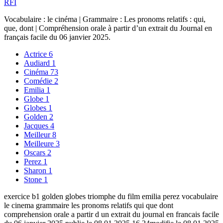
RFI
Vocabulaire : le cinéma | Grammaire : Les pronoms relatifs : qui,
que, dont | Compréhension orale à partir d’un extrait du Journal en
français facile du 06 janvier 2025.
Actrice
6
Audiard
1
Cinéma
73
Comédie
2
Emilia
1
Globe
1
Globes
1
Golden
2
Jacques
4
Meilleur
8
Meilleure
3
Oscars
2
Perez
1
Sharon
1
Stone
1
exercice b1 golden globes triomphe du film emilia perez vocabulaire
le cinema grammaire les pronoms relatifs qui que dont
comprehension orale a partir d un extrait du journal en francais facile