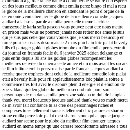
exhortation a garder la tete haute a continuer de se battre et d esperer
en des jours meilleurs comme dirait emilia perez bingo el mal a recu
le globe de la meilleure chanson en attendant le point d orgue de la
ceremonie venu chercher le globe de la meilleure comedie jacques
audiard a laisse la parole a emilia perez elle meme l actrice
transsexuelle karla sofia gascon vous pouvez peut etre nous mettre
en prison mais vous ne pourrez jamais nous retirer nos ames je suis
qui je suis pas celle que vous voulez que je sois merci beaucoup en
route pour les oscars desormais le 2 mars prochain loic pialat beverly
hills rfi partager golden globes triomphe du film emilia perez extrait
du journal en francais facile du 6 janvier 2025 adrien delgrange et
puis enfin depuis 80 ans les golden globes recompensent les
meilleures oeuvres du cinema cette annee et un mois avant les oscars
le film intitule emilia perez realise par le francais jacques audiard a
recolte quatre trophees dont celui de la meilleure comedie loic pialat
etait a beverly hills pour rfi applaudissements loic pialat la soiree a
commence tres fort avec le discours plein d energie et d emotion de
zoe saldana golden globe du meilleur second role pour son
personnage de rita dans emilia perez zoe saldana traduit de l anglais
thank you merci beaucoup jacques audiard thank you so much merci
de m avoir fait confiance tu as cree des personnages riches et
complexes tu es tellement francais tellement chic j adore ca sharon
stone emilia perez loic pialat c est sharon stone qui a appele jacques
audiard sur scene pour le globe du meilleur film etranger jacques
audiard en meme temps qu une caresse reconfortante adressee a tous