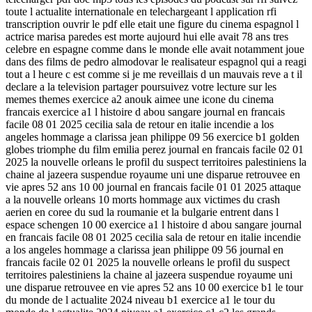
toute l actualite internationale en telechargeant l application rfi
transcription ouvrir le pdf elle etait une figure du cinema espagnol l
actrice marisa paredes est morte aujourd hui elle avait 78 ans tres
celebre en espagne comme dans le monde elle avait notamment joue
dans des films de pedro almodovar le realisateur espagnol qui a reagi
tout a l heure c est comme si je me reveillais d un mauvais reve a t il
declare a la television partager poursuivez votre lecture sur les
memes themes exercice a2 anouk aimee une icone du cinema
francais exercice a1 l histoire d abou sangare journal en francais
facile 08 01 2025 cecilia sala de retour en italie incendie a los
angeles hommage a clarissa jean philippe 09 56 exercice b1 golden
globes triomphe du film emilia perez journal en francais facile 02 01
2025 la nouvelle orleans le profil du suspect territoires palestiniens la
chaine al jazeera suspendue royaume uni une disparue retrouvee en
vie apres 52 ans 10 00 journal en francais facile 01 01 2025 attaque
a la nouvelle orleans 10 morts hommage aux victimes du crash
aerien en coree du sud la roumanie et la bulgarie entrent dans l
espace schengen 10 00 exercice a1 l histoire d abou sangare journal
en francais facile 08 01 2025 cecilia sala de retour en italie incendie
a los angeles hommage a clarissa jean philippe 09 56 journal en
francais facile 02 01 2025 la nouvelle orleans le profil du suspect
territoires palestiniens la chaine al jazeera suspendue royaume uni
une disparue retrouvee en vie apres 52 ans 10 00 exercice b1 le tour
du monde de l actualite 2024 niveau b1 exercice a1 le tour du