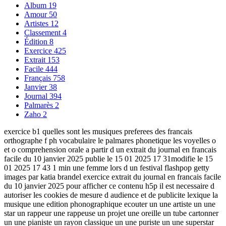
Album
19
Amour
50
Artistes
12
Classement
4
Édition
8
Exercice
425
Extrait
153
Facile
444
Français
758
Janvier
38
Journal
394
Palmarès
2
Zaho
2
exercice b1 quelles sont les musiques preferees des francais
orthographe f ph vocabulaire le palmares phonetique les voyelles o
et o comprehension orale a partir d un extrait du journal en francais
facile du 10 janvier 2025 publie le 15 01 2025 17 31modifie le 15
01 2025 17 43 1 min une femme lors d un festival flashpop getty
images par katia brandel exercice extrait du journal en francais facile
du 10 janvier 2025 pour afficher ce contenu h5p il est necessaire d
autoriser les cookies de mesure d audience et de publicite lexique la
musique une edition phonographique ecouter un une artiste un une
star un rappeur une rappeuse un projet une oreille un tube cartonner
un une pianiste un rayon classique un une puriste un une superstar