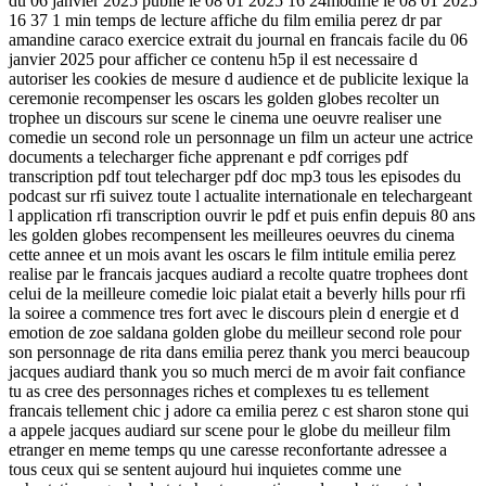
du 06 janvier 2025 publie le 08 01 2025 16 24modifie le 08 01 2025
16 37 1 min temps de lecture affiche du film emilia perez dr par
amandine caraco exercice extrait du journal en francais facile du 06
janvier 2025 pour afficher ce contenu h5p il est necessaire d
autoriser les cookies de mesure d audience et de publicite lexique la
ceremonie recompenser les oscars les golden globes recolter un
trophee un discours sur scene le cinema une oeuvre realiser une
comedie un second role un personnage un film un acteur une actrice
documents a telecharger fiche apprenant e pdf corriges pdf
transcription pdf tout telecharger pdf doc mp3 tous les episodes du
podcast sur rfi suivez toute l actualite internationale en telechargeant
l application rfi transcription ouvrir le pdf et puis enfin depuis 80 ans
les golden globes recompensent les meilleures oeuvres du cinema
cette annee et un mois avant les oscars le film intitule emilia perez
realise par le francais jacques audiard a recolte quatre trophees dont
celui de la meilleure comedie loic pialat etait a beverly hills pour rfi
la soiree a commence tres fort avec le discours plein d energie et d
emotion de zoe saldana golden globe du meilleur second role pour
son personnage de rita dans emilia perez thank you merci beaucoup
jacques audiard thank you so much merci de m avoir fait confiance
tu as cree des personnages riches et complexes tu es tellement
francais tellement chic j adore ca emilia perez c est sharon stone qui
a appele jacques audiard sur scene pour le globe du meilleur film
etranger en meme temps qu une caresse reconfortante adressee a
tous ceux qui se sentent aujourd hui inquietes comme une