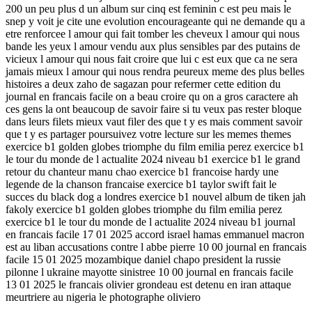
200 un peu plus d un album sur cinq est feminin c est peu mais le
snep y voit je cite une evolution encourageante qui ne demande qu a
etre renforcee l amour qui fait tomber les cheveux l amour qui nous
bande les yeux l amour vendu aux plus sensibles par des putains de
vicieux l amour qui nous fait croire que lui c est eux que ca ne sera
jamais mieux l amour qui nous rendra peureux meme des plus belles
histoires a deux zaho de sagazan pour refermer cette edition du
journal en francais facile on a beau croire qu on a gros caractere ah
ces gens la ont beaucoup de savoir faire si tu veux pas rester bloque
dans leurs filets mieux vaut filer des que t y es mais comment savoir
que t y es partager poursuivez votre lecture sur les memes themes
exercice b1 golden globes triomphe du film emilia perez exercice b1
le tour du monde de l actualite 2024 niveau b1 exercice b1 le grand
retour du chanteur manu chao exercice b1 francoise hardy une
legende de la chanson francaise exercice b1 taylor swift fait le
succes du black dog a londres exercice b1 nouvel album de tiken jah
fakoly exercice b1 golden globes triomphe du film emilia perez
exercice b1 le tour du monde de l actualite 2024 niveau b1 journal
en francais facile 17 01 2025 accord israel hamas emmanuel macron
est au liban accusations contre l abbe pierre 10 00 journal en francais
facile 15 01 2025 mozambique daniel chapo president la russie
pilonne l ukraine mayotte sinistree 10 00 journal en francais facile
13 01 2025 le francais olivier grondeau est detenu en iran attaque
meurtriere au nigeria le photographe oliviero