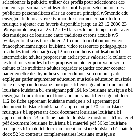
selectionner la publicite utiliser des profils pour selectionner des
contenus personnalises utiliser des profils pour selectionner des
publicites personnalisees aller au contenu principal tv5monde edu
enseigner le francais avec tv5monde se connecter back to top
musique s ajouter aux favoris disponible jusqu au 23 12 2030 23
59disponible jusqu au 23 12 2030 laissez le bon temps rouler avec
des musiques de louisiane entre traditions et sons actuels tv5
jwplayer field sous titres duree 2 15 nous foundation inc video
francophonieameriques louisiana video ressources pedagogiques
b1adultes tout telechargerzip12 mo conditions d utilisation b1
intermediaire adultes proposer un atelier pour valoriser la culture et
les traditions voir les fiches proposer un atelier pour valoriser la
culture et les traditions adultes regarder regarder ecouter ecouter
parler emettre des hypotheses parler donner son opinion parler
expliquer parler argumenter education musicale education musicale
fiche enseignant louisiane musique s b1 enseignant pdf document
louisiane louisiana b1 enseignant pdf 191 ko louisiane musique s b1
enseignant docx document louisiane louisiana b1 enseignant docx
112 ko fiche apprenant louisiane musique s b1 apprenant pdf
document louisiane louisiana b1 apprenant pdf 70 ko louisiane
musique s b1 apprenant docx document louisiane louisiana b1
apprenant docx 53 ko fiche materiel louisiane musique s b1 materiel
pdf document louisiane louisiana b1 materiel pdf 56 ko louisiane
musique s b1 materiel docx document louisiane louisiana b1 materiel
docx 52 ko contenus complementaires louisiane musique s