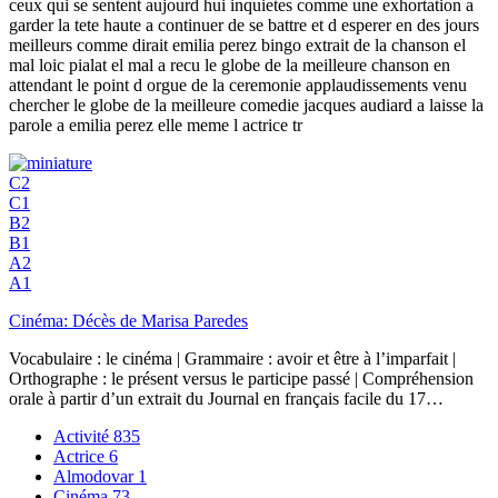
ceux qui se sentent aujourd hui inquietes comme une exhortation a
garder la tete haute a continuer de se battre et d esperer en des jours
meilleurs comme dirait emilia perez bingo extrait de la chanson el
mal loic pialat el mal a recu le globe de la meilleure chanson en
attendant le point d orgue de la ceremonie applaudissements venu
chercher le globe de la meilleure comedie jacques audiard a laisse la
parole a emilia perez elle meme l actrice tr
C2
C1
B2
B1
A2
A1
Cinéma: Décès de Marisa Paredes
Vocabulaire : le cinéma | Grammaire : avoir et être à l’imparfait |
Orthographe : le présent versus le participe passé | Compréhension
orale à partir d’un extrait du Journal en français facile du 17…
Activité
835
Actrice
6
Almodovar
1
Cinéma
73