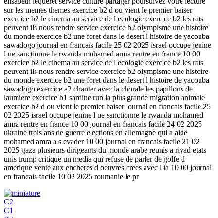
elisabeth lequeret service culture partager poursuivez votre lecture
sur les memes themes exercice b2 d ou vient le premier baiser
exercice b2 le cinema au service de l ecologie exercice b2 les rats
peuvent ils nous rendre service exercice b2 olympisme une histoire
du monde exercice b2 une foret dans le desert l histoire de yacouba
sawadogo journal en francais facile 25 02 2025 israel occupe jenine
l ue sanctionne le rwanda mohamed amra rentre en france 10 00
exercice b2 le cinema au service de l ecologie exercice b2 les rats
peuvent ils nous rendre service exercice b2 olympisme une histoire
du monde exercice b2 une foret dans le desert l histoire de yacouba
sawadogo exercice a2 chanter avec la chorale les papillons de
laumiere exercice b1 sardine run la plus grande migration animale
exercice b2 d ou vient le premier baiser journal en francais facile 25
02 2025 israel occupe jenine l ue sanctionne le rwanda mohamed
amra rentre en france 10 00 journal en francais facile 24 02 2025
ukraine trois ans de guerre elections en allemagne qui a aide
mohamed amra a s evader 10 00 journal en francais facile 21 02
2025 gaza plusieurs dirigeants du monde arabe reunis a riyad etats
unis trump critique un media qui refuse de parler de golfe d
amerique vente aux encheres d oeuvres crees avec l ia 10 00 journal
en francais facile 10 02 2025 roumanie le pr
C2
C1