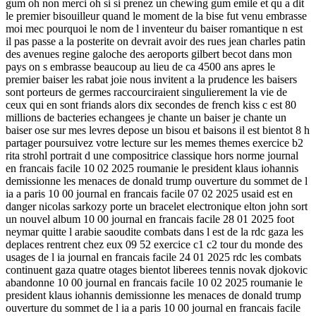
gum oh non merci oh si si prenez un chewing gum emile et qu a dit
le premier bisouilleur quand le moment de la bise fut venu embrasse
moi mec pourquoi le nom de l inventeur du baiser romantique n est
il pas passe a la posterite on devrait avoir des rues jean charles patin
des avenues regine galoche des aeroports gilbert becot dans mon
pays on s embrasse beaucoup au lieu de ca 4500 ans apres le
premier baiser les rabat joie nous invitent a la prudence les baisers
sont porteurs de germes raccourciraient singulierement la vie de
ceux qui en sont friands alors dix secondes de french kiss c est 80
millions de bacteries echangees je chante un baiser je chante un
baiser ose sur mes levres depose un bisou et baisons il est bientot 8 h
partager poursuivez votre lecture sur les memes themes exercice b2
rita strohl portrait d une compositrice classique hors norme journal
en francais facile 10 02 2025 roumanie le president klaus iohannis
demissionne les menaces de donald trump ouverture du sommet de l
ia a paris 10 00 journal en francais facile 07 02 2025 usaid est en
danger nicolas sarkozy porte un bracelet electronique elton john sort
un nouvel album 10 00 journal en francais facile 28 01 2025 foot
neymar quitte l arabie saoudite combats dans l est de la rdc gaza les
deplaces rentrent chez eux 09 52 exercice c1 c2 tour du monde des
usages de l ia journal en francais facile 24 01 2025 rdc les combats
continuent gaza quatre otages bientot liberees tennis novak djokovic
abandonne 10 00 journal en francais facile 10 02 2025 roumanie le
president klaus iohannis demissionne les menaces de donald trump
ouverture du sommet de l ia a paris 10 00 journal en francais facile