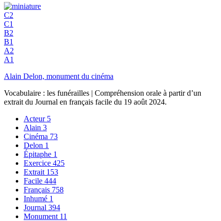
C2
C1
B2
B1
A2
A1
Alain Delon, monument du cinéma
Vocabulaire : les funérailles | Compréhension orale à partir d’un
extrait du Journal en français facile du 19 août 2024.
Acteur
5
Alain
3
Cinéma
73
Delon
1
Épitaphe
1
Exercice
425
Extrait
153
Facile
444
Français
758
Inhumé
1
Journal
394
Monument
11