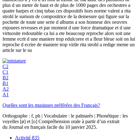
plus d un metre de haut et de plus de 1000 pages des orchestres a
quatre harpes et cinq tubas ces dispositifs hors norme valent a rita
strohl le surnom de compositrice de la demesure qui figure sur la
pochette de toute une serie d albums a son honneur des oeuvres
enjouees reveuses et par moment d une force dramatique et d une
virtuosite redoutable ca lui a ete beaucoup reproche alors soit une
femme ecrit d une maniere trop edulcoree et a fleur bleue soit on lui
reproche d ecrire de maniere trop virile rita strohl a redige meme un
article sur le su
C2
C1
B2
B1
A2
A1
Quelles sont les musiques préférées des Français?
Orthographe : f, ph | Vocabulaire : le palmarès | Phonétique : les
voyelles [ø] et [o] Compréhension orale à partir d’un extrait
du Journal en français facile du 10 janvier 2025.
Activité
835