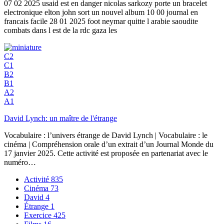
07 02 2025 usaid est en danger nicolas sarkozy porte un bracelet
electronique elton john sort un nouvel album 10 00 journal en
francais facile 28 01 2025 foot neymar quitte l arabie saoudite
combats dans l est de la rdc gaza les
C2
C1
B2
B1
A2
A1
David Lynch: un maître de l'étrange
Vocabulaire : l’univers étrange de David Lynch | Vocabulaire : le
cinéma | Compréhension orale d’un extrait d’un Journal Monde du
17 janvier 2025. Cette activité est proposée en partenariat avec le
numéro…
Activité
835
Cinéma
73
David
4
Étrange
1
Exercice
425