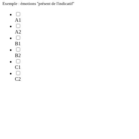
Exemple : émotions "présent de l'indicatif"
A1
A2
B1
B2
C1
C2