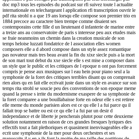
doc mp3 tous les episodes du podcast sur rfi suivez toute l actualite
internationale en telechargeant l application rfi transcription ouvrir le
pdf rita strohl n a que 19 ans lorsqu elle compose son premier trio en
1884 precoce au caractere bien trempe comme disaient ses
contemporains cette fille d un lieutenant d infanterie de marine entre
a treize ans au conservatoire de paris s interesse peu aux etudes mais
se fraie neanmoins un chemin dans la creation musicale de son
temps heloise luzzati fondatrice de l association elles women
composers elle a d abord compose dans un style assez romantique
pas novateur mais tres beau avant la fin du xixe siecle puis a la mort
de son mari tout debut du xxe siecle elle s est mise a composer dans
un style que le public et les critiques de l epoque n ont pas forcement
compris je pense aux musiques sur l eau hein pour piano seul a la
symphonie de la foret des critiques terribles disant qu on comprenait
rien alors qu en fait elle ecrivait juste dans un style en avance sur son
temps rita strohl se soucie peu des conventions de son epoque meme
quand la presse s irrite du modernisme exaspere de sa symphonie de
la foret comparee a une bouillabaisse forte en odeur elle s est retiree
elle meme du monde parisien alors est ce qu elle l a fui parce qu il
fallait trop se battre ou est ce qu elle l a fui par un desir d
independance et de liberte je pencherais plutot pour cette deuxieme
solution notamment en raison de ces grandes fresques lyriques des
effectifs tout a fait plethoriques et quasiment inenvisageables elle a
ecrit une symphonie de la mer pour deux orchestres et ses
manuscrits il y en a ils font la moitie de ma taille des partitions de