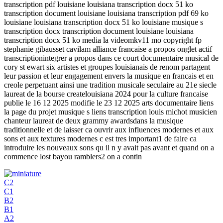
transcription pdf louisiane louisiana transcription docx 51 ko
transcription document louisiane louisiana transcription pdf 69 ko
louisiane louisiana transcription docx 51 ko louisiane musique s
transcription docx transcription document louisiane louisiana
transcription docx 51 ko media la videomkv11 mo copyright fp
stephanie gibausset cavilam alliance francaise a propos onglet actif
transcriptionintegrer a propos dans ce court documentaire musical de
cory st ewart six artistes et groupes louisianais de renom partagent
leur passion et leur engagement envers la musique en francais et en
creole perpetuant ainsi une tradition musicale seculaire au 21e siecle
laureat de la bourse createlouisiana 2024 pour la culture francaise
publie le 16 12 2025 modifie le 23 12 2025 arts documentaire liens
la page du projet musique s liens transcription louis michot musicien
chanteur laureat de deux grammy awardsdans la musique
traditionnelle et de laisser ca ouvrir aux influences modernes et aux
sons et aux textures modernes c est tres important1 de faire ca
introduire les nouveaux sons qu il n y avait pas avant et quand on a
commence lost bayou ramblers2 on a contin
C2
C1
B2
B1
A2