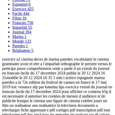
Espagnol
6
Exercice
425
Facile
444
Films
16
Français
758
Imparfait
55
Journal
394
Marisa
1
Monde
133
Paredes
1
Réalisateur
5
exercice a2 cinema deces de marisa paredes vocabulaire le cinema
grammaire avoir et etre a l imparfait orthographe le present versus le
participe passe comprehension orale a partir d un extrait du journal
en francais facile du 17 decembre 2024 publie le 20 12 2024 16
31modifie le 20 12 2024 16 35 1 min l actrice espagnole marisa
paredes a la 72e edition du festival de cannes en france le 17 mai
2019 loic venance afp par katarina lips exercice extrait du journal en
francais facile du 17 decembre 2024 pour afficher ce contenu h5p il
est necessaire d autoriser les cookies de mesure d audience et de
publicite lexique le cinema une figure de cinema celebre jouer un
film un realisateur une realisatrice la television documents a
telecharger fiche apprenant e pdf corriges pdf transcription pdf tout
telecharger pdf doc mp3 tous les episodes du podcast sur rfi suivez