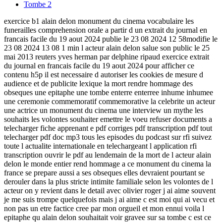
Tombe
2
exercice b1 alain delon monument du cinema vocabulaire les
funerailles comprehension orale a partir d un extrait du journal en
francais facile du 19 aout 2024 publie le 23 08 2024 12 58modifie le
23 08 2024 13 08 1 min l acteur alain delon salue son public le 25
mai 2013 reuters yves herman par delphine ripaud exercice extrait
du journal en francais facile du 19 aout 2024 pour afficher ce
contenu h5p il est necessaire d autoriser les cookies de mesure d
audience et de publicite lexique la mort rendre hommage des
obseques une epitaphe une tombe enterre enterree inhume inhumee
une ceremonie commemoratif commemorative la celebrite un acteur
une actrice un monument du cinema une interview un mythe les
souhaits les volontes souhaiter emettre le voeu refuser documents a
telecharger fiche apprenant e pdf corriges pdf transcription pdf tout
telecharger pdf doc mp3 tous les episodes du podcast sur rfi suivez
toute l actualite internationale en telechargeant l application rfi
transcription ouvrir le pdf au lendemain de la mort de l acteur alain
delon le monde entier rend hommage a ce monument du cinema la
france se prepare aussi a ses obseques elles devraient pourtant se
derouler dans la plus stricte intimite familiale selon les volontes de l
acteur on y revient dans le detail avec olivier roger j ai aime souvent
je me suis trompe quelquefois mais j ai aime c est moi qui ai vecu et
non pas un etre factice cree par mon orgueil et mon ennui voila l
epitaphe qu alain delon souhaitait voir gravee sur sa tombe c est ce