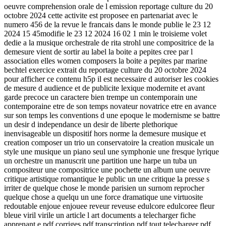
oeuvre comprehension orale de l emission reportage culture du 20
octobre 2024 cette activite est proposee en partenariat avec le
numero 456 de la revue le francais dans le monde publie le 23 12
2024 15 45modifie le 23 12 2024 16 02 1 min le troisieme volet
dedie a la musique orchestrale de rita strohl une compositrice de la
demesure vient de sortir au label la boite a pepites cree par l
association elles women composers la boite a pepites par marine
bechtel exercice extrait du reportage culture du 20 octobre 2024
pour afficher ce contenu h5p il est necessaire d autoriser les cookies
de mesure d audience et de publicite lexique modernite et avant
garde precoce un caractere bien trempe un contemporain une
contemporaine etre de son temps novateur novatrice etre en avance
sur son temps les conventions d une epoque le modernisme se battre
un desir d independance un desir de liberte plethorique
inenvisageable un dispositif hors norme la demesure musique et
creation composer un trio un conservatoire la creation musicale un
style une musique un piano seul une symphonie une fresque lyrique
un orchestre un manuscrit une partition une harpe un tuba un
compositeur une compositrice une pochette un album une oeuvre
critique artistique romantique le public un une critique la presse s
irriter de quelque chose le monde parisien un surnom reprocher
quelque chose a quelqu un une force dramatique une virtuosite
redoutable enjoue enjouee reveur reveuse edulcore edulcoree fleur
bleue viril virile un article l art documents a telecharger fiche
apprenant e pdf corriges pdf transcription pdf tout telecharger pdf