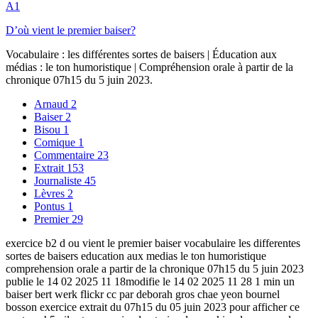
A1
D’où vient le premier baiser?
Vocabulaire : les différentes sortes de baisers | Éducation aux
médias : le ton humoristique | Compréhension orale à partir de la
chronique 07h15 du 5 juin 2023.
Arnaud
2
Baiser
2
Bisou
1
Comique
1
Commentaire
23
Extrait
153
Journaliste
45
Lèvres
2
Pontus
1
Premier
29
exercice b2 d ou vient le premier baiser vocabulaire les differentes
sortes de baisers education aux medias le ton humoristique
comprehension orale a partir de la chronique 07h15 du 5 juin 2023
publie le 14 02 2025 11 18modifie le 14 02 2025 11 28 1 min un
baiser bert werk flickr cc par deborah gros chae yeon bournel
bosson exercice extrait du 07h15 du 05 juin 2023 pour afficher ce