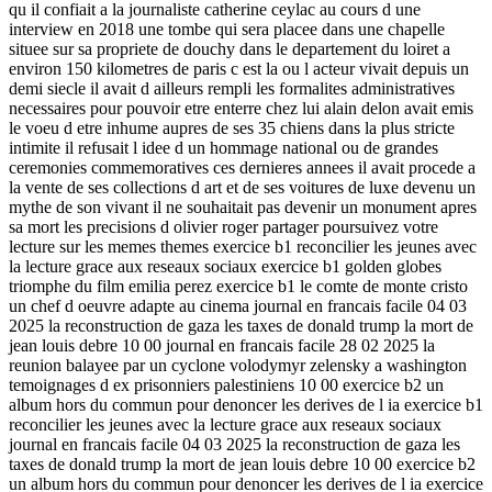
qu il confiait a la journaliste catherine ceylac au cours d une
interview en 2018 une tombe qui sera placee dans une chapelle
situee sur sa propriete de douchy dans le departement du loiret a
environ 150 kilometres de paris c est la ou l acteur vivait depuis un
demi siecle il avait d ailleurs rempli les formalites administratives
necessaires pour pouvoir etre enterre chez lui alain delon avait emis
le voeu d etre inhume aupres de ses 35 chiens dans la plus stricte
intimite il refusait l idee d un hommage national ou de grandes
ceremonies commemoratives ces dernieres annees il avait procede a
la vente de ses collections d art et de ses voitures de luxe devenu un
mythe de son vivant il ne souhaitait pas devenir un monument apres
sa mort les precisions d olivier roger partager poursuivez votre
lecture sur les memes themes exercice b1 reconcilier les jeunes avec
la lecture grace aux reseaux sociaux exercice b1 golden globes
triomphe du film emilia perez exercice b1 le comte de monte cristo
un chef d oeuvre adapte au cinema journal en francais facile 04 03
2025 la reconstruction de gaza les taxes de donald trump la mort de
jean louis debre 10 00 journal en francais facile 28 02 2025 la
reunion balayee par un cyclone volodymyr zelensky a washington
temoignages d ex prisonniers palestiniens 10 00 exercice b2 un
album hors du commun pour denoncer les derives de l ia exercice b1
reconcilier les jeunes avec la lecture grace aux reseaux sociaux
journal en francais facile 04 03 2025 la reconstruction de gaza les
taxes de donald trump la mort de jean louis debre 10 00 exercice b2
un album hors du commun pour denoncer les derives de l ia exercice