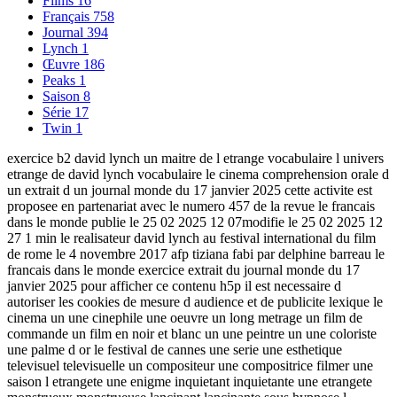
Films
16
Français
758
Journal
394
Lynch
1
Œuvre
186
Peaks
1
Saison
8
Série
17
Twin
1
exercice b2 david lynch un maitre de l etrange vocabulaire l univers
etrange de david lynch vocabulaire le cinema comprehension orale d
un extrait d un journal monde du 17 janvier 2025 cette activite est
proposee en partenariat avec le numero 457 de la revue le francais
dans le monde publie le 25 02 2025 12 07modifie le 25 02 2025 12
27 1 min le realisateur david lynch au festival international du film
de rome le 4 novembre 2017 afp tiziana fabi par delphine barreau le
francais dans le monde exercice extrait du journal monde du 17
janvier 2025 pour afficher ce contenu h5p il est necessaire d
autoriser les cookies de mesure d audience et de publicite lexique le
cinema un une cinephile une oeuvre un long metrage un film de
commande un film en noir et blanc un une peintre un une coloriste
une palme d or le festival de cannes une serie une esthetique
televisuel televisuelle un compositeur une compositrice filmer une
saison l etrangete une enigme inquietant inquietante une etrangete