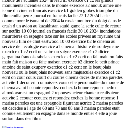
monde de l actualite 2024 niveau a1 exercice c1 c2 les grands
monuments incendies dans le monde exercice a2 anouk aimee une
icone du cinema francais exercice b1 golden globes triomphe du
film emilia perez journal en francais facile 27 12 2024 l asie
commemore le tsunami de 2004 la russie montree du doigt dans le
crash d un avion au kazakhstan squid game la serie culte de retour
sur netflix 10 00 journal en francais facile 30 10 2024 inondations
meurtrieres en espagne taxe sur les ecoles privees au royaume uni
nouveau film de clint eastwood 10 00 exercice b2 le cinema au
service de l ecologie exercice a1 cinema l histoire de souleymane
exercice c1 c2 ecrit on satire ou satyre exercice c1 c2 dictee
gargantua francois rabelais exercice c1 c2 ecrit on fait main ou faits
main fait maison ou faite maison exercice b2 dictee le petit prince
antoine de saint exupery exercice c1 c2 ecrit on le beaujolais
nouveau ou le beaujolais nouveau sans majuscules exercice c1 c2
ecrit on cour cours court ou courre cinema deces de marisa paredes
activite 1 decouvrir connaissez vous cette personnalite du monde de
cinema avant l ecoute repondez cochez la bonne reponse pedro
almodovar est un espagnol 2 reponses acteur chanteur realisateur
activite 2 ecouter ecoutez et repondez cochez la bonne reponse 1
marisa paredes est une espagnole figurante actrice 2 marisa paredes
est decedee a l age de 68 ans 78 ans 88 ans 3 marisa paredes etait
connue seulement en espagne dans le monde entier 4 elle a joue
surtout dans des films