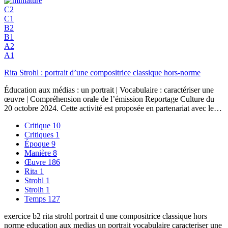
C2
C1
B2
B1
A2
A1
Rita Strohl : portrait d’une compositrice classique hors-norme
Éducation aux médias : un portrait | Vocabulaire : caractériser une
œuvre | Compréhension orale de l’émission Reportage Culture du
20 octobre 2024. Cette activité est proposée en partenariat avec le…
Critique
10
Critiques
1
Époque
9
Manière
8
Œuvre
186
Rita
1
Strohl
1
Strolh
1
Temps
127
exercice b2 rita strohl portrait d une compositrice classique hors
norme education aux medias un portrait vocabulaire caracteriser une