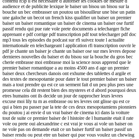
contenu h5p il est necessaire d autoriser les cookies de mesure d
audience et de publicite lexique le baiser un bisou un bisou sur la
bouche un bec embrasser un poutou un bisouilleur une bise un patin
une galoche un becot un french kiss qualifier un baiser un premier
baiser un baiser romantique un baiser de cinema un baiser ose furtif
passif rendu qui pue rate vole prete documents a telecharger fiche
apprenant e pdf corrige pdf transcription pdf tout telecharger pdf doc
mp3 tous les episodes du podcast sur rfi suivez toute l actualite
internationale en telechargeant l application rfi transcription ouvrir le
pdf je chante un baiser je chante un baiser ose sur mes levres depose
dernieres nouvelles du baiser et du bisou sur la bouche du gros bec
cherie embrasse moi embrasse moi la science nous apprend que le
premier baiser romantique a au moins 4500 ans d age un premier
baiser deux chercheurs danois ont exhume des tablettes d argile et
des textes de mesopotamie pour dater le tout premier baiser un baiser
mais a tout prendre qu est ce un serment fait d un peu plus pres une
promesse cela dit restent bien des mysteres et d abord pourquoi deux
etres humains ont ils decide un jour de rapprocher leurs levres
excuse moi lily tu m as embrasse ou tes levres ont glisse qu est ce
qui a bien pu passer par la tete de ces deux mesopotamiens pionniers
du poutou j ai envie d un vrai baiser de cinema ici dans la voiture
tout de suite ce premier baiser de l histoire de l humanite etait il rate
vole ou prete oui alexandrine c est vrai je vous ai vole un baiser on
ne vole pas on demande etait ce un baiser furtif un baiser passif un
baiser rendu ou peut etre un baiser qui pue vous voulez un chewing