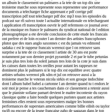
un album le classement un palmares a la tete de un top dix une
troisieme marche sous represente sous representee une performance
documents a telecharger fiche apprenant e pdf corrige pdf
transcription pdf tout telecharger pdf doc mp3 tous les episodes du
podcast sur rfi suivez toute l actualite internationale en telechargeant
l application rfi transcription ouvrir le pdf refermons ce journal avec
de la musique en france le palmares du syndicat national de l edition
phonographique a ete devoile conclusion de cette etude les francais
ont prefere et de loin ecouter l an dernier des artistes francophones
plutot que des stars anglo saxonnes c est du jamais vu edmond
sadaka c est le rappeur francais werenoi que l on retrouve sans
surprise a la tete de ce classement l artiste de 30 ans est porte
notamment par son dernier projet pyramide 2 et par le tube petunias
je suis plus tres loin du soleil jamais tres loin de la cote je suis dans
les caisses dans toutes les oreilles pour autant les rappeurs ne
dominent plus le palmares si le top dix est equilibre avec quatre
artistes urbains werenoi plk sdm et jul on retrouve aussi a la
troisieme marche le veteran nicola sirkis et son groupe indochine
dont l album babel babel a cartonne l an dernier quand tu t endors le
soir moi je pense a tes cauchemars dans ce classement a retenir aussi
que le pianiste sofiane pamart devient le maitre inconteste du rayon
classique quitte a faire bondir quelques puristes quant aux artistes
feminines elles restent sous representees malgre les bonnes
performances de superstars americaines comme billie eilish ou taylor
swift ou encore de la jeune francaise zaho de sagazan dans le top