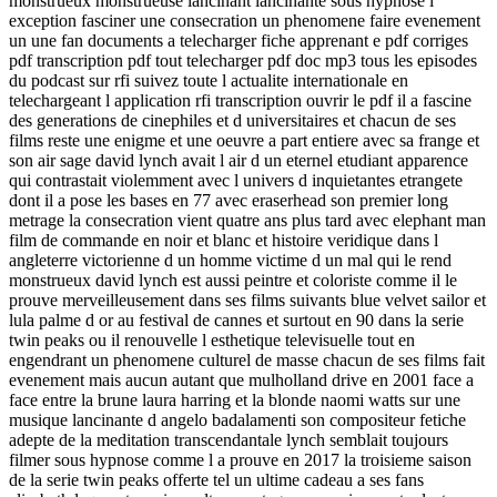
monstrueux monstrueuse lancinant lancinante sous hypnose l
exception fasciner une consecration un phenomene faire evenement
un une fan documents a telecharger fiche apprenant e pdf corriges
pdf transcription pdf tout telecharger pdf doc mp3 tous les episodes
du podcast sur rfi suivez toute l actualite internationale en
telechargeant l application rfi transcription ouvrir le pdf il a fascine
des generations de cinephiles et d universitaires et chacun de ses
films reste une enigme et une oeuvre a part entiere avec sa frange et
son air sage david lynch avait l air d un eternel etudiant apparence
qui contrastait violemment avec l univers d inquietantes etrangete
dont il a pose les bases en 77 avec eraserhead son premier long
metrage la consecration vient quatre ans plus tard avec elephant man
film de commande en noir et blanc et histoire veridique dans l
angleterre victorienne d un homme victime d un mal qui le rend
monstrueux david lynch est aussi peintre et coloriste comme il le
prouve merveilleusement dans ses films suivants blue velvet sailor et
lula palme d or au festival de cannes et surtout en 90 dans la serie
twin peaks ou il renouvelle l esthetique televisuelle tout en
engendrant un phenomene culturel de masse chacun de ses films fait
evenement mais aucun autant que mulholland drive en 2001 face a
face entre la brune laura harring et la blonde naomi watts sur une
musique lancinante d angelo badalamenti son compositeur fetiche
adepte de la meditation transcendantale lynch semblait toujours
filmer sous hypnose comme l a prouve en 2017 la troisieme saison
de la serie twin peaks offerte tel un ultime cadeau a ses fans