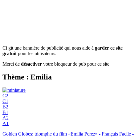
Ci gît une bannière de publicité qui nous aide à
garder ce site
gratuit
pour les utilisateurs.
Merci de
désactiver
votre bloqueur de pub pour ce site.
Thème : Emilia
C2
C1
B2
B1
A2
A1
Golden Globes: triomphe du film «Emilia Perez» - Français Facile -