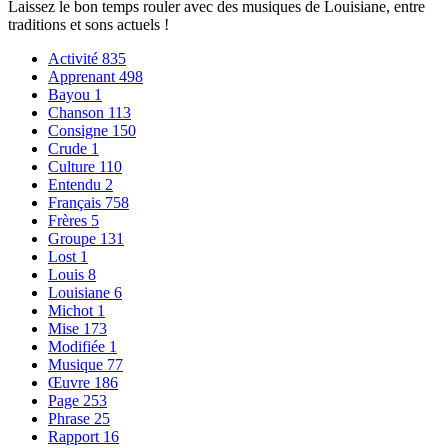
Laissez le bon temps rouler avec des musiques de Louisiane, entre
traditions et sons actuels !
Activité
835
Apprenant
498
Bayou
1
Chanson
113
Consigne
150
Crude
1
Culture
110
Entendu
2
Français
758
Frères
5
Groupe
131
Lost
1
Louis
8
Louisiane
6
Michot
1
Mise
173
Modifiée
1
Musique
77
Œuvre
186
Page
253
Phrase
25
Rapport
16