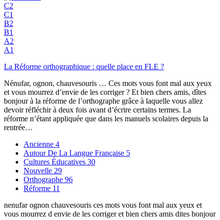
C2
C1
B2
B1
A2
A1
La Réforme orthographique : quelle place en FLE ?
Nénufar, ognon, chauvesouris … Ces mots vous font mal aux yeux
et vous mourrez d’envie de les corriger ? Et bien chers amis, dîtes
bonjour à la réforme de l’orthographe grâce à laquelle vous allez
devoir réfléchir à deux fois avant d’écrire certains termes. La
réforme n’étant appliquée que dans les manuels scolaires depuis la
rentrée…
Ancienne
4
Autour De La Langue Française
5
Cultures Éducatives
30
Nouvelle
29
Orthographe
96
Réforme
11
nenufar ognon chauvesouris ces mots vous font mal aux yeux et
vous mourrez d envie de les corriger et bien chers amis dites bonjour