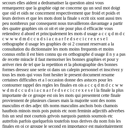
secours elles aident a dedramatiser la question ainsi vous
remarquerez que la graphie oigt ne concerne qu un seul mot doigt
que oid et oids ne concernent respectivement que froid et poids et
leurs derives et que les mots dont la finale s ecrit oix sont aussi tres
peu nombreux par consequent nous travaillerons davantage a partir
des quatre graphies ois oi oit et oie pour plus d efficacite vous
retiendrez d abord et principalement les mots d usage a c c q d m d c
c w w w d m d c c u d s i a c n a r f e d s e c i c r e x e s e l
orthographe d usage les graphies de oi 2 courant reservant a la
consultation du dictionnaire les mots moins frequents et moins
connus enfin il est bien connu qu en orthographe d usage il n y a pas
de recette miracle il faut memoriser les bonnes graphies et pour y
arriver rien de tel que la repetition et la photographie des bonnes
formes dressez une serie oi dans un calepin personnel et inscrivez y
tous les mots qui vous font hesiter le present document resume
certaines difficultes et a l occasion donne des astuces pour les
contourner rappel des regles les finales en ois a c c q d m d c c w w
w d m d c c u d s i a c n a r f e d s e c i c r e x e s e l la finale la plus
importante de ce groupe est ois les mots qui presentent cette finale
proviennent de plusieurs classes mais la majorite sont des noms
masculins et des adjec tifs noms masculins anchois bois chamois
hautbois minois mois pois putois etc nom feminin adjectifs adverbes
fois un seul mot courtois grivois narquois pantois sournois etc
autrefois parfois quelquefois toutefois tous derives du nom fois les
finales en oi ce groupe le second en importance est majoritairement