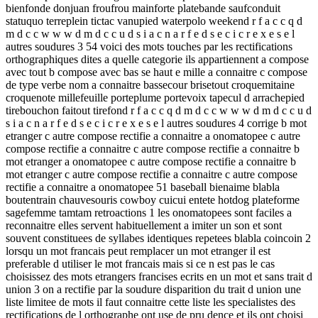
bienfonde donjuan froufrou mainforte platebande saufconduit
statuquo terreplein tictac vanupied waterpolo weekend r f a c c q d
m d c c w w w d m d c c u d s i a c n a r f e d s e c i c r e x e s e l
autres soudures 3 54 voici des mots touches par les rectifications
orthographiques dites a quelle categorie ils appartiennent a compose
avec tout b compose avec bas se haut e mille a connaitre c compose
de type verbe nom a connaitre bassecour brisetout croquemitaine
croquenote millefeuille porteplume portevoix tapecul d arrachepied
tirebouchon faitout tirefond r f a c c q d m d c c w w w d m d c c u d
s i a c n a r f e d s e c i c r e x e s e l autres soudures 4 corrige b mot
etranger c autre compose rectifie a connaitre a onomatopee c autre
compose rectifie a connaitre c autre compose rectifie a connaitre b
mot etranger a onomatopee c autre compose rectifie a connaitre b
mot etranger c autre compose rectifie a connaitre c autre compose
rectifie a connaitre a onomatopee 51 baseball bienaime blabla
boutentrain chauvesouris cowboy cuicui entete hotdog plateforme
sagefemme tamtam retroactions 1 les onomatopees sont faciles a
reconnaitre elles servent habituellement a imiter un son et sont
souvent constituees de syllabes identiques repetees blabla coincoin 2
lorsqu un mot francais peut remplacer un mot etranger il est
preferable d utiliser le mot francais mais si ce n est pas le cas
choisissez des mots etrangers francises ecrits en un mot et sans trait d
union 3 on a rectifie par la soudure disparition du trait d union une
liste limitee de mots il faut connaitre cette liste les specialistes des
rectifications de l orthographe ont use de pru dence et ils ont choisi