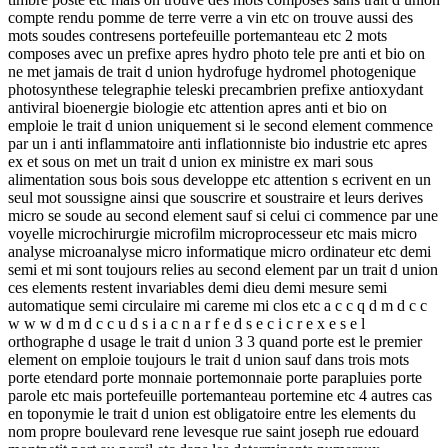
compte rendu pomme de terre verre a vin etc on trouve aussi des
mots soudes contresens portefeuille portemanteau etc 2 mots
composes avec un prefixe apres hydro photo tele pre anti et bio on
ne met jamais de trait d union hydrofuge hydromel photogenique
photosynthese telegraphie teleski precambrien prefixe antioxydant
antiviral bioenergie biologie etc attention apres anti et bio on
emploie le trait d union uniquement si le second element commence
par un i anti inflammatoire anti inflationniste bio industrie etc apres
ex et sous on met un trait d union ex ministre ex mari sous
alimentation sous bois sous developpe etc attention s ecrivent en un
seul mot soussigne ainsi que souscrire et soustraire et leurs derives
micro se soude au second element sauf si celui ci commence par une
voyelle microchirurgie microfilm microprocesseur etc mais micro
analyse microanalyse micro informatique micro ordinateur etc demi
semi et mi sont toujours relies au second element par un trait d union
ces elements restent invariables demi dieu demi mesure semi
automatique semi circulaire mi careme mi clos etc a c c q d m d c c
w w w d m d c c u d s i a c n a r f e d s e c i c r e x e s e l
orthographe d usage le trait d union 3 3 quand porte est le premier
element on emploie toujours le trait d union sauf dans trois mots
porte etendard porte monnaie portemonnaie porte parapluies porte
parole etc mais portefeuille portemanteau portemine etc 4 autres cas
en toponymie le trait d union est obligatoire entre les elements du
nom propre boulevard rene levesque rue saint joseph rue edouard