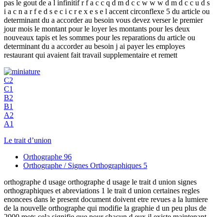
pas le gout de a l infinitif r f a c c q d m d c c w w w d m d c c u d s
i a c n a r f e d s e c i c r e x e s e l accent circonflexe 5 du article ou
determinant du a accorder au besoin vous devez verser le premier
jour mois le montant pour le loyer les montants pour les deux
nouveaux tapis et les sommes pour les reparations du article ou
determinant du a accorder au besoin j ai payer les employes
restaurant qui avaient fait travail supplementaire et remett
C2
C1
B2
B1
A2
A1
Le trait d’union
Orthographe
96
Orthographe / Signes Orthographiques
5
orthographe d usage orthographe d usage le trait d union signes
orthographiques et abreviations 1 le trait d union certaines regles
enoncees dans le present document doivent etre revues a la lumiere
de la nouvelle orthographe qui modifie la graphie d un peu plus de
2000 mots cela signifie que pour chacun d eux il existe maintenant