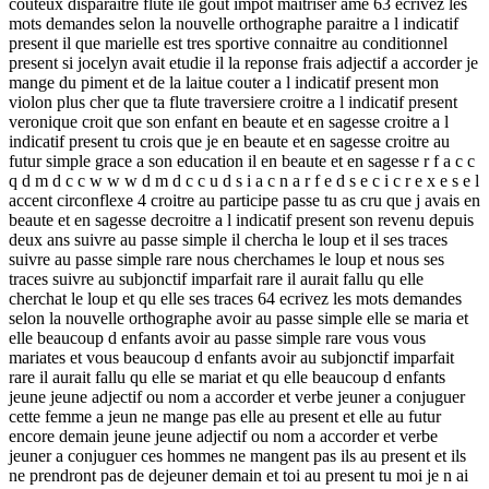
couteux disparaitre flute ile gout impot maitriser ame 63 ecrivez les
mots demandes selon la nouvelle orthographe paraitre a l indicatif
present il que marielle est tres sportive connaitre au conditionnel
present si jocelyn avait etudie il la reponse frais adjectif a accorder je
mange du piment et de la laitue couter a l indicatif present mon
violon plus cher que ta flute traversiere croitre a l indicatif present
veronique croit que son enfant en beaute et en sagesse croitre a l
indicatif present tu crois que je en beaute et en sagesse croitre au
futur simple grace a son education il en beaute et en sagesse r f a c c
q d m d c c w w w d m d c c u d s i a c n a r f e d s e c i c r e x e s e l
accent circonflexe 4 croitre au participe passe tu as cru que j avais en
beaute et en sagesse decroitre a l indicatif present son revenu depuis
deux ans suivre au passe simple il chercha le loup et il ses traces
suivre au passe simple rare nous cherchames le loup et nous ses
traces suivre au subjonctif imparfait rare il aurait fallu qu elle
cherchat le loup et qu elle ses traces 64 ecrivez les mots demandes
selon la nouvelle orthographe avoir au passe simple elle se maria et
elle beaucoup d enfants avoir au passe simple rare vous vous
mariates et vous beaucoup d enfants avoir au subjonctif imparfait
rare il aurait fallu qu elle se mariat et qu elle beaucoup d enfants
jeune jeune adjectif ou nom a accorder et verbe jeuner a conjuguer
cette femme a jeun ne mange pas elle au present et elle au futur
encore demain jeune jeune adjectif ou nom a accorder et verbe
jeuner a conjuguer ces hommes ne mangent pas ils au present et ils
ne prendront pas de dejeuner demain et toi au present tu moi je n ai