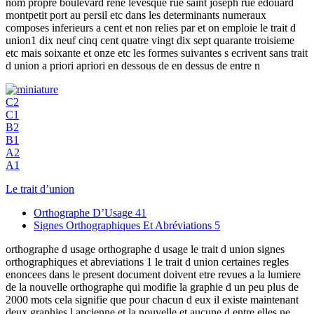
nom propre boulevard rene levesque rue saint joseph rue edouard
montpetit port au persil etc dans les determinants numeraux
composes inferieurs a cent et non relies par et on emploie le trait d
union1 dix neuf cinq cent quatre vingt dix sept quarante troisieme
etc mais soixante et onze etc les formes suivantes s ecrivent sans trait
d union a priori apriori en dessous de en dessus de entre n
C2
C1
B2
B1
A2
A1
Le trait d’union
Orthographe D’Usage
41
Signes Orthographiques Et Abréviations
5
orthographe d usage orthographe d usage le trait d union signes
orthographiques et abreviations 1 le trait d union certaines regles
enoncees dans le present document doivent etre revues a la lumiere
de la nouvelle orthographe qui modifie la graphie d un peu plus de
2000 mots cela signifie que pour chacun d eux il existe maintenant
deux graphies l ancienne et la nouvelle et aucune d entre elles ne