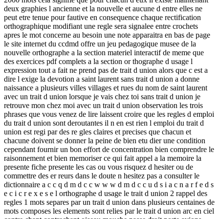
deux graphies l ancienne et la nouvelle et aucune d entre elles ne
peut etre tenue pour fautive en consequence chaque rectification
orthographique modifiant une regle sera signalee entre crochets
apres le mot concerne au besoin une note apparaitra en bas de page
le site internet du ccdmd offre un jeu pedagogique musee de la
nouvelle orthographe a la section materiel interactif de meme que
des exercices pdf complets a la section or thographe d usage l
expression tout a fait ne prend pas de trait d union alors que c est a
dire l exige la devotion a saint laurent sans trait d union a donne
naissance a plusieurs villes villages et rues du nom de saint laurent
avec un trait d union lorsque je vais chez toi sans trait d union je
retrouve mon chez moi avec un trait d union observation les trois
phrases que vous venez de lire laissent croire que les regles d emploi
du trait d union sont deroutantes il n en est rien l emploi du trait d
union est regi par des re gles claires et precises que chacun et
chacune doivent se donner la peine de bien etu dier une condition
cependant fournir un bon effort de concentration bien comprendre le
raisonnement et bien memoriser ce qui fait appel a la memoire la
presente fiche presente les cas ou vous risquez d hesiter ou de
commettre des er reurs dans le doute n hesitez pas a consulter le
dictionnaire a c c q d m d c c w w w d m d c c u d s i a c n a r f e d s
e c i c r e x e s e l orthographe d usage le trait d union 2 rappel des
regles 1 mots separes par un trait d union dans plusieurs centaines de
mots composes les elements sont relies par le trait d union arc en ciel