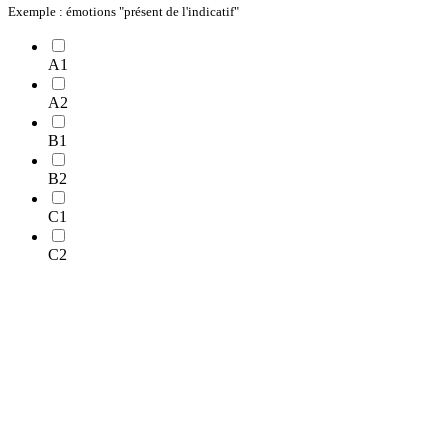
Exemple : émotions "présent de l'indicatif"
A1
A2
B1
B2
C1
C2