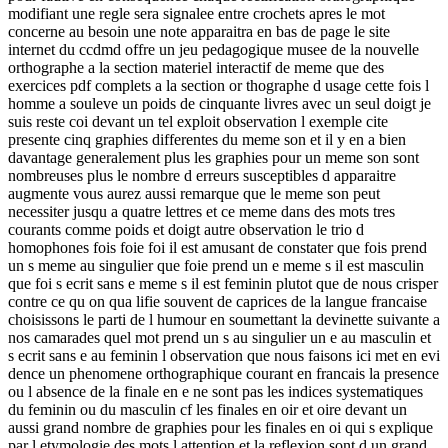
modifiant une regle sera signalee entre crochets apres le mot
concerne au besoin une note apparaitra en bas de page le site
internet du ccdmd offre un jeu pedagogique musee de la nouvelle
orthographe a la section materiel interactif de meme que des
exercices pdf complets a la section or thographe d usage cette fois l
homme a souleve un poids de cinquante livres avec un seul doigt je
suis reste coi devant un tel exploit observation l exemple cite
presente cinq graphies differentes du meme son et il y en a bien
davantage generalement plus les graphies pour un meme son sont
nombreuses plus le nombre d erreurs susceptibles d apparaitre
augmente vous aurez aussi remarque que le meme son peut
necessiter jusqu a quatre lettres et ce meme dans des mots tres
courants comme poids et doigt autre observation le trio d
homophones fois foie foi il est amusant de constater que fois prend
un s meme au singulier que foie prend un e meme s il est masculin
que foi s ecrit sans e meme s il est feminin plutot que de nous crisper
contre ce qu on qua lifie souvent de caprices de la langue francaise
choisissons le parti de l humour en soumettant la devinette suivante a
nos camarades quel mot prend un s au singulier un e au masculin et
s ecrit sans e au feminin l observation que nous faisons ici met en evi
dence un phenomene orthographique courant en francais la presence
ou l absence de la finale en e ne sont pas les indices systematiques
du feminin ou du masculin cf les finales en oir et oire devant un
aussi grand nombre de graphies pour les finales en oi qui s explique
par l etymologie des mots l attention et la reflexion sont d un grand