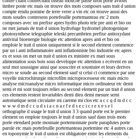
contre chant contrechant oiseau mouche passe droit porte avions
timbre poste etc mais on trouve des mots composes sans trait d union
compte rendu pomme de terre verre a vin etc on trouve aussi des
mots soudes contresens portefeuille portemanteau etc 2 mots
composes avec un prefixe apres hydro photo tele pre anti et bio on
ne met jamais de trait d union hydrofuge hydromel photogenique
photosynthese telegraphie teleski precambrien prefixe antioxydant
antiviral bioenergie biologie etc attention apres anti et bio on
emploie le trait d union uniquement si le second element commence
par un i anti inflammatoire anti inflationniste bio industrie etc apres
ex et sous on met un trait d union ex ministre ex mari sous
alimentation sous bois sous developpe etc attention s ecrivent en un
seul mot soussigne ainsi que souscrire et soustraire et leurs derives
micro se soude au second element sauf si celui ci commence par une
voyelle microchirurgie microfilm microprocesseur etc mais micro
analyse microanalyse micro informatique micro ordinateur etc demi
semi et mi sont toujours relies au second element par un trait d union
ces elements restent invariables demi dieu demi mesure semi
automatique semi circulaire mi careme mi clos etc a c c q d m d c c
w w w d m d c c u d s i a c n a r f e d s e c i c r e x e s e l
orthographe d usage le trait d union 3 3 quand porte est le premier
element on emploie toujours le trait d union sauf dans trois mots
porte etendard porte monnaie portemonnaie porte parapluies porte
parole etc mais portefeuille portemanteau portemine etc 4 autres cas
en toponymie le trait d union est obligatoire entre les elements du