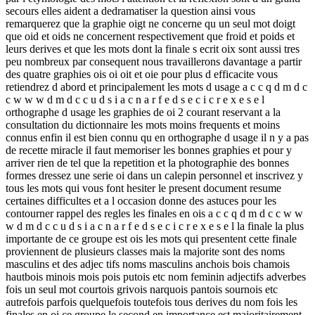
secours elles aident a dedramatiser la question ainsi vous
remarquerez que la graphie oigt ne concerne qu un seul mot doigt
que oid et oids ne concernent respectivement que froid et poids et
leurs derives et que les mots dont la finale s ecrit oix sont aussi tres
peu nombreux par consequent nous travaillerons davantage a partir
des quatre graphies ois oi oit et oie pour plus d efficacite vous
retiendrez d abord et principalement les mots d usage a c c q d m d c
c w w w d m d c c u d s i a c n a r f e d s e c i c r e x e s e l
orthographe d usage les graphies de oi 2 courant reservant a la
consultation du dictionnaire les mots moins frequents et moins
connus enfin il est bien connu qu en orthographe d usage il n y a pas
de recette miracle il faut memoriser les bonnes graphies et pour y
arriver rien de tel que la repetition et la photographie des bonnes
formes dressez une serie oi dans un calepin personnel et inscrivez y
tous les mots qui vous font hesiter le present document resume
certaines difficultes et a l occasion donne des astuces pour les
contourner rappel des regles les finales en ois a c c q d m d c c w w
w d m d c c u d s i a c n a r f e d s e c i c r e x e s e l la finale la plus
importante de ce groupe est ois les mots qui presentent cette finale
proviennent de plusieurs classes mais la majorite sont des noms
masculins et des adjec tifs noms masculins anchois bois chamois
hautbois minois mois pois putois etc nom feminin adjectifs adverbes
fois un seul mot courtois grivois narquois pantois sournois etc
autrefois parfois quelquefois toutefois tous derives du nom fois les
finales en oi ce groupe le second en importance est majoritairement