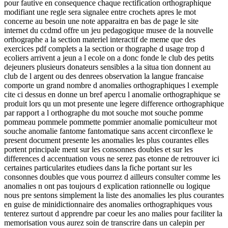
pour fautive en consequence chaque rectification orthographique
modifiant une regle sera signalee entre crochets apres le mot
concerne au besoin une note apparaitra en bas de page le site
internet du ccdmd offre un jeu pedagogique musee de la nouvelle
orthographe a la section materiel interactif de meme que des
exercices pdf complets a la section or thographe d usage trop d
ecoliers arrivent a jeun a l ecole on a donc fonde le club des petits
dejeuners plusieurs donateurs sensibles a la situa tion donnent au
club de l argent ou des denrees observation la langue francaise
comporte un grand nombre d anomalies orthographiques l exemple
cite ci dessus en donne un bref apercu l anomalie orthographique se
produit lors qu un mot presente une legere difference orthographique
par rapport a l orthographe du mot souche mot souche pomme
pommeau pommele pommette pommier anomalie pomiculteur mot
souche anomalie fantome fantomatique sans accent circonflexe le
present document presente les anomalies les plus courantes elles
portent principale ment sur les consonnes doubles et sur les
differences d accentuation vous ne serez pas etonne de retrouver ici
certaines particularites etudiees dans la fiche portant sur les
consonnes doubles que vous pourrez d ailleurs consulter comme les
anomalies n ont pas toujours d explication rationnelle ou logique
nous pre sentons simplement la liste des anomalies les plus courantes
en guise de minidictionnaire des anomalies orthographiques vous
tenterez surtout d apprendre par coeur les ano malies pour faciliter la
memorisation vous aurez soin de transcrire dans un calepin per