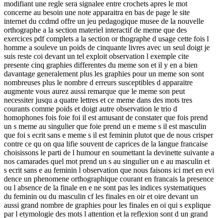
modifiant une regle sera signalee entre crochets apres le mot
concerne au besoin une note apparaitra en bas de page le site
internet du ccdmd offre un jeu pedagogique musee de la nouvelle
orthographe a la section materiel interactif de meme que des
exercices pdf complets a la section or thographe d usage cette fois l
homme a souleve un poids de cinquante livres avec un seul doigt je
suis reste coi devant un tel exploit observation l exemple cite
presente cinq graphies differentes du meme son et il y en a bien
davantage generalement plus les graphies pour un meme son sont
nombreuses plus le nombre d erreurs susceptibles d apparaitre
augmente vous aurez aussi remarque que le meme son peut
necessiter jusqu a quatre lettres et ce meme dans des mots tres
courants comme poids et doigt autre observation le trio d
homophones fois foie foi il est amusant de constater que fois prend
un s meme au singulier que foie prend un e meme s il est masculin
que foi s ecrit sans e meme s il est feminin plutot que de nous crisper
contre ce qu on qua lifie souvent de caprices de la langue francaise
choisissons le parti de l humour en soumettant la devinette suivante a
nos camarades quel mot prend un s au singulier un e au masculin et
s ecrit sans e au feminin l observation que nous faisons ici met en evi
dence un phenomene orthographique courant en francais la presence
ou l absence de la finale en e ne sont pas les indices systematiques
du feminin ou du masculin cf les finales en oir et oire devant un
aussi grand nombre de graphies pour les finales en oi qui s explique
par l etymologie des mots l attention et la reflexion sont d un grand