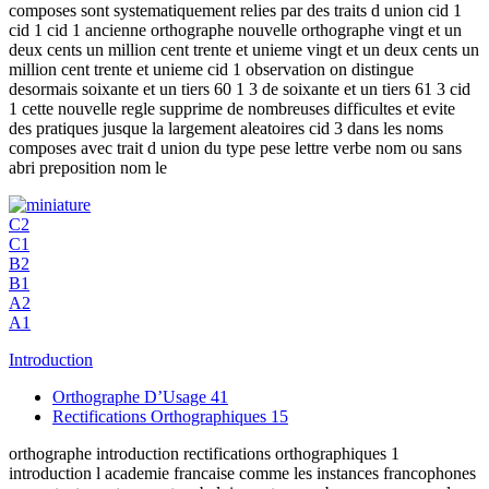
composes sont systematiquement relies par des traits d union cid 1
cid 1 cid 1 ancienne orthographe nouvelle orthographe vingt et un
deux cents un million cent trente et unieme vingt et un deux cents un
million cent trente et unieme cid 1 observation on distingue
desormais soixante et un tiers 60 1 3 de soixante et un tiers 61 3 cid
1 cette nouvelle regle supprime de nombreuses difficultes et evite
des pratiques jusque la largement aleatoires cid 3 dans les noms
composes avec trait d union du type pese lettre verbe nom ou sans
abri preposition nom le
C2
C1
B2
B1
A2
A1
Introduction
Orthographe D’Usage
41
Rectifications Orthographiques
15
orthographe introduction rectifications orthographiques 1
introduction l academie francaise comme les instances francophones