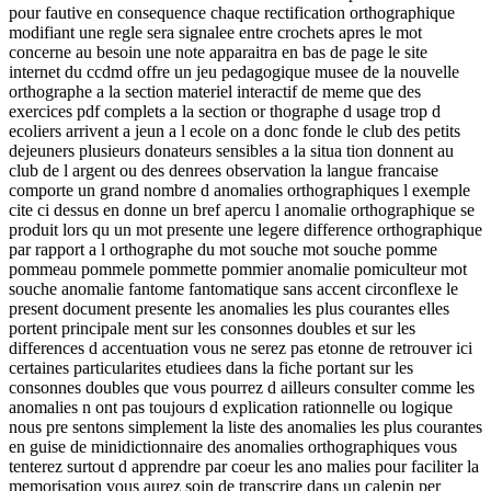
pour fautive en consequence chaque rectification orthographique
modifiant une regle sera signalee entre crochets apres le mot
concerne au besoin une note apparaitra en bas de page le site
internet du ccdmd offre un jeu pedagogique musee de la nouvelle
orthographe a la section materiel interactif de meme que des
exercices pdf complets a la section or thographe d usage trop d
ecoliers arrivent a jeun a l ecole on a donc fonde le club des petits
dejeuners plusieurs donateurs sensibles a la situa tion donnent au
club de l argent ou des denrees observation la langue francaise
comporte un grand nombre d anomalies orthographiques l exemple
cite ci dessus en donne un bref apercu l anomalie orthographique se
produit lors qu un mot presente une legere difference orthographique
par rapport a l orthographe du mot souche mot souche pomme
pommeau pommele pommette pommier anomalie pomiculteur mot
souche anomalie fantome fantomatique sans accent circonflexe le
present document presente les anomalies les plus courantes elles
portent principale ment sur les consonnes doubles et sur les
differences d accentuation vous ne serez pas etonne de retrouver ici
certaines particularites etudiees dans la fiche portant sur les
consonnes doubles que vous pourrez d ailleurs consulter comme les
anomalies n ont pas toujours d explication rationnelle ou logique
nous pre sentons simplement la liste des anomalies les plus courantes
en guise de minidictionnaire des anomalies orthographiques vous
tenterez surtout d apprendre par coeur les ano malies pour faciliter la
memorisation vous aurez soin de transcrire dans un calepin per