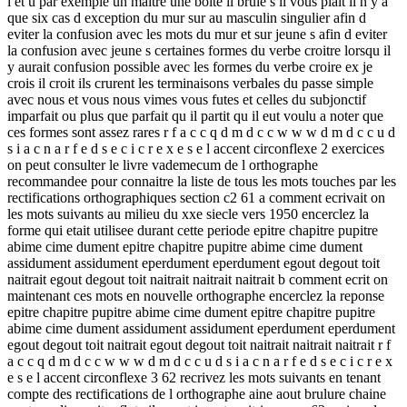
i et u par exemple un maitre une boite il brule s il vous plait il n y a
que six cas d exception du mur sur au masculin singulier afin d
eviter la confusion avec les mots du mur et sur jeune s afin d eviter
la confusion avec jeune s certaines formes du verbe croitre lorsqu il
y aurait confusion possible avec les formes du verbe croire ex je
crois il croit ils crurent les terminaisons verbales du passe simple
avec nous et vous nous vimes vous futes et celles du subjonctif
imparfait ou plus que parfait qu il partit qu il eut voulu a noter que
ces formes sont assez rares r f a c c q d m d c c w w w d m d c c u d
s i a c n a r f e d s e c i c r e x e s e l accent circonflexe 2 exercices
on peut consulter le livre vademecum de l orthographe
recommandee pour connaitre la liste de tous les mots touches par les
rectifications orthographiques section c2 61 a comment ecrivait on
les mots suivants au milieu du xxe siecle vers 1950 encerclez la
forme qui etait utilisee durant cette periode epitre chapitre pupitre
abime cime dument epitre chapitre pupitre abime cime dument
assidument assidument eperdument eperdument egout degout toit
naitrait egout degout toit naitrait naitrait naitrait b comment ecrit on
maintenant ces mots en nouvelle orthographe encerclez la reponse
epitre chapitre pupitre abime cime dument epitre chapitre pupitre
abime cime dument assidument assidument eperdument eperdument
egout degout toit naitrait egout degout toit naitrait naitrait naitrait r f
a c c q d m d c c w w w d m d c c u d s i a c n a r f e d s e c i c r e x
e s e l accent circonflexe 3 62 recrivez les mots suivants en tenant
compte des rectifications de l orthographe aine aout brulure chaine