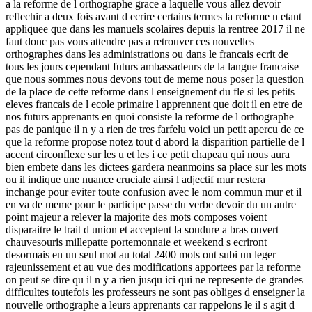
a la reforme de l orthographe grace a laquelle vous allez devoir
reflechir a deux fois avant d ecrire certains termes la reforme n etant
appliquee que dans les manuels scolaires depuis la rentree 2017 il ne
faut donc pas vous attendre pas a retrouver ces nouvelles
orthographes dans les administrations ou dans le francais ecrit de
tous les jours cependant futurs ambassadeurs de la langue francaise
que nous sommes nous devons tout de meme nous poser la question
de la place de cette reforme dans l enseignement du fle si les petits
eleves francais de l ecole primaire l apprennent que doit il en etre de
nos futurs apprenants en quoi consiste la reforme de l orthographe
pas de panique il n y a rien de tres farfelu voici un petit apercu de ce
que la reforme propose notez tout d abord la disparition partielle de l
accent circonflexe sur les u et les i ce petit chapeau qui nous aura
bien embete dans les dictees gardera neanmoins sa place sur les mots
ou il indique une nuance cruciale ainsi l adjectif mur restera
inchange pour eviter toute confusion avec le nom commun mur et il
en va de meme pour le participe passe du verbe devoir du un autre
point majeur a relever la majorite des mots composes voient
disparaitre le trait d union et acceptent la soudure a bras ouvert
chauvesouris millepatte portemonnaie et weekend s ecriront
desormais en un seul mot au total 2400 mots ont subi un leger
rajeunissement et au vue des modifications apportees par la reforme
on peut se dire qu il n y a rien jusqu ici qui ne represente de grandes
difficultes toutefois les professeurs ne sont pas obliges d enseigner la
nouvelle orthographe a leurs apprenants car rappelons le il s agit d