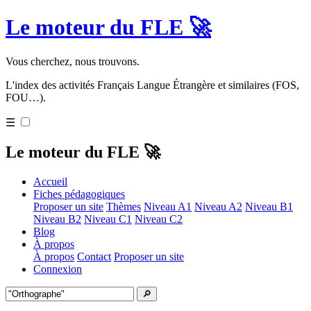
Le moteur du FLE 🚀
Vous cherchez, nous trouvons.
L'index des activités Français Langue Étrangère et similaires (FOS,
FOU…).
☰
Le moteur du FLE 🚀
Accueil
Fiches pédagogiques
Proposer un site
Thèmes
Niveau A1
Niveau A2
Niveau B1
Niveau B2
Niveau C1
Niveau C2
Blog
À propos
À propos
Contact
Proposer un site
Connexion
🔎