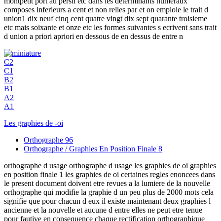
montpetit port au persil etc dans les determinants numeraux
composes inferieurs a cent et non relies par et on emploie le trait d
union1 dix neuf cinq cent quatre vingt dix sept quarante troisieme
etc mais soixante et onze etc les formes suivantes s ecrivent sans trait
d union a priori apriori en dessous de en dessus de entre n
C2
C1
B2
B1
A2
A1
Les graphies de -oi
Orthographe
96
Orthographe / Graphies En Position Finale
8
orthographe d usage orthographe d usage les graphies de oi graphies
en position finale 1 les graphies de oi certaines regles enoncees dans
le present document doivent etre revues a la lumiere de la nouvelle
orthographe qui modifie la graphie d un peu plus de 2000 mots cela
signifie que pour chacun d eux il existe maintenant deux graphies l
ancienne et la nouvelle et aucune d entre elles ne peut etre tenue
pour fautive en consequence chaque rectification orthographique