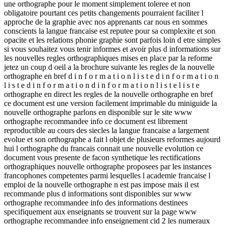
une orthographe pour le moment simplement toleree et non
obligatoire pourtant ces petits changements pourraient faciliter l
approche de la graphie avec nos apprenants car nous en sommes
conscients la langue francaise est reputee pour sa complexite et son
opacite et les relations phonie graphie sont parfois loin d etre simples
si vous souhaitez vous tenir informes et avoir plus d informations sur
les nouvelles regles orthographiques mises en place par la reforme
jetez un coup d oeil a la brochure suivante les regles de la nouvelle
orthographe en bref d i n f o r m a t i o n l i s t e d i n f o r m a t i o n
l i s t e d i n f o r m a t i o n d i n f o r m a t i o n l i s t e l i s t e
orthographe en direct les regles de la nouvelle orthographe en bref
ce document est une version facilement imprimable du miniguide la
nouvelle orthographe parlons en disponible sur le site www
orthographe recommandee info ce document est librement
reproductible au cours des siecles la langue francaise a largement
evolue et son orthographe a fait l objet de plusieurs reformes aujourd
hui l orthographe du francais connait une nouvelle evolution ce
document vous presente de facon synthetique les rectifications
orthographiques nouvelle orthographe proposees par les instances
francophones competentes parmi lesquelles l academie francaise l
emploi de la nouvelle orthographe n est pas impose mais il est
recommande plus d informations sont disponibles sur www
orthographe recommandee info des informations destinees
specifiquement aux enseignants se trouvent sur la page www
orthographe recommandee info enseignement cid 2 les numeraux