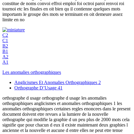
constitue de noms convoi effroi emploi foi octroi paroi renvoi roi
tournoi etc les finales en oit bien qu il contienne quelques mots
importants le groupe des mots se terminant en oit demeure assez
limite en no
C2
C1
B2
B1
A2
A1
Les anomalies orthographiques
Anglicismes Et Anomalies Orthographiques
2
Orthographe D’Usage
41
orthographe d usage orthographe d usage les anomalies
orthographiques anglicismes et anomalies orthographiques 1 les
anomalies orthographiques certaines regles enoncees dans le present
document doivent etre revues a la lumiere de la nouvelle
orthographe qui modifie la graphie d un peu plus de 2000 mots cela
signifie que pour chacun d eux il existe maintenant deux graphies l
ancienne et la nouvelle et aucune d entre elles ne peut etre tenue