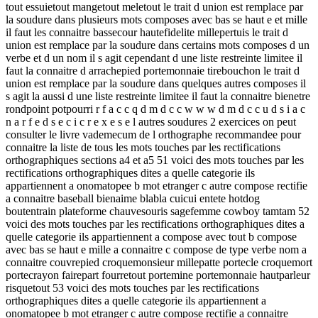
tout essuietout mangetout meletout le trait d union est remplace par
la soudure dans plusieurs mots composes avec bas se haut e et mille
il faut les connaitre bassecour hautefidelite millepertuis le trait d
union est remplace par la soudure dans certains mots composes d un
verbe et d un nom il s agit cependant d une liste restreinte limitee il
faut la connaitre d arrachepied portemonnaie tirebouchon le trait d
union est remplace par la soudure dans quelques autres composes il
s agit la aussi d une liste restreinte limitee il faut la connaitre bienetre
rondpoint potpourri r f a c c q d m d c c w w w d m d c c u d s i a c
n a r f e d s e c i c r e x e s e l autres soudures 2 exercices on peut
consulter le livre vademecum de l orthographe recommandee pour
connaitre la liste de tous les mots touches par les rectifications
orthographiques sections a4 et a5 51 voici des mots touches par les
rectifications orthographiques dites a quelle categorie ils
appartiennent a onomatopee b mot etranger c autre compose rectifie
a connaitre baseball bienaime blabla cuicui entete hotdog
boutentrain plateforme chauvesouris sagefemme cowboy tamtam 52
voici des mots touches par les rectifications orthographiques dites a
quelle categorie ils appartiennent a compose avec tout b compose
avec bas se haut e mille a connaitre c compose de type verbe nom a
connaitre couvrepied croquemonsieur millepatte portecle croquemort
portecrayon fairepart fourretout portemine portemonnaie hautparleur
risquetout 53 voici des mots touches par les rectifications
orthographiques dites a quelle categorie ils appartiennent a
onomatopee b mot etranger c autre compose rectifie a connaitre