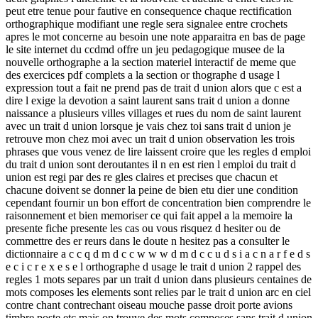
peut etre tenue pour fautive en consequence chaque rectification
orthographique modifiant une regle sera signalee entre crochets
apres le mot concerne au besoin une note apparaitra en bas de page
le site internet du ccdmd offre un jeu pedagogique musee de la
nouvelle orthographe a la section materiel interactif de meme que
des exercices pdf complets a la section or thographe d usage l
expression tout a fait ne prend pas de trait d union alors que c est a
dire l exige la devotion a saint laurent sans trait d union a donne
naissance a plusieurs villes villages et rues du nom de saint laurent
avec un trait d union lorsque je vais chez toi sans trait d union je
retrouve mon chez moi avec un trait d union observation les trois
phrases que vous venez de lire laissent croire que les regles d emploi
du trait d union sont deroutantes il n en est rien l emploi du trait d
union est regi par des re gles claires et precises que chacun et
chacune doivent se donner la peine de bien etu dier une condition
cependant fournir un bon effort de concentration bien comprendre le
raisonnement et bien memoriser ce qui fait appel a la memoire la
presente fiche presente les cas ou vous risquez d hesiter ou de
commettre des er reurs dans le doute n hesitez pas a consulter le
dictionnaire a c c q d m d c c w w w d m d c c u d s i a c n a r f e d s
e c i c r e x e s e l orthographe d usage le trait d union 2 rappel des
regles 1 mots separes par un trait d union dans plusieurs centaines de
mots composes les elements sont relies par le trait d union arc en ciel
contre chant contrechant oiseau mouche passe droit porte avions
timbre poste etc mais on trouve des mots composes sans trait d union