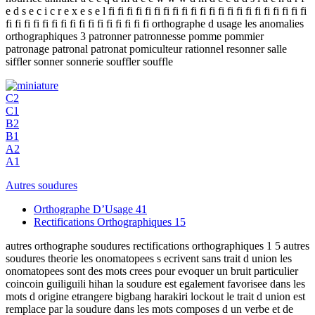
e d s e c i c r e x e s e l fi fi fi fi fi fi fi fi fi fi fi fi fi fi fi fi fi fi fi fi fi fi
fi fi fi fi fi fi fi fi fi fi fi fi fi fi fi fi orthographe d usage les anomalies
orthographiques 3 patronner patronnesse pomme pommier
patronage patronal patronat pomiculteur rationnel resonner salle
siffler sonner sonnerie souffler souffle
C2
C1
B2
B1
A2
A1
Autres soudures
Orthographe D’Usage
41
Rectifications Orthographiques
15
autres orthographe soudures rectifications orthographiques 1 5 autres
soudures theorie les onomatopees s ecrivent sans trait d union les
onomatopees sont des mots crees pour evoquer un bruit particulier
coincoin guiliguili hihan la soudure est egalement favorisee dans les
mots d origine etrangere bigbang harakiri lockout le trait d union est
remplace par la soudure dans les mots composes d un verbe et de