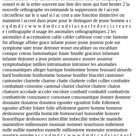
sonnel et de la relire souvent une liste des mots qui font hesiter 2 la
nouvelle orthographe recommande la suppression de l accent
circonflexe sur le u sauf si l ac cent a une fonction distinctive on
maintient l accent dans jeune pour le distinguer de jeune homme a c
c q d m d c c w w w d m d c c u d s i a c n a r f e d s e c i c r e x e s
e l orthographe d usage les anomalies orthographiques 2 les
anomalies d accentuation cable cabler cableuse cone cote fantome
fut affutage affuter grace infame jeuner jeune jeuneur pole sur
symptome tater trone detroner troner encablure ou encablure
conique coteau fantomatique futaie futaille gracieux infamant
infamie dejeuner a jeun polaire assurance assurer assureur
symptomatique tatillon intronisation introniser les anomalies
consonantiques alleger barrique bonhomme bonne brassard alourdir
baril bonhomie bonhommie bonasse bonifier bracelet cantonner
cantonnier charrette charrue chatte chatterie collet collier combattre
combattant consonne cantonal chariot charriot chatiere chaton
chatoyer accolade accoler encolure combatif combattif combativite
combattivite consonance consonant consonantique donner donneur
donataire donateur donation egoutter egouttoir folle follement
egoutier affoler folatre folie affolement guerre homme honneur
deshonneur guerilla homicide homosexuel honorable honorer
honorifique deshonorer imbecillite imbecilite imbecile mamelle
mammifere millionnaire monnaie nommer nourrisson nullement
nulle nullite mamelon mamelle millionieme monetaire nomination
nourrice annuler a c c q d m d c c w w w d m d c c u d s i a c n a r f