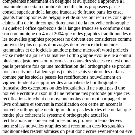
competentes notamment en belgique et au quebec a approuve a l
unanimite un certain nombre de rectifications proposees par le
conseil superieur de la langue francaise de france paris les ensei
gnants francophones de belgique et de suisse ont recu des consignes
claires afin de te nir compte dorenavant de la nouvelle orthographe
au quebec l office quebecois de la langue francaise a confirme dans
son communique du 4 mai 2004 que ni les graphies traditionnelles ni
les nouvelles graphies proposees ne doivent etre considerees comme
fautives de plus en plus d ouvrages de reference dictionnaires
grammaires et de logiciels antidote prisme microsoft word prolexis
etc se mettent a jour en la matiere l ortho graphe evolue elle a connu
plusieurs ajustements ou reformes au cours des siecles ce n est donc
pas la premiere fois qu une modification de l orthographe se produit
nous n ecrivons d ailleurs plus j etois je scais veoir ou les enfans
comme par les siecles passes les rectifications nouvellement en
vigueur tendent a supprimer des anomalies de l or thographe
francaise des exceptions ou des irregularites il ne s agit pas d une
nouvelle ecriture au son ni d une reforme tres profonde puisque ces
rectifications touchent en moyenne moins d un mot par page d un
livre ordinaire et souvent la modification con cerne un accent la
nouvelle orthographe ne defigure donc pas les textes elle ne fait que
rendre plus coherent le systeme d orthographe actuel les
rectifications ne concernent ni les noms propres ni leurs derives
meme si les nouvelles graphies sont recomman dees les graphies
traditionnelles restent admises on peut donc ecrire evenement ou eve