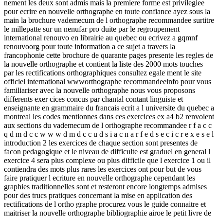
nement les deux sont admis mais la premiere forme est privilegiee
pour ecrire en nouvelle orthographe en toute confiance ayez sous la
main la brochure vademecum de l orthographe recommandee surtitre
le millepatte sur un nenufar pro duite par le regroupement
international renouvo en librairie au quebec ou ecrivez a gqmnf
renouvoorg pour toute information a ce sujet a travers la
francophonie cette brochure de quarante pages presente les regles de
la nouvelle orthographe et contient la liste des 2000 mots touches
par les rectifications orthographiques consultez egale ment le site
officiel international wwworthographe recommandeeinfo pour vous
familiariser avec la nouvelle orthographe nous vous proposons
differents exer cices concus par chantal contant linguiste et
enseignante en grammaire du francais ecrit a l universite du quebec a
montreal les codes mentionnes dans ces exercices ex a4 b2 renvoient
aux sections du vademecum de l orthographe recommandee r f a c c
q d m d c c w w w d m d c c u d s i a c n a r f e d s e c i c r e x e s e l
introduction 2 les exercices de chaque section sont presentes de
facon pedagogique et le niveau de difficulte est graduel en general l
exercice 4 sera plus complexe ou plus difficile que l exercice 1 ou il
contiendra des mots plus rares les exercices ont pour but de vous
faire pratiquer l ecriture en nouvelle orthographe cependant les
graphies traditionnelles sont et resteront encore longtemps admises
pour des trucs pratiques concernant la mise en application des
rectifications de l ortho graphe procurez vous le guide connaitre et
maitriser la nouvelle orthographe bibliographie airoe le petit livre de