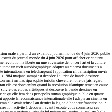
sion orale a partir d un extrait du journal monde du 4 juin 2026 publie
e extrait du journal monde du 4 juin 2026 pour afficher ce contenu
ne revolution la liberte un une adversaire denoncer l art et la culture
e un tome un recit autobiographique adapter au cinema documents a
e internationale en telechargeant l application rfi transcription ouvrir
is 1984 marjane satrapi est decedee l autrice de bande dessinee
on mari mattias ripa sophie torlotin chevelure noire de jais regard
ran elle est donc enfant quand la revolution islamique remet en cause
ur suivre des etudes artistiques et decouvre la bande dessinee en
e ce qu elle fera dans persepolis roman graphique publie en quatre
i apporte la reconnaissance internationale elle l adapte au cinema en
ran elle avait refuse l an dernier la legion d honneur francaise pour
 creation activite 1 decouvrir avant l ecoute vous connaissez ces
onses romanciere autrice de bd peintre realisatrice journaliste 2 elle