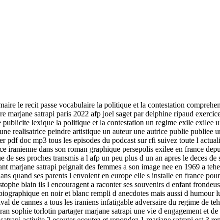
ire le recit passe vocabulaire la politique et la contestation comprehen
 marjane satrapi paris 2022 afp joel saget par delphine ripaud exercic
publicite lexique la politique et la contestation un regime exile exilee u
ne realisatrice peindre artistique un auteur une autrice publie publie
r pdf doc mp3 tous les episodes du podcast sur rfi suivez toute l actualit
nce iranienne dans son roman graphique persepolis exilee en france depu
e de ses proches transmis a l afp un peu plus d un an apres le deces de s
tant marjane satrapi peignait des femmes a son image nee en 1969 a tehe
14 ans quand ses parents l envoient en europe elle s installe en france po
tophe blain ils l encouragent a raconter ses souvenirs d enfant frondeus
biographique en noir et blanc rempli d anecdotes mais aussi d humour lu
al de cannes a tous les iraniens infatigable adversaire du regime de tehe
l iran sophie torlotin partager marjane satrapi une vie d engagement et de
atrapi activite 2 ecouter ecoutez et repondez 1 marjane satrapi est 3 rep