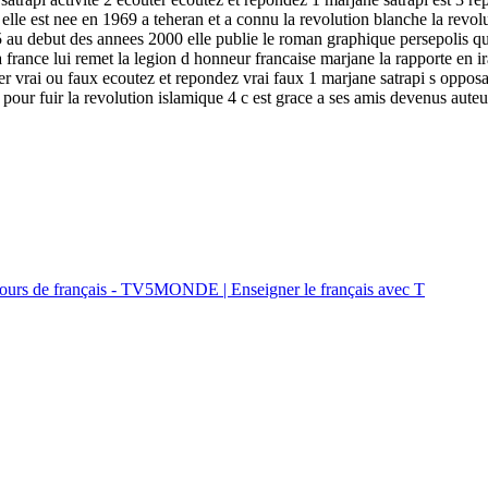
e est nee en 1969 a teheran et a connu la revolution blanche la revolut
 5 au debut des annees 2000 elle publie le roman graphique persepolis qui
france lui remet la legion d honneur francaise marjane la rapporte en ira
er vrai ou faux ecoutez et repondez vrai faux 1 marjane satrapi s opposa
e pour fuir la revolution islamique 4 c est grace a ses amis devenus aute
 cours de français - TV5MONDE | Enseigner le français avec T