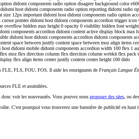
 option didomi components radio option disagree background color e600
didomi host didomi components radio option reporting didomi radio opti
font size 12px important didomi host didomi components radio option a
cursor pointer didomi host didomi components accordion trigger icon wi
erflow hidden max height 0 opacity 0 visibility hidden font weight 300 
idomi components accordion didomi content active display block max he
 visible didomi host didomi components accordion didomi components acc
 content space between justify content space between moz align items c
omi host didomi mobile didomi components accordion width 100 flex 1 
ex moz flex direction column flex direction column webkit flex pack start
 display flex align items center justify content center height 100 dido
es FLE, FLS, FOU, FOS. Il aide les enseignants de
Français Langue Ét
sources FLE et assimilées.
ez donc voir les nouveautés. Vous pouvez nous
proposer des sites
, ou de
 coûte. C'est pourquoi vous trouverez une bannière de publicité en haut