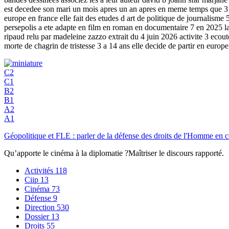
est decedee son mari un mois apres un an apres en meme temps que 3 ell
europe en france elle fait des etudes d art de politique de journalisme
persepolis a ete adapte en film en roman en documentaire 7 en 2025 la 
ripaud relu par madeleine zazzo extrait du 4 juin 2026 activite 3 ecout
morte de chagrin de tristesse 3 a 14 ans elle decide de partir en europ
C2
C1
B2
B1
A2
A1
Géopolitique et FLE : parler de la défense des droits de l'Homme en
Qu’apporte le cinéma à la diplomatie ?Maîtriser le discours rapporté.
Activités
118
Ciip
13
Cinéma
73
Défense
9
Direction
530
Dossier
13
Droits
55