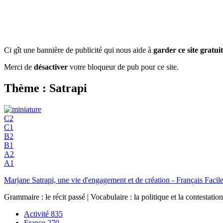
Ci gît une bannière de publicité qui nous aide à
garder ce site gratuit
Merci de
désactiver
votre bloqueur de pub pour ce site.
Thème : Satrapi
C2
C1
B2
B1
A2
A1
Marjane Satrapi, une vie d'engagement et de création - Français Facil
Grammaire : le récit passé | Vocabulaire : la politique et la contestat
Activité
835
France
270