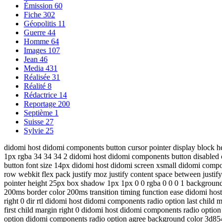
Émission
60
Fiche
302
Géopolitis
11
Guerre
44
Homme
64
Images
107
Jean
46
Media
431
Réalisée
31
Réalité
8
Rédactrice
14
Reportage
200
Septième
1
Suisse
27
Sylvie
25
didomi host didomi components button cursor pointer display block he
1px rgba 34 34 34 2 didomi host didomi components button disabled 
button font size 14px didomi host didomi screen xsmall didomi compo
row webkit flex pack justify moz justify content space between justi
pointer height 25px box shadow 1px 1px 0 0 rgba 0 0 0 1 background c
200ms border color 200ms transition timing function ease didomi hos
right 0 dir rtl didomi host didomi components radio option last child
first child margin right 0 didomi host didomi components radio opti
option didomi components radio option agree background color 3d854