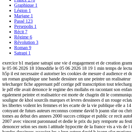
Graphique
1
Légion
1
Marjane
1
Passé
123
Persepolis
1
Récit
7
Régime
6
Révolution
3
Roman
9
Satrapi
1
exercice b1 marjane satrapi une vie d engagement et de creation gramma
le 05 06 2026 18 10modifie le 05 06 2026 18 19 1 min temps de lecture
h5p il est necessaire d autoriser les cookies de mesure d audience et de 
un roman graphique une bande dessinee un une peintre un realisateur u
telecharger fiche apprenant pdf corrige pdf transcription tout telecharge
le pdf elle avait denonce le regime des mollahs en racontant son enfa
egalement peintre et realisatrice est morte de chagrin dit le communiqu
souligne de khol sourcils marques et levres dessinees d un rouge ecla
les libertes voilent les femmes et les ecarte de la vie publique elle a 
cotoyant de futurs auteurs reconnus comme david b joann sfar ou chris
tomes au debut des annees 2000 succes critique et public ce recit auto
2007 avec vincent paronnaud et dedie le prix du jury remporte au festiv
denoncer selon ses mots l attitude hypocrite de la france vis a vis de 
bandes dessinees associez les a leur auteur david b joann sfar marjane s