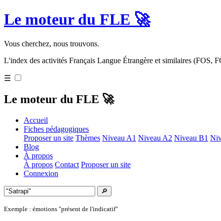
Le moteur du FLE 🚀
Vous cherchez, nous trouvons.
L'index des activités Français Langue Étrangère et similaires (FOS,
☰
Le moteur du FLE 🚀
Accueil
Fiches pédagogiques
Proposer un site
Thèmes
Niveau A1
Niveau A2
Niveau B1
Ni
Blog
À propos
À propos
Contact
Proposer un site
Connexion
🔎
Exemple : émotions "présent de l'indicatif"