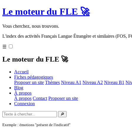
Le moteur du FLE 🚀
Vous cherchez, nous trouvons.
L'index des activités Français Langue Étrangère et similaires (FOS,
☰
Le moteur du FLE 🚀
Accueil
Fiches pédagogiques
Proposer un site
Thèmes
Niveau A1
Niveau A2
Niveau B1
Ni
Blog
À propos
À propos
Contact
Proposer un site
Connexion
🔎
Exemple : émotions "présent de l'indicatif"