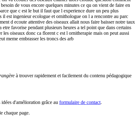
r besoin de vous encore quelques minutes ce qu on vient de faire en
arce que c est le but il faut que l experience dure un peu plus
is il est ingenieur ecologue et ornithologue on l a rencontre au parc
ent d ecoute attentive des oiseaux allait nous faire baisser notre taux
a etre favorise pendant plusieurs heures a tel point que dans certains
r les oiseaux donc ca florent c est l ornitherapie mais on peut aussi
n peut meme embrasser les troncs des arb
rangère
à trouver rapidement et facilement du contenu pédagogique
s idées d'amélioration grâce au
formulaire de contact
.
 de chaque page.