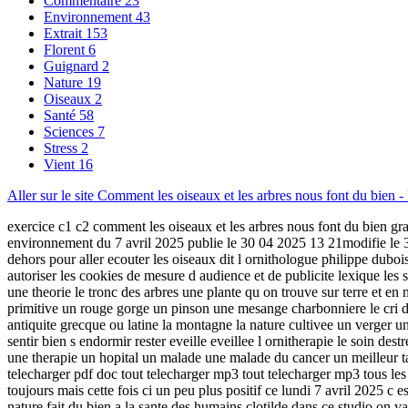
Commentaire
23
Environnement
43
Extrait
153
Florent
6
Guignard
2
Nature
19
Oiseaux
2
Santé
58
Sciences
7
Stress
2
Vient
16
Aller sur le site Comment les oiseaux et les arbres nous font du bien -
exercice c1 c2 comment les oiseaux et les arbres nous font du bien g
environnement du 7 avril 2025 publie le 30 04 2025 13 21modifie le 3
dehors pour aller ecouter les oiseaux dit l ornithologue philippe dubo
autoriser les cookies de mesure d audience et de publicite lexique le
une theorie le tronc des arbres une plante qu on trouve sur terre et en m
primitive un rouge gorge un pinson une mesange charbonniere le cri des
antiquite grecque ou latine la montagne la nature cultivee un verger un
sentir bien s endormir rester eveille eveillee l ornitherapie le soin de
une therapie un hopital un malade une malade du cancer un meilleur ta
telecharger pdf doc tout telecharger mp3 tout telecharger mp3 tous les e
toujours mais cette fois ci un peu plus positif ce lundi 7 avril 2025 
nature fait du bien a la sante des humains clotilde dans ce studio on v