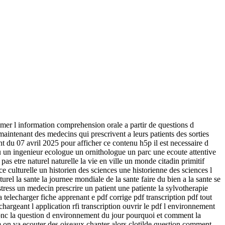
mer l information comprehension orale a partir de questions d
intenant des medecins qui prescrivent a leurs patients des sorties
t du 07 avril 2025 pour afficher ce contenu h5p il est necessaire d
u un ingenieur ecologue un ornithologue un parc une ecoute attentive
pas etre naturel naturelle la vie en ville un monde citadin primitif
 culturelle un historien des sciences une historienne des sciences l
rel la sante la journee mondiale de la sante faire du bien a la sante se
 stress un medecin prescrire un patient une patiente la sylvotherapie
elecharger fiche apprenant e pdf corrige pdf transcription pdf tout
chargeant l application rfi transcription ouvrir le pdf l environnement
t donc la question d environnement du jour pourquoi et comment la
dre on va ecouter des oiseaux chanter alors clotilde question comment