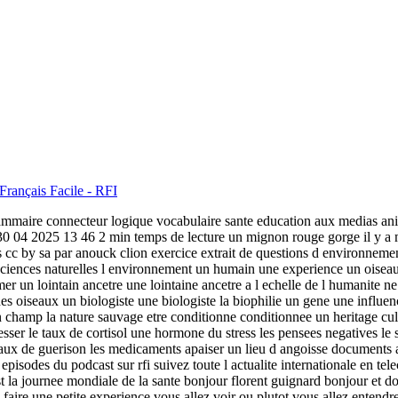
 Français Facile - RFI
rammaire connecteur logique vocabulaire sante education aux medias ani
0 04 2025 13 46 2 min temps de lecture un mignon rouge gorge il y a ma
is cc by sa par anouck clion exercice extrait de questions d environnemen
s sciences naturelles l environnement un humain une experience un oisea
er un lointain ancetre une lointaine ancetre a l echelle de l humanite ne 
 oiseaux un biologiste une biologiste la biophilie un gene une influence
 champ la nature sauvage etre conditionne conditionnee un heritage cultu
stresser le taux de cortisol une hormone du stress les pensees negatives le
ux de guerison les medicaments apaiser un lieu d angoisse documents a t
pisodes du podcast sur rfi suivez toute l actualite internationale en tele
c est la journee mondiale de la sante bonjour florent guignard bonjour e
a faire une petite experience vous allez voir ou plutot vous allez enten