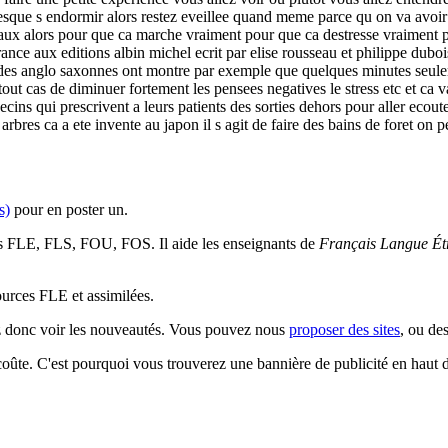
resque s endormir alors restez eveillee quand meme parce qu on va avoi
iseaux alors pour que ca marche vraiment pour que ca destresse vraiment p
 france aux editions albin michel ecrit par elise rousseau et philippe dubo
etudes anglo saxonnes ont montre par exemple que quelques minutes seulem
tout cas de diminuer fortement les pensees negatives le stress etc et ca v
cins qui prescrivent a leurs patients des sorties dehors pour aller ecoute
s arbres ca a ete invente au japon il s agit de faire des bains de foret o
s)
pour en poster un.
es FLE, FLS, FOU, FOS. Il aide les enseignants de
Français Langue Ét
sources FLE et assimilées.
ez donc voir les nouveautés. Vous pouvez nous
proposer des sites
, ou de
 coûte. C'est pourquoi vous trouverez une bannière de publicité en haut