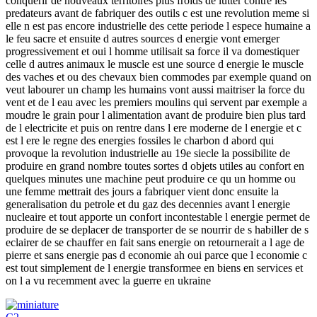
conquerir de nouveaux territoires plus froids de lutter contre les
predateurs avant de fabriquer des outils c est une revolution meme si
elle n est pas encore industrielle des cette periode l espece humaine a
le feu sacre et ensuite d autres sources d energie vont emerger
progressivement et oui l homme utilisait sa force il va domestiquer
celle d autres animaux le muscle est une source d energie le muscle
des vaches et ou des chevaux bien commodes par exemple quand on
veut labourer un champ les humains vont aussi maitriser la force du
vent et de l eau avec les premiers moulins qui servent par exemple a
moudre le grain pour l alimentation avant de produire bien plus tard
de l electricite et puis on rentre dans l ere moderne de l energie et c
est l ere le regne des energies fossiles le charbon d abord qui
provoque la revolution industrielle au 19e siecle la possibilite de
produire en grand nombre toutes sortes d objets utiles au confort en
quelques minutes une machine peut produire ce qu un homme ou
une femme mettrait des jours a fabriquer vient donc ensuite la
generalisation du petrole et du gaz des decennies avant l energie
nucleaire et tout apporte un confort incontestable l energie permet de
produire de se deplacer de transporter de se nourrir de s habiller de s
eclairer de se chauffer en fait sans energie on retournerait a l age de
pierre et sans energie pas d economie ah oui parce que l economie c
est tout simplement de l energie transformee en biens en services et
on l a vu recemment avec la guerre en ukraine