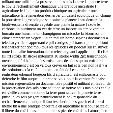
militant une militante la preservation les sols la terre la planete terre
le co2 le rechauffement climatique une pratique ancestrale l
agriculture le labour un produit chimique un agriculteur une
agricultrice la regeneration desherber un desert ecologique un champ
la poussiere l agroecologie sain saine la planete l eau detruire la
biodiversite la diversite vegetale une plante la nature l azote le
carbone un nutriment un ver de terre un insecte un etre vivant un
humain une humaine un champignon un microbe la biomasse un
climat tempere un vegetal un animal un homo sapiens documents a
telecharger fiche apprenant e pdf corriges pdf transcription pdf tout
telecharger pdf doc mp3 tous les episodes du podcast sur rfi suivez
toute l actualite internationale en telechargeant l application rfi cls 6
fill fff stroke fff stroke miterlimit 10 stroke width 2px transcription
ouvrir le pdf d habitude les trois quarts des docs qu on voit sur l
environnement c est on va tous crever en fait et la ben non la il y a
des solutions et la ca fait du bien en fait de l espoir en fait le
realisateur edouard bergeon fils d agriculteur est enthousiaste pour
defendre le film auquel il a prete sa voix pour la version francaise
mission regeneration un documentaire positif et militant en faveur de
la preservation des sols cette solution se trouve sous nos pieds et elle
est vieille comme le monde la terre pour sauver la planete terre
puisque les sols piegent naturellement le co2 responsable du
rechauffement climatique il faut les cherir et les guerir et d abord
mettre fin a une pratique ancestrale en agriculture le labour parce qu
il libere du co2 la nasa l a montre les pics de co2 dans l atmosphere