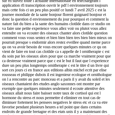
sur rfi suivez toute l actualite internationale en telechargeant l
application rfi transcription ouvrir le pdf l environnement toujours
mais cette fois ci un peu plus positif ce lundi 7 avril 2025 c est la
journee mondiale de la sante bonjour florent guignard bonjour et
donc la question d environnement du jour pourquoi et comment la
nature fait du bien a la sante des humains clotilde dans ce studio on
va faire une petite experience vous allez voir ou plutot vous allez
entendre on va ecouter des oiseaux chanter alors clotilde question
comment vous vous sentez et bien bien bien tres bien bien mieux on
pourrait presque s endormir alors restez eveillee quand meme parce
qu on va avoir besoin de vous encore quelques minutes ce qu on
vient de faire en tout cas clotilde ca s appelle de l ornitherapie c est
du soin par les oiseaux alors pour que ca marche vraiment pour que
ca destresse vraiment parce que c est le but il faut que l experience
dure un peu plus longtemps ornitherapie c est le titre d un livre qui
sort ces jours ci en france aux editions albin michel ecrit par elise
rousseau et philippe dubois il est ingenieur ecologue et ornithologue
on l a rencontre au parc monceau et a paris il y avait du soleil et les
oiseaux chantaient des etudes anglo saxonnes ont montre par
exemple que quelques minutes seulement d ecoute attentive des
oiseaux allait nous faire baisser notre taux de cortisol qui est l
hormone du stress et nous permettre d eliminer en tout cas de
diminuer fortement les pensees negatives le stress etc et ca va etre
favorise pendant plusieurs heures a tel point que dans certains
endroits de grande bretagne et des etats unis il y a maintenant des