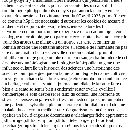
rouge gorge il y a maintenant des medecins qui prescrivent a leurs
patients des sorties dehors pour aller ecouter les oiseaux dit l
ornithologue philippe dubois cc by sa par anouck clion exercice
extrait de questions d environnement du 07 avril 2025 pour afficher
ce contenu h5p il est necessaire d autoriser les cookies de mesure d
audience et de publicite lexique les sciences naturelles l
environnement un humain une experience un oiseau un ingenieur
ecologue un ornithologue un parc une ecoute attentive une theorie le
tronc des arbres une plante qu on trouve sur terre et en mer un
lointain ancetre une lointaine ancetre a l echelle de l humanite ne pas
etre naturel naturelle la vie en ville un monde citadin primitif
primitive un rouge gorge un pinson une mesange charbonniere le cri
des oiseaux un biologiste une biologiste la biophilie un gene une
influence culturelle un historien des sciences une historienne des
sciences l antiquite grecque ou latine la montagne la nature cultivee
un verger un champ la nature sauvage etre conditionne conditionnee
un heritage culturel la sante la journee mondiale de la sante faire du
bien a la sante se sentir bien s endormir rester eveille eveillee l
ornitherapie le soin destresser le taux de cortisol une hormone du
stress les pensees negatives le stress un medecin prescrire un patient
une patiente la sylvotherapie une therapie un hopital un malade une
malade du cancer un meilleur taux de guerison les medicaments
apaiser un lieu d angoisse documents a telecharger fiche apprenant e
pdf corrige pdf transcription pdf tout telecharger pdf doc tout
telecharger mp3 tout telecharger mp3 tous les episodes du podcast