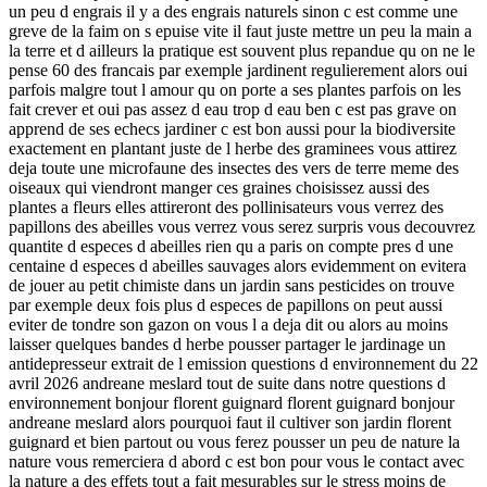
un peu d engrais il y a des engrais naturels sinon c est comme une
greve de la faim on s epuise vite il faut juste mettre un peu la main a
la terre et d ailleurs la pratique est souvent plus repandue qu on ne le
pense 60 des francais par exemple jardinent regulierement alors oui
parfois malgre tout l amour qu on porte a ses plantes parfois on les
fait crever et oui pas assez d eau trop d eau ben c est pas grave on
apprend de ses echecs jardiner c est bon aussi pour la biodiversite
exactement en plantant juste de l herbe des graminees vous attirez
deja toute une microfaune des insectes des vers de terre meme des
oiseaux qui viendront manger ces graines choisissez aussi des
plantes a fleurs elles attireront des pollinisateurs vous verrez des
papillons des abeilles vous verrez vous serez surpris vous decouvrez
quantite d especes d abeilles rien qu a paris on compte pres d une
centaine d especes d abeilles sauvages alors evidemment on evitera
de jouer au petit chimiste dans un jardin sans pesticides on trouve
par exemple deux fois plus d especes de papillons on peut aussi
eviter de tondre son gazon on vous l a deja dit ou alors au moins
laisser quelques bandes d herbe pousser partager le jardinage un
antidepresseur extrait de l emission questions d environnement du 22
avril 2026 andreane meslard tout de suite dans notre questions d
environnement bonjour florent guignard florent guignard bonjour
andreane meslard alors pourquoi faut il cultiver son jardin florent
guignard et bien partout ou vous ferez pousser un peu de nature la
nature vous remerciera d abord c est bon pour vous le contact avec
la nature a des effets tout a fait mesurables sur le stress moins de