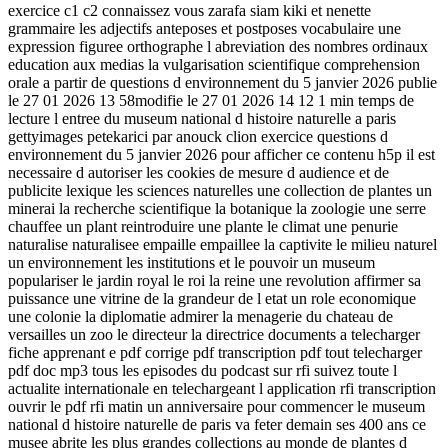
exercice c1 c2 connaissez vous zarafa siam kiki et nenette
grammaire les adjectifs anteposes et postposes vocabulaire une
expression figuree orthographe l abreviation des nombres ordinaux
education aux medias la vulgarisation scientifique comprehension
orale a partir de questions d environnement du 5 janvier 2026 publie
le 27 01 2026 13 58modifie le 27 01 2026 14 12 1 min temps de
lecture l entree du museum national d histoire naturelle a paris
gettyimages petekarici par anouck clion exercice questions d
environnement du 5 janvier 2026 pour afficher ce contenu h5p il est
necessaire d autoriser les cookies de mesure d audience et de
publicite lexique les sciences naturelles une collection de plantes un
minerai la recherche scientifique la botanique la zoologie une serre
chauffee un plant reintroduire une plante le climat une penurie
naturalise naturalisee empaille empaillee la captivite le milieu naturel
un environnement les institutions et le pouvoir un museum
populariser le jardin royal le roi la reine une revolution affirmer sa
puissance une vitrine de la grandeur de l etat un role economique
une colonie la diplomatie admirer la menagerie du chateau de
versailles un zoo le directeur la directrice documents a telecharger
fiche apprenant e pdf corrige pdf transcription pdf tout telecharger
pdf doc mp3 tous les episodes du podcast sur rfi suivez toute l
actualite internationale en telechargeant l application rfi transcription
ouvrir le pdf rfi matin un anniversaire pour commencer le museum
national d histoire naturelle de paris va feter demain ses 400 ans ce
musee abrite les plus grandes collections au monde de plantes d