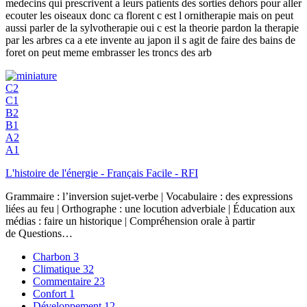
medecins qui prescrivent a leurs patients des sorties dehors pour aller
ecouter les oiseaux donc ca florent c est l ornitherapie mais on peut
aussi parler de la sylvotherapie oui c est la theorie pardon la therapie
par les arbres ca a ete invente au japon il s agit de faire des bains de
foret on peut meme embrasser les troncs des arb
C2
C1
B2
B1
A2
A1
L'histoire de l'énergie - Français Facile - RFI
Grammaire : l’inversion sujet-verbe | Vocabulaire : des expressions
liées au feu | Orthographe : une locution adverbiale | Éducation aux
médias : faire un historique | Compréhension orale à partir
de Questions…
Charbon
3
Climatique
32
Commentaire
23
Confort
1
Développement
12