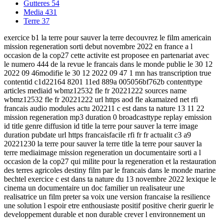
Gutteres
54
Media
431
Terre
37
exercice b1 la terre pour sauver la terre decouvrez le film americain
mission regeneration sorti debut novembre 2022 en france a l
occasion de la cop27 cette activite est proposee en partenariat avec
le numero 444 de la revue le francais dans le monde publie le 30 12
2022 09 46modifie le 30 12 2022 09 47 1 mn has transcription true
contentid c1d22164 8201 11ed 889a 005056bf762b contenttype
articles mediaid wbmz12532 fle fr 20221222 sources name
wbmz12532 fle fr 20221222 url https aod fle akamaized net rfi
francais audio modules actu 202211 c est dans ta nature 13 11 22
mission regeneration mp3 duration 0 broadcasttype replay emission
id title genre diffusion id title la terre pour sauver la terre image
duration pubdate url https francaisfacile rfi fr fr actualit c3 a9
20221230 la terre pour sauver la terre title la terre pour sauver la
terre mediaimage mission regeneration un documentaire sorti a l
occasion de la cop27 qui milite pour la regeneration et la restauration
des terres agricoles destiny film par le francais dans le monde marine
bechtel exercice c est dans ta nature du 13 novembre 2022 lexique le
cinema un documentaire un doc familier un realisateur une
realisatrice un film preter sa voix une version francaise la resilience
une solution l espoir etre enthousiaste positif positive cherir guerir le
developpement durable et non durable crever l environnement un