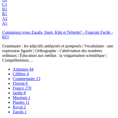
C1
B2
B1
A2
A1
Connaissez-vous Zarafa, Siam, Kiki et Nénette? - Français Facile -
RFI
Grammaire : les adjectifs antéposés et postposés | Vocabulaire : une
expression figurée | Orthographe : l’abréviation des nombres
ordinaux | Éducation aux médias : la vulgarisation scientifique |
Compréhension…
Animaux
44
Célèbre
4
Commentaire
23
Florent
6
France
270
Jardin
8
Muséum
1
Plantes
11
Royal
2
Zarafa
1