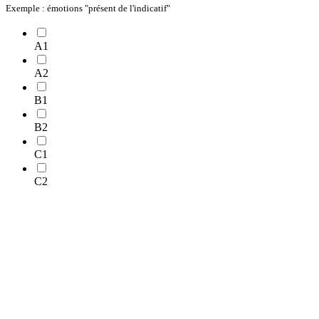
Exemple : émotions "présent de l'indicatif"
A1
A2
B1
B2
C1
C2