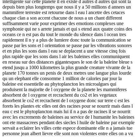
intelligente sur cette planete il en existe d autres d autres qui sont la
depuis bien plus longtemps que nous il y a 50 millions d annees un
mammifere terrestre est retourne dans l eau l ancetre des cetaces
chaque clan a son accent chacune de nous a un chant different
suffisamment varie pour exprimer des emotions complexes une
symphonie qui ne s arrete jamais et qui s etend aux quatre coins des
oceans ce n est pas du tout le monde du silence dans l ocean tres
rapidement il n y a plus de lumiere donc toute la communication se
passe par les sons et l orientation se passe par les vibrations sonores
et en plus les sons dans l eau se deplacent a une vitesse cinq fois
plus rapide que les sons dans l air les baleines elles communiquent
en reseau sur des distances gigantesques le son de la baleine bleue s
etend jusqu a 1000 kilometres la plus grande creature vivante de la
planete 170 tonnes un penis de deux metres une langue plus lourde
qu un elephant elle consomme 1 million de calories par jour la
baleine est essentielle au phytoplancton les microalgues qui
produisent la majorite de l oxygene de la planete les mammiferes
absorbent de l oxygene et recrachent du co2 et les vegetaux
absorbent le co2 et recrachent de l oxygene donc sur terre c est les
forets les plantes etc elles ont des racines pour se nourrir mais dans l
eau c est le phytoplancton mais lui il n a pas de racines il se nourrit
avec les excrements de baleines au service de l humanite les baleines
ont ete massacrees pendant des siecles l huile de baleine par exemple
servait a eclairer les villes cette espece dominante elle n a jamais tue
personne jean albert lievre elle sont non violentes entre elles on a vu