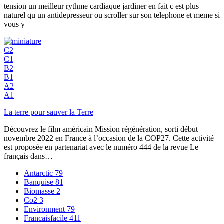
tension un meilleur rythme cardiaque jardiner en fait c est plus
naturel qu un antidepresseur ou scroller sur son telephone et meme si
vous y
C2
C1
B2
B1
A2
A1
La terre pour sauver la Terre
Découvrez le film américain Mission régénération, sorti début
novembre 2022 en France à l’occasion de la COP27. Cette activité
est proposée en partenariat avec le numéro 444 de la revue Le
français dans…
Antarctic
79
Banquise
81
Biomasse
2
Co2
3
Environment
79
Francaisfacile
411