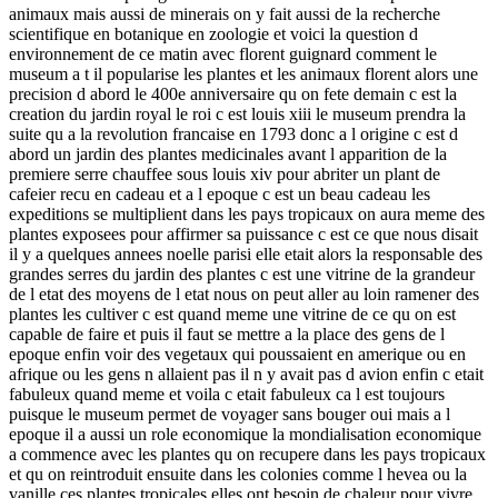
animaux mais aussi de minerais on y fait aussi de la recherche
scientifique en botanique en zoologie et voici la question d
environnement de ce matin avec florent guignard comment le
museum a t il popularise les plantes et les animaux florent alors une
precision d abord le 400e anniversaire qu on fete demain c est la
creation du jardin royal le roi c est louis xiii le museum prendra la
suite qu a la revolution francaise en 1793 donc a l origine c est d
abord un jardin des plantes medicinales avant l apparition de la
premiere serre chauffee sous louis xiv pour abriter un plant de
cafeier recu en cadeau et a l epoque c est un beau cadeau les
expeditions se multiplient dans les pays tropicaux on aura meme des
plantes exposees pour affirmer sa puissance c est ce que nous disait
il y a quelques annees noelle parisi elle etait alors la responsable des
grandes serres du jardin des plantes c est une vitrine de la grandeur
de l etat des moyens de l etat nous on peut aller au loin ramener des
plantes les cultiver c est quand meme une vitrine de ce qu on est
capable de faire et puis il faut se mettre a la place des gens de l
epoque enfin voir des vegetaux qui poussaient en amerique ou en
afrique ou les gens n allaient pas il n y avait pas d avion enfin c etait
fabuleux quand meme et voila c etait fabuleux ca l est toujours
puisque le museum permet de voyager sans bouger oui mais a l
epoque il a aussi un role economique la mondialisation economique
a commence avec les plantes qu on recupere dans les pays tropicaux
et qu on reintroduit ensuite dans les colonies comme l hevea ou la
vanille ces plantes tropicales elles ont besoin de chaleur pour vivre