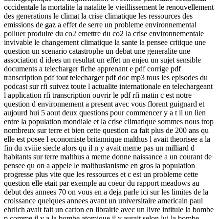
occidentale la mortalite la natalite le vieillissement le renouvellement
des generations le climat la crise climatique les ressources des
emissions de gaz a effet de serre un probleme environnemental
polluer produire du co2 emettre du co2 la crise environnementale
invivable le changement climatique la sante la pensee critique une
question un scenario catastrophe un debat une generalite une
association d idees un resultat un effet un enjeu un sujet sensible
documents a telecharger fiche apprenant e pdf corrige pdf
transcription pdf tout telecharger pdf doc mp3 tous les episodes du
podcast sur rfi suivez toute l actualite internationale en telechargeant
l application rfi transcription ouvrir le pdf rfi matin c est notre
question d environnement a present avec vous florent guignard et
aujourd hui 5 aout deux questions pour commencer y a t il un lien
entre la population mondiale et la crise climatique sommes nous trop
nombreux sur terre et bien cette question ca fait plus de 200 ans qu
elle est posee l economiste britannique malthus l avait theorisee a la
fin du xviiie siecle alors qu il n y avait meme pas un milliard d
habitants sur terre malthus a meme donne naissance a un courant de
pensee qu on a appele le malthusianisme en gros la population
progresse plus vite que les ressources et c est un probleme cette
question elle etait par exemple au coeur du rapport meadows au
debut des annees 70 on vous en a deja parle ici sur les limites de la
croissance quelques annees avant un universitaire americain paul
ehrlich avait fait un carton en librairie avec un livre intitule la bombe
p comme il y a la bombe atomique il y aurait selon lui la bombe