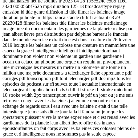
fle akamaized net fle sounds fr 2023 04 28 195e524c e5b5 11ed
a32d 005056bf762b mp3 duration 125 18 broadcasttype replay
emission id title genre diffusion id title filmer les baleines image
duration pubdate url https francaisfacile rfi fr fr actualit c3 a9
20230428 filmer les baleines title filmer les baleines mediaimage
image tiree du documentaire les gardiennes de la planete realise par
jean albert lievre pan distribution par delphine barreau le francais
dans le monde exercice extrait du c est dans ta nature du 26 fevrier
2019 lexique les baleines un colosse une creature un mammifere une
espece la grace l intelligence intelligent intelligente dominant
dominante non violent non violente un gardien une gardienne l
ocean un cetace un phoque une orque un requin un phytoplancton
une microalgue les mesures un metre un kilometre une tonne un
million une majorite documents a telecharger fiche apprenant e pdf
corriges pdf transcription pdf tout telecharger pdf doc mp3 tous les
episodes du podcast sur rfi suivez toute l actualite internationale en
telechargeant l application rfi cls 6 fill fff stroke fff stroke miterlimit
10 stroke width 2px transcription ouvrir le pdf un jour ou je me suis
retrouve a nager avec les baleines j ai eu une rencontre et un
echange de regards sous l eau avec une baleine c etait d une telle
intensite que je me suis dit ce jour la la il faudra un jour que les
spectateurs puissent vivre la meme experience et c est reussi avec les
gardiennes de la planete jean albert lievre offre des images
epoustouflantes on fait corps avec les baleines ces colosses pleins de
grace et d intelligence nous ne sommes pas la seule espece