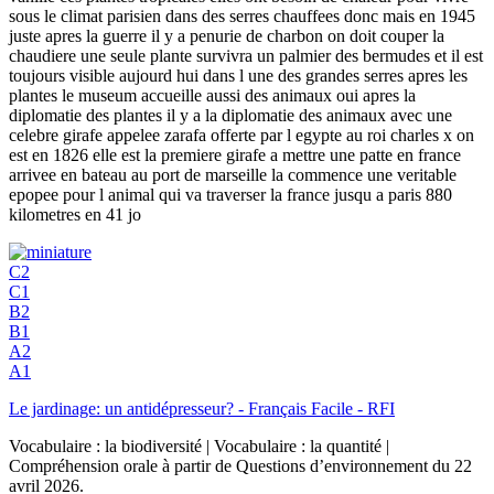
sous le climat parisien dans des serres chauffees donc mais en 1945
juste apres la guerre il y a penurie de charbon on doit couper la
chaudiere une seule plante survivra un palmier des bermudes et il est
toujours visible aujourd hui dans l une des grandes serres apres les
plantes le museum accueille aussi des animaux oui apres la
diplomatie des plantes il y a la diplomatie des animaux avec une
celebre girafe appelee zarafa offerte par l egypte au roi charles x on
est en 1826 elle est la premiere girafe a mettre une patte en france
arrivee en bateau au port de marseille la commence une veritable
epopee pour l animal qui va traverser la france jusqu a paris 880
kilometres en 41 jo
C2
C1
B2
B1
A2
A1
Le jardinage: un antidépresseur? - Français Facile - RFI
Vocabulaire : la biodiversité | Vocabulaire : la quantité |
Compréhension orale à partir de Questions d’environnement du 22
avril 2026.