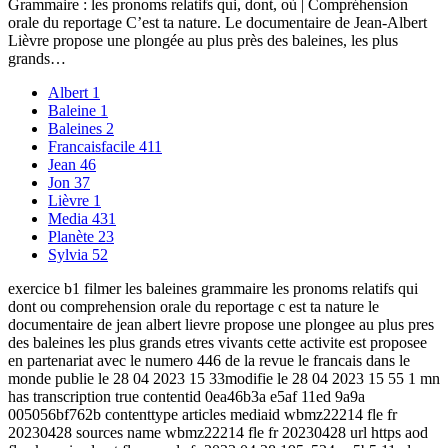
Grammaire : les pronoms relatifs qui, dont, où | Compréhension
orale du reportage C’est ta nature. Le documentaire de Jean-Albert
Lièvre propose une plongée au plus près des baleines, les plus
grands…
Albert
1
Baleine
1
Baleines
2
Francaisfacile
411
Jean
46
Jon
37
Lièvre
1
Media
431
Planète
23
Sylvia
52
exercice b1 filmer les baleines grammaire les pronoms relatifs qui
dont ou comprehension orale du reportage c est ta nature le
documentaire de jean albert lievre propose une plongee au plus pres
des baleines les plus grands etres vivants cette activite est proposee
en partenariat avec le numero 446 de la revue le francais dans le
monde publie le 28 04 2023 15 33modifie le 28 04 2023 15 55 1 mn
has transcription true contentid 0ea46b3a e5af 11ed 9a9a
005056bf762b contenttype articles mediaid wbmz22214 fle fr
20230428 sources name wbmz22214 fle fr 20230428 url https aod