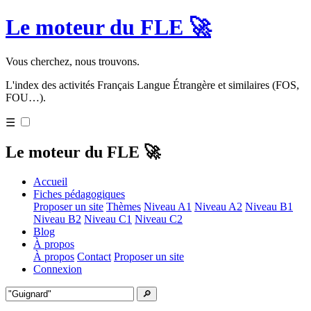
Le moteur du FLE 🚀
Vous cherchez, nous trouvons.
L'index des activités Français Langue Étrangère et similaires (FOS,
FOU…).
☰
Le moteur du FLE 🚀
Accueil
Fiches pédagogiques
Proposer un site
Thèmes
Niveau A1
Niveau A2
Niveau B1
Niveau B2
Niveau C1
Niveau C2
Blog
À propos
À propos
Contact
Proposer un site
Connexion
🔎