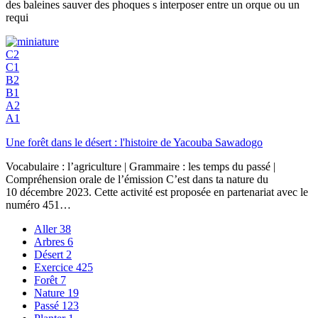
des baleines sauver des phoques s interposer entre un orque ou un
requi
C2
C1
B2
B1
A2
A1
Une forêt dans le désert : l'histoire de Yacouba Sawadogo
Vocabulaire : l’agriculture | Grammaire : les temps du passé |
Compréhension orale de l’émission C’est dans ta nature du
10 décembre 2023. Cette activité est proposée en partenariat avec le
numéro 451…
Aller
38
Arbres
6
Désert
2
Exercice
425
Forêt
7
Nature
19
Passé
123