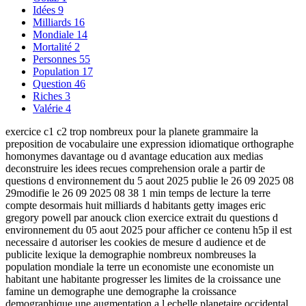
Idées
9
Milliards
16
Mondiale
14
Mortalité
2
Personnes
55
Population
17
Question
46
Riches
3
Valérie
4
exercice c1 c2 trop nombreux pour la planete grammaire la
preposition de vocabulaire une expression idiomatique orthographe
homonymes davantage ou d avantage education aux medias
deconstruire les idees recues comprehension orale a partir de
questions d environnement du 5 aout 2025 publie le 26 09 2025 08
29modifie le 26 09 2025 08 38 1 min temps de lecture la terre
compte desormais huit milliards d habitants getty images eric
gregory powell par anouck clion exercice extrait du questions d
environnement du 05 aout 2025 pour afficher ce contenu h5p il est
necessaire d autoriser les cookies de mesure d audience et de
publicite lexique la demographie nombreux nombreuses la
population mondiale la terre un economiste une economiste un
habitant une habitante progresser les limites de la croissance une
famine un demographe une demographe la croissance
demographique une augmentation a l echelle planetaire occidental