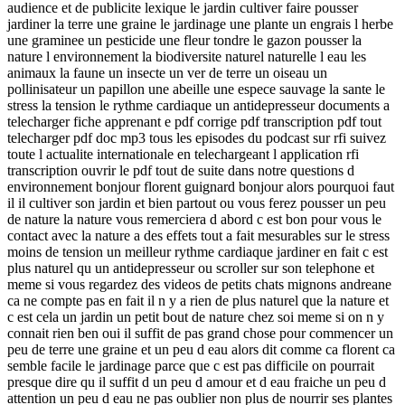
audience et de publicite lexique le jardin cultiver faire pousser
jardiner la terre une graine le jardinage une plante un engrais l herbe
une graminee un pesticide une fleur tondre le gazon pousser la
nature l environnement la biodiversite naturel naturelle l eau les
animaux la faune un insecte un ver de terre un oiseau un
pollinisateur un papillon une abeille une espece sauvage la sante le
stress la tension le rythme cardiaque un antidepresseur documents a
telecharger fiche apprenant e pdf corrige pdf transcription pdf tout
telecharger pdf doc mp3 tous les episodes du podcast sur rfi suivez
toute l actualite internationale en telechargeant l application rfi
transcription ouvrir le pdf tout de suite dans notre questions d
environnement bonjour florent guignard bonjour alors pourquoi faut
il il cultiver son jardin et bien partout ou vous ferez pousser un peu
de nature la nature vous remerciera d abord c est bon pour vous le
contact avec la nature a des effets tout a fait mesurables sur le stress
moins de tension un meilleur rythme cardiaque jardiner en fait c est
plus naturel qu un antidepresseur ou scroller sur son telephone et
meme si vous regardez des videos de petits chats mignons andreane
ca ne compte pas en fait il n y a rien de plus naturel que la nature et
c est cela un jardin un petit bout de nature chez soi meme si on n y
connait rien ben oui il suffit de pas grand chose pour commencer un
peu de terre une graine et un peu d eau alors dit comme ca florent ca
semble facile le jardinage parce que c est pas difficile on pourrait
presque dire qu il suffit d un peu d amour et d eau fraiche un peu d
attention un peu d eau ne pas oublier non plus de nourrir ses plantes