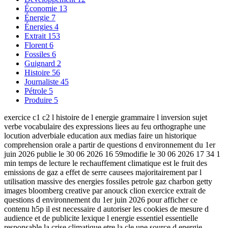
Économie
13
Énergie
7
Énergies
4
Extrait
153
Florent
6
Fossiles
6
Guignard
2
Histoire
56
Journaliste
45
Pétrole
5
Produire
5
exercice c1 c2 l histoire de l energie grammaire l inversion sujet
verbe vocabulaire des expressions liees au feu orthographe une
locution adverbiale education aux medias faire un historique
comprehension orale a partir de questions d environnement du 1er
juin 2026 publie le 30 06 2026 16 59modifie le 30 06 2026 17 34 1
min temps de lecture le rechauffement climatique est le fruit des
emissions de gaz a effet de serre causees majoritairement par l
utilisation massive des energies fossiles petrole gaz charbon getty
images bloomberg creative par anouck clion exercice extrait de
questions d environnement du 1er juin 2026 pour afficher ce
contenu h5p il est necessaire d autoriser les cookies de mesure d
audience et de publicite lexique l energie essentiel essentielle
responsable la crise climatique etre la cle une source d energie