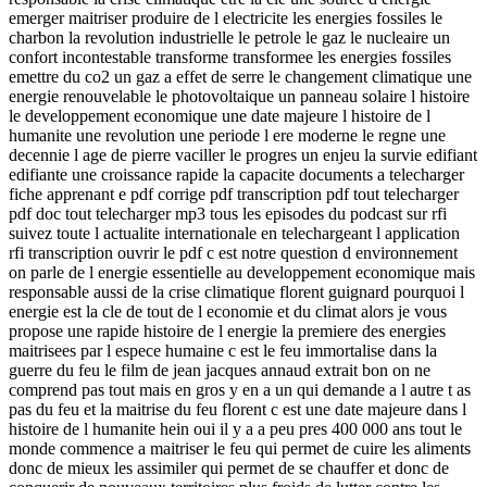
emerger maitriser produire de l electricite les energies fossiles le
charbon la revolution industrielle le petrole le gaz le nucleaire un
confort incontestable transforme transformee les energies fossiles
emettre du co2 un gaz a effet de serre le changement climatique une
energie renouvelable le photovoltaique un panneau solaire l histoire
le developpement economique une date majeure l histoire de l
humanite une revolution une periode l ere moderne le regne une
decennie l age de pierre vaciller le progres un enjeu la survie edifiant
edifiante une croissance rapide la capacite documents a telecharger
fiche apprenant e pdf corrige pdf transcription pdf tout telecharger
pdf doc tout telecharger mp3 tous les episodes du podcast sur rfi
suivez toute l actualite internationale en telechargeant l application
rfi transcription ouvrir le pdf c est notre question d environnement
on parle de l energie essentielle au developpement economique mais
responsable aussi de la crise climatique florent guignard pourquoi l
energie est la cle de tout de l economie et du climat alors je vous
propose une rapide histoire de l energie la premiere des energies
maitrisees par l espece humaine c est le feu immortalise dans la
guerre du feu le film de jean jacques annaud extrait bon on ne
comprend pas tout mais en gros y en a un qui demande a l autre t as
pas du feu et la maitrise du feu florent c est une date majeure dans l
histoire de l humanite hein oui il y a a peu pres 400 000 ans tout le
monde commence a maitriser le feu qui permet de cuire les aliments
donc de mieux les assimiler qui permet de se chauffer et donc de