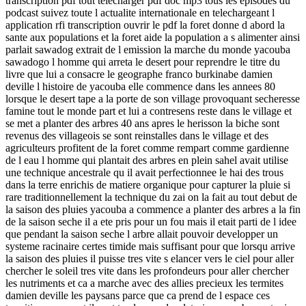
transcription pdf tout telecharger pdf doc mp3 tous les episodes du
podcast suivez toute l actualite internationale en telechargeant l
application rfi transcription ouvrir le pdf la foret donne d abord la
sante aux populations et la foret aide la population a s alimenter ainsi
parlait sawadog extrait de l emission la marche du monde yacouba
sawadogo l homme qui arreta le desert pour reprendre le titre du
livre que lui a consacre le geographe franco burkinabe damien
deville l histoire de yacouba elle commence dans les annees 80
lorsque le desert tape a la porte de son village provoquant secheresse
famine tout le monde part et lui a contresens reste dans le village et
se met a planter des arbres 40 ans apres le herisson la biche sont
revenus des villageois se sont reinstalles dans le village et des
agriculteurs profitent de la foret comme rempart comme gardienne
de l eau l homme qui plantait des arbres en plein sahel avait utilise
une technique ancestrale qu il avait perfectionnee le hai des trous
dans la terre enrichis de matiere organique pour capturer la pluie si
rare traditionnellement la technique du zai on la fait au tout debut de
la saison des pluies yacouba a commence a planter des arbres a la fin
de la saison seche il a ete pris pour un fou mais il etait parti de l idee
que pendant la saison seche l arbre allait pouvoir developper un
systeme racinaire certes timide mais suffisant pour que lorsqu arrive
la saison des pluies il puisse tres vite s elancer vers le ciel pour aller
chercher le soleil tres vite dans les profondeurs pour aller chercher
les nutriments et ca a marche avec des allies precieux les termites
damien deville les paysans parce que ca prend de l espace ces