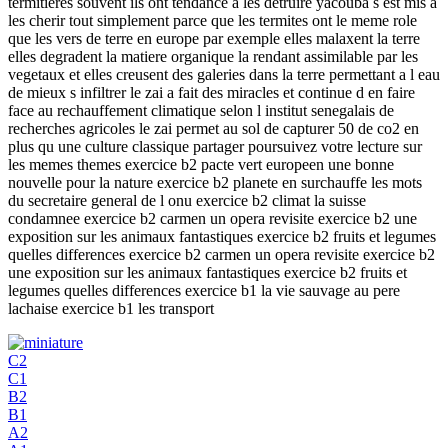
termitieres souvent ils ont tendance a les detruire yacouba s est mis a
les cherir tout simplement parce que les termites ont le meme role
que les vers de terre en europe par exemple elles malaxent la terre
elles degradent la matiere organique la rendant assimilable par les
vegetaux et elles creusent des galeries dans la terre permettant a l eau
de mieux s infiltrer le zai a fait des miracles et continue d en faire
face au rechauffement climatique selon l institut senegalais de
recherches agricoles le zai permet au sol de capturer 50 de co2 en
plus qu une culture classique partager poursuivez votre lecture sur
les memes themes exercice b2 pacte vert europeen une bonne
nouvelle pour la nature exercice b2 planete en surchauffe les mots
du secretaire general de l onu exercice b2 climat la suisse
condamnee exercice b2 carmen un opera revisite exercice b2 une
exposition sur les animaux fantastiques exercice b2 fruits et legumes
quelles differences exercice b2 carmen un opera revisite exercice b2
une exposition sur les animaux fantastiques exercice b2 fruits et
legumes quelles differences exercice b1 la vie sauvage au pere
lachaise exercice b1 les transport
C2
C1
B2
B1
A2