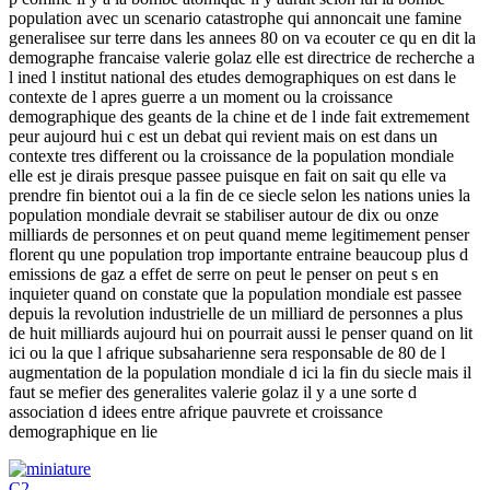
population avec un scenario catastrophe qui annoncait une famine
generalisee sur terre dans les annees 80 on va ecouter ce qu en dit la
demographe francaise valerie golaz elle est directrice de recherche a
l ined l institut national des etudes demographiques on est dans le
contexte de l apres guerre a un moment ou la croissance
demographique des geants de la chine et de l inde fait extremement
peur aujourd hui c est un debat qui revient mais on est dans un
contexte tres different ou la croissance de la population mondiale
elle est je dirais presque passee puisque en fait on sait qu elle va
prendre fin bientot oui a la fin de ce siecle selon les nations unies la
population mondiale devrait se stabiliser autour de dix ou onze
milliards de personnes et on peut quand meme legitimement penser
florent qu une population trop importante entraine beaucoup plus d
emissions de gaz a effet de serre on peut le penser on peut s en
inquieter quand on constate que la population mondiale est passee
depuis la revolution industrielle de un milliard de personnes a plus
de huit milliards aujourd hui on pourrait aussi le penser quand on lit
ici ou la que l afrique subsaharienne sera responsable de 80 de l
augmentation de la population mondiale d ici la fin du siecle mais il
faut se mefier des generalites valerie golaz il y a une sorte d
association d idees entre afrique pauvrete et croissance
demographique en lie
C2