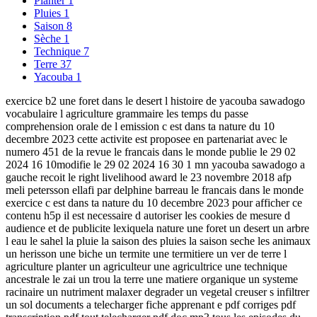
Planter
1
Pluies
1
Saison
8
Sèche
1
Technique
7
Terre
37
Yacouba
1
exercice b2 une foret dans le desert l histoire de yacouba sawadogo
vocabulaire l agriculture grammaire les temps du passe
comprehension orale de l emission c est dans ta nature du 10
decembre 2023 cette activite est proposee en partenariat avec le
numero 451 de la revue le francais dans le monde publie le 29 02
2024 16 10modifie le 29 02 2024 16 30 1 mn yacouba sawadogo a
gauche recoit le right livelihood award le 23 novembre 2018 afp
meli petersson ellafi par delphine barreau le francais dans le monde
exercice c est dans ta nature du 10 decembre 2023 pour afficher ce
contenu h5p il est necessaire d autoriser les cookies de mesure d
audience et de publicite lexiquela nature une foret un desert un arbre
l eau le sahel la pluie la saison des pluies la saison seche les animaux
un herisson une biche un termite une termitiere un ver de terre l
agriculture planter un agriculteur une agricultrice une technique
ancestrale le zai un trou la terre une matiere organique un systeme
racinaire un nutriment malaxer degrader un vegetal creuser s infiltrer
un sol documents a telecharger fiche apprenant e pdf corriges pdf