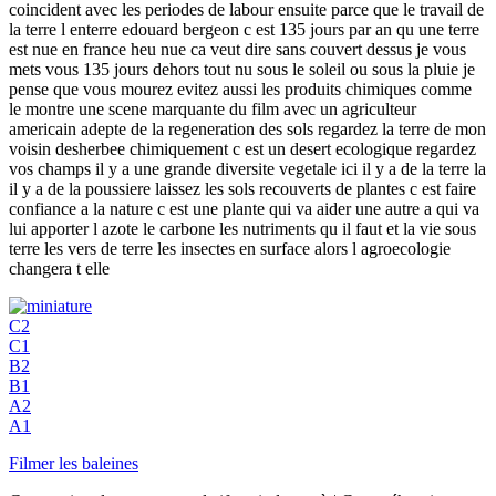
coincident avec les periodes de labour ensuite parce que le travail de
la terre l enterre edouard bergeon c est 135 jours par an qu une terre
est nue en france heu nue ca veut dire sans couvert dessus je vous
mets vous 135 jours dehors tout nu sous le soleil ou sous la pluie je
pense que vous mourez evitez aussi les produits chimiques comme
le montre une scene marquante du film avec un agriculteur
americain adepte de la regeneration des sols regardez la terre de mon
voisin desherbee chimiquement c est un desert ecologique regardez
vos champs il y a une grande diversite vegetale ici il y a de la terre la
il y a de la poussiere laissez les sols recouverts de plantes c est faire
confiance a la nature c est une plante qui va aider une autre a qui va
lui apporter l azote le carbone les nutriments qu il faut et la vie sous
terre les vers de terre les insectes en surface alors l agroecologie
changera t elle
C2
C1
B2
B1
A2
A1
Filmer les baleines