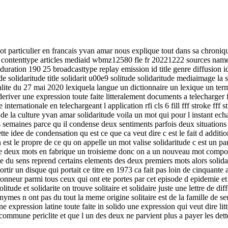
 mot particulier en francais yvan amar nous explique tout dans sa chroni
contenttype articles mediaid wbmz12580 fle fr 20221222 sources name 
on 190 25 broadcasttype replay emission id title genre diffusion id ti
tude solidaritude title solidarit u00e9 solitude solidaritude mediaimage l
ualite du 27 mai 2020 lexiquela langue un dictionnaire un lexique un t
river une expression toute faite litteralement documents a telecharger f
internationale en telechargeant l application rfi cls 6 fill fff stroke fff 
 de la culture yvan amar solidaritude voila un mot qui pour l instant echa
emaines parce qu il condense deux sentiments parfois deux situations as
ette idee de condensation qu est ce que ca veut dire c est le fait d add
est le propre de ce qu on appelle un mot valise solidaritude c est un pa
r de deux mots en fabrique un troisieme donc on a un nouveau mot compos
 du sens reprend certains elements des deux premiers mots alors solid
rtir un disque qui portait ce titre en 1973 ca fait pas loin de cinquante a
onneur parmi tous ceux qui ont ete portes par cet episode d epidemie et s
litude et solidarite on trouve solitaire et solidaire juste une lettre de
es n ont pas du tout la meme origine solitaire est de la famille de seul 
e expression latine toute faite in solido une expression qui veut dire li
commune periclite et que l un des deux ne parvient plus a payer les dett