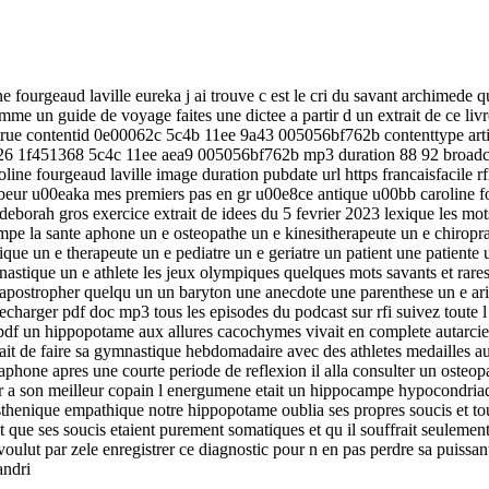
 fourgeaud laville eureka j ai trouve c est le cri du savant archimede q
omme un guide de voyage faites une dictee a partir d un extrait de ce liv
n true contentid 0e00062c 5c4b 11ee 9a43 005056bf762b contenttype 
 26 1f451368 5c4c 11ee aea9 005056bf762b mp3 duration 88 92 broadcastt
e fourgeaud laville image duration pubdate url https francaisfacile rfi
00abeur u00eaka mes premiers pas en gr u00e8ce antique u00bb caroline 
ar deborah gros exercice extrait de idees du 5 fevrier 2023 lexique les 
 la sante aphone un e osteopathe un e kinesitherapeute un e chiropra
 un e therapeute un e pediatre un e geriatre un patient une patiente 
nastique un e athlete les jeux olympiques quelques mots savants et ra
postropher quelqu un un baryton une anecdote une parenthese un e arist
echarger pdf doc mp3 tous les episodes du podcast sur rfi suivez toute l act
le pdf un hippopotame aux allures cacochymes vivait en complete autarci
t de faire sa gymnastique hebdomadaire avec des athletes medailles aux
aphone apres une courte periode de reflexion il alla consulter un osteo
fier a son meilleur copain l energumene etait un hippocampe hypocondr
sthenique empathique notre hippopotame oublia ses propres soucis et t
rit que ses soucis etaient purement somatiques et qu il souffrait seuleme
 voulut par zele enregistrer ce diagnostic pour n en pas perdre sa puissan
andri