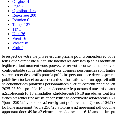
Origines
4
Page
253
Questions
103
Reportage
200
Réunion
6
Temps
127
Ter
1
Unis
36
Vient
16
Violoniste
1
York
5
le respect de votre vie privee est une priorite pour tv5mondeavec votre
telles que votre visite sur ce site internet les adresses ip et les iden
legitime a tout moment vous pouvez retirer votre consentement ou vous 
confidentialite sur ce site internet vos donnees personnelles sont trait
sources creer des profils pour la publicite personnalisee developper e
publicites stocker et ou acceder a des informations sur un appareil utili
selectionner des publicites personnalisees aller au contenu principal 
2025 23 59disponible 10 jours decouvrez le parcours d une artiste aux
a2adolescents16 18 ansadultes a2adolescents16 18 ansadultes tout telec
fiches presenter une artiste et conseiller sa decouverte adolescents 16
7jours 250425 violoniste a2 enseignant pdf document 7jours 250425 v
ko fiche apprenant 7jours 250425 violoniste a2 apprenant pdf docume
apprenant docx 49 ko a2 elementaire adolescents 16 18 ans adultes prese