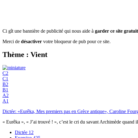
Ci gît une bannière de publicité qui nous aide à
garder ce site gratuit
Merci de
désactiver
votre bloqueur de pub pour ce site.
Thème : Vient
C2
C1
B2
B1
A2
A1
Dictée: «Eurêka, Mes premiers pas en Grèce antique», Caroline Four
« Eurêka », « J’ai trouvé ! », c’est le cri du savant Archimède quand i
Dictée
12
Exercice
425