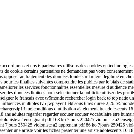
 accord nous et nos 6 partenaires utilisons des cookies ou technologies s
tifiants de cookie certains partenaires ne demandent pas votre consentemen
opposer au traitement des donnees fonde sur l interet legitime en cliqua
ees pour les finalites suivantes comprendre les publics par le biais de s
t ameliorer les services fonctionnalites essentielles mesure d audience
ser des donnees limitees pour selectionner la publicite utiliser des profi
enseigner le francais avec tv5monde rechercher login back to top natie u
 influences multiples tv5 jwplayer field sous titres duree 2 26 tv5mon
hargerzip13 mo conditions d utilisation a2 elementaire adolescents 16 18
 18 ans adultes regarder regarder ecouter ecouter vocabulaire etre humain
ioloniste a2 enseignant pdf 168 ko 7jours 250425 violoniste a2 ensei
nt 7jours 250425 violoniste a2 apprenant pdf 86 ko 7jours 250425 vio
nter une artiste voir les fiches presenter une artiste adolescents 16 18 