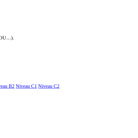
 FOU…).
veau B2
Niveau C1
Niveau C2