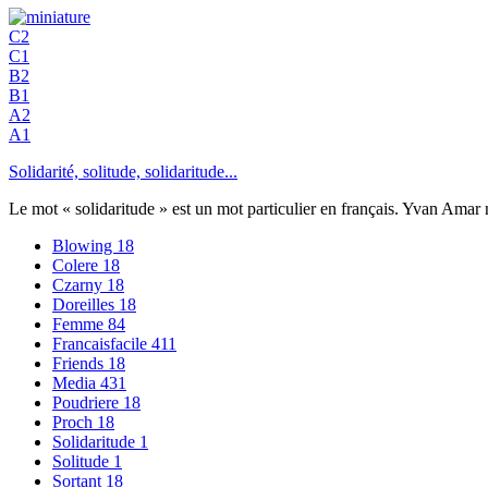
C2
C1
B2
B1
A2
A1
Solidarité, solitude, solidaritude...
Le mot « solidaritude » est un mot particulier en français. Yvan Amar 
Blowing
18
Colere
18
Czarny
18
Doreilles
18
Femme
84
Francaisfacile
411
Friends
18
Media
431
Poudriere
18
Proch
18
Solidaritude
1
Solitude
1
Sortant
18