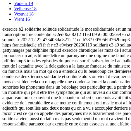
Vapeur
19
Veilleuse
18
Vesuvit
18
Vient
16
exercice b2 solidarite solitude solidaritude le mot solidaritude est un
transcription true contentid ac2ed062 8212 11ed b956 005056a97652 
sounds fr 2022 12 22 473403da 8212 11ed b787 005056bf762b mp3 durati
https francaisfacile rfi fr fr r c3 a9viser 20230119 solidarit c3 a9 soli
gettyimages par delphine ripaud exercice chronique les mots de l act
prononcer un adjectif une lettre un paronyme une origine une famille de
pdf doc mp3 tous les episodes du podcast sur rfi suivez toute l actualite 
mot de l actualite avec la delegation a la langue francaise du ministere
du francais mais un mot qu on a entendu ou lu beaucoup ces dernieres s
condense deux termes solidarite et solitude alors on vient d evoquer c
mots c est bien cela qu on appelle une condensation et la condensation 
sonorites les phonemes dans un bricolage tres particulier qui a parti
un monstre qui peut etre tres sympathique qui au niveau du son comme
auparavant on se souvient que le chanteur robert charlebois avait fait so
evidence de l entraide liee a ce meme confinement ont mis le mot a l h
adjectifs qui sont lies aux deux noms qu on a vu s accoupler derriere so
facon c est ce qu on appelle des paronymes mais bizarrement ces paronym
solide ca vient aussi du latin mais pas seulement d un mot ca vient d un
responsabilite partagee par exemple entre deux associes si une affaire 