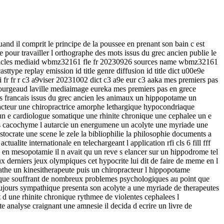
uand il comprit le principe de la poussee en prenant son bain c est
re pour travailler l orthographe des mots issus du grec ancien publie le
articles mediaid wbmz32161 fle fr 20230926 sources name wbmz32161
ype replay emission id title genre diffusion id title dict u00e9e
 fr fr r c3 a9viser 20231002 dict c3 a9e eur c3 aaka mes premiers pas
fourgeaud laville mediaimage eureka mes premiers pas en grece
mots francais issus du grec ancien les animaux un hippopotame un
cteur une chiropractrice amorphe lethargique hypocondriaque
un e cardiologue somatique une rhinite chronique une cephalee un e
res cacochyme l autarcie un energumene un acolyte une myriade une
ocrate une scene le zele la bibliophilie la philosophie documents a
ualite internationale en telechargeant l application rfi cls 6 fill fff
e en mesopotamie il n avait qu un reve s elancer sur un hippodrome tel
 derniers jeux olympiques cet hypocrite lui dit de faire de meme en l
pathe un kinesitherapeute puis un chiropracteur l hippopotame
iaque souffrant de nombreux problemes psychologiques au point que
oujours sympathique presenta son acolyte a une myriade de therapeutes
nt d une rhinite chronique rythmee de violentes cephalees l
te analyse craignant une amnesie il decida d ecrire un livre de