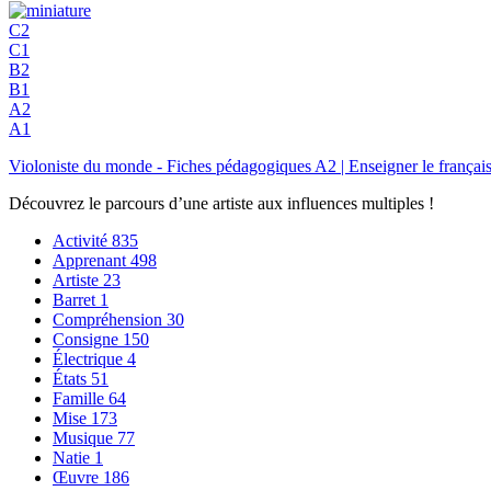
C2
C1
B2
B1
A2
A1
Violoniste du monde - Fiches pédagogiques A2 | Enseigner le fra
Découvrez le parcours d’une artiste aux influences multiples !
Activité
835
Apprenant
498
Artiste
23
Barret
1
Compréhension
30
Consigne
150
Électrique
4
États
51
Famille
64
Mise
173
Musique
77
Natie
1
Œuvre
186