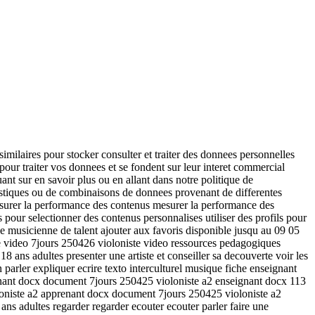
imilaires pour stocker consulter et traiter des donnees personnelles
t pour traiter vos donnees et se fondent sur leur interet commercial
nt sur en savoir plus ou en allant dans notre politique de
tatistiques ou de combinaisons de donnees provenant de differentes
 mesurer la performance des contenus mesurer la performance des
ls pour selectionner des contenus personnalises utiliser des profils pour
ne musicienne de talent ajouter aux favoris disponible jusqu au 09 05
de video 7jours 250426 violoniste video ressources pedagogiques
 ans adultes presenter une artiste et conseiller sa decouverte voir les
 parler expliquer ecrire texto interculturel musique fiche enseignant
gnant docx document 7jours 250425 violoniste a2 enseignant docx 113
loniste a2 apprenant docx document 7jours 250425 violoniste a2
ans adultes regarder regarder ecouter ecouter parler faire une