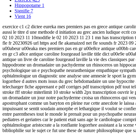
Hippopotame
1
Signifie
7
Vient
16
exercice c1 c2 dictee eureka mes premiers pas en grece antique caroline
aussi le titre d une methode d initiation au grec ancien ludique ecrit c
02 10 2023 11 10modifie le 02 10 2023 11 23 1 mn has transcriptio
fle fr 20230926 url https aod fle akamaized net fle sounds fr 2023 09
u00abeur u00eaka mes premiers pas en gr u00e8ce antique u00bb carolin
en gr c3 a8ce antique caroline fourgeaud laville title dict u00e9e u
antique un livre de caroline fourgeaud laville la vie des classiques p
hippodrome un dromadaire un pachyderme un rhinoceros un hippocampe
psychologique un e psychopathe neurasthenique empathique sympathique
ophtalmologue un diagnostic une analyse une amnesie le sport la gym
logorrhee d autres mots issus du grec hebdomadaire un une hypocrite a
telecharger fiche apprenant e pdf corriges pdf transcription pdf tout tel
stroke fff stroke miterlimit 10 stroke width 2px transcription ouvrir 
un dromadaire un jour notre pachyderme croisa un rhinoceros qui venai
apostrophant comme un baryton en pleine rue cette anecdote le laissa 
impuissant se sentit soudain amorphe et lethargique il voulut se con
entre parentheses tout le monde le prenait pour un psychopathe neura
pediatres et geriatres car le patient etait sans age le cardiologue comp
ophtalmologue aristocrate a la ronflante logorrhee assistant a la scene
bibliophilie sur le sujet ce fut une these de nature philosophique que s