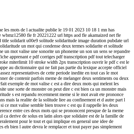
que les mots de l actualite publie le 19 01 2023 10 18 1 mn has
wbmz12580 fle fr 20221222 url https aod fle akamaized net fle
tle solidarit u00e9 solitude solidaritude image duration pubdate url
a solidaritude un mot qui condense deux termes solidarite et solitude
erme un mot valise une sonorite un phoneme un son un sens se repandre
iche apprenant e pdf corriges pdf transcription pdf tout telecharger
stroke miterlimit 10 stroke width 2px transcription ouvrir le pdf c est le
ppe au dictionnaire qui ne fait pas partie du lexique accepte officiel
sez representatives de cette periode inedite en tout cas le mot
itionner de contenir parfois meme de melanger deux sentiments ou deux
rfait exemple de mot valise c est a dire deux mots qui melent les
ite une sorte de monstre on peut dire c est bien ca un monstre mais
aritude s est repandu recemment meme si le mot avait ete prononce
ns mais la realite de la solitude liee au confinement et d autre part l
i ce mot valise semble bien trouve c est qu il rappelle les deux
 difference entre ces deux mots qui se prononcent presque de la meme
ca derive de solus en latin alors que solidaire est de la famille de
tteralement pour le tout et qui implique en general une idee de
es eh bien l autre devra le remplacer et tout payer pas simplement