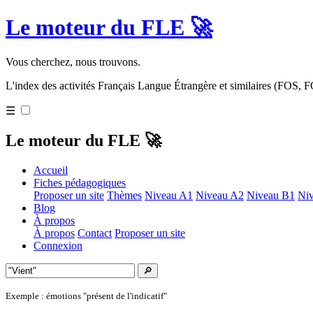
Le moteur du FLE 🚀
Vous cherchez, nous trouvons.
L'index des activités Français Langue Étrangère et similaires (FOS,
☰
Le moteur du FLE 🚀
Accueil
Fiches pédagogiques
Proposer un site
Thèmes
Niveau A1
Niveau A2
Niveau B1
Ni
Blog
À propos
À propos
Contact
Proposer un site
Connexion
🔎
Exemple : émotions "présent de l'indicatif"