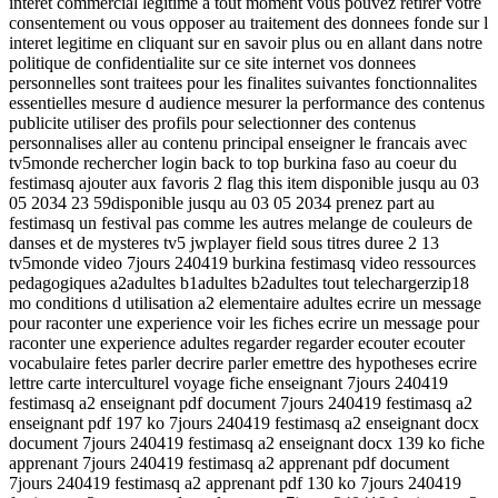
interet commercial legitime a tout moment vous pouvez retirer votre
consentement ou vous opposer au traitement des donnees fonde sur l
interet legitime en cliquant sur en savoir plus ou en allant dans notre
politique de confidentialite sur ce site internet vos donnees
personnelles sont traitees pour les finalites suivantes fonctionnalites
essentielles mesure d audience mesurer la performance des contenus
publicite utiliser des profils pour selectionner des contenus
personnalises aller au contenu principal enseigner le francais avec
tv5monde rechercher login back to top burkina faso au coeur du
festimasq ajouter aux favoris 2 flag this item disponible jusqu au 03
05 2034 23 59disponible jusqu au 03 05 2034 prenez part au
festimasq un festival pas comme les autres melange de couleurs de
danses et de mysteres tv5 jwplayer field sous titres duree 2 13
tv5monde video 7jours 240419 burkina festimasq video ressources
pedagogiques a2adultes b1adultes b2adultes tout telechargerzip18
mo conditions d utilisation a2 elementaire adultes ecrire un message
pour raconter une experience voir les fiches ecrire un message pour
raconter une experience adultes regarder regarder ecouter ecouter
vocabulaire fetes parler decrire parler emettre des hypotheses ecrire
lettre carte interculturel voyage fiche enseignant 7jours 240419
festimasq a2 enseignant pdf document 7jours 240419 festimasq a2
enseignant pdf 197 ko 7jours 240419 festimasq a2 enseignant docx
document 7jours 240419 festimasq a2 enseignant docx 139 ko fiche
apprenant 7jours 240419 festimasq a2 apprenant pdf document
7jours 240419 festimasq a2 apprenant pdf 130 ko 7jours 240419