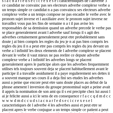
s i a c n a r f e d s e c i c r e x e s e l caracteristiques de l adverbe 3
ce candidat ne convainc pas ses electeurs adverbe complexe verbe a
un temps simple ce candidat n a pas convaincu ses electeurs adverbe
complexe verbe a un temps compose ne pas encadre le verbe avec le
pronom sujet inverse et l auxiliaire avec le pronom sujet inverse ne
travaillez vous pas les fins de semaine n a t il pas avise les
responsables de sa demission quand un adverbe precede le verbe pas
se place generalement avant l adverbe sauf lorsqu il s agit des
adverbes certainement generalement peut etre probablement sans
doute j ai bien compris les regles du jeu je n ai pas bien compris les
regles du jeu il n a peut etre pas compris les regles du jeu devant un
verbe a l infinitif les deux elements de l adverbe complexe se placent
devant le verbe il vaut mieux ne pas reelire ce depute adverbe
complexe verbe a l infinitif les adverbes longs se placent
generalement apres le participe alors que les adverbes frequemment
utilises tels toujours souvent deja se placent habituellement avant le
participe il a travaille assidument il a paye regulierement ses dettes ii
a souvent manque ses cours il a deja fini ses etudes les adverbes
aussi a peine que encore peut etre sans doute places au debut de la
phrase amenent l inversion du groupe pronominal sujet a peine avait
il appris la nomination de son ami qu il s est precipite chez lui aussi l
ai je felicite aussi a ici le sens de en consequence r f a c c q d m d c c
w w w d m d c c u d s i a c n a r f e d s e c i c r e x e s e l
caracteristiques de l adverbe 4 les adverbes aussi et peut etre se
placent apres le verbe conjugue a un temps simple ce patient a peut