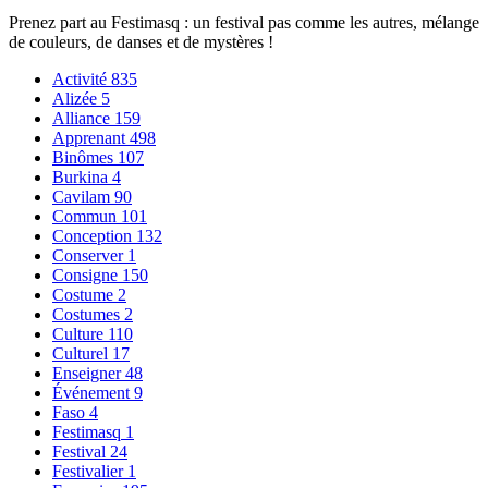
Prenez part au Festimasq : un festival pas comme les autres, mélange
de couleurs, de danses et de mystères !
Activité
835
Alizée
5
Alliance
159
Apprenant
498
Binômes
107
Burkina
4
Cavilam
90
Commun
101
Conception
132
Conserver
1
Consigne
150
Costume
2
Costumes
2
Culture
110
Culturel
17
Enseigner
48
Événement
9
Faso
4
Festimasq
1
Festival
24
Festivalier
1