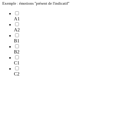
Exemple : émotions "présent de l'indicatif"
A1
A2
B1
B2
C1
C2