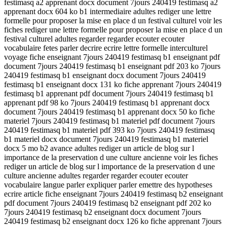
festimasq a2 apprenant docx document 7jours 240419 festimasq a2
apprenant docx 604 ko b1 intermediaire adultes rediger une lettre
formelle pour proposer la mise en place d un festival culturel voir les
fiches rediger une lettre formelle pour proposer la mise en place d un
festival culturel adultes regarder regarder ecouter ecouter
vocabulaire fetes parler decrire ecrire lettre formelle interculturel
voyage fiche enseignant 7jours 240419 festimasq b1 enseignant pdf
document 7jours 240419 festimasq b1 enseignant pdf 203 ko 7jours
240419 festimasq b1 enseignant docx document 7jours 240419
festimasq b1 enseignant docx 131 ko fiche apprenant 7jours 240419
festimasq b1 apprenant pdf document 7jours 240419 festimasq b1
apprenant pdf 98 ko 7jours 240419 festimasq b1 apprenant docx
document 7jours 240419 festimasq b1 apprenant docx 50 ko fiche
materiel 7jours 240419 festimasq b1 materiel pdf document 7jours
240419 festimasq b1 materiel pdf 393 ko 7jours 240419 festimasq
b1 materiel docx document 7jours 240419 festimasq b1 materiel
docx 5 mo b2 avance adultes rediger un article de blog sur l
importance de la preservation d une culture ancienne voir les fiches
rediger un article de blog sur l importance de la preservation d une
culture ancienne adultes regarder regarder ecouter ecouter
vocabulaire langue parler expliquer parler emettre des hypotheses
ecrire article fiche enseignant 7jours 240419 festimasq b2 enseignant
pdf document 7jours 240419 festimasq b2 enseignant pdf 202 ko
7jours 240419 festimasq b2 enseignant docx document 7jours
240419 festimasq b2 enseignant docx 126 ko fiche apprenant 7jours