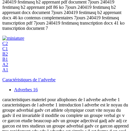
240419 festimasq b2 apprenant pdf document 7jours 240419
festimasq b2 apprenant pdf 86 ko 7jours 240419 festimasq b2
apprenant docx document 7jours 240419 festimasq b2 apprenant
docx 46 ko contenus complementaires 7jours 240419 festimasq
transcription pdf 7jours 240419 festimasq transcription docx 41 ko
transcription document 7
C2
C1
B2
B1
A2
A1
Caractéristiques de l’adverbe
Adverbes
16
caracteristiques materiel pour allophones de l adverbe adverbe 1
caracteristiques de l adverbe 1 introduction l adverbe est le noyau du
groupe adverbial gadv cet athlete olympique court vite noyau du
gadv il est invariable il modifie ou complete un groupe verbal gv v
ce garcon etudie beaucoup adv un groupe adjectival gadj adv adj ce
garcon est tres studieux un groupe adverbial gadv ce garcon apprend