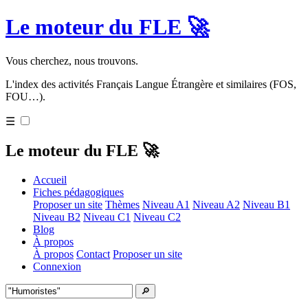
Le moteur du FLE 🚀
Vous cherchez, nous trouvons.
L'index des activités Français Langue Étrangère et similaires (FOS,
FOU…).
☰
Le moteur du FLE 🚀
Accueil
Fiches pédagogiques
Proposer un site
Thèmes
Niveau A1
Niveau A2
Niveau B1
Niveau B2
Niveau C1
Niveau C2
Blog
À propos
À propos
Contact
Proposer un site
Connexion
🔎