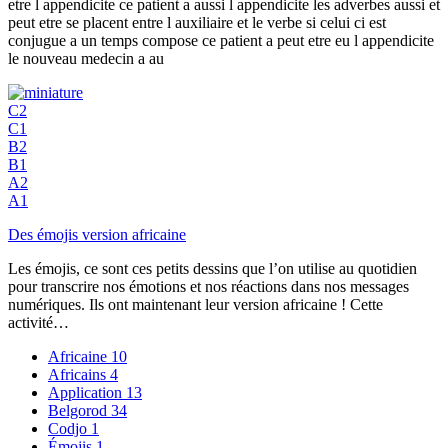
etre l appendicite ce patient a aussi l appendicite les adverbes aussi et
peut etre se placent entre l auxiliaire et le verbe si celui ci est
conjugue a un temps compose ce patient a peut etre eu l appendicite
le nouveau medecin a au
C2
C1
B2
B1
A2
A1
Des émojis version africaine
Les émojis, ce sont ces petits dessins que l’on utilise au quotidien
pour transcrire nos émotions et nos réactions dans nos messages
numériques. Ils ont maintenant leur version africaine ! Cette
activité…
Africaine
10
Africains
4
Application
13
Belgorod
34
Codjo
1
Émojis
1