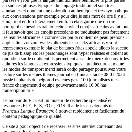
phrases en fon gbe la langue traditionnelle beninoise la plus parlee
au sud ces phrases typiques du langage traditionnel sont tres
amusantes et donnent une coloration authentique et tres sympathique
aux conversations par exemple pour dire je suis mort de rire il y a l
emoji mot en fon litteralement en fon cela signifie que du rire
pourquoi ce besoin sarah ou cette envie d emojis africains avant tout
il faut savoir que les emojis precedents ne traduisaient pas forcement
les realites africaines a commencer par la couleur de peau prenons l
application zouzoukwa les aliments les snacks africains y sont
representes exemple le plat de bananes frites appele alloco la sucette
de jus de bissap etc les personnages sont hyper realistes et collent au
quotidien sur le continent ils permettent aussi de mieux decouvrir les
cultures les langues et expressions typiques l architecture et meme
les modes de transport merci sarah codjo partager poursuivez votre
lecture sur les memes themes journal en francais facile 08 01 2024
russie habitants de belgorod evacues gaza 100 journalistes tues
france changement d equipe gouvernementale 10 00 has
transcription true
Le moteur du FLE est un moteur de recherche spécialisé en
ressources FLE, FLS, FOU, FOS. Il aide les enseignants de
Français Langue Étrangère
à trouver rapidement et facilement du
contenu pédagogique de qualité.
Ce site a pour objectif de recenser les sites internet contenant des
ressources FLE et assimilées.