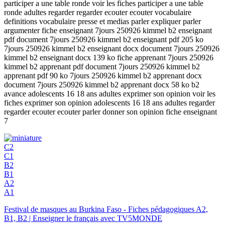
participer a une table ronde voir les fiches participer a une table
ronde adultes regarder regarder ecouter ecouter vocabulaire
definitions vocabulaire presse et medias parler expliquer parler
argumenter fiche enseignant 7jours 250926 kimmel b2 enseignant
pdf document 7jours 250926 kimmel b2 enseignant pdf 205 ko
7jours 250926 kimmel b2 enseignant docx document 7jours 250926
kimmel b2 enseignant docx 139 ko fiche apprenant 7jours 250926
kimmel b2 apprenant pdf document 7jours 250926 kimmel b2
apprenant pdf 90 ko 7jours 250926 kimmel b2 apprenant docx
document 7jours 250926 kimmel b2 apprenant docx 58 ko b2
avance adolescents 16 18 ans adultes exprimer son opinion voir les
fiches exprimer son opinion adolescents 16 18 ans adultes regarder
regarder ecouter ecouter parler donner son opinion fiche enseignant
7
C2
C1
B2
B1
A2
A1
Festival de masques au Burkina Faso - Fiches pédagogiques A2,
B1, B2 | Enseigner le français avec TV5MONDE