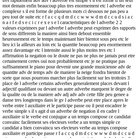
tres rapidement adv adv l adverbe est simple s il est forme d un seul
mot demain enfin beaucoup plus tres enormement etc l adverbe est
complexe s il est forme de plusieurs mots ci dessous ne pas peu a
peu tout de suite etc r f a c c q d m d c c w w w d m d c c u d s i a c
n a r f e d s e c i c r e x e s e l caracteristiques de l adverbe 2 2
valeurs exprimees par l adverbe l adverbe peut exprimer des rapports
de sens differents la maniere ainsi bien debout ensemble
heureusement etc le temps maintenant hier bientot sous peu etc le
lieu ici la ailleurs au loin etc la quantite beaucoup peu enormement
assez davantage etc l intensite aussi le plus moins tres etc l
affirmation la negation ou le doute ne pas ne plus ne jamais peut etre
certainement certes oui non probablement etc je ne pratique pas
suffisamment le piano pour devenir une grande musicienne adv de
quantite adv de temps adv de maniere la neige fondra bientot de
sorte que nous pourrons marcher plus facilement sur les trottoirs 3
place de l adverbe certains adverbes generalement places devant l
adjectif qualifiant ou devant un autre adverbe marquent le degre de
la qualite ou de la maniere adv adj adv adv cette fille peu genee a
danse tres longtemps dans le gv l adverbe peut etre place apres le
verbe entre l auxiliaire et le participe passe ou il peut encadrer le
verbe simple s il s agit d un adverbe de negation il en cadre l
auxiliaire si le verbe est conjugue a un temps compose ce candidat
convainc facilement ses electeurs verbe a un temps simple ce
candidat a bien convaincu ses electeurs verbe au temps compose
auxiliaire et participe passe r f a c c q d m d c c w w w d m d c c u d