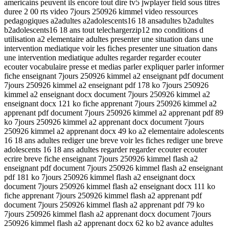
americains peuvent ils encore tout dire tv5 jwplayer field sous titres
duree 2 00 rts video 7jours 250926 kimmel video ressources
pedagogiques a2adultes a2adolescents16 18 ansadultes b2adultes
b2adolescents16 18 ans tout telechargerzip12 mo conditions d
utilisation a2 elementaire adultes presenter une situation dans une
intervention mediatique voir les fiches presenter une situation dans
une intervention mediatique adultes regarder regarder ecouter
ecouter vocabulaire presse et medias parler expliquer parler informer
fiche enseignant 7jours 250926 kimmel a2 enseignant pdf document
7jours 250926 kimmel a2 enseignant pdf 178 ko 7jours 250926
kimmel a2 enseignant docx document 7jours 250926 kimmel a2
enseignant docx 121 ko fiche apprenant 7jours 250926 kimmel a2
apprenant pdf document 7jours 250926 kimmel a2 apprenant pdf 89
ko 7jours 250926 kimmel a2 apprenant docx document 7jours
250926 kimmel a2 apprenant docx 49 ko a2 elementaire adolescents
16 18 ans adultes rediger une breve voir les fiches rediger une breve
adolescents 16 18 ans adultes regarder regarder ecouter ecouter
ecrire breve fiche enseignant 7jours 250926 kimmel flash a2
enseignant pdf document 7jours 250926 kimmel flash a2 enseignant
pdf 181 ko 7jours 250926 kimmel flash a2 enseignant docx
document 7jours 250926 kimmel flash a2 enseignant docx 111 ko
fiche apprenant 7jours 250926 kimmel flash a2 apprenant pdf
document 7jours 250926 kimmel flash a2 apprenant pdf 79 ko
7jours 250926 kimmel flash a2 apprenant docx document 7jours
250926 kimmel flash a2 apprenant docx 62 ko b2 avance adultes