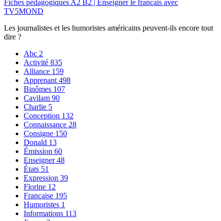
Fiches pédagogiques A2 B2 | Enseigner le français avec
TV5MOND
Les journalistes et les humoristes américains peuvent-ils encore tout
dire ?
Abc
2
Activité
835
Alliance
159
Apprenant
498
Binômes
107
Cavilam
90
Charlie
5
Conception
132
Connaissance
28
Consigne
150
Donald
13
Émission
60
Enseigner
48
États
51
Expression
39
Florine
12
Française
195
Humoristes
1
Informations
113