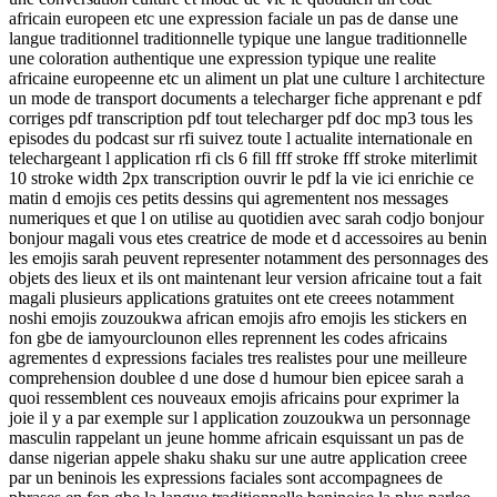
africain europeen etc une expression faciale un pas de danse une
langue traditionnel traditionnelle typique une langue traditionnelle
une coloration authentique une expression typique une realite
africaine europeenne etc un aliment un plat une culture l architecture
un mode de transport documents a telecharger fiche apprenant e pdf
corriges pdf transcription pdf tout telecharger pdf doc mp3 tous les
episodes du podcast sur rfi suivez toute l actualite internationale en
telechargeant l application rfi cls 6 fill fff stroke fff stroke miterlimit
10 stroke width 2px transcription ouvrir le pdf la vie ici enrichie ce
matin d emojis ces petits dessins qui agrementent nos messages
numeriques et que l on utilise au quotidien avec sarah codjo bonjour
bonjour magali vous etes creatrice de mode et d accessoires au benin
les emojis sarah peuvent representer notamment des personnages des
objets des lieux et ils ont maintenant leur version africaine tout a fait
magali plusieurs applications gratuites ont ete creees notamment
noshi emojis zouzoukwa african emojis afro emojis les stickers en
fon gbe de iamyourclounon elles reprennent les codes africains
agrementes d expressions faciales tres realistes pour une meilleure
comprehension doublee d une dose d humour bien epicee sarah a
quoi ressemblent ces nouveaux emojis africains pour exprimer la
joie il y a par exemple sur l application zouzoukwa un personnage
masculin rappelant un jeune homme africain esquissant un pas de
danse nigerian appele shaku shaku sur une autre application creee
par un beninois les expressions faciales sont accompagnees de