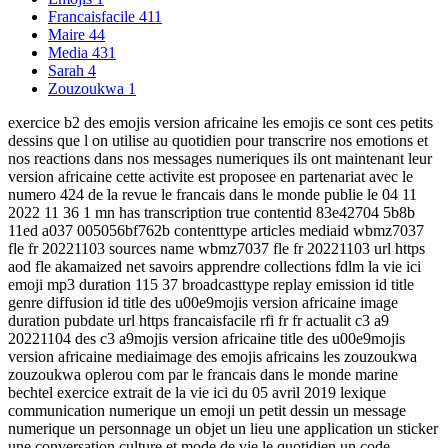
Francaisfacile
411
Maire
44
Media
431
Sarah
4
Zouzoukwa
1
exercice b2 des emojis version africaine les emojis ce sont ces petits
dessins que l on utilise au quotidien pour transcrire nos emotions et
nos reactions dans nos messages numeriques ils ont maintenant leur
version africaine cette activite est proposee en partenariat avec le
numero 424 de la revue le francais dans le monde publie le 04 11
2022 11 36 1 mn has transcription true contentid 83e42704 5b8b
11ed a037 005056bf762b contenttype articles mediaid wbmz7037
fle fr 20221103 sources name wbmz7037 fle fr 20221103 url https
aod fle akamaized net savoirs apprendre collections fdlm la vie ici
emoji mp3 duration 115 37 broadcasttype replay emission id title
genre diffusion id title des u00e9mojis version africaine image
duration pubdate url https francaisfacile rfi fr fr actualit c3 a9
20221104 des c3 a9mojis version africaine title des u00e9mojis
version africaine mediaimage des emojis africains les zouzoukwa
zouzoukwa oplerou com par le francais dans le monde marine
bechtel exercice extrait de la vie ici du 05 avril 2019 lexique
communication numerique un emoji un petit dessin un message
numerique un personnage un objet un lieu une application un sticker
une conversation culture et mode de vie le quotidien un code