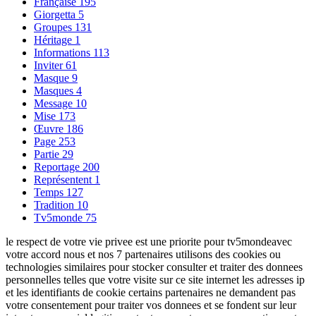
Française
195
Giorgetta
5
Groupes
131
Héritage
1
Informations
113
Inviter
61
Masque
9
Masques
4
Message
10
Mise
173
Œuvre
186
Page
253
Partie
29
Reportage
200
Représentent
1
Temps
127
Tradition
10
Tv5monde
75
le respect de votre vie privee est une priorite pour tv5mondeavec
votre accord nous et nos 7 partenaires utilisons des cookies ou
technologies similaires pour stocker consulter et traiter des donnees
personnelles telles que votre visite sur ce site internet les adresses ip
et les identifiants de cookie certains partenaires ne demandent pas
votre consentement pour traiter vos donnees et se fondent sur leur