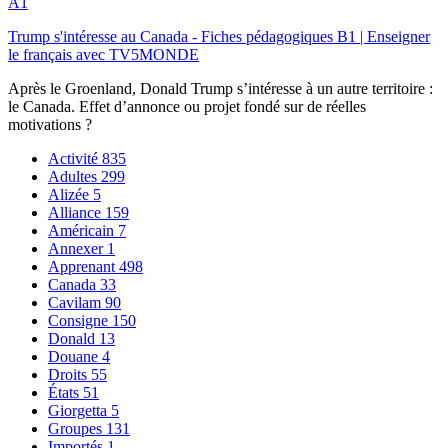
A1
Trump s'intéresse au Canada - Fiches pédagogiques B1 | Enseigner
le français avec TV5MONDE
Après le Groenland, Donald Trump s’intéresse à un autre territoire :
le Canada. Effet d’annonce ou projet fondé sur de réelles
motivations ?
Activité
835
Adultes
299
Alizée
5
Alliance
159
Américain
7
Annexer
1
Apprenant
498
Canada
33
Cavilam
90
Consigne
150
Donald
13
Douane
4
Droits
55
États
51
Giorgetta
5
Groupes
131
Importés
1