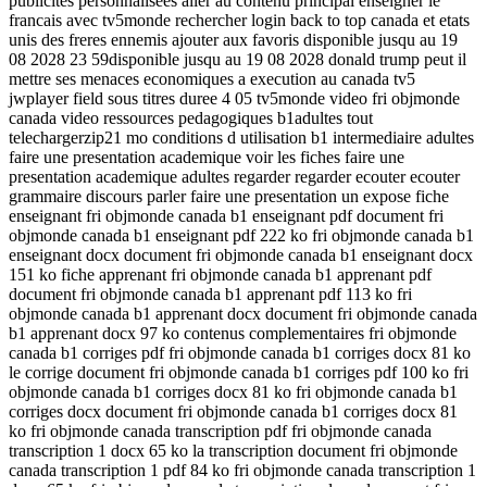
publicites personnalisees aller au contenu principal enseigner le
francais avec tv5monde rechercher login back to top canada et etats
unis des freres ennemis ajouter aux favoris disponible jusqu au 19
08 2028 23 59disponible jusqu au 19 08 2028 donald trump peut il
mettre ses menaces economiques a execution au canada tv5
jwplayer field sous titres duree 4 05 tv5monde video fri objmonde
canada video ressources pedagogiques b1adultes tout
telechargerzip21 mo conditions d utilisation b1 intermediaire adultes
faire une presentation academique voir les fiches faire une
presentation academique adultes regarder regarder ecouter ecouter
grammaire discours parler faire une presentation un expose fiche
enseignant fri objmonde canada b1 enseignant pdf document fri
objmonde canada b1 enseignant pdf 222 ko fri objmonde canada b1
enseignant docx document fri objmonde canada b1 enseignant docx
151 ko fiche apprenant fri objmonde canada b1 apprenant pdf
document fri objmonde canada b1 apprenant pdf 113 ko fri
objmonde canada b1 apprenant docx document fri objmonde canada
b1 apprenant docx 97 ko contenus complementaires fri objmonde
canada b1 corriges pdf fri objmonde canada b1 corriges docx 81 ko
le corrige document fri objmonde canada b1 corriges pdf 100 ko fri
objmonde canada b1 corriges docx 81 ko fri objmonde canada b1
corriges docx document fri objmonde canada b1 corriges docx 81
ko fri objmonde canada transcription pdf fri objmonde canada
transcription 1 docx 65 ko la transcription document fri objmonde
canada transcription 1 pdf 84 ko fri objmonde canada transcription 1