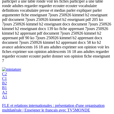
participer a une table ronde voir les fiches participer a une table
ronde adultes regarder regarder ecouter ecouter vocabulaire
definitions vocabulaire presse et medias parler expliquer parler
argumenter fiche enseignant 7jours 250926 kimmel b2 enseignant
pdf document 7jours 250926 kimmel b2 enseignant pdf 205 ko
7jours 250926 kimmel b2 enseignant docx document 7jours 250926
kimmel b2 enseignant docx 139 ko fiche apprenant 7jours 250926
kimmel b2 apprenant pdf document 7jours 250926 kimmel b2
apprenant pdf 90 ko 7jours 250926 kimmel b2 apprenant docx
document 7jours 250926 kimmel b2 apprenant docx 58 ko b2
avance adolescents 16 18 ans adultes exprimer son opinion voir les
fiches exprimer son opinion adolescents 16 18 ans adultes regarder
regarder ecouter ecouter parler donner son opinion fiche enseignant
7
C2
C1
B2
B1
A2
A1
FLE et relations internationales : présentation d'une organisation
multilatérale | Enseigner le français avec TV5MONDE