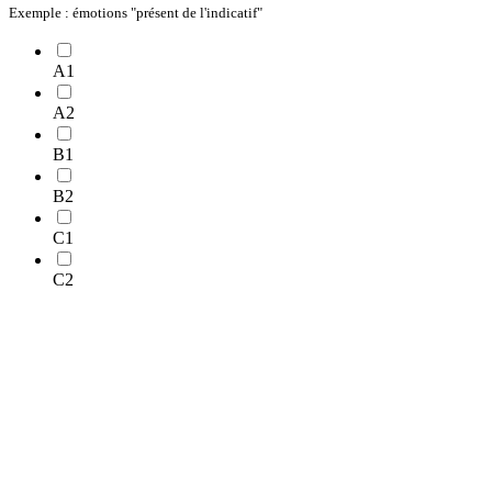
Exemple : émotions "présent de l'indicatif"
A1
A2
B1
B2
C1
C2