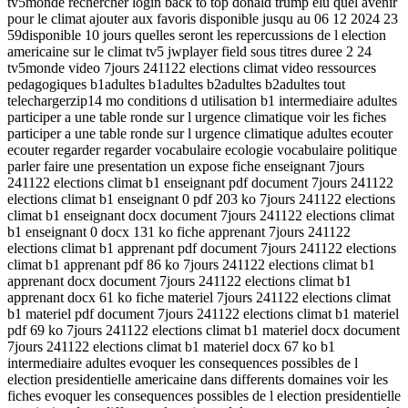
tv5monde rechercher login back to top donald trump elu quel avenir
pour le climat ajouter aux favoris disponible jusqu au 06 12 2024 23
59disponible 10 jours quelles seront les repercussions de l election
americaine sur le climat tv5 jwplayer field sous titres duree 2 24
tv5monde video 7jours 241122 elections climat video ressources
pedagogiques b1adultes b1adultes b2adultes b2adultes tout
telechargerzip14 mo conditions d utilisation b1 intermediaire adultes
participer a une table ronde sur l urgence climatique voir les fiches
participer a une table ronde sur l urgence climatique adultes ecouter
ecouter regarder regarder vocabulaire ecologie vocabulaire politique
parler faire une presentation un expose fiche enseignant 7jours
241122 elections climat b1 enseignant pdf document 7jours 241122
elections climat b1 enseignant 0 pdf 203 ko 7jours 241122 elections
climat b1 enseignant docx document 7jours 241122 elections climat
b1 enseignant 0 docx 131 ko fiche apprenant 7jours 241122
elections climat b1 apprenant pdf document 7jours 241122 elections
climat b1 apprenant pdf 86 ko 7jours 241122 elections climat b1
apprenant docx document 7jours 241122 elections climat b1
apprenant docx 61 ko fiche materiel 7jours 241122 elections climat
b1 materiel pdf document 7jours 241122 elections climat b1 materiel
pdf 69 ko 7jours 241122 elections climat b1 materiel docx document
7jours 241122 elections climat b1 materiel docx 67 ko b1
intermediaire adultes evoquer les consequences possibles de l
election presidentielle americaine dans differents domaines voir les
fiches evoquer les consequences possibles de l election presidentielle