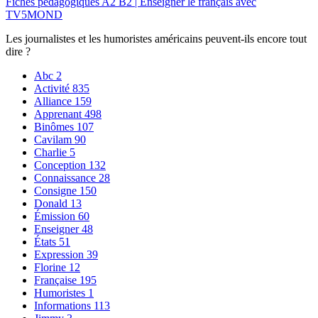
Fiches pédagogiques A2 B2 | Enseigner le français avec
TV5MOND
Les journalistes et les humoristes américains peuvent-ils encore tout
dire ?
Abc
2
Activité
835
Alliance
159
Apprenant
498
Binômes
107
Cavilam
90
Charlie
5
Conception
132
Connaissance
28
Consigne
150
Donald
13
Émission
60
Enseigner
48
États
51
Expression
39
Florine
12
Française
195
Humoristes
1
Informations
113