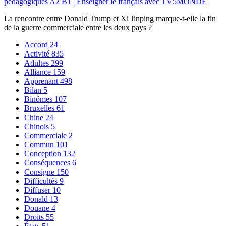
pédagogiques A2 B1 | Enseigner le français avec TV5MONDE
La rencontre entre Donald Trump et Xi Jinping marque-t-elle la fin
de la guerre commerciale entre les deux pays ?
Accord
24
Activité
835
Adultes
299
Alliance
159
Apprenant
498
Bilan
5
Binômes
107
Bruxelles
61
Chine
24
Chinois
5
Commerciale
2
Commun
101
Conception
132
Conséquences
6
Consigne
150
Difficultés
9
Diffuser
10
Donald
13
Douane
4
Droits
55