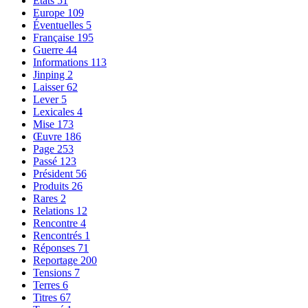
États
51
Europe
109
Éventuelles
5
Française
195
Guerre
44
Informations
113
Jinping
2
Laisser
62
Lever
5
Lexicales
4
Mise
173
Œuvre
186
Page
253
Passé
123
Président
56
Produits
26
Rares
2
Relations
12
Rencontre
4
Rencontrés
1
Réponses
71
Reportage
200
Tensions
7
Terres
6
Titres
67