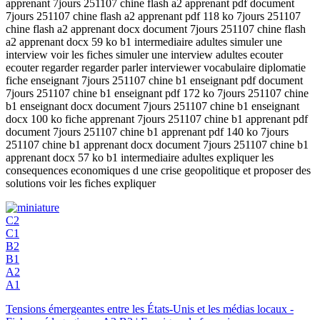
apprenant 7jours 251107 chine flash a2 apprenant pdf document
7jours 251107 chine flash a2 apprenant pdf 118 ko 7jours 251107
chine flash a2 apprenant docx document 7jours 251107 chine flash
a2 apprenant docx 59 ko b1 intermediaire adultes simuler une
interview voir les fiches simuler une interview adultes ecouter
ecouter regarder regarder parler interviewer vocabulaire diplomatie
fiche enseignant 7jours 251107 chine b1 enseignant pdf document
7jours 251107 chine b1 enseignant pdf 172 ko 7jours 251107 chine
b1 enseignant docx document 7jours 251107 chine b1 enseignant
docx 100 ko fiche apprenant 7jours 251107 chine b1 apprenant pdf
document 7jours 251107 chine b1 apprenant pdf 140 ko 7jours
251107 chine b1 apprenant docx document 7jours 251107 chine b1
apprenant docx 57 ko b1 intermediaire adultes expliquer les
consequences economiques d une crise geopolitique et proposer des
solutions voir les fiches expliquer
C2
C1
B2
B1
A2
A1
Tensions émergeantes entre les États-Unis et les médias locaux -