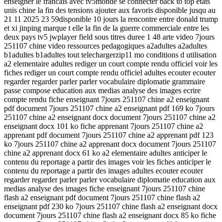
enseigner le francais avec tv5monde se connecter back to top etats
unis chine la fin des tensions ajouter aux favoris disponible jusqu au
21 11 2025 23 59disponible 10 jours la rencontre entre donald trump
et xi jinping marque t elle la fin de la guerre commerciale entre les
deux pays tv5 jwplayer field sous titres duree 1 48 arte video 7jours
251107 chine video ressources pedagogiques a2adultes a2adultes
b1adultes b1adultes tout telechargerzip11 mo conditions d utilisation
a2 elementaire adultes rediger un court compte rendu officiel voir les
fiches rediger un court compte rendu officiel adultes ecouter ecouter
regarder regarder parler parler vocabulaire diplomatie grammaire
passe compose education aux medias analyse des images ecrire
compte rendu fiche enseignant 7jours 251107 chine a2 enseignant
pdf document 7jours 251107 chine a2 enseignant pdf 169 ko 7jours
251107 chine a2 enseignant docx document 7jours 251107 chine a2
enseignant docx 101 ko fiche apprenant 7jours 251107 chine a2
apprenant pdf document 7jours 251107 chine a2 apprenant pdf 123
ko 7jours 251107 chine a2 apprenant docx document 7jours 251107
chine a2 apprenant docx 61 ko a2 elementaire adultes anticiper le
contenu du reportage a partir des images voir les fiches anticiper le
contenu du reportage a partir des images adultes ecouter ecouter
regarder regarder parler parler vocabulaire diplomatie education aux
medias analyse des images fiche enseignant 7jours 251107 chine
flash a2 enseignant pdf document 7jours 251107 chine flash a2
enseignant pdf 230 ko 7jours 251107 chine flash a2 enseignant docx
document 7jours 251107 chine flash a2 enseignant docx 85 ko fiche