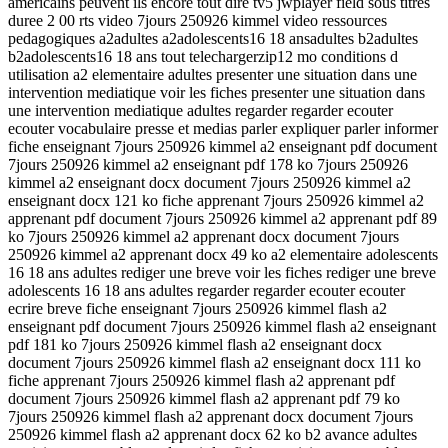
americains peuvent ils encore tout dire tv5 jwplayer field sous titres
duree 2 00 rts video 7jours 250926 kimmel video ressources
pedagogiques a2adultes a2adolescents16 18 ansadultes b2adultes
b2adolescents16 18 ans tout telechargerzip12 mo conditions d
utilisation a2 elementaire adultes presenter une situation dans une
intervention mediatique voir les fiches presenter une situation dans
une intervention mediatique adultes regarder regarder ecouter
ecouter vocabulaire presse et medias parler expliquer parler informer
fiche enseignant 7jours 250926 kimmel a2 enseignant pdf document
7jours 250926 kimmel a2 enseignant pdf 178 ko 7jours 250926
kimmel a2 enseignant docx document 7jours 250926 kimmel a2
enseignant docx 121 ko fiche apprenant 7jours 250926 kimmel a2
apprenant pdf document 7jours 250926 kimmel a2 apprenant pdf 89
ko 7jours 250926 kimmel a2 apprenant docx document 7jours
250926 kimmel a2 apprenant docx 49 ko a2 elementaire adolescents
16 18 ans adultes rediger une breve voir les fiches rediger une breve
adolescents 16 18 ans adultes regarder regarder ecouter ecouter
ecrire breve fiche enseignant 7jours 250926 kimmel flash a2
enseignant pdf document 7jours 250926 kimmel flash a2 enseignant
pdf 181 ko 7jours 250926 kimmel flash a2 enseignant docx
document 7jours 250926 kimmel flash a2 enseignant docx 111 ko
fiche apprenant 7jours 250926 kimmel flash a2 apprenant pdf
document 7jours 250926 kimmel flash a2 apprenant pdf 79 ko
7jours 250926 kimmel flash a2 apprenant docx document 7jours
250926 kimmel flash a2 apprenant docx 62 ko b2 avance adultes