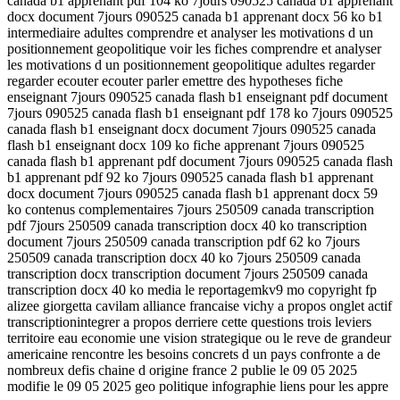
canada b1 apprenant pdf 104 ko 7jours 090525 canada b1 apprenant
docx document 7jours 090525 canada b1 apprenant docx 56 ko b1
intermediaire adultes comprendre et analyser les motivations d un
positionnement geopolitique voir les fiches comprendre et analyser
les motivations d un positionnement geopolitique adultes regarder
regarder ecouter ecouter parler emettre des hypotheses fiche
enseignant 7jours 090525 canada flash b1 enseignant pdf document
7jours 090525 canada flash b1 enseignant pdf 178 ko 7jours 090525
canada flash b1 enseignant docx document 7jours 090525 canada
flash b1 enseignant docx 109 ko fiche apprenant 7jours 090525
canada flash b1 apprenant pdf document 7jours 090525 canada flash
b1 apprenant pdf 92 ko 7jours 090525 canada flash b1 apprenant
docx document 7jours 090525 canada flash b1 apprenant docx 59
ko contenus complementaires 7jours 250509 canada transcription
pdf 7jours 250509 canada transcription docx 40 ko transcription
document 7jours 250509 canada transcription pdf 62 ko 7jours
250509 canada transcription docx 40 ko 7jours 250509 canada
transcription docx transcription document 7jours 250509 canada
transcription docx 40 ko media le reportagemkv9 mo copyright fp
alizee giorgetta cavilam alliance francaise vichy a propos onglet actif
transcriptionintegrer a propos derriere cette questions trois leviers
territoire eau economie une vision strategique ou le reve de grandeur
americaine rencontre les besoins concrets d un pays confronte a de
nombreux defis chaine d origine france 2 publie le 09 05 2025
modifie le 09 05 2025 geo politique infographie liens pour les appre