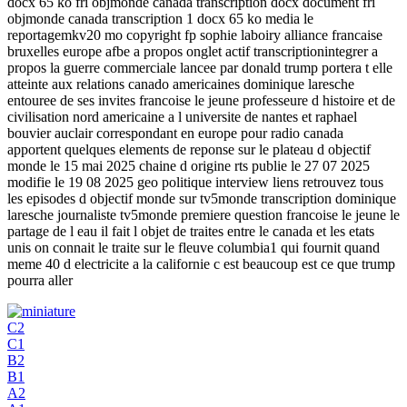
docx 65 ko fri objmonde canada transcription docx document fri
objmonde canada transcription 1 docx 65 ko media le
reportagemkv20 mo copyright fp sophie laboiry alliance francaise
bruxelles europe afbe a propos onglet actif transcriptionintegrer a
propos la guerre commerciale lancee par donald trump portera t elle
atteinte aux relations canado americaines dominique laresche
entouree de ses invites francoise le jeune professeure d histoire et de
civilisation nord americaine a l universite de nantes et raphael
bouvier auclair correspondant en europe pour radio canada
apportent quelques elements de reponse sur le plateau d objectif
monde le 15 mai 2025 chaine d origine rts publie le 27 07 2025
modifie le 19 08 2025 geo politique interview liens retrouvez tous
les episodes d objectif monde sur tv5monde transcription dominique
laresche journaliste tv5monde premiere question francoise le jeune le
partage de l eau il fait l objet de traites entre le canada et les etats
unis on connait le traite sur le fleuve columbia1 qui fournit quand
meme 40 d electricite a la californie c est beaucoup est ce que trump
pourra aller
C2
C1
B2
B1
A2