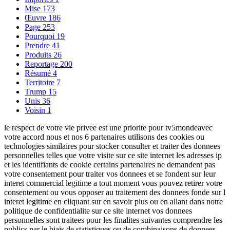
Mise
173
Œuvre
186
Page
253
Pourquoi
19
Prendre
41
Produits
26
Reportage
200
Résumé
4
Territoire
7
Trump
15
Unis
36
Voisin
1
le respect de votre vie privee est une priorite pour tv5mondeavec
votre accord nous et nos 6 partenaires utilisons des cookies ou
technologies similaires pour stocker consulter et traiter des donnees
personnelles telles que votre visite sur ce site internet les adresses ip
et les identifiants de cookie certains partenaires ne demandent pas
votre consentement pour traiter vos donnees et se fondent sur leur
interet commercial legitime a tout moment vous pouvez retirer votre
consentement ou vous opposer au traitement des donnees fonde sur l
interet legitime en cliquant sur en savoir plus ou en allant dans notre
politique de confidentialite sur ce site internet vos donnees
personnelles sont traitees pour les finalites suivantes comprendre les
publics par le biais de statistiques ou de combinaisons de donnees