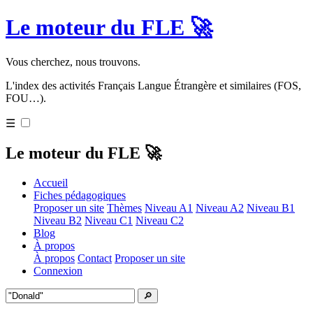
Le moteur du FLE 🚀
Vous cherchez, nous trouvons.
L'index des activités Français Langue Étrangère et similaires (FOS,
FOU…).
☰
Le moteur du FLE 🚀
Accueil
Fiches pédagogiques
Proposer un site
Thèmes
Niveau A1
Niveau A2
Niveau B1
Niveau B2
Niveau C1
Niveau C2
Blog
À propos
À propos
Contact
Proposer un site
Connexion
🔎