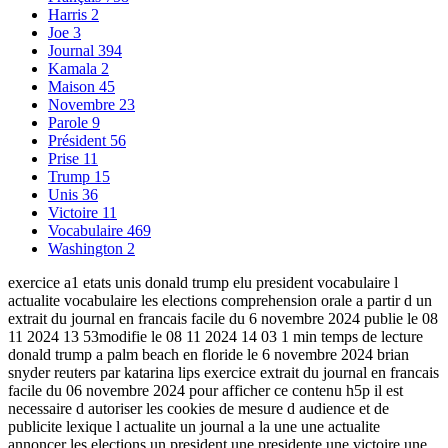
Harris
2
Joe
3
Journal
394
Kamala
2
Maison
45
Novembre
23
Parole
9
Président
56
Prise
11
Trump
15
Unis
36
Victoire
11
Vocabulaire
469
Washington
2
exercice a1 etats unis donald trump elu president vocabulaire l
actualite vocabulaire les elections comprehension orale a partir d un
extrait du journal en francais facile du 6 novembre 2024 publie le 08
11 2024 13 53modifie le 08 11 2024 14 03 1 min temps de lecture
donald trump a palm beach en floride le 6 novembre 2024 brian
snyder reuters par katarina lips exercice extrait du journal en francais
facile du 06 novembre 2024 pour afficher ce contenu h5p il est
necessaire d autoriser les cookies de mesure d audience et de
publicite lexique l actualite un journal a la une une actualite
annoncer les elections un president une presidente une victoire une