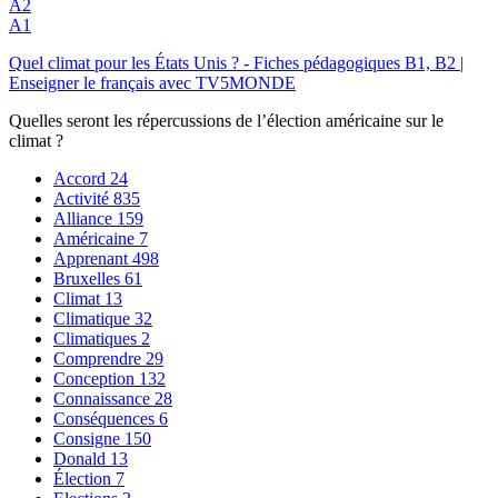
A2
A1
Quel climat pour les États Unis ? - Fiches pédagogiques B1, B2 |
Enseigner le français avec TV5MONDE
Quelles seront les répercussions de l’élection américaine sur le
climat ?
Accord
24
Activité
835
Alliance
159
Américaine
7
Apprenant
498
Bruxelles
61
Climat
13
Climatique
32
Climatiques
2
Comprendre
29
Conception
132
Connaissance
28
Conséquences
6
Consigne
150
Donald
13
Élection
7