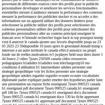
provenant de differentes sources creer des profils pour la publicite
personnalisee developper et ameliorer les services fonctionnalites
essentielles mesure d audience mesurer la performance des contenus
mesurer la performance des publicites stocker et ou acceder a des
informations sur un appareil utiliser des donnees limitees pour
selectionner la publicite utiliser des profils pour selectionner des
contenus personnalises utiliser des profils pour selectionner des
publicites personnalisees aller au contenu principal enseigner le
francais avec tv5monde rechercher login back to top pourquoi trump
veut il annexer le canada ajouter aux favoris disponible jusqu au 23
05 2025 23 59disponible 10 jours apres le groenland donald trump s
interesse a un autre territoire le canada effet d annonce ou projet
fonde sur de reelles motivations tv5 jwplayer field sous titres duree 1
44 france 2 video 7jours 250509 canada video ressources
pedagogiques b1adultes b1adultes tout telechargerzip10 mo
conditions d utilisation b1 intermediaire adultes presenter une
strategie geopolitique voir les fiches presenter une strategie
geopolitique adultes regarder regarder ecouter ecouter vocabulaire
diplomatie parler expliquer parler emettre des hypotheses parler faire
une presentation un expose fiche enseignant 7jours 090525 canada
b1 enseignant pdf document 7jours 090525 canada b1 enseignant
pdf 186 ko 7jours 090525 canada b1 enseignant docx document
7jours 090525 canada b1 enseignant docx 130 ko fiche apprenant
7jours 090525 canada b1 apprenant pdf document 7jours 090525