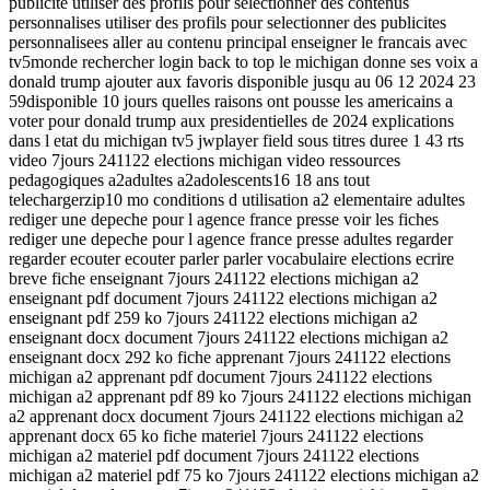
publicite utiliser des profils pour selectionner des contenus
personnalises utiliser des profils pour selectionner des publicites
personnalisees aller au contenu principal enseigner le francais avec
tv5monde rechercher login back to top le michigan donne ses voix a
donald trump ajouter aux favoris disponible jusqu au 06 12 2024 23
59disponible 10 jours quelles raisons ont pousse les americains a
voter pour donald trump aux presidentielles de 2024 explications
dans l etat du michigan tv5 jwplayer field sous titres duree 1 43 rts
video 7jours 241122 elections michigan video ressources
pedagogiques a2adultes a2adolescents16 18 ans tout
telechargerzip10 mo conditions d utilisation a2 elementaire adultes
rediger une depeche pour l agence france presse voir les fiches
rediger une depeche pour l agence france presse adultes regarder
regarder ecouter ecouter parler parler vocabulaire elections ecrire
breve fiche enseignant 7jours 241122 elections michigan a2
enseignant pdf document 7jours 241122 elections michigan a2
enseignant pdf 259 ko 7jours 241122 elections michigan a2
enseignant docx document 7jours 241122 elections michigan a2
enseignant docx 292 ko fiche apprenant 7jours 241122 elections
michigan a2 apprenant pdf document 7jours 241122 elections
michigan a2 apprenant pdf 89 ko 7jours 241122 elections michigan
a2 apprenant docx document 7jours 241122 elections michigan a2
apprenant docx 65 ko fiche materiel 7jours 241122 elections
michigan a2 materiel pdf document 7jours 241122 elections
michigan a2 materiel pdf 75 ko 7jours 241122 elections michigan a2