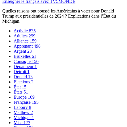
Enseigner le français avec TV5MONDE
Quelles raisons ont poussé les Américains à voter pour Donald
Trump aux présidentielles de 2024 ? Explications dans l’État du
Michigan.
Activité
835
Adultes
299
Alliance
159
Apprenant
498
Argent
23
Bruxelles
61
Consigne
150
Dépanneur
1
Détroit
1
Donald
13
Elections
2
État
15
États
51
Europe
109
Française
195
Laboiry
8
Matthew
2
Michigan
1
Mise
173