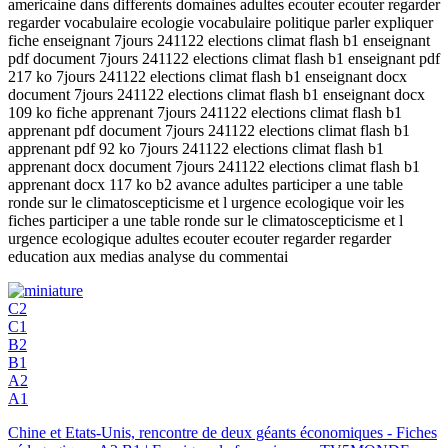
americaine dans differents domaines adultes ecouter ecouter regarder
regarder vocabulaire ecologie vocabulaire politique parler expliquer
fiche enseignant 7jours 241122 elections climat flash b1 enseignant
pdf document 7jours 241122 elections climat flash b1 enseignant pdf
217 ko 7jours 241122 elections climat flash b1 enseignant docx
document 7jours 241122 elections climat flash b1 enseignant docx
109 ko fiche apprenant 7jours 241122 elections climat flash b1
apprenant pdf document 7jours 241122 elections climat flash b1
apprenant pdf 92 ko 7jours 241122 elections climat flash b1
apprenant docx document 7jours 241122 elections climat flash b1
apprenant docx 117 ko b2 avance adultes participer a une table
ronde sur le climatoscepticisme et l urgence ecologique voir les
fiches participer a une table ronde sur le climatoscepticisme et l
urgence ecologique adultes ecouter ecouter regarder regarder
education aux medias analyse du commentai
C2
C1
B2
B1
A2
A1
Chine et Etats-Unis, rencontre de deux géants économiques - Fiches