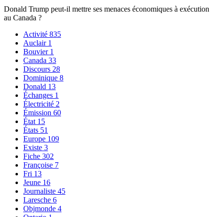
Donald Trump peut-il mettre ses menaces économiques à exécution
au Canada ?
Activité
835
Auclair
1
Bouvier
1
Canada
33
Discours
28
Dominique
8
Donald
13
Échanges
1
Électricité
2
Émission
60
État
15
États
51
Europe
109
Existe
3
Fiche
302
Françoise
7
Fri
13
Jeune
16
Journaliste
45
Laresche
6
Objmonde
4