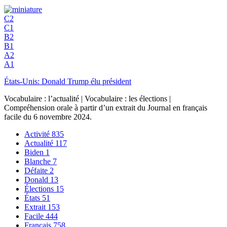
C2
C1
B2
B1
A2
A1
États-Unis: Donald Trump élu président
Vocabulaire : l’actualité | Vocabulaire : les élections |
Compréhension orale à partir d’un extrait du Journal en français
facile du 6 novembre 2024.
Activité
835
Actualité
117
Biden
1
Blanche
7
Défaite
2
Donald
13
Élections
15
États
51
Extrait
153
Facile
444
Français
758