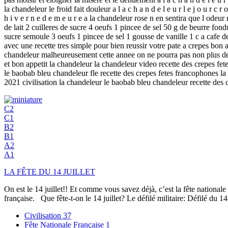
la chandeleur le froid fait douleur a l a c h a n d e l e u r l e j o u r c r
h i v e r n e d e m e u r e a la chandeleur rose n en sentira que l odeur
de lait 2 cuilleres de sucre 4 oeufs 1 pincee de sel 50 g de beurre fon
sucre semoule 3 oeufs 1 pincee de sel 1 gousse de vanille 1 c a cafe de
avec une recette tres simple pour bien reussir votre pate a crepes b
chandeleur malheureusement cette annee on ne pourra pas non plus degus
et bon appetit la chandeleur la chandeleur video recette des crepes fe
le baobab bleu chandeleur fle recette des crepes fetes francophones l
2021 civilisation la chandeleur le baobab bleu chandeleur recette des 
C2
C1
B2
B1
A2
A1
LA FÊTE DU 14 JUILLET
On est le 14 juillet!! Et comme vous savez déjà, c’est la fête nationale
française. Que fête-t-on le 14 juillet? Le défilé militaire: Défilé du 1
Civilisation
37
Fête Nationale Française
1