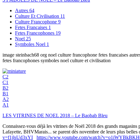
Autres
64
Culture Et Civilisation
11
Culture Francophone
9
Fetes Françaises
1
Fetes Francophones
19
Noel
25
Symboles Noel
1
image steinbach68 org noel culture francophone fetes francaises autres
fetes francophones symboles noel culture et civilisation
C2
C1
B2
B1
A2
A1
LES VITRINES DE NOEL 2018 – Le Baobab Bleu
Connaissez-vous déjà les vitrines de Noël 2018 des grands magasins pa
Lafayette, BHVMarais... se parent dès novembre de leurs plus belles dé
v=f1jlsUd3xYI
https://www.youtube.com/watch?v=o1iWYBkBKH