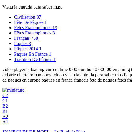
Visita la entrada para saber más.
Civilisation
37
Fête De Pâques
1
Fetes Francophones
19
Fêtes Francophones
3
Français
758
Paques
3
Pâques 2014
1
Paques En France
1
Tradition De Pâques
1
video player is loading current time 0 00 duration 0 000 00remainin
del arte el arte romanicowatch on visita la entrada para saber mas fle
de paques en europe paques en france francais fete de paques fetes fr
C2
C1
B2
B1
A2
A1
SYMBOLES DE NOEL – Le Baobab Bleu