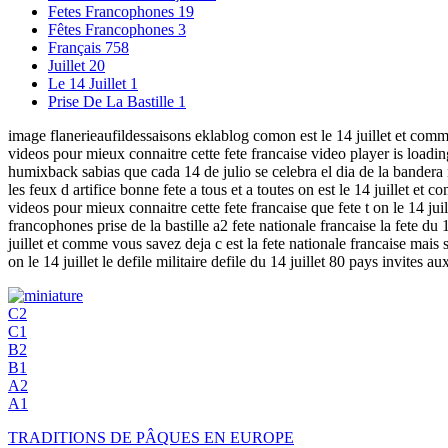
Fetes Francophones
19
Fêtes Francophones
3
Français
758
Juillet
20
Le 14 Juillet
1
Prise De La Bastille
1
image flanerieaufildessaisons eklablog comon est le 14 juillet et comme 
videos pour mieux connaitre cette fete francaise video player is load
humixback sabias que cada 14 de julio se celebra el dia de la bandera na
les feux d artifice bonne fete a tous et a toutes on est le 14 juillet et
videos pour mieux connaitre cette fete francaise que fete t on le 14 juill
francophones prise de la bastille a2 fete nationale francaise la fete du 14
juillet et comme vous savez deja c est la fete nationale francaise mais 
on le 14 juillet le defile militaire defile du 14 juillet 80 pays invites au
C2
C1
B2
B1
A2
A1
TRADITIONS DE PÂQUES EN EUROPE