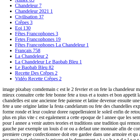
Chandeleur
7
Chandeleur 2021
1
Civilisation
37
Crêpes
3
Eoi
130
Fêtes Francophones
3
Fetes Francophones
19
Fêtes Francophones La Chandeleur
1
Français
758
La Chandeleur
2
La Chandeleur Le Baobab Bleu
1
Le Baobab Bleu
82
Recette Des Crêpes
2
Vidéo Recette Crêpes
2
image pixabay comdemain c est le 2 fevrier et on fete la chandeleur ma
mieux connaitre cette fete bonne fete a tous et a toutes et bon appetit
chandelles est une ancienne fete paienne et latine devenue ensuite une f
fete a une origine latine la festa candelarum ou fete des chandelles e
forme ronde et leur couleur doree rappelleraient le soleil enfin de ret
plus en plus vite c est egalement a cette epoque de l annee que les se
pour l annee a venir autres teories et traditions une tradition qui remont
gauche par exemple un louis d or ou a defaut une monnaie afin de connait
premiere crepe confectionnee doit etre gardee dans une armoire et qu ai
pas moisir et eloigner la misere et le denuement a l a c h a n d e l e u r