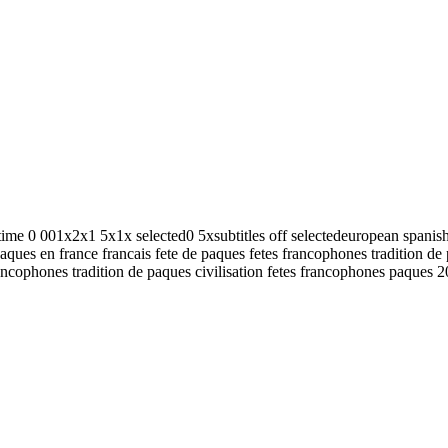
g time 0 001x2x1 5x1x selected0 5xsubtitles off selectedeuropean spa
 paques en france francais fete de paques fetes francophones tradition d
ancophones tradition de paques civilisation fetes francophones paques 2