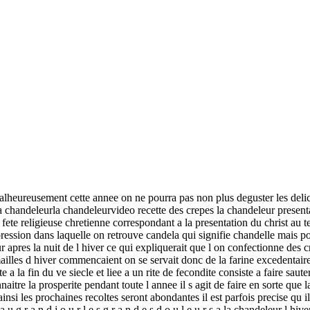
lheureusement cette annee on ne pourra pas non plus deguster les delici
 la chandeleurla chandeleurvideo recette des crepes la chandeleur presen
ete religieuse chretienne correspondant a la presentation du christ au tem
xpression dans laquelle on retrouve candela qui signifie chandelle mais 
our apres la nuit de l hiver ce qui expliquerait que l on confectionne des
mailles d hiver commencaient on se servait donc de la farine excedentai
e a la fin du ve siecle et liee a un rite de fecondite consiste a faire sau
re la prosperite pendant toute l annee il s agit de faire en sorte que la
nsi les prochaines recoltes seront abondantes il est parfois precise qu i
 a u g r a n d j o u r l e s g r a n d e s d o u l e u r s a la chandeleur l