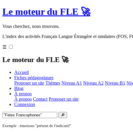
Le moteur du FLE 🚀
Vous cherchez, nous trouvons.
L'index des activités Français Langue Étrangère et similaires (FOS,
☰
Le moteur du FLE 🚀
Accueil
Fiches pédagogiques
Proposer un site
Thèmes
Niveau A1
Niveau A2
Niveau B1
Ni
Blog
À propos
À propos
Contact
Proposer un site
Connexion
🔎
Exemple : émotions "présent de l'indicatif"