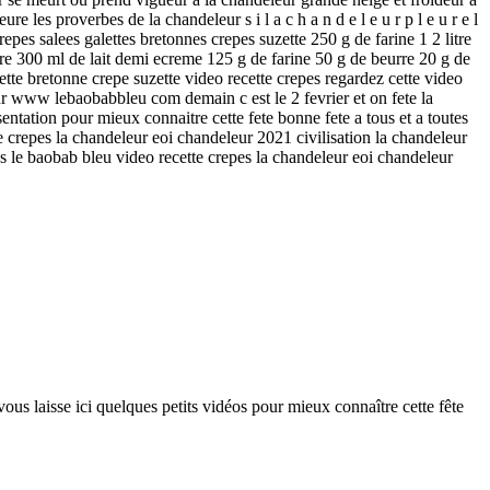
eure les proverbes de la chandeleur s i l a c h a n d e l e u r p l e u r e l
crepes salees galettes bretonnes crepes suzette 250 g de farine 1 2 litre
urre 300 ml de lait demi ecreme 125 g de farine 50 g de beurre 20 g de
ette bretonne crepe suzette video recette crepes regardez cette video
r www lebaobabbleu com demain c est le 2 fevrier et on fete la
ntation pour mieux connaitre cette fete bonne fete a tous et a toutes
e crepes la chandeleur eoi chandeleur 2021 civilisation la chandeleur
s le baobab bleu video recette crepes la chandeleur eoi chandeleur
vous laisse ici quelques petits vidéos pour mieux connaître cette fête