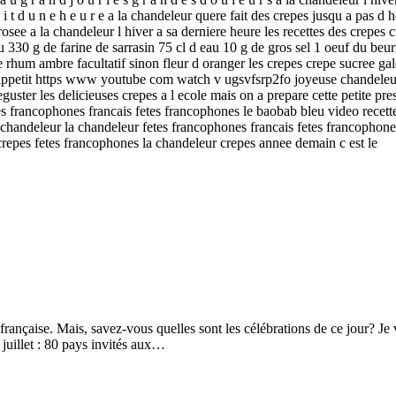
 o i t d u n e h e u r e a la chandeleur quere fait des crepes jusqu a pas d h
 rosee a la chandeleur l hiver a sa derniere heure les recettes des crepes 
du 330 g de farine de sarrasin 75 cl d eau 10 g de gros sel 1 oeuf du be
 rhum ambre facultatif sinon fleur d oranger les crepes crepe sucree gal
on appetit https www youtube com watch v ugsvfsrp2fo joyeuse chandeleu
ter les delicieuses crepes a l ecole mais on a prepare cette petite prese
tes francophones francais fetes francophones le baobab bleu video recett
a chandeleur la chandeleur fetes francophones francais fetes francophone
crepes fetes francophones la chandeleur crepes annee demain c est le
 française. Mais, savez-vous quelles sont les célébrations de ce jour? Je 
4 juillet : 80 pays invités aux…