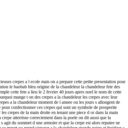
euses crepes a l ecole mais on a prepare cette petite presentation pour
tation le baobab bleu origine de la chandeleur la chandeleur fete des
ple cette fete a lieu le 2 fevrier 40 jours apres noel le nom de cette
pourquoi mange t on des crepes a la chandeleur les crepes avec leur
 crepes a la chandeleur moment de l annee ou les jours s allongent de
re pour confectionner ces crepes qui sont un symbole de prosperite
ter les crepes de la main droite en tenant une piece d or dans la main
 crepe atterrisse correctement dans la poele on dit aussi que la
l s agit du sommet d une armoire et que la crepe est alors reputee ne
 hiver se meurt ou prend vigueur a la chandeleur grande neige et froideur a