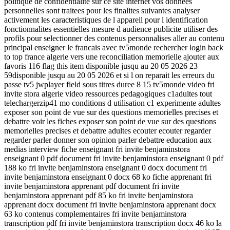
politique de confidentialite sur ce site internet vos donnees
personnelles sont traitees pour les finalites suivantes analyser
activement les caracteristiques de l appareil pour l identification
fonctionnalites essentielles mesure d audience publicite utiliser des
profils pour selectionner des contenus personnalises aller au contenu
principal enseigner le francais avec tv5monde rechercher login back
to top france algerie vers une reconciliation memorielle ajouter aux
favoris 116 flag this item disponible jusqu au 20 05 2026 23
59disponible jusqu au 20 05 2026 et si l on reparait les erreurs du
passe tv5 jwplayer field sous titres duree 8 15 tv5monde video fri
invite stora algerie video ressources pedagogiques c1adultes tout
telechargerzip41 mo conditions d utilisation c1 experimente adultes
exposer son point de vue sur des questions memorielles precises et
debattre voir les fiches exposer son point de vue sur des questions
memorielles precises et debattre adultes ecouter ecouter regarder
regarder parler donner son opinion parler debattre education aux
medias interview fiche enseignant fri invite benjaminstora
enseignant 0 pdf document fri invite benjaminstora enseignant 0 pdf
188 ko fri invite benjaminstora enseignant 0 docx document fri
invite benjaminstora enseignant 0 docx 68 ko fiche apprenant fri
invite benjaminstora apprenant pdf document fri invite
benjaminstora apprenant pdf 85 ko fri invite benjaminstora
apprenant docx document fri invite benjaminstora apprenant docx
63 ko contenus complementaires fri invite benjaminstora
transcription pdf fri invite benjaminstora transcription docx 46 ko la