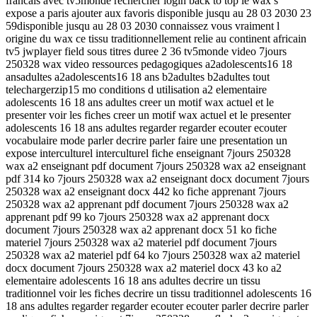
francais avec tv5monde rechercher login back to top le wax s
expose a paris ajouter aux favoris disponible jusqu au 28 03 2030 23
59disponible jusqu au 28 03 2030 connaissez vous vraiment l
origine du wax ce tissu traditionnellement relie au continent africain
tv5 jwplayer field sous titres duree 2 36 tv5monde video 7jours
250328 wax video ressources pedagogiques a2adolescents16 18
ansadultes a2adolescents16 18 ans b2adultes b2adultes tout
telechargerzip15 mo conditions d utilisation a2 elementaire
adolescents 16 18 ans adultes creer un motif wax actuel et le
presenter voir les fiches creer un motif wax actuel et le presenter
adolescents 16 18 ans adultes regarder regarder ecouter ecouter
vocabulaire mode parler decrire parler faire une presentation un
expose interculturel interculturel fiche enseignant 7jours 250328
wax a2 enseignant pdf document 7jours 250328 wax a2 enseignant
pdf 314 ko 7jours 250328 wax a2 enseignant docx document 7jours
250328 wax a2 enseignant docx 442 ko fiche apprenant 7jours
250328 wax a2 apprenant pdf document 7jours 250328 wax a2
apprenant pdf 99 ko 7jours 250328 wax a2 apprenant docx
document 7jours 250328 wax a2 apprenant docx 51 ko fiche
materiel 7jours 250328 wax a2 materiel pdf document 7jours
250328 wax a2 materiel pdf 64 ko 7jours 250328 wax a2 materiel
docx document 7jours 250328 wax a2 materiel docx 43 ko a2
elementaire adolescents 16 18 ans adultes decrire un tissu
traditionnel voir les fiches decrire un tissu traditionnel adolescents 16
18 ans adultes regarder regarder ecouter ecouter parler decrire parler