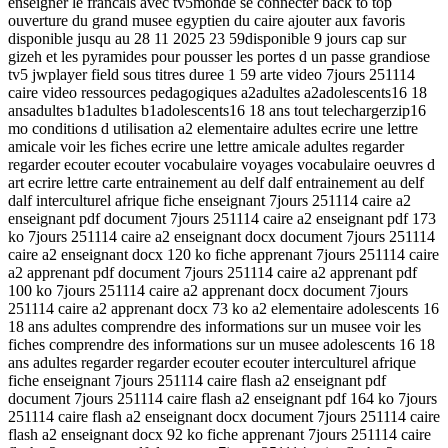
enseigner le francais avec tv5monde se connecter back to top
ouverture du grand musee egyptien du caire ajouter aux favoris
disponible jusqu au 28 11 2025 23 59disponible 9 jours cap sur
gizeh et les pyramides pour pousser les portes d un passe grandiose
tv5 jwplayer field sous titres duree 1 59 arte video 7jours 251114
caire video ressources pedagogiques a2adultes a2adolescents16 18
ansadultes b1adultes b1adolescents16 18 ans tout telechargerzip16
mo conditions d utilisation a2 elementaire adultes ecrire une lettre
amicale voir les fiches ecrire une lettre amicale adultes regarder
regarder ecouter ecouter vocabulaire voyages vocabulaire oeuvres d
art ecrire lettre carte entrainement au delf dalf entrainement au delf
dalf interculturel afrique fiche enseignant 7jours 251114 caire a2
enseignant pdf document 7jours 251114 caire a2 enseignant pdf 173
ko 7jours 251114 caire a2 enseignant docx document 7jours 251114
caire a2 enseignant docx 120 ko fiche apprenant 7jours 251114 caire
a2 apprenant pdf document 7jours 251114 caire a2 apprenant pdf
100 ko 7jours 251114 caire a2 apprenant docx document 7jours
251114 caire a2 apprenant docx 73 ko a2 elementaire adolescents 16
18 ans adultes comprendre des informations sur un musee voir les
fiches comprendre des informations sur un musee adolescents 16 18
ans adultes regarder regarder ecouter ecouter interculturel afrique
fiche enseignant 7jours 251114 caire flash a2 enseignant pdf
document 7jours 251114 caire flash a2 enseignant pdf 164 ko 7jours
251114 caire flash a2 enseignant docx document 7jours 251114 caire
flash a2 enseignant docx 92 ko fiche apprenant 7jours 251114 caire