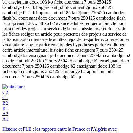
b1 enseignant docx 103 ko fiche apprenant 7jours 250425
cambodge flash b1 apprenant pdf document 7jours 250425
cambodge flash b1 apprenant pdf 85 ko 7jours 250425 cambodge
flash b1 apprenant docx document 7jours 250425 cambodge flash
b1 apprenant docx 58 ko b2 avance adultes rediger un article pour
presenter des projets au service de la transmission memorielle voir
les fiches rediger un article pour presenter des projets au service de
la transmission memorielle adultes regarder regarder ecouter ecouter
vocabulaire langue parler emettre des hypotheses parler expliquer
ecrire article interculturel histoire fiche enseignant 7jours 250425
cambodge b2 enseignant pdf document 7jours 250425 cambodge b2
enseignant pdf 203 ko 7jours 250425 cambodge b2 enseignant docx
document 7jours 250425 cambodge b2 enseignant docx 138 ko
fiche apprenant 7jours 250425 cambodge b2 apprenant pdf
document 7jours 250425 cambodge b2 ap
C2
C1
B2
B1
A2
A1
Histoire et FLE : les rapports entre la France et l'Algérie avec