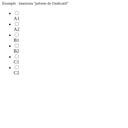
Exemple : émotions "présent de l'indicatif"
A1
A2
B1
B2
C1
C2