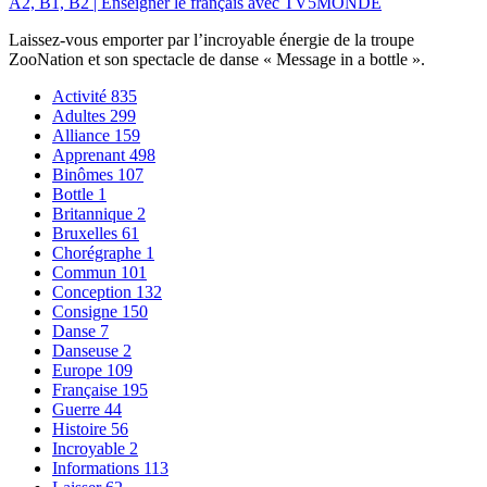
A2, B1, B2 | Enseigner le français avec TV5MONDE
Laissez-vous emporter par l’incroyable énergie de la troupe
ZooNation et son spectacle de danse « Message in a bottle ».
Activité
835
Adultes
299
Alliance
159
Apprenant
498
Binômes
107
Bottle
1
Britannique
2
Bruxelles
61
Chorégraphe
1
Commun
101
Conception
132
Consigne
150
Danse
7
Danseuse
2
Europe
109
Française
195
Guerre
44
Histoire
56
Incroyable
2
Informations
113