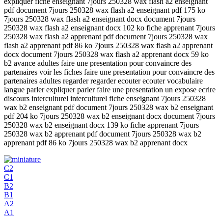
expliquer fiche enseignant 7jours 250328 wax flash a2 enseignant
pdf document 7jours 250328 wax flash a2 enseignant pdf 175 ko
7jours 250328 wax flash a2 enseignant docx document 7jours
250328 wax flash a2 enseignant docx 102 ko fiche apprenant 7jours
250328 wax flash a2 apprenant pdf document 7jours 250328 wax
flash a2 apprenant pdf 86 ko 7jours 250328 wax flash a2 apprenant
docx document 7jours 250328 wax flash a2 apprenant docx 59 ko
b2 avance adultes faire une presentation pour convaincre des
partenaires voir les fiches faire une presentation pour convaincre des
partenaires adultes regarder regarder ecouter ecouter vocabulaire
langue parler expliquer parler faire une presentation un expose ecrire
discours interculturel interculturel fiche enseignant 7jours 250328
wax b2 enseignant pdf document 7jours 250328 wax b2 enseignant
pdf 204 ko 7jours 250328 wax b2 enseignant docx document 7jours
250328 wax b2 enseignant docx 139 ko fiche apprenant 7jours
250328 wax b2 apprenant pdf document 7jours 250328 wax b2
apprenant pdf 86 ko 7jours 250328 wax b2 apprenant docx
C2
C1
B2
B1
A2
A1