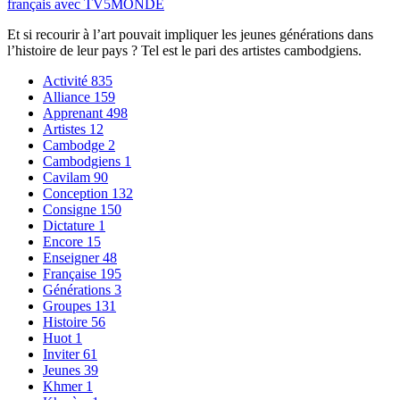
français avec TV5MONDE
Et si recourir à l’art pouvait impliquer les jeunes générations dans
l’histoire de leur pays ? Tel est le pari des artistes cambodgiens.
Activité
835
Alliance
159
Apprenant
498
Artistes
12
Cambodge
2
Cambodgiens
1
Cavilam
90
Conception
132
Consigne
150
Dictature
1
Encore
15
Enseigner
48
Française
195
Générations
3
Groupes
131
Histoire
56
Huot
1
Inviter
61
Jeunes
39
Khmer
1