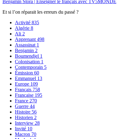
Benjamin Stora | Enseigner le français avec TV5MONDE
Et si l’on réparait les erreurs du passé ?
Activité
835
Algérie
8
Ali
2
Apprenant
498
Assassinat
1
Benjamin
2
Boumendjel
1
Colonisation
1
Contemporain
5
Émission
60
Emmanuel
13
Europe
109
Français
758
Française
195
France
270
Guerre
44
Histoire
56
Historien
2
Interview
28
Invité
10
Macron
70