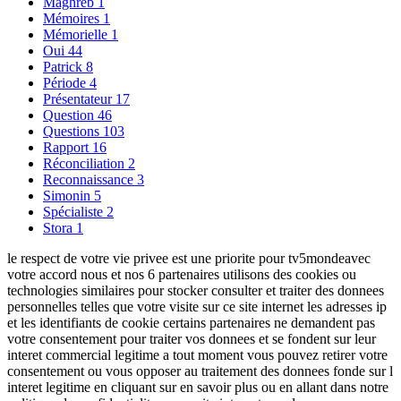
Maghreb
1
Mémoires
1
Mémorielle
1
Oui
44
Patrick
8
Période
4
Présentateur
17
Question
46
Questions
103
Rapport
16
Réconciliation
2
Reconnaissance
3
Simonin
5
Spécialiste
2
Stora
1
le respect de votre vie privee est une priorite pour tv5mondeavec
votre accord nous et nos 6 partenaires utilisons des cookies ou
technologies similaires pour stocker consulter et traiter des donnees
personnelles telles que votre visite sur ce site internet les adresses ip
et les identifiants de cookie certains partenaires ne demandent pas
votre consentement pour traiter vos donnees et se fondent sur leur
interet commercial legitime a tout moment vous pouvez retirer votre
consentement ou vous opposer au traitement des donnees fonde sur l
interet legitime en cliquant sur en savoir plus ou en allant dans notre