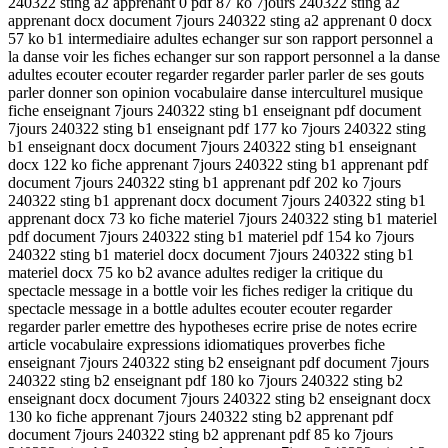
240322 sting a2 apprenant 0 pdf 87 ko 7jours 240322 sting a2
apprenant docx document 7jours 240322 sting a2 apprenant 0 docx
57 ko b1 intermediaire adultes echanger sur son rapport personnel a
la danse voir les fiches echanger sur son rapport personnel a la danse
adultes ecouter ecouter regarder regarder parler parler de ses gouts
parler donner son opinion vocabulaire danse interculturel musique
fiche enseignant 7jours 240322 sting b1 enseignant pdf document
7jours 240322 sting b1 enseignant pdf 177 ko 7jours 240322 sting
b1 enseignant docx document 7jours 240322 sting b1 enseignant
docx 122 ko fiche apprenant 7jours 240322 sting b1 apprenant pdf
document 7jours 240322 sting b1 apprenant pdf 202 ko 7jours
240322 sting b1 apprenant docx document 7jours 240322 sting b1
apprenant docx 73 ko fiche materiel 7jours 240322 sting b1 materiel
pdf document 7jours 240322 sting b1 materiel pdf 154 ko 7jours
240322 sting b1 materiel docx document 7jours 240322 sting b1
materiel docx 75 ko b2 avance adultes rediger la critique du
spectacle message in a bottle voir les fiches rediger la critique du
spectacle message in a bottle adultes ecouter ecouter regarder
regarder parler emettre des hypotheses ecrire prise de notes ecrire
article vocabulaire expressions idiomatiques proverbes fiche
enseignant 7jours 240322 sting b2 enseignant pdf document 7jours
240322 sting b2 enseignant pdf 180 ko 7jours 240322 sting b2
enseignant docx document 7jours 240322 sting b2 enseignant docx
130 ko fiche apprenant 7jours 240322 sting b2 apprenant pdf
document 7jours 240322 sting b2 apprenant pdf 85 ko 7jours