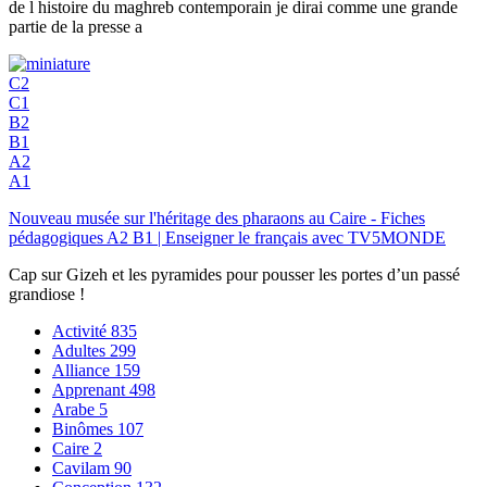
de l histoire du maghreb contemporain je dirai comme une grande
partie de la presse a
C2
C1
B2
B1
A2
A1
Nouveau musée sur l'héritage des pharaons au Caire - Fiches
pédagogiques A2 B1 | Enseigner le français avec TV5MONDE
Cap sur Gizeh et les pyramides pour pousser les portes d’un passé
grandiose !
Activité
835
Adultes
299
Alliance
159
Apprenant
498
Arabe
5
Binômes
107
Caire
2
Cavilam
90