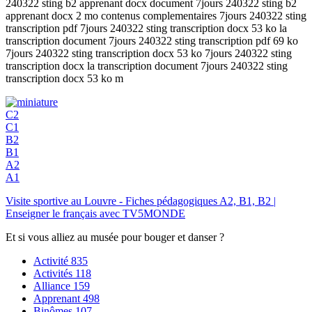
240322 sting b2 apprenant docx document 7jours 240322 sting b2
apprenant docx 2 mo contenus complementaires 7jours 240322 sting
transcription pdf 7jours 240322 sting transcription docx 53 ko la
transcription document 7jours 240322 sting transcription pdf 69 ko
7jours 240322 sting transcription docx 53 ko 7jours 240322 sting
transcription docx la transcription document 7jours 240322 sting
transcription docx 53 ko m
C2
C1
B2
B1
A2
A1
Visite sportive au Louvre - Fiches pédagogiques A2, B1, B2 |
Enseigner le français avec TV5MONDE
Et si vous alliez au musée pour bouger et danser ?
Activité
835
Activités
118
Alliance
159
Apprenant
498
Binômes
107