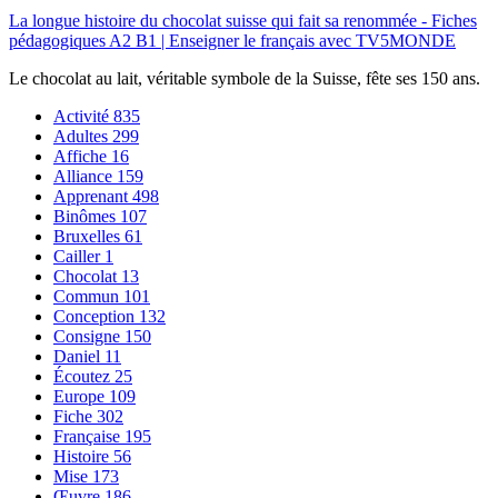
La longue histoire du chocolat suisse qui fait sa renommée - Fiches
pédagogiques A2 B1 | Enseigner le français avec TV5MONDE
Le chocolat au lait, véritable symbole de la Suisse, fête ses 150 ans.
Activité
835
Adultes
299
Affiche
16
Alliance
159
Apprenant
498
Binômes
107
Bruxelles
61
Cailler
1
Chocolat
13
Commun
101
Conception
132
Consigne
150
Daniel
11
Écoutez
25
Europe
109
Fiche
302
Française
195
Histoire
56
Mise
173
Œuvre
186