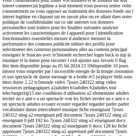
votre consentement pour traiter vos donnees et se fondent sur leur
interet commercial legitime a tout moment vous pouvez retirer votre
consentement ou vous opposer au traitement des donnees fonde sur l
interet legitime en cliquant sur en savoir plus ou en allant dans notre
politique de confidentialite sur ce site internet vos donnees
personnelles sont traitees pour les finalites suivantes analyser
activement les caracteristiques de l appareil pour l identification
fonctionnalites essentielles mesure d audience mesurer la
performance des contenus publicite utiliser des profils pour
selectionner des contenus personnalises aller au contenu principal
enseigner le francais avec tv5monde rechercher login back to top la
musique et la danse pour raconter l exil ajouter aux favoris 0 flag
this item disponible jusqu au 05 04 2024 23 59disponible 10 jours
laissez vous emporter par l incroyable energie de la troupe zoonation
et son spectacle de danse message in a bottle tv5 jwplayer field sous
titres duree 2 22 tv5monde video 7jours 240322 sting video
ressources pedagogiques a2adultes b1adultes b2adultes tout
telechargerzip15 mo conditions d utilisation a2 elementaire adultes
inviter un e ami e a un spectacle voir les fiches inviter un e ami e a
un spectacle adultes ecouter ecouter regarder regarder parler parler
vocabulaire danse interculturel musique fiche enseignant 7jours
240322 sting a2 enseignant pdf document 7jours 240322 sting a2
enseignant 0 pdf 192 ko 7jours 240322 sting a2 enseignant docx
document 7jours 240322 sting a2 enseignant 0 docx 128 ko fiche
apprenant 7jours 240322 sting a2 apprenant pdf document 7jours