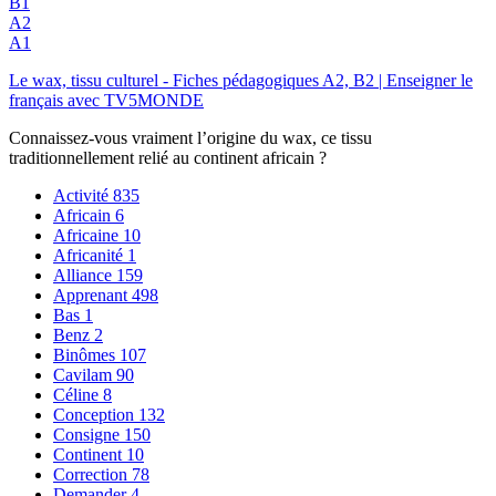
B1
A2
A1
Le wax, tissu culturel - Fiches pédagogiques A2, B2 | Enseigner le
français avec TV5MONDE
Connaissez-vous vraiment l’origine du wax, ce tissu
traditionnellement relié au continent africain ?
Activité
835
Africain
6
Africaine
10
Africanité
1
Alliance
159
Apprenant
498
Bas
1
Benz
2
Binômes
107
Cavilam
90
Céline
8
Conception
132
Consigne
150
Continent
10
Correction
78
Demander
4