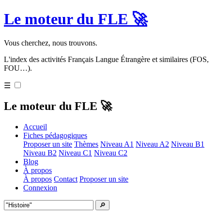
Le moteur du FLE 🚀
Vous cherchez, nous trouvons.
L'index des activités Français Langue Étrangère et similaires (FOS,
FOU…).
☰
Le moteur du FLE 🚀
Accueil
Fiches pédagogiques
Proposer un site
Thèmes
Niveau A1
Niveau A2
Niveau B1
Niveau B2
Niveau C1
Niveau C2
Blog
À propos
À propos
Contact
Proposer un site
Connexion
🔎