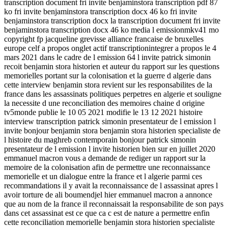
transcription document fri invite benjaminstora transcription pdf 87
ko fri invite benjaminstora transcription docx 46 ko fri invite
benjaminstora transcription docx la transcription document fri invite
benjaminstora transcription docx 46 ko media l emissionmkv41 mo
copyright fp jacqueline grevisse alliance francaise de bruxelles
europe celf a propos onglet actif transcriptionintegrer a propos le 4
mars 2021 dans le cadre de l emission 64 l invite patrick simonin
recoit benjamin stora historien et auteur du rapport sur les questions
memorielles portant sur la colonisation et la guerre d algerie dans
cette interview benjamin stora revient sur les responsabilites de la
france dans les assassinats politiques perpetres en algerie et souligne
la necessite d une reconciliation des memoires chaine d origine
tv5monde publie le 10 05 2021 modifie le 13 12 2021 histoire
interview transcription patrick simonin presentateur de l emission l
invite bonjour benjamin stora benjamin stora historien specialiste de
l histoire du maghreb contemporain bonjour patrick simonin
presentateur de l emission l invite historien bien sur en juillet 2020
emmanuel macron vous a demande de rediger un rapport sur la
memoire de la colonisation afin de permettre une reconnaissance
memorielle et un dialogue entre la france et l algerie parmi ces
recommandations il y avait la reconnaissance de l assassinat apres l
avoir torture de ali boumendjel hier emmanuel macron a annonce
que au nom de la france il reconnaissait la responsabilite de son pays
dans cet assassinat est ce que ca c est de nature a permettre enfin
cette reconciliation memorielle benjamin stora historien specialiste