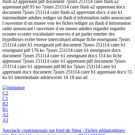
flash a2 apprenant pdf document 7jours 251114 caire flash a2
apprenant pdf 95 ko 7jours 251114 caire flash a2 apprenant docx
document 7jours 251114 caire flash a2 apprenant docx 4 mo b1
intermediaire adultes rediger un flash d information radio annoncant
l ouverture d un musee voir les fiches rediger un flash d information
radio annoncant l ouverture d un musee adultes regarder regarder
ecouter ecouter vocabulaire oeuvres d art parler emettre des
hypotheses ecrire breve interculturel afrique fiche enseignant 7jours
251114 caire b1 enseignant pdf document 7jours 251114 caire b1
enseignant pdf 176 ko 7jours 251114 caire b1 enseignant docx
document 7jours 251114 caire b1 enseignant docx 114 ko fiche
apprenant 7jours 251114 caire b1 apprenant pdf document 7jours
251114 caire b1 apprenant pdf 80 ko 7jours 251114 caire b1
apprenant docx document 7jours 251114 caire b1 apprenant docx 55
ko b1 intermediaire adolescents 16 18 ans ad
C2
C1
B2
B1
A2
A1
Spectacle contemporain sur fond de Sting - Fiches pédagogiques