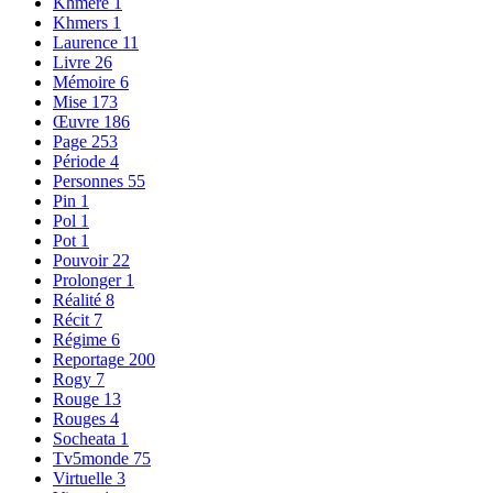
Khmère
1
Khmers
1
Laurence
11
Livre
26
Mémoire
6
Mise
173
Œuvre
186
Page
253
Période
4
Personnes
55
Pin
1
Pol
1
Pot
1
Pouvoir
22
Prolonger
1
Réalité
8
Récit
7
Régime
6
Reportage
200
Rogy
7
Rouge
13
Rouges
4
Socheata
1
Tv5monde
75
Virtuelle
3