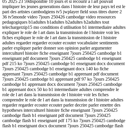
05 2025 23 59disponible 10 jours et si recourir a l art pouvait
impliquer les jeunes generations dans l histoire de leur pays tel est le
pari des artistes cambodgiens tv5 jwplayer field sous titres duree 2
36 tv5monde video 7jours 250426 cambodge video ressources
pedagogiques b1adultes b1adultes b2adultes b2adultes tout
telechargerzip15 mo conditions d utilisation b1 intermediaire adultes
expliquer le role de l art dans la transmission de l histoire voir les
fiches expliquer le role de l art dans la transmission de l histoire
adultes regarder regarder ecouter ecouter vocabulaire sentiments
parler expliquer parler donner son opinion parler argumenter
interculturel histoire fiche enseignant 7jours 250425 cambodge b1
enseignant pdf document 7jours 250425 cambodge b1 enseignant
pdf 215 ko 7jours 250425 cambodge b1 enseignant docx document
7jours 250425 cambodge b1 enseignant docx 140 ko fiche
apprenant 7jours 250425 cambodge b1 apprenant pdf document
7jours 250425 cambodge b1 apprenant pdf 97 ko 7jours 250425
cambodge b1 apprenant docx document 7jours 250425 cambodge
b1 apprenant docx 50 ko b1 intermediaire adultes comprendre le
role de l art dans la transmission de l histoire voir les fiches
comprendre le role de l art dans la transmission de l histoire adultes
regarder regarder ecouter ecouter parler decrire parler emettre des
hypotheses interculturel histoire fiche enseignant 7jours 250425
cambodge flash b1 enseignant pdf document 7jours 250425
cambodge flash b1 enseignant pdf 175 ko 7jours 250425 cambodge
flash b1 enseignant docx document 7jours 250425 cambodge flash