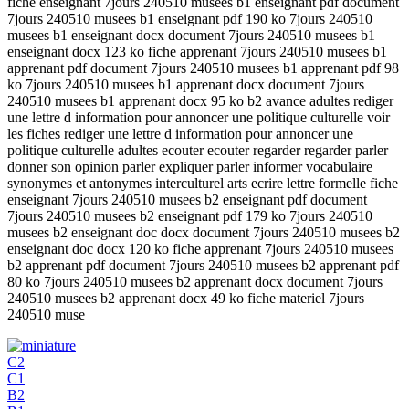
fiche enseignant 7jours 240510 musees b1 enseignant pdf document
7jours 240510 musees b1 enseignant pdf 190 ko 7jours 240510
musees b1 enseignant docx document 7jours 240510 musees b1
enseignant docx 123 ko fiche apprenant 7jours 240510 musees b1
apprenant pdf document 7jours 240510 musees b1 apprenant pdf 98
ko 7jours 240510 musees b1 apprenant docx document 7jours
240510 musees b1 apprenant docx 95 ko b2 avance adultes rediger
une lettre d information pour annoncer une politique culturelle voir
les fiches rediger une lettre d information pour annoncer une
politique culturelle adultes ecouter ecouter regarder regarder parler
donner son opinion parler expliquer parler informer vocabulaire
synonymes et antonymes interculturel arts ecrire lettre formelle fiche
enseignant 7jours 240510 musees b2 enseignant pdf document
7jours 240510 musees b2 enseignant pdf 179 ko 7jours 240510
musees b2 enseignant doc docx document 7jours 240510 musees b2
enseignant doc docx 120 ko fiche apprenant 7jours 240510 musees
b2 apprenant pdf document 7jours 240510 musees b2 apprenant pdf
80 ko 7jours 240510 musees b2 apprenant docx document 7jours
240510 musees b2 apprenant docx 49 ko fiche materiel 7jours
240510 muse
C2
C1
B2