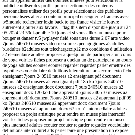
sur un appareil utiliser des donnees limitees pour selectionner la
publicite utiliser des profils pour selectionner des contenus
personnalises utiliser des profils pour selectionner des publicites
personnalisees aller au contenu principal enseigner le francais avec
tv5monde rechercher login back to top france visiter le louvre
autrement ajouter aux favoris 1 flag this item disponible jusqu au 24
05 2024 23 59disponible 10 jours et si vous alliez au musee pour
bouger et danser tv5 jwplayer field sous titres duree 2 07 arte video
7jours 240510 musees video ressources pedagogiques a2adultes
b1adultes b2adultes tout telechargerzip12 mo conditions d utilisation
a2 elementaire adultes proposer a quelqu un de participer a un cours
de yoga voir les fiches proposer a quelqu un de participer a un cours
de yoga adultes ecouter ecouter regarder regarder parler emettre des
hypotheses vocabulaire definitions interculturel arts ecrire texto fiche
enseignant 7jours 240510 musees a2 enseignant pdf document
7jours 240510 musees a2 enseignant pdf 185 ko 7jours 240510
musees a2 enseignant docx document 7jours 240510 musees a2
enseignant docx 120 ko fiche apprenant 7jours 240510 musees a2
apprenant pdf document 7jours 240510 musees a2 apprenant pdf 99
ko 7jours 240510 musees a2 apprenant docx document 7jours
240510 musees a2 apprenant docx 67 ko b1 intermediaire adultes
proposer un projet artistique pour rendre un musee plus interactif
voir les fiches proposer un projet artistique pour rendre un musee
plus interactif adultes ecouter ecouter regarder regarder vocabulaire
definitions interculturel arts parler faire une presentation un expose