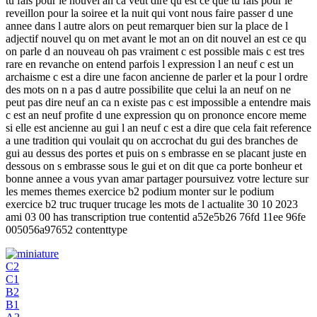
tu fais pour le nouvel an ca veut dire qu est ce que tu fais pour le
reveillon pour la soiree et la nuit qui vont nous faire passer d une
annee dans l autre alors on peut remarquer bien sur la place de l
adjectif nouvel qu on met avant le mot an on dit nouvel an est ce qu
on parle d an nouveau oh pas vraiment c est possible mais c est tres
rare en revanche on entend parfois l expression l an neuf c est un
archaisme c est a dire une facon ancienne de parler et la pour l ordre
des mots on n a pas d autre possibilite que celui la an neuf on ne
peut pas dire neuf an ca n existe pas c est impossible a entendre mais
c est an neuf profite d une expression qu on prononce encore meme
si elle est ancienne au gui l an neuf c est a dire que cela fait reference
a une tradition qui voulait qu on accrochat du gui des branches de
gui au dessus des portes et puis on s embrasse en se placant juste en
dessous on s embrasse sous le gui et on dit que ca porte bonheur et
bonne annee a vous yvan amar partager poursuivez votre lecture sur
les memes themes exercice b2 podium monter sur le podium
exercice b2 truc truquer trucage les mots de l actualite 30 10 2023
ami 03 00 has transcription true contentid a52e5b26 76fd 11ee 96fe
005056a97652 contenttype
C2
C1
B2
B1