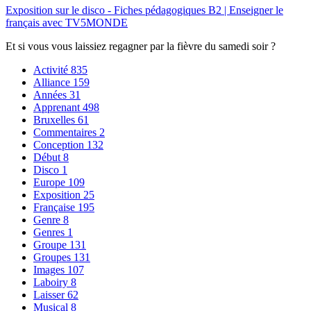
Exposition sur le disco - Fiches pédagogiques B2 | Enseigner le
français avec TV5MONDE
Et si vous vous laissiez regagner par la fièvre du samedi soir ?
Activité
835
Alliance
159
Années
31
Apprenant
498
Bruxelles
61
Commentaires
2
Conception
132
Début
8
Disco
1
Europe
109
Exposition
25
Française
195
Genre
8
Genres
1
Groupe
131
Groupes
131
Images
107
Laboiry
8
Laisser
62
Musical
8