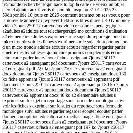
tv5monde rechercher login back to top la carte de voeux un objet
eternel ajouter aux favoris disponible jusqu au 31 01 2025 23
59disponible 10 jours en 2025 comment transmet on ses voeux pour
la nouvelle annee tv5 jwplayer field sous titres duree 1 40 tv5monde
video 7jours 250117 cartevoeux video ressources pedagogiques
a2adultes a2adultes tout telechargerzip9 mo conditions d utilisation
a2 elementaire adultes s exprimer sur le sujet du reportage lors d un
micro trottoir voir les fiches s exprimer sur le sujet du reportage lors
d un micro trottoir adultes ecouter ecouter regarder regarder parler
emettre des hypotheses grammaire pronoms complements ecrire
lettre carte parler interviewer fiche enseignant 7jours 250117
cartevoeux a2 enseignant pdf document 7jours 250117 cartevoeux
a2 enseignant pdf 227 ko 7jours 250117 cartevoeux a2 enseignant
docx document 7jours 250117 cartevoeux a2 enseignant docx 130
ko fiche apprenant 7jours 250117 cartevoeux a2 apprenant pdf
document 7jours 250117 cartevoeux a2 apprenant pdf 80 ko 7jours
250117 cartevoeux a2 apprenant docx document 7jours 250117
cartevoeux a2 apprenant docx 48 ko a2 elementaire adultes s
exprimer sur le sujet du reportage sous forme de monologue suivi
voir les fiches s exprimer sur le sujet du reportage sous forme de
monologue suivi adultes regarder regarder ecouter ecouter parler
donner son opinion education aux medias images fiche enseignant
7jours 250117 cartevoeux flash a2 enseignant pdf document 7jours
250117 cartevoeux flash a2 enseignant pdf 197 ko 7jours 250117
cartevoeux flash a2 enseignant docx document 7jours 250117