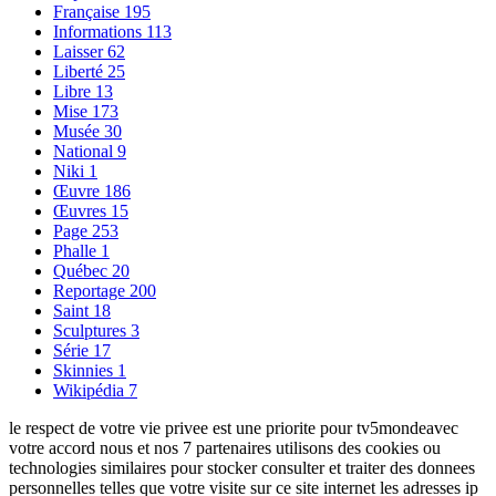
Française
195
Informations
113
Laisser
62
Liberté
25
Libre
13
Mise
173
Musée
30
National
9
Niki
1
Œuvre
186
Œuvres
15
Page
253
Phalle
1
Québec
20
Reportage
200
Saint
18
Sculptures
3
Série
17
Skinnies
1
Wikipédia
7
le respect de votre vie privee est une priorite pour tv5mondeavec
votre accord nous et nos 7 partenaires utilisons des cookies ou
technologies similaires pour stocker consulter et traiter des donnees
personnelles telles que votre visite sur ce site internet les adresses ip