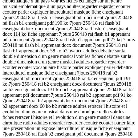
emblematique d un pays voir les fiches echanger sur un genre
musical emblematique d un pays adultes regarder regarder ecouter
ecouter parler expliquer interculturel musique fiche enseignant
7jours 250418 rai flash b1 enseignant pdf document 7jours 250418
rai flash b1 enseignant pdf 190 ko 7jours 250418 rai flash b1
enseignant docx document 7jours 250418 rai flash b1 enseignant
docx 114 ko fiche apprenant 7jours 250418 rai flash b1 apprenant
pdf document 7jours 250418 rai flash b1 apprenant pdf 77 ko 7jours
250418 rai flash b1 apprenant docx document 7jours 250418 rai
flash b1 apprenant docx 58 ko b2 avance adultes debattre sur la
double dimension d un genre musical voir les fiches debattre sur la
double dimension d un genre musical adultes regarder regarder
ecouter ecouter vocabulaire histoire parler expliquer parler debattre
interculturel musique fiche enseignant 7jours 250418 rai b2
enseignant pdf document 7jours 250418 rai b2 enseignant pdf 191
ko 7jours 250418 rai b2 enseignant docx document 7jours 250418
rai b2 enseignant docx 131 ko fiche apprenant 7jours 250418 rai b2
apprenant pdf document 7jours 250418 rai b2 apprenant pdf 91 ko
7jours 250418 rai b2 apprenant docx document 7jours 250418 rai
b2 apprenant docx 60 ko b2 avance adultes retracer l histoire et l
evolution d un genre musical dans une chronique radio voir les
fiches retracer l histoire et l evolution d un genre musical dans une
chronique radio adultes regarder regarder ecouter ecouter parler faire
une presentation un expose interculturel musique fiche enseignant
7jours 250418 rai flash b2 enseignant pdf document 7jours 250418