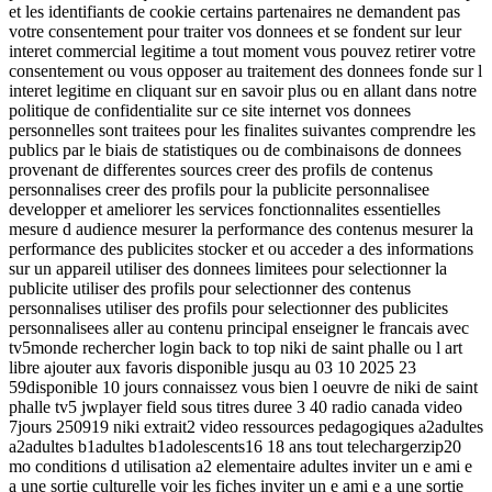
et les identifiants de cookie certains partenaires ne demandent pas
votre consentement pour traiter vos donnees et se fondent sur leur
interet commercial legitime a tout moment vous pouvez retirer votre
consentement ou vous opposer au traitement des donnees fonde sur l
interet legitime en cliquant sur en savoir plus ou en allant dans notre
politique de confidentialite sur ce site internet vos donnees
personnelles sont traitees pour les finalites suivantes comprendre les
publics par le biais de statistiques ou de combinaisons de donnees
provenant de differentes sources creer des profils de contenus
personnalises creer des profils pour la publicite personnalisee
developper et ameliorer les services fonctionnalites essentielles
mesure d audience mesurer la performance des contenus mesurer la
performance des publicites stocker et ou acceder a des informations
sur un appareil utiliser des donnees limitees pour selectionner la
publicite utiliser des profils pour selectionner des contenus
personnalises utiliser des profils pour selectionner des publicites
personnalisees aller au contenu principal enseigner le francais avec
tv5monde rechercher login back to top niki de saint phalle ou l art
libre ajouter aux favoris disponible jusqu au 03 10 2025 23
59disponible 10 jours connaissez vous bien l oeuvre de niki de saint
phalle tv5 jwplayer field sous titres duree 3 40 radio canada video
7jours 250919 niki extrait2 video ressources pedagogiques a2adultes
a2adultes b1adultes b1adolescents16 18 ans tout telechargerzip20
mo conditions d utilisation a2 elementaire adultes inviter un e ami e
a une sortie culturelle voir les fiches inviter un e ami e a une sortie