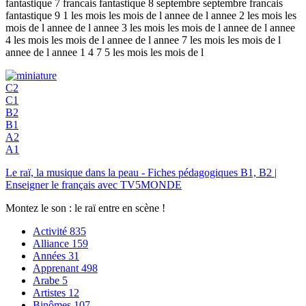
fantastique 7 francais fantastique 8 septembre septembre francais
fantastique 9 1 les mois les mois de l annee de l annee 2 les mois les
mois de l annee de l annee 3 les mois les mois de l annee de l annee
4 les mois les mois de l annee de l annee 7 les mois les mois de l
annee de l annee 1 4 7 5 les mois les mois de l
C2
C1
B2
B1
A2
A1
Le raï, la musique dans la peau - Fiches pédagogiques B1, B2 |
Enseigner le français avec TV5MONDE
Montez le son : le raï entre en scène !
Activité
835
Alliance
159
Années
31
Apprenant
498
Arabe
5
Artistes
12
Binômes
107