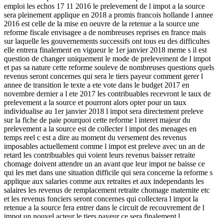
emploi les echos 17 11 2016 le prelevement de l impot a la source
sera pleinement applique en 2018 a promis francois hollande l annee
2016 est celle de la mise en oeuvre de la retenue a la source une
reforme fiscale envisagee a de nombreuses reprises en france mais
sur laquelle les gouvernements successifs ont tous eu des difficultes
elle entrera finalement en vigueur le 1er janvier 2018 meme s il est
question de changer uniquement le mode de prelevement de l impot
et pas sa nature cette reforme souleve de nombreuses questions quels
revenus seront concernes qui sera le tiers payeur comment gerer l
annee de transition le texte a ete vote dans le budget 2017 en
novembre dernier a l ete 2017 les contribuables recevront le taux de
prelevement a la source et pourront alors opter pour un taux
individualise au 1er janvier 2018 l impot sera directement preleve
sur la fiche de paie pourquoi cette reforme l interet majeur du
prelevement a la source est de collecter l impot des menages en
temps reel c est a dire au moment du versement des revenus
imposables actuellement comme l impot est preleve avec un an de
retard les contribuables qui voient leurs revenus baisser retraite
chomage doivent attendre un an avant que leur impot ne baisse ce
qui les met dans une situation difficile qui sera concerne la reforme s
applique aux salaries comme aux retraites et aux independants les
salaires les revenus de remplacement retraite chomage maternite etc
et les revenus fonciers seront concernes qui collectera l impot la
retenue a la source fera entrer dans le circuit de recouvrement de l
impot un nouvel acteur le tiers payeur ce sera finalement l