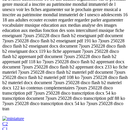
genre musical a inscrire au patrimoine mondial immateriel de l
unesco voir les fiches argumenter sur le prochain genre musical a
inscrire au patrimoine mondial immateriel de l unesco adolescents 16
18 ans adultes ecouter ecouter regarder regarder parler argumenter
vocabulaire musique education aux medias analyse des images
education aux medias fonction des sons interculturel musique fiche
enseignant 7jours 250228 disco flash b2 enseignant pdf document
7jours 250228 disco flash b2 enseignant pdf 191 ko 7jours 250228
disco flash b2 enseignant docx document 7jours 250228 disco flash
b2 enseignant docx 119 ko fiche apprenant 7jours 250228 disco
flash b2 apprenant pdf document 7jours 250228 disco flash b2
apprenant pdf 118 ko 7jours 250228 disco flash b2 apprenant docx
document 7jours 250228 disco flash b2 apprenant docx 233 ko fiche
materiel 7jours 250228 disco flash b2 materiel pdf document 7jours
250228 disco flash b2 materiel pdf 108 ko 7jours 250228 disco flash
b2 materiel docx document 7jours 250228 disco flash b2 materiel
docx 122 ko contenus complementaires 7jours 250228 disco
transcription pdf 7jours 250228 disco transcription docx 54 ko
transcription document 7jours 250228 disco transcription pdf 88 ko
7jours 250228 disco transcription docx 54 ko 7jours 250228 disco
tran
C2
C1