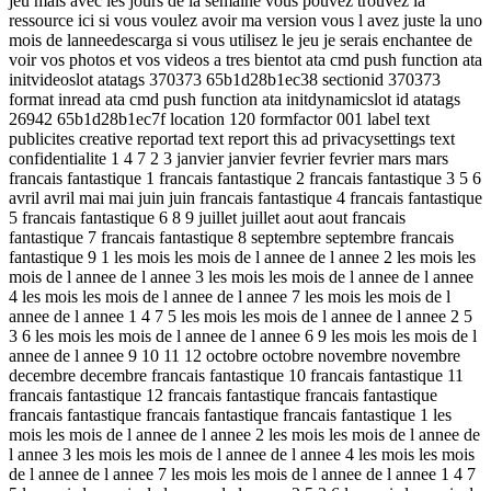
jeu mais avec les jours de la semaine vous pouvez trouvez la
ressource ici si vous voulez avoir ma version vous l avez juste la uno
mois de lanneedescarga si vous utilisez le jeu je serais enchantee de
voir vos photos et vos videos a tres bientot ata cmd push function ata
initvideoslot atatags 370373 65b1d28b1ec38 sectionid 370373
format inread ata cmd push function ata initdynamicslot id atatags
26942 65b1d28b1ec7f location 120 formfactor 001 label text
publicites creative reportad text report this ad privacysettings text
confidentialite 1 4 7 2 3 janvier janvier fevrier fevrier mars mars
francais fantastique 1 francais fantastique 2 francais fantastique 3 5 6
avril avril mai mai juin juin francais fantastique 4 francais fantastique
5 francais fantastique 6 8 9 juillet juillet aout aout francais
fantastique 7 francais fantastique 8 septembre septembre francais
fantastique 9 1 les mois les mois de l annee de l annee 2 les mois les
mois de l annee de l annee 3 les mois les mois de l annee de l annee
4 les mois les mois de l annee de l annee 7 les mois les mois de l
annee de l annee 1 4 7 5 les mois les mois de l annee de l annee 2 5
3 6 les mois les mois de l annee de l annee 6 9 les mois les mois de l
annee de l annee 9 10 11 12 octobre octobre novembre novembre
decembre decembre francais fantastique 10 francais fantastique 11
francais fantastique 12 francais fantastique francais fantastique
francais fantastique francais fantastique francais fantastique 1 les
mois les mois de l annee de l annee 2 les mois les mois de l annee de
l annee 3 les mois les mois de l annee de l annee 4 les mois les mois
de l annee de l annee 7 les mois les mois de l annee de l annee 1 4 7