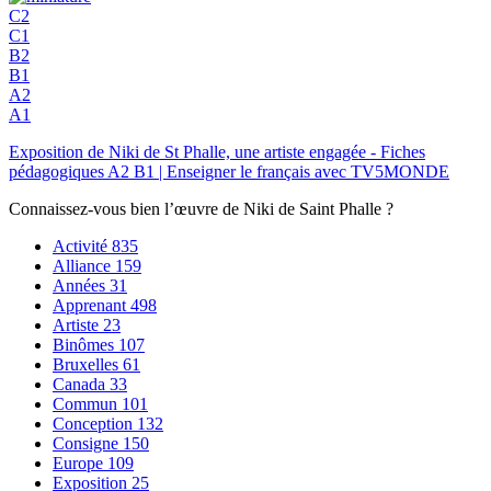
C2
C1
B2
B1
A2
A1
Exposition de Niki de St Phalle, une artiste engagée - Fiches
pédagogiques A2 B1 | Enseigner le français avec TV5MONDE
Connaissez-vous bien l’œuvre de Niki de Saint Phalle ?
Activité
835
Alliance
159
Années
31
Apprenant
498
Artiste
23
Binômes
107
Bruxelles
61
Canada
33
Commun
101
Conception
132
Consigne
150
Europe
109
Exposition
25