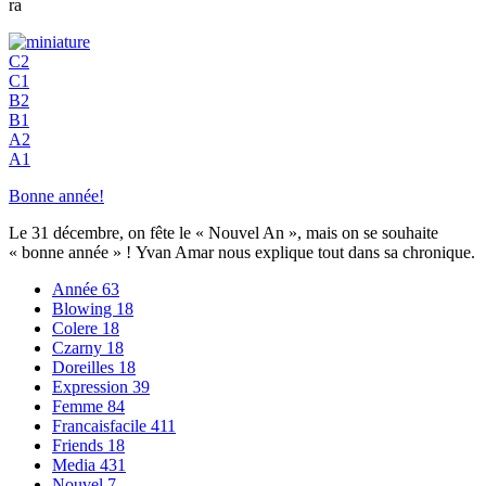
ra
C2
C1
B2
B1
A2
A1
Bonne année!
Le 31 décembre, on fête le « Nouvel An », mais on se souhaite
« bonne année » ! Yvan Amar nous explique tout dans sa chronique.
Année
63
Blowing
18
Colere
18
Czarny
18
Doreilles
18
Expression
39
Femme
84
Francaisfacile
411
Friends
18
Media
431
Nouvel
7