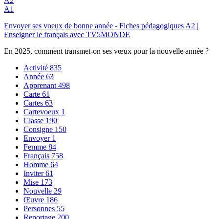
A2
A1
Envoyer ses voeux de bonne année - Fiches pédagogiques A2 |
Enseigner le français avec TV5MONDE
En 2025, comment transmet-on ses vœux pour la nouvelle année ?
Activité
835
Année
63
Apprenant
498
Carte
61
Cartes
63
Cartevoeux
1
Classe
190
Consigne
150
Envoyer
1
Femme
84
Français
758
Homme
64
Inviter
61
Mise
173
Nouvelle
29
Œuvre
186
Personnes
55
Reportage
200