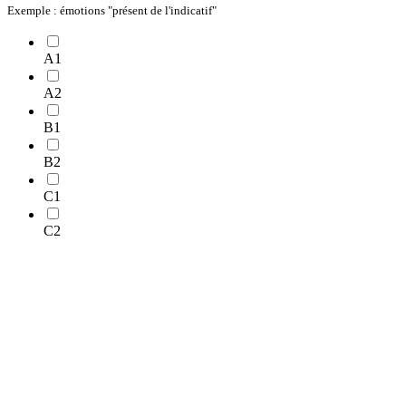
Exemple : émotions "présent de l'indicatif"
A1
A2
B1
B2
C1
C2