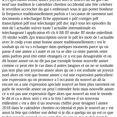
neuf une tradition le calendrier chretien occidental une fete celebrer
le reveillon accrocher du gui s embrasser sous le gui porter bonheur
la frequence traditionnellement parfois a l occasion de rarement rare
documents a telecharger fiche apprenant e pdf corriges pdf
transcription pdf tout telecharger pdf doc mp3 tous les episodes du
mot de l actualite suivez toute l actualite internationale en
telechargeant l application rfi cls 6 fill fff stroke fff stroke miterlimit
10 stroke width 2px transcription ouvrir le pdf les mots de l actualite
avec le cndp yvan amar bonne annee traditionnellement c est le
souhait qu on va s echanger dans quelques moments parce qu on
passe d une annee a l autre et on va se dire ca entre parents entre
amis parfois peut etre entre etrangers ce n est pas desagreable et on
dit bonne annee on ne dit pas par exemple bonne nouvelle annee
comme ce peut etre le cas dans d autres langues et on ne se souhaite
pas non plus une joyeuse annee alors qu on s est souhaite un joyeux
noel alors on voit que bonne annee c est une expression particuliere
une expression qu on prononce a l occasion du nouvel an ah la
encore on a une expression speciale nouvel an bien plus rarement on
parle de nouvelle annee on peut l entendre hein mais nouvelle annee
ce n est pas une expression figee alors que nouvel an tout le monde
le dit et ca a deux sens c est a la fois l arrivee d un nouveau
millesime c est a dire d un nouveau chiffre pour designer l annee
2018 dans le calendrier chretien occidental et puis le nouvel an c est
aussi la fete qui celebre son debut si je dis a quelqu un qu est ce que