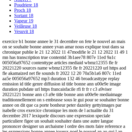
Poudriere
18
Proch
18
Sortant
18
Vapeur
19
Veilleuse
18
Vesuvit
18
exercice b1 bonne annee le 31 decembre on fete le nouvel an mais
on se souhaite bonne annee yvan amar nous explique tout dans sa
chronique publie le 21 12 2022 11 47modifie le 21 12 2022 11 49 1
mn has transcription true contentid 3b1aee78 807e 11ed 9a1c
005056a97652 contenttype articles mediaid wbmz12355 fle fr
20221220 sources name wbmz12355 fle fr 20221220 url https aod
fle akamaized net fle sounds fr 2022 12 20 70a5b1a6 807c 11ed
aa5e 005056a97652 mp3 duration 132 46 broadcasttype replay
emission id title genre diffusion id title bonne ann u00e9e image
duration pubdate url https francaisfacile rfi fr fr r c3 a9viser
20221221 bonne ann c3 a9e title bonne ann u00e9e mediaimage
traditionnellement on s embrasse sous le gui pour se souhaiter bonne
annee on dit que ca porte bonheur peter dazeley gettyimages par
isabelle cros exercice chronique les mots de l actualite du 31
decembre 2017 lexiquele discours une expression speciale
particuliere figee un souhait souhaiter dans une autre langue
prononcer designer un archaisme l ordre des mots faire reference a
les expressions bonne annee joyeux noel le nouvel an au gui l an