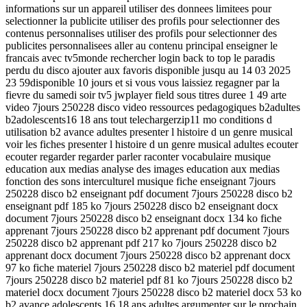
informations sur un appareil utiliser des donnees limitees pour
selectionner la publicite utiliser des profils pour selectionner des
contenus personnalises utiliser des profils pour selectionner des
publicites personnalisees aller au contenu principal enseigner le
francais avec tv5monde rechercher login back to top le paradis
perdu du disco ajouter aux favoris disponible jusqu au 14 03 2025
23 59disponible 10 jours et si vous vous laissiez regagner par la
fievre du samedi soir tv5 jwplayer field sous titres duree 1 49 arte
video 7jours 250228 disco video ressources pedagogiques b2adultes
b2adolescents16 18 ans tout telechargerzip11 mo conditions d
utilisation b2 avance adultes presenter l histoire d un genre musical
voir les fiches presenter l histoire d un genre musical adultes ecouter
ecouter regarder regarder parler raconter vocabulaire musique
education aux medias analyse des images education aux medias
fonction des sons interculturel musique fiche enseignant 7jours
250228 disco b2 enseignant pdf document 7jours 250228 disco b2
enseignant pdf 185 ko 7jours 250228 disco b2 enseignant docx
document 7jours 250228 disco b2 enseignant docx 134 ko fiche
apprenant 7jours 250228 disco b2 apprenant pdf document 7jours
250228 disco b2 apprenant pdf 217 ko 7jours 250228 disco b2
apprenant docx document 7jours 250228 disco b2 apprenant docx
97 ko fiche materiel 7jours 250228 disco b2 materiel pdf document
7jours 250228 disco b2 materiel pdf 81 ko 7jours 250228 disco b2
materiel docx document 7jours 250228 disco b2 materiel docx 53 ko
b2 avance adolescents 16 18 ans adultes argumenter sur le prochain