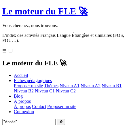
Le moteur du FLE 🚀
Vous cherchez, nous trouvons.
L'index des activités Français Langue Étrangère et similaires (FOS,
FOU…).
☰
Le moteur du FLE 🚀
Accueil
Fiches pédagogiques
Proposer un site
Thèmes
Niveau A1
Niveau A2
Niveau B1
Niveau B2
Niveau C1
Niveau C2
Blog
À propos
À propos
Contact
Proposer un site
Connexion
🔎