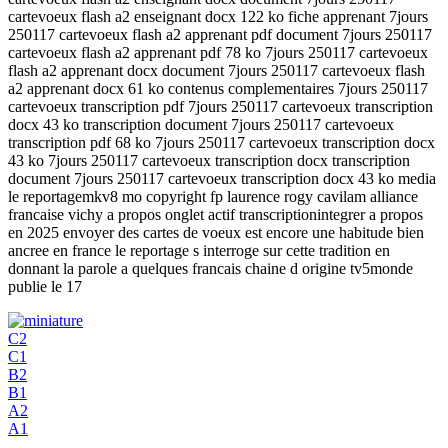
cartevoeux flash a2 enseignant docx 122 ko fiche apprenant 7jours
250117 cartevoeux flash a2 apprenant pdf document 7jours 250117
cartevoeux flash a2 apprenant pdf 78 ko 7jours 250117 cartevoeux
flash a2 apprenant docx document 7jours 250117 cartevoeux flash
a2 apprenant docx 61 ko contenus complementaires 7jours 250117
cartevoeux transcription pdf 7jours 250117 cartevoeux transcription
docx 43 ko transcription document 7jours 250117 cartevoeux
transcription pdf 68 ko 7jours 250117 cartevoeux transcription docx
43 ko 7jours 250117 cartevoeux transcription docx transcription
document 7jours 250117 cartevoeux transcription docx 43 ko media
le reportagemkv8 mo copyright fp laurence rogy cavilam alliance
francaise vichy a propos onglet actif transcriptionintegrer a propos
en 2025 envoyer des cartes de voeux est encore une habitude bien
ancree en france le reportage s interroge sur cette tradition en
donnant la parole a quelques francais chaine d origine tv5monde
publie le 17
C2
C1
B2
B1
A2
A1