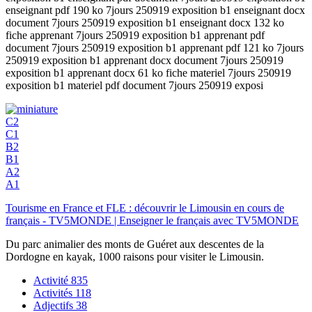
enseignant pdf 190 ko 7jours 250919 exposition b1 enseignant docx
document 7jours 250919 exposition b1 enseignant docx 132 ko
fiche apprenant 7jours 250919 exposition b1 apprenant pdf
document 7jours 250919 exposition b1 apprenant pdf 121 ko 7jours
250919 exposition b1 apprenant docx document 7jours 250919
exposition b1 apprenant docx 61 ko fiche materiel 7jours 250919
exposition b1 materiel pdf document 7jours 250919 exposi
C2
C1
B2
B1
A2
A1
Tourisme en France et FLE : découvrir le Limousin en cours de
français - TV5MONDE | Enseigner le français avec TV5MONDE
Du parc animalier des monts de Guéret aux descentes de la
Dordogne en kayak, 1000 raisons pour visiter le Limousin.
Activité
835
Activités
118
Adjectifs
38