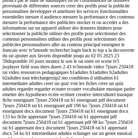
publics par le biais de statistiques ou de combinaisons de donnees
provenant de differentes sources creer des profils pour la publicite
personnalisee developper et ameliorer les services fonctionnalites
essentielles mesure d audience mesurer la performance des contenus
mesurer la performance des publicites stocker et ou acceder a des
informations sur un appareil utiliser des donnees limitees pour
selectionner la publicite utiliser des profils pour selectionner des
contenus personnalises utiliser des profils pour selectionner des
publicites personnalisees aller au contenu principal enseigner le
francais avec tv5monde rechercher login back to top a la decouverte
du rai ajouter aux favoris disponible jusqu au 02 05 2025 23
59disponible 10 jours montez le son le rai entre en scene tv5
jwplayer field sous titres duree 2 43 tv5monde video 7jours 250418
rai video ressources pedagogiques b1adultes b1adultes b2adultes
b2adultes tout telechargerzip2 mo conditions d utilisation b1
intermediaire adultes creer un quiz voir les fiches creer un quiz
adultes regarder regarder ecouter ecouter vocabulaire musique parler
emettre des hypotheses ecrire ecriture creative interculturel musique
fiche enseignant 7jours 250418 rai b1 enseignant pdf document
7jours 250418 rai b1 enseignant pdf 196 ko 7jours 250418 rai b1
enseignant docx document 7jours 250418 rai b1 enseignant docx
133 ko fiche apprenant 7jours 250418 rai b1 apprenant pdf
document 7jours 250418 rai b1 apprenant pdf 98 ko 7jours 250418
rai b1 apprenant docx document 7jours 250418 rai b1 apprenant
docx 54 ko b1 intermediaire adultes echanger sur un genre musical