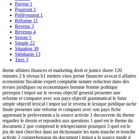
Payeur
1
Pourront
3
Prélèvement
1
Réforme
11
Revenu
3
Revenus
4
Seront
5
Simple
22
Situation
39
Stéphanie
13
Tiers
3
theme affaires finances et marketing droit et justice duree 120
minutes 2 h niveau b1 metiers vises juriste financier avocat d affaires
economiste fiscaliste expert comptable notaire redacteur dans des
revues juridiques ou economiques homme femme politique
prerequis l impot sur le revenu objectif general presenter une
reforme et comparer avec son pays objectif grammatical le futur
simple objectif lexical l impot sur le revenu le lexique juridique tache
finale presenter une reforme et comparer avec son pays fiche
apprenant le prelevement a la source activite 1 decouverte du theme
regardez le dessin et repondez aux questions 1 quel est le theme du
document 2 que comprend le telespectateur pourquoi 3 quel est le
jeu de mot cherchez dans un dictionnaire les mots tranche et tronche
activite 2 comprehension du document l impot a la source mode d