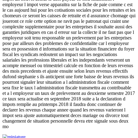
employeur l impot verse apparaitra sur la fiche de paie comme c est
le cas aujourd hui pour les cotisations sociales pour les retraites et les
chomeurs ce seront les caisses de retraite et d assurance chomage qui
joueront ce role cette option ne ravit pas le patronat qui craint une
complexite supplementaire pour les entreprises il souhaite aussi des
garanties juridiques en cas d erreur sur la collecte il ne faut pas que l
employeur soit tenu responsable un prelevement par les entreprises
pose par ailleurs des problemes de confidentialite car l employeur
sera en possession d informations sur la situation financiere du foyer
fiscal les syndicats redoutent un impact sur les negociations
salariales les professions liberales et les independants verseront un
acompte mensuel ou trimestriel calcule en fonction de leurs revenus
des mois precedents et ajuste ensuite selon leurs revenus effectifs
dufond stephanie s ils anticipent une forte baisse de leurs revenus ils
pourront signaler leur situation a l administration fiscale comment
sera fixe le taux l administration fiscale transmettra au contribuable
et a l employeur un taux de prelevement au deuxieme semestre 2017
ce taux sera actualise en septembre 2018 suite a la declaration d
impots remplie au printemps 2018 il faudra donc continuer de
declarer les revenus chaque annee quand les revenus varieront l
impot sera ajuste automatiquement deces mariage ou divorce tout
changement de situation personnelle devra etre signale sous deux
mo