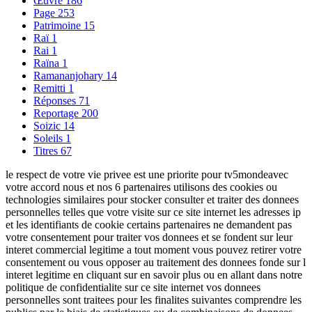
Œuvre
186
Page
253
Patrimoine
15
Raï
1
Rai
1
Raïna
1
Ramananjohary
14
Remitti
1
Réponses
71
Reportage
200
Soizic
14
Soleils
1
Titres
67
le respect de votre vie privee est une priorite pour tv5mondeavec
votre accord nous et nos 6 partenaires utilisons des cookies ou
technologies similaires pour stocker consulter et traiter des donnees
personnelles telles que votre visite sur ce site internet les adresses ip
et les identifiants de cookie certains partenaires ne demandent pas
votre consentement pour traiter vos donnees et se fondent sur leur
interet commercial legitime a tout moment vous pouvez retirer votre
consentement ou vous opposer au traitement des donnees fonde sur l
interet legitime en cliquant sur en savoir plus ou en allant dans notre
politique de confidentialite sur ce site internet vos donnees
personnelles sont traitees pour les finalites suivantes comprendre les