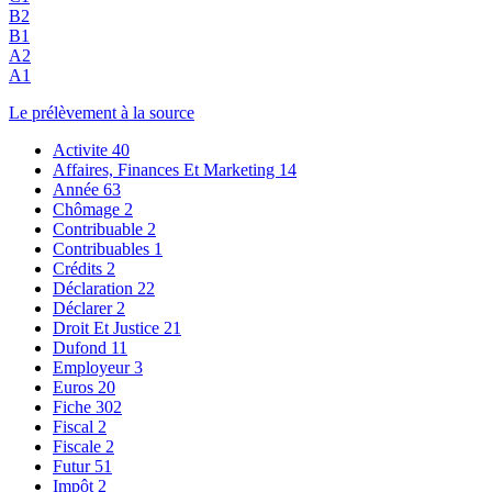
B2
B1
A2
A1
Le prélèvement à la source
Activite
40
Affaires, Finances Et Marketing
14
Année
63
Chômage
2
Contribuable
2
Contribuables
1
Crédits
2
Déclaration
22
Déclarer
2
Droit Et Justice
21
Dufond
11
Employeur
3
Euros
20
Fiche
302
Fiscal
2
Fiscale
2
Futur
51
Impôt
2