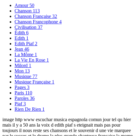
Amour
50
Chanson
113
Chanson Française
32
Chanson Francophone
4
Civilisation
37
Édith
6
Edith
1
Edith Piaf
2
Jean
46
La Môme
1
La Vie En Rose
1
Milord
1
Mon
13
Musique
77
Musique Française
1
Pages
3
Paris
110
Paroles
36
Piaf
3
Rien De Rien
1
image http www escuchar musica espagnola comun jour tel qu hier
mais il y a 50 ans la voix d edith piaf s eteignait mais pas pour
toujours il nous reste ses chansons et le souvenir d une vie marquee
par le succes et le drame la plus grande chanteuse francaise la mome