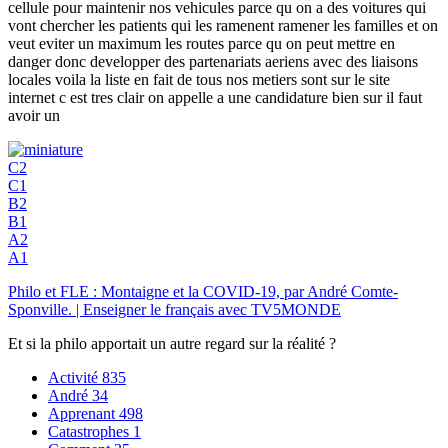
cellule pour maintenir nos vehicules parce qu on a des voitures qui
vont chercher les patients qui les ramenent ramener les familles et on
veut eviter un maximum les routes parce qu on peut mettre en
danger donc developper des partenariats aeriens avec des liaisons
locales voila la liste en fait de tous nos metiers sont sur le site
internet c est tres clair on appelle a une candidature bien sur il faut
avoir un
C2
C1
B2
B1
A2
A1
Philo et FLE : Montaigne et la COVID-19, par André Comte-
Sponville. | Enseigner le français avec TV5MONDE
Et si la philo apportait un autre regard sur la réalité ?
Activité
835
André
34
Apprenant
498
Catastrophes
1