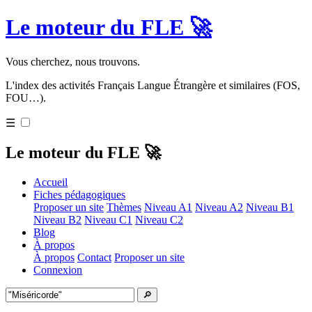
Le moteur du FLE 🚀
Vous cherchez, nous trouvons.
L'index des activités Français Langue Étrangère et similaires (FOS,
FOU…).
☰
Le moteur du FLE 🚀
Accueil
Fiches pédagogiques
Proposer un site
Thèmes
Niveau A1
Niveau A2
Niveau B1
Niveau B2
Niveau C1
Niveau C2
Blog
À propos
À propos
Contact
Proposer un site
Connexion
🔎