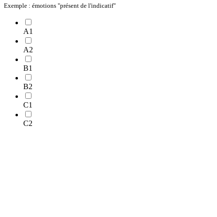
Exemple : émotions "présent de l'indicatif"
A1
A2
B1
B2
C1
C2