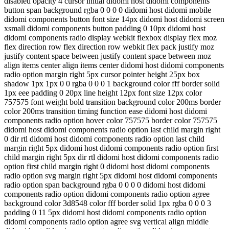
disabled opacity 4 cursor initial didomi host didomi components
button span background rgba 0 0 0 0 didomi host didomi mobile
didomi components button font size 14px didomi host didomi screen
xsmall didomi components button padding 0 10px didomi host
didomi components radio display webkit flexbox display flex moz
flex direction row flex direction row webkit flex pack justify moz
justify content space between justify content space between moz
align items center align items center didomi host didomi components
radio option margin right 5px cursor pointer height 25px box
shadow 1px 1px 0 0 rgba 0 0 0 1 background color fff border solid
1px eee padding 0 20px line height 12px font size 12px color
757575 font weight bold transition background color 200ms border
color 200ms transition timing function ease didomi host didomi
components radio option hover color 757575 border color 757575
didomi host didomi components radio option last child margin right
0 dir rtl didomi host didomi components radio option last child
margin right 5px didomi host didomi components radio option first
child margin right 5px dir rtl didomi host didomi components radio
option first child margin right 0 didomi host didomi components
radio option svg margin right 5px didomi host didomi components
radio option span background rgba 0 0 0 0 didomi host didomi
components radio option didomi components radio option agree
background color 3d8548 color fff border solid 1px rgba 0 0 0 3
padding 0 11 5px didomi host didomi components radio option
didomi components radio option agree svg vertical align middle