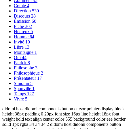
Comment
35
Comte
4
Direction
530
Discours
28
Émission
60
Fiche
302
Heureux
5
Homme
64
Invité
10
Libre
13
Montaigne
1
Oui
44
Patrick
8
Philosophe
3
Philosophique
2
Présentateur
17
Simonin
5
Sponville
1
Temps
127
Vivre
5
didomi host didomi components button cursor pointer display block
height 38px padding 0 20px font size 16px line height 18px font
weight bold text align center color 555 background color eee border
solid 1px rgba 34 34 34 2 didomi host didomi components button