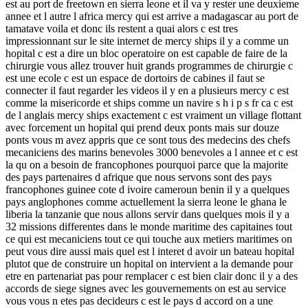
est au port de freetown en sierra leone et il va y rester une deuxieme
annee et l autre l africa mercy qui est arrive a madagascar au port de
tamatave voila et donc ils restent a quai alors c est tres
impressionnant sur le site internet de mercy ships il y a comme un
hopital c est a dire un bloc operatoire on est capable de faire de la
chirurgie vous allez trouver huit grands programmes de chirurgie c
est une ecole c est un espace de dortoirs de cabines il faut se
connecter il faut regarder les videos il y en a plusieurs mercy c est
comme la misericorde et ships comme un navire s h i p s fr ca c est
de l anglais mercy ships exactement c est vraiment un village flottant
avec forcement un hopital qui prend deux ponts mais sur douze
ponts vous m avez appris que ce sont tous des medecins des chefs
mecaniciens des marins benevoles 3000 benevoles a l annee et c est
la qu on a besoin de francophones pourquoi parce que la majorite
des pays partenaires d afrique que nous servons sont des pays
francophones guinee cote d ivoire cameroun benin il y a quelques
pays anglophones comme actuellement la sierra leone le ghana le
liberia la tanzanie que nous allons servir dans quelques mois il y a
32 missions differentes dans le monde maritime des capitaines tout
ce qui est mecaniciens tout ce qui touche aux metiers maritimes on
peut vous dire aussi mais quel est l interet d avoir un bateau hopital
plutot que de construire un hopital on intervient a la demande pour
etre en partenariat pas pour remplacer c est bien clair donc il y a des
accords de siege signes avec les gouvernements on est au service
vous vous n etes pas decideurs c est le pays d accord on a une