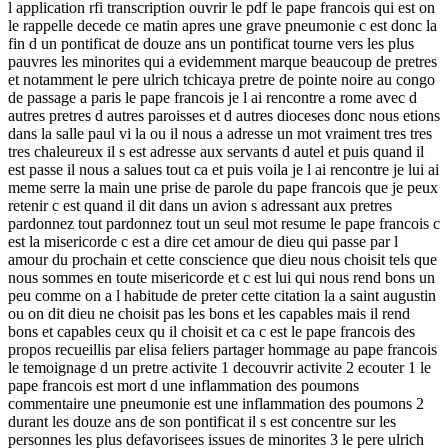
l application rfi transcription ouvrir le pdf le pape francois qui est on
le rappelle decede ce matin apres une grave pneumonie c est donc la
fin d un pontificat de douze ans un pontificat tourne vers les plus
pauvres les minorites qui a evidemment marque beaucoup de pretres
et notamment le pere ulrich tchicaya pretre de pointe noire au congo
de passage a paris le pape francois je l ai rencontre a rome avec d
autres pretres d autres paroisses et d autres dioceses donc nous etions
dans la salle paul vi la ou il nous a adresse un mot vraiment tres tres
tres chaleureux il s est adresse aux servants d autel et puis quand il
est passe il nous a salues tout ca et puis voila je l ai rencontre je lui ai
meme serre la main une prise de parole du pape francois que je peux
retenir c est quand il dit dans un avion s adressant aux pretres
pardonnez tout pardonnez tout un seul mot resume le pape francois c
est la misericorde c est a dire cet amour de dieu qui passe par l
amour du prochain et cette conscience que dieu nous choisit tels que
nous sommes en toute misericorde et c est lui qui nous rend bons un
peu comme on a l habitude de preter cette citation la a saint augustin
ou on dit dieu ne choisit pas les bons et les capables mais il rend
bons et capables ceux qu il choisit et ca c est le pape francois des
propos recueillis par elisa feliers partager hommage au pape francois
le temoignage d un pretre activite 1 decouvrir activite 2 ecouter 1 le
pape francois est mort d une inflammation des poumons
commentaire une pneumonie est une inflammation des poumons 2
durant les douze ans de son pontificat il s est concentre sur les
personnes les plus defavorisees issues de minorites 3 le pere ulrich