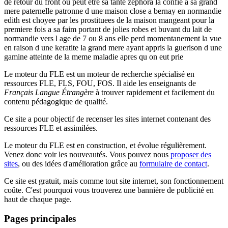
de retour du front ou peut etre sa tante zephora la confie a sa grand
mere paternelle patronne d une maison close a bernay en normandie
edith est choyee par les prostituees de la maison mangeant pour la
premiere fois a sa faim portant de jolies robes et buvant du lait de
normandie vers l age de 7 ou 8 ans elle perd momentanement la vue
en raison d une keratite la grand mere ayant appris la guerison d une
gamine atteinte de la meme maladie apres qu on eut prie
Le moteur du FLE est un moteur de recherche spécialisé en
ressources FLE, FLS, FOU, FOS. Il aide les enseignants de
Français Langue Étrangère
à trouver rapidement et facilement du
contenu pédagogique de qualité.
Ce site a pour objectif de recenser les sites internet contenant des
ressources FLE et assimilées.
Le moteur du FLE est en construction, et évolue régulièrement.
Venez donc voir les nouveautés. Vous pouvez nous
proposer des
sites
, ou des idées d'amélioration grâce au
formulaire de contact
.
Ce site est gratuit, mais comme tout site internet, son fonctionnement
coûte. C'est pourquoi vous trouverez une bannière de publicité en
haut de chaque page.
Pages principales