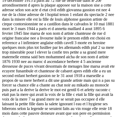
19 decembre 1915 a paris au 72 rue de belleville dans le 20e
arrondissement d apres la plaque apposee sur la maison sise a cette
adresse selon son acte d etat civil edith giovanna gassion est nee 4
rue de la chine adresse de l hopital tenon 1 enfant du spectacle 2 nee
dans la misere elle est la fille de louis alphonse gassion artiste de
cirque contorsionniste ne a castillon dans le calvados le 10 mai 1881
mort le 3 mars 1944 a paris et d annetta maillard 4 aout 1895 6
fevrier 1945 line marsa de son nom d artiste chanteuse de rue d
origine francaise nee a livourne italie le prenom edith est choisi en
reference a l infirmiere anglaise edith cavell 3 morte en heroine
quelques mois plus tot fusillee par les allemands edith piaf 2 sa mere
trop miserable pour l elever la confie tres petite a sa grand mere
maternelle emma said ben mohammed aicha de son nom d artiste
1876 1930 nee au maroc d ascendance berbere 4 5 ancienne
dresseuse de puces vivant desormais de menages line marsa avait ete
ecuyere funambule et chanteuse de cabaret apres edith elle a eu un
second enfant herbert gassion ne le 31 aout 1918 a marseille a
propos de sa mere herbert a dit une grande artiste mais qui n a pas su
forcer sa chance elle a chante au chat noir au mikado au monocle
puis part a la derive la derive le mot est gentil 6 et arletty raconte c
etait pas la mere qui avait la voix de la fille c etait la fille qui avait la
voix de la mere 7 sa grand mere ne se serait pas occupee d elle
laissant la petite fille dans la salete ignorant l eau et l hygiene ses
biberons selon la legende se seraient faits au vin rouge elle reste 18
mois dans cette pauvre demeure avant que son pere en permission