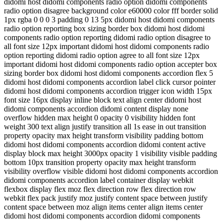
didomi host didomi components radio option didomi components
radio option disagree background color e60000 color fff border solid
1px rgba 0 0 0 3 padding 0 13 5px didomi host didomi components
radio option reporting box sizing border box didomi host didomi
components radio option reporting didomi radio option disagree to
all font size 12px important didomi host didomi components radio
option reporting didomi radio option agree to all font size 12px
important didomi host didomi components radio option accepter box
sizing border box didomi host didomi components accordion flex 5
didomi host didomi components accordion label click cursor pointer
didomi host didomi components accordion trigger icon width 15px
font size 16px display inline block text align center didomi host
didomi components accordion didomi content display none
overflow hidden max height 0 opacity 0 visibility hidden font
weight 300 text align justify transition all 1s ease in out transition
property opacity max height transform visibility padding bottom
didomi host didomi components accordion didomi content active
display block max height 3000px opacity 1 visibility visible padding
bottom 10px transition property opacity max height transform
visibility overflow visible didomi host didomi components accordion
didomi components accordion label container display webkit
flexbox display flex moz flex direction row flex direction row
webkit flex pack justify moz justify content space between justify
content space between moz align items center align items center
didomi host didomi components accordion didomi components