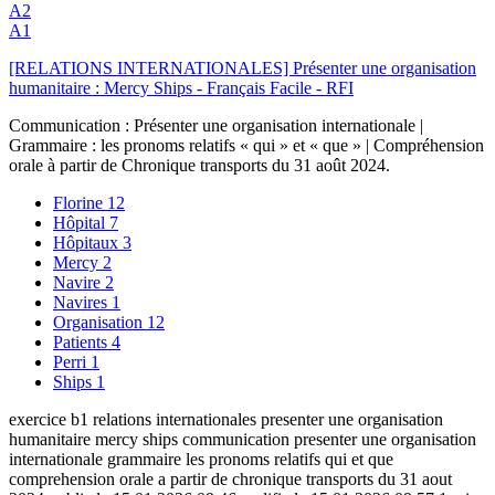
A2
A1
[RELATIONS INTERNATIONALES] Présenter une organisation
humanitaire : Mercy Ships - Français Facile - RFI
Communication : Présenter une organisation internationale |
Grammaire : les pronoms relatifs « qui » et « que » | Compréhension
orale à partir de Chronique transports du 31 août 2024.
Florine
12
Hôpital
7
Hôpitaux
3
Mercy
2
Navire
2
Navires
1
Organisation
12
Patients
4
Perri
1
Ships
1
exercice b1 relations internationales presenter une organisation
humanitaire mercy ships communication presenter une organisation
internationale grammaire les pronoms relatifs qui et que
comprehension orale a partir de chronique transports du 31 aout