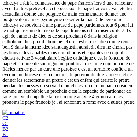
tchicaya a fait la connaissance du pape francois lors d une rencontre
avec d autres pretres 4 a cette occasion le pape francois avait ete tres
accueillant donne une poignee de main commentaire donner une
poignee de main est synonyme de serrer la main 5 le pere ulrich
tchicaya se souvient d une phrase du pape pardonnez tout 6 pour lui
le mot qui resume le mieux le pape francois est la misericorde 7 il s
agit de l amour de dieu et de son prochain 8 dans la religion
catholique dieu prend l homme tel qu il est et c est dieu qui le rend
bon 9 dans la meme idee saint augustin aurait dit dieu ne choisit pas
les bons et les capables mais il rend bons et capables ceux qu il
choisit activite 3 vocabulaire l eglise catholique c est la fonction de
pape et la duree de son regne un pontificat c est une communaute de
fideles menee par un cure une paroisse c est un territoire confie a un
eveque un diocese c est celui qui a le pouvoir de dire la messe et de
donner les sacrements un pretre c est un enfant qui assiste le pretre
pendant les messes un servant d autel c est un etre humain considere
comme un semblable un prochain c est la capacite de pardonner de
faire preuve d empathie la misericorde activite 4 grammaire les
pronoms le pape francois je l ai rencontre a rome avec d autres pretre
C2
C1
B2
B1