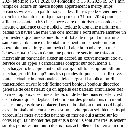
2024 publie le 15 01 2026 09 46modifie le 15 01 2026 09 57 1 min
temps de lecture un navire hopital appartement a mercy ships
business wire via ap par le francais des affaires joelle vivier merle
exercice extrait de chronique transports du 31 aout 2024 pour
afficher ce contenu h5p il est necessaire d autoriser les cookies de
mesure d audience et de publicite lexique le domaine maritime un
bateau un navire une mer une cote monter a bord amarre amarree un
port rester a quai une cabine flottant flottante un pont un marin la
sante une ambulance un hopital un patient une patiente un bloc
operatoire une chirurgie un medecin l aide humanitaire un une
benevole avoir besoin de un une partenaire servir une mission
intervenir un partenariat signer un accord un gouvernement etre au
service de un appel a candidatures compter sur documents a
telecharger fiche apprenant e pdf corrige pdf transcription pdf tout
telecharger pdf doc mp3 tous les episodes du podcast sur rfi suivez
toute l actualite internationale en telechargeant l application rfi
transcription ouvrir le pdf florine perri bonjour bonjour directrice
generale de ces bateaux qu on appelle des bateaux ambulances des
navires hopitaux c est une autre facon de le dire mais en effet c est
des bateaux qui se deplacent et qui pour des populations qui n ont
pas les moyens de se deplacer dans un hopital ou n ont pas d hopital
c est l hopital qui vient a eux c est un navire qu on soit bien clair qui
parcourt les mers avec des patients en mer ou qui s arrete sur les
cotes et qui fait monter des patients a bord ils sont amarres ils restent
sur des periodes minimum de dix mois actuellement on en a un qui