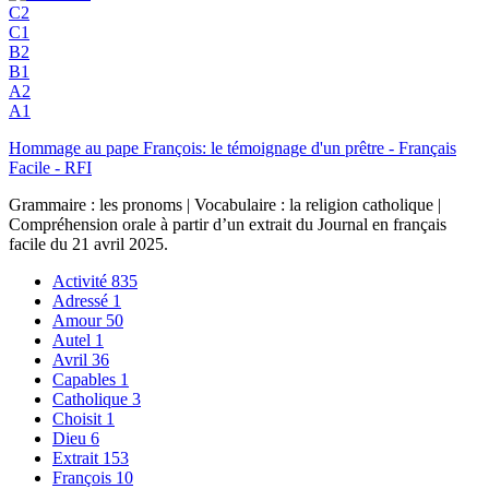
C2
C1
B2
B1
A2
A1
Hommage au pape François: le témoignage d'un prêtre - Français
Facile - RFI
Grammaire : les pronoms | Vocabulaire : la religion catholique |
Compréhension orale à partir d’un extrait du Journal en français
facile du 21 avril 2025.
Activité
835
Adressé
1
Amour
50
Autel
1
Avril
36
Capables
1
Catholique
3
Choisit
1
Dieu
6
Extrait
153
François
10