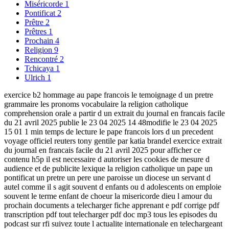
Miséricorde
1
Pontificat
2
Prêtre
2
Prêtres
1
Prochain
4
Religion
9
Rencontré
2
Tchicaya
1
Ulrich
1
exercice b2 hommage au pape francois le temoignage d un pretre
grammaire les pronoms vocabulaire la religion catholique
comprehension orale a partir d un extrait du journal en francais facile
du 21 avril 2025 publie le 23 04 2025 14 48modifie le 23 04 2025
15 01 1 min temps de lecture le pape francois lors d un precedent
voyage officiel reuters tony gentile par katia brandel exercice extrait
du journal en francais facile du 21 avril 2025 pour afficher ce
contenu h5p il est necessaire d autoriser les cookies de mesure d
audience et de publicite lexique la religion catholique un pape un
pontificat un pretre un pere une paroisse un diocese un servant d
autel comme il s agit souvent d enfants ou d adolescents on emploie
souvent le terme enfant de choeur la misericorde dieu l amour du
prochain documents a telecharger fiche apprenant e pdf corrige pdf
transcription pdf tout telecharger pdf doc mp3 tous les episodes du
podcast sur rfi suivez toute l actualite internationale en telechargeant