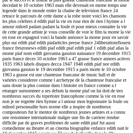
decedait le 10 octobre 1963 mais elle devenait en meme temps une
legende dans le monde entier la chaine de television france 24
retrace le parcours de cette dame a la robe noire voici les chansons
les plus celebres d edith piaf la vie en rose rien de rien l hymne a l
amour milord padam padam la foule et pour mieux connaitre la vie
de cette grande artiste je vous conseille de voir le film la mome la vie
en rose en espagnol voici la bande annonce la mome pour en savoir
plus sur edith piaf edith piafarticles presse france 24liberationrfiouest
france freuronews edith piaf edith piaf edith piaf 1 edith piaf alias la
mome piaf nom edith giovanna gassion naissance 19 decembre 1915
paris france deces 10 octobre 1963 a 47 grasse france annees actives
1935 1963 labels disques decca 1947 1948 edith piaf nee edith
giovanna gassion le 19 decembre 1915 a paris morte le 10 octobre
1963 a grasse est une chanteuse francaise de music hall et de
varietes consideree comme l archetype de la chanteuse francaise et
sans doute la plus connue dans l histoire en france comme a l
etranger surnommee a ses debuts la mome piaf on lui doit de tres
nombreux succes du repertoire francophone comme la vie en rose
non je ne regrette rien hymne a l amour mon legionnaire la foule ou
milord personnalite hors norme elle a inspire de nombreux
compositeurs fut le mentor de nombreux jeunes artistes et a connu
une renommee internationale malgre une fin de carriere rendue
difficile par de graves problemes de sante edith piaf fut aussi
comedienne au theatre et au cinema biographie enfance edith nait le