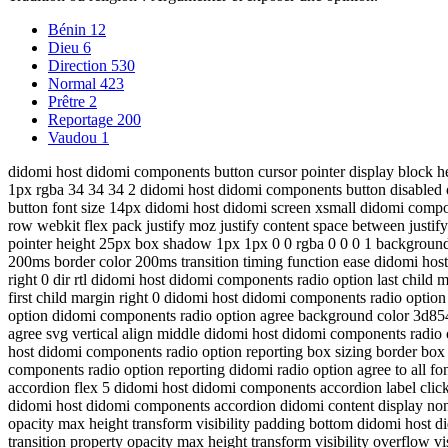
Bénin
12
Dieu
6
Direction
530
Normal
423
Prêtre
2
Reportage
200
Vaudou
1
didomi host didomi components button cursor pointer display block he
1px rgba 34 34 34 2 didomi host didomi components button disabled 
button font size 14px didomi host didomi screen xsmall didomi compo
row webkit flex pack justify moz justify content space between justi
pointer height 25px box shadow 1px 1px 0 0 rgba 0 0 0 1 background c
200ms border color 200ms transition timing function ease didomi hos
right 0 dir rtl didomi host didomi components radio option last child
first child margin right 0 didomi host didomi components radio opti
option didomi components radio option agree background color 3d854
agree svg vertical align middle didomi host didomi components radio
host didomi components radio option reporting box sizing border box 
components radio option reporting didomi radio option agree to all 
accordion flex 5 didomi host didomi components accordion label click 
didomi host didomi components accordion didomi content display none ov
opacity max height transform visibility padding bottom didomi host d
transition property opacity max height transform visibility overflow