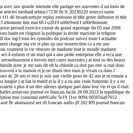
mai avec une grande intensite elle partage ses souvenirs d un mois de
ype articles mediaid wbmz17238 fle fr 20230220 sources name
46 broadcasttype replay emission id title genre diffusion id title
 c3 a9ministe title mai 68 l u2019 u00e9veil f u00e9ministe
arion perrard exercice extrait du grand reportage du 05 mai 2008
ons hauts un chignon la politique la droite marxiste la religion
df doc mp3 tous les episodes du podcast suivez toute l actualite
raiment change ma vie et plus qu une insurrection ca a ete une
s j etais vraiment la vie obscure de madame tout le monde madame
 ses 4 enfants et un mari qui a une petite entreprise elle a recu une
 arrondissement a travers mes cures marxistes j ai tout su des beaux
hienlit donc je me suis dit oh la chienlit ca doit pas etre si mal donc
trouvent a la maison et je ne disais rien mais je vivais ca dans l
osses de 20 ans et moi je suis une vieille peau de 42 ans je m ennuie a
 longue j ai fait la manif et la il y a eu une vraie fraternite il y a eu
vaient a plus d un titre alienes quelque part dans leur vie et qu il etait
charles aznavour journal en francais facile 28 09 2023 la republique du
scription true contentid eeb91a9e 5e19 11ee 9094 005056a97652
 fle akamaized net rfi francais audio jff 202309 journal francais