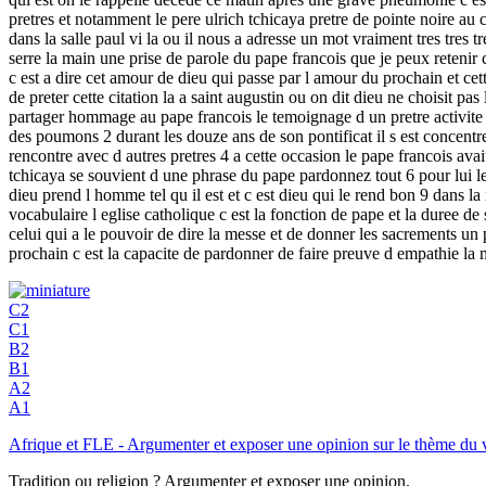
pretres et notamment le pere ulrich tchicaya pretre de pointe noire au 
dans la salle paul vi la ou il nous a adresse un mot vraiment tres tres tr
serre la main une prise de parole du pape francois que je peux retenir 
c est a dire cet amour de dieu qui passe par l amour du prochain et c
de preter cette citation la a saint augustin ou on dit dieu ne choisit pas
partager hommage au pape francois le temoignage d un pretre activit
des poumons 2 durant les douze ans de son pontificat il s est concentre
rencontre avec d autres pretres 4 a cette occasion le pape francois a
tchicaya se souvient d une phrase du pape pardonnez tout 6 pour lui le 
dieu prend l homme tel qu il est et c est dieu qui le rend bon 9 dans la 
vocabulaire l eglise catholique c est la fonction de pape et la duree d
celui qui a le pouvoir de dire la messe et de donner les sacrements un
prochain c est la capacite de pardonner de faire preuve d empathie la m
C2
C1
B2
B1
A2
A1
Afrique et FLE - Argumenter et exposer une opinion sur le thème d
Tradition ou religion ? Argumenter et exposer une opinion.