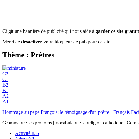
Ci gît une bannière de publicité qui nous aide à
garder ce site gratuit
Merci de
désactiver
votre bloqueur de pub pour ce site.
Thème : Prêtres
C2
C1
B2
B1
A2
A1
Hommage au pape François: le témoignage d'un prêtre - Français Faci
Grammaire : les pronoms | Vocabulaire : la religion catholique | Compré
Activité
835
Adressé
1