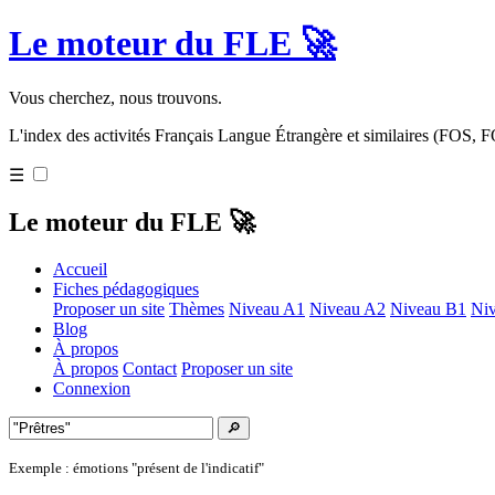
Le moteur du FLE 🚀
Vous cherchez, nous trouvons.
L'index des activités Français Langue Étrangère et similaires (FOS,
☰
Le moteur du FLE 🚀
Accueil
Fiches pédagogiques
Proposer un site
Thèmes
Niveau A1
Niveau A2
Niveau B1
Ni
Blog
À propos
À propos
Contact
Proposer un site
Connexion
🔎
Exemple : émotions "présent de l'indicatif"