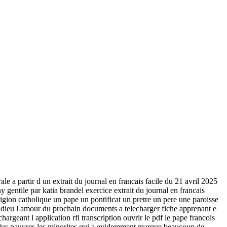
a partir d un extrait du journal en francais facile du 21 avril 2025
 gentile par katia brandel exercice extrait du journal en francais
eligion catholique un pape un pontificat un pretre un pere une paroisse
e dieu l amour du prochain documents a telecharger fiche apprenant e
hargeant l application rfi transcription ouvrir le pdf le pape francois
s plus pauvres les minorites qui a evidemment marque beaucoup de