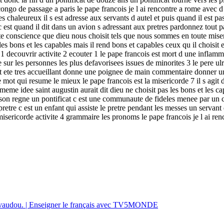
congo de passage a paris le pape francois je l ai rencontre a rome avec d 
es chaleureux il s est adresse aux servants d autel et puis quand il est pas
c est quand il dit dans un avion s adressant aux pretres pardonnez tout 
ette conscience que dieu nous choisit tels que nous sommes en toute mise
 les bons et les capables mais il rend bons et capables ceux qu il choisit et
e 1 decouvrir activite 2 ecouter 1 le pape francois est mort d une inf
 sur les personnes les plus defavorisees issues de minorites 3 le pere ul
vait ete tres accueillant donne une poignee de main commentaire donner 
mot qui resume le mieux le pape francois est la misericorde 7 il s agit 
meme idee saint augustin aurait dit dieu ne choisit pas les bons et les ca
e son regne un pontificat c est une communaute de fideles menee par un c
 pretre c est un enfant qui assiste le pretre pendant les messes un serv
isericorde activite 4 grammaire les pronoms le pape francois je l ai ren
u vaudou. | Enseigner le français avec TV5MONDE