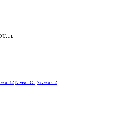
 FOU…).
veau B2
Niveau C1
Niveau C2