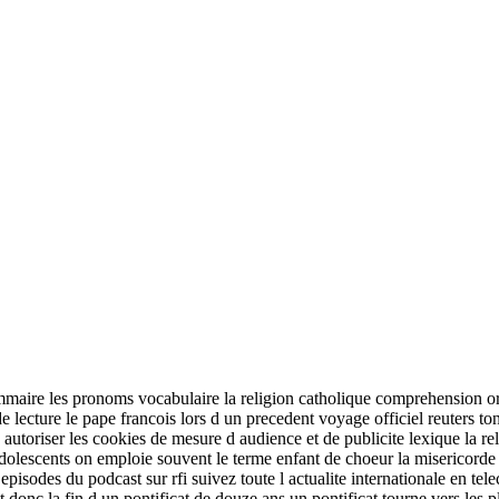
ire les pronoms vocabulaire la religion catholique comprehension orale 
ecture le pape francois lors d un precedent voyage officiel reuters tony
d autoriser les cookies de mesure d audience et de publicite lexique la r
adolescents on emploie souvent le terme enfant de choeur la misericord
pisodes du podcast sur rfi suivez toute l actualite internationale en telec
t donc la fin d un pontificat de douze ans un pontificat tourne vers le