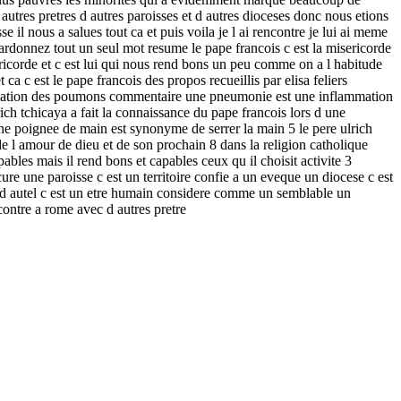
autres pretres d autres paroisses et d autres dioceses donc nous etions
se il nous a salues tout ca et puis voila je l ai rencontre je lui ai meme
pardonnez tout un seul mot resume le pape francois c est la misericorde
ricorde et c est lui qui nous rend bons un peu comme on a l habitude
 ca c est le pape francois des propos recueillis par elisa feliers
lammation des poumons commentaire une pneumonie est une inflammation
rich tchicaya a fait la connaissance du pape francois lors d une
une poignee de main est synonyme de serrer la main 5 le pere ulrich
de l amour de dieu et de son prochain 8 dans la religion catholique
pables mais il rend bons et capables ceux qu il choisit activite 3
ure une paroisse c est un territoire confie a un eveque un diocese c est
ant d autel c est un etre humain considere comme un semblable un
contre a rome avec d autres pretre