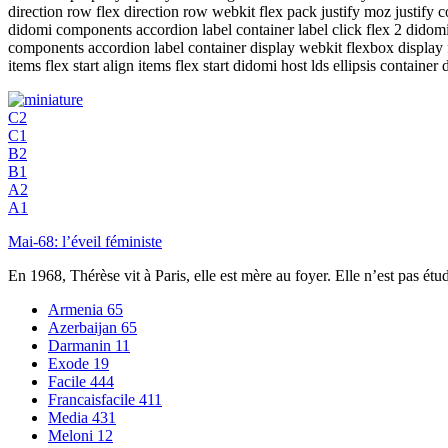
direction row flex direction row webkit flex pack justify moz justify
didomi components accordion label container label click flex 2 did
components accordion label container display webkit flexbox display fl
items flex start align items flex start didomi host lds ellipsis container
C2
C1
B2
B1
A2
A1
Mai-68: l’éveil féministe
En 1968, Thérèse vit à Paris, elle est mère au foyer. Elle n’est pas é
Armenia
65
Azerbaijan
65
Darmanin
11
Exode
19
Facile
444
Francaisfacile
411
Media
431
Meloni
12