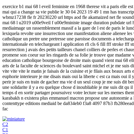
exercice b1 mai 68 l eveil feministe en 1968 therese vit a paris elle e
mai qui a change sa vie publie le 30 04 2023 19 49 1 mn has transc
wbmz17238 fle fr 20230220 url https aod fle akamaized net fle sound
mai 68 l u2019 u00e9veil f u00e9ministe image duration pubdate url htt
mediaimage un rassemblement massif a la gare de l est de paris le lu
lexiquela revolte une insurrection une manifestation aliene alienee les 
catholique un pretre une pretresse une paroisse documents a telecharger
internationale en telechargeant l application rfi cls 6 fill fff stroke f
resurrection j avais des petits tailleurs chanel colliers de perles et
promene son coeur sur les ringards de sa folie je trouve que madame vit 
education catholique bourgeoise de droite mais quand vient mai 68 elle
arts de la faculte de sciences du boulevard saint michel et je me suis di
vite vite vite le matin je faisais de la cuisine et je filais aux beaux ar
euphorie interieure je me disais mais oui la liberte c est ca mais oui i
perir je suis en train de gacher ma vie d un seul coup je me suis dit ben o
une solidarite il y a eu quelque chose d inoubliable je me suis dit qu il 
temps d en sortir partager poursuivez votre lecture sur les memes them
karabakh n existera plus emmanuel macron propose une autonomie a la
contenttype editions mediaid be da834eb0 f3a8 4097 87b3 fb280eeadec
fac
C2
C1