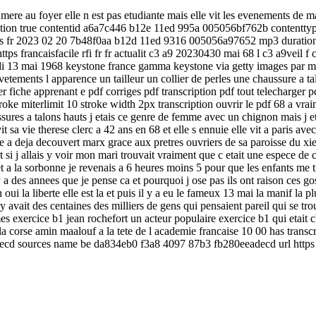
st mere au foyer elle n est pas etudiante mais elle vit les evenements de 
ription true contentid a6a7c446 b12e 11ed 995a 005056bf762b contentt
s fr 2023 02 20 7b48f0aa b12d 11ed 9316 005056a97652 mp3 duration 111 
ps francaisfacile rfi fr fr actualit c3 a9 20230430 mai 68 l c3 a9veil f
ndi 13 mai 1968 keystone france gamma keystone via getty images par m
vetements l apparence un tailleur un collier de perles une chaussure a tal
 fiche apprenant e pdf corriges pdf transcription pdf tout telecharger p
ff stroke miterlimit 10 stroke width 2px transcription ouvrir le pdf 68 a v
 chaussures a talons hauts j etais ce genre de femme avec un chignon mai
sa vie therese clerc a 42 ans en 68 et elle s ennuie elle vit a paris avec
 a deja decouvert marx grace aux pretres ouvriers de sa paroisse du xie
t si j allais y voir mon mari trouvait vraiment que c etait une espece de c
ts et a la sorbonne je revenais a 6 heures moins 5 pour que les enfants me 
l y a des annees que je pense ca et pourquoi j ose pas ils ont raison ces g
ui la liberte elle est la et puis il y a eu le fameux 13 mai la manif la plus
y avait des centaines des milliers de gens qui pensaient pareil qui se trou
es exercice b1 jean rochefort un acteur populaire exercice b1 qui etait 
 corse amin maalouf a la tete de l academie francaise 10 00 has tran
d sources name be da834eb0 f3a8 4097 87b3 fb280eeadecd url https aod