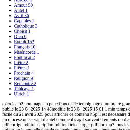
Amour
50
Autel
1
Avril
36
Capables
1
Catholique
3
Choisit
1
Dieu
6
Extrait
153
François
10
Miséricorde
1
Pontificat
2
Prêtre
2
Prêtres
1
Prochain
4
Religion
9
Rencontré
2
Tchicaya
1
Ulrich
1
exercice b2 hommage au pape francois le temoignage d un pretre gramma
publie le 23 04 2025 14 48modifie le 23 04 2025 15 01 1 min temps de l
facile du 21 avril 2025 pour afficher ce contenu h5p il est necessaire 
un diocese un servant d autel comme il s agit souvent d enfants ou d 
pdf corrige pdf transcription pdf tout telecharger pdf doc mp3 tous les e
qui est on le rappelle decede ce matin apres une grave pneumonie c es