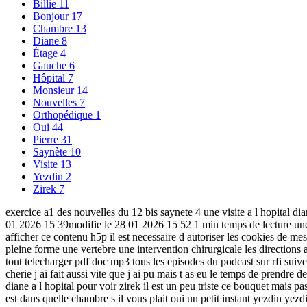
Billie
11
Bonjour
17
Chambre
13
Diane
8
Étage
4
Gauche
6
Hôpital
7
Monsieur
14
Nouvelles
7
Orthopédique
1
Oui
44
Pierre
31
Saynète
10
Visite
13
Yezdin
2
Zirek
7
exercice a1 des nouvelles du 12 bis saynete 4 une visite a l hopital dia
01 2026 15 39modifie le 28 01 2026 15 52 1 min temps de lecture une vis
afficher ce contenu h5p il est necessaire d autoriser les cookies de me
pleine forme une vertebre une intervention chirurgicale les directions
tout telecharger pdf doc mp3 tous les episodes du podcast sur rfi suivez 
cherie j ai fait aussi vite que j ai pu mais t as eu le temps de prendre d
diane a l hopital pour voir zirek il est un peu triste ce bouquet mais
est dans quelle chambre s il vous plait oui un petit instant yezdin ye