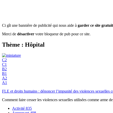
Ci gît une bannière de publicité qui nous aide à
garder ce site gratuit
Merci de
désactiver
votre bloqueur de pub pour ce site.
Thème : Hôpital
C2
C1
B2
B1
A2
A1
FLE et droits humains : dénoncer l’impunité des violences sexuell
Comment faire cesser les violences sexuelles utilisées comme arme de
Activité
835
Apprenant
498