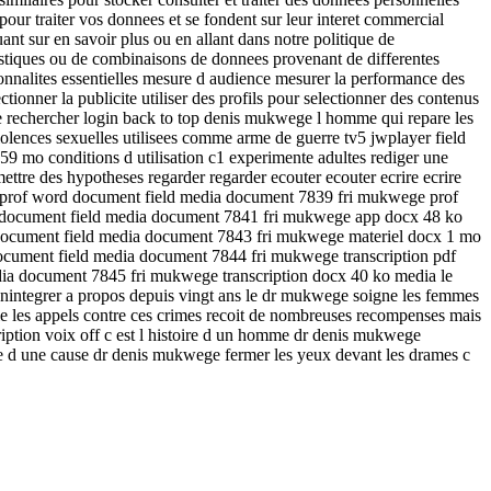
t pour traiter vos donnees et se fondent sur leur interet commercial
nt sur en savoir plus ou en allant dans notre politique de
tatistiques ou de combinaisons de donnees provenant de differentes
tionnalites essentielles mesure d audience mesurer la performance des
tionner la publicite utiliser des profils pour selectionner des contenus
onde rechercher login back to top denis mukwege l homme qui repare les
olences sexuelles utilisees comme arme de guerre tv5 jwplayer field
9 mo conditions d utilisation c1 experimente adultes rediger une
emettre des hypotheses regarder regarder ecouter ecouter ecrire ecrire
e prof word document field media document 7839 fri mukwege prof
 document field media document 7841 fri mukwege app docx 48 ko
 document field media document 7843 fri mukwege materiel docx 1 mo
document field media document 7844 fri mukwege transcription pdf
dia document 7845 fri mukwege transcription docx 40 ko media le
tionintegrer a propos depuis vingt ans le dr mukwege soigne les femmes
ie les appels contre ces crimes recoit de nombreuses recompenses mais
ription voix off c est l histoire d un homme dr denis mukwege
ce d une cause dr denis mukwege fermer les yeux devant les drames c