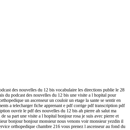
podcast des nouvelles du 12 bis vocabulaire les directions publie le 28
is du podcast des nouvelles du 12 bis une visite a l hopital pour
 orthopedique un ascenseur un couloir un etage la sante se sentir en
ents a telecharger fiche apprenant e pdf corrige pdf transcription pdf
ription ouvrir le pdf des nouvelles du 12 bis ah pierre ah salut ma
 de sa part une visite a l hopital bonjour rosa je suis avec pierre et
monsieur bonjour bonjour monsieur nous venons voir monsieur yezdin il
6 service orthopedique chambre 216 vous prenez l ascenseur au fond du