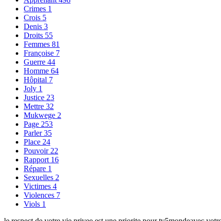
Crimes
1
Crois
5
Denis
3
Droits
55
Femmes
81
Françoise
7
Guerre
44
Homme
64
Hôpital
7
Joly
1
Justice
23
Mettre
32
Mukwege
2
Page
253
Parler
35
Place
24
Pouvoir
22
Rapport
16
Répare
1
Sexuelles
2
Victimes
4
Violences
7
Viols
1
le respect de votre vie privee est une priorite pour tv5mondeavec votre