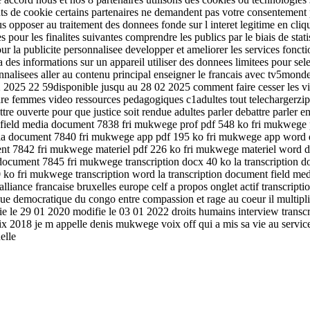
tifiants de cookie certains partenaires ne demandent pas votre consentemen
opposer au traitement des donnees fonde sur l interet legitime en cliqua
ees pour les finalites suivantes comprendre les publics par le biais de s
our la publicite personnalisee developper et ameliorer les services fonc
des informations sur un appareil utiliser des donnees limitees pour selec
rsonnalisees aller au contenu principal enseigner le francais avec tv5m
2 2025 22 59disponible jusqu au 28 02 2025 comment faire cesser les vi
re femmes video ressources pedagogiques c1adultes tout telechargerzip5
lettre ouverte pour que justice soit rendue adultes parler debattre parler 
nt field media document 7838 fri mukwege prof pdf 548 ko fri mukweg
dia document 7840 fri mukwege app pdf 195 ko fri mukwege app word
ment 7842 fri mukwege materiel pdf 226 ko fri mukwege materiel word
document 7845 fri mukwege transcription docx 40 ko la transcription 
 ko fri mukwege transcription word la transcription document field me
lliance francaise bruxelles europe celf a propos onglet actif transcrip
que democratique du congo entre compassion et rage au coeur il multipl
lie le 29 01 2020 modifie le 03 01 2022 droits humains interview transc
aix 2018 je m appelle denis mukwege voix off qui a mis sa vie au servi
elle