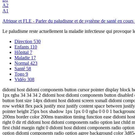
A2
A1
Afrique et FLE - Parler du paludisme et de système de santé en cour
Le paludisme reste actuellement la maladie infectieuse qui provoque le
Direction
530
Enfants
110
Hôpital
7
Maladie
17
Normal
423
Santé
58
Togo
9
Vidéo
308
didomi host didomi components button cursor pointer display block he
1px rgba 34 34 34 2 didomi host didomi components button disabled 
button font size 14px didomi host didomi screen xsmall didomi compo
row webkit flex pack justify moz justify content space between justi
pointer height 25px box shadow 1px 1px 0 0 rgba 0 0 0 1 background c
200ms border color 200ms transition timing function ease didomi hos
right 0 dir rtl didomi host didomi components radio option last child
first child margin right 0 didomi host didomi components radio opti
option didomi components radio option agree background color 3d854