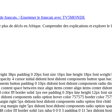
s de français. | Enseigner le français avec TV5MONDE
 plus de décès en Afrique. Comprendre des explications et explorer le l
ight 38px padding 0 20px font size 16px line height 18px font weight b
opacity 4 cursor initial didomi host didomi components button span b
nents button padding 0 10px didomi host didomi components radio displ
fy content space between moz align items center align items center dido
olor fff border solid 1px eee padding 0 20px line height 12px font si
t didomi components radio option hover color 757575 border color 757
 margin right 5px didomi host didomi components radio option first child
on svg margin right 5px didomi host didomi components radio option s
8 color fff border solid 1px rgba 0 0 0 3 padding 0 11 5px didomi ho