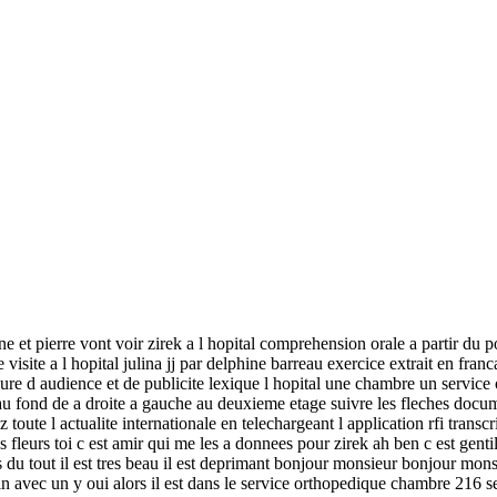
ne et pierre vont voir zirek a l hopital comprehension orale a partir du 
ite a l hopital julina jj par delphine barreau exercice extrait en franca
sure d audience et de publicite lexique l hopital une chambre un service
 au fond de a droite a gauche au deuxieme etage suivre les fleches docum
toute l actualite internationale en telechargeant l application rfi transc
es fleurs toi c est amir qui me les a donnees pour zirek ah ben c est gentil
 pas du tout il est tres beau il est deprimant bonjour monsieur bonjour 
zdin avec un y oui alors il est dans le service orthopedique chambre 21