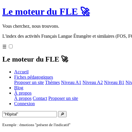
Le moteur du FLE 🚀
Vous cherchez, nous trouvons.
L'index des activités Français Langue Étrangère et similaires (FOS,
☰
Le moteur du FLE 🚀
Accueil
Fiches pédagogiques
Proposer un site
Thèmes
Niveau A1
Niveau A2
Niveau B1
Ni
Blog
À propos
À propos
Contact
Proposer un site
Connexion
🔎
Exemple : émotions "présent de l'indicatif"