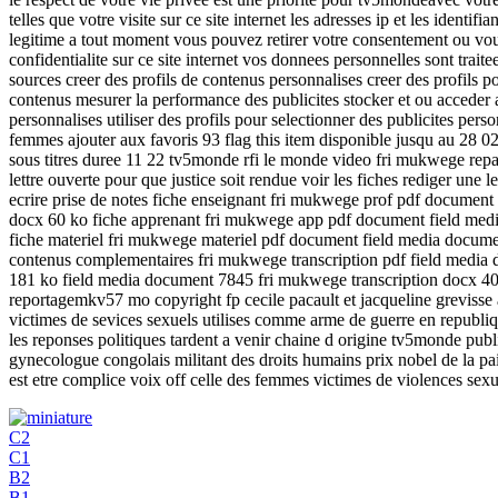
telles que votre visite sur ce site internet les adresses ip et les iden
legitime a tout moment vous pouvez retirer votre consentement ou vous 
confidentialite sur ce site internet vos donnees personnelles sont trait
sources creer des profils de contenus personnalises creer des profils p
contenus mesurer la performance des publicites stocker et ou acceder a 
personnalises utiliser des profils pour selectionner des publicites pe
femmes ajouter aux favoris 93 flag this item disponible jusqu au 28 0
sous titres duree 11 22 tv5monde rfi le monde video fri mukwege repa
lettre ouverte pour que justice soit rendue voir les fiches rediger une 
ecrire prise de notes fiche enseignant fri mukwege prof pdf docume
docx 60 ko fiche apprenant fri mukwege app pdf document field me
fiche materiel fri mukwege materiel pdf document field media docu
contenus complementaires fri mukwege transcription pdf field media 
181 ko field media document 7845 fri mukwege transcription docx 40
reportagemkv57 mo copyright fp cecile pacault et jacqueline grevisse a
victimes de sevices sexuels utilises comme arme de guerre en republi
les reponses politiques tardent a venir chaine d origine tv5monde pub
gynecologue congolais militant des droits humains prix nobel de la p
est etre complice voix off celle des femmes victimes de violences sexu
C2
C1
B2
B1