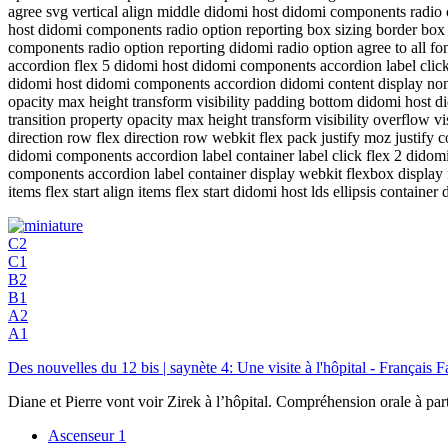
agree svg vertical align middle didomi host didomi components radio
host didomi components radio option reporting box sizing border box 
components radio option reporting didomi radio option agree to all 
accordion flex 5 didomi host didomi components accordion label click 
didomi host didomi components accordion didomi content display none ov
opacity max height transform visibility padding bottom didomi host d
transition property opacity max height transform visibility overflow
direction row flex direction row webkit flex pack justify moz justify
didomi components accordion label container label click flex 2 did
components accordion label container display webkit flexbox display fl
items flex start align items flex start didomi host lds ellipsis container
C2
C1
B2
B1
A2
A1
Des nouvelles du 12 bis | saynète 4: Une visite à l'hôpital - Français F
Diane et Pierre vont voir Zirek à l’hôpital. Compréhension orale à part
Ascenseur
1