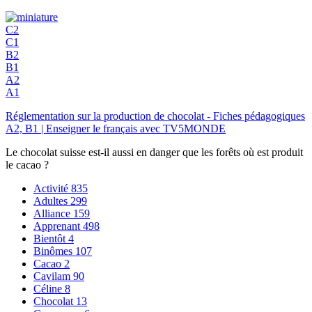
C2
C1
B2
B1
A2
A1
Réglementation sur la production de chocolat - Fiches pédagogiques
A2, B1 | Enseigner le français avec TV5MONDE
Le chocolat suisse est-il aussi en danger que les forêts où est produit
le cacao ?
Activité
835
Adultes
299
Alliance
159
Apprenant
498
Bientôt
4
Binômes
107
Cacao
2
Cavilam
90
Céline
8
Chocolat
13