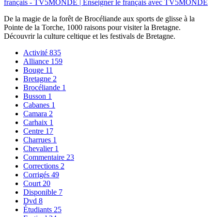
français - TV5MONDE | Enseigner le français avec TV5MONDE
De la magie de la forêt de Brocéliande aux sports de glisse à la
Pointe de la Torche, 1000 raisons pour visiter la Bretagne.
Découvrir la culture celtique et les festivals de Bretagne.
Activité
835
Alliance
159
Bouge
11
Bretagne
2
Brocéliande
1
Busson
1
Cabanes
1
Camara
2
Carhaix
1
Centre
17
Charrues
1
Chevalier
1
Commentaire
23
Corrections
2
Corrigés
49
Court
20
Disponible
7
Dvd
8
Étudiants
25