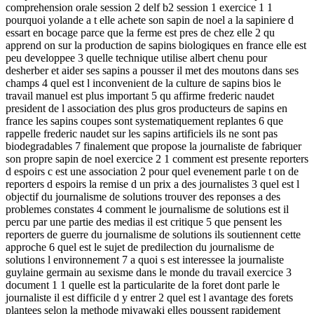
comprehension orale session 2 delf b2 session 1 exercice 1 1
pourquoi yolande a t elle achete son sapin de noel a la sapiniere d
essart en bocage parce que la ferme est pres de chez elle 2 qu
apprend on sur la production de sapins biologiques en france elle est
peu developpee 3 quelle technique utilise albert chenu pour
desherber et aider ses sapins a pousser il met des moutons dans ses
champs 4 quel est l inconvenient de la culture de sapins bios le
travail manuel est plus important 5 qu affirme frederic naudet
president de l association des plus gros producteurs de sapins en
france les sapins coupes sont systematiquement replantes 6 que
rappelle frederic naudet sur les sapins artificiels ils ne sont pas
biodegradables 7 finalement que propose la journaliste de fabriquer
son propre sapin de noel exercice 2 1 comment est presente reporters
d espoirs c est une association 2 pour quel evenement parle t on de
reporters d espoirs la remise d un prix a des journalistes 3 quel est l
objectif du journalisme de solutions trouver des reponses a des
problemes constates 4 comment le journalisme de solutions est il
percu par une partie des medias il est critique 5 que pensent les
reporters de guerre du journalisme de solutions ils soutiennent cette
approche 6 quel est le sujet de predilection du journalisme de
solutions l environnement 7 a quoi s est interessee la journaliste
guylaine germain au sexisme dans le monde du travail exercice 3
document 1 1 quelle est la particularite de la foret dont parle le
journaliste il est difficile d y entrer 2 quel est l avantage des forets
plantees selon la methode miyawaki elles poussent rapidement