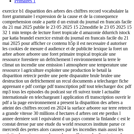
Primaires
1
exercice b1 disparition des arbres des chiffres record vocabulaire la
foret grammaire l expression de la cause et de la consequence
comprehension orale a partir d un extrait du journal en francais facile
du 21 mai 2025 publie le 23 05 2025 15 22modifie le 23 05 2025 15
32 1 min temps de lecture foret tropicale d amazonie ddurrich istock
par katia brandel exercice extrait du journal en francais facile du 21
mai 2025 pour afficher ce contenu h5p il est necessaire d autoriser
les cookies de mesure d audience et de publicite lexique la foret un
arbre arbore arboree une foret primaire tropical tropicale une
ressource forestiere un defrichement l environnement la terre le
climat un incendie une emission l atmosphere une temperature une
ressource l agriculture exploiter une production le betail la
disparition retrecir perdre une perte disparaitre brule brulee une
destruction un defrichement un recul documents a telecharger fiche
apprenant e pdf corrige pdf transcription pdf tout telecharger doc pdf
mp3 tous les episodes du podcast sur rfi suivez toute l actualite
internationale en telechargeant l application rfi transcription ouvrir le
pdf a la page environnement a present la disparition des arbres a
atteint des chiffres record en 2024 la surface arboree sur terre retrecit
a grande vitesse 30 millions d hectares d arbres ont ete perdus l
annee derniere soit l equivalent d un pays comme la finlande c est le
constat dresse par une etude du world resources institute parue ce
mercredi des pertes alors causees par les incendies mais aussi les