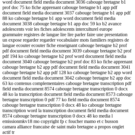
word document field media document 3036 cabouge bretagne b1
prof doc 75 ko fiche apprenant cabouge bretagne b1 app pdf
document field media document 3037 cabouge bretagne b1 app pdf
88 ko cabouge bretagne b1 app word document field media
document 3038 cabouge bretagne b1 app doc 59 ko b2 avance
adolescents voir les fiches adolescents interculturel europe
grammaire registres de langue lire lire parler faire une presentation
un expose regarder regarder vocabulaire mots familiers registres de
langue ecouter ecouter fiche enseignant cabouge bretagne b2 prof
pdf document field media document 3039 cabouge bretagne b2 prof
pdf 194 ko cabouge bretagne b2 prof word document field media
document 3040 cabouge bretagne b2 prof doc 83 ko fiche apprenant
cabouge bretagne b2 app pdf document field media document 3041
cabouge bretagne b2 app pdf 128 ko cabouge bretagne b2 app word
document field media document 3042 cabouge bretagne b2 app doc
63 ko contenus complementaires cabouge bretagne transcription pdf
field media document 8574 cabouge bretagne transcription 0 docx
48 ko la transcription document field media document 8573 cabouge
bretagne transcription 0 pdf 77 ko field media document 8574
cabouge bretagne transcription 0 docx 48 ko cabouge bretagne
transcription word la transcription document field media document
8574 cabouge bretagne transcription 0 docx 48 ko media l
emissionmkv18 mo copyright fp c foucher mamo et c busson
camara alliance francaise de saint malo bretagne a propos onglet
actif tr