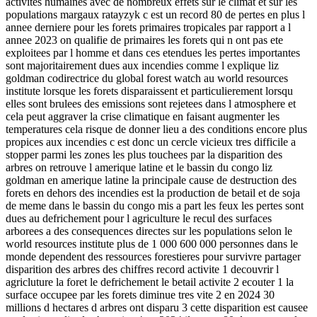
activites humaines avec de nombreux effets sur le climat et sur les
populations margaux ratayzyk c est un record 80 de pertes en plus l
annee derniere pour les forets primaires tropicales par rapport a l
annee 2023 on qualifie de primaires les forets qui n ont pas ete
exploitees par l homme et dans ces etendues les pertes importantes
sont majoritairement dues aux incendies comme l explique liz
goldman codirectrice du global forest watch au world resources
institute lorsque les forets disparaissent et particulierement lorsqu
elles sont brulees des emissions sont rejetees dans l atmosphere et
cela peut aggraver la crise climatique en faisant augmenter les
temperatures cela risque de donner lieu a des conditions encore plus
propices aux incendies c est donc un cercle vicieux tres difficile a
stopper parmi les zones les plus touchees par la disparition des
arbres on retrouve l amerique latine et le bassin du congo liz
goldman en amerique latine la principale cause de destruction des
forets en dehors des incendies est la production de betail et de soja
de meme dans le bassin du congo mis a part les feux les pertes sont
dues au defrichement pour l agriculture le recul des surfaces
arborees a des consequences directes sur les populations selon le
world resources institute plus de 1 000 600 000 personnes dans le
monde dependent des ressources forestieres pour survivre partager
disparition des arbres des chiffres record activite 1 decouvrir l
agricluture la foret le defrichement le betail activite 2 ecouter 1 la
surface occupee par les forets diminue tres vite 2 en 2024 30
millions d hectares d arbres ont disparu 3 cette disparition est causee