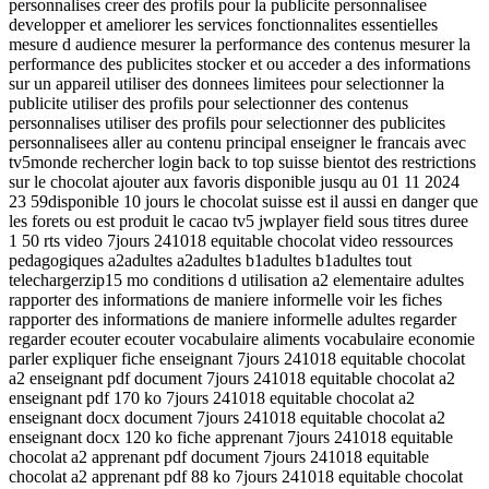
personnalises creer des profils pour la publicite personnalisee
developper et ameliorer les services fonctionnalites essentielles
mesure d audience mesurer la performance des contenus mesurer la
performance des publicites stocker et ou acceder a des informations
sur un appareil utiliser des donnees limitees pour selectionner la
publicite utiliser des profils pour selectionner des contenus
personnalises utiliser des profils pour selectionner des publicites
personnalisees aller au contenu principal enseigner le francais avec
tv5monde rechercher login back to top suisse bientot des restrictions
sur le chocolat ajouter aux favoris disponible jusqu au 01 11 2024
23 59disponible 10 jours le chocolat suisse est il aussi en danger que
les forets ou est produit le cacao tv5 jwplayer field sous titres duree
1 50 rts video 7jours 241018 equitable chocolat video ressources
pedagogiques a2adultes a2adultes b1adultes b1adultes tout
telechargerzip15 mo conditions d utilisation a2 elementaire adultes
rapporter des informations de maniere informelle voir les fiches
rapporter des informations de maniere informelle adultes regarder
regarder ecouter ecouter vocabulaire aliments vocabulaire economie
parler expliquer fiche enseignant 7jours 241018 equitable chocolat
a2 enseignant pdf document 7jours 241018 equitable chocolat a2
enseignant pdf 170 ko 7jours 241018 equitable chocolat a2
enseignant docx document 7jours 241018 equitable chocolat a2
enseignant docx 120 ko fiche apprenant 7jours 241018 equitable
chocolat a2 apprenant pdf document 7jours 241018 equitable
chocolat a2 apprenant pdf 88 ko 7jours 241018 equitable chocolat