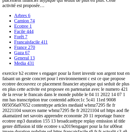
placement financier atypique qui séduit de plus en plus. Cette
activité est proposée…
Arbres
6
Camion
74
Ecotree
1
Facile
444
Forêt
7
Francaisfacile
411
France
270
Gaza
67
General
13
Media
431
exercice b2 ecotree s engager pour la foret investir son argent tout en
faisant un geste concret pour l environnement c est ce que propose
ecotree decouvrez ce placement financier atypique qui seduit de plus
en plus cette activite est proposee en partenariat avec le numero 421
de la revue le francais dans le monde publie le 04 11 2022 14 07 1
mn has transcription true contentid ad6cec1c 5c41 11ed 9008
005056a97652 contenttype articles mediaid wbmz7295 fle fr
20221104 sources name wbmz7295 fle fr 20221104 url https aod fle
akamaized net savoirs apprendre economie 20 11 reportage france
ecotree mp3 duration 155 13 broadcasttype replay emission id title
genre diffusion id title ecotree s u2019engager pour la for u00eat
image duration pubdate url https francaisfacile rfi fr fr actualit c3 a9