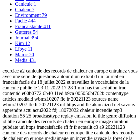
Canicule
1
Chaleur
7
Environment
79
Facile
444
Francaisfacile
411
Gutteres
54
Journal
394
Kim
12
Libye
11
Maroc
20
Media
431
exercice a2 canicule des records de chaleur en europe entrainez vous
avec une serie de questions autour d un extrait d un journal en
francais facile du 18 juillet 2022 et travaillez le vocabulaire de la
canicule publie le 23 11 2022 17 28 1 mn has transcription true
contentid e00b0772 6b40 11ed b9ca 005056bf762b contenttype
articles mediaid wbmz10207 fle fr 20221123 sources name
wbmz10207 fle fr 20221123 url https aod fle akamaized net savoirs
apprendre actu actu2022 fdj 18072022 chaleur incendie mp3
duration 55 25 broadcasttype replay emission id title genre diffusion
id title canicule des records de chaleur en europe image duration
pubdate url https francaisfacile rfi fr fr actualit c3 a9 20221123
canicule des records de chaleur en europe title canicule des records
de chaleur en europe mediaimage un incendie ravage la foret de la