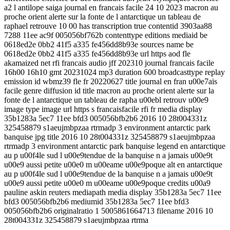
a2 l antilope saiga journal en francais facile 24 10 2023 macron au
proche orient alerte sur la fonte de l antarctique un tableau de
raphael retrouve 10 00 has transcription true contentid 3903aa88
7288 11ee ac9f 005056bf762b contenttype editions mediaid be
0618ed2e 0bb2 41f5 a335 fe456dd8b93e sources name be
0618ed2e 0bb2 41f5 a335 fe456dd8b93e url https aod fle
akamaized net rfi francais audio jff 202310 journal francais facile
16h00 16h10 gmt 20231024 mp3 duration 600 broadcasttype replay
emission id wbmz39 fle fr 20220627 title journal en fran u00e7ais
facile genre diffusion id title macron au proche orient alerte sur la
fonte de l antarctique un tableau de rapha u00ebl retrouv u00e9
image type image url https s francaisfacile rfi fr media display
35b1283a 5ec7 11ee bfd3 005056bfb2b6 2016 10 28t004331z
325458879 s1aeujmbpzaa rtrmadp 3 environment antarctic park
banquise jpg title 2016 10 28t004331z 325458879 s1aeujmbpzaa
rtrmadp 3 environment antarctic park banquise legend en antarctique
au p u00f4le sud l u00e9tendue de la banquise n a jamais u00e9t
u00e9 aussi petite u00e0 m u00eame u00e9poque alt en antarctique
au p u00f4le sud l u00e9tendue de la banquise n a jamais u00e9t
u00e9 aussi petite u00e0 m u00eame u00e9poque credits u00a9
pauline askin reuters mediapath media display 35b1283a 5ec7 11ee
bfd3 005056bfb2b6 mediumid 35b1283a 5ec7 11ee bfd3
005056bfb2b6 originalratio 1 5005861664713 filename 2016 10
28t004331z 325458879 s1aeujmbpzaa rtrma