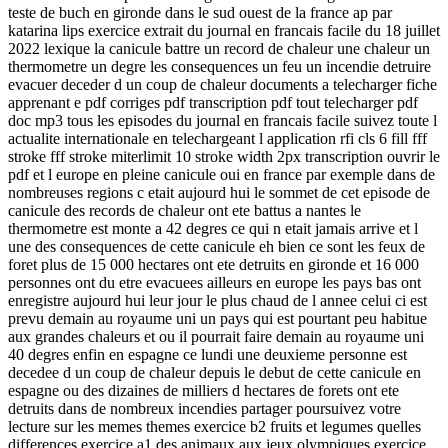
teste de buch en gironde dans le sud ouest de la france ap par
katarina lips exercice extrait du journal en francais facile du 18 juillet
2022 lexique la canicule battre un record de chaleur une chaleur un
thermometre un degre les consequences un feu un incendie detruire
evacuer deceder d un coup de chaleur documents a telecharger fiche
apprenant e pdf corriges pdf transcription pdf tout telecharger pdf
doc mp3 tous les episodes du journal en francais facile suivez toute l
actualite internationale en telechargeant l application rfi cls 6 fill fff
stroke fff stroke miterlimit 10 stroke width 2px transcription ouvrir le
pdf et l europe en pleine canicule oui en france par exemple dans de
nombreuses regions c etait aujourd hui le sommet de cet episode de
canicule des records de chaleur ont ete battus a nantes le
thermometre est monte a 42 degres ce qui n etait jamais arrive et l
une des consequences de cette canicule eh bien ce sont les feux de
foret plus de 15 000 hectares ont ete detruits en gironde et 16 000
personnes ont du etre evacuees ailleurs en europe les pays bas ont
enregistre aujourd hui leur jour le plus chaud de l annee celui ci est
prevu demain au royaume uni un pays qui est pourtant peu habitue
aux grandes chaleurs et ou il pourrait faire demain au royaume uni
40 degres enfin en espagne ce lundi une deuxieme personne est
decedee d un coup de chaleur depuis le debut de cette canicule en
espagne ou des dizaines de milliers d hectares de forets ont ete
detruits dans de nombreux incendies partager poursuivez votre
lecture sur les memes themes exercice b2 fruits et legumes quelles
differences exercice a1 des animaux aux jeux olympiques exercice