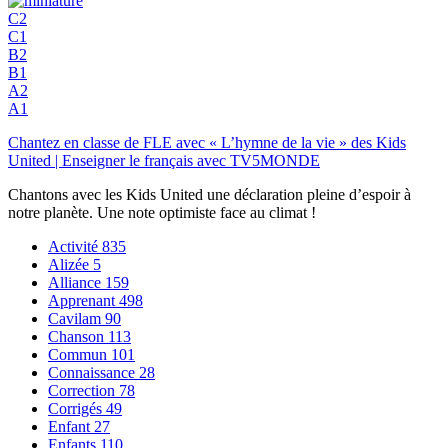
C2
C1
B2
B1
A2
A1
Chantez en classe de FLE avec « L’hymne de la vie » des Kids
United | Enseigner le français avec TV5MONDE
Chantons avec les Kids United une déclaration pleine d’espoir à
notre planète. Une note optimiste face au climat !
Activité
835
Alizée
5
Alliance
159
Apprenant
498
Cavilam
90
Chanson
113
Commun
101
Connaissance
28
Correction
78
Corrigés
49
Enfant
27
Enfants
110