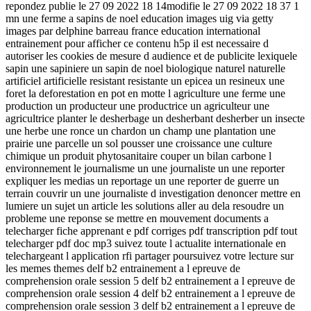
repondez publie le 27 09 2022 18 14modifie le 27 09 2022 18 37 1
mn une ferme a sapins de noel education images uig via getty
images par delphine barreau france education international
entrainement pour afficher ce contenu h5p il est necessaire d
autoriser les cookies de mesure d audience et de publicite lexiquele
sapin une sapiniere un sapin de noel biologique naturel naturelle
artificiel artificielle resistant resistante un epicea un resineux une
foret la deforestation en pot en motte l agriculture une ferme une
production un producteur une productrice un agriculteur une
agricultrice planter le desherbage un desherbant desherber un insecte
une herbe une ronce un chardon un champ une plantation une
prairie une parcelle un sol pousser une croissance une culture
chimique un produit phytosanitaire couper un bilan carbone l
environnement le journalisme un une journaliste un une reporter
expliquer les medias un reportage un une reporter de guerre un
terrain couvrir un une journaliste d investigation denoncer mettre en
lumiere un sujet un article les solutions aller au dela resoudre un
probleme une reponse se mettre en mouvement documents a
telecharger fiche apprenant e pdf corriges pdf transcription pdf tout
telecharger pdf doc mp3 suivez toute l actualite internationale en
telechargeant l application rfi partager poursuivez votre lecture sur
les memes themes delf b2 entrainement a l epreuve de
comprehension orale session 5 delf b2 entrainement a l epreuve de
comprehension orale session 4 delf b2 entrainement a l epreuve de
comprehension orale session 3 delf b2 entrainement a l epreuve de