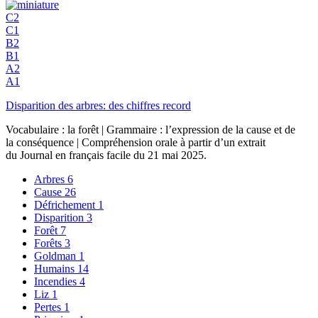
C2
C1
B2
B1
A2
A1
Disparition des arbres: des chiffres record
Vocabulaire : la forêt | Grammaire : l’expression de la cause et de
la conséquence | Compréhension orale à partir d’un extrait
du Journal en français facile du 21 mai 2025.
Arbres
6
Cause
26
Défrichement
1
Disparition
3
Forêt
7
Forêts
3
Goldman
1
Humains
14
Incendies
4
Liz
1
Pertes
1