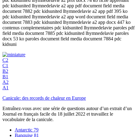
pdc kidsunited lhymnedelavie a2 prof docx 74 ko fiche apprenant
pdc kidsunited lhymnedelavie a2 app pdf document field media
document 7882 pdc kidsunited lhymnedelavie a2 app pdf 395 ko
pdc kidsunited lhymnedelavie a2 app word document field media
document 7883 pdc kidsunited lhymnedelavie a2 app docx 447 ko
contenus complementaires pdc kidsunited lhymnedelavie paroles pdf
field media document 7885 pdc kidsunited lhymnedelavie paroles
docx 53 ko paroles document field media document 7884 pdc
kidsuni
C2
C1
B2
B1
A2
A1
Canicule: des records de chaleur en Europe
Entraînez-vous avec une série de questions autour d’un extrait d’un
Journal en français facile du 18 juillet 2022 et travaillez le
vocabulaire de la canicule.
Antarctic
79
Banquise
81