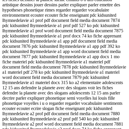
artistique dessins jouer dessins parler expliquer parler emettre des
hypotheses phonetique rimes regarder regarder vocabulaire
environnement ecouter ecouter fiche enseignant pdc kidsunited
lhymnedelavie a1 prof pdf document field media document 7874
pdc kidsunited lhymnedelavie a1 prof pdf 527 ko pdc kidsunited
lhymnedelavie a1 prof word document field media document 7875
pdc kidsunited lhymnedelavie a1 prof docx 74 ko fiche apprenant
pdc kidsunited lhymnedelavie a1 app pdf document field media
document 7876 pdc kidsunited lhymnedelavie a1 app pdf 392 ko
pdc kidsunited lhymnedelavie a1 app word document field media
document 7877 pdc kidsunited lhymnedelavie a1 app docx 1 mo
fiche materiel pdc kidsunited lhymnedelavie a1 materiel pdf
document field media document 7878 pdc kidsunited lhymnedelavie
a1 materiel pdf 278 ko pdc kidsunited lhymnedelavie a1 materiel
word document field media document 7879 pdc kidsunited
lhymnedelavie a1 materiel docx 315 ko a2 elementaire adolescents
12 15 ans defendre la planete avec des slogans voir les fiches
defendre la planete avec des slogans adolescents 12 15 ans parler
decrire parler expliquer phonetique semi voyelles lui louis fille
phonetique voyelles i u o regarder regarder vocabulaire sentiments
ecouter ecouter ecrire slogan fiche enseignant pdc kidsunited
lhymnedelavie a2 prof pdf document field media document 7880
pdc kidsunited lhymnedelavie a2 prof pdf 540 ko pdc kidsunited
lhymnedelavie a2 prof word document field media document 7881