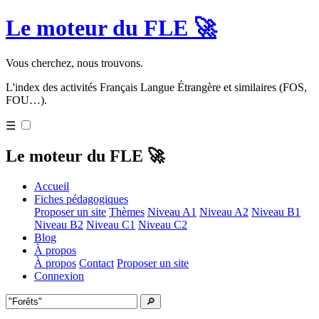
Le moteur du FLE 🚀
Vous cherchez, nous trouvons.
L'index des activités Français Langue Étrangère et similaires (FOS,
FOU…).
☰
Le moteur du FLE 🚀
Accueil
Fiches pédagogiques
Proposer un site
Thèmes
Niveau A1
Niveau A2
Niveau B1
Niveau B2
Niveau C1
Niveau C2
Blog
À propos
À propos
Contact
Proposer un site
Connexion
🔎