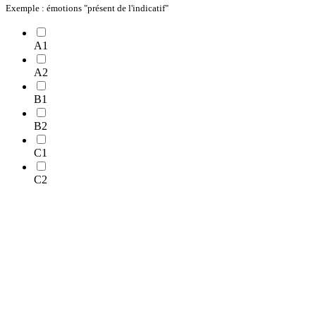
Exemple : émotions "présent de l'indicatif"
A1
A2
B1
B2
C1
C2