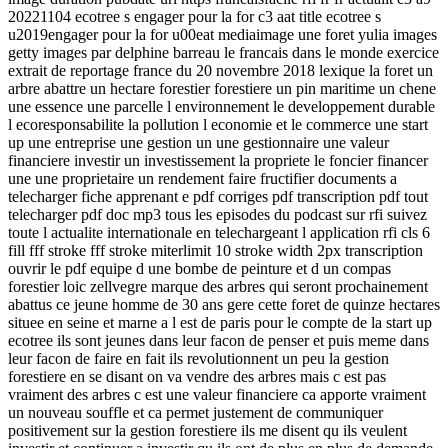
20221104 ecotree s engager pour la for c3 aat title ecotree s
u2019engager pour la for u00eat mediaimage une foret yulia images
getty images par delphine barreau le francais dans le monde exercice
extrait de reportage france du 20 novembre 2018 lexique la foret un
arbre abattre un hectare forestier forestiere un pin maritime un chene
une essence une parcelle l environnement le developpement durable
l ecoresponsabilite la pollution l economie et le commerce une start
up une entreprise une gestion un une gestionnaire une valeur
financiere investir un investissement la propriete le foncier financer
une une proprietaire un rendement faire fructifier documents a
telecharger fiche apprenant e pdf corriges pdf transcription pdf tout
telecharger pdf doc mp3 tous les episodes du podcast sur rfi suivez
toute l actualite internationale en telechargeant l application rfi cls 6
fill fff stroke fff stroke miterlimit 10 stroke width 2px transcription
ouvrir le pdf equipe d une bombe de peinture et d un compas
forestier loic zellvegre marque des arbres qui seront prochainement
abattus ce jeune homme de 30 ans gere cette foret de quinze hectares
situee en seine et marne a l est de paris pour le compte de la start up
ecotree ils sont jeunes dans leur facon de penser et puis meme dans
leur facon de faire en fait ils revolutionnent un peu la gestion
forestiere en se disant on va vendre des arbres mais c est pas
vraiment des arbres c est une valeur financiere ca apporte vraiment
un nouveau souffle et ca permet justement de communiquer
positivement sur la gestion forestiere ils me disent qu ils veulent