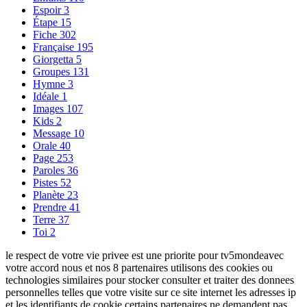
Espoir
3
Étape
15
Fiche
302
Française
195
Giorgetta
5
Groupes
131
Hymne
3
Idéale
1
Images
107
Kids
2
Message
10
Orale
40
Page
253
Paroles
36
Pistes
52
Planète
23
Prendre
41
Terre
37
Toi
2
le respect de votre vie privee est une priorite pour tv5mondeavec
votre accord nous et nos 8 partenaires utilisons des cookies ou
technologies similaires pour stocker consulter et traiter des donnees
personnelles telles que votre visite sur ce site internet les adresses ip
et les identifiants de cookie certains partenaires ne demandent pas