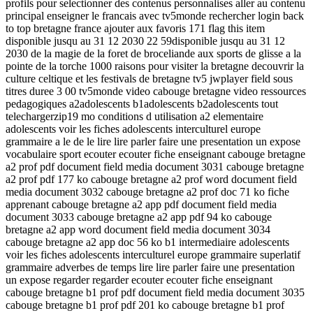
profils pour selectionner des contenus personnalises aller au contenu
principal enseigner le francais avec tv5monde rechercher login back
to top bretagne france ajouter aux favoris 171 flag this item
disponible jusqu au 31 12 2030 22 59disponible jusqu au 31 12
2030 de la magie de la foret de broceliande aux sports de glisse a la
pointe de la torche 1000 raisons pour visiter la bretagne decouvrir la
culture celtique et les festivals de bretagne tv5 jwplayer field sous
titres duree 3 00 tv5monde video cabouge bretagne video ressources
pedagogiques a2adolescents b1adolescents b2adolescents tout
telechargerzip19 mo conditions d utilisation a2 elementaire
adolescents voir les fiches adolescents interculturel europe
grammaire a le de le lire lire parler faire une presentation un expose
vocabulaire sport ecouter ecouter fiche enseignant cabouge bretagne
a2 prof pdf document field media document 3031 cabouge bretagne
a2 prof pdf 177 ko cabouge bretagne a2 prof word document field
media document 3032 cabouge bretagne a2 prof doc 71 ko fiche
apprenant cabouge bretagne a2 app pdf document field media
document 3033 cabouge bretagne a2 app pdf 94 ko cabouge
bretagne a2 app word document field media document 3034
cabouge bretagne a2 app doc 56 ko b1 intermediaire adolescents
voir les fiches adolescents interculturel europe grammaire superlatif
grammaire adverbes de temps lire lire parler faire une presentation
un expose regarder regarder ecouter ecouter fiche enseignant
cabouge bretagne b1 prof pdf document field media document 3035
cabouge bretagne b1 prof pdf 201 ko cabouge bretagne b1 prof