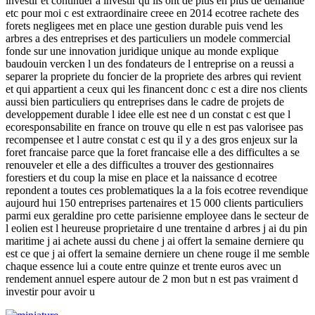
investir et continuer a investir qu ils ont de plus en plus de demande
etc pour moi c est extraordinaire creee en 2014 ecotree rachete des
forets negligees met en place une gestion durable puis vend les
arbres a des entreprises et des particuliers un modele commercial
fonde sur une innovation juridique unique au monde explique
baudouin vercken l un des fondateurs de l entreprise on a reussi a
separer la propriete du foncier de la propriete des arbres qui revient
et qui appartient a ceux qui les financent donc c est a dire nos clients
aussi bien particuliers qu entreprises dans le cadre de projets de
developpement durable l idee elle est nee d un constat c est que l
ecoresponsabilite en france on trouve qu elle n est pas valorisee pas
recompensee et l autre constat c est qu il y a des gros enjeux sur la
foret francaise parce que la foret francaise elle a des difficultes a se
renouveler et elle a des difficultes a trouver des gestionnaires
forestiers et du coup la mise en place et la naissance d ecotree
repondent a toutes ces problematiques la a la fois ecotree revendique
aujourd hui 150 entreprises partenaires et 15 000 clients particuliers
parmi eux geraldine pro cette parisienne employee dans le secteur de
l eolien est l heureuse proprietaire d une trentaine d arbres j ai du pin
maritime j ai achete aussi du chene j ai offert la semaine derniere qu
est ce que j ai offert la semaine derniere un chene rouge il me semble
chaque essence lui a coute entre quinze et trente euros avec un
rendement annuel espere autour de 2 mon but n est pas vraiment d
investir pour avoir u