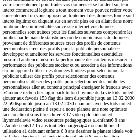
votre consentement pour traiter vos donnees et se fondent sur leur
interet commercial legitime a tout moment vous pouvez retirer votre
consentement ou vous opposer au traitement des donnees fonde sur l
interet legitime en cliquant sur en savoir plus ou en allant dans notre
politique de confidentialite sur ce site internet vos donnees
personnelles sont traitees pour les finalites suivantes comprendre les
publics par le biais de statistiques ou de combinaisons de donnees
provenant de differentes sources creer des profils de contenus
personnalises creer des profils pour la publicite personnalisee
developper et ameliorer les services fonctionnalites essentielles
mesure d audience mesurer la performance des contenus mesurer la
performance des publicites stocker et ou acceder a des informations
sur un appareil utiliser des donnees limitees pour selectionner la
publicite utiliser des profils pour selectionner des contenus
personnalises utiliser des profils pour selectionner des publicites
personnalisees aller au contenu principal enseigner le francais avec
tv5monde rechercher login back to top l hymne de la vie kids united
ajouter aux favoris 153 flag this item disponible jusqu au 13 02 2030
22 59disponible jusqu au 13 02 2030 chantons avec les kids united
une declaration pleine d espoir a notre planete une note optimiste
face au climat sous titres duree 3 17 video pdc kidsunited
lhymnedelavie video ressources pedagogiques a1enfants6 8 ans
a2adolescents12 15 ans tout telechargerzip4 mo conditions d
utilisation a1 debutant enfants 6 8 ans dessiner la planete ideale voir
les fiches dessiner la planete ideale enfants 6 8 ans education