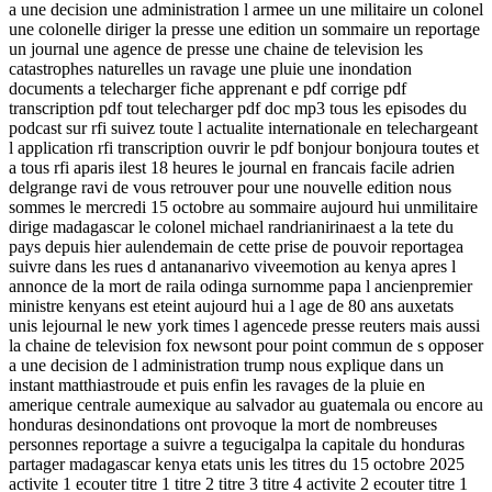
a une decision une administration l armee un une militaire un colonel
une colonelle diriger la presse une edition un sommaire un reportage
un journal une agence de presse une chaine de television les
catastrophes naturelles un ravage une pluie une inondation
documents a telecharger fiche apprenant e pdf corrige pdf
transcription pdf tout telecharger pdf doc mp3 tous les episodes du
podcast sur rfi suivez toute l actualite internationale en telechargeant
l application rfi transcription ouvrir le pdf bonjour bonjoura toutes et
a tous rfi aparis ilest 18 heures le journal en francais facile adrien
delgrange ravi de vous retrouver pour une nouvelle edition nous
sommes le mercredi 15 octobre au sommaire aujourd hui unmilitaire
dirige madagascar le colonel michael randrianirinaest a la tete du
pays depuis hier aulendemain de cette prise de pouvoir reportagea
suivre dans les rues d antananarivo viveemotion au kenya apres l
annonce de la mort de raila odinga surnomme papa l ancienpremier
ministre kenyans est eteint aujourd hui a l age de 80 ans auxetats
unis lejournal le new york times l agencede presse reuters mais aussi
la chaine de television fox newsont pour point commun de s opposer
a une decision de l administration trump nous explique dans un
instant matthiastroude et puis enfin les ravages de la pluie en
amerique centrale aumexique au salvador au guatemala ou encore au
honduras desinondations ont provoque la mort de nombreuses
personnes reportage a suivre a tegucigalpa la capitale du honduras
partager madagascar kenya etats unis les titres du 15 octobre 2025
activite 1 ecouter titre 1 titre 2 titre 3 titre 4 activite 2 ecouter titre 1