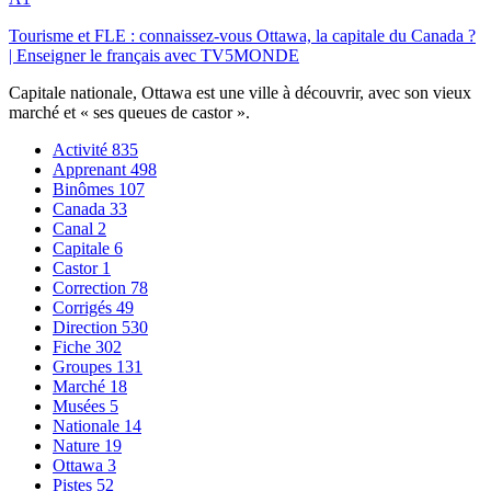
Tourisme et FLE : connaissez-vous Ottawa, la capitale du Canada ?
| Enseigner le français avec TV5MONDE
Capitale nationale, Ottawa est une ville à découvrir, avec son vieux
marché et « ses queues de castor ».
Activité
835
Apprenant
498
Binômes
107
Canada
33
Canal
2
Capitale
6
Castor
1
Correction
78
Corrigés
49
Direction
530
Fiche
302
Groupes
131
Marché
18
Musées
5
Nationale
14
Nature
19
Ottawa
3
Pistes
52