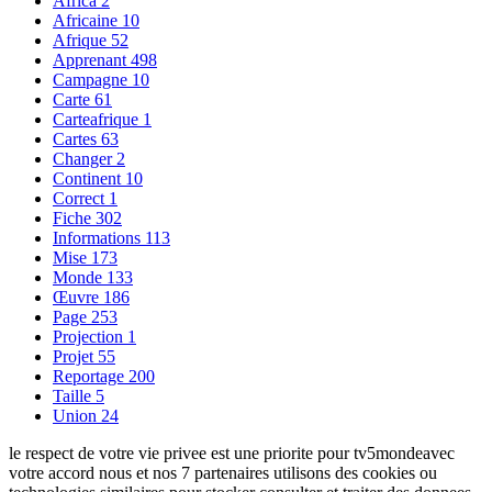
Africa
2
Africaine
10
Afrique
52
Apprenant
498
Campagne
10
Carte
61
Carteafrique
1
Cartes
63
Changer
2
Continent
10
Correct
1
Fiche
302
Informations
113
Mise
173
Monde
133
Œuvre
186
Page
253
Projection
1
Projet
55
Reportage
200
Taille
5
Union
24
le respect de votre vie privee est une priorite pour tv5mondeavec
votre accord nous et nos 7 partenaires utilisons des cookies ou