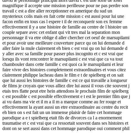
david le personnage principal alors david c est une sorte de loser
magnifique il accepte une mission perilleuse pour ne pas perdre son
travail c est a dire aller receptionner en amerique du sud un
mysterieux colis mais en fait cette mission c est aussi pour lui une
facon enfin en tous cas l espere t il de reconquerir son ex femme
effectivement il y a une histoire de famille au centre de l histoire un
couple separe avec cet enfant qui vit tres mal la separation mon
personnage il va etre oblige d aller chercher cet oeuf de marsupilami
et pour avoir une meilleure couverture parce qu on lui demande d
aller faire la mule clairement eh bien c est vrai qu on lui demande d
y aller avec sa famille pour passer plus incognito et c est vrai que
lorsqu ils vont rencontrer le marsupilami c est vrai que ca va tout
chambouler dans cette famille c est quoi ca le marsupilami et leur
faire vivre des histoires completement extraordinaires et vous citez
clairement philippe lacheau dans le film e t de spielberg et on sait
que lui aussi les histoires de famille c est ce qui travaille a longueur
de films je croyais que vous alliez dire lui aussi il vous cite souvent j
etais tres flatte peut etre hein attendons le prochain film de spielberg
c est possible c est possible effectivement e t est le premier film que j
ai vu dans ma vie et il m a il m a marque comme au fer rouge et
effectivement la ayant aussi un etre extraordinaire au centre du recit
eh bien on s est fait un un immense plaisir de faire cet hommage
parodique a e t spielberg etait fils de divorces ca l a enormement
traumatise et c est vrai que ca ressortait souvent dans ses histoires et
dont on se sert aussi dans cet hommage parodique oui comment phil