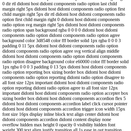
0 dir rtl didomi host didomi components radio option last child
margin right 5px didomi host didomi components radio option first
child margin right 5px dir rtl didomi host didomi components radio
option first child margin right 0 didomi host didomi components
radio option svg margin right 5px didomi host didomi components
radio option span background rgba 0 0 0 0 didomi host didomi
components radio option didomi components radio option agree
background color 3d8548 color fff border solid 1px rgba 0 0 0 3
padding 0 11 5px didomi host didomi components radio option
didomi components radio option agree svg vertical align middle
didomi host didomi components radio option didomi components
radio option disagree background color e60000 color fff border solid
1px rgba 0 0 0 3 padding 0 13 5px didomi host didomi components
radio option reporting box sizing border box didomi host didomi
components radio option reporting didomi radio option disagree to
all font size 12px important didomi host didomi components radio
option reporting didomi radio option agree to all font size 12px
important didomi host didomi components radio option accepter box
sizing border box didomi host didomi components accordion flex 5
didomi host didomi components accordion label click cursor pointer
didomi host didomi components accordion trigger icon width 15px
font size 16px display inline block text align center didomi host
didomi components accordion didomi content display none
overflow hidden max height 0 opacity 0 visibility hidden font
weight 300 text align justify transition all 1s ease in out transition