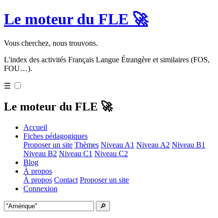
Le moteur du FLE 🚀
Vous cherchez, nous trouvons.
L'index des activités Français Langue Étrangère et similaires (FOS,
FOU…).
☰
Le moteur du FLE 🚀
Accueil
Fiches pédagogiques
Proposer un site
Thèmes
Niveau A1
Niveau A2
Niveau B1
Niveau B2
Niveau C1
Niveau C2
Blog
À propos
À propos
Contact
Proposer un site
Connexion
🔎