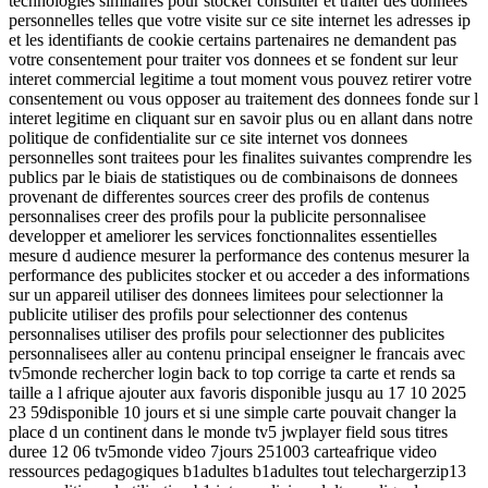
technologies similaires pour stocker consulter et traiter des donnees
personnelles telles que votre visite sur ce site internet les adresses ip
et les identifiants de cookie certains partenaires ne demandent pas
votre consentement pour traiter vos donnees et se fondent sur leur
interet commercial legitime a tout moment vous pouvez retirer votre
consentement ou vous opposer au traitement des donnees fonde sur l
interet legitime en cliquant sur en savoir plus ou en allant dans notre
politique de confidentialite sur ce site internet vos donnees
personnelles sont traitees pour les finalites suivantes comprendre les
publics par le biais de statistiques ou de combinaisons de donnees
provenant de differentes sources creer des profils de contenus
personnalises creer des profils pour la publicite personnalisee
developper et ameliorer les services fonctionnalites essentielles
mesure d audience mesurer la performance des contenus mesurer la
performance des publicites stocker et ou acceder a des informations
sur un appareil utiliser des donnees limitees pour selectionner la
publicite utiliser des profils pour selectionner des contenus
personnalises utiliser des profils pour selectionner des publicites
personnalisees aller au contenu principal enseigner le francais avec
tv5monde rechercher login back to top corrige ta carte et rends sa
taille a l afrique ajouter aux favoris disponible jusqu au 17 10 2025
23 59disponible 10 jours et si une simple carte pouvait changer la
place d un continent dans le monde tv5 jwplayer field sous titres
duree 12 06 tv5monde video 7jours 251003 carteafrique video
ressources pedagogiques b1adultes b1adultes tout telechargerzip13