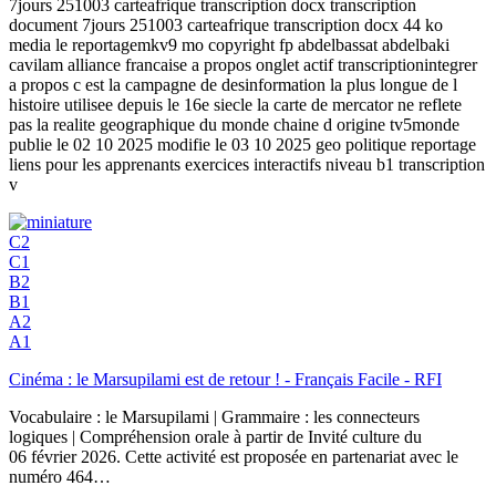
7jours 251003 carteafrique transcription docx transcription
document 7jours 251003 carteafrique transcription docx 44 ko
media le reportagemkv9 mo copyright fp abdelbassat abdelbaki
cavilam alliance francaise a propos onglet actif transcriptionintegrer
a propos c est la campagne de desinformation la plus longue de l
histoire utilisee depuis le 16e siecle la carte de mercator ne reflete
pas la realite geographique du monde chaine d origine tv5monde
publie le 02 10 2025 modifie le 03 10 2025 geo politique reportage
liens pour les apprenants exercices interactifs niveau b1 transcription
v
C2
C1
B2
B1
A2
A1
Cinéma : le Marsupilami est de retour ! - Français Facile - RFI
Vocabulaire : le Marsupilami | Grammaire : les connecteurs
logiques | Compréhension orale à partir de Invité culture du
06 février 2026. Cette activité est proposée en partenariat avec le
numéro 464…