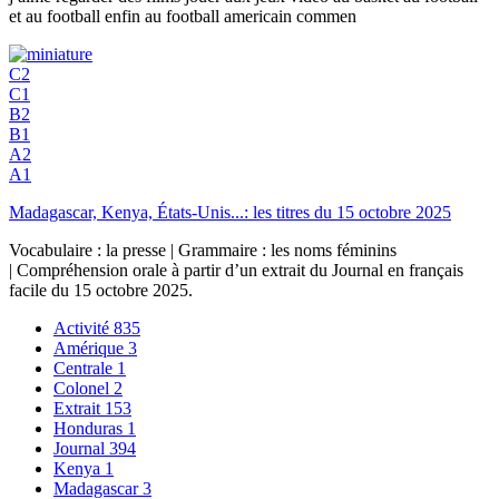
et au football enfin au football americain commen
C2
C1
B2
B1
A2
A1
Madagascar, Kenya, États-Unis...: les titres du 15 octobre 2025
Vocabulaire : la presse | Grammaire : les noms féminins
| Compréhension orale à partir d’un extrait du Journal en français
facile du 15 octobre 2025.
Activité
835
Amérique
3
Centrale
1
Colonel
2
Extrait
153
Honduras
1
Journal
394
Kenya
1
Madagascar
3