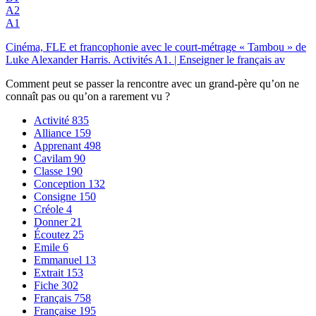
A2
A1
Cinéma, FLE et francophonie avec le court-métrage « Tambou » de
Luke Alexander Harris. Activités A1. | Enseigner le français av
Comment peut se passer la rencontre avec un grand-père qu’on ne
connaît pas ou qu’on a rarement vu ?
Activité
835
Alliance
159
Apprenant
498
Cavilam
90
Classe
190
Conception
132
Consigne
150
Créole
4
Donner
21
Écoutez
25
Emile
6
Emmanuel
13
Extrait
153
Fiche
302
Français
758
Française
195