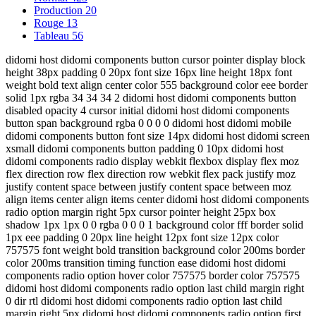
Production
20
Rouge
13
Tableau
56
didomi host didomi components button cursor pointer display block
height 38px padding 0 20px font size 16px line height 18px font
weight bold text align center color 555 background color eee border
solid 1px rgba 34 34 34 2 didomi host didomi components button
disabled opacity 4 cursor initial didomi host didomi components
button span background rgba 0 0 0 0 didomi host didomi mobile
didomi components button font size 14px didomi host didomi screen
xsmall didomi components button padding 0 10px didomi host
didomi components radio display webkit flexbox display flex moz
flex direction row flex direction row webkit flex pack justify moz
justify content space between justify content space between moz
align items center align items center didomi host didomi components
radio option margin right 5px cursor pointer height 25px box
shadow 1px 1px 0 0 rgba 0 0 0 1 background color fff border solid
1px eee padding 0 20px line height 12px font size 12px color
757575 font weight bold transition background color 200ms border
color 200ms transition timing function ease didomi host didomi
components radio option hover color 757575 border color 757575
didomi host didomi components radio option last child margin right
0 dir rtl didomi host didomi components radio option last child
margin right 5px didomi host didomi components radio option first