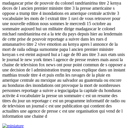
madagascar prise de pouvoir du colonel randrianirina titre 2 kenya
deces de l ancien premier ministre titre 3 la presse americaine s
oppose a trump titre 4 inondations en amerique centrale activite 3
vocabulaire les mots de l extrait titre 1 ravi de vous retrouver pour
une nouvelle edition nous sommes le mercredi 15 octobre au
sommaire aujourd hui un militaire dirige madagascar le colonel
michael randrianirina est a la tete du pays depuis hier au lendemain
de cette prise de pouvoir reportage a suivre dans les rues d
antananarivo titre 2 vive emotion au kenya apres l annonce de la
mort de raila odinga surnomme papa l ancien premier ministre
kenyan s est eteint aujourd hui a l age de 80 ans titre 3 aux etats unis
le journal le new york times l agence de presse reuters mais aussi la
chaine de television fox news ont pour point commun de s opposer a
une decision de l administration trump nous explique dans un instant
matthias troude titre 4 et puis enfin les ravages de la pluie en
amerique centrale au mexique au salvador au guatemala ou encore
au honduras des inondations ont provoque la mort de nombreuses
personnes reportage a suivre a tegucigalpa la capitale du honduras
activite 4 vocabulaire la presse un sommaire c est un resume des
titres du jour un reportage c est un programme informatif de radio ou
de television un journal c est une publication qui contient des
actualites une agence de presse c est une organisation qui vend de l
information une chaine d