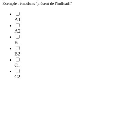
Exemple : émotions "présent de l'indicatif"
A1
A2
B1
B2
C1
C2