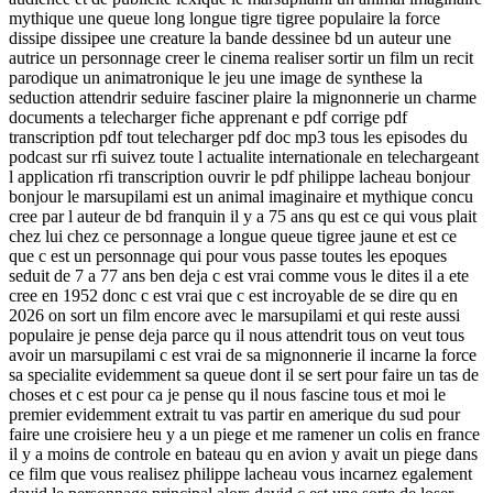
mythique une queue long longue tigre tigree populaire la force
dissipe dissipee une creature la bande dessinee bd un auteur une
autrice un personnage creer le cinema realiser sortir un film un recit
parodique un animatronique le jeu une image de synthese la
seduction attendrir seduire fasciner plaire la mignonnerie un charme
documents a telecharger fiche apprenant e pdf corrige pdf
transcription pdf tout telecharger pdf doc mp3 tous les episodes du
podcast sur rfi suivez toute l actualite internationale en telechargeant
l application rfi transcription ouvrir le pdf philippe lacheau bonjour
bonjour le marsupilami est un animal imaginaire et mythique concu
cree par l auteur de bd franquin il y a 75 ans qu est ce qui vous plait
chez lui chez ce personnage a longue queue tigree jaune et est ce
que c est un personnage qui pour vous passe toutes les epoques
seduit de 7 a 77 ans ben deja c est vrai comme vous le dites il a ete
cree en 1952 donc c est vrai que c est incroyable de se dire qu en
2026 on sort un film encore avec le marsupilami et qui reste aussi
populaire je pense deja parce qu il nous attendrit tous on veut tous
avoir un marsupilami c est vrai de sa mignonnerie il incarne la force
sa specialite evidemment sa queue dont il se sert pour faire un tas de
choses et c est pour ca je pense qu il nous fascine tous et moi le
premier evidemment extrait tu vas partir en amerique du sud pour
faire une croisiere heu y a un piege et me ramener un colis en france
il y a moins de controle en bateau qu en avion y avait un piege dans
ce film que vous realisez philippe lacheau vous incarnez egalement