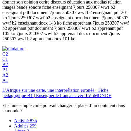
donner son opinion ecrire discours education aux medias relation
images bande sonore fiche enseignant 7jours 250307 wwf b2
enseignant pdf document 7jours 250307 wwf b2 enseignant pdf 201
ko 7jours 250307 wwf b2 enseignant docx document 7jours 250307
wwf b2 enseignant docx 143 ko fiche apprenant 7jours 250307 wwf
b2 apprenant pdf document 7jours 250307 wwf b2 apprenant pdf
105 ko 7jours 250307 wwf b2 apprenant docx document 7jours
250307 wwf b2 apprenant docx 101 ko
C2
C1
B2
B1
A2
A1
L'Afrique sur une carte, une interprétation erronée - Fiche
pédagogique B1 | Enseigner le français avec TV5MONDE
Et si une simple carte pouvait changer la place d’un continent dans
le monde ?
Activité
835
Adultes
299