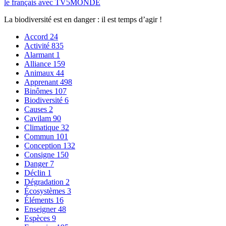
le français avec TV5MONDE
La biodiversité est en danger : il est temps d’agir !
Accord
24
Activité
835
Alarmant
1
Alliance
159
Animaux
44
Apprenant
498
Binômes
107
Biodiversité
6
Causes
2
Cavilam
90
Climatique
32
Commun
101
Conception
132
Consigne
150
Danger
7
Déclin
1
Dégradation
2
Écosystèmes
3
Éléments
16
Enseigner
48
Espèces
9