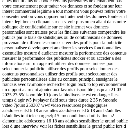
et les identifiants de cookie certains partenaires ne demandent pas
votre consentement pour traiter vos donnees et se fondent sur leur
interet commercial legitime a tout moment vous pouvez retirer votre
consentement ou vous opposer au traitement des donnees fonde sur l
interet legitime en cliquant sur en savoir plus ou en allant dans notre
politique de confidentialite sur ce site internet vos donnees
personnelles sont traitees pour les finalites suivantes comprendre les
publics par le biais de statistiques ou de combinaisons de donnees
provenant de differentes sources creer des profils pour la publicite
personnalisee developper et ameliorer les services fonctionnalites
essentielles mesure d audience mesurer la performance des contenus
mesurer la performance des publicites stocker et ou acceder a des
informations sur un appareil utiliser des donnees limitees pour
selectionner la publicite utiliser des profils pour selectionner des
contenus personnalises utiliser des profils pour selectionner des
publicites personnalisees aller au contenu principal enseigner le
francais avec tv5monde rechercher login back to top environnement
un rapport alarmant ajouter aux favoris disponible jusqu au 21 03
2025 23 59disponible 10 jours la biodiversite est en danger il est
temps d agir tv5 jwplayer field sous titres duree 2 35 tv5monde
video 7jours 250307 wwf video ressources pedagogiques
a2adolescents16 18 ansadultes a2adolescents16 18 ans b2adultes
b2adultes tout telechargerzip15 mo conditions d utilisation a2
elementaire adolescents 16 18 ans adultes sensibiliser le grand public
lors d une interview voir les fiches sensibiliser le grand public lors d