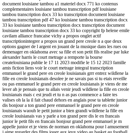
document louisiane tambou a1 materiel docx 771 ko contenus
complementaires louisiane tambou transcription pdf louisiane
tambou transcription docx 33 ko transcription document louisiane
tambou transcription pdf 47 ko louisiane tambou transcription docx
33 ko louisiane tambou transcription docx transcription document
louisiane tambou transcription docx 33 ko copyright fp helene emile
cavilam alliance francaise vichy a propos onglet actif
transcriptionintegrer a propos un grand pere creole n a que deux
options gagner de l argent en jouant de la musique dans les rues ou
demenager en oklahoma avec sa fille et son petit fils realise par luke
alexander harris le court metrage a remporte la bourse
createlouisiana publie le 17 11 2023 modifie le 15 12 2023 famille
amis fiction liens voir le court metrage integral transcription
emmanuel le grand pere en creole louisianais grrr entrez wildlene la
fille en creole louisianais desolee je ne savais pas si tu etais reveille
ou pas emmanuel le grand pere en creole louisianais je viens de me
lever ah je pensais que tu allais venir jeudi wildlene la fille en creole
louisianais mais c est jeudi et tu n as pas commence a faire tes
valises oh la la il fait chaud dehors en anglais pose ta tablette junior
dis bonjour a ton grand pere emmanuel le grand pere en creole
louisianais waouh le petit junior a bien grandi wildlene la fille en
creole louisianais vas y parle a ton grand pere dis le en francais
junior le petit fils en francais bonjour grand pere emmanuel je m
appelle junior et je viens de norman en oklahoma pour l amusement
j aime regarder des films jouer aux jeux video au basket au football