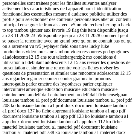
personnelles sont traitees pour les finalites suivantes analyser
activement les caracteristiques de l appareil pour l identification
fonctionnalites essentielles mesure d audience publicite utiliser des
profils pour selectionner des contenus personnalises aller au contenu
principal enseigner le francais avec tv5monde rechercher login back
to top tambou ajouter aux favoris 19 flag this item disponible jusqu
au 23 11 2028 23 59disponible jusqu au 23 11 2028 comment peut
se passer la rencontre avec un grand pere qu on ne connait pas ou qu
on a rarement vu tv5 jwplayer field sous titres lucky luke
productions video louisiane tambou video ressources pedagogiques
a1adolescents12 15 ans tout telechargerzip2 mo conditions d
utilisation a1 debutant adolescents 12 15 ans reviser les questions de
presentation et simuler une rencontre voir les fiches reviser les
questions de presentation et simuler une rencontre adolescents 12 15
ans regarder regarder ecouter ecouter grammaire pronoms
interrogatifs parler emettre des hypotheses parler expliquer
interculturel amerique education musicale education musicale
entrainement au delf dalf entrainement au delf dalf fiche enseignant
louisiane tambou a1 prof pdf document louisiane tambou a1 prof pdf
208 ko louisiane tambou a1 prof docx document louisiane tambou
a1 prof docx 137 ko fiche apprenant louisiane tambou a1 app pdf
document louisiane tambou a1 app pdf 123 ko louisiane tambou a1
app docx document louisiane tambou a1 app docx 112 ko fiche
materiel louisiane tambou a1 materiel pdf document louisiane
tambou a1 materiel pdf 738 ko louisiane tambou a1 materiel docx