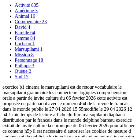
Activité
835
Amérique
3
Animal
16
Commentaire
23
David
4
Famille
64
Femme
84
Lacheau
1
Marsupilami
1
Mission
8
Personnage
18
Philippe
3
Queue
2
Sud
15
exercice b1 cinema le marsupilami est de retour vocabulaire le
marsupilami grammaire les connecteurs logiques comprehension
orale a partir de invite culture du 06 fevrier 2026 cette activite est
proposee en partenariat avec le numero 464 de la revue le francais
dans le monde publie le 27 04 2026 15 55modifie le 29 04 2026 12
54 1 min temps de lecture affiche du film marsupilami diaphana
distribution par le francais dans le monde delphine barreau exercice
extrait de invite culture la chronique du 06 fevrier 2026 pour afficher
ce contenu h5p il est necessaire d autoriser les cookies de mesure d
audience et de publicite lexique le marsupilami un animal imaginaire