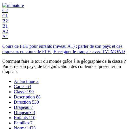
C2
C1
B2
B1
A2
A1
Cours de FLE pour enfants (niveau A1) : parler de son pays et des
drapeaux en cours de FLE | Enseigner le français avec TV5MOND
Comment faire le tour du monde grâce à la géographie de la classe ?
Parler de son pays, de la signification des couleurs et présenter un
drapeau.
Antarctique
2
Cartes
63
Classe
190
Description
88
Direction
530
Drapeau
7
Drapeaux
3
Enfants
110
Familles
7
Normal
423