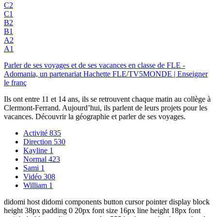
C2
C1
B2
B1
A2
A1
Parler de ses voyages et de ses vacances en classe de FLE -
Adomania, un partenariat Hachette FLE/TV5MONDE | Enseigner
le franç
Ils ont entre 11 et 14 ans, ils se retrouvent chaque matin au collège à
Clermont-Ferrand. Aujourd’hui, ils parlent de leurs projets pour les
vacances. Découvrir la géographie et parler de ses voyages.
Activité
835
Direction
530
Kayline
1
Normal
423
Sami
1
Vidéo
308
William
1
didomi host didomi components button cursor pointer display block
height 38px padding 0 20px font size 16px line height 18px font