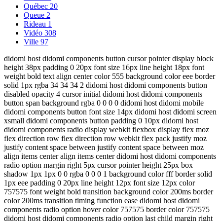
Québec
20
Queue
2
Rideau
1
Vidéo
308
Ville
97
didomi host didomi components button cursor pointer display block
height 38px padding 0 20px font size 16px line height 18px font
weight bold text align center color 555 background color eee border
solid 1px rgba 34 34 34 2 didomi host didomi components button
disabled opacity 4 cursor initial didomi host didomi components
button span background rgba 0 0 0 0 didomi host didomi mobile
didomi components button font size 14px didomi host didomi screen
xsmall didomi components button padding 0 10px didomi host
didomi components radio display webkit flexbox display flex moz
flex direction row flex direction row webkit flex pack justify moz
justify content space between justify content space between moz
align items center align items center didomi host didomi components
radio option margin right 5px cursor pointer height 25px box
shadow 1px 1px 0 0 rgba 0 0 0 1 background color fff border solid
1px eee padding 0 20px line height 12px font size 12px color
757575 font weight bold transition background color 200ms border
color 200ms transition timing function ease didomi host didomi
components radio option hover color 757575 border color 757575
didomi host didomi components radio option last child margin right