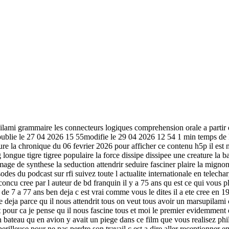
lami grammaire les connecteurs logiques comprehension orale a partir de
publie le 27 04 2026 15 55modifie le 29 04 2026 12 54 1 min temps de le
ure la chronique du 06 fevrier 2026 pour afficher ce contenu h5p il est 
ongue tigre tigree populaire la force dissipe dissipee une creature la 
 image de synthese la seduction attendrir seduire fasciner plaire la mig
des du podcast sur rfi suivez toute l actualite internationale en telechar
ncu cree par l auteur de bd franquin il y a 75 ans qu est ce qui vous pl
de 7 a 77 ans ben deja c est vrai comme vous le dites il a ete cree en 19
 deja parce qu il nous attendrit tous on veut tous avoir un marsupilami c
t pour ca je pense qu il nous fascine tous et moi le premier evidemment e
en bateau qu en avion y avait un piege dans ce film que vous realisez p
erilleuse pour ne pas perdre son travail c est a dire aller receptionner 