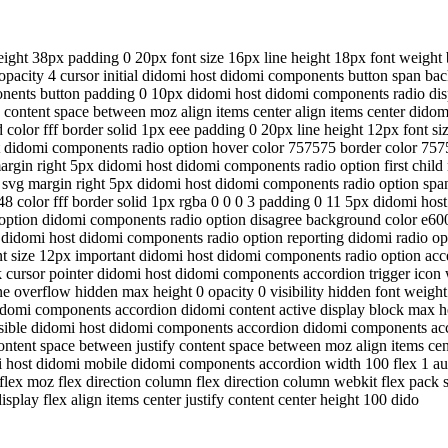
ight 38px padding 0 20px font size 16px line height 18px font weight b
opacity 4 cursor initial didomi host didomi components button span b
nents button padding 0 10px didomi host didomi components radio displ
fy content space between moz align items center align items center dido
olor fff border solid 1px eee padding 0 20px line height 12px font si
t didomi components radio option hover color 757575 border color 757
 margin right 5px didomi host didomi components radio option first child
on svg margin right 5px didomi host didomi components radio option s
8 color fff border solid 1px rgba 0 0 0 3 padding 0 11 5px didomi ho
 option didomi components radio option disagree background color e600
didomi host didomi components radio option reporting didomi radio opti
font size 12px important didomi host didomi components radio option a
cursor pointer didomi host didomi components accordion trigger icon wi
erflow hidden max height 0 opacity 0 visibility hidden font weight 300 
idomi components accordion didomi content active display block max he
 visible didomi host didomi components accordion didomi components acc
 content space between justify content space between moz align items c
omi host didomi mobile didomi components accordion width 100 flex 1 
ex moz flex direction column flex direction column webkit flex pack start
 display flex align items center justify content center height 100 dido