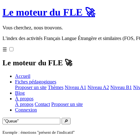
Le moteur du FLE 🚀
Vous cherchez, nous trouvons.
L'index des activités Français Langue Étrangère et similaires (FOS,
☰
Le moteur du FLE 🚀
Accueil
Fiches pédagogiques
Proposer un site
Thèmes
Niveau A1
Niveau A2
Niveau B1
Ni
Blog
À propos
À propos
Contact
Proposer un site
Connexion
🔎
Exemple : émotions "présent de l'indicatif"