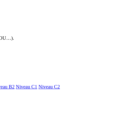
 FOU…).
veau B2
Niveau C1
Niveau C2