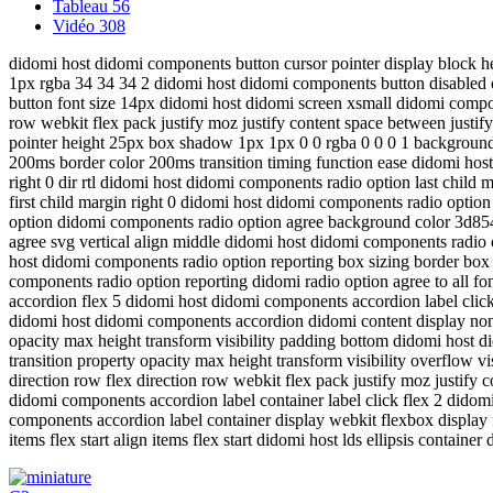
Tableau
56
Vidéo
308
didomi host didomi components button cursor pointer display block he
1px rgba 34 34 34 2 didomi host didomi components button disabled 
button font size 14px didomi host didomi screen xsmall didomi compo
row webkit flex pack justify moz justify content space between justi
pointer height 25px box shadow 1px 1px 0 0 rgba 0 0 0 1 background c
200ms border color 200ms transition timing function ease didomi hos
right 0 dir rtl didomi host didomi components radio option last child
first child margin right 0 didomi host didomi components radio opti
option didomi components radio option agree background color 3d854
agree svg vertical align middle didomi host didomi components radio
host didomi components radio option reporting box sizing border box 
components radio option reporting didomi radio option agree to all 
accordion flex 5 didomi host didomi components accordion label click 
didomi host didomi components accordion didomi content display none ov
opacity max height transform visibility padding bottom didomi host d
transition property opacity max height transform visibility overflow
direction row flex direction row webkit flex pack justify moz justify
didomi components accordion label container label click flex 2 did
components accordion label container display webkit flexbox display fl
items flex start align items flex start didomi host lds ellipsis container