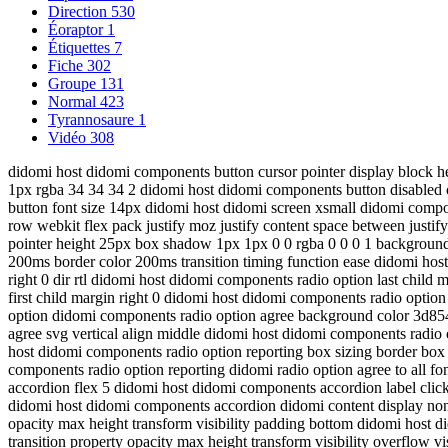
Direction
530
Éoraptor
1
Étiquettes
7
Fiche
302
Groupe
131
Normal
423
Tyrannosaure
1
Vidéo
308
didomi host didomi components button cursor pointer display block he
1px rgba 34 34 34 2 didomi host didomi components button disabled 
button font size 14px didomi host didomi screen xsmall didomi compo
row webkit flex pack justify moz justify content space between justi
pointer height 25px box shadow 1px 1px 0 0 rgba 0 0 0 1 background c
200ms border color 200ms transition timing function ease didomi hos
right 0 dir rtl didomi host didomi components radio option last child
first child margin right 0 didomi host didomi components radio opti
option didomi components radio option agree background color 3d854
agree svg vertical align middle didomi host didomi components radio
host didomi components radio option reporting box sizing border box 
components radio option reporting didomi radio option agree to all 
accordion flex 5 didomi host didomi components accordion label click 
didomi host didomi components accordion didomi content display none ov
opacity max height transform visibility padding bottom didomi host d
transition property opacity max height transform visibility overflow