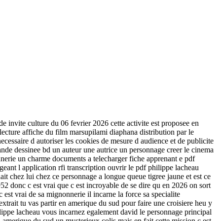
 invite culture du 06 fevrier 2026 cette activite est proposee en
cture affiche du film marsupilami diaphana distribution par le
necessaire d autoriser les cookies de mesure d audience et de publicite
bande dessinee bd un auteur une autrice un personnage creer le cinema
nonnerie un charme documents a telecharger fiche apprenant e pdf
geant l application rfi transcription ouvrir le pdf philippe lacheau
ait chez lui chez ce personnage a longue queue tigree jaune et est ce
52 donc c est vrai que c est incroyable de se dire qu en 2026 on sort
 est vrai de sa mignonnerie il incarne la force sa specialite
xtrait tu vas partir en amerique du sud pour faire une croisiere heu y
hilippe lacheau vous incarnez egalement david le personnage principal
en amerique du sud un mysterieux colis mais en fait cette mission c est