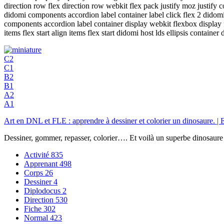
direction row flex direction row webkit flex pack justify moz justify
didomi components accordion label container label click flex 2 did
components accordion label container display webkit flexbox display fl
items flex start align items flex start didomi host lds ellipsis container
C2
C1
B2
B1
A2
A1
Art en DNL et FLE : apprendre à dessiner et colorier un dinosaure.
Dessiner, gommer, repasser, colorier…. Et voilà un superbe dinosaure
Activité
835
Apprenant
498
Corps
26
Dessiner
4
Diplodocus
2
Direction
530
Fiche
302
Normal
423