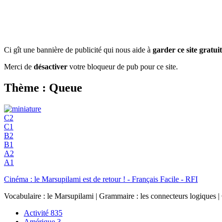
Ci gît une bannière de publicité qui nous aide à
garder ce site gratuit
Merci de
désactiver
votre bloqueur de pub pour ce site.
Thème : Queue
C2
C1
B2
B1
A2
A1
Cinéma : le Marsupilami est de retour ! - Français Facile - RFI
Vocabulaire : le Marsupilami | Grammaire : les connecteurs logiques |
Activité
835
Amérique
3