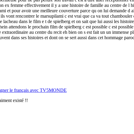
son ex femme effectivement il y a une histoire de famille au centre de l h
ami et pour avoir une meilleure couverture parce qu on lui demande d all
u ils vont rencontrer le marsupilami c est vrai que ca va tout chambouler d
lacheau dans le film e t de spielberg et on sait que lui aussi les histoire
re hein attendons le prochain film de spielberg c est possible c est possible
xtraordinaire au centre du recit eh bien on s est fait un un immense plai
souvent dans ses histoires et dont on se sert aussi dans cet hommage pa
nseigner le français avec TV5MONDE
aiment existé !!