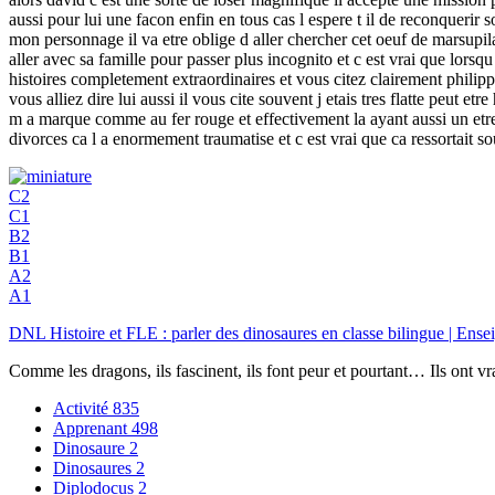
aussi pour lui une facon enfin en tous cas l espere t il de reconquerir 
mon personnage il va etre oblige d aller chercher cet oeuf de marsupil
aller avec sa famille pour passer plus incognito et c est vrai que lorsq
histoires completement extraordinaires et vous citez clairement philippe 
vous alliez dire lui aussi il vous cite souvent j etais tres flatte peut et
m a marque comme au fer rouge et effectivement la ayant aussi un etre e
divorces ca l a enormement traumatise et c est vrai que ca ressortait 
C2
C1
B2
B1
A2
A1
DNL Histoire et FLE : parler des dinosaures en classe bilingue | E
Comme les dragons, ils fascinent, ils font peur et pourtant… Ils ont vr
Activité
835
Apprenant
498
Dinosaure
2
Dinosaures
2
Diplodocus
2