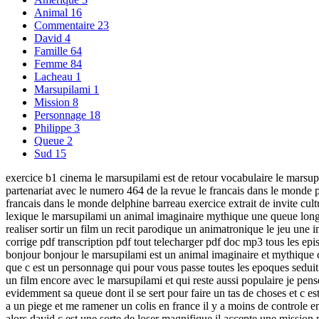
Animal
16
Commentaire
23
David
4
Famille
64
Femme
84
Lacheau
1
Marsupilami
1
Mission
8
Personnage
18
Philippe
3
Queue
2
Sud
15
exercice b1 cinema le marsupilami est de retour vocabulaire le marsupi
partenariat avec le numero 464 de la revue le francais dans le monde 
francais dans le monde delphine barreau exercice extrait de invite cult
lexique le marsupilami un animal imaginaire mythique une queue long l
realiser sortir un film un recit parodique un animatronique le jeu une
corrige pdf transcription pdf tout telecharger pdf doc mp3 tous les episo
bonjour bonjour le marsupilami est un animal imaginaire et mythique co
que c est un personnage qui pour vous passe toutes les epoques seduit 
un film encore avec le marsupilami et qui reste aussi populaire je pense
evidemment sa queue dont il se sert pour faire un tas de choses et c es
a un piege et me ramener un colis en france il y a moins de controle 
alors david c est une sorte de loser magnifique il accepte une mission p