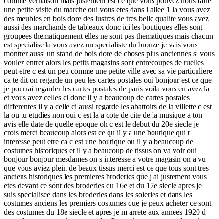
comme vernaison mais justement est ce que vous pouvez nous faire
une petite visite du marche oui vous etes dans l allee 1 la vous avez
des meubles en bois dore des lustres de tres belle qualite vous avez
aussi des marchands de tableaux donc ici les boutiques elles sont
groupees thematiquement elles ne sont pas thematiques mais chacun
est specialise la vous avez un specialiste du bronze je vais vous
montrer aussi un stand de bois dore de choses plus anciennes si vous
voulez entrer alors les petits magasins sont entrecoupes de ruelles
peut etre c est un peu comme une petite ville avec sa vie particuliere
ca te dit on regarde un peu les cartes postales oui bonjour est ce que
je pourrai regarder les cartes postales de paris voila vous en avez la
et vous avez celles ci donc il y a beaucoup de cartes postales
differentes il y a celle ci aussi regarde les abattoirs de la villette c est
la ou tu etudies non oui c est la a cote de cite de la musique a ton
avis elle date de quelle epoque oh c est le debut du 20e siecle je
crois merci beaucoup alors est ce qu il y a une boutique qui t
interesse peut etre ca c est une boutique ou il y a beaucoup de
costumes historiques et il y a beaucoup de tissus on va voir oui
bonjour bonjour mesdames on s interesse a votre magasin on a vu
que vous aviez plein de beaux tissus merci est ce que tous sont tres
anciens historiques les premieres broderies que j ai justement vous
etes devant ce sont des broderies du 16e et du 17e siecle apres je
suis specialisee dans les broderies dans les soieries et dans les
costumes anciens les premiers costumes que je peux acheter ce sont
des costumes du 18e siecle et apres je m arrete aux annees 1920 d