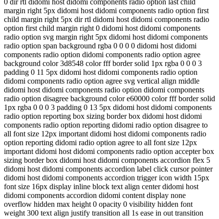
0 dir rtl didomi host didomi components radio option last child
margin right 5px didomi host didomi components radio option first
child margin right 5px dir rtl didomi host didomi components radio
option first child margin right 0 didomi host didomi components
radio option svg margin right 5px didomi host didomi components
radio option span background rgba 0 0 0 0 didomi host didomi
components radio option didomi components radio option agree
background color 3d8548 color fff border solid 1px rgba 0 0 0 3
padding 0 11 5px didomi host didomi components radio option
didomi components radio option agree svg vertical align middle
didomi host didomi components radio option didomi components
radio option disagree background color e60000 color fff border solid
1px rgba 0 0 0 3 padding 0 13 5px didomi host didomi components
radio option reporting box sizing border box didomi host didomi
components radio option reporting didomi radio option disagree to
all font size 12px important didomi host didomi components radio
option reporting didomi radio option agree to all font size 12px
important didomi host didomi components radio option accepter box
sizing border box didomi host didomi components accordion flex 5
didomi host didomi components accordion label click cursor pointer
didomi host didomi components accordion trigger icon width 15px
font size 16px display inline block text align center didomi host
didomi components accordion didomi content display none
overflow hidden max height 0 opacity 0 visibility hidden font
weight 300 text align justify transition all 1s ease in out transition