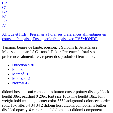
C2
C1
B2
B1
A2
A1
Afrique et FLE - Présenter à l’oral ses préférences alimentaires en
cours de français. | Enseigner le français avec TV5MONDE
Tamarin, beurre de karité, poisson… Suivons la Sénégalaise
Moussou au marché Castors à Dakar. Présenter à l’oral ses
préférences alimentaires, repérer des produits et leur utilité.
Direction
530
Fruit
3
Marché
18
Moussou
2
Normal
423
didomi host didomi components button cursor pointer display block
height 38px padding 0 20px font size 16px line height 18px font
weight bold text align center color 555 background color eee border
solid 1px rgba 34 34 34 2 didomi host didomi components button
disabled opacity 4 cursor initial didomi host didomi components