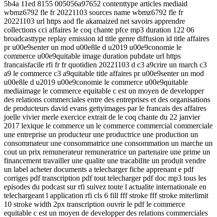
5b4a 11ed 8155 005056a97652 contenttype articles mediaid
wbmz6792 fle fr 20221103 sources name wbmz6792 fle fr
20221103 url https aod fle akamaized net savoirs apprendre
collections cci affaires le coq chante pfce mp3 duration 122 06
broadcasttype replay emission id title genre diffusion id title affaires
pr u00e9senter un mod u00e8le d u2019 u00e9conomie le
commerce u00e9quitable image duration pubdate url https
francaisfacile rfi fr fr quotidien 20221103 d c3 a9crire un march c3
a9 le commerce c3 a9quitable title affaires pr u00e9senter un mod
u00e8le d u2019 u00e9conomie le commerce u00e9quitable
mediaimage le commerce equitable c est un moyen de developper
des relations commerciales entre des entreprises et des organisations
de producteurs david evans gettyimages par le francais des affaires
joelle vivier merle exercice extrait de le coq chante du 22 janvier
2017 lexique le commerce un le commerce commercial commerciale
une entreprise un producteur une productrice une production un
consommateur une consommatrice une consommation un marche un
cout un prix remunerateur remuneratrice un partenaire une prime un
financement travailler une qualite une tracabilite un produit vendre
un label acheter documents a telecharger fiche apprenant e pdf
corriges pdf transcription pdf tout telecharger pdf doc mp3 tous les
episodes du podcast sur rfi suivez toute l actualite internationale en
telechargeant l application rfi cls 6 fill fff stroke fff stroke miterlimit
10 stroke width 2px transcription ouvrir le pdf le commerce
equitable c est un moyen de developper des relations commerciales