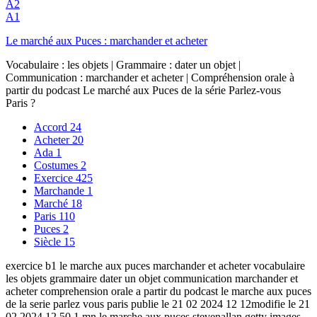
A2
A1
Le marché aux Puces : marchander et acheter
Vocabulaire : les objets | Grammaire : dater un objet |
Communication : marchander et acheter | Compréhension orale à
partir du podcast Le marché aux Puces de la série Parlez-vous
Paris ?
Accord
24
Acheter
20
Ada
1
Costumes
2
Exercice
425
Marchande
1
Marché
18
Paris
110
Puces
2
Siècle
15
exercice b1 le marche aux puces marchander et acheter vocabulaire
les objets grammaire dater un objet communication marchander et
acheter comprehension orale a partir du podcast le marche aux puces
de la serie parlez vous paris publie le 21 02 2024 12 12modifie le 21
02 2024 12 50 1 mn le marche aux puces stevenallan getty images