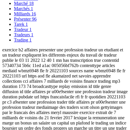
Marché
18
Marchés
1
Milliards
16
Présenter
96
Tarek
1
Tradeur
1
Tradeurs
1
Trading
1
exercice b2 affaires presenter une profession tradeur un etudiant et
un tradeur expliquent les differents enjeux du travail de tradeur
publie le 03 11 2022 12 40 1 mn has transcription true contentid
57340734 5b6c 11ed a1ac 005056bf762b contenttype articles
mediaid wbmz6948 fle fr 20221103 sources name wbmz6948 fle fr
20221103 url https aod fle akamaized net savoirs apprendre
collections cci affaires 7 milliards de voisins finance trading mp3
duration 173 74 broadcasttype replay emission id title genre
diffusion id title affaires pr u00e9senter une profession tradeur image
duration pubdate url https francaisfacile rfi fr fr quotidien 20221103
pr c3 a9senter une profession trader title affaires pr u00e9senter une
profession tradeur mediaimage des traders scott olson gettyimages
par le francais des affaires meryl maussire exercice extrait de 7
milliards de voisins du 21 fevrier 2017 lexique la remuneration une
marge un bonus un salaire un capital un plafond le trading un indice
boursier un ordre des fonds propres un marche un titre un une trader