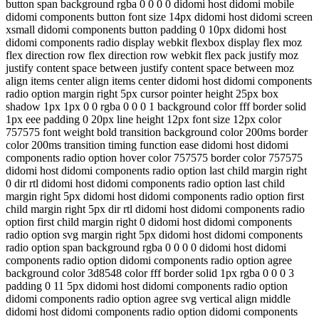
button span background rgba 0 0 0 0 didomi host didomi mobile
didomi components button font size 14px didomi host didomi screen
xsmall didomi components button padding 0 10px didomi host
didomi components radio display webkit flexbox display flex moz
flex direction row flex direction row webkit flex pack justify moz
justify content space between justify content space between moz
align items center align items center didomi host didomi components
radio option margin right 5px cursor pointer height 25px box
shadow 1px 1px 0 0 rgba 0 0 0 1 background color fff border solid
1px eee padding 0 20px line height 12px font size 12px color
757575 font weight bold transition background color 200ms border
color 200ms transition timing function ease didomi host didomi
components radio option hover color 757575 border color 757575
didomi host didomi components radio option last child margin right
0 dir rtl didomi host didomi components radio option last child
margin right 5px didomi host didomi components radio option first
child margin right 5px dir rtl didomi host didomi components radio
option first child margin right 0 didomi host didomi components
radio option svg margin right 5px didomi host didomi components
radio option span background rgba 0 0 0 0 didomi host didomi
components radio option didomi components radio option agree
background color 3d8548 color fff border solid 1px rgba 0 0 0 3
padding 0 11 5px didomi host didomi components radio option
didomi components radio option agree svg vertical align middle
didomi host didomi components radio option didomi components