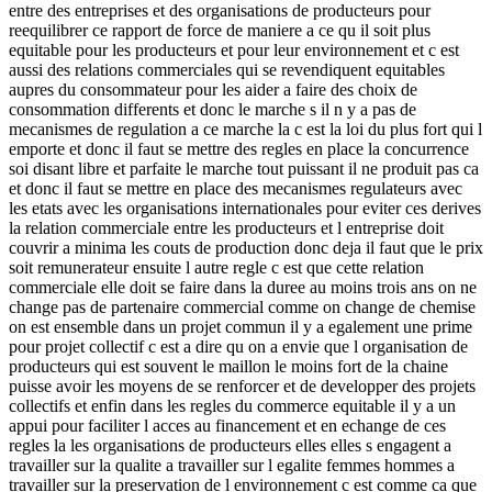
entre des entreprises et des organisations de producteurs pour
reequilibrer ce rapport de force de maniere a ce qu il soit plus
equitable pour les producteurs et pour leur environnement et c est
aussi des relations commerciales qui se revendiquent equitables
aupres du consommateur pour les aider a faire des choix de
consommation differents et donc le marche s il n y a pas de
mecanismes de regulation a ce marche la c est la loi du plus fort qui l
emporte et donc il faut se mettre des regles en place la concurrence
soi disant libre et parfaite le marche tout puissant il ne produit pas ca
et donc il faut se mettre en place des mecanismes regulateurs avec
les etats avec les organisations internationales pour eviter ces derives
la relation commerciale entre les producteurs et l entreprise doit
couvrir a minima les couts de production donc deja il faut que le prix
soit remunerateur ensuite l autre regle c est que cette relation
commerciale elle doit se faire dans la duree au moins trois ans on ne
change pas de partenaire commercial comme on change de chemise
on est ensemble dans un projet commun il y a egalement une prime
pour projet collectif c est a dire qu on a envie que l organisation de
producteurs qui est souvent le maillon le moins fort de la chaine
puisse avoir les moyens de se renforcer et de developper des projets
collectifs et enfin dans les regles du commerce equitable il y a un
appui pour faciliter l acces au financement et en echange de ces
regles la les organisations de producteurs elles elles s engagent a
travailler sur la qualite a travailler sur l egalite femmes hommes a
travailler sur la preservation de l environnement c est comme ca que