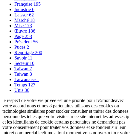
Française
195
Industrie
6
Laisser
62
Marché
18
Mise
173
Œuvre
186
Page
253
Président
56
Puces
2
Reportage
200
Savoir
11
Secteur
10
Taïwan
7
Taiwan
3
Taïwanaise
1
Temps
127
Unis
36
le respect de votre vie privee est une priorite pour tv5mondeavec
votre accord nous et nos 8 partenaires utilisons des cookies ou
technologies similaires pour stocker consulter et traiter des donnees
personnelles telles que votre visite sur ce site internet les adresses ip
et les identifiants de cookie certains partenaires ne demandent pas
votre consentement pour traiter vos donnees et se fondent sur leur
interet commercial legitime a tout moment vous pouvez retirer votre