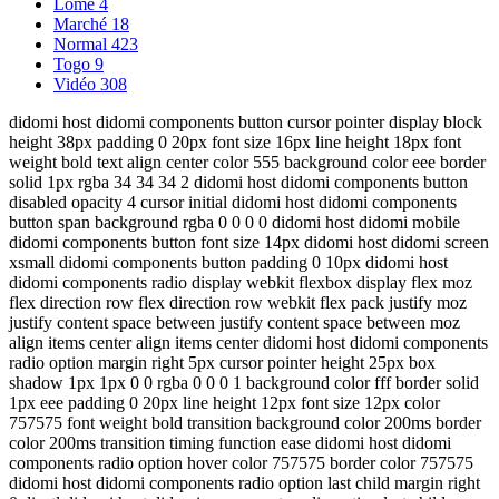
Lomé
4
Marché
18
Normal
423
Togo
9
Vidéo
308
didomi host didomi components button cursor pointer display block
height 38px padding 0 20px font size 16px line height 18px font
weight bold text align center color 555 background color eee border
solid 1px rgba 34 34 34 2 didomi host didomi components button
disabled opacity 4 cursor initial didomi host didomi components
button span background rgba 0 0 0 0 didomi host didomi mobile
didomi components button font size 14px didomi host didomi screen
xsmall didomi components button padding 0 10px didomi host
didomi components radio display webkit flexbox display flex moz
flex direction row flex direction row webkit flex pack justify moz
justify content space between justify content space between moz
align items center align items center didomi host didomi components
radio option margin right 5px cursor pointer height 25px box
shadow 1px 1px 0 0 rgba 0 0 0 1 background color fff border solid
1px eee padding 0 20px line height 12px font size 12px color
757575 font weight bold transition background color 200ms border
color 200ms transition timing function ease didomi host didomi
components radio option hover color 757575 border color 757575
didomi host didomi components radio option last child margin right