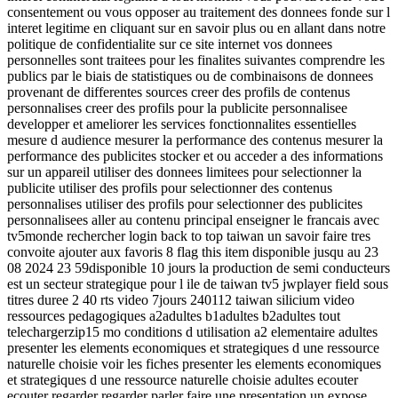
consentement ou vous opposer au traitement des donnees fonde sur l
interet legitime en cliquant sur en savoir plus ou en allant dans notre
politique de confidentialite sur ce site internet vos donnees
personnelles sont traitees pour les finalites suivantes comprendre les
publics par le biais de statistiques ou de combinaisons de donnees
provenant de differentes sources creer des profils de contenus
personnalises creer des profils pour la publicite personnalisee
developper et ameliorer les services fonctionnalites essentielles
mesure d audience mesurer la performance des contenus mesurer la
performance des publicites stocker et ou acceder a des informations
sur un appareil utiliser des donnees limitees pour selectionner la
publicite utiliser des profils pour selectionner des contenus
personnalises utiliser des profils pour selectionner des publicites
personnalisees aller au contenu principal enseigner le francais avec
tv5monde rechercher login back to top taiwan un savoir faire tres
convoite ajouter aux favoris 8 flag this item disponible jusqu au 23
08 2024 23 59disponible 10 jours la production de semi conducteurs
est un secteur strategique pour l ile de taiwan tv5 jwplayer field sous
titres duree 2 40 rts video 7jours 240112 taiwan silicium video
ressources pedagogiques a2adultes b1adultes b2adultes tout
telechargerzip15 mo conditions d utilisation a2 elementaire adultes
presenter les elements economiques et strategiques d une ressource
naturelle choisie voir les fiches presenter les elements economiques
et strategiques d une ressource naturelle choisie adultes ecouter
ecouter regarder regarder parler faire une presentation un expose