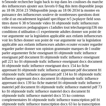
tv5monde rechercher login back to top dans les coulisses du marche
des influenceurs ajouter aux favoris 0 flag this item disponible jusqu
au 18 06 2034 23 59disponible jusqu au 18 06 2034 la montee en
puissance des influenceurs souleve de nombreuses questions dont
celle d un encadrement legislatif specifique tv5 jwplayer field sous
titres duree 6 38 tv5monde video fri objmonde trafic influenceurs
video ressources pedagogiques c1adultes tout telechargerzip336 mo
conditions d utilisation c1 experimente adultes donner son point de
vue argumente sur la legislation applicable aux enfants influenceurs
voir les fiches donner son point de vue argumente sur la legislation
applicable aux enfants influenceurs adultes ecouter ecouter regarder
regarder parler donner son opinion grammaire marques de l oralite
parler argumenter fiche enseignant fri objmonde trafic influence
enseignant pdf document fri objmonde trafic influence enseignant
pdf 221 ko fri objmonde trafic influence enseignant docx document
fri objmonde trafic influence enseignant docx 154 ko fiche
apprenant fri objmonde trafic influence apprenant pdf document fri
objmonde trafic influence apprenant pdf 134 ko fri objmonde trafic
influence apprenant docx document fri objmonde trafic influence
apprenant docx 139 ko fiche materiel fri objmonde trafic influence
materiel pdf document fri objmonde trafic influence materiel pdf 73
ko fri objmonde trafic influence materiel docx document fri
objmonde trafic influence materiel docx 55 ko contenus
complementaires fri objmonde trafic influence transcription pdf fri
objmonde trafic influence transcription docx 63 ko la transcription