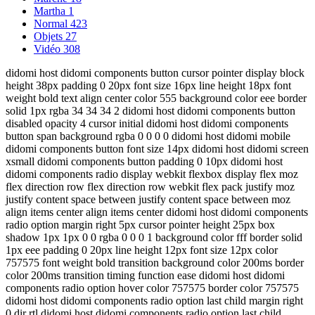
Martha
1
Normal
423
Objets
27
Vidéo
308
didomi host didomi components button cursor pointer display block
height 38px padding 0 20px font size 16px line height 18px font
weight bold text align center color 555 background color eee border
solid 1px rgba 34 34 34 2 didomi host didomi components button
disabled opacity 4 cursor initial didomi host didomi components
button span background rgba 0 0 0 0 didomi host didomi mobile
didomi components button font size 14px didomi host didomi screen
xsmall didomi components button padding 0 10px didomi host
didomi components radio display webkit flexbox display flex moz
flex direction row flex direction row webkit flex pack justify moz
justify content space between justify content space between moz
align items center align items center didomi host didomi components
radio option margin right 5px cursor pointer height 25px box
shadow 1px 1px 0 0 rgba 0 0 0 1 background color fff border solid
1px eee padding 0 20px line height 12px font size 12px color
757575 font weight bold transition background color 200ms border
color 200ms transition timing function ease didomi host didomi
components radio option hover color 757575 border color 757575
didomi host didomi components radio option last child margin right
0 dir rtl didomi host didomi components radio option last child