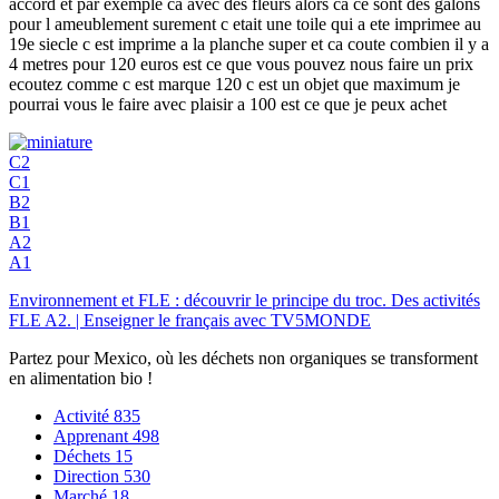
accord et par exemple ca avec des fleurs alors ca ce sont des galons
pour l ameublement surement c etait une toile qui a ete imprimee au
19e siecle c est imprime a la planche super et ca coute combien il y a
4 metres pour 120 euros est ce que vous pouvez nous faire un prix
ecoutez comme c est marque 120 c est un objet que maximum je
pourrai vous le faire avec plaisir a 100 est ce que je peux achet
C2
C1
B2
B1
A2
A1
Environnement et FLE : découvrir le principe du troc. Des activités
FLE A2. | Enseigner le français avec TV5MONDE
Partez pour Mexico, où les déchets non organiques se transforment
en alimentation bio !
Activité
835
Apprenant
498
Déchets
15
Direction
530
Marché
18