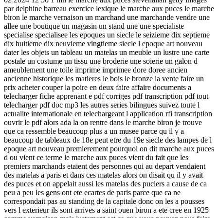
par delphine barreau exercice lexique le marche aux puces le marche
biron le marche vernaison un marchand une marchande vendre une
allee une boutique un magasin un stand une une specialiste
specialise specialisee les epoques un siecle le seizieme dix septieme
dix huitieme dix neuvieme vingtieme siecle l epoque art nouveau
dater les objets un tableau un matelas un meuble un lustre une carte
postale un costume un tissu une broderie une soierie un galon d
ameublement une toile imprime imprimee dore doree ancien
ancienne historique les matieres le bois le bronze la vente faire un
prix acheter couper la poire en deux faire affaire documents a
telecharger fiche apprenant e pdf corriges pdf transcription pdf tout
telecharger pdf doc mp3 les autres series bilingues suivez toute l
actualite internationale en telechargeant l application rfi transcription
ouvrir le pdf alors ada la on rentre dans le marche biron je trouve
que ca ressemble beaucoup plus a un musee parce qu il y a
beaucoup de tableaux de 18e peut etre du 19e siecle des lampes de l
epoque art nouveau premierement pourquoi on dit marche aux puces
d ou vient ce terme le marche aux puces vient du fait que les
premiers marchands etaient des personnes qui au depart vendaient
des matelas a paris et dans ces matelas alors on disait qu il y avait
des puces et on appelait aussi les matelas des puciers a cause de ca
peu a peu les gens ont ete ecartes de paris parce que ca ne
correspondait pas au standing de la capitale donc on les a pousses
vers l exterieur ils sont arrives a saint ouen biron a ete cree en 1925