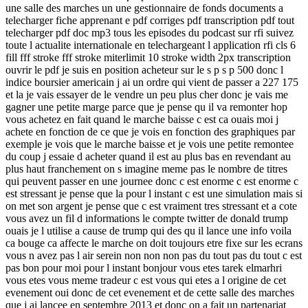
une salle des marches un une gestionnaire de fonds documents a
telecharger fiche apprenant e pdf corriges pdf transcription pdf tout
telecharger pdf doc mp3 tous les episodes du podcast sur rfi suivez
toute l actualite internationale en telechargeant l application rfi cls 6
fill fff stroke fff stroke miterlimit 10 stroke width 2px transcription
ouvrir le pdf je suis en position acheteur sur le s p s p 500 donc l
indice boursier americain j ai un ordre qui vient de passer a 227 175
et la je vais essayer de le vendre un peu plus cher donc je vais me
gagner une petite marge parce que je pense qu il va remonter hop
vous achetez en fait quand le marche baisse c est ca ouais moi j
achete en fonction de ce que je vois en fonction des graphiques par
exemple je vois que le marche baisse et je vois une petite remontee
du coup j essaie d acheter quand il est au plus bas en revendant au
plus haut franchement on s imagine meme pas le nombre de titres
qui peuvent passer en une journee donc c est enorme c est enorme c
est stressant je pense que la pour l instant c est une simulation mais si
on met son argent je pense que c est vraiment tres stressant et a cote
vous avez un fil d informations le compte twitter de donald trump
ouais je l utilise a cause de trump qui des qu il lance une info voila
ca bouge ca affecte le marche on doit toujours etre fixe sur les ecrans
vous n avez pas l air serein non non non pas du tout pas du tout c est
pas bon pour moi pour l instant bonjour vous etes tarek elmarhri
vous etes vous meme tradeur c est vous qui etes a l origine de cet
evenement oui donc de cet evenement et de cette salle des marches
que j ai lancee en septembre 2013 et donc on a fait un partenariat