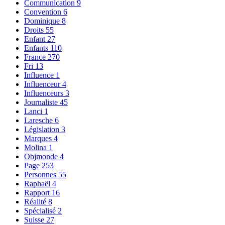
Communication
9
Convention
6
Dominique
8
Droits
55
Enfant
27
Enfants
110
France
270
Fri
13
Influence
1
Influenceur
4
Influenceurs
3
Journaliste
45
Lanci
1
Laresche
6
Législation
3
Marques
4
Molina
1
Objmonde
4
Page
253
Personnes
55
Raphaël
4
Rapport
16
Réalité
8
Spécialisé
2
Suisse
27