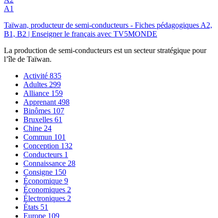
A1
Taïwan, producteur de semi-conducteurs - Fiches pédagogiques A2,
B1, B2 | Enseigner le français avec TV5MONDE
La production de semi-conducteurs est un secteur stratégique pour
l’île de Taïwan.
Activité
835
Adultes
299
Alliance
159
Apprenant
498
Binômes
107
Bruxelles
61
Chine
24
Commun
101
Conception
132
Conducteurs
1
Connaissance
28
Consigne
150
Économique
9
Économiques
2
Électroniques
2
États
51
Europe
109