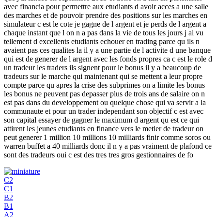
avec financia pour permettre aux etudiants d avoir acces a une salle
des marches et de pouvoir prendre des positions sur les marches en
simulateur c est le cote je gagne de l argent et je perds de l argent a
chaque instant que l on n a pas dans la vie de tous les jours j ai vu
tellement d excellents etudiants echouer en trading parce qu ils n
avaient pas ces qualites la il y a une partie de l activite d une banque
qui est de generer de l argent avec les fonds propres ca c est le role d
un tradeur les traders ils signent pour le bonus il y a beaucoup de
tradeurs sur le marche qui maintenant qui se mettent a leur propre
compte parce qu apres la crise des subprimes on a limite les bonus
les bonus ne peuvent pas depasser plus de trois ans de salaire on n
est pas dans du developpement ou quelque chose qui va servir a la
communaute et pour un trader independant son objectif c est avec
son capital essayer de gagner le maximum d argent qu est ce qui
attirent les jeunes etudiants en finance vers le metier de tradeur on
peut generer 1 million 10 millions 10 milliards finir comme soros ou
warren buffet a 40 milliards donc il n y a pas vraiment de plafond ce
sont des tradeurs oui c est des tres tres gros gestionnaires de fo
C2
C1
B2
B1
A2