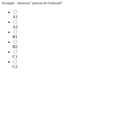
Exemple : émotions "présent de l'indicatif"
A1
A2
B1
B2
C1
C2