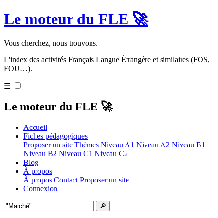
Le moteur du FLE 🚀
Vous cherchez, nous trouvons.
L'index des activités Français Langue Étrangère et similaires (FOS,
FOU…).
☰
Le moteur du FLE 🚀
Accueil
Fiches pédagogiques
Proposer un site
Thèmes
Niveau A1
Niveau A2
Niveau B1
Niveau B2
Niveau C1
Niveau C2
Blog
À propos
À propos
Contact
Proposer un site
Connexion
🔎