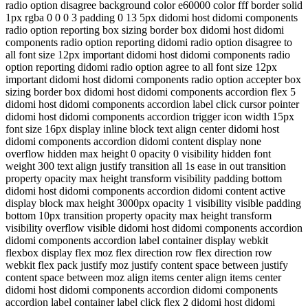
radio option disagree background color e60000 color fff border solid
1px rgba 0 0 0 3 padding 0 13 5px didomi host didomi components
radio option reporting box sizing border box didomi host didomi
components radio option reporting didomi radio option disagree to
all font size 12px important didomi host didomi components radio
option reporting didomi radio option agree to all font size 12px
important didomi host didomi components radio option accepter box
sizing border box didomi host didomi components accordion flex 5
didomi host didomi components accordion label click cursor pointer
didomi host didomi components accordion trigger icon width 15px
font size 16px display inline block text align center didomi host
didomi components accordion didomi content display none
overflow hidden max height 0 opacity 0 visibility hidden font
weight 300 text align justify transition all 1s ease in out transition
property opacity max height transform visibility padding bottom
didomi host didomi components accordion didomi content active
display block max height 3000px opacity 1 visibility visible padding
bottom 10px transition property opacity max height transform
visibility overflow visible didomi host didomi components accordion
didomi components accordion label container display webkit
flexbox display flex moz flex direction row flex direction row
webkit flex pack justify moz justify content space between justify
content space between moz align items center align items center
didomi host didomi components accordion didomi components
accordion label container label click flex 2 didomi host didomi