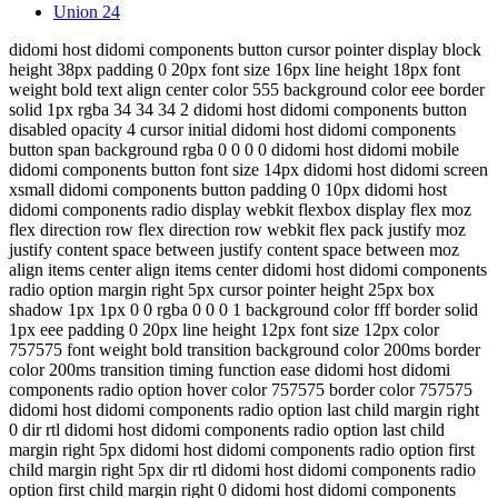
Union
24
didomi host didomi components button cursor pointer display block
height 38px padding 0 20px font size 16px line height 18px font
weight bold text align center color 555 background color eee border
solid 1px rgba 34 34 34 2 didomi host didomi components button
disabled opacity 4 cursor initial didomi host didomi components
button span background rgba 0 0 0 0 didomi host didomi mobile
didomi components button font size 14px didomi host didomi screen
xsmall didomi components button padding 0 10px didomi host
didomi components radio display webkit flexbox display flex moz
flex direction row flex direction row webkit flex pack justify moz
justify content space between justify content space between moz
align items center align items center didomi host didomi components
radio option margin right 5px cursor pointer height 25px box
shadow 1px 1px 0 0 rgba 0 0 0 1 background color fff border solid
1px eee padding 0 20px line height 12px font size 12px color
757575 font weight bold transition background color 200ms border
color 200ms transition timing function ease didomi host didomi
components radio option hover color 757575 border color 757575
didomi host didomi components radio option last child margin right
0 dir rtl didomi host didomi components radio option last child
margin right 5px didomi host didomi components radio option first
child margin right 5px dir rtl didomi host didomi components radio
option first child margin right 0 didomi host didomi components