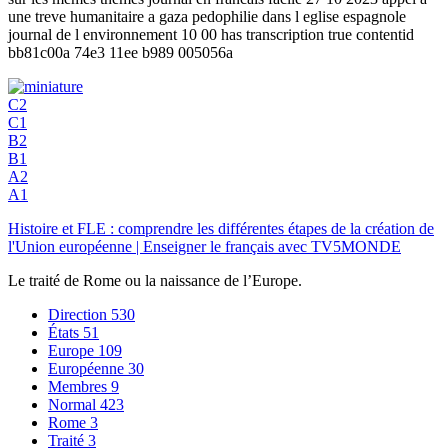
une treve humanitaire a gaza pedophilie dans l eglise espagnole
journal de l environnement 10 00 has transcription true contentid
bb81c00a 74e3 11ee b989 005056a
C2
C1
B2
B1
A2
A1
Histoire et FLE : comprendre les différentes étapes de la création de
l'Union européenne | Enseigner le français avec TV5MONDE
Le traité de Rome ou la naissance de l’Europe.
Direction
530
États
51
Europe
109
Européenne
30
Membres
9
Normal
423
Rome
3
Traité
3