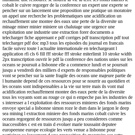
cobalt le cuivre regorger de la conference un expert une experte se
pencher sur un lancement une proposition une pratique un moratoire
un appel une recherche les problematiques une acidification un
rechauffement une montee des eaux une perte de la diversite un
minage miner minier miniere un chalutage une urgence une
exploitation une industrie une extraction forer documents a
telecharger fiche apprenant e pdf corriges pdf transcription pdf tout
telecharger pdf doc mp3 tous les episodes du journal en francais
facile suivez toute l actualite internationale en telechargeant l
application rfi cls 6 fill fff stroke fff stroke miterlimit 10 stroke width
2px transcription ouvrir le pdf la conference des nations unies sur les
oceans se poursuit a lisbonne elle a commence lundi et se poursuit
jusqu a vendredi des milliers d experts de responsables politiques
vont se pencher sur la sante fragile des oceans une majeure partie de
l humanite depend de ces ressources pour se nourrir au quotidien et
les oceans sont indispensables a la vie sur terre mais ils vont mal
acidification rechauffement montee des eaux perte de la diversite
tous les voyants sont au rouge ce qui n empeche pas les industries de
s interesser a l exploitation des ressources minieres des fonds marins
envoye special a lisbonne simon roze le dsm dans le jargon le deep
sea mining l extraction miniere des fonds marins cobalt cuivre les
oceans regorgent de ressources jusqu a peu considerees comme
inaccessibles c est en train d evoluer marie toussaint deputee
europeenne europe ecologie les verts venue a lisbonne pour