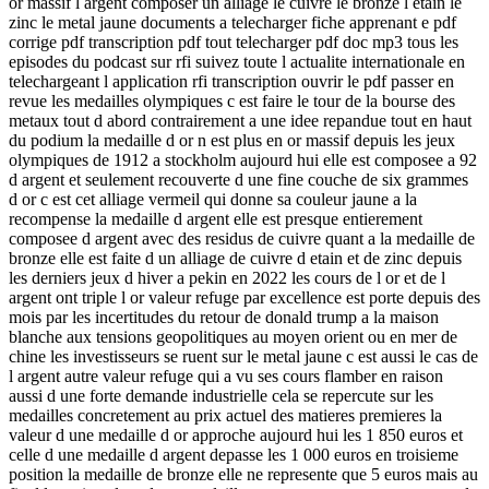
or massif l argent composer un alliage le cuivre le bronze l etain le
zinc le metal jaune documents a telecharger fiche apprenant e pdf
corrige pdf transcription pdf tout telecharger pdf doc mp3 tous les
episodes du podcast sur rfi suivez toute l actualite internationale en
telechargeant l application rfi transcription ouvrir le pdf passer en
revue les medailles olympiques c est faire le tour de la bourse des
metaux tout d abord contrairement a une idee repandue tout en haut
du podium la medaille d or n est plus en or massif depuis les jeux
olympiques de 1912 a stockholm aujourd hui elle est composee a 92
d argent et seulement recouverte d une fine couche de six grammes
d or c est cet alliage vermeil qui donne sa couleur jaune a la
recompense la medaille d argent elle est presque entierement
composee d argent avec des residus de cuivre quant a la medaille de
bronze elle est faite d un alliage de cuivre d etain et de zinc depuis
les derniers jeux d hiver a pekin en 2022 les cours de l or et de l
argent ont triple l or valeur refuge par excellence est porte depuis des
mois par les incertitudes du retour de donald trump a la maison
blanche aux tensions geopolitiques au moyen orient ou en mer de
chine les investisseurs se ruent sur le metal jaune c est aussi le cas de
l argent autre valeur refuge qui a vu ses cours flamber en raison
aussi d une forte demande industrielle cela se repercute sur les
medailles concretement au prix actuel des matieres premieres la
valeur d une medaille d or approche aujourd hui les 1 850 euros et
celle d une medaille d argent depasse les 1 000 euros en troisieme
position la medaille de bronze elle ne represente que 5 euros mais au