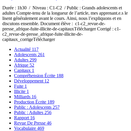
Durée : 1h30 / Niveau : C1-C2 / Public : Grands adolescents et
adultes Compte-tenu de la longueur de l’article, mes apprenant.e.s le
lisent généralement avant le cours. Ainsi, nous l’expliquons et en
discutons ensemble. Document élève : c1-c2_revue-de-
presse_afrique-fuite-illicite-de-capitauxTélécharger Corrigé : c1-
c2_revue-de-presse_afrique-fuite-illicite-de-
capitaux_corrigeTélécharger
Actualité
117
Adolescents
261
Adultes
299
Afrique
52
Capitaux
1
Compréhension Écrite
188
Développement
12
Fuite
1
Illicite
1
Milliards
16
Production Écrite
189
Public : Adolescents
257
Public : Adultes
256
Rapport
16
Revue De Presse
46
Vocabulaire
469