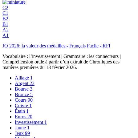
C2
C1
B2
B1
A2
A1
JO 2026: la valeur des médailles - Français Facile - RFI
Vocabulaire : l’investissement | Grammaire : les connecteurs |
Compréhension orale à partir d’un extrait de Chroniques des
matières premières du 18 février 2026.
Alliage
1
Argent
23
Bourse
2
Bronze
5
Cours
90
Cuivre
1
Étain
1
Euros
20
Investissement
1
Jaune
1
Jeux
99