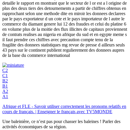
detaille le rapport en montrant que le secteur de l or est a l origine de
plus des deux tiers des detournements a partir de chiffres obtenus en
rapprochant selon une methode dite en miroir les donnees declarees
par le pays exportateur d un cote et le pays importateur de l autre le
commerce du diamant genere lui 12 des fraudes et celui du platine 6
en volume plus de la moitie des flux illicites de capitaux proviennent
de contrats realises au nigeria en afrique du sud et en egypte meme s
il faut prendre ces chiffres avec precaution compte tenu de la
fragilite des donnees statistiques mg revue de presse d ailleurs seuls
43 pays sur le continent publient regulierement des donnees aupres
de la base du commerce international
C2
C1
B2
B1
A2
A1
Afrique et FLE - Savoir utiliser correctement les pronoms relatifs en
cours de français. | Enseigner le français avec TV5MONDE
Une baleinière, ce n’est pas pour chasser les baleines ! Parler des
activités économiques de sa région.