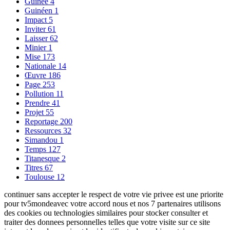
Guinée
4
Guinéen
1
Impact
5
Inviter
61
Laisser
62
Minier
1
Mise
173
Nationale
14
Œuvre
186
Page
253
Pollution
11
Prendre
41
Projet
55
Reportage
200
Ressources
32
Simandou
1
Temps
127
Titanesque
2
Titres
67
Toulouse
12
continuer sans accepter le respect de votre vie privee est une priorite
pour tv5mondeavec votre accord nous et nos 7 partenaires utilisons
des cookies ou technologies similaires pour stocker consulter et
traiter des donnees personnelles telles que votre visite sur ce site