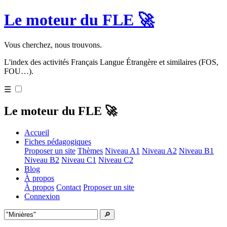
Le moteur du FLE 🚀
Vous cherchez, nous trouvons.
L'index des activités Français Langue Étrangère et similaires (FOS,
FOU…).
☰
Le moteur du FLE 🚀
Accueil
Fiches pédagogiques
Proposer un site
Thèmes
Niveau A1
Niveau A2
Niveau B1
Niveau B2
Niveau C1
Niveau C2
Blog
À propos
À propos
Contact
Proposer un site
Connexion
🔎