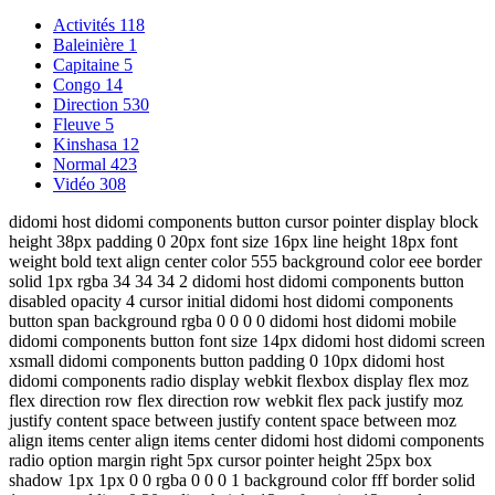
Activités
118
Baleinière
1
Capitaine
5
Congo
14
Direction
530
Fleuve
5
Kinshasa
12
Normal
423
Vidéo
308
didomi host didomi components button cursor pointer display block
height 38px padding 0 20px font size 16px line height 18px font
weight bold text align center color 555 background color eee border
solid 1px rgba 34 34 34 2 didomi host didomi components button
disabled opacity 4 cursor initial didomi host didomi components
button span background rgba 0 0 0 0 didomi host didomi mobile
didomi components button font size 14px didomi host didomi screen
xsmall didomi components button padding 0 10px didomi host
didomi components radio display webkit flexbox display flex moz
flex direction row flex direction row webkit flex pack justify moz
justify content space between justify content space between moz
align items center align items center didomi host didomi components
radio option margin right 5px cursor pointer height 25px box
shadow 1px 1px 0 0 rgba 0 0 0 1 background color fff border solid