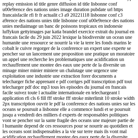
replay emission id title genre diffusion id title lisbonne conf
u00e9rence des nations unies image duration pubdate url https
francaisfacile rfi fr fr actualit c3 a9 20221118 lisbonne conf c3
a9rence des nations unies title lisbonne conf u00e9rence des nations
unies mediaimage un banc de poissons tropicaux en indonesie
luffykun gettyimages par katia brandel exercice extrait du journal en
francais facile du 29 juin 2022 lexique la biodiversite un ocean une
humanite une ressource se nourrir la vie la terre les fonds marins le
cobalt le cuivre regorger de la conference un expert une experte se
pencher sur un lancement une proposition une pratique un moratoire
un appel une recherche les problematiques une acidification un
rechauffement une montee des eaux une perte de la diversite un
minage miner minier miniere un chalutage une urgence une
exploitation une industrie une extraction forer documents a
telecharger fiche apprenant e pdf corriges pdf transcription pdf tout
telecharger pdf doc mp3 tous les episodes du journal en francais
facile suivez toute l actualite internationale en telechargeant l
application rfi cls 6 fill fff stroke fff stroke miterlimit 10 stroke width
2px transcription ouvrir le pdf la conference des nations unies sur les
oceans se poursuit a lisbonne elle a commence lundi et se poursuit
jusqu a vendredi des milliers d experts de responsables politiques
vont se pencher sur la sante fragile des oceans une majeure partie de
l humanite depend de ces ressources pour se nourrir au quotidien et
les oceans sont indispensables a la vie sur terre mais ils vont mal
acidification rechauffement montee des eaux perte de la diversite