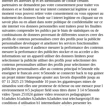
internet les adresses ip et les identifiants de cookie certains
partenaires ne demandent pas votre consentement pour traiter vos
donnees et se fondent sur leur interet commercial legitime a tout
moment vous pouvez retirer votre consentement ou vous opposer au
traitement des donnees fonde sur l interet legitime en cliquant sur en
savoir plus ou en allant dans notre politique de confidentialite sur ce
site internet vos donnees personnelles sont traitees pour les finalites
suivantes comprendre les publics par le biais de statistiques ou de
combinaisons de donnees provenant de differentes sources creer des
profils de contenus personnalises creer des profils pour la publicite
personnalisee developper et ameliorer les services fonctionnalites
essentielles mesure d audience mesurer la performance des contenus
mesurer la performance des publicites stocker et ou acceder a des
informations sur un appareil utiliser des donnees limitees pour
selectionner la publicite utiliser des profils pour selectionner des
contenus personnalises utiliser des profils pour selectionner des
publicites personnalisees aller au contenu principal tv5monde edu
enseigner le francais avec tv5monde se connecter back to top guinee
un projet minier titanesque ajouter aux favoris disponible jusqu au
07 11 2025 23 59disponible 10 jours les gigantesques mines de
simandou sont elles une promesse de richesse ou une menace pour l
environnement tv5 jwplayer field sous titres duree 3 14 tv5monde
video 7jours 251024 guinee video ressources pedagogiques
b1adultes b1adultes b2adultes b2adultes tout telechargerzip18 mo
conditions d utilisation b1 intermediaire adultes presenter les