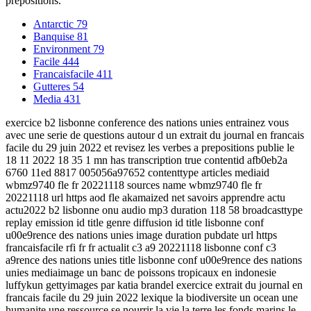
prépositions.
Antarctic
79
Banquise
81
Environment
79
Facile
444
Francaisfacile
411
Gutteres
54
Media
431
exercice b2 lisbonne conference des nations unies entrainez vous
avec une serie de questions autour d un extrait du journal en francais
facile du 29 juin 2022 et revisez les verbes a prepositions publie le
18 11 2022 18 35 1 mn has transcription true contentid afb0eb2a
6760 11ed 8817 005056a97652 contenttype articles mediaid
wbmz9740 fle fr 20221118 sources name wbmz9740 fle fr
20221118 url https aod fle akamaized net savoirs apprendre actu
actu2022 b2 lisbonne onu audio mp3 duration 118 58 broadcasttype
replay emission id title genre diffusion id title lisbonne conf
u00e9rence des nations unies image duration pubdate url https
francaisfacile rfi fr fr actualit c3 a9 20221118 lisbonne conf c3
a9rence des nations unies title lisbonne conf u00e9rence des nations
unies mediaimage un banc de poissons tropicaux en indonesie
luffykun gettyimages par katia brandel exercice extrait du journal en
francais facile du 29 juin 2022 lexique la biodiversite un ocean une
humanite une ressource se nourrir la vie la terre les fonds marins le