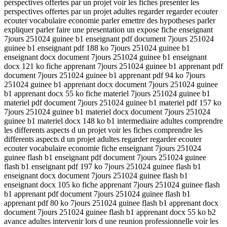
perspectives offertes par un projet voir les fiches presenter les
perspectives offertes par un projet adultes regarder regarder ecouter
ecouter vocabulaire economie parler emettre des hypotheses parler
expliquer parler faire une presentation un expose fiche enseignant
7jours 251024 guinee b1 enseignant pdf document 7jours 251024
guinee b1 enseignant pdf 188 ko 7jours 251024 guinee b1
enseignant docx document 7jours 251024 guinee b1 enseignant
docx 121 ko fiche apprenant 7jours 251024 guinee b1 apprenant pdf
document 7jours 251024 guinee b1 apprenant pdf 94 ko 7jours
251024 guinee b1 apprenant docx document 7jours 251024 guinee
b1 apprenant docx 55 ko fiche materiel 7jours 251024 guinee b1
materiel pdf document 7jours 251024 guinee b1 materiel pdf 157 ko
7jours 251024 guinee b1 materiel docx document 7jours 251024
guinee b1 materiel docx 148 ko b1 intermediaire adultes comprendre
les differents aspects d un projet voir les fiches comprendre les
differents aspects d un projet adultes regarder regarder ecouter
ecouter vocabulaire economie fiche enseignant 7jours 251024
guinee flash b1 enseignant pdf document 7jours 251024 guinee
flash b1 enseignant pdf 197 ko 7jours 251024 guinee flash b1
enseignant docx document 7jours 251024 guinee flash b1
enseignant docx 105 ko fiche apprenant 7jours 251024 guinee flash
b1 apprenant pdf document 7jours 251024 guinee flash b1
apprenant pdf 80 ko 7jours 251024 guinee flash b1 apprenant docx
document 7jours 251024 guinee flash b1 apprenant docx 55 ko b2
avance adultes intervenir lors d une reunion professionnelle voir les