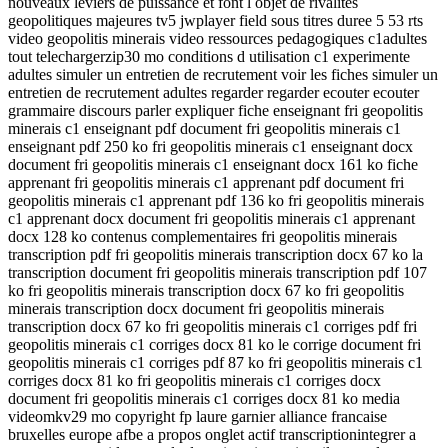
nouveaux leviers de puissance et font l objet de rivalites
geopolitiques majeures tv5 jwplayer field sous titres duree 5 53 rts
video geopolitis minerais video ressources pedagogiques c1adultes
tout telechargerzip30 mo conditions d utilisation c1 experimente
adultes simuler un entretien de recrutement voir les fiches simuler un
entretien de recrutement adultes regarder regarder ecouter ecouter
grammaire discours parler expliquer fiche enseignant fri geopolitis
minerais c1 enseignant pdf document fri geopolitis minerais c1
enseignant pdf 250 ko fri geopolitis minerais c1 enseignant docx
document fri geopolitis minerais c1 enseignant docx 161 ko fiche
apprenant fri geopolitis minerais c1 apprenant pdf document fri
geopolitis minerais c1 apprenant pdf 136 ko fri geopolitis minerais
c1 apprenant docx document fri geopolitis minerais c1 apprenant
docx 128 ko contenus complementaires fri geopolitis minerais
transcription pdf fri geopolitis minerais transcription docx 67 ko la
transcription document fri geopolitis minerais transcription pdf 107
ko fri geopolitis minerais transcription docx 67 ko fri geopolitis
minerais transcription docx document fri geopolitis minerais
transcription docx 67 ko fri geopolitis minerais c1 corriges pdf fri
geopolitis minerais c1 corriges docx 81 ko le corrige document fri
geopolitis minerais c1 corriges pdf 87 ko fri geopolitis minerais c1
corriges docx 81 ko fri geopolitis minerais c1 corriges docx
document fri geopolitis minerais c1 corriges docx 81 ko media
videomkv29 mo copyright fp laure garnier alliance francaise
bruxelles europe afbe a propos onglet actif transcriptionintegrer a