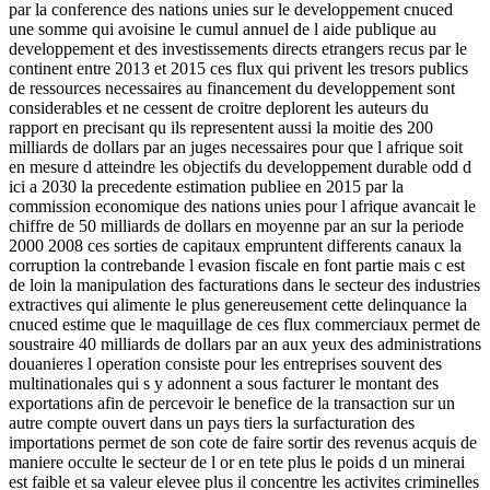
par la conference des nations unies sur le developpement cnuced
une somme qui avoisine le cumul annuel de l aide publique au
developpement et des investissements directs etrangers recus par le
continent entre 2013 et 2015 ces flux qui privent les tresors publics
de ressources necessaires au financement du developpement sont
considerables et ne cessent de croitre deplorent les auteurs du
rapport en precisant qu ils representent aussi la moitie des 200
milliards de dollars par an juges necessaires pour que l afrique soit
en mesure d atteindre les objectifs du developpement durable odd d
ici a 2030 la precedente estimation publiee en 2015 par la
commission economique des nations unies pour l afrique avancait le
chiffre de 50 milliards de dollars en moyenne par an sur la periode
2000 2008 ces sorties de capitaux empruntent differents canaux la
corruption la contrebande l evasion fiscale en font partie mais c est
de loin la manipulation des facturations dans le secteur des industries
extractives qui alimente le plus genereusement cette delinquance la
cnuced estime que le maquillage de ces flux commerciaux permet de
soustraire 40 milliards de dollars par an aux yeux des administrations
douanieres l operation consiste pour les entreprises souvent des
multinationales qui s y adonnent a sous facturer le montant des
exportations afin de percevoir le benefice de la transaction sur un
autre compte ouvert dans un pays tiers la surfacturation des
importations permet de son cote de faire sortir des revenus acquis de
maniere occulte le secteur de l or en tete plus le poids d un minerai
est faible et sa valeur elevee plus il concentre les activites criminelles