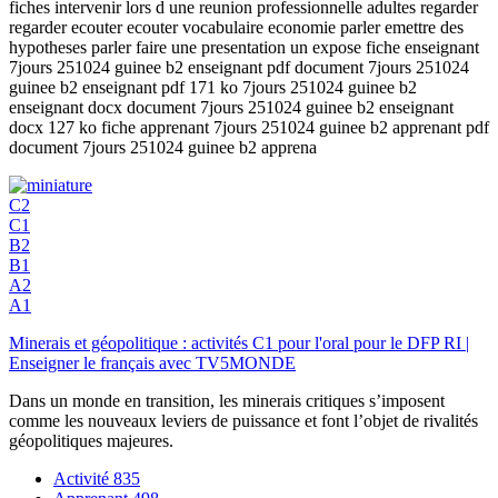
fiches intervenir lors d une reunion professionnelle adultes regarder
regarder ecouter ecouter vocabulaire economie parler emettre des
hypotheses parler faire une presentation un expose fiche enseignant
7jours 251024 guinee b2 enseignant pdf document 7jours 251024
guinee b2 enseignant pdf 171 ko 7jours 251024 guinee b2
enseignant docx document 7jours 251024 guinee b2 enseignant
docx 127 ko fiche apprenant 7jours 251024 guinee b2 apprenant pdf
document 7jours 251024 guinee b2 apprena
C2
C1
B2
B1
A2
A1
Minerais et géopolitique : activités C1 pour l'oral pour le DFP RI |
Enseigner le français avec TV5MONDE
Dans un monde en transition, les minerais critiques s’imposent
comme les nouveaux leviers de puissance et font l’objet de rivalités
géopolitiques majeures.
Activité
835