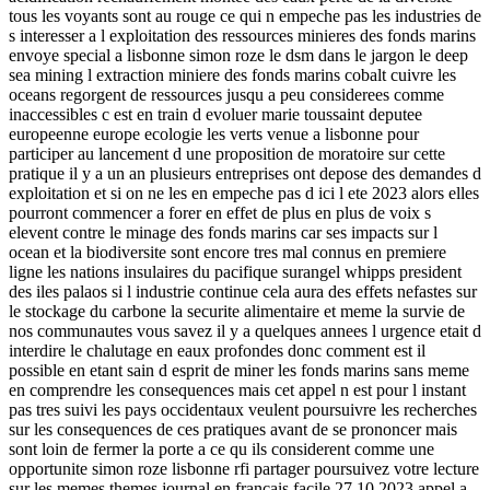
tous les voyants sont au rouge ce qui n empeche pas les industries de
s interesser a l exploitation des ressources minieres des fonds marins
envoye special a lisbonne simon roze le dsm dans le jargon le deep
sea mining l extraction miniere des fonds marins cobalt cuivre les
oceans regorgent de ressources jusqu a peu considerees comme
inaccessibles c est en train d evoluer marie toussaint deputee
europeenne europe ecologie les verts venue a lisbonne pour
participer au lancement d une proposition de moratoire sur cette
pratique il y a un an plusieurs entreprises ont depose des demandes d
exploitation et si on ne les en empeche pas d ici l ete 2023 alors elles
pourront commencer a forer en effet de plus en plus de voix s
elevent contre le minage des fonds marins car ses impacts sur l
ocean et la biodiversite sont encore tres mal connus en premiere
ligne les nations insulaires du pacifique surangel whipps president
des iles palaos si l industrie continue cela aura des effets nefastes sur
le stockage du carbone la securite alimentaire et meme la survie de
nos communautes vous savez il y a quelques annees l urgence etait d
interdire le chalutage en eaux profondes donc comment est il
possible en etant sain d esprit de miner les fonds marins sans meme
en comprendre les consequences mais cet appel n est pour l instant
pas tres suivi les pays occidentaux veulent poursuivre les recherches
sur les consequences de ces pratiques avant de se prononcer mais
sont loin de fermer la porte a ce qu ils considerent comme une
opportunite simon roze lisbonne rfi partager poursuivez votre lecture
sur les memes themes journal en francais facile 27 10 2023 appel a