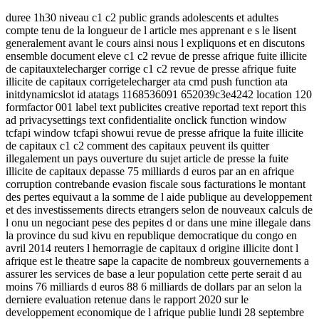
duree 1h30 niveau c1 c2 public grands adolescents et adultes
compte tenu de la longueur de l article mes apprenant e s le lisent
generalement avant le cours ainsi nous l expliquons et en discutons
ensemble document eleve c1 c2 revue de presse afrique fuite illicite
de capitauxtelecharger corrige c1 c2 revue de presse afrique fuite
illicite de capitaux corrigetelecharger ata cmd push function ata
initdynamicslot id atatags 1168536091 652039c3e4242 location 120
formfactor 001 label text publicites creative reportad text report this
ad privacysettings text confidentialite onclick function window
tcfapi window tcfapi showui revue de presse afrique la fuite illicite
de capitaux c1 c2 comment des capitaux peuvent ils quitter
illegalement un pays ouverture du sujet article de presse la fuite
illicite de capitaux depasse 75 milliards d euros par an en afrique
corruption contrebande evasion fiscale sous facturations le montant
des pertes equivaut a la somme de l aide publique au developpement
et des investissements directs etrangers selon de nouveaux calculs de
l onu un negociant pese des pepites d or dans une mine illegale dans
la province du sud kivu en republique democratique du congo en
avril 2014 reuters l hemorragie de capitaux d origine illicite dont l
afrique est le theatre sape la capacite de nombreux gouvernements a
assurer les services de base a leur population cette perte serait d au
moins 76 milliards d euros 88 6 milliards de dollars par an selon la
derniere evaluation retenue dans le rapport 2020 sur le
developpement economique de l afrique publie lundi 28 septembre