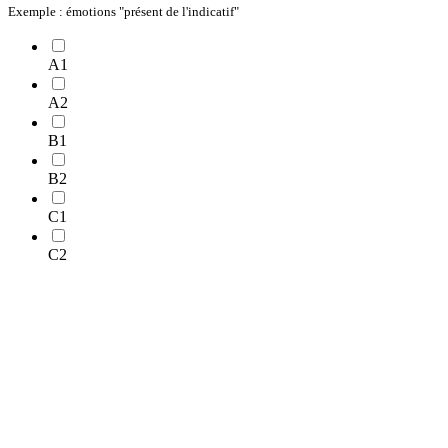
Exemple : émotions "présent de l'indicatif"
A1
A2
B1
B2
C1
C2