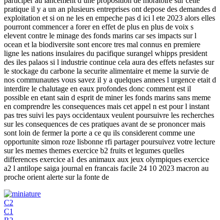
participer au lancement d une proposition de moratoire sur cette
pratique il y a un an plusieurs entreprises ont depose des demandes d
exploitation et si on ne les en empeche pas d ici l ete 2023 alors elles
pourront commencer a forer en effet de plus en plus de voix s
elevent contre le minage des fonds marins car ses impacts sur l
ocean et la biodiversite sont encore tres mal connus en premiere
ligne les nations insulaires du pacifique surangel whipps president
des iles palaos si l industrie continue cela aura des effets nefastes sur
le stockage du carbone la securite alimentaire et meme la survie de
nos communautes vous savez il y a quelques annees l urgence etait d
interdire le chalutage en eaux profondes donc comment est il
possible en etant sain d esprit de miner les fonds marins sans meme
en comprendre les consequences mais cet appel n est pour l instant
pas tres suivi les pays occidentaux veulent poursuivre les recherches
sur les consequences de ces pratiques avant de se prononcer mais
sont loin de fermer la porte a ce qu ils considerent comme une
opportunite simon roze lisbonne rfi partager poursuivez votre lecture
sur les memes themes exercice b2 fruits et legumes quelles
differences exercice a1 des animaux aux jeux olympiques exercice
a2 l antilope saiga journal en francais facile 24 10 2023 macron au
proche orient alerte sur la fonte de
C2
C1