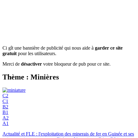
Ci gît une bannière de publicité qui nous aide à
garder ce site
gratuit
pour les utilisateurs.
Merci de
désactiver
votre bloqueur de pub pour ce site.
Thème : Minières
C2
C1
B2
B1
A2
A1
Actualité et FLE : l'exploitation des minerais de fer en Guinée et ses