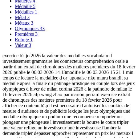
Matières
4
Médaille
5
Médailles
1
Métal
3
Métaux
3
Olympiques
33
Premières
3
Refuge
1
Valeur
3
exercice b2 jo 2026 la valeur des medailles vocabulaire l
investissement grammaire les connecteurs comprehension orale a
partir d un extrait de chroniques des matieres premieres du 18 fevrier
2026 publie le 06 03 2026 14 13modifie le 06 03 2026 15 21 1 min
temps de lecture la medaillee d or japonaise riku miura brandit sa
medaille apres la finale du patinage artistique en couple lors des jeux
olympiques d hiver de milan cortina 2026 a la patinoire de milan le
16 fevrier 2026 afp wang zhao par marion perrard exercice extrait
de chroniques des matieres premieres du 18 fevrier 2026 pour
afficher ce contenu h5p il est necessaire d autoriser les cookies de
mesure d audience et de publicite lexique les jeux olympiques une
medaille olympique un podium une recompense remporter un
plongeur une plongeuse l investissement la bourse le cours tripler
une valeur refuge un investisseur une investisseuse flamber la
demande tripler depasser approcher representer un prix les metaux l