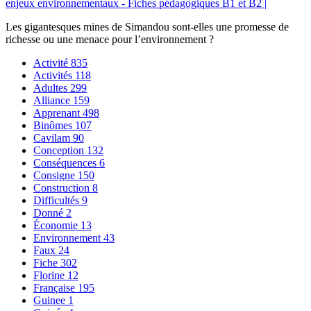
enjeux environnementaux - Fiches pédagogiques B1 et B2 |
Les gigantesques mines de Simandou sont-elles une promesse de
richesse ou une menace pour l’environnement ?
Activité
835
Activités
118
Adultes
299
Alliance
159
Apprenant
498
Binômes
107
Cavilam
90
Conception
132
Conséquences
6
Consigne
150
Construction
8
Difficultés
9
Donné
2
Économie
13
Environnement
43
Faux
24
Fiche
302
Florine
12
Française
195
Guinee
1