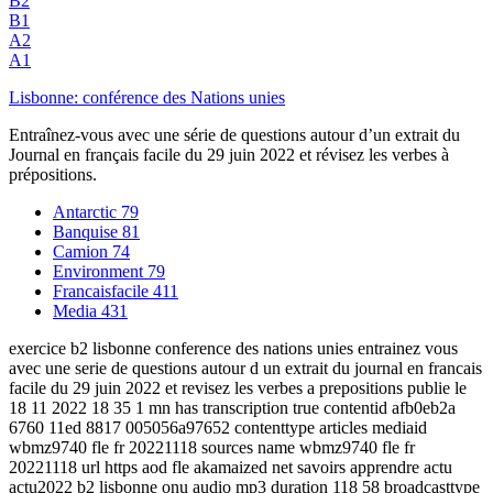
B2
B1
A2
A1
Lisbonne: conférence des Nations unies
Entraînez-vous avec une série de questions autour d’un extrait du
Journal en français facile du 29 juin 2022 et révisez les verbes à
prépositions.
Antarctic
79
Banquise
81
Camion
74
Environment
79
Francaisfacile
411
Media
431
exercice b2 lisbonne conference des nations unies entrainez vous
avec une serie de questions autour d un extrait du journal en francais
facile du 29 juin 2022 et revisez les verbes a prepositions publie le
18 11 2022 18 35 1 mn has transcription true contentid afb0eb2a
6760 11ed 8817 005056a97652 contenttype articles mediaid
wbmz9740 fle fr 20221118 sources name wbmz9740 fle fr
20221118 url https aod fle akamaized net savoirs apprendre actu
actu2022 b2 lisbonne onu audio mp3 duration 118 58 broadcasttype