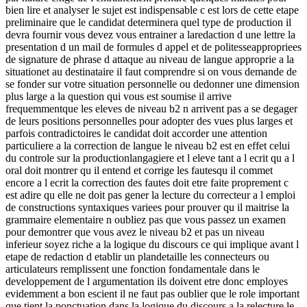
bien lire et analyser le sujet est indispensable c est lors de cette etape
preliminaire que le candidat determinera quel type de production il
devra fournir vous devez vous entrainer a laredaction d une lettre la
presentation d un mail de formules d appel et de politesseappropriees
de signature de phrase d attaque au niveau de langue approprie a la
situationet au destinataire il faut comprendre si on vous demande de
se fonder sur votre situation personnelle ou dedonner une dimension
plus large a la question qui vous est soumise il arrive
frequemmentque les eleves de niveau b2 n arrivent pas a se degager
de leurs positions personnelles pour adopter des vues plus larges et
parfois contradictoires le candidat doit accorder une attention
particuliere a la correction de langue le niveau b2 est en effet celui
du controle sur la productionlangagiere et l eleve tant a l ecrit qu a l
oral doit montrer qu il entend et corrige les fautesqu il commet
encore a l ecrit la correction des fautes doit etre faite proprement c
est adire qu elle ne doit pas gener la lecture du correcteur a l emploi
de constructions syntaxiques variees pour prouver qu il maitrise la
grammaire elementaire n oubliez pas que vous passez un examen
pour demontrer que vous avez le niveau b2 et pas un niveau
inferieur soyez riche a la logique du discours ce qui implique avant l
etape de redaction d etablir un plandetaille les connecteurs ou
articulateurs remplissent une fonction fondamentale dans le
developpement de l argumentation ils doivent etre donc employes
evidemment a bon escient il ne faut pas oublier que le role important
que tient la ponctuation dans la logique du discours a la relecture le