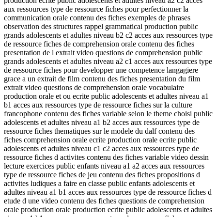
production ecrite public adolescents et adultes niveau a2 c2 acces
aux ressources type de ressource fiches pour perfectionner la
communication orale contenu des fiches exemples de phrases
observation des structures rappel grammatical production public
grands adolescents et adultes niveau b2 c2 acces aux ressources type
de ressource fiches de comprehension orale contenu des fiches
presentation de l extrait video questions de comprehension public
grands adolescents et adultes niveau a2 c1 acces aux ressources type
de ressource fiches pour developper une competence langagiere
grace a un extrait de film contenu des fiches presentation du film
extrait video questions de comprehension orale vocabulaire
production orale et ou ecrite public adolescents et adultes niveau a1
b1 acces aux ressources type de ressource fiches sur la culture
francophone contenu des fiches variable selon le theme choisi public
adolescents et adultes niveau a1 b2 acces aux ressources type de
ressource fiches thematiques sur le modele du dalf contenu des
fiches comprehension orale ecrite production orale ecrite public
adolescents et adultes niveau c1 c2 acces aux ressources type de
ressource fiches d activites contenu des fiches variable video dessin
lecture exercices public enfants niveau a1 a2 acces aux ressources
type de ressource fiches de jeu contenu des fiches propositions d
activites ludiques a faire en classe public enfants adolescents et
adultes niveau a1 b1 acces aux ressources type de ressource fiches d
etude d une video contenu des fiches questions de comprehension
orale production orale production ecrite public adolescents et adultes