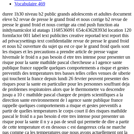
Vocabulaire
469
duree 1h30 niveau b2 public grands adolescents et adultes document
eleve b2 revue de presse le grand froid et nous corrige b2 revue de
presse le grand froid et nous corrige ata cmd push function ata
initdynamicslot id atatags 1168536091 654c43628393d location 120
formfactor 001 label text publicites creative reportad text report this
ad privacysettings text confidentialite revue de presse le grand froid
et nous b2 ouverture du sujet qu est ce que le grand froid quels sont
les risques et les precautions a prendre article de presse vague
hivernale le froid n a pas besoin d etre tres intense pour presenter un
risque pour la sante mathilde pascal chercheuse a l agence sante
publique france rappelle quelques comportements a risque et gestes
preventifs des temperatures tres basses telles celles venues de siberie
qui touchent la france depuis lundi 26 fevrier peuvent presenter des
risques pour la sante en particulier pour les personnes souffrant deja
de problemes respiratoires alors que le thermometre va descendre
jusqu a 10 c mathilde pascal chargee de projets scientifiques a la
direction sante environnement de l agence sante publique france
rappelle quelques comportements a risque et gestes preventifs a
partir de quelles temperatures le corps court il des risques mathilde
pascal le froid n a pas besoin d etre tres intense pour presenter un
risque pour la sante il n y a pas de seuil qui permette de dire a partir
de cette temperature et en dessous c est dangereux cela ne marche
pas comme ca les temperatures que nous avons actuellement ont la