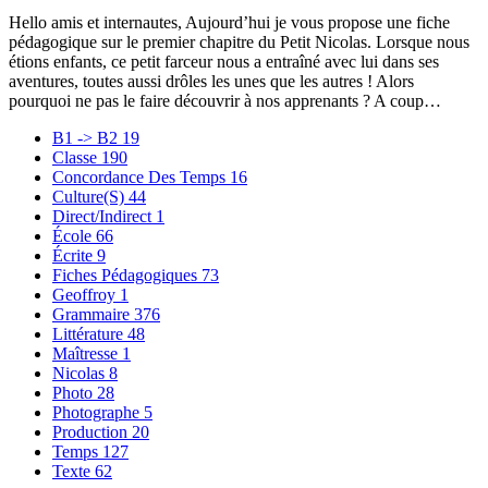
Hello amis et internautes, Aujourd’hui je vous propose une fiche
pédagogique sur le premier chapitre du Petit Nicolas. Lorsque nous
étions enfants, ce petit farceur nous a entraîné avec lui dans ses
aventures, toutes aussi drôles les unes que les autres ! Alors
pourquoi ne pas le faire découvrir à nos apprenants ? A coup…
B1 -> B2
19
Classe
190
Concordance Des Temps
16
Culture(S)
44
Direct/Indirect
1
École
66
Écrite
9
Fiches Pédagogiques
73
Geoffroy
1
Grammaire
376
Littérature
48
Maîtresse
1
Nicolas
8
Photo
28
Photographe
5
Production
20
Temps
127
Texte
62