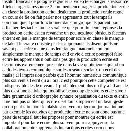
institut francais de pologne regarder la video telecharger la ressource
1 telecharger la ressource 2 comment encourager la production ecrite
en classe la production ecrite idealement la production orale regne
en cours de fle on fait parler nos apprenants tout le temps ils
communiquent pour fonctionner dans un groupe ils parlent pour
effectuer des taches ou ne serait ce que pour lire leurs reponses la
production ecrite est en revanche un peu negligee plusieurs facteurs
entrent en jeu le manque de temps pour ecrire en classe le manque
de talent litteraire constate par les apprenants ils disent qu ils ne
savent pas ecrire meme dans leur langue maternelle ou tout
simplement le manque de temps et d envie d ecrire pourquoi faire
ecrire les apprenants n oublions pas que la production ecrite est
desormais extremement presente dans la vie quotidienne quand on
ecrit des textos communique sur les reseaux sociaux ou ecrit des
mails j ai l impression parfois que l hommo numericus communique
plus souvent a l ecrit qu a l oral c est pourquoi cette competence est
indispensable des le niveau a1 probablement plus qu il y a 20 ans de
plus c est une activite qui mobilise beaucoup de savoirs et de savoir
faire grammaire d orthographe syntaxe organisation du texte et enfin
il ne faut pas oublier qu ecrire c est tout simplement un beau geste
qu on peut faire pour le plaisir si on veut rediger un journal intime
par exemple les activites de production ecrite ne sont donc pas une
perte de temps il faut les proposer pour montrer qu ecrire est
important pour faire ecrire plus souvent pour s appuyer sur la
collaboration entre apprenants interactions ecrites corrections