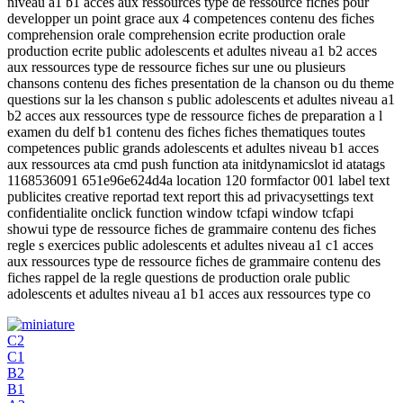
niveau a1 b1 acces aux ressources type de ressource fiches pour
developper un point grace aux 4 competences contenu des fiches
comprehension orale comprehension ecrite production orale
production ecrite public adolescents et adultes niveau a1 b2 acces
aux ressources type de ressource fiches sur une ou plusieurs
chansons contenu des fiches presentation de la chanson ou du theme
questions sur la les chanson s public adolescents et adultes niveau a1
b2 acces aux ressources type de ressource fiches de preparation a l
examen du delf b1 contenu des fiches fiches thematiques toutes
competences public grands adolescents et adultes niveau b1 acces
aux ressources ata cmd push function ata initdynamicslot id atatags
1168536091 651e96e624d4a location 120 formfactor 001 label text
publicites creative reportad text report this ad privacysettings text
confidentialite onclick function window tcfapi window tcfapi
showui type de ressource fiches de grammaire contenu des fiches
regle s exercices public adolescents et adultes niveau a1 c1 acces
aux ressources type de ressource fiches de grammaire contenu des
fiches rappel de la regle questions de production orale public
adolescents et adultes niveau a1 b1 acces aux ressources type co
C2
C1
B2
B1