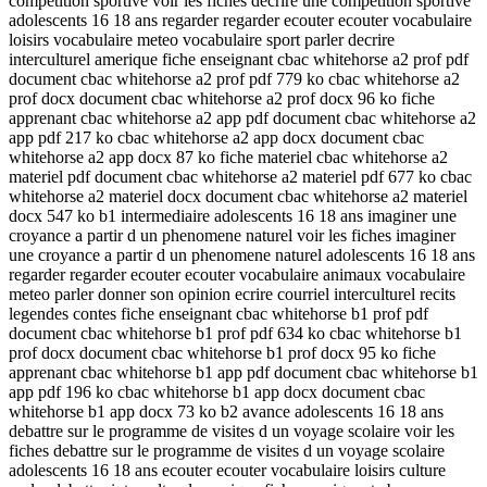
competition sportive voir les fiches decrire une competition sportive
adolescents 16 18 ans regarder regarder ecouter ecouter vocabulaire
loisirs vocabulaire meteo vocabulaire sport parler decrire
interculturel amerique fiche enseignant cbac whitehorse a2 prof pdf
document cbac whitehorse a2 prof pdf 779 ko cbac whitehorse a2
prof docx document cbac whitehorse a2 prof docx 96 ko fiche
apprenant cbac whitehorse a2 app pdf document cbac whitehorse a2
app pdf 217 ko cbac whitehorse a2 app docx document cbac
whitehorse a2 app docx 87 ko fiche materiel cbac whitehorse a2
materiel pdf document cbac whitehorse a2 materiel pdf 677 ko cbac
whitehorse a2 materiel docx document cbac whitehorse a2 materiel
docx 547 ko b1 intermediaire adolescents 16 18 ans imaginer une
croyance a partir d un phenomene naturel voir les fiches imaginer
une croyance a partir d un phenomene naturel adolescents 16 18 ans
regarder regarder ecouter ecouter vocabulaire animaux vocabulaire
meteo parler donner son opinion ecrire courriel interculturel recits
legendes contes fiche enseignant cbac whitehorse b1 prof pdf
document cbac whitehorse b1 prof pdf 634 ko cbac whitehorse b1
prof docx document cbac whitehorse b1 prof docx 95 ko fiche
apprenant cbac whitehorse b1 app pdf document cbac whitehorse b1
app pdf 196 ko cbac whitehorse b1 app docx document cbac
whitehorse b1 app docx 73 ko b2 avance adolescents 16 18 ans
debattre sur le programme de visites d un voyage scolaire voir les
fiches debattre sur le programme de visites d un voyage scolaire
adolescents 16 18 ans ecouter ecouter vocabulaire loisirs culture