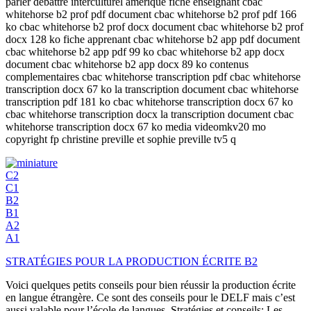
parler debattre interculturel amerique fiche enseignant cbac
whitehorse b2 prof pdf document cbac whitehorse b2 prof pdf 166
ko cbac whitehorse b2 prof docx document cbac whitehorse b2 prof
docx 128 ko fiche apprenant cbac whitehorse b2 app pdf document
cbac whitehorse b2 app pdf 99 ko cbac whitehorse b2 app docx
document cbac whitehorse b2 app docx 89 ko contenus
complementaires cbac whitehorse transcription pdf cbac whitehorse
transcription docx 67 ko la transcription document cbac whitehorse
transcription pdf 181 ko cbac whitehorse transcription docx 67 ko
cbac whitehorse transcription docx la transcription document cbac
whitehorse transcription docx 67 ko media videomkv20 mo
copyright fp christine preville et sophie preville tv5 q
C2
C1
B2
B1
A2
A1
STRATÉGIES POUR LA PRODUCTION ÉCRITE B2
Voici quelques petits conseils pour bien réussir la production écrite
en langue étrangère. Ce sont des conseils pour le DELF mais c’est
aussi valable pour l’école de langues. Stratégies et conseils: Les