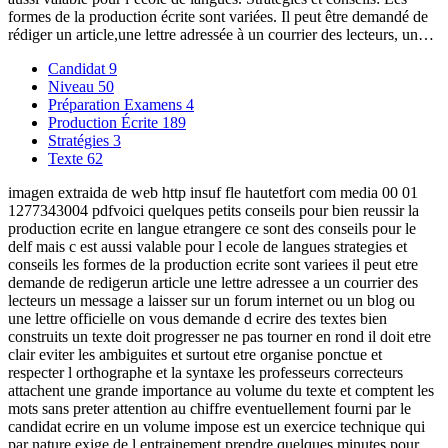
formes de la production écrite sont variées. Il peut être demandé de
rédiger un article,une lettre adressée à un courrier des lecteurs, un…
Candidat
9
Niveau
50
Préparation Examens
4
Production Écrite
189
Stratégies
3
Texte
62
imagen extraida de web http insuf fle hautetfort com media 00 01
1277343004 pdfvoici quelques petits conseils pour bien reussir la
production ecrite en langue etrangere ce sont des conseils pour le
delf mais c est aussi valable pour l ecole de langues strategies et
conseils les formes de la production ecrite sont variees il peut etre
demande de redigerun article une lettre adressee a un courrier des
lecteurs un message a laisser sur un forum internet ou un blog ou
une lettre officielle on vous demande d ecrire des textes bien
construits un texte doit progresser ne pas tourner en rond il doit etre
clair eviter les ambiguites et surtout etre organise ponctue et
respecter l orthographe et la syntaxe les professeurs correcteurs
attachent une grande importance au volume du texte et comptent les
mots sans preter attention au chiffre eventuellement fourni par le
candidat ecrire en un volume impose est un exercice technique qui
par nature exige de l entrainement prendre quelques minutes pour