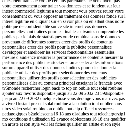
et les identifiants de cookie certains partenaires ne demandent pas
votre consentement pour traiter vos donnees et se fondent sur leur
interet commercial legitime a tout moment vous pouvez retirer votre
consentement ou vous opposer au traitement des donnees fonde sur l
interet legitime en cliquant sur en savoir plus ou en allant dans notre
politique de confidentialite sur ce site internet vos donnees
personnelles sont traitees pour les finalites suivantes comprendre les
publics par le biais de statistiques ou de combinaisons de donnees
provenant de differentes sources creer des profils de contenus
personnalises creer des profils pour la publicite personnalisee
developper et ameliorer les services fonctionnalites essentielles
mesure d audience mesurer la performance des contenus mesurer la
performance des publicites stocker et ou acceder a des informations
sur un appareil utiliser des donnees limitees pour selectionner la
publicite utiliser des profils pour selectionner des contenus
personnalises utiliser des profils pour selectionner des publicites
personnalisees aller au contenu principal enseigner le francais avec
tv5monde rechercher login back to top on oublie tout solal roubine
ajouter aux favoris disponible jusqu au 22 09 2032 23 59disponible
jusqu au 22 09 2032 quelque chose vous derange vous n arrivez pas
a vivre l instant present solal roubine a la solution tout oublier sous
titres video solal roubine on oublie tout clip officiel ressources
pedagogiques b2adolescents16 18 ans c1adultes tout telechargerzip1
mo conditions d utilisation b2 avance adolescents 16 18 ans qualifier
un artiste et son style voir les fiches qualifier un artiste et son style