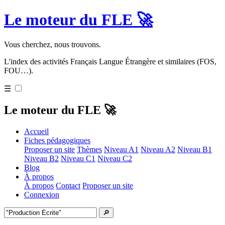
Le moteur du FLE 🚀
Vous cherchez, nous trouvons.
L'index des activités Français Langue Étrangère et similaires (FOS,
FOU…).
☰
Le moteur du FLE 🚀
Accueil
Fiches pédagogiques
Proposer un site
Thèmes
Niveau A1
Niveau A2
Niveau B1
Niveau B2
Niveau C1
Niveau C2
Blog
À propos
À propos
Contact
Proposer un site
Connexion
🔎