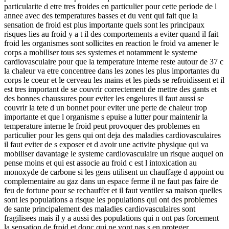
particularite d etre tres froides en particulier pour cette periode de l
annee avec des temperatures basses et du vent qui fait que la
sensation de froid est plus importante quels sont les principaux
risques lies au froid y a t il des comportements a eviter quand il fait
froid les organismes sont sollicites en reaction le froid va amener le
corps a mobiliser tous ses systemes et notamment le systeme
cardiovasculaire pour que la temperature interne reste autour de 37 c
la chaleur va etre concentree dans les zones les plus importantes du
corps le coeur et le cerveau les mains et les pieds se refroidissent et il
est tres important de se couvrir correctement de mettre des gants et
des bonnes chaussures pour eviter les engelures il faut aussi se
couvrir la tete d un bonnet pour eviter une perte de chaleur trop
importante et que l organisme s epuise a lutter pour maintenir la
temperature interne le froid peut provoquer des problemes en
particulier pour les gens qui ont deja des maladies cardiovasculaires
il faut eviter de s exposer et d avoir une activite physique qui va
mobiliser davantage le systeme cardiovasculaire un risque auquel on
pense moins et qui est associe au froid c est l intoxication au
monoxyde de carbone si les gens utilisent un chauffage d appoint ou
complementaire au gaz dans un espace ferme il ne faut pas faire de
feu de fortune pour se rechauffer et il faut ventiler sa maison quelles
sont les populations a risque les populations qui ont des problemes
de sante principalement des maladies cardiovasculaires sont
fragilisees mais il y a aussi des populations qui n ont pas forcement
la sensation de froid et donc qui ne vont pas s en proteger