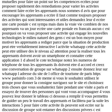
mutuelles pour faire un point sur les competences ecrites pour
proposer rapidement des remediations pour varier les activites
comment faire ecrire les apprenants nous sommes d avis que pour
encourager les apprenants a ecrire il faut comme toujours proposer
des activites qui sont interessantes et utiles demandez leur d ecrire
une carte postale c est sympa mais dans la vraie vie combien de nos
apprenants va un jour ecrire une carte postale en francais aucun c est
pourquoi on va vous proposer une activite qui engage les nouvelles
technologies le milieu naturel des gens c est un bon moyen pour
motiver les apprenants a rediger parce que la situation de production
peut etre veritablement interactive l activite whatsapp cette activite
peut etre utilisee des le niveau a2 attention pour la realiser tous les
apprenants doivent avoir un smartphone et connaitre cette
application 1 d abord le cote technique notez les numeros de
telephone de tous les apprenants ils doivent etre d accord et creez
une conversation de groupe sur whatsapp 2 ensuite donnez leur sur
whatsapp l adresse du site de l office de tourisme de paris https
www parisinfo com 3 de meme si vous le souhaitez utilisez le
groupe pour donner la consigne naviguez sur le site et choisissez
trois choses que vous souhaiteriez faire pendant une visite a paris et
essayez de trouver des personnes qui vont vous accompagner 4 vous
pouvez leur donner le tableau ci dessous a remplir il vous permettra
de guider un peu le travail des apprenants et facilitera par la suite les
interactions 5 pour faire cette activite ils peuvent soit ecrire sur la
discussion de groupe soit entamer des discussions privees c est