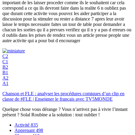
important de les laisser proceder comme ils le souhaitent car cela
correspond a ce qu ils devront faire dans la realite 6 n oubliez pas
que durant cette activite vous pouvez les aider participer a la
discussion pour la stimuler ou rester a distance 7 apres leur avoir
laisse le temps necessaire faites un tour de table pour demander a
chacun les sorties qu il a prevues verifiez qu il n y a pas d erreurs ou
d oublis dans les prises de rendez vous un article presse people une
autre activite qui a pour but d encourager
C2
C1
B2
B1
A2
A1
Chanson et FLE : analyser les procédures comiques d’un clip en
classe de #FLE | Enseigner le français avec TV5MONDE
Quelque chose vous dérange ? Vous n’arrivez pas à vivre l’instant
présent ? Solal Roubine a la solution : tout oublier !
Activité
835
Apprenant
498