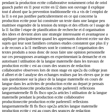
pendant la production ecrite collaborative notamment celui de oriol
guasch parler en l1 pour ecrire en l2 dans son ouvrage il explique
tout d abord que la prevention traditionnelle vis a vis de l emploi de
la l1 n est pas justifiee particulierement en ce qui concerne la
production ecrite pour lui construire un texte dans une langue peu
maitrisee engendre de la tension du temps et des efforts or l usage de
la l1 facilite l etape de planification de recherche et d organisation
des idees et devient alors une strategie interessante et avantageuse a
appliquer principalement quand les apprenants doivent ecrire sur des
sujets qui leur sont familiers certaines etudes constatent que plus il y
a de recours a la l1 meilleurs sont le contenu et l organisation des
textes produits a nous donc de nous faire une opinion personnelle
sur ces presupposes avantages en experimentant la demarche et en
autorisant l utilisation de la langue maternelle dans les travaux de
production ecrite c est au cours des seances de redaction
collaborative observees lors de mon stage en upe2a du college jean
d albret et de l analyse des echanges realises par les eleves que je me
suis questionnee sur la place de la langue maternelle en cours de
langue dans les activites de production ecrite au depart je pensais
que productionecrite production ecrite parlerenl1 reflexions
languematernelle fli fls flsco upe2a articles l utilisation de la langue
maternelle pendant la production ecrite collaborative
productionecrite production ecrite parlerenl1 reflexions
languematernelle fli fls flsco upe2a articles langue maternelle
production ecrite c est au cours des seances de redaction