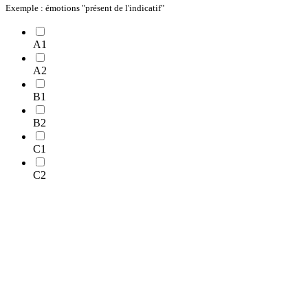
Exemple : émotions "présent de l'indicatif"
A1
A2
B1
B2
C1
C2