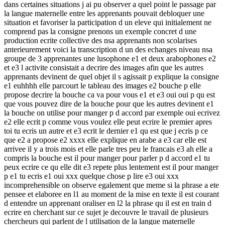
dans certaines situations j ai pu observer a quel point le passage par
la langue maternelle entre les apprenants pouvait debloquer une
situation et favoriser la participation d un eleve qui initialement ne
comprend pas la consigne prenons un exemple concret d une
production ecrite collective des nsa apprenants non scolarises
anterieurement voici la transcription d un des echanges niveau nsa
groupe de 3 apprenantes une lusophone e1 et deux arabophones e2
et e3 l activite consistait a decrire des images afin que les autres
apprenants devinent de quel objet il s agissait p explique la consigne
e1 euhhhh elle parcourt le tableau des images e2 bouche p elle
propose decrire la bouche ca va pour vous e1 et e3 oui oui p qu est
que vous pouvez dire de la bouche pour que les autres devinent e1
la bouche on utilise pour manger p d accord par exemple oui ecrivez
e2 elle ecrit p comme vous voulez elle peut ecrire le premier apres
toi tu ecris un autre et e3 ecrit le dernier e1 qu est que j ecris p ce
que e2 a propose e2 xxxx elle explique en arabe a e3 car elle est
arrivee il y a trois mois et elle parle tres peu le francais e3 ah elle a
compris la bouche est il pour manger pour parler p d accord e1 tu
peux ecrire ce qu elle dit e3 repete plus lentement est il pour manger
p e1 tu ecris e1 oui xxx quelque chose p lire e3 oui xxx
incomprehensible on observe egalement que meme si la phrase a ete
pensee et elaboree en l1 au moment de la mise en texte il est courant
d entendre un apprenant oraliser en l2 la phrase qu il est en train d
ecrire en cherchant sur ce sujet je decouvre le travail de plusieurs
chercheurs qui parlent de l utilisation de la langue maternelle