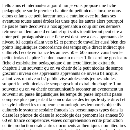
hello amis et internautes aujourd hui je vous propose une fiche
pedagogique sur le premier chapitre du petit nicolas lorsque nous
etions enfants ce petit farceur nous a entraine avec lui dans ses
aventures toutes aussi droles les unes que les autres alors pourquoi
ne pas le faire decouvrir a nos apprenants a coup sur ces derniers
retrouveront leur ame d enfant et qui sait s identifieront peut etre a
notre petit protagoniste cette fiche est destinee a des apprenants de
niveau b1 acquis allant vers b2 et permet de travailler aussi bien des
points linguistiques concordance des temps style direct indirect que
culturels l ecole en france les annees 50 et 60 amusez vous bien le
petit nicolas chapitre 1 chloe hoareau master 1 fle caroline gossieaux
fiche d exploitation pedagogique d un texte litteraire extrait du
chapitre 1 un souvenir qu on va cherir de le petit nicolas de sempe
goscinni niveau des apprenants apprenants de niveau b1 acquis
allant vers un niveau b2 public vise adolescents jeunes adultes
support le petit nicolas de sempe goscinni extrait du chapitre 1 un
souvenir qu on va cherir communicatifs raconter un evenement un
souvenir au passe linguistiques les temps du passe imparfait passe
compose plus que parfait la concordance des temps le style direct et
le style indirect les marqueurs chronologiques temporels objectifs
culturels le systeme scolaire francais les personnages types dans la
classe les photos de classe la sociologie des prenoms les annees 50
60 en france competences visees comprehension ecrite production
ecrite production orale autres documents authentiques non litteraires