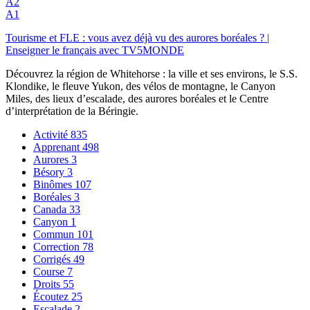
A2
A1
Tourisme et FLE : vous avez déjà vu des aurores boréales ? |
Enseigner le français avec TV5MONDE
Découvrez la région de Whitehorse : la ville et ses environs, le S.S.
Klondike, le fleuve Yukon, des vélos de montagne, le Canyon
Miles, des lieux d’escalade, des aurores boréales et le Centre
d’interprétation de la Béringie.
Activité
835
Apprenant
498
Aurores
3
Bésory
3
Binômes
107
Boréales
3
Canada
33
Canyon
1
Commun
101
Correction
78
Corrigés
49
Course
7
Droits
55
Écoutez
25
Escalade
2