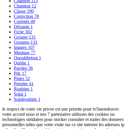
Chanson
113
Chanteur
12
Classe
190
Correction
78
Corrigés
49
Dérange
1
Fiche
302
Groupe
131
Groupes
131
Images
107
Musique
77
Onoublietout
1
Oublie
1
Paroles
36
Pdc
17
Pistes
52
Prendre
41
Roubine
1
Solal
1
Solalroubine
1
le respect de votre vie privee est une priorite pour tv5mondeavec
votre accord nous et nos 7 partenaires utilisons des cookies ou
technologies similaires pour stocker consulter et traiter des donnees
personnelles telles que votre visite sur ce site internet les adresses ip