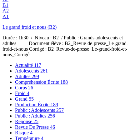
B1
A2
A1
Le grand froid et nous (B2)
Durée : 1h30 / Niveau : B2 / Public : Grands adolescents et
adultes Document élève : B2_Revue-de-presse_Le-grand-
froid-et-nous Corrigé : B2_Revue-de-presse_Le-grand-froid-et-
nous_Corrigé
Actualité
117
Adolescents
261
Adultes
299
Compréhension Écrite
188
Corps
26
Froid
4
Grand
55
Production Écrite
189
Public : Adolescents
257
Public : Adultes
256
Réponse
25
Revue De Presse
46
Risque
4
Température
4