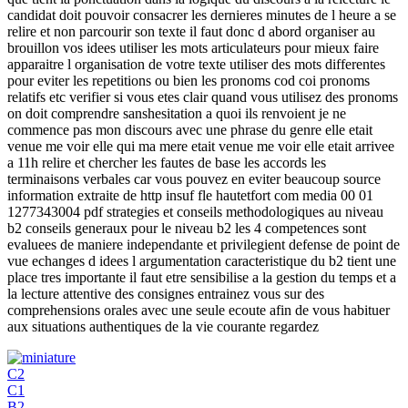
candidat doit pouvoir consacrer les dernieres minutes de l heure a se
relire et non parcourir son texte il faut donc d abord organiser au
brouillon vos idees utiliser les mots articulateurs pour mieux faire
apparaitre l organisation de votre texte utiliser des mots differentes
pour eviter les repetitions ou bien les pronoms cod coi pronoms
relatifs etc verifier si vous etes clair quand vous utilisez des pronoms
on doit comprendre sanshesitation a quoi ils renvoient je ne
commence pas mon discours avec une phrase du genre elle etait
venue me voir elle qui ma mere etait venue me voir elle etait arrivee
a 11h relire et chercher les fautes de base les accords les
terminaisons verbales car vous pouvez en eviter beaucoup source
information extraite de http insuf fle hautetfort com media 00 01
1277343004 pdf strategies et conseils methodologiques au niveau
b2 conseils generaux pour le niveau b2 les 4 competences sont
evaluees de maniere independante et privilegient defense de point de
vue echanges d idees l argumentation caracteristique du b2 tient une
place tres importante il faut etre sensibilise a la gestion du temps et a
la lecture attentive des consignes entrainez vous sur des
comprehensions orales avec une seule ecoute afin de vous habituer
aux situations authentiques de la vie courante regardez
C2
C1
B2