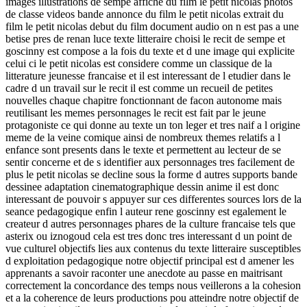
images illustrations de sempe affiche du film le petit nicolas photos
de classe videos bande annonce du film le petit nicolas extrait du
film le petit nicolas debut du film document audio on n est pas a une
betise pres de renan luce texte litteraire choisi le recit de sempe et
goscinny est compose a la fois du texte et d une image qui explicite
celui ci le petit nicolas est considere comme un classique de la
litterature jeunesse francaise et il est interessant de l etudier dans le
cadre d un travail sur le recit il est comme un recueil de petites
nouvelles chaque chapitre fonctionnant de facon autonome mais
reutilisant les memes personnages le recit est fait par le jeune
protagoniste ce qui donne au texte un ton leger et tres naif a l origine
meme de la veine comique ainsi de nombreux themes relatifs a l
enfance sont presents dans le texte et permettent au lecteur de se
sentir concerne et de s identifier aux personnages tres facilement de
plus le petit nicolas se decline sous la forme d autres supports bande
dessinee adaptation cinematographique dessin anime il est donc
interessant de pouvoir s appuyer sur ces differentes sources lors de la
seance pedagogique enfin l auteur rene goscinny est egalement le
createur d autres personnages phares de la culture francaise tels que
asterix ou iznogoud cela est tres donc tres interessant d un point de
vue culturel objectifs lies aux contenus du texte litteraire susceptibles
d exploitation pedagogique notre objectif principal est d amener les
apprenants a savoir raconter une anecdote au passe en maitrisant
correctement la concordance des temps nous veillerons a la cohesion
et a la coherence de leurs productions pou atteindre notre objectif de