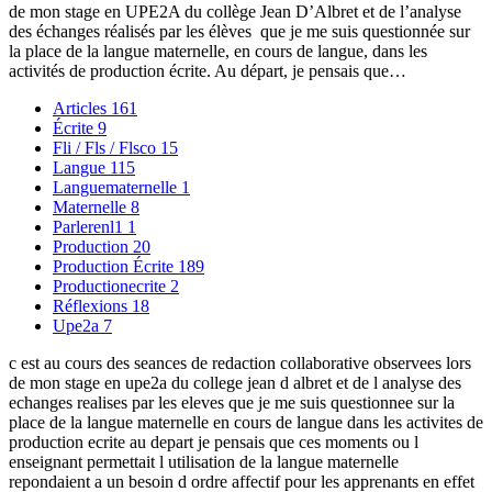
de mon stage en UPE2A du collège Jean D’Albret et de l’analyse
des échanges réalisés par les élèves que je me suis questionnée sur
la place de la langue maternelle, en cours de langue, dans les
activités de production écrite. Au départ, je pensais que…
Articles
161
Écrite
9
Fli / Fls / Flsco
15
Langue
115
Languematernelle
1
Maternelle
8
Parlerenl1
1
Production
20
Production Écrite
189
Productionecrite
2
Réflexions
18
Upe2a
7
c est au cours des seances de redaction collaborative observees lors
de mon stage en upe2a du college jean d albret et de l analyse des
echanges realises par les eleves que je me suis questionnee sur la
place de la langue maternelle en cours de langue dans les activites de
production ecrite au depart je pensais que ces moments ou l
enseignant permettait l utilisation de la langue maternelle
repondaient a un besoin d ordre affectif pour les apprenants en effet