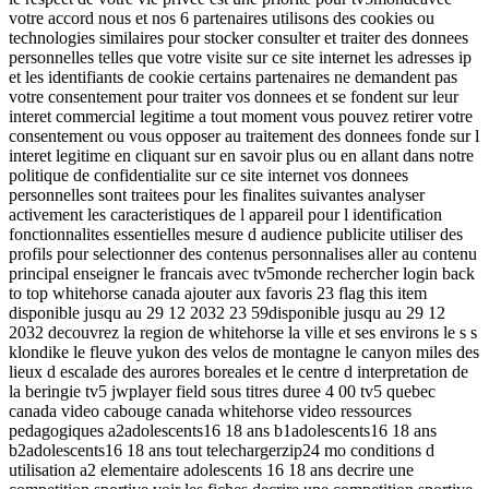
votre accord nous et nos 6 partenaires utilisons des cookies ou
technologies similaires pour stocker consulter et traiter des donnees
personnelles telles que votre visite sur ce site internet les adresses ip
et les identifiants de cookie certains partenaires ne demandent pas
votre consentement pour traiter vos donnees et se fondent sur leur
interet commercial legitime a tout moment vous pouvez retirer votre
consentement ou vous opposer au traitement des donnees fonde sur l
interet legitime en cliquant sur en savoir plus ou en allant dans notre
politique de confidentialite sur ce site internet vos donnees
personnelles sont traitees pour les finalites suivantes analyser
activement les caracteristiques de l appareil pour l identification
fonctionnalites essentielles mesure d audience publicite utiliser des
profils pour selectionner des contenus personnalises aller au contenu
principal enseigner le francais avec tv5monde rechercher login back
to top whitehorse canada ajouter aux favoris 23 flag this item
disponible jusqu au 29 12 2032 23 59disponible jusqu au 29 12
2032 decouvrez la region de whitehorse la ville et ses environs le s s
klondike le fleuve yukon des velos de montagne le canyon miles des
lieux d escalade des aurores boreales et le centre d interpretation de
la beringie tv5 jwplayer field sous titres duree 4 00 tv5 quebec
canada video cabouge canada whitehorse video ressources
pedagogiques a2adolescents16 18 ans b1adolescents16 18 ans
b2adolescents16 18 ans tout telechargerzip24 mo conditions d
utilisation a2 elementaire adolescents 16 18 ans decrire une