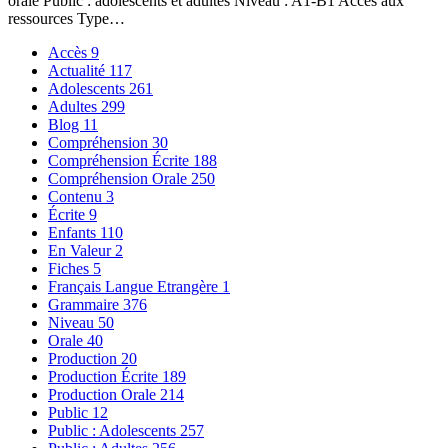
orale Public : adolescents et adultes Niveau : A1-B1 Accès aux
ressources Type…
Accès
9
Actualité
117
Adolescents
261
Adultes
299
Blog
11
Compréhension
30
Compréhension Écrite
188
Compréhension Orale
250
Contenu
3
Écrite
9
Enfants
110
En Valeur
2
Fiches
5
Français Langue Etrangère
1
Grammaire
376
Niveau
50
Orale
40
Production
20
Production Écrite
189
Production Orale
214
Public
12
Public : Adolescents
257