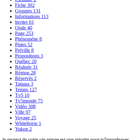
Fiche
302
Groupes
131
Informations
113
Inviter
61
Orale
40
Page
253
Phénomène
8
Pistes
52
Préville
8
Propositions
3
Québec
20
Réalisée
31
Région
28
Réservés
2
Tatiana
3
Temps
127
Tv5
10
Tv5monde
75
Vidéo
308
Ville
97
Voyage
25
Whitehorse
1
Yukon
2
le respect de votre vie privee est une priorite pour tv5mondeavec