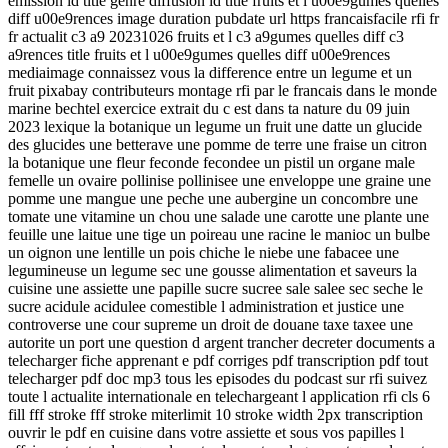
emission id title genre diffusion id title fruits et l u00e9gumes quelles
diff u00e9rences image duration pubdate url https francaisfacile rfi fr
fr actualit c3 a9 20231026 fruits et l c3 a9gumes quelles diff c3
a9rences title fruits et l u00e9gumes quelles diff u00e9rences
mediaimage connaissez vous la difference entre un legume et un
fruit pixabay contributeurs montage rfi par le francais dans le monde
marine bechtel exercice extrait du c est dans ta nature du 09 juin
2023 lexique la botanique un legume un fruit une datte un glucide
des glucides une betterave une pomme de terre une fraise un citron
la botanique une fleur feconde fecondee un pistil un organe male
femelle un ovaire pollinise pollinisee une enveloppe une graine une
pomme une mangue une peche une aubergine un concombre une
tomate une vitamine un chou une salade une carotte une plante une
feuille une laitue une tige un poireau une racine le manioc un bulbe
un oignon une lentille un pois chiche le niebe une fabacee une
legumineuse un legume sec une gousse alimentation et saveurs la
cuisine une assiette une papille sucre sucree sale salee sec seche le
sucre acidule acidulee comestible l administration et justice une
controverse une cour supreme un droit de douane taxe taxee une
autorite un port une question d argent trancher decreter documents a
telecharger fiche apprenant e pdf corriges pdf transcription pdf tout
telecharger pdf doc mp3 tous les episodes du podcast sur rfi suivez
toute l actualite internationale en telechargeant l application rfi cls 6
fill fff stroke fff stroke miterlimit 10 stroke width 2px transcription
ouvrir le pdf en cuisine dans votre assiette et sous vos papilles l