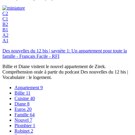
C2
C1
B2
B1
A2
A1
Des nouvelles du 12 bis | saynète 1: Un appartement pour toute la
famille - Français Facile - RFI
Billie et Diane visitent le nouvel appartement de Zirek.
Compréhension orale à partir du podcast Des nouvelles du 12 bis |
Vocabulaire : le logement.
Appartement
9
Billie
11
Cuisine
40
Diane
8
Euros
20
Famille
64
Nouvel
7
Plombier
1
Robinet
2