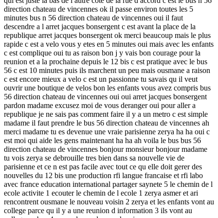
qui est juste la bas de l autre cote de la rue d accord c est le bus n 56
direction chateau de vincennes ok il passe environ toutes les 5
minutes bus n 56 direction chateau de vincennes oui il faut
descendre a l arret jacques bonsergent c est avant la place de la
republique arret jacques bonsergent ok merci beaucoup mais le plus
rapide c est a velo vous y etes en 5 minutes oui mais avec les enfants
c est complique oui tu as raison bon j y vais bon courage pour la
reunion et a la prochaine depuis le 12 bis c est pratique avec le bus
56 c est 10 minutes puis ils marchent un peu mais ousmane a raison
c est encore mieux a velo c est un passionne tu savais qu il veut
ouvrir une boutique de velos bon les enfants vous avez compris bus
56 direction chateau de vincennes oui oui arret jacques bonsergent
pardon madame excusez moi de vous deranger oui pour aller a
republique je ne sais pas comment faire il y a un metro c est simple
madame il faut prendre le bus 56 direction chateau de vincennes ah
merci madame tu es devenue une vraie parisienne zerya ha ha oui c
est moi qui aide les gens maintenant ha ha ah voila le bus bus 56
direction chateau de vincennes bonjour monsieur bonjour madame
tu vois zerya se debrouille tres bien dans sa nouvelle vie de
parisienne et ce n est pas facile avec tout ce qu elle doit gerer des
nouvelles du 12 bis une production rfi langue francaise et rfi labo
avec france education international partager saynete 5 le chemin de l
ecole activite 1 ecouter le chemin de l ecole 1 zerya asmer et ari
rencontrent ousmane le nouveau voisin 2 zerya et les enfants vont au
college parce qu il y a une reunion d information 3 ils vont au