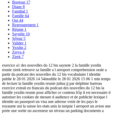
Bonjour
17
Diane
8
Familial
1
Famille
64
Oui
44
Regroupement
1
Réunie
1
Saynète
10
Séjour
5
Valider
1
Yezdin
2
Zerya
4
Zirek
7
exercice a1 des nouvelles du 12 bis saynete 2 la famille yezdin
reunie zirek retrouve sa famille a l aeroport comprehension orale a
partir du podcast des nouvelles du 12 bis vocabulaire l identite
publie le 28 01 2026 14 54modifie le 28 01 2026 15 06 1 min temps
de lecture la famille yezdin reunie julina jj par delphine barreau
exercice extrait en francais du podcast des nouvelles du 12 bis la
famille yezdin reunie pour afficher ce contenu h5p il est necessaire d
autoriser les cookies de mesure d audience et de publicite lexique l
identite un passeport un visa une adresse venir de les pays le
royaume uni la suisse les etats unis la turquie l aeroport un avion une
porte une sortie un ascenseur un niveau un parking documents a