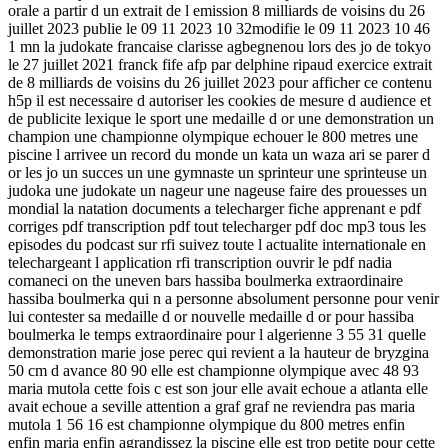
orale a partir d un extrait de l emission 8 milliards de voisins du 26
juillet 2023 publie le 09 11 2023 10 32modifie le 09 11 2023 10 46
1 mn la judokate francaise clarisse agbegnenou lors des jo de tokyo
le 27 juillet 2021 franck fife afp par delphine ripaud exercice extrait
de 8 milliards de voisins du 26 juillet 2023 pour afficher ce contenu
h5p il est necessaire d autoriser les cookies de mesure d audience et
de publicite lexique le sport une medaille d or une demonstration un
champion une championne olympique echouer le 800 metres une
piscine l arrivee un record du monde un kata un waza ari se parer d
or les jo un succes un une gymnaste un sprinteur une sprinteuse un
judoka une judokate un nageur une nageuse faire des prouesses un
mondial la natation documents a telecharger fiche apprenant e pdf
corriges pdf transcription pdf tout telecharger pdf doc mp3 tous les
episodes du podcast sur rfi suivez toute l actualite internationale en
telechargeant l application rfi transcription ouvrir le pdf nadia
comaneci on the uneven bars hassiba boulmerka extraordinaire
hassiba boulmerka qui n a personne absolument personne pour venir
lui contester sa medaille d or nouvelle medaille d or pour hassiba
boulmerka le temps extraordinaire pour l algerienne 3 55 31 quelle
demonstration marie jose perec qui revient a la hauteur de bryzgina
50 cm d avance 80 90 elle est championne olympique avec 48 93
maria mutola cette fois c est son jour elle avait echoue a atlanta elle
avait echoue a seville attention a graf graf ne reviendra pas maria
mutola 1 56 16 est championne olympique du 800 metres enfin
enfin maria enfin agrandissez la piscine elle est trop petite pour cette