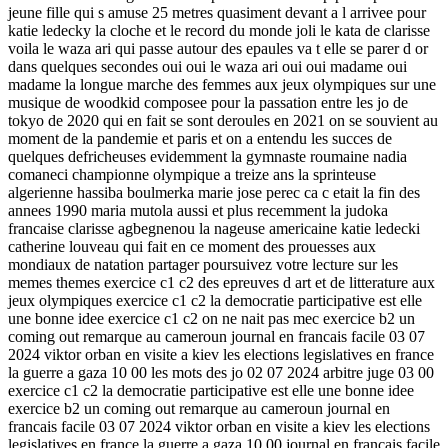
jeune fille qui s amuse 25 metres quasiment devant a l arrivee pour
katie ledecky la cloche et le record du monde joli le kata de clarisse
voila le waza ari qui passe autour des epaules va t elle se parer d or
dans quelques secondes oui oui le waza ari oui oui madame oui
madame la longue marche des femmes aux jeux olympiques sur une
musique de woodkid composee pour la passation entre les jo de
tokyo de 2020 qui en fait se sont deroules en 2021 on se souvient au
moment de la pandemie et paris et on a entendu les succes de
quelques defricheuses evidemment la gymnaste roumaine nadia
comaneci championne olympique a treize ans la sprinteuse
algerienne hassiba boulmerka marie jose perec ca c etait la fin des
annees 1990 maria mutola aussi et plus recemment la judoka
francaise clarisse agbegnenou la nageuse americaine katie ledecki
catherine louveau qui fait en ce moment des prouesses aux
mondiaux de natation partager poursuivez votre lecture sur les
memes themes exercice c1 c2 des epreuves d art et de litterature aux
jeux olympiques exercice c1 c2 la democratie participative est elle
une bonne idee exercice c1 c2 on ne nait pas mec exercice b2 un
coming out remarque au cameroun journal en francais facile 03 07
2024 viktor orban en visite a kiev les elections legislatives en france
la guerre a gaza 10 00 les mots des jo 02 07 2024 arbitre juge 03 00
exercice c1 c2 la democratie participative est elle une bonne idee
exercice b2 un coming out remarque au cameroun journal en
francais facile 03 07 2024 viktor orban en visite a kiev les elections
legislatives en france la guerre a gaza 10 00 journal en francais facile