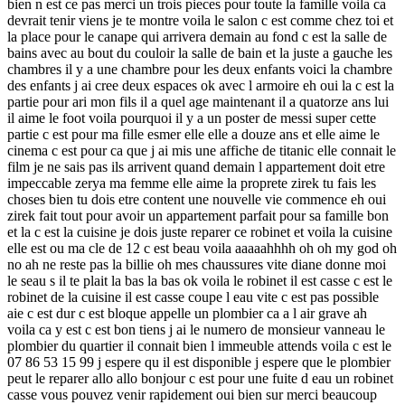
bien n est ce pas merci un trois pieces pour toute la famille voila ca
devrait tenir viens je te montre voila le salon c est comme chez toi et
la place pour le canape qui arrivera demain au fond c est la salle de
bains avec au bout du couloir la salle de bain et la juste a gauche les
chambres il y a une chambre pour les deux enfants voici la chambre
des enfants j ai cree deux espaces ok avec l armoire eh oui la c est la
partie pour ari mon fils il a quel age maintenant il a quatorze ans lui
il aime le foot voila pourquoi il y a un poster de messi super cette
partie c est pour ma fille esmer elle elle a douze ans et elle aime le
cinema c est pour ca que j ai mis une affiche de titanic elle connait le
film je ne sais pas ils arrivent quand demain l appartement doit etre
impeccable zerya ma femme elle aime la proprete zirek tu fais les
choses bien tu dois etre content une nouvelle vie commence eh oui
zirek fait tout pour avoir un appartement parfait pour sa famille bon
et la c est la cuisine je dois juste reparer ce robinet et voila la cuisine
elle est ou ma cle de 12 c est beau voila aaaaahhhh oh oh my god oh
no ah ne reste pas la billie oh mes chaussures vite diane donne moi
le seau s il te plait la bas la bas ok voila le robinet il est casse c est le
robinet de la cuisine il est casse coupe l eau vite c est pas possible
aie c est dur c est bloque appelle un plombier ca a l air grave ah
voila ca y est c est bon tiens j ai le numero de monsieur vanneau le
plombier du quartier il connait bien l immeuble attends voila c est le
07 86 53 15 99 j espere qu il est disponible j espere que le plombier
peut le reparer allo allo bonjour c est pour une fuite d eau un robinet
casse vous pouvez venir rapidement oui bien sur merci beaucoup