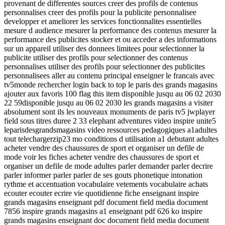
provenant de differentes sources creer des profils de contenus
personnalises creer des profils pour la publicite personnalisee
developper et ameliorer les services fonctionnalites essentielles
mesure d audience mesurer la performance des contenus mesurer la
performance des publicites stocker et ou acceder a des informations
sur un appareil utiliser des donnees limitees pour selectionner la
publicite utiliser des profils pour selectionner des contenus
personnalises utiliser des profils pour selectionner des publicites
personnalisees aller au contenu principal enseigner le francais avec
tv5monde rechercher login back to top le paris des grands magasins
ajouter aux favoris 100 flag this item disponible jusqu au 06 02 2030
22 59disponible jusqu au 06 02 2030 les grands magasins a visiter
absolument sont ils les nouveaux monuments de paris tv5 jwplayer
field sous titres duree 2 33 elephant adventures video inspire unite5
leparisdesgrandsmagasins video ressources pedagogiques a1adultes
tout telechargerzip23 mo conditions d utilisation a1 debutant adultes
acheter vendre des chaussures de sport et organiser un defile de
mode voir les fiches acheter vendre des chaussures de sport et
organiser un defile de mode adultes parler demander parler decrire
parler informer parler parler de ses gouts phonetique intonation
rythme et accentuation vocabulaire vetements vocabulaire achats
ecouter ecouter ecrire vie quotidienne fiche enseignant inspire
grands magasins enseignant pdf document field media document
7856 inspire grands magasins a1 enseignant pdf 626 ko inspire
grands magasins enseignant doc document field media document