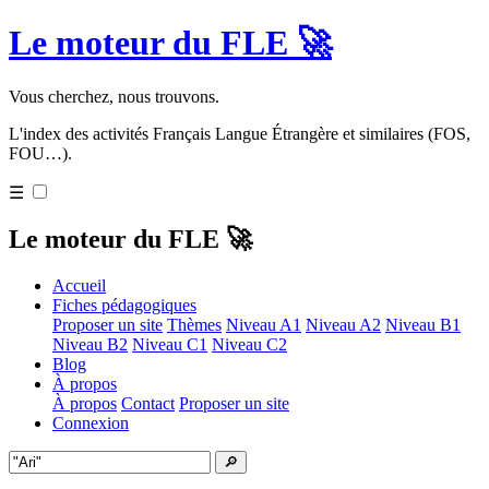
Le moteur du FLE 🚀
Vous cherchez, nous trouvons.
L'index des activités Français Langue Étrangère et similaires (FOS,
FOU…).
☰
Le moteur du FLE 🚀
Accueil
Fiches pédagogiques
Proposer un site
Thèmes
Niveau A1
Niveau A2
Niveau B1
Niveau B2
Niveau C1
Niveau C2
Blog
À propos
À propos
Contact
Proposer un site
Connexion
🔎