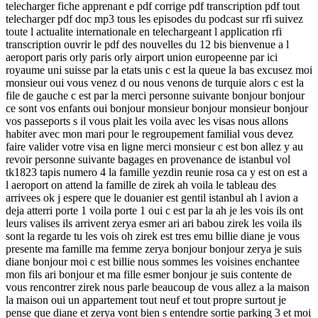
telecharger fiche apprenant e pdf corrige pdf transcription pdf tout
telecharger pdf doc mp3 tous les episodes du podcast sur rfi suivez
toute l actualite internationale en telechargeant l application rfi
transcription ouvrir le pdf des nouvelles du 12 bis bienvenue a l
aeroport paris orly paris orly airport union europeenne par ici
royaume uni suisse par la etats unis c est la queue la bas excusez moi
monsieur oui vous venez d ou nous venons de turquie alors c est la
file de gauche c est par la merci personne suivante bonjour bonjour
ce sont vos enfants oui bonjour monsieur bonjour monsieur bonjour
vos passeports s il vous plait les voila avec les visas nous allons
habiter avec mon mari pour le regroupement familial vous devez
faire valider votre visa en ligne merci monsieur c est bon allez y au
revoir personne suivante bagages en provenance de istanbul vol
tk1823 tapis numero 4 la famille yezdin reunie rosa ca y est on est a
l aeroport on attend la famille de zirek ah voila le tableau des
arrivees ok j espere que le douanier est gentil istanbul ah l avion a
deja atterri porte 1 voila porte 1 oui c est par la ah je les vois ils ont
leurs valises ils arrivent zerya esmer ari ari babou zirek les voila ils
sont la regarde tu les vois oh zirek est tres emu billie diane je vous
presente ma famille ma femme zerya bonjour bonjour zerya je suis
diane bonjour moi c est billie nous sommes les voisines enchantee
mon fils ari bonjour et ma fille esmer bonjour je suis contente de
vous rencontrer zirek nous parle beaucoup de vous allez a la maison
la maison oui un appartement tout neuf et tout propre surtout je
pense que diane et zerya vont bien s entendre sortie parking 3 et moi