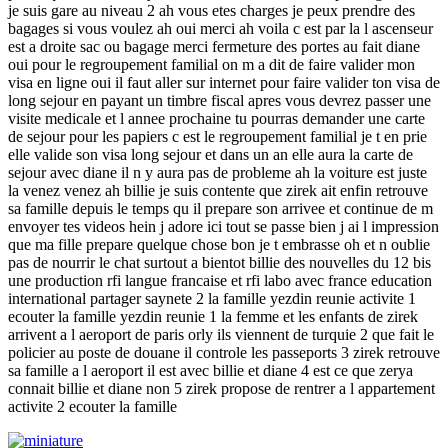
je suis gare au niveau 2 ah vous etes charges je peux prendre des
bagages si vous voulez ah oui merci ah voila c est par la l ascenseur
est a droite sac ou bagage merci fermeture des portes au fait diane
oui pour le regroupement familial on m a dit de faire valider mon
visa en ligne oui il faut aller sur internet pour faire valider ton visa de
long sejour en payant un timbre fiscal apres vous devrez passer une
visite medicale et l annee prochaine tu pourras demander une carte
de sejour pour les papiers c est le regroupement familial je t en prie
elle valide son visa long sejour et dans un an elle aura la carte de
sejour avec diane il n y aura pas de probleme ah la voiture est juste
la venez venez ah billie je suis contente que zirek ait enfin retrouve
sa famille depuis le temps qu il prepare son arrivee et continue de m
envoyer tes videos hein j adore ici tout se passe bien j ai l impression
que ma fille prepare quelque chose bon je t embrasse oh et n oublie
pas de nourrir le chat surtout a bientot billie des nouvelles du 12 bis
une production rfi langue francaise et rfi labo avec france education
international partager saynete 2 la famille yezdin reunie activite 1
ecouter la famille yezdin reunie 1 la femme et les enfants de zirek
arrivent a l aeroport de paris orly ils viennent de turquie 2 que fait le
policier au poste de douane il controle les passeports 3 zirek retrouve
sa famille a l aeroport il est avec billie et diane 4 est ce que zerya
connait billie et diane non 5 zirek propose de rentrer a l appartement
activite 2 ecouter la famille