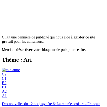
Ci gît une bannière de publicité qui nous aide à
garder ce site
gratuit
pour les utilisateurs.
Merci de
désactiver
votre bloqueur de pub pour ce site.
Thème : Ari
C2
C1
B2
B1
A2
A1
Des nouvelles du 12 bis | saynète 6: La rentrée scolaire - Français