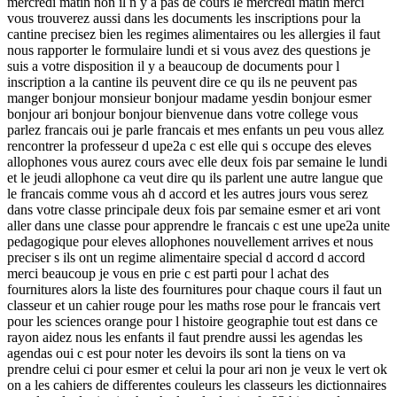
mercredi matin non il n y a pas de cours le mercredi matin merci
vous trouverez aussi dans les documents les inscriptions pour la
cantine precisez bien les regimes alimentaires ou les allergies il faut
nous rapporter le formulaire lundi et si vous avez des questions je
suis a votre disposition il y a beaucoup de documents pour l
inscription a la cantine ils peuvent dire ce qu ils ne peuvent pas
manger bonjour monsieur bonjour madame yesdin bonjour esmer
bonjour ari bonjour bonjour bienvenue dans votre college vous
parlez francais oui je parle francais et mes enfants un peu vous allez
rencontrer la professeur d upe2a c est elle qui s occupe des eleves
allophones vous aurez cours avec elle deux fois par semaine le lundi
et le jeudi allophone ca veut dire qu ils parlent une autre langue que
le francais comme vous ah d accord et les autres jours vous serez
dans votre classe principale deux fois par semaine esmer et ari vont
aller dans une classe pour apprendre le francais c est une upe2a unite
pedagogique pour eleves allophones nouvellement arrives et nous
preciser s ils ont un regime alimentaire special d accord d accord
merci beaucoup je vous en prie c est parti pour l achat des
fournitures alors la liste des fournitures pour chaque cours il faut un
classeur et un cahier rouge pour les maths rose pour le francais vert
pour les sciences orange pour l histoire geographie tout est dans ce
rayon aidez nous les enfants il faut prendre aussi les agendas les
agendas oui c est pour noter les devoirs ils sont la tiens on va
prendre celui ci pour esmer et celui la pour ari non je veux le vert ok
on a les cahiers de differentes couleurs les classeurs les dictionnaires