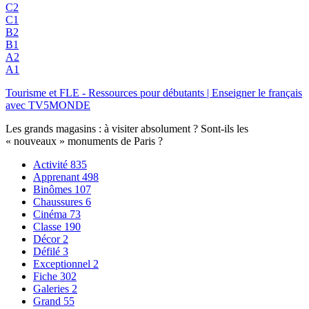
C2
C1
B2
B1
A2
A1
Tourisme et FLE - Ressources pour débutants | Enseigner le français
avec TV5MONDE
Les grands magasins : à visiter absolument ? Sont-ils les
« nouveaux » monuments de Paris ?
Activité
835
Apprenant
498
Binômes
107
Chaussures
6
Cinéma
73
Classe
190
Décor
2
Défilé
3
Exceptionnel
2
Fiche
302
Galeries
2
Grand
55