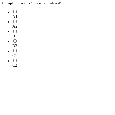
Exemple : émotions "présent de l'indicatif"
A1
A2
B1
B2
C1
C2