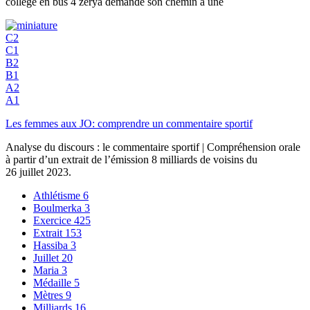
college en bus 4 zerya demande son chemin a une
C2
C1
B2
B1
A2
A1
Les femmes aux JO: comprendre un commentaire sportif
Analyse du discours : le commentaire sportif | Compréhension orale
à partir d’un extrait de l’émission 8 milliards de voisins du
26 juillet 2023.
Athlétisme
6
Boulmerka
3
Exercice
425
Extrait
153
Hassiba
3
Juillet
20
Maria
3
Médaille
5
Mètres
9
Milliards
16