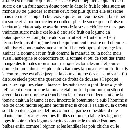
affaire est entendue quand c est sale c est un legume et quand c est
sucre c est un fruit aucun doute pour la datte le fruit le plus sucre au
monde 30 de glucides et meme deux fois plus quand elle est seche
mais rien n est simple la betterave qui est un legume sert a fabriquer
du sucre et la pomme de terre contient plus de sucre que la fraise ou
le citron le citron saigne assidument de la seve acidulee ce n est pas
vraiment sucre mais c est loin d etre sale fruit ou legume en
botanique ca se complique alors un fruit est le fruit d une fleur
fecondee le pistil l organe femelle qui contient l ovaire de la fleur est
pollinise et donne naissance a un fruit l enveloppe qui protege les
graines la pomme est un fruit comme la mangue ou la peche mais
aussi l aubergine le concombre ou la tomate et oui ce sont des fruits
mange des tomates mon amour mange des tomates nuit et jour ca
donne bonne mine c est plein de vitamines la tomate est un fruit mais
la controverse est allee jusqu a la cour supreme des etats unis a la fin
du xixe siecle pour une question de droits de douane a l epoque
seuls les legumes etaient taxes et les autorites du port de new york
refusaient de croire que la tomate etait un fruit pour une question d
argent la cour supreme a tranche en leur faveur en decretant que la
tomate etait un legume et peu importe la botanique je suis l homme a
tete de chou moitie legume moitie mec le chou la salade ou la carotte
sont bien des legumes definis comme la partie comestible d une
plante alors il y a les legumes feuilles comme la laitue les legumes
tiges le poireau les legumes racines comme le manioc legumes
bulbes enfin comme l oignon et les lentilles les pois chiche ou le