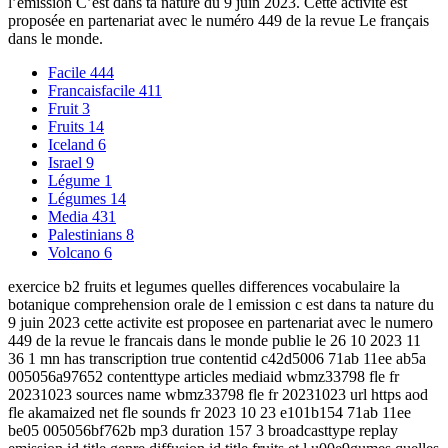
l’émission C’est dans ta nature du 9 juin 2023. Cette activité est
proposée en partenariat avec le numéro 449 de la revue Le français
dans le monde.
Facile
444
Francaisfacile
411
Fruit
3
Fruits
14
Iceland
6
Israel
9
Légume
1
Légumes
14
Media
431
Palestinians
8
Volcano
6
exercice b2 fruits et legumes quelles differences vocabulaire la
botanique comprehension orale de l emission c est dans ta nature du
9 juin 2023 cette activite est proposee en partenariat avec le numero
449 de la revue le francais dans le monde publie le 26 10 2023 11
36 1 mn has transcription true contentid c42d5006 71ab 11ee ab5a
005056a97652 contenttype articles mediaid wbmz33798 fle fr
20231023 sources name wbmz33798 fle fr 20231023 url https aod
fle akamaized net fle sounds fr 2023 10 23 e101b154 71ab 11ee
be05 005056bf762b mp3 duration 157 3 broadcasttype replay