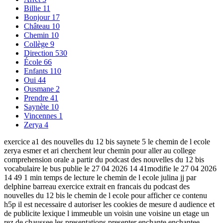
Billie
11
Bonjour
17
Château
10
Chemin
10
Collège
9
Direction
530
École
66
Enfants
110
Oui
44
Ousmane
2
Prendre
41
Saynète
10
Vincennes
1
Zerya
4
exercice a1 des nouvelles du 12 bis saynete 5 le chemin de l ecole
zerya esmer et ari cherchent leur chemin pour aller au college
comprehension orale a partir du podcast des nouvelles du 12 bis
vocabulaire le bus publie le 27 04 2026 14 41modifie le 27 04 2026
14 49 1 min temps de lecture le chemin de l ecole julina jj par
delphine barreau exercice extrait en francais du podcast des
nouvelles du 12 bis le chemin de l ecole pour afficher ce contenu
h5p il est necessaire d autoriser les cookies de mesure d audience et
de publicite lexique l immeuble un voisin une voisine un etage un
rez de chaussee les presentations presenter enchante enchantee