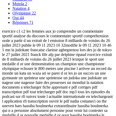
Mutola
2
Natation
4
Olympique
22
Oui
44
Réponses
71
exercice c1 c2 les femmes aux jo comprendre un commentaire
sportif analyse du discours le commentaire sportif comprehension
orale a partir d un extrait de l emission 8 milliards de voisins du 26
juillet 2023 publie le 09 11 2023 10 32modifie le 09 11 2023 10 46
1 mn la judokate francaise clarisse agbegnenou lors des jo de tokyo
le 27 juillet 2021 franck fife afp par delphine ripaud exercice extrait
de 8 milliards de voisins du 26 juillet 2023 lexique le sport une
medaille d or une demonstration un champion une championne
olympique echouer le 800 metres une piscine l arrivee un record du
monde un kata un waza ari se parer d or les jo un succes un une
gymnaste un sprinteur une sprinteuse un judoka une judokate un
nageur une nageuse faire des prouesses un mondial la natation
documents a telecharger fiche apprenant e pdf corriges pdf
transcription pdf tout telecharger pdf doc mp3 tous les episodes du
podcast sur rfi suivez toute l actualite internationale en telechargeant
l application rfi transcription ouvrir le pdf nadia comaneci on the
uneven bars hassiba boulmerka extraordinaire hassiba boulmerka
qui n a personne absolument personne pour venir lui contester sa
medaille d or nouvelle medaille d or pour hassiba boulmerka le