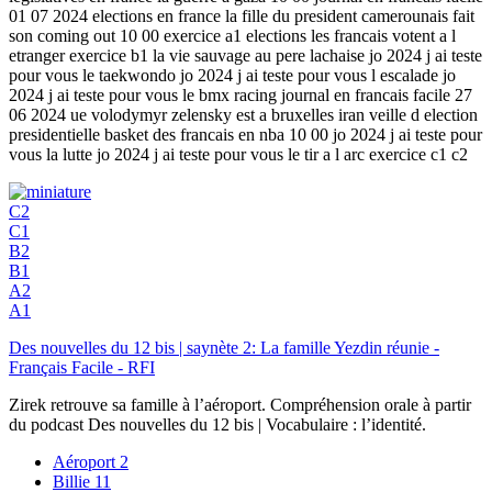
01 07 2024 elections en france la fille du president camerounais fait
son coming out 10 00 exercice a1 elections les francais votent a l
etranger exercice b1 la vie sauvage au pere lachaise jo 2024 j ai teste
pour vous le taekwondo jo 2024 j ai teste pour vous l escalade jo
2024 j ai teste pour vous le bmx racing journal en francais facile 27
06 2024 ue volodymyr zelensky est a bruxelles iran veille d election
presidentielle basket des francais en nba 10 00 jo 2024 j ai teste pour
vous la lutte jo 2024 j ai teste pour vous le tir a l arc exercice c1 c2
C2
C1
B2
B1
A2
A1
Des nouvelles du 12 bis | saynète 2: La famille Yezdin réunie -
Français Facile - RFI
Zirek retrouve sa famille à l’aéroport. Compréhension orale à partir
du podcast Des nouvelles du 12 bis | Vocabulaire : l’identité.
Aéroport
2
Billie
11