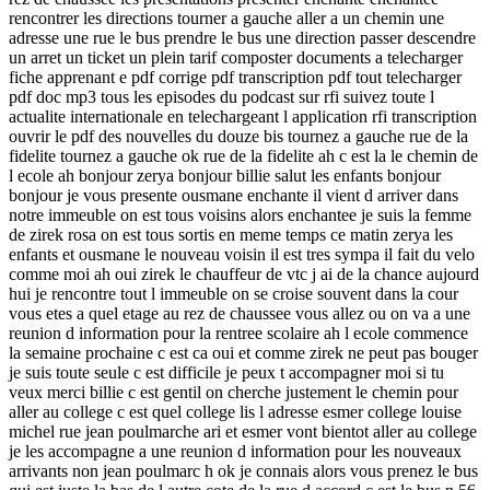
rencontrer les directions tourner a gauche aller a un chemin une
adresse une rue le bus prendre le bus une direction passer descendre
un arret un ticket un plein tarif composter documents a telecharger
fiche apprenant e pdf corrige pdf transcription pdf tout telecharger
pdf doc mp3 tous les episodes du podcast sur rfi suivez toute l
actualite internationale en telechargeant l application rfi transcription
ouvrir le pdf des nouvelles du douze bis tournez a gauche rue de la
fidelite tournez a gauche ok rue de la fidelite ah c est la le chemin de
l ecole ah bonjour zerya bonjour billie salut les enfants bonjour
bonjour je vous presente ousmane enchante il vient d arriver dans
notre immeuble on est tous voisins alors enchantee je suis la femme
de zirek rosa on est tous sortis en meme temps ce matin zerya les
enfants et ousmane le nouveau voisin il est tres sympa il fait du velo
comme moi ah oui zirek le chauffeur de vtc j ai de la chance aujourd
hui je rencontre tout l immeuble on se croise souvent dans la cour
vous etes a quel etage au rez de chaussee vous allez ou on va a une
reunion d information pour la rentree scolaire ah l ecole commence
la semaine prochaine c est ca oui et comme zirek ne peut pas bouger
je suis toute seule c est difficile je peux t accompagner moi si tu
veux merci billie c est gentil on cherche justement le chemin pour
aller au college c est quel college lis l adresse esmer college louise
michel rue jean poulmarche ari et esmer vont bientot aller au college
je les accompagne a une reunion d information pour les nouveaux
arrivants non jean poulmarc h ok je connais alors vous prenez le bus