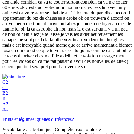
demande combien ca va te couter surtout combien ca va me couter
60 euros ok c est quoi votre nom mon nom c est yezdin avec un y
oui c est ca votre adresse j habite au 12 bis rue du paradis d accord l
appartement du rez de chaussee a droite ok on trouvera d accord on
arrive merci c est bon il arrive ouf allez je t aide a nettoyer ah c est le
titanic ici oh la catastrophe ah non mais la c est sur qu il y a un peu
de boulot hein allez je te laisse je vais les aider heureusement les
canapes ne sont pas la la famille yezdin arrive demain t imagines
mais c est incroyable quand meme que ca arrive maintenant a bientot
rosa eh oui qu est ce que tu veux c est toujours comme ca salut billie
je viens d arriver chez ma fille a delhi et je vois ton message merci
pour les videos oh ca me fait plaisir d avoir des nouvelles de zirek j
espere que tout sera pret pour l arrivee de sa
C2
C1
B2
B1
A2
A1
Fruits et légumes: quelles différences?
Vocabulaire : la botanique | Compréhension orale de