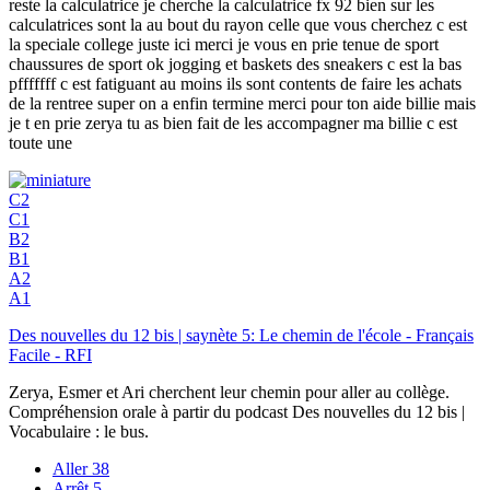
reste la calculatrice je cherche la calculatrice fx 92 bien sur les
calculatrices sont la au bout du rayon celle que vous cherchez c est
la speciale college juste ici merci je vous en prie tenue de sport
chaussures de sport ok jogging et baskets des sneakers c est la bas
pfffffff c est fatiguant au moins ils sont contents de faire les achats
de la rentree super on a enfin termine merci pour ton aide billie mais
je t en prie zerya tu as bien fait de les accompagner ma billie c est
toute une
C2
C1
B2
B1
A2
A1
Des nouvelles du 12 bis | saynète 5: Le chemin de l'école - Français
Facile - RFI
Zerya, Esmer et Ari cherchent leur chemin pour aller au collège.
Compréhension orale à partir du podcast Des nouvelles du 12 bis |
Vocabulaire : le bus.
Aller
38
Arrêt
5