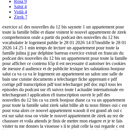
Rosa
9
Salut
4
Voilà
4
Zirek
7
exercice a1 des nouvelles du 12 bis saynete 1 un appartement pour
toute la famille billie et diane visitent le nouvel appartement de zirek
comprehension orale a partir du podcast des nouvelles du 12 bis
vocabulaire le logement publie le 28 01 2026 14 07modifie le 28 01
2026 14 25 1 min temps de lecture un appartement pour toute la
famille julina jj par delphine barreau exercice extrait en francais du
podcast des nouvelles du 12 bis un appartement pour toute la famille
pour afficher ce contenu h5p il est necessaire d autoriser les cookies
de mesure d audience et de publicite lexique les salutations bonjour
salut ca va ca va le logement un appartement un salon une salle de
bain une cuisine documents a telecharger fiche apprenant e pdf
corrige pdf transcription pdf tout telecharger pdf doc mp3 tous les
episodes du podcast sur rfi suivez toute l actualite internationale en
telechargeant l application rfi transcription ouvrir le pdf des
nouvelles du 12 bis ca va zirek bonjour diane ca va un appartement
pour toute la famille salut zirek salut billie ah tu nous filmes oui c est
pour rosa alors ce nouvel appartement waouh il est grand ah oui c
est sur salut rosa on visite le nouvel appartement de zirek au rez de
chaussee et voila attends je finis de mettre mon etagere et je te fais
visiter tu me donnes la visseuse s il te plait celle la oui regarde c est