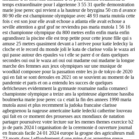
temps extraordinaire pour l algerienne 3 55 31 quelle demonstration
marie jose perec qui revient a la hauteur de bryzgina 50 cm d avance
80 90 elle est championne olympique avec 48 93 maria mutola cette
fois c est son jour elle avait echoue a atlanta elle avait echoue a
seville attention a graf graf ne reviendra pas maria mutola 1 56 16
est championne olympique du 800 metres enfin enfin maria enfin
agrandissez la piscine elle est trop petite pour cette jeune fille qui s
amuse 25 metres quasiment devant a l arrivee pour katie ledecky la
cloche et le record du monde joli le kata de clarisse voila le waza ari
qui passe autour des epaules va t elle se parer d or dans quelques
secondes oui oui le waza ari oui oui madame oui madame la longue
marche des femmes aux jeux olympiques sur une musique de
woodkid composee pour la passation entre les jo de tokyo de 2020
qui en fait se sont deroules en 2021 on se souvient au moment de la
pandemie et paris et on a entendu les succes de quelques
defricheuses evidemment la gymnaste roumaine nadia comaneci
championne olympique a treize ans la sprinteuse algerienne hassiba
boulmerka marie jose perec ca c etait la fin des annees 1990 maria
mutola aussi et plus recemment la judoka francaise clarisse
agbegnenou la nageuse americaine katie ledecki catherine louveau
qui fait en ce moment des prouesses aux mondiaux de natation
partager poursuivez votre lecture sur les memes themes exercice b2
jo de paris 2024 l organisation de la ceremonie d ouverture journal
en francais facile 24 01 2024 europe la grogne des agriculteurs mali
73 morts dans l effondrement d une mine d or argentine greve