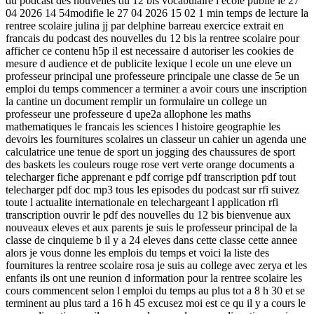
du podcast des nouvelles du 12 bis vocabulaire l ecole publie le 27
04 2026 14 54modifie le 27 04 2026 15 02 1 min temps de lecture la
rentree scolaire julina jj par delphine barreau exercice extrait en
francais du podcast des nouvelles du 12 bis la rentree scolaire pour
afficher ce contenu h5p il est necessaire d autoriser les cookies de
mesure d audience et de publicite lexique l ecole un une eleve un
professeur principal une professeure principale une classe de 5e un
emploi du temps commencer a terminer a avoir cours une inscription
la cantine un document remplir un formulaire un college un
professeur une professeure d upe2a allophone les maths
mathematiques le francais les sciences l histoire geographie les
devoirs les fournitures scolaires un classeur un cahier un agenda une
calculatrice une tenue de sport un jogging des chaussures de sport
des baskets les couleurs rouge rose vert verte orange documents a
telecharger fiche apprenant e pdf corrige pdf transcription pdf tout
telecharger pdf doc mp3 tous les episodes du podcast sur rfi suivez
toute l actualite internationale en telechargeant l application rfi
transcription ouvrir le pdf des nouvelles du 12 bis bienvenue aux
nouveaux eleves et aux parents je suis le professeur principal de la
classe de cinquieme b il y a 24 eleves dans cette classe cette annee
alors je vous donne les emplois du temps et voici la liste des
fournitures la rentree scolaire rosa je suis au college avec zerya et les
enfants ils ont une reunion d information pour la rentree scolaire les
cours commencent selon l emploi du temps au plus tot a 8 h 30 et se
terminent au plus tard a 16 h 45 excusez moi est ce qu il y a cours le