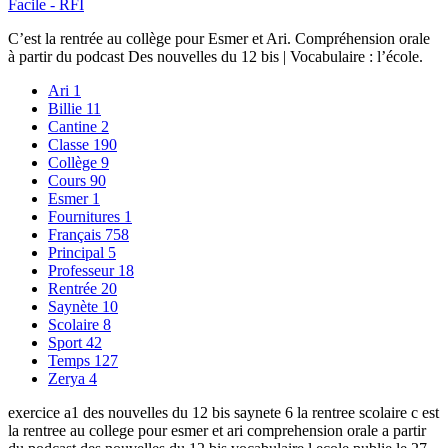
Facile - RFI
C’est la rentrée au collège pour Esmer et Ari. Compréhension orale
à partir du podcast Des nouvelles du 12 bis | Vocabulaire : l’école.
Ari
1
Billie
11
Cantine
2
Classe
190
Collège
9
Cours
90
Esmer
1
Fournitures
1
Français
758
Principal
5
Professeur
18
Rentrée
20
Saynète
10
Scolaire
8
Sport
42
Temps
127
Zerya
4
exercice a1 des nouvelles du 12 bis saynete 6 la rentree scolaire c est
la rentree au college pour esmer et ari comprehension orale a partir