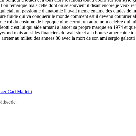
ue l on remarque mais celle dont on se souvient il disait encore je veux 
ani qui etait un passionne d anatomie il avait meme entame des etudes d
 pure fluide qui va conquerir le monde comment est il devenu couturier a
er le roi du costume de l epoque nino cerruti un autre nom celebre qui lu
leotti c est lui qui aide armani a lancer sa propre marque en 1974 et qu
d hollywood mais aussi les financiers de wall street a la bourse americain
i s arreter au milieu des annees 80 avec la mort de son ami sergio galeott
er Carl Marletti
tisserie.