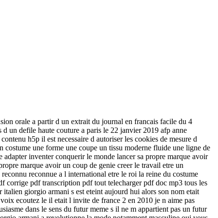
n orale a partir d un extrait du journal en francais facile du 4
d un defile haute couture a paris le 22 janvier 2019 afp anne
e contenu h5p il est necessaire d autoriser les cookies de mesure d
 un costume une forme une coupe un tissu moderne fluide une ligne de
e adapter inventer conquerir le monde lancer sa propre marque avoir
 propre marque avoir un coup de genie creer le travail etre un
 reconnu reconnue a l international etre le roi la reine du costume
 corrige pdf transcription pdf tout telecharger pdf doc mp3 tous les
er italien giorgio armani s est eteint aujourd hui alors son nom etait
oix ecoutez le il etait l invite de france 2 en 2010 je n aime pas
usiasme dans le sens du futur meme s il ne m appartient pas un futur
e giorgio armani a revolutionne la mode notamment masculine oui vous