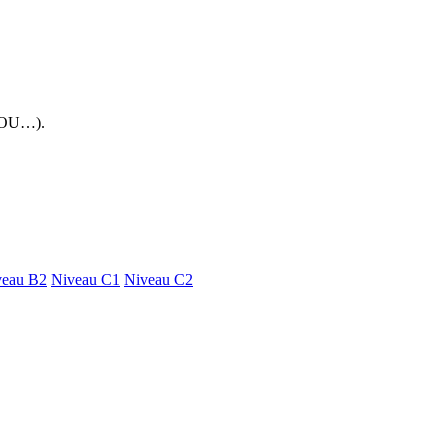
 FOU…).
veau B2
Niveau C1
Niveau C2