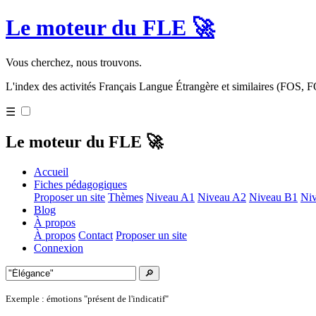
Le moteur du FLE 🚀
Vous cherchez, nous trouvons.
L'index des activités Français Langue Étrangère et similaires (FOS,
☰
Le moteur du FLE 🚀
Accueil
Fiches pédagogiques
Proposer un site
Thèmes
Niveau A1
Niveau A2
Niveau B1
Ni
Blog
À propos
À propos
Contact
Proposer un site
Connexion
🔎
Exemple : émotions "présent de l'indicatif"