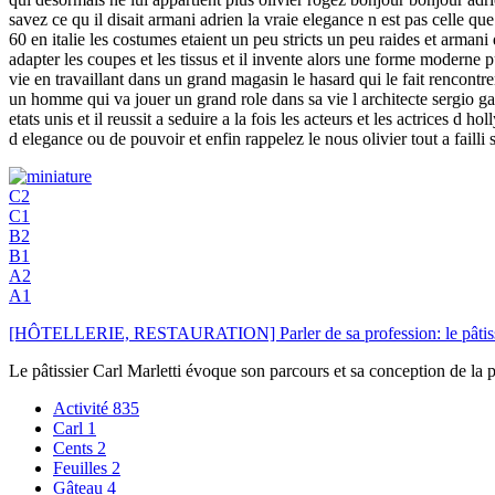
savez ce qu il disait armani adrien la vraie elegance n est pas celle q
60 en italie les costumes etaient un peu stricts un peu raides et arm
adapter les coupes et les tissus et il invente alors une forme moderne
vie en travaillant dans un grand magasin le hasard qui le fait rencontr
un homme qui va jouer un grand role dans sa vie l architecte sergio ga
etats unis et il reussit a seduire a la fois les acteurs et les actrices 
d elegance ou de pouvoir et enfin rappelez le nous olivier tout a faill
C2
C1
B2
B1
A2
A1
[HÔTELLERIE, RESTAURATION] Parler de sa profession: le pâtissi
Le pâtissier Carl Marletti évoque son parcours et sa conception de la pâ
Activité
835
Carl
1
Cents
2
Feuilles
2
Gâteau
4