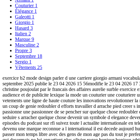
Couturier
1
Élégance
1
Galeotti
1
Giorgio
1
Hasard
3
Italien
2
Marque
9
Masculine
2
Propre
3
Septembre
18
Sergio
1
Vêtements
25
exercice b2 mode design parler d une carriere giorgio armani vocabulai
septembre 2025 publie le 23 04 2026 15 56modifie le 23 04 2026 17 36 
christine poujoulat par le francais des affaires aurelie surble exercice
audience et de publicite lexique la mode un couturier une couturiere
vetements une ligne de haute couture les innovations revolutionner l
un coup de genie redoubler d efforts travailler d arrache pied creer s i
passionne une passionnee de se pencher sur quelque chose redoubler d eff
seduire s arracher quelque chose devenir un symbole d elegance deveni
episodes du podcast sur rfi suivez toute l actualite internationale en tel
devenu une marque reconnue a l international il est decede aujourd hui 
passer mon temps libre avec des gens de mon age pas du tout je prefer
qui desormais ne lui appartient plus olivier rogez bonjour bonjour ad