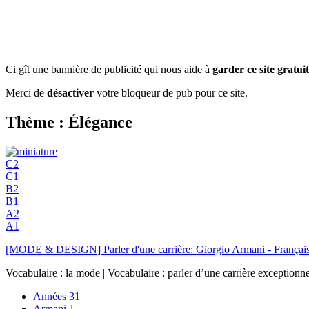
Ci gît une bannière de publicité qui nous aide à
garder ce site gratuit
Merci de
désactiver
votre bloqueur de pub pour ce site.
Thème : Élégance
C2
C1
B2
B1
A2
A1
[MODE & DESIGN] Parler d'une carrière: Giorgio Armani - Français
Vocabulaire : la mode | Vocabulaire : parler d’une carrière exceptionne
Années
31
Armani
1