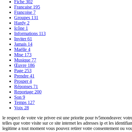
Fiche
302
Française
195
Françoise
7
Groupes
131
Hardy
2
Icône
1
Informations
113
Inviter
61
Jamais
14
Maëlle
4
Mise
173
Musique
77
Œuvre
186
Page
253
Prendre
41
Prosper
4
Réponses
71
Reportage
200
Son
9
Temps
127
Voix
28
le respect de votre vie privee est une priorite pour tv5mondeavec votre
telles que votre visite sur ce site internet les adresses ip et les iden
legitime a tout moment vous pouvez retirer votre consentement ou vous 