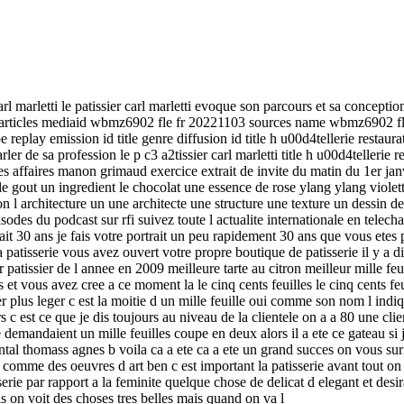
carl marletti le patissier carl marletti evoque son parcours et sa concepti
rticles mediaid wbmz6902 fle fr 20221103 sources name wbmz6902 fle f
 replay emission id title genre diffusion id title h u00d4tellerie restaura
ler de sa profession le p c3 a2tissier carl marletti title h u00d4tellerie r
des affaires manon grimaud exercice extrait de invite du matin du 1er janvi
 le gout un ingredient le chocolat une essence de rose ylang ylang violett
ation l architecture un une architecte une structure une texture un dessin 
des du podcast sur rfi suivez toute l actualite internationale en telecharge
ait 30 ans je fais votre portrait un peu rapidement 30 ans que vous etes 
 la patisserie vous avez ouvert votre propre boutique de patisserie il y a
atissier de l annee en 2009 meilleure tarte au citron meilleur mille feui
s et vous avez cree a ce moment la le cinq cents feuilles le cinq cents feui
ger plus leger c est la moitie d un mille feuille oui comme son nom l in
rs c est ce que je dis toujours au niveau de la clientele on a a 80 une cl
me demandaient un mille feuilles coupe en deux alors il a ete ce gateau s
antal thomass agnes b voila ca a ete ca a ete un grand succes on vous surn
omme des oeuvres d art ben c est important la patisserie avant tout on 
sserie par rapport a la feminite quelque chose de delicat d elegant et des
s on voit des choses tres belles mais quand on va l