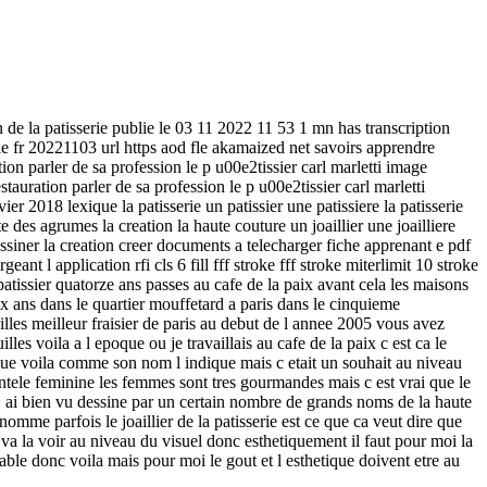
on de la patisserie publie le 03 11 2022 11 53 1 mn has transcription
r 20221103 url https aod fle akamaized net savoirs apprendre
tion parler de sa profession le p u00e2tissier carl marletti image
estauration parler de sa profession le p u00e2tissier carl marletti
er 2018 lexique la patisserie un patissier une patissiere la patisserie
e des agrumes la creation la haute couture un joaillier une joailliere
dessiner la creation creer documents a telecharger fiche apprenant e pdf
ant l application rfi cls 6 fill fff stroke fff stroke miterlimit 10 stroke
patissier quatorze ans passes au cafe de la paix avant cela les maisons
 dix ans dans le quartier mouffetard a paris dans le cinquieme
lles meilleur fraisier de paris au debut de l annee 2005 vous avez
lles voila a l epoque ou je travaillais au cafe de la paix c est ca le
dique voila comme son nom l indique mais c etait un souhait au niveau
ientele feminine les femmes sont tres gourmandes mais c est vrai que le
i j ai bien vu dessine par un certain nombre de grands noms de la haute
omme parfois le joaillier de la patisserie est ce que ca veut dire que
va la voir au niveau du visuel donc esthetiquement il faut pour moi la
irable donc voila mais pour moi le gout et l esthetique doivent etre au