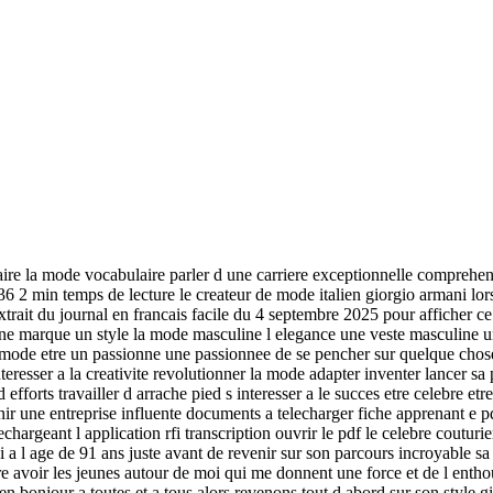
re la mode vocabulaire parler d une carriere exceptionnelle comprehensio
2 min temps de lecture le createur de mode italien giorgio armani lors 
 extrait du journal en francais facile du 4 septembre 2025 pour afficher c
 une marque un style la mode masculine l elegance une veste masculine
a mode etre un passionne une passionnee de se pencher sur quelque chos
nteresser a la creativite revolutionner la mode adapter inventer lancer sa
orts travailler d arrache pied s interesser a le succes etre celebre etre
r une entreprise influente documents a telecharger fiche apprenant e pdf
echargeant l application rfi transcription ouvrir le pdf le celebre couturi
a l age de 91 ans juste avant de revenir sur son parcours incroyable sa v
e avoir les jeunes autour de moi qui me donnent une force et de l entho
rien bonjour a toutes et a tous alors revenons tout d abord sur son styl