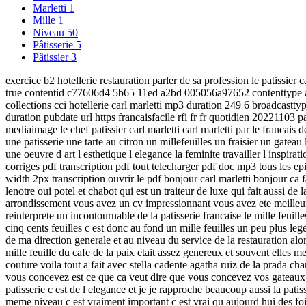
Marletti
1
Mille
1
Niveau
50
Pâtisserie
5
Pâtissier
3
exercice b2 hotellerie restauration parler de sa profession le patissier 
true contentid c77606d4 5b65 11ed a2bd 005056a97652 contenttype a
collections cci hotellerie carl marletti mp3 duration 249 6 broadcasttype
duration pubdate url https francaisfacile rfi fr fr quotidien 20221103 par
mediaimage le chef patissier carl marletti carl marletti par le francais 
une patisserie une tarte au citron un millefeuilles un fraisier un gateau
une oeuvre d art l esthetique l elegance la feminite travailler l inspir
corriges pdf transcription pdf tout telecharger pdf doc mp3 tous les episo
width 2px transcription ouvrir le pdf bonjour carl marletti bonjour ca f
lenotre oui potel et chabot qui est un traiteur de luxe qui fait aussi de
arrondissement vous avez un cv impressionnant vous avez ete meilleur p
reinterprete un incontournable de la patisserie francaise le mille feuille
cinq cents feuilles c est donc au fond un mille feuilles un peu plus le
de ma direction generale et au niveau du service de la restauration alo
mille feuille du cafe de la paix etait assez genereux et souvent elles 
couture voila tout a fait avec stella cadente agatha ruiz de la prada ch
vous concevez est ce que ca veut dire que vous concevez vos gateaux c
patisserie c est de l elegance et je je rapproche beaucoup aussi la pati
meme niveau c est vraiment important c est vrai qu aujourd hui des foi