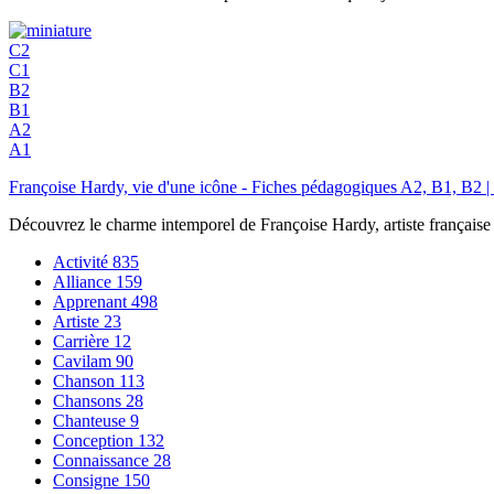
C2
C1
B2
B1
A2
A1
Françoise Hardy, vie d'une icône - Fiches pédagogiques A2, B1, B
Découvrez le charme intemporel de Françoise Hardy, artiste française 
Activité
835
Alliance
159
Apprenant
498
Artiste
23
Carrière
12
Cavilam
90
Chanson
113
Chansons
28
Chanteuse
9
Conception
132
Connaissance
28
Consigne
150