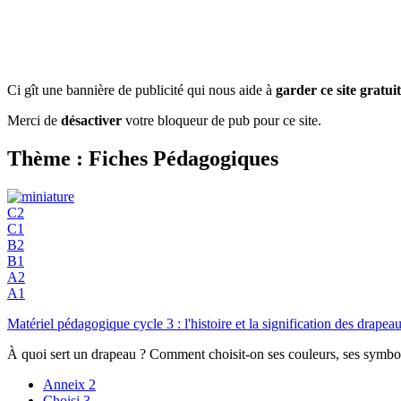
Ci gît une bannière de publicité qui nous aide à
garder ce site gratuit
Merci de
désactiver
votre bloqueur de pub pour ce site.
Thème : Fiches Pédagogiques
C2
C1
B2
B1
A2
A1
Matériel pédagogique cycle 3 : l'histoire et la signification des dr
À quoi sert un drapeau ? Comment choisit-on ses couleurs, ses symboles
Anneix
2
Choisi
3