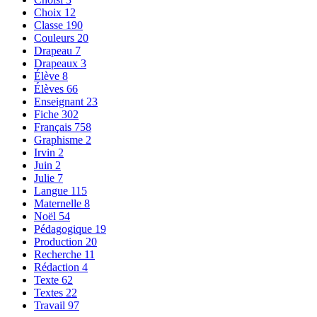
Choix
12
Classe
190
Couleurs
20
Drapeau
7
Drapeaux
3
Élève
8
Élèves
66
Enseignant
23
Fiche
302
Français
758
Graphisme
2
Irvin
2
Juin
2
Julie
7
Langue
115
Maternelle
8
Noël
54
Pédagogique
19
Production
20
Recherche
11
Rédaction
4
Texte
62
Textes
22
Travail
97