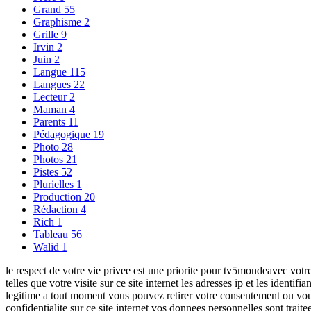
Grand
55
Graphisme
2
Grille
9
Irvin
2
Juin
2
Langue
115
Langues
22
Lecteur
2
Maman
4
Parents
11
Pédagogique
19
Photo
28
Photos
21
Pistes
52
Plurielles
1
Production
20
Rédaction
4
Rich
1
Tableau
56
Walid
1
le respect de votre vie privee est une priorite pour tv5mondeavec votre
telles que votre visite sur ce site internet les adresses ip et les iden
legitime a tout moment vous pouvez retirer votre consentement ou vous 
confidentialite sur ce site internet vos donnees personnelles sont traite