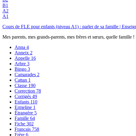
B1
A2
A1
Cours de FLE pour enfants (niveau A1) : parler de sa famille | Ens
Mes parents, mes grands-parents, mes frères et sœurs, quelle famille ! 
Anna
4
Anneix
2
Appelle
16
Arbre
3
Bingo
3
Camarades
2
Cattan
1
Classe
190
Correction
78
Corrigés
49
Enfants
110
Ermeline
1
Étrangère
5
Famille
64
Fiche
302
Français
758
Frère
6