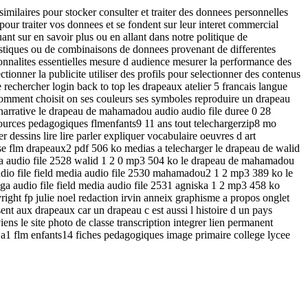
imilaires pour stocker consulter et traiter des donnees personnelles
t pour traiter vos donnees et se fondent sur leur interet commercial
nt sur en savoir plus ou en allant dans notre politique de
tatistiques ou de combinaisons de donnees provenant de differentes
tionnalites essentielles mesure d audience mesurer la performance des
tionner la publicite utiliser des profils pour selectionner des contenus
e rechercher login back to top les drapeaux atelier 5 francais langue
 comment choisit on ses couleurs ses symboles reproduire un drapeau
24 narrative le drapeau de mahamadou audio audio file duree 0 28
ources pedagogiques flmenfants9 11 ans tout telechargerzip8 mo
r dessins lire lire parler expliquer vocabulaire oeuvres d art
e flm drapeaux2 pdf 506 ko medias a telecharger le drapeau de walid
dia audio file 2528 walid 1 2 0 mp3 504 ko le drapeau de mahamadou
o file field media audio file 2530 mahamadou2 1 2 mp3 389 ko le
ga audio file field media audio file 2531 agniska 1 2 mp3 458 ko
ght fp julie noel redaction irvin anneix graphisme a propos onglet
ssent aux drapeaux car un drapeau c est aussi l histoire d un pays
ns le site photo de classe transcription integrer lien permanent
se a1 flm enfants14 fiches pedagogiques image primaire college lycee