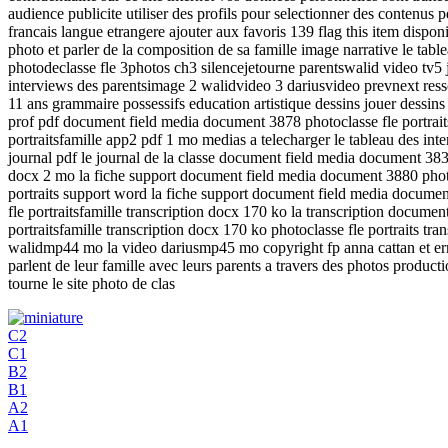
audience publicite utiliser des profils pour selectionner des contenus p
francais langue etrangere ajouter aux favoris 139 flag this item disp
photo et parler de la composition de sa famille image narrative le tabl
photodeclasse fle 3photos ch3 silencejetourne parentswalid video tv5 j
interviews des parentsimage 2 walidvideo 3 dariusvideo prevnext resso
11 ans grammaire possessifs education artistique dessins jouer dessins 
prof pdf document field media document 3878 photoclasse fle portrait
portraitsfamille app2 pdf 1 mo medias a telecharger le tableau des i
journal pdf le journal de la classe document field media document 3834
docx 2 mo la fiche support document field media document 3880 photoc
portraits support word la fiche support document field media document
fle portraitsfamille transcription docx 170 ko la transcription docume
portraitsfamille transcription docx 170 ko photoclasse fle portraits t
walidmp44 mo la video dariusmp45 mo copyright fp anna cattan et ermel
parlent de leur famille avec leurs parents a travers des photos product
tourne le site photo de clas
C2
C1
B2
B1
A2
A1