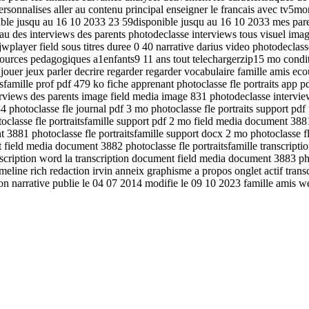
ersonnalises aller au contenu principal enseigner le francais avec tv5mon
onible jusqu au 16 10 2033 23 59disponible jusqu au 16 10 2033 mes pare
eau des interviews des parents photodeclasse interviews tous visuel imag
wplayer field sous titres duree 0 40 narrative darius video photodeclass
urces pedagogiques a1enfants9 11 ans tout telechargerzip15 mo condition
jouer jeux parler decrire regarder regarder vocabulaire famille amis ecou
sfamille prof pdf 479 ko fiche apprenant photoclasse fle portraits app
nterviews des parents image field media image 831 photodeclasse intervi
 photoclasse fle journal pdf 3 mo photoclasse fle portraits support pdf
lasse fle portraitsfamille support pdf 2 mo field media document 3881 
 3881 photoclasse fle portraitsfamille support docx 2 mo photoclasse fl
nt field media document 3882 photoclasse fle portraitsfamille transcrip
ranscription word la transcription document field media document 3883 ph
ine rich redaction irvin anneix graphisme a propos onglet actif transcri
ion narrative publie le 04 07 2014 modifie le 09 10 2023 famille amis we