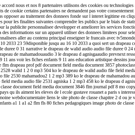
 accord nous et nos 8 partenaires utilisons des cookies ou technologies s
tifiants de cookie certains partenaires ne demandent pas votre consentemen
opposer au traitement des donnees fonde sur l interet legitime en cliqua
ees pour les finalites suivantes comprendre les publics par le biais de s
our la publicite personnalisee developper et ameliorer les services fonc
des informations sur un appareil utiliser des donnees limitees pour selec
sonnalisees aller au contenu principal enseigner le francais avec tv5mond
 16 10 2033 23 59disponible jusqu au 16 10 2033 a quoi sert un drapeau
o file duree 0 31 narrative le drapeau de walid audio audio file duree 0 
e drapeau de mahamadouaudio 3 le drapeau d agnisgaaudio prevnext ress
 11 ans voir les fiches enfants 9 11 ans education artistique dessins joue
se flm drapeau prof pdf document field media document 3857 photoclass
e 2528 walid 1 2 0 mp3 504 ko le drapeau de walid audio file field me
io file 2530 mahamadou2 1 2 mp3 389 ko le drapeau de mahamadou audi
field media audio file 2531 agniska 1 2 mp3 458 ko le drapeau d agnis
a classe document field media document 3846 flm journal pdf 8 mo copyri
s pays qu ils aiment les eleves de l ecole gustave rouanet a paris s intere
oine webdocumentaire liens le site photo de classe chapitre 2 d ou je vie
e enfants a1 1 a1 a2 flm fls 80 fiches pedagogiques image photo de clas