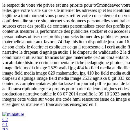
le respect de votre vie privee est une priorite pour tv5mondeavec votre
telles que votre visite sur ce site internet les adresses ip et les iden
legitime a tout moment vous pouvez retirer votre consentement ou vous 
confidentialite sur ce site internet vos donnees personnelles sont trait
sources creer des profils de contenus personnalises creer des profils p
contenus mesurer la performance des publicites stocker et ou acceder a 
personnalises utiliser des profils pour selectionner des publicites per
maternelle ajouter aux favoris 74 flag this item disponible jusqu au
de son choix le decrire et expliquer ce qu il represente a l ecrit audi
narrative le drapeau d agnisga audio 1 le drapeau de walidaudio 2 l
conditions d utilisation francais langue maternelle ce2 au cm2 enfants 9
vocabulaire histoire ecrire commentaire fiche pedagogique photoclas
image field media image 2529 walid jpg 484 ko field media audio fil
image field media image 829 mahamadou jpg 410 ko field media aud
drapeau d agnisga image field media image 2532 agniska 0 gif 333 ko 
contenus complementaires photoclasse flm journal pdf le journal de l
actif transcriptionintegrer a propos pour parler de leurs origines et de
production narrative publie le 03 07 2014 modifie le 09 10 2023 patrim
integrer cette video sur votre site code html ressource issue de imag
enseigner sa matiere en francaisvous enseignez en f
C2
C1
B2