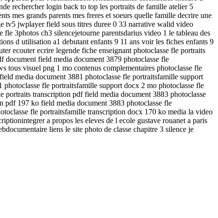
de rechercher login back to top les portraits de famille atelier 5
nts mes grands parents mes freres et soeurs quelle famille decrire une
e tv5 jwplayer field sous titres duree 0 33 narrative walid video
e fle 3photos ch3 silencejetourne parentsdarius video 1 le tableau des
s d utilisation a1 debutant enfants 9 11 ans voir les fiches enfants 9
ter ecouter ecrire legende fiche enseignant photoclasse fle portraits
 pdf document field media document 3879 photoclasse fle
ews tous visuel png 1 mo contenus complementaires photoclasse fle
 field media document 3881 photoclasse fle portraitsfamille support
photoclasse fle portraitsfamille support docx 2 mo photoclasse fle
e portraits transcription pdf field media document 3883 photoclasse
tion pdf 197 ko field media document 3883 photoclasse fle
otoclasse fle portraitsfamille transcription docx 170 ko media la video
ptionintegrer a propos les eleves de l ecole gustave rouanet a paris
bdocumentaire liens le site photo de classe chapitre 3 silence je