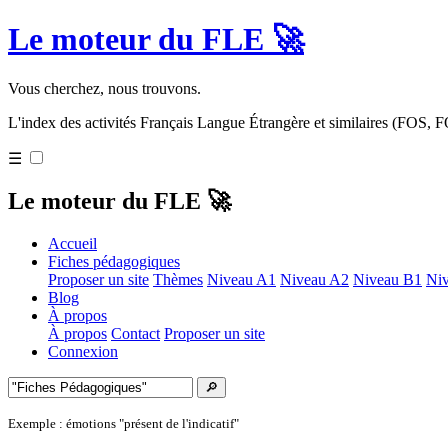
Le moteur du FLE 🚀
Vous cherchez, nous trouvons.
L'index des activités Français Langue Étrangère et similaires (FOS,
☰
Le moteur du FLE 🚀
Accueil
Fiches pédagogiques
Proposer un site
Thèmes
Niveau A1
Niveau A2
Niveau B1
Ni
Blog
À propos
À propos
Contact
Proposer un site
Connexion
🔎
Exemple : émotions "présent de l'indicatif"