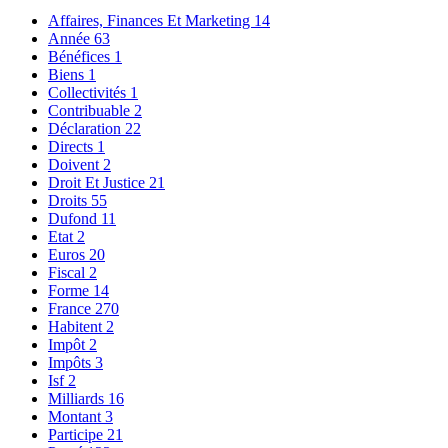
Affaires, Finances Et Marketing
14
Année
63
Bénéfices
1
Biens
1
Collectivités
1
Contribuable
2
Déclaration
22
Directs
1
Doivent
2
Droit Et Justice
21
Droits
55
Dufond
11
Etat
2
Euros
20
Fiscal
2
Forme
14
France
270
Habitent
2
Impôt
2
Impôts
3
Isf
2
Milliards
16
Montant
3
Participe
21