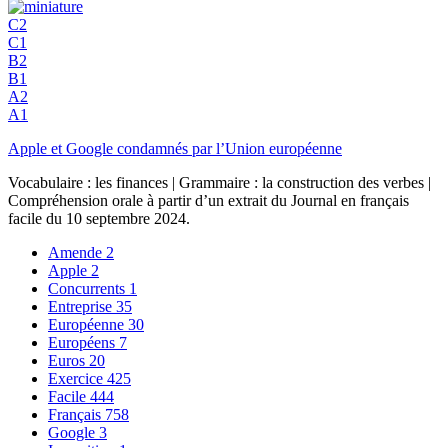
C2
C1
B2
B1
A2
A1
Apple et Google condamnés par l’Union européenne
Vocabulaire : les finances | Grammaire : la construction des verbes |
Compréhension orale à partir d’un extrait du Journal en français
facile du 10 septembre 2024.
Amende
2
Apple
2
Concurrents
1
Entreprise
35
Européenne
30
Européens
7
Euros
20
Exercice
425
Facile
444
Français
758
Google
3