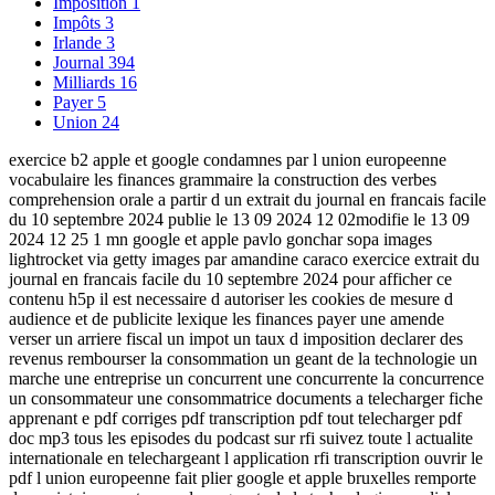
Imposition
1
Impôts
3
Irlande
3
Journal
394
Milliards
16
Payer
5
Union
24
exercice b2 apple et google condamnes par l union europeenne
vocabulaire les finances grammaire la construction des verbes
comprehension orale a partir d un extrait du journal en francais facile
du 10 septembre 2024 publie le 13 09 2024 12 02modifie le 13 09
2024 12 25 1 mn google et apple pavlo gonchar sopa images
lightrocket via getty images par amandine caraco exercice extrait du
journal en francais facile du 10 septembre 2024 pour afficher ce
contenu h5p il est necessaire d autoriser les cookies de mesure d
audience et de publicite lexique les finances payer une amende
verser un arriere fiscal un impot un taux d imposition declarer des
revenus rembourser la consommation un geant de la technologie un
marche une entreprise un concurrent une concurrente la concurrence
un consommateur une consommatrice documents a telecharger fiche
apprenant e pdf corriges pdf transcription pdf tout telecharger pdf
doc mp3 tous les episodes du podcast sur rfi suivez toute l actualite
internationale en telechargeant l application rfi transcription ouvrir le
pdf l union europeenne fait plier google et apple bruxelles remporte