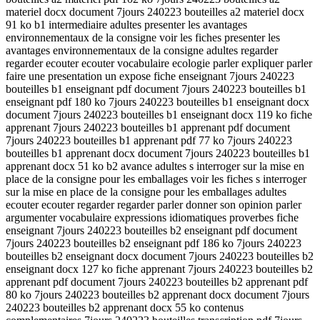
materiel docx document 7jours 240223 bouteilles a2 materiel docx
91 ko b1 intermediaire adultes presenter les avantages
environnementaux de la consigne voir les fiches presenter les
avantages environnementaux de la consigne adultes regarder
regarder ecouter ecouter vocabulaire ecologie parler expliquer parler
faire une presentation un expose fiche enseignant 7jours 240223
bouteilles b1 enseignant pdf document 7jours 240223 bouteilles b1
enseignant pdf 180 ko 7jours 240223 bouteilles b1 enseignant docx
document 7jours 240223 bouteilles b1 enseignant docx 119 ko fiche
apprenant 7jours 240223 bouteilles b1 apprenant pdf document
7jours 240223 bouteilles b1 apprenant pdf 77 ko 7jours 240223
bouteilles b1 apprenant docx document 7jours 240223 bouteilles b1
apprenant docx 51 ko b2 avance adultes s interroger sur la mise en
place de la consigne pour les emballages voir les fiches s interroger
sur la mise en place de la consigne pour les emballages adultes
ecouter ecouter regarder regarder parler donner son opinion parler
argumenter vocabulaire expressions idiomatiques proverbes fiche
enseignant 7jours 240223 bouteilles b2 enseignant pdf document
7jours 240223 bouteilles b2 enseignant pdf 186 ko 7jours 240223
bouteilles b2 enseignant docx document 7jours 240223 bouteilles b2
enseignant docx 127 ko fiche apprenant 7jours 240223 bouteilles b2
apprenant pdf document 7jours 240223 bouteilles b2 apprenant pdf
80 ko 7jours 240223 bouteilles b2 apprenant docx document 7jours
240223 bouteilles b2 apprenant docx 55 ko contenus