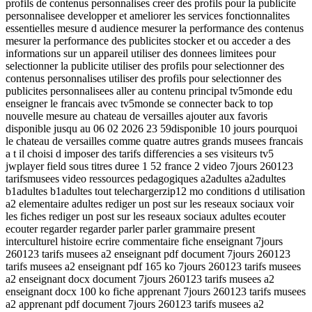
profils de contenus personnalises creer des profils pour la publicite
personnalisee developper et ameliorer les services fonctionnalites
essentielles mesure d audience mesurer la performance des contenus
mesurer la performance des publicites stocker et ou acceder a des
informations sur un appareil utiliser des donnees limitees pour
selectionner la publicite utiliser des profils pour selectionner des
contenus personnalises utiliser des profils pour selectionner des
publicites personnalisees aller au contenu principal tv5monde edu
enseigner le francais avec tv5monde se connecter back to top
nouvelle mesure au chateau de versailles ajouter aux favoris
disponible jusqu au 06 02 2026 23 59disponible 10 jours pourquoi
le chateau de versailles comme quatre autres grands musees francais
a t il choisi d imposer des tarifs differencies a ses visiteurs tv5
jwplayer field sous titres duree 1 52 france 2 video 7jours 260123
tarifsmusees video ressources pedagogiques a2adultes a2adultes
b1adultes b1adultes tout telechargerzip12 mo conditions d utilisation
a2 elementaire adultes rediger un post sur les reseaux sociaux voir
les fiches rediger un post sur les reseaux sociaux adultes ecouter
ecouter regarder regarder parler parler grammaire present
interculturel histoire ecrire commentaire fiche enseignant 7jours
260123 tarifs musees a2 enseignant pdf document 7jours 260123
tarifs musees a2 enseignant pdf 165 ko 7jours 260123 tarifs musees
a2 enseignant docx document 7jours 260123 tarifs musees a2
enseignant docx 100 ko fiche apprenant 7jours 260123 tarifs musees
a2 apprenant pdf document 7jours 260123 tarifs musees a2