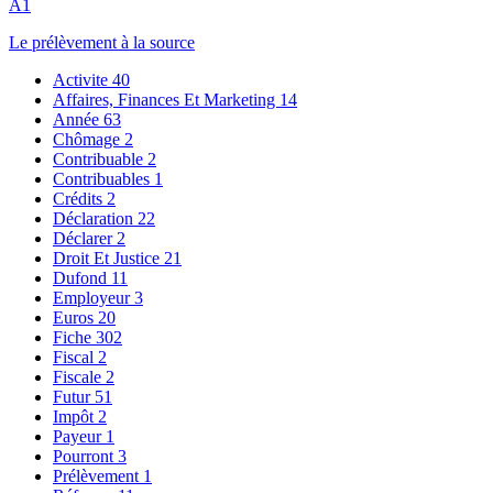
A1
Le prélèvement à la source
Activite
40
Affaires, Finances Et Marketing
14
Année
63
Chômage
2
Contribuable
2
Contribuables
1
Crédits
2
Déclaration
22
Déclarer
2
Droit Et Justice
21
Dufond
11
Employeur
3
Euros
20
Fiche
302
Fiscal
2
Fiscale
2
Futur
51
Impôt
2
Payeur
1
Pourront
3
Prélèvement
1