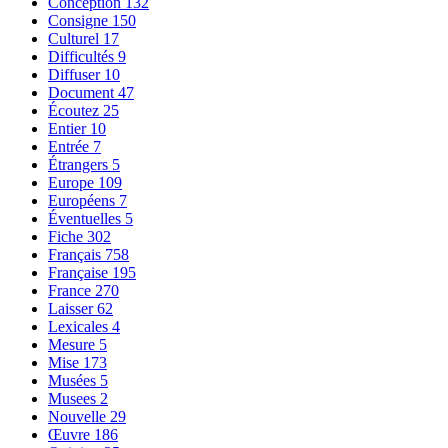
Conception
132
Consigne
150
Culturel
17
Difficultés
9
Diffuser
10
Document
47
Écoutez
25
Entier
10
Entrée
7
Étrangers
5
Europe
109
Européens
7
Éventuelles
5
Fiche
302
Français
758
Française
195
France
270
Laisser
62
Lexicales
4
Mesure
5
Mise
173
Musées
5
Musees
2
Nouvelle
29
Œuvre
186