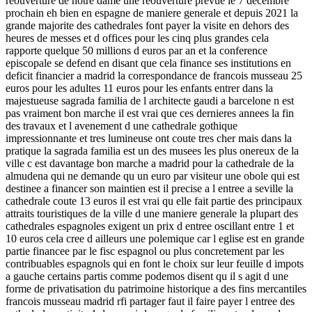
reouverture de notre dame une reouverture prevue le 7 decembre
prochain eh bien en espagne de maniere generale et depuis 2021 la
grande majorite des cathedrales font payer la visite en dehors des
heures de messes et d offices pour les cinq plus grandes cela
rapporte quelque 50 millions d euros par an et la conference
episcopale se defend en disant que cela finance ses institutions en
deficit financier a madrid la correspondance de francois musseau 25
euros pour les adultes 11 euros pour les enfants entrer dans la
majestueuse sagrada familia de l architecte gaudi a barcelone n est
pas vraiment bon marche il est vrai que ces dernieres annees la fin
des travaux et l avenement d une cathedrale gothique
impressionnante et tres lumineuse ont coute tres cher mais dans la
pratique la sagrada familia est un des musees les plus onereux de la
ville c est davantage bon marche a madrid pour la cathedrale de la
almudena qui ne demande qu un euro par visiteur une obole qui est
destinee a financer son maintien est il precise a l entree a seville la
cathedrale coute 13 euros il est vrai qu elle fait partie des principaux
attraits touristiques de la ville d une maniere generale la plupart des
cathedrales espagnoles exigent un prix d entree oscillant entre 1 et
10 euros cela cree d ailleurs une polemique car l eglise est en grande
partie financee par le fisc espagnol ou plus concretement par les
contribuables espagnols qui en font le choix sur leur feuille d impots
a gauche certains partis comme podemos disent qu il s agit d une
forme de privatisation du patrimoine historique a des fins mercantiles
francois musseau madrid rfi partager faut il faire payer l entree des