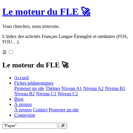
Le moteur du FLE 🚀
Vous cherchez, nous trouvons.
L'index des activités Français Langue Étrangère et similaires (FOS,
FOU…).
☰
Le moteur du FLE 🚀
Accueil
Fiches pédagogiques
Proposer un site
Thèmes
Niveau A1
Niveau A2
Niveau B1
Niveau B2
Niveau C1
Niveau C2
Blog
À propos
À propos
Contact
Proposer un site
Connexion
🔎