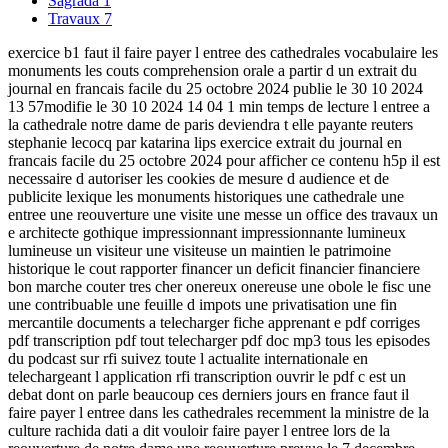
Sagrada
1
Travaux
7
exercice b1 faut il faire payer l entree des cathedrales vocabulaire les
monuments les couts comprehension orale a partir d un extrait du
journal en francais facile du 25 octobre 2024 publie le 30 10 2024
13 57modifie le 30 10 2024 14 04 1 min temps de lecture l entree a
la cathedrale notre dame de paris deviendra t elle payante reuters
stephanie lecocq par katarina lips exercice extrait du journal en
francais facile du 25 octobre 2024 pour afficher ce contenu h5p il est
necessaire d autoriser les cookies de mesure d audience et de
publicite lexique les monuments historiques une cathedrale une
entree une reouverture une visite une messe un office des travaux un
e architecte gothique impressionnant impressionnante lumineux
lumineuse un visiteur une visiteuse un maintien le patrimoine
historique le cout rapporter financer un deficit financier financiere
bon marche couter tres cher onereux onereuse une obole le fisc une
une contribuable une feuille d impots une privatisation une fin
mercantile documents a telecharger fiche apprenant e pdf corriges
pdf transcription pdf tout telecharger pdf doc mp3 tous les episodes
du podcast sur rfi suivez toute l actualite internationale en
telechargeant l application rfi transcription ouvrir le pdf c est un
debat dont on parle beaucoup ces derniers jours en france faut il
faire payer l entree dans les cathedrales recemment la ministre de la
culture rachida dati a dit vouloir faire payer l entree lors de la