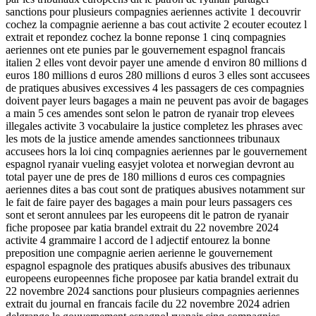
sanctions pour plusieurs compagnies aeriennes activite 1 decouvrir
cochez la compagnie aerienne a bas cout activite 2 ecouter ecoutez l
extrait et repondez cochez la bonne reponse 1 cinq compagnies
aeriennes ont ete punies par le gouvernement espagnol francais
italien 2 elles vont devoir payer une amende d environ 80 millions d
euros 180 millions d euros 280 millions d euros 3 elles sont accusees
de pratiques abusives excessives 4 les passagers de ces compagnies
doivent payer leurs bagages a main ne peuvent pas avoir de bagages
a main 5 ces amendes sont selon le patron de ryanair trop elevees
illegales activite 3 vocabulaire la justice completez les phrases avec
les mots de la justice amende amendes sanctionnees tribunaux
accusees hors la loi cinq compagnies aeriennes par le gouvernement
espagnol ryanair vueling easyjet volotea et norwegian devront au
total payer une de pres de 180 millions d euros ces compagnies
aeriennes dites a bas cout sont de pratiques abusives notamment sur
le fait de faire payer des bagages a main pour leurs passagers ces
sont et seront annulees par les europeens dit le patron de ryanair
fiche proposee par katia brandel extrait du 22 novembre 2024
activite 4 grammaire l accord de l adjectif entourez la bonne
preposition une compagnie aerien aerienne le gouvernement
espagnol espagnole des pratiques abusifs abusives des tribunaux
europeens europeennes fiche proposee par katia brandel extrait du
22 novembre 2024 sanctions pour plusieurs compagnies aeriennes
extrait du journal en francais facile du 22 novembre 2024 adrien