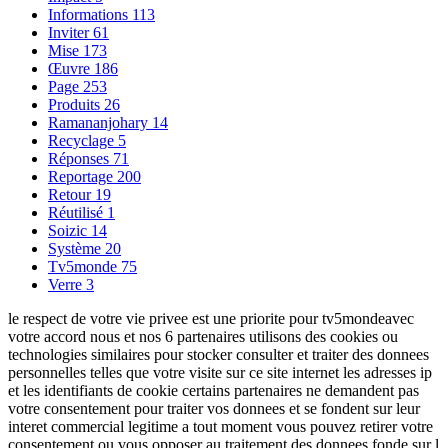
Informations
113
Inviter
61
Mise
173
Œuvre
186
Page
253
Produits
26
Ramananjohary
14
Recyclage
5
Réponses
71
Reportage
200
Retour
19
Réutilisé
1
Soizic
14
Système
20
Tv5monde
75
Verre
3
le respect de votre vie privee est une priorite pour tv5mondeavec
votre accord nous et nos 6 partenaires utilisons des cookies ou
technologies similaires pour stocker consulter et traiter des donnees
personnelles telles que votre visite sur ce site internet les adresses ip
et les identifiants de cookie certains partenaires ne demandent pas
votre consentement pour traiter vos donnees et se fondent sur leur
interet commercial legitime a tout moment vous pouvez retirer votre
consentement ou vous opposer au traitement des donnees fonde sur l