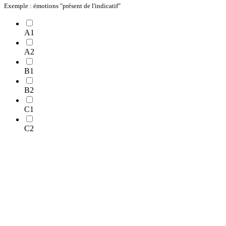
Exemple : émotions "présent de l'indicatif"
A1
A2
B1
B2
C1
C2