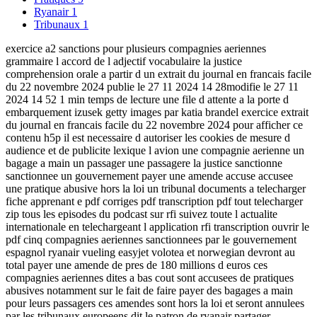
Ryanair
1
Tribunaux
1
exercice a2 sanctions pour plusieurs compagnies aeriennes
grammaire l accord de l adjectif vocabulaire la justice
comprehension orale a partir d un extrait du journal en francais facile
du 22 novembre 2024 publie le 27 11 2024 14 28modifie le 27 11
2024 14 52 1 min temps de lecture une file d attente a la porte d
embarquement izusek getty images par katia brandel exercice extrait
du journal en francais facile du 22 novembre 2024 pour afficher ce
contenu h5p il est necessaire d autoriser les cookies de mesure d
audience et de publicite lexique l avion une compagnie aerienne un
bagage a main un passager une passagere la justice sanctionne
sanctionnee un gouvernement payer une amende accuse accusee
une pratique abusive hors la loi un tribunal documents a telecharger
fiche apprenant e pdf corriges pdf transcription pdf tout telecharger
zip tous les episodes du podcast sur rfi suivez toute l actualite
internationale en telechargeant l application rfi transcription ouvrir le
pdf cinq compagnies aeriennes sanctionnees par le gouvernement
espagnol ryanair vueling easyjet volotea et norwegian devront au
total payer une amende de pres de 180 millions d euros ces
compagnies aeriennes dites a bas cout sont accusees de pratiques
abusives notamment sur le fait de faire payer des bagages a main
pour leurs passagers ces amendes sont hors la loi et seront annulees
par les tribunaux europeens dit le patron de ryanair partager