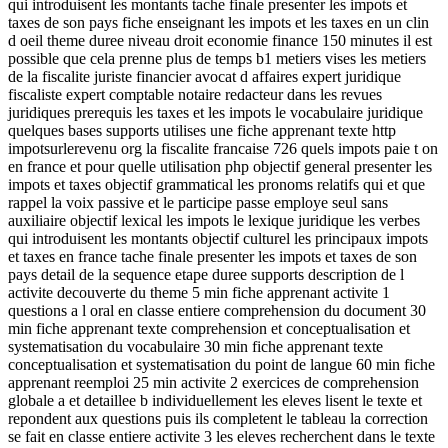
qui introduisent les montants tache finale presenter les impots et
taxes de son pays fiche enseignant les impots et les taxes en un clin
d oeil theme duree niveau droit economie finance 150 minutes il est
possible que cela prenne plus de temps b1 metiers vises les metiers
de la fiscalite juriste financier avocat d affaires expert juridique
fiscaliste expert comptable notaire redacteur dans les revues
juridiques prerequis les taxes et les impots le vocabulaire juridique
quelques bases supports utilises une fiche apprenant texte http
impotsurlerevenu org la fiscalite francaise 726 quels impots paie t on
en france et pour quelle utilisation php objectif general presenter les
impots et taxes objectif grammatical les pronoms relatifs qui et que
rappel la voix passive et le participe passe employe seul sans
auxiliaire objectif lexical les impots le lexique juridique les verbes
qui introduisent les montants objectif culturel les principaux impots
et taxes en france tache finale presenter les impots et taxes de son
pays detail de la sequence etape duree supports description de l
activite decouverte du theme 5 min fiche apprenant activite 1
questions a l oral en classe entiere comprehension du document 30
min fiche apprenant texte comprehension et conceptualisation et
systematisation du vocabulaire 30 min fiche apprenant texte
conceptualisation et systematisation du point de langue 60 min fiche
apprenant reemploi 25 min activite 2 exercices de comprehension
globale a et detaillee b individuellement les eleves lisent le texte et
repondent aux questions puis ils completent le tableau la correction
se fait en classe entiere activite 3 les eleves recherchent dans le texte