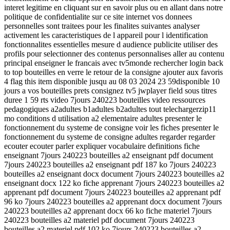
interet legitime en cliquant sur en savoir plus ou en allant dans notre
politique de confidentialite sur ce site internet vos donnees
personnelles sont traitees pour les finalites suivantes analyser
activement les caracteristiques de l appareil pour l identification
fonctionnalites essentielles mesure d audience publicite utiliser des
profils pour selectionner des contenus personnalises aller au contenu
principal enseigner le francais avec tv5monde rechercher login back
to top bouteilles en verre le retour de la consigne ajouter aux favoris
4 flag this item disponible jusqu au 08 03 2024 23 59disponible 10
jours a vos bouteilles prets consignez tv5 jwplayer field sous titres
duree 1 59 rts video 7jours 240223 bouteilles video ressources
pedagogiques a2adultes b1adultes b2adultes tout telechargerzip11
mo conditions d utilisation a2 elementaire adultes presenter le
fonctionnement du systeme de consigne voir les fiches presenter le
fonctionnement du systeme de consigne adultes regarder regarder
ecouter ecouter parler expliquer vocabulaire definitions fiche
enseignant 7jours 240223 bouteilles a2 enseignant pdf document
7jours 240223 bouteilles a2 enseignant pdf 187 ko 7jours 240223
bouteilles a2 enseignant docx document 7jours 240223 bouteilles a2
enseignant docx 122 ko fiche apprenant 7jours 240223 bouteilles a2
apprenant pdf document 7jours 240223 bouteilles a2 apprenant pdf
96 ko 7jours 240223 bouteilles a2 apprenant docx document 7jours
240223 bouteilles a2 apprenant docx 66 ko fiche materiel 7jours
240223 bouteilles a2 materiel pdf document 7jours 240223
bouteilles a2 materiel pdf 102 ko 7jours 240223 bouteilles a2