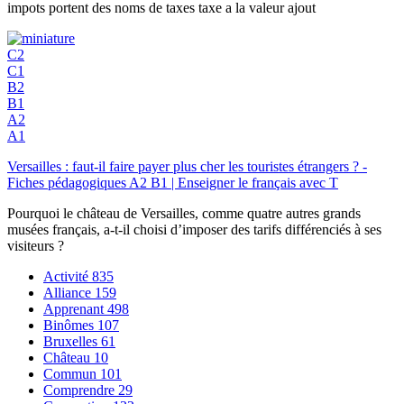
impots portent des noms de taxes taxe a la valeur ajout
C2
C1
B2
B1
A2
A1
Versailles : faut-il faire payer plus cher les touristes étrangers ? -
Fiches pédagogiques A2 B1 | Enseigner le français avec T
Pourquoi le château de Versailles, comme quatre autres grands
musées français, a-t-il choisi d’imposer des tarifs différenciés à ses
visiteurs ?
Activité
835
Alliance
159
Apprenant
498
Binômes
107
Bruxelles
61
Château
10
Commun
101
Comprendre
29