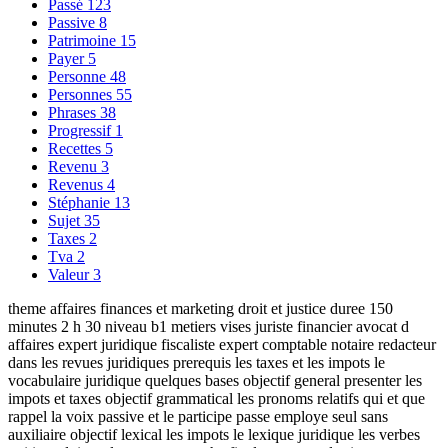
Passé
123
Passive
8
Patrimoine
15
Payer
5
Personne
48
Personnes
55
Phrases
38
Progressif
1
Recettes
5
Revenu
3
Revenus
4
Stéphanie
13
Sujet
35
Taxes
2
Tva
2
Valeur
3
theme affaires finances et marketing droit et justice duree 150
minutes 2 h 30 niveau b1 metiers vises juriste financier avocat d
affaires expert juridique fiscaliste expert comptable notaire redacteur
dans les revues juridiques prerequis les taxes et les impots le
vocabulaire juridique quelques bases objectif general presenter les
impots et taxes objectif grammatical les pronoms relatifs qui et que
rappel la voix passive et le participe passe employe seul sans
auxiliaire objectif lexical les impots le lexique juridique les verbes