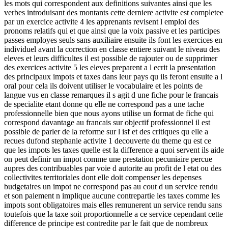
les mots qui correspondent aux definitions suivantes ainsi que les
verbes introduisant des montants cette derniere activite est completee
par un exercice activite 4 les apprenants revisent l emploi des
pronoms relatifs qui et que ainsi que la voix passive et les participes
passes employes seuls sans auxiliaire ensuite ils font les exercices en
individuel avant la correction en classe entiere suivant le niveau des
eleves et leurs difficultes il est possible de rajouter ou de supprimer
des exercices activite 5 les eleves preparent a l ecrit la presentation
des principaux impots et taxes dans leur pays qu ils feront ensuite a l
oral pour cela ils doivent utiliser le vocabulaire et les points de
langue vus en classe remarques il s agit d une fiche pour le francais
de specialite etant donne qu elle ne correspond pas a une tache
professionnelle bien que nous ayons utilise un format de fiche qui
correspond davantage au francais sur objectif professionnel il est
possible de parler de la reforme sur l isf et des critiques qu elle a
recues dufond stephanie activite 1 decouverte du theme qu est ce
que les impots les taxes quelle est la difference a quoi servent ils aide
on peut definir un impot comme une prestation pecuniaire percue
aupres des contribuables par voie d autorite au profit de l etat ou des
collectivites territoriales dont elle doit compenser les depenses
budgetaires un impot ne correspond pas au cout d un service rendu
et son paiement n implique aucune contrepartie les taxes comme les
impots sont obligatoires mais elles remunerent un service rendu sans
toutefois que la taxe soit proportionnelle a ce service cependant cette
difference de principe est contredite par le fait que de nombreux