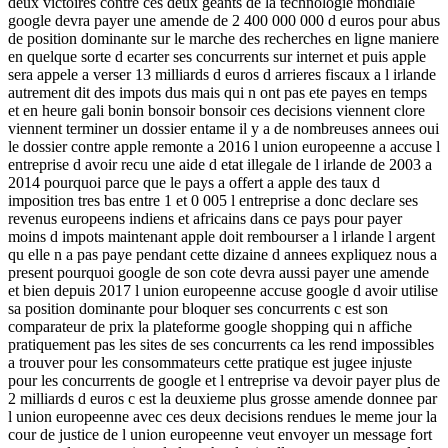
deux victoires contre ces deux geants de la technologie mondiale
google devra payer une amende de 2 400 000 000 d euros pour abus
de position dominante sur le marche des recherches en ligne maniere
en quelque sorte d ecarter ses concurrents sur internet et puis apple
sera appele a verser 13 milliards d euros d arrieres fiscaux a l irlande
autrement dit des impots dus mais qui n ont pas ete payes en temps
et en heure gali bonin bonsoir bonsoir ces decisions viennent clore
viennent terminer un dossier entame il y a de nombreuses annees oui
le dossier contre apple remonte a 2016 l union europeenne a accuse l
entreprise d avoir recu une aide d etat illegale de l irlande de 2003 a
2014 pourquoi parce que le pays a offert a apple des taux d
imposition tres bas entre 1 et 0 005 l entreprise a donc declare ses
revenus europeens indiens et africains dans ce pays pour payer
moins d impots maintenant apple doit rembourser a l irlande l argent
qu elle n a pas paye pendant cette dizaine d annees expliquez nous a
present pourquoi google de son cote devra aussi payer une amende
et bien depuis 2017 l union europeenne accuse google d avoir utilise
sa position dominante pour bloquer ses concurrents c est son
comparateur de prix la plateforme google shopping qui n affiche
pratiquement pas les sites de ses concurrents ca les rend impossibles
a trouver pour les consommateurs cette pratique est jugee injuste
pour les concurrents de google et l entreprise va devoir payer plus de
2 milliards d euros c est la deuxieme plus grosse amende donnee par
l union europeenne avec ces deux decisions rendues le meme jour la
cour de justice de l union europeenne veut envoyer un message fort