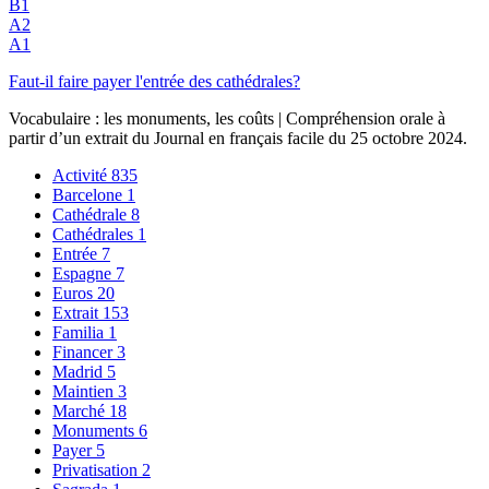
B1
A2
A1
Faut-il faire payer l'entrée des cathédrales?
Vocabulaire : les monuments, les coûts | Compréhension orale à
partir d’un extrait du Journal en français facile du 25 octobre 2024.
Activité
835
Barcelone
1
Cathédrale
8
Cathédrales
1
Entrée
7
Espagne
7
Euros
20
Extrait
153
Familia
1
Financer
3
Madrid
5
Maintien
3
Marché
18
Monuments
6
Payer
5
Privatisation
2