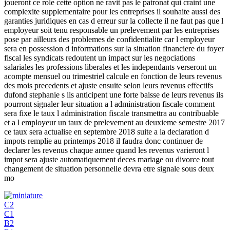
joueront ce role cette option ne ravit pas le patronat qui craint une
complexite supplementaire pour les entreprises il souhaite aussi des
garanties juridiques en cas d erreur sur la collecte il ne faut pas que l
employeur soit tenu responsable un prelevement par les entreprises
pose par ailleurs des problemes de confidentialite car l employeur
sera en possession d informations sur la situation financiere du foyer
fiscal les syndicats redoutent un impact sur les negociations
salariales les professions liberales et les independants verseront un
acompte mensuel ou trimestriel calcule en fonction de leurs revenus
des mois precedents et ajuste ensuite selon leurs revenus effectifs
dufond stephanie s ils anticipent une forte baisse de leurs revenus ils
pourront signaler leur situation a l administration fiscale comment
sera fixe le taux l administration fiscale transmettra au contribuable
et a l employeur un taux de prelevement au deuxieme semestre 2017
ce taux sera actualise en septembre 2018 suite a la declaration d
impots remplie au printemps 2018 il faudra donc continuer de
declarer les revenus chaque annee quand les revenus varieront l
impot sera ajuste automatiquement deces mariage ou divorce tout
changement de situation personnelle devra etre signale sous deux
mo
C2
C1
B2