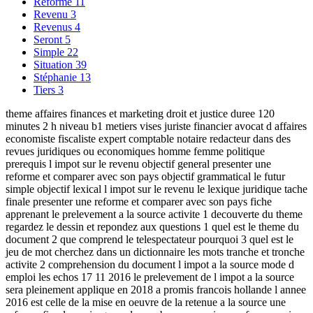
Réforme
11
Revenu
3
Revenus
4
Seront
5
Simple
22
Situation
39
Stéphanie
13
Tiers
3
theme affaires finances et marketing droit et justice duree 120
minutes 2 h niveau b1 metiers vises juriste financier avocat d affaires
economiste fiscaliste expert comptable notaire redacteur dans des
revues juridiques ou economiques homme femme politique
prerequis l impot sur le revenu objectif general presenter une
reforme et comparer avec son pays objectif grammatical le futur
simple objectif lexical l impot sur le revenu le lexique juridique tache
finale presenter une reforme et comparer avec son pays fiche
apprenant le prelevement a la source activite 1 decouverte du theme
regardez le dessin et repondez aux questions 1 quel est le theme du
document 2 que comprend le telespectateur pourquoi 3 quel est le
jeu de mot cherchez dans un dictionnaire les mots tranche et tronche
activite 2 comprehension du document l impot a la source mode d
emploi les echos 17 11 2016 le prelevement de l impot a la source
sera pleinement applique en 2018 a promis francois hollande l annee
2016 est celle de la mise en oeuvre de la retenue a la source une