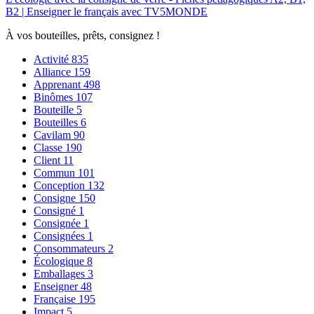
B2 | Enseigner le français avec TV5MONDE
À vos bouteilles, prêts, consignez !
Activité
835
Alliance
159
Apprenant
498
Binômes
107
Bouteille
5
Bouteilles
6
Cavilam
90
Classe
190
Client
11
Commun
101
Conception
132
Consigne
150
Consigné
1
Consignée
1
Consignées
1
Consommateurs
2
Écologique
8
Emballages
3
Enseigner
48
Française
195
Impact
5