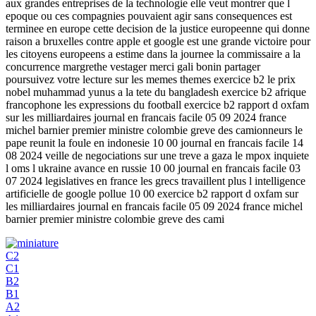
aux grandes entreprises de la technologie elle veut montrer que l
epoque ou ces compagnies pouvaient agir sans consequences est
terminee en europe cette decision de la justice europeenne qui donne
raison a bruxelles contre apple et google est une grande victoire pour
les citoyens europeens a estime dans la journee la commissaire a la
concurrence margrethe vestager merci gali bonin partager
poursuivez votre lecture sur les memes themes exercice b2 le prix
nobel muhammad yunus a la tete du bangladesh exercice b2 afrique
francophone les expressions du football exercice b2 rapport d oxfam
sur les milliardaires journal en francais facile 05 09 2024 france
michel barnier premier ministre colombie greve des camionneurs le
pape reunit la foule en indonesie 10 00 journal en francais facile 14
08 2024 veille de negociations sur une treve a gaza le mpox inquiete
l oms l ukraine avance en russie 10 00 journal en francais facile 03
07 2024 legislatives en france les grecs travaillent plus l intelligence
artificielle de google pollue 10 00 exercice b2 rapport d oxfam sur
les milliardaires journal en francais facile 05 09 2024 france michel
barnier premier ministre colombie greve des cami
C2
C1
B2
B1
A2