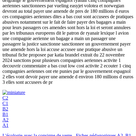
delgrange le gouvernement espagnol ryanair cinq compagnies
aeriennes sanctionnees par vueling easyjet volotea et norwegian
devront au total payer une amende de pres de 180 millions d euros
ces compagnies aeriennes dites a bas cout sont accusees de pratiques
abusives notamment sur le fait de faire payer des bagages a main
pour leurs passagers ces amendes sont hors la loi et seront annulees
par les tribunaux europeens dit le patron de ryanair lexique l avion
une compagnie aerienne un bagage a main un passager une
passagere la justice sanctionne sanctionnee un gouvernement payer
une amende hors la loi accuse accusee une pratique abusive un
tribunal fiche proposee par katia brandel extrait du 22 novembre
2024 sanctions pour plusieurs compagnies aeriennes activite 1
decouvrir commentaire a bas cout low cost activite 2 ecouter 1 cinq
compagnies aeriennes ont ete punies par le gouvernement espagnol
2 elles vont devoir payer une amende d environ 180 millions d euros
3 elles sont accusees de pr
C2
C1
B2
B1
A2
A1
L'écologie avec la consigne de verre - Fiches pédagogiques A2, B1,