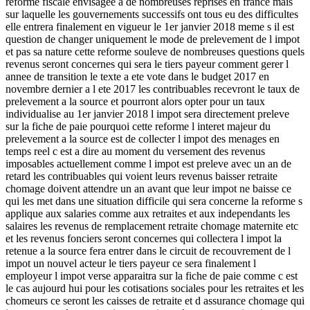
reforme fiscale envisagee a de nombreuses reprises en france mais
sur laquelle les gouvernements successifs ont tous eu des difficultes
elle entrera finalement en vigueur le 1er janvier 2018 meme s il est
question de changer uniquement le mode de prelevement de l impot
et pas sa nature cette reforme souleve de nombreuses questions quels
revenus seront concernes qui sera le tiers payeur comment gerer l
annee de transition le texte a ete vote dans le budget 2017 en
novembre dernier a l ete 2017 les contribuables recevront le taux de
prelevement a la source et pourront alors opter pour un taux
individualise au 1er janvier 2018 l impot sera directement preleve
sur la fiche de paie pourquoi cette reforme l interet majeur du
prelevement a la source est de collecter l impot des menages en
temps reel c est a dire au moment du versement des revenus
imposables actuellement comme l impot est preleve avec un an de
retard les contribuables qui voient leurs revenus baisser retraite
chomage doivent attendre un an avant que leur impot ne baisse ce
qui les met dans une situation difficile qui sera concerne la reforme s
applique aux salaries comme aux retraites et aux independants les
salaires les revenus de remplacement retraite chomage maternite etc
et les revenus fonciers seront concernes qui collectera l impot la
retenue a la source fera entrer dans le circuit de recouvrement de l
impot un nouvel acteur le tiers payeur ce sera finalement l
employeur l impot verse apparaitra sur la fiche de paie comme c est
le cas aujourd hui pour les cotisations sociales pour les retraites et les
chomeurs ce seront les caisses de retraite et d assurance chomage qui