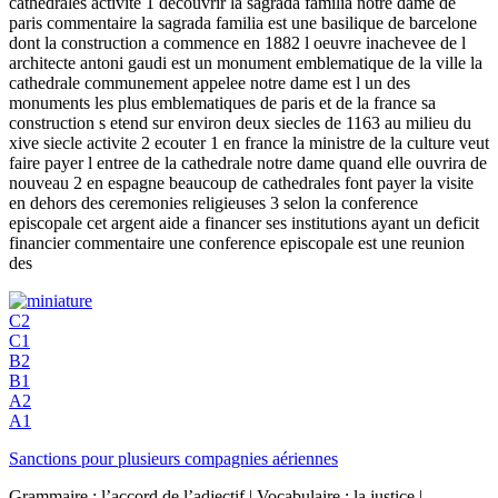
cathedrales activite 1 decouvrir la sagrada familia notre dame de
paris commentaire la sagrada familia est une basilique de barcelone
dont la construction a commence en 1882 l oeuvre inachevee de l
architecte antoni gaudi est un monument emblematique de la ville la
cathedrale communement appelee notre dame est l un des
monuments les plus emblematiques de paris et de la france sa
construction s etend sur environ deux siecles de 1163 au milieu du
xive siecle activite 2 ecouter 1 en france la ministre de la culture veut
faire payer l entree de la cathedrale notre dame quand elle ouvrira de
nouveau 2 en espagne beaucoup de cathedrales font payer la visite
en dehors des ceremonies religieuses 3 selon la conference
episcopale cet argent aide a financer ses institutions ayant un deficit
financier commentaire une conference episcopale est une reunion
des
C2
C1
B2
B1
A2
A1
Sanctions pour plusieurs compagnies aériennes
Grammaire : l’accord de l’adjectif | Vocabulaire : la justice |