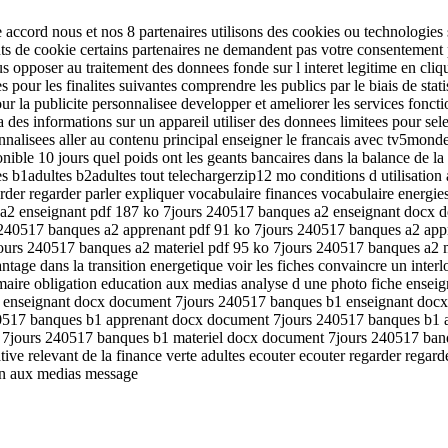
 accord nous et nos 8 partenaires utilisons des cookies ou technologies s
tifiants de cookie certains partenaires ne demandent pas votre consentemen
opposer au traitement des donnees fonde sur l interet legitime en cliqua
ees pour les finalites suivantes comprendre les publics par le biais de s
our la publicite personnalisee developper et ameliorer les services fonc
des informations sur un appareil utiliser des donnees limitees pour selec
sonnalisees aller au contenu principal enseigner le francais avec tv5mon
ible 10 jours quel poids ont les geants bancaires dans la balance de la t
1adultes b2adultes tout telechargerzip12 mo conditions d utilisation a2
arder regarder parler expliquer vocabulaire finances vocabulaire energi
a2 enseignant pdf 187 ko 7jours 240517 banques a2 enseignant docx d
 240517 banques a2 apprenant pdf 91 ko 7jours 240517 banques a2 ap
jours 240517 banques a2 materiel pdf 95 ko 7jours 240517 banques a2
ntage dans la transition energetique voir les fiches convaincre un interl
rammaire obligation education aux medias analyse d une photo fiche ens
enseignant docx document 7jours 240517 banques b1 enseignant docx 
0517 banques b1 apprenant docx document 7jours 240517 banques b1 ap
 7jours 240517 banques b1 materiel docx document 7jours 240517 banq
itiative relevant de la finance verte adultes ecouter ecouter regarder rega
on aux medias message