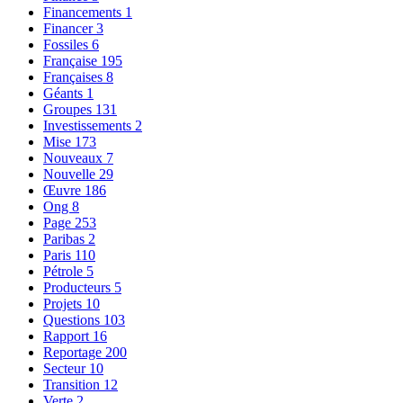
Financements
1
Financer
3
Fossiles
6
Française
195
Françaises
8
Géants
1
Groupes
131
Investissements
2
Mise
173
Nouveaux
7
Nouvelle
29
Œuvre
186
Ong
8
Page
253
Paribas
2
Paris
110
Pétrole
5
Producteurs
5
Projets
10
Questions
103
Rapport
16
Reportage
200
Secteur
10
Transition
12
Verte
2