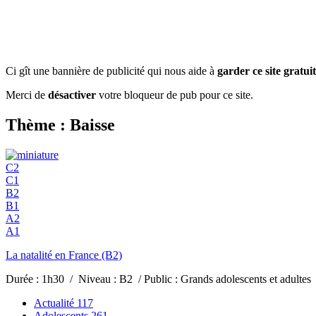
Ci gît une bannière de publicité qui nous aide à
garder ce site gratuit
Merci de
désactiver
votre bloqueur de pub pour ce site.
Thème : Baisse
C2
C1
B2
B1
A2
A1
La natalité en France (B2)
Durée : 1h30 / Niveau : B2 / Public : Grands adolescents et adul
Actualité
117
Adolescents
261