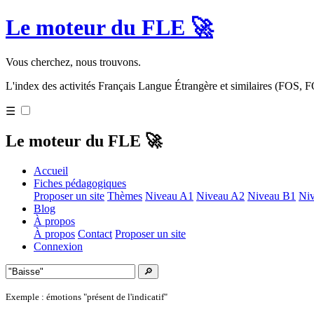
Le moteur du FLE 🚀
Vous cherchez, nous trouvons.
L'index des activités Français Langue Étrangère et similaires (FOS,
☰
Le moteur du FLE 🚀
Accueil
Fiches pédagogiques
Proposer un site
Thèmes
Niveau A1
Niveau A2
Niveau B1
Ni
Blog
À propos
À propos
Contact
Proposer un site
Connexion
🔎
Exemple : émotions "présent de l'indicatif"