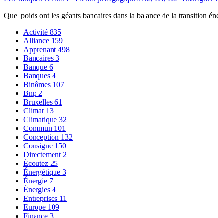
Quel poids ont les géants bancaires dans la balance de la transition én
Activité
835
Alliance
159
Apprenant
498
Bancaires
3
Banque
6
Banques
4
Binômes
107
Bnp
2
Bruxelles
61
Climat
13
Climatique
32
Commun
101
Conception
132
Consigne
150
Directement
2
Écoutez
25
Énergétique
3
Énergie
7
Énergies
4
Entreprises
11
Europe
109
Finance
3