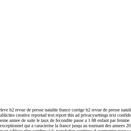
ve b2 revue de presse natalite france corrige b2 revue de presse natalit
tes creative reportad text report this ad privacysettings text confidentia
oisieme annee de suite le taux de fecondite passe a 1 88 enfant par femme
ptionnel qui a caracterise la france jusqu au tournant des annees 2010
t un tableau plus sombre si la population continue d augmenter pour s et