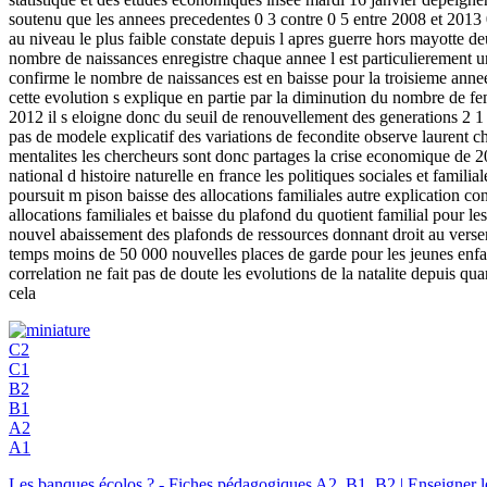
soutenu que les annees precedentes 0 3 contre 0 5 entre 2008 et 2013 0 
au niveau le plus faible constate depuis l apres guerre hors mayotte deu
nombre de naissances enregistre chaque annee l est particulierement un
confirme le nombre de naissances est en baisse pour la troisieme an
cette evolution s explique en partie par la diminution du nombre de fe
2012 il s eloigne donc du seuil de renouvellement des generations 2 1 
pas de modele explicatif des variations de fecondite observe laurent ch
mentalites les chercheurs sont donc partages la crise economique de 
national d histoire naturelle en france les politiques sociales et fami
poursuit m pison baisse des allocations familiales autre explication co
allocations familiales et baisse du plafond du quotient familial pour 
nouvel abaissement des plafonds de ressources donnant droit au versem
temps moins de 50 000 nouvelles places de garde pour les jeunes enfa
correlation ne fait pas de doute les evolutions de la natalite depuis qua
cela
C2
C1
B2
B1
A2
A1
Les banques écolos ? - Fiches pédagogiques A2, B1, B2 | Enseigne