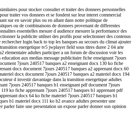
imilaires pour stocker consulter et traiter des donnees personnelles
t pour traiter vos donnees et se fondent sur leur interet commercial
nt sur en savoir plus ou en allant dans notre politique de
tatistiques ou de combinaisons de donnees provenant de differentes
tionnalites essentielles mesure d audience mesurer la performance des
tionner la publicite utiliser des profils pour selectionner des contenus
de rechercher login back to top les banques au secours du climat ajouter
ransition energetique tv5 jwplayer field sous titres duree 2 04 arte
 elementaire adultes participer a un forum de discussion voir les
es education aux medias message publicitaire fiche enseignant 7jours
ocument 7jours 240517 banques a2 enseignant docx 130 ko fiche
prenant docx document 7jours 240517 banques a2 apprenant docx 60
 materiel docx document 7jours 240517 banques a2 materiel docx 194
ocuteur d investir davantage dans la transition energetique adultes
eignant 7jours 240517 banques b1 enseignant pdf document 7jours
119 ko fiche apprenant 7jours 240517 banques b1 apprenant pdf
prenant docx 64 ko fiche materiel 7jours 240517 banques b1
ues b1 materiel docx 111 ko b2 avance adultes presenter une
rder parler faire une presentation un expose parler donner son opinion