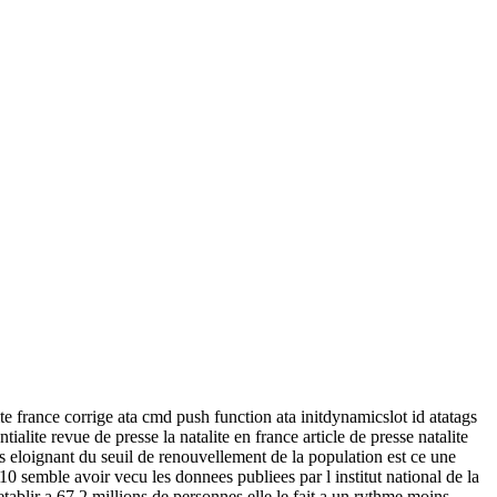
e france corrige ata cmd push function ata initdynamicslot id atatags
lite revue de presse la natalite en france article de presse natalite
 s eloignant du seuil de renouvellement de la population est ce une
 semble avoir vecu les donnees publiees par l institut national de la
ablir a 67 2 millions de personnes elle le fait a un rythme moins