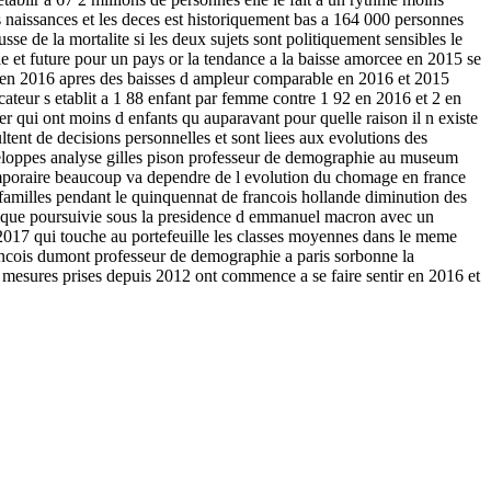
es naissances et les deces est historiquement bas a 164 000 personnes
sse de la mortalite si les deux sujets sont politiquement sensibles le
le et future pour un pays or la tendance a la baisse amorcee en 2015 se
u en 2016 apres des baisses d ampleur comparable en 2016 et 2015
cateur s etablit a 1 88 enfant par femme contre 1 92 en 2016 et 2 en
r qui ont moins d enfants qu auparavant pour quelle raison il n existe
ltent de decisions personnelles et sont liees aux evolutions des
veloppes analyse gilles pison professeur de demographie au museum
t temporaire beaucoup va dependre de l evolution du chomage en france
ux familles pendant le quinquennat de francois hollande diminution des
olitique poursuivie sous la presidence d emmanuel macron avec un
 2017 qui touche au portefeuille les classes moyennes dans le meme
ancois dumont professeur de demographie a paris sorbonne la
 des mesures prises depuis 2012 ont commence a se faire sentir en 2016 et