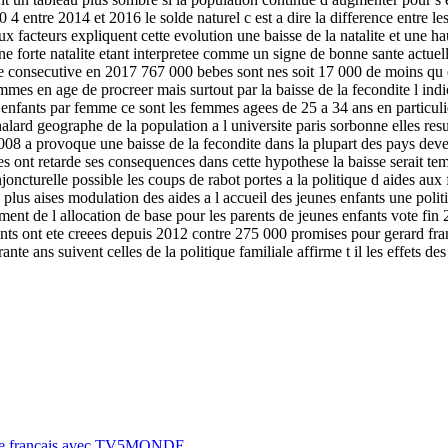
4 entre 2014 et 2016 le solde naturel c est a dire la difference entre l
x facteurs expliquent cette evolution une baisse de la natalite et une hau
e forte natalite etant interpretee comme un signe de bonne sante actuel
nee consecutive en 2017 767 000 bebes sont nes soit 17 000 de moins q
mmes en age de procreer mais surtout par la baisse de la fecondite l indi
enfants par femme ce sont les femmes agees de 25 a 34 ans en particulie
alard geographe de la population a l universite paris sorbonne elles resu
2008 a provoque une baisse de la fecondite dans la plupart des pays de
liales ont retarde ses consequences dans cette hypothese la baisse serai
njoncturelle possible les coups de rabot portes a la politique d aides a
les plus aises modulation des aides a l accueil des jeunes enfants une p
ent de l allocation de base pour les parents de jeunes enfants vote fin
nts ont ete creees depuis 2012 contre 275 000 promises pour gerard fr
rante ans suivent celles de la politique familiale affirme t il les effets
r le français avec TV5MONDE