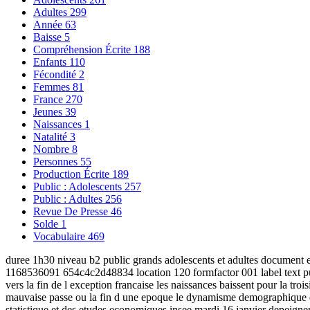
Adultes
299
Année
63
Baisse
5
Compréhension Écrite
188
Enfants
110
Fécondité
2
Femmes
81
France
270
Jeunes
39
Naissances
1
Natalité
3
Nombre
8
Personnes
55
Production Écrite
189
Public : Adolescents
257
Public : Adultes
256
Revue De Presse
46
Solde
1
Vocabulaire
469
duree 1h30 niveau b2 public grands adolescents et adultes document ele
1168536091 654c4c2d48834 location 120 formfactor 001 label text publici
vers la fin de l exception francaise les naissances baissent pour la tr
mauvaise passe ou la fin d une epoque le dynamisme demographique exce
statistique et des etudes economiques insee mardi 16 janvier depeignen