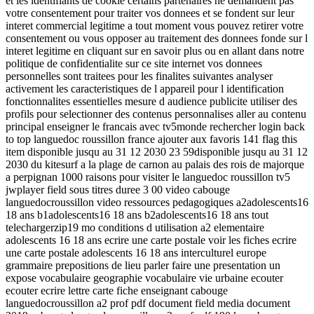
et les identifiants de cookie certains partenaires ne demandent pas
votre consentement pour traiter vos donnees et se fondent sur leur
interet commercial legitime a tout moment vous pouvez retirer votre
consentement ou vous opposer au traitement des donnees fonde sur l
interet legitime en cliquant sur en savoir plus ou en allant dans notre
politique de confidentialite sur ce site internet vos donnees
personnelles sont traitees pour les finalites suivantes analyser
activement les caracteristiques de l appareil pour l identification
fonctionnalites essentielles mesure d audience publicite utiliser des
profils pour selectionner des contenus personnalises aller au contenu
principal enseigner le francais avec tv5monde rechercher login back
to top languedoc roussillon france ajouter aux favoris 141 flag this
item disponible jusqu au 31 12 2030 23 59disponible jusqu au 31 12
2030 du kitesurf a la plage de carnon au palais des rois de majorque
a perpignan 1000 raisons pour visiter le languedoc roussillon tv5
jwplayer field sous titres duree 3 00 video cabouge
languedocroussillon video ressources pedagogiques a2adolescents16
18 ans b1adolescents16 18 ans b2adolescents16 18 ans tout
telechargerzip19 mo conditions d utilisation a2 elementaire
adolescents 16 18 ans ecrire une carte postale voir les fiches ecrire
une carte postale adolescents 16 18 ans interculturel europe
grammaire prepositions de lieu parler faire une presentation un
expose vocabulaire geographie vocabulaire vie urbaine ecouter
ecouter ecrire lettre carte fiche enseignant cabouge
languedocroussillon a2 prof pdf document field media document