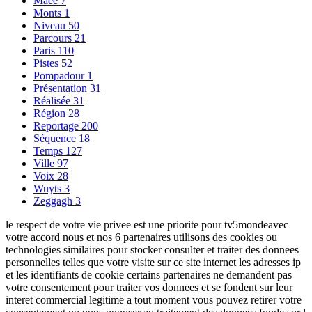
Maee
7
Monts
1
Niveau
50
Parcours
21
Paris
110
Pistes
52
Pompadour
1
Présentation
31
Réalisée
31
Région
28
Reportage
200
Séquence
18
Temps
127
Ville
97
Voix
28
Wuyts
3
Zeggagh
3
le respect de votre vie privee est une priorite pour tv5mondeavec
votre accord nous et nos 6 partenaires utilisons des cookies ou
technologies similaires pour stocker consulter et traiter des donnees
personnelles telles que votre visite sur ce site internet les adresses ip
et les identifiants de cookie certains partenaires ne demandent pas
votre consentement pour traiter vos donnees et se fondent sur leur
interet commercial legitime a tout moment vous pouvez retirer votre