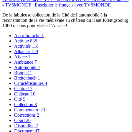
- TV5MONDE | Enseigner le français avec TV5MONDE
De la fabuleuse collection de la Cité de l’automobile à la
reconstitution de la vie médiévale au château du Haut-Kœnigsbourg,
1000 raisons pour visiter l’Alsace !
Accrobranche
1
Activité
835
Activités
118
Alliance
159
Alsace
1
Ambiance
7
Automobile
2
Bouge
11
Breitenbach
1
Caractéristiques
4
Centre
17
Château
10
Cité
5
Collection
8
Commentaire
23
Corrections
2
Court
20
Disponible
7
Document
47