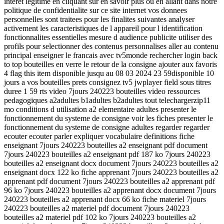
interet legitime en cliquant sur en savoir plus ou en allant dans notre
politique de confidentialite sur ce site internet vos donnees
personnelles sont traitees pour les finalites suivantes analyser
activement les caracteristiques de l appareil pour l identification
fonctionnalites essentielles mesure d audience publicite utiliser des
profils pour selectionner des contenus personnalises aller au contenu
principal enseigner le francais avec tv5monde rechercher login back
to top bouteilles en verre le retour de la consigne ajouter aux favoris
4 flag this item disponible jusqu au 08 03 2024 23 59disponible 10
jours a vos bouteilles prets consignez tv5 jwplayer field sous titres
duree 1 59 rts video 7jours 240223 bouteilles video ressources
pedagogiques a2adultes b1adultes b2adultes tout telechargerzip11
mo conditions d utilisation a2 elementaire adultes presenter le
fonctionnement du systeme de consigne voir les fiches presenter le
fonctionnement du systeme de consigne adultes regarder regarder
ecouter ecouter parler expliquer vocabulaire definitions fiche
enseignant 7jours 240223 bouteilles a2 enseignant pdf document
7jours 240223 bouteilles a2 enseignant pdf 187 ko 7jours 240223
bouteilles a2 enseignant docx document 7jours 240223 bouteilles a2
enseignant docx 122 ko fiche apprenant 7jours 240223 bouteilles a2
apprenant pdf document 7jours 240223 bouteilles a2 apprenant pdf
96 ko 7jours 240223 bouteilles a2 apprenant docx document 7jours
240223 bouteilles a2 apprenant docx 66 ko fiche materiel 7jours
240223 bouteilles a2 materiel pdf document 7jours 240223
bouteilles a2 materiel pdf 102 ko 7jours 240223 bouteilles a2