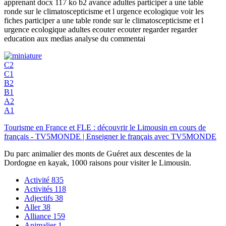
apprenant docx 117 ko b2 avance adultes participer a une table
ronde sur le climatoscepticisme et l urgence ecologique voir les
fiches participer a une table ronde sur le climatoscepticisme et l
urgence ecologique adultes ecouter ecouter regarder regarder
education aux medias analyse du commentai
C2
C1
B2
B1
A2
A1
Tourisme en France et FLE : découvrir le Limousin en cours de
français - TV5MONDE | Enseigner le français avec TV5MONDE
Du parc animalier des monts de Guéret aux descentes de la
Dordogne en kayak, 1000 raisons pour visiter le Limousin.
Activité
835
Activités
118
Adjectifs
38
Aller
38
Alliance
159
Animalier
1