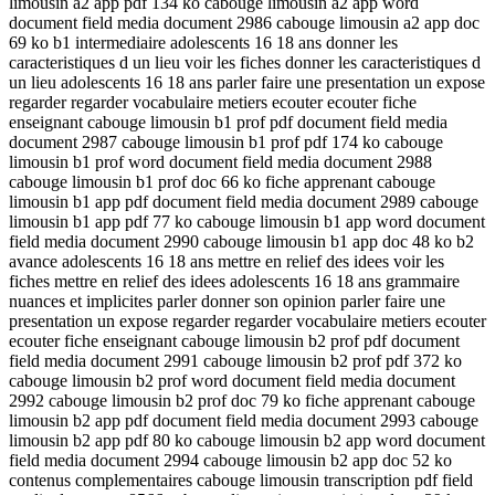
limousin a2 app pdf 134 ko cabouge limousin a2 app word
document field media document 2986 cabouge limousin a2 app doc
69 ko b1 intermediaire adolescents 16 18 ans donner les
caracteristiques d un lieu voir les fiches donner les caracteristiques d
un lieu adolescents 16 18 ans parler faire une presentation un expose
regarder regarder vocabulaire metiers ecouter ecouter fiche
enseignant cabouge limousin b1 prof pdf document field media
document 2987 cabouge limousin b1 prof pdf 174 ko cabouge
limousin b1 prof word document field media document 2988
cabouge limousin b1 prof doc 66 ko fiche apprenant cabouge
limousin b1 app pdf document field media document 2989 cabouge
limousin b1 app pdf 77 ko cabouge limousin b1 app word document
field media document 2990 cabouge limousin b1 app doc 48 ko b2
avance adolescents 16 18 ans mettre en relief des idees voir les
fiches mettre en relief des idees adolescents 16 18 ans grammaire
nuances et implicites parler donner son opinion parler faire une
presentation un expose regarder regarder vocabulaire metiers ecouter
ecouter fiche enseignant cabouge limousin b2 prof pdf document
field media document 2991 cabouge limousin b2 prof pdf 372 ko
cabouge limousin b2 prof word document field media document
2992 cabouge limousin b2 prof doc 79 ko fiche apprenant cabouge
limousin b2 app pdf document field media document 2993 cabouge
limousin b2 app pdf 80 ko cabouge limousin b2 app word document
field media document 2994 cabouge limousin b2 app doc 52 ko
contenus complementaires cabouge limousin transcription pdf field