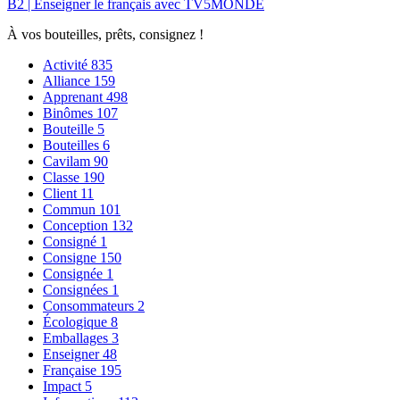
B2 | Enseigner le français avec TV5MONDE
À vos bouteilles, prêts, consignez !
Activité
835
Alliance
159
Apprenant
498
Binômes
107
Bouteille
5
Bouteilles
6
Cavilam
90
Classe
190
Client
11
Commun
101
Conception
132
Consigné
1
Consigne
150
Consignée
1
Consignées
1
Consommateurs
2
Écologique
8
Emballages
3
Enseigner
48
Française
195
Impact
5