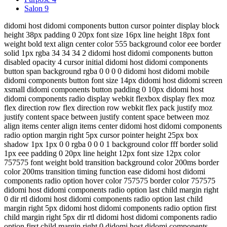
Salon
9
didomi host didomi components button cursor pointer display block
height 38px padding 0 20px font size 16px line height 18px font
weight bold text align center color 555 background color eee border
solid 1px rgba 34 34 34 2 didomi host didomi components button
disabled opacity 4 cursor initial didomi host didomi components
button span background rgba 0 0 0 0 didomi host didomi mobile
didomi components button font size 14px didomi host didomi screen
xsmall didomi components button padding 0 10px didomi host
didomi components radio display webkit flexbox display flex moz
flex direction row flex direction row webkit flex pack justify moz
justify content space between justify content space between moz
align items center align items center didomi host didomi components
radio option margin right 5px cursor pointer height 25px box
shadow 1px 1px 0 0 rgba 0 0 0 1 background color fff border solid
1px eee padding 0 20px line height 12px font size 12px color
757575 font weight bold transition background color 200ms border
color 200ms transition timing function ease didomi host didomi
components radio option hover color 757575 border color 757575
didomi host didomi components radio option last child margin right
0 dir rtl didomi host didomi components radio option last child
margin right 5px didomi host didomi components radio option first
child margin right 5px dir rtl didomi host didomi components radio
option first child margin right 0 didomi host didomi components