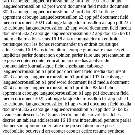
3019 cabouge languedocroussillon a2 prof pdf 190 ko cabouge
languedocroussillon a2 prof word document field media document
3020 cabouge languedocroussillon a2 prof doc 81 ko fiche
apprenant cabouge languedocroussillon a2 app pdf document field
media document 3021 cabouge languedocroussillon a2 app pdf 235
ko cabouge languedocroussillon a2 app word document field media
document 3022 cabouge languedocroussillon a2 app doc 156 ko b1
intermediaire adolescents 16 18 ans recommander un endroit
touristique voir les fiches recommander un endroit touristique
adolescents 16 18 ans interculturel europe grammaire nuances et
implicites parler donner son opinion parler faire une presentation un
expose ecouter ecouter education aux medias analyse du
commentaire journalistique fiche enseignant cabouge
languedocroussillon b1 prof pdf document field media document
3023 cabouge languedocroussillon b1 prof pdf 193 ko cabouge
languedocroussillon b1 prof word document field media document
3024 cabouge languedocroussillon b1 prof doc 88 ko fiche
apprenant cabouge languedocroussillon b1 app pdf document field
media document 3025 cabouge languedocroussillon b1 app pdf 71
ko cabouge languedocroussillon b1 app word document field media
document 3026 cabouge languedocroussillon b1 app doc 56 ko b2
avance adolescents 16 18 ans decrire un tableau voir les fiches
decrire un tableau adolescents 16 18 ans interculturel peinture parler
donner son opinion parler faire une presentation un expose
vocabulaire oeuvres d art ecouter ecouter ecrire resume synthese