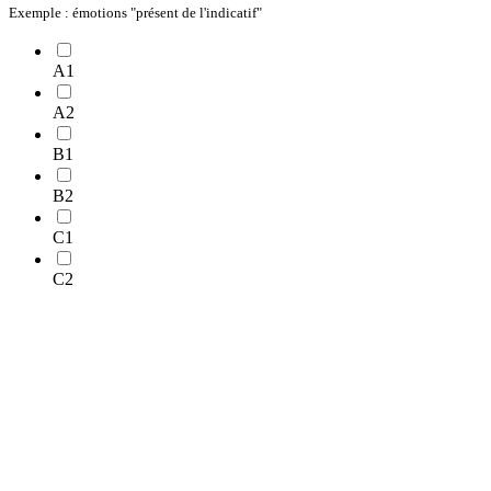
Exemple : émotions "présent de l'indicatif"
A1
A2
B1
B2
C1
C2