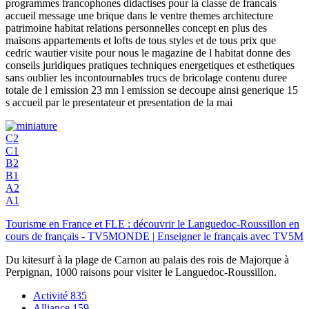
programmes francophones didactises pour la classe de francais
accueil message une brique dans le ventre themes architecture
patrimoine habitat relations personnelles concept en plus des
maisons appartements et lofts de tous styles et de tous prix que
cedric wautier visite pour nous le magazine de l habitat donne des
conseils juridiques pratiques techniques energetiques et esthetiques
sans oublier les incontournables trucs de bricolage contenu duree
totale de l emission 23 mn l emission se decoupe ainsi generique 15
s accueil par le presentateur et presentation de la mai
C2
C1
B2
B1
A2
A1
Tourisme en France et FLE : découvrir le Languedoc-Roussillon en
cours de français - TV5MONDE | Enseigner le français avec TV5M
Du kitesurf à la plage de Carnon au palais des rois de Majorque à
Perpignan, 1000 raisons pour visiter le Languedoc-Roussillon.
Activité
835
Alliance
159