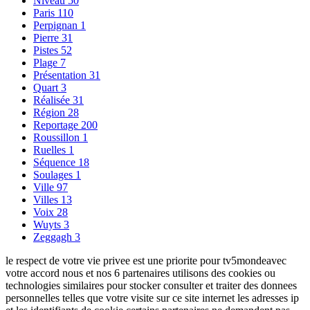
Niveau
50
Paris
110
Perpignan
1
Pierre
31
Pistes
52
Plage
7
Présentation
31
Quart
3
Réalisée
31
Région
28
Reportage
200
Roussillon
1
Ruelles
1
Séquence
18
Soulages
1
Ville
97
Villes
13
Voix
28
Wuyts
3
Zeggagh
3
le respect de votre vie privee est une priorite pour tv5mondeavec
votre accord nous et nos 6 partenaires utilisons des cookies ou
technologies similaires pour stocker consulter et traiter des donnees
personnelles telles que votre visite sur ce site internet les adresses ip