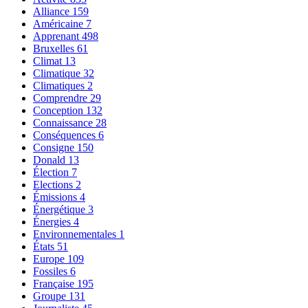
Alliance
159
Américaine
7
Apprenant
498
Bruxelles
61
Climat
13
Climatique
32
Climatiques
2
Comprendre
29
Conception
132
Connaissance
28
Conséquences
6
Consigne
150
Donald
13
Élection
7
Elections
2
Émissions
4
Énergétique
3
Énergies
4
Environnementales
1
États
51
Europe
109
Fossiles
6
Française
195
Groupe
131