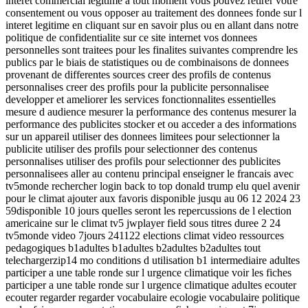
interet commercial legitime a tout moment vous pouvez retirer votre
consentement ou vous opposer au traitement des donnees fonde sur l
interet legitime en cliquant sur en savoir plus ou en allant dans notre
politique de confidentialite sur ce site internet vos donnees
personnelles sont traitees pour les finalites suivantes comprendre les
publics par le biais de statistiques ou de combinaisons de donnees
provenant de differentes sources creer des profils de contenus
personnalises creer des profils pour la publicite personnalisee
developper et ameliorer les services fonctionnalites essentielles
mesure d audience mesurer la performance des contenus mesurer la
performance des publicites stocker et ou acceder a des informations
sur un appareil utiliser des donnees limitees pour selectionner la
publicite utiliser des profils pour selectionner des contenus
personnalises utiliser des profils pour selectionner des publicites
personnalisees aller au contenu principal enseigner le francais avec
tv5monde rechercher login back to top donald trump elu quel avenir
pour le climat ajouter aux favoris disponible jusqu au 06 12 2024 23
59disponible 10 jours quelles seront les repercussions de l election
americaine sur le climat tv5 jwplayer field sous titres duree 2 24
tv5monde video 7jours 241122 elections climat video ressources
pedagogiques b1adultes b1adultes b2adultes b2adultes tout
telechargerzip14 mo conditions d utilisation b1 intermediaire adultes
participer a une table ronde sur l urgence climatique voir les fiches
participer a une table ronde sur l urgence climatique adultes ecouter
ecouter regarder regarder vocabulaire ecologie vocabulaire politique