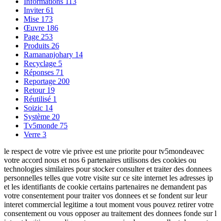
Informations
113
Inviter
61
Mise
173
Œuvre
186
Page
253
Produits
26
Ramananjohary
14
Recyclage
5
Réponses
71
Reportage
200
Retour
19
Réutilisé
1
Soizic
14
Système
20
Tv5monde
75
Verre
3
le respect de votre vie privee est une priorite pour tv5mondeavec
votre accord nous et nos 6 partenaires utilisons des cookies ou
technologies similaires pour stocker consulter et traiter des donnees
personnelles telles que votre visite sur ce site internet les adresses ip
et les identifiants de cookie certains partenaires ne demandent pas
votre consentement pour traiter vos donnees et se fondent sur leur
interet commercial legitime a tout moment vous pouvez retirer votre
consentement ou vous opposer au traitement des donnees fonde sur l