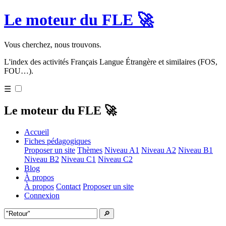
Le moteur du FLE 🚀
Vous cherchez, nous trouvons.
L'index des activités Français Langue Étrangère et similaires (FOS,
FOU…).
☰
Le moteur du FLE 🚀
Accueil
Fiches pédagogiques
Proposer un site
Thèmes
Niveau A1
Niveau A2
Niveau B1
Niveau B2
Niveau C1
Niveau C2
Blog
À propos
À propos
Contact
Proposer un site
Connexion
🔎