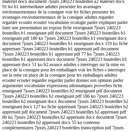
materiel docx document 7jours 240223 bouteilles a2 materiel docx
91 ko b1 intermediaire adultes presenter les avantages
environnementaux de la consigne voir les fiches presenter les
avantages environnementaux de la consigne adultes regarder
regarder ecouter ecouter vocabulaire ecologie parler expliquer parler
faire une presentation un expose fiche enseignant 7jours 240223
bouteilles b1 enseignant pdf document 7jours 240223 bouteilles b1
enseignant pdf 180 ko 7jours 240223 bouteilles b1 enseignant docx
document 7jours 240223 bouteilles b1 enseignant docx 119 ko fiche
apprenant 7jours 240223 bouteilles b1 apprenant pdf document
7jours 240223 bouteilles b1 apprenant pdf 77 ko 7jours 240223
bouteilles b1 apprenant docx document 7jours 240223 bouteilles b1
apprenant docx 51 ko b2 avance adultes s interroger sur la mise en
place de la consigne pour les emballages voir les fiches s interroger
sur la mise en place de la consigne pour les emballages adultes
ecouter ecouter regarder regarder parler donner son opinion parler
argumenter vocabulaire expressions idiomatiques proverbes fiche
enseignant 7jours 240223 bouteilles b2 enseignant pdf document
7jours 240223 bouteilles b2 enseignant pdf 186 ko 7jours 240223
bouteilles b2 enseignant docx document 7jours 240223 bouteilles b2
enseignant docx 127 ko fiche apprenant 7jours 240223 bouteilles b2
apprenant pdf document 7jours 240223 bouteilles b2 apprenant pdf
80 ko 7jours 240223 bouteilles b2 apprenant docx document 7jours
240223 bouteilles b2 apprenant docx 55 ko contenus
complementaires 7jours 240223 bouteilles transcription pdf 7jours