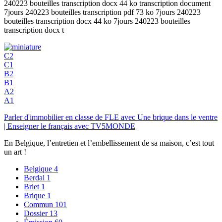
240223 bouteilles transcription docx 44 ko transcription document
7jours 240223 bouteilles transcription pdf 73 ko 7jours 240223
bouteilles transcription docx 44 ko 7jours 240223 bouteilles
transcription docx t
C2
C1
B2
B1
A2
A1
Parler d'immobilier en classe de FLE avec Une brique dans le ventre
| Enseigner le français avec TV5MONDE
En Belgique, l’entretien et l’embellissement de sa maison, c’est tout
un art !
Belgique
4
Berdal
1
Briet
1
Brique
1
Commun
101
Dossier
13