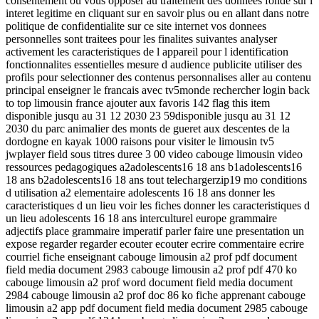
consentement ou vous opposer au traitement des donnees fonde sur l
interet legitime en cliquant sur en savoir plus ou en allant dans notre
politique de confidentialite sur ce site internet vos donnees
personnelles sont traitees pour les finalites suivantes analyser
activement les caracteristiques de l appareil pour l identification
fonctionnalites essentielles mesure d audience publicite utiliser des
profils pour selectionner des contenus personnalises aller au contenu
principal enseigner le francais avec tv5monde rechercher login back
to top limousin france ajouter aux favoris 142 flag this item
disponible jusqu au 31 12 2030 23 59disponible jusqu au 31 12
2030 du parc animalier des monts de gueret aux descentes de la
dordogne en kayak 1000 raisons pour visiter le limousin tv5
jwplayer field sous titres duree 3 00 video cabouge limousin video
ressources pedagogiques a2adolescents16 18 ans b1adolescents16
18 ans b2adolescents16 18 ans tout telechargerzip19 mo conditions
d utilisation a2 elementaire adolescents 16 18 ans donner les
caracteristiques d un lieu voir les fiches donner les caracteristiques d
un lieu adolescents 16 18 ans interculturel europe grammaire
adjectifs place grammaire imperatif parler faire une presentation un
expose regarder regarder ecouter ecouter ecrire commentaire ecrire
courriel fiche enseignant cabouge limousin a2 prof pdf document
field media document 2983 cabouge limousin a2 prof pdf 470 ko
cabouge limousin a2 prof word document field media document
2984 cabouge limousin a2 prof doc 86 ko fiche apprenant cabouge
limousin a2 app pdf document field media document 2985 cabouge