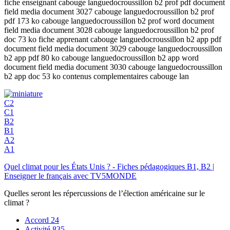
fiche enseignant cabouge languedocroussillon b2 prof pdf document
field media document 3027 cabouge languedocroussillon b2 prof
pdf 173 ko cabouge languedocroussillon b2 prof word document
field media document 3028 cabouge languedocroussillon b2 prof
doc 73 ko fiche apprenant cabouge languedocroussillon b2 app pdf
document field media document 3029 cabouge languedocroussillon
b2 app pdf 80 ko cabouge languedocroussillon b2 app word
document field media document 3030 cabouge languedocroussillon
b2 app doc 53 ko contenus complementaires cabouge lan
C2
C1
B2
B1
A2
A1
Quel climat pour les États Unis ? - Fiches pédagogiques B1, B2 |
Enseigner le français avec TV5MONDE
Quelles seront les répercussions de l’élection américaine sur le
climat ?
Accord
24
Activité
835