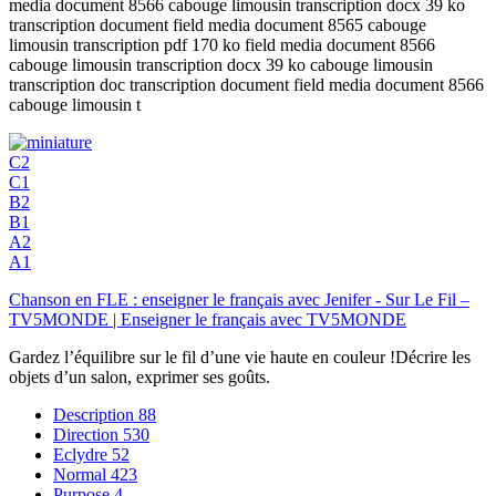
media document 8566 cabouge limousin transcription docx 39 ko
transcription document field media document 8565 cabouge
limousin transcription pdf 170 ko field media document 8566
cabouge limousin transcription docx 39 ko cabouge limousin
transcription doc transcription document field media document 8566
cabouge limousin t
C2
C1
B2
B1
A2
A1
Chanson en FLE : enseigner le français avec Jenifer - Sur Le Fil –
TV5MONDE | Enseigner le français avec TV5MONDE
Gardez l’équilibre sur le fil d’une vie haute en couleur !Décrire les
objets d’un salon, exprimer ses goûts.
Description
88
Direction
530
Eclydre
52
Normal
423
Purpose
4