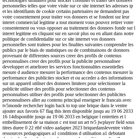
technologies similaires pour stocker consulter et traiter des donnees
personnelles telles que votre visite sur ce site internet les adresses ip
et les identifiants de cookie certains partenaires ne demandent pas
votre consentement pour traiter vos donnees et se fondent sur leur
interet commercial legitime a tout moment vous pouvez retirer votre
consentement ou vous opposer au traitement des donnees fonde sur l
interet legitime en cliquant sur en savoir plus ou en allant dans notre
politique de confidentialite sur ce site internet vos donnees
personnelles sont traitees pour les finalites suivantes comprendre les
publics par le biais de statistiques ou de combinaisons de donnees
provenant de differentes sources creer des profils de contenus
personnalises creer des profils pour la publicite personnalisee
developper et ameliorer les services fonctionnalites essentielles
mesure d audience mesurer la performance des contenus mesurer la
performance des publicites stocker et ou acceder a des informations
sur un appareil utiliser des donnees limitees pour selectionner la
publicite utiliser des profils pour selectionner des contenus
personnalises utiliser des profils pour selectionner des publicites
personnalisees aller au contenu principal enseigner le francais avec
tv5monde rechercher login back to top une brique dans le ventre
ajouter aux favoris 67 flag this item disponible jusqu au 19 06 2033
16 14disponible jusqu au 19 06 2033 en belgique l entretien et l
embellissement de sa maison c est tout un art tv5 jwplayer field sous
titres duree 0 22 rtbf video aadapter 2023 briquedansleventre video
ressources pedagogiques a1 conditions d utilisation a1 debutant