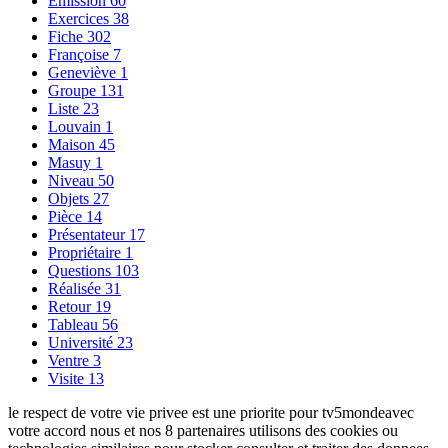
Émission
60
Exercices
38
Fiche
302
Françoise
7
Geneviève
1
Groupe
131
Liste
23
Louvain
1
Maison
45
Masuy
1
Niveau
50
Objets
27
Pièce
14
Présentateur
17
Propriétaire
1
Questions
103
Réalisée
31
Retour
19
Tableau
56
Université
23
Ventre
3
Visite
13
le respect de votre vie privee est une priorite pour tv5mondeavec
votre accord nous et nos 8 partenaires utilisons des cookies ou