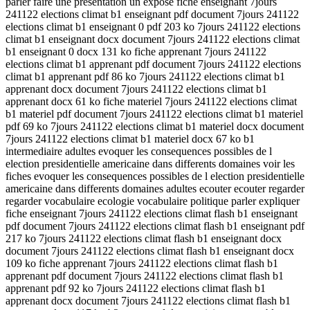
parler faire une presentation un expose fiche enseignant 7jours
241122 elections climat b1 enseignant pdf document 7jours 241122
elections climat b1 enseignant 0 pdf 203 ko 7jours 241122 elections
climat b1 enseignant docx document 7jours 241122 elections climat
b1 enseignant 0 docx 131 ko fiche apprenant 7jours 241122
elections climat b1 apprenant pdf document 7jours 241122 elections
climat b1 apprenant pdf 86 ko 7jours 241122 elections climat b1
apprenant docx document 7jours 241122 elections climat b1
apprenant docx 61 ko fiche materiel 7jours 241122 elections climat
b1 materiel pdf document 7jours 241122 elections climat b1 materiel
pdf 69 ko 7jours 241122 elections climat b1 materiel docx document
7jours 241122 elections climat b1 materiel docx 67 ko b1
intermediaire adultes evoquer les consequences possibles de l
election presidentielle americaine dans differents domaines voir les
fiches evoquer les consequences possibles de l election presidentielle
americaine dans differents domaines adultes ecouter ecouter regarder
regarder vocabulaire ecologie vocabulaire politique parler expliquer
fiche enseignant 7jours 241122 elections climat flash b1 enseignant
pdf document 7jours 241122 elections climat flash b1 enseignant pdf
217 ko 7jours 241122 elections climat flash b1 enseignant docx
document 7jours 241122 elections climat flash b1 enseignant docx
109 ko fiche apprenant 7jours 241122 elections climat flash b1
apprenant pdf document 7jours 241122 elections climat flash b1
apprenant pdf 92 ko 7jours 241122 elections climat flash b1
apprenant docx document 7jours 241122 elections climat flash b1