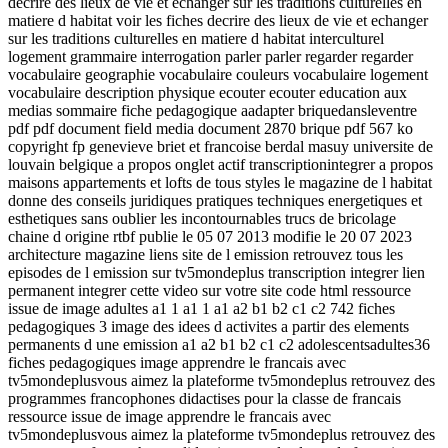
decrire des lieux de vie et echanger sur les traditions culturelles en
matiere d habitat voir les fiches decrire des lieux de vie et echanger
sur les traditions culturelles en matiere d habitat interculturel
logement grammaire interrogation parler parler regarder regarder
vocabulaire geographie vocabulaire couleurs vocabulaire logement
vocabulaire description physique ecouter ecouter education aux
medias sommaire fiche pedagogique aadapter briquedansleventre
pdf pdf document field media document 2870 brique pdf 567 ko
copyright fp genevieve briet et francoise berdal masuy universite de
louvain belgique a propos onglet actif transcriptionintegrer a propos
maisons appartements et lofts de tous styles le magazine de l habitat
donne des conseils juridiques pratiques techniques energetiques et
esthetiques sans oublier les incontournables trucs de bricolage
chaine d origine rtbf publie le 05 07 2013 modifie le 20 07 2023
architecture magazine liens site de l emission retrouvez tous les
episodes de l emission sur tv5mondeplus transcription integrer lien
permanent integrer cette video sur votre site code html ressource
issue de image adultes a1 1 a1 1 a1 a2 b1 b2 c1 c2 742 fiches
pedagogiques 3 image des idees d activites a partir des elements
permanents d une emission a1 a2 b1 b2 c1 c2 adolescentsadultes36
fiches pedagogiques image apprendre le francais avec
tv5mondeplusvous aimez la plateforme tv5mondeplus retrouvez des
programmes francophones didactises pour la classe de francais
ressource issue de image apprendre le francais avec
tv5mondeplusvous aimez la plateforme tv5mondeplus retrouvez des