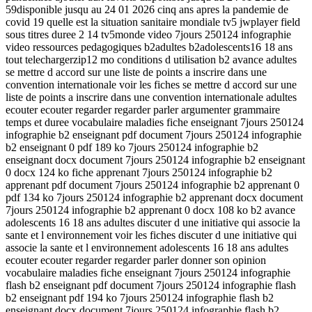
59disponible jusqu au 24 01 2026 cinq ans apres la pandemie de
covid 19 quelle est la situation sanitaire mondiale tv5 jwplayer field
sous titres duree 2 14 tv5monde video 7jours 250124 infographie
video ressources pedagogiques b2adultes b2adolescents16 18 ans
tout telechargerzip12 mo conditions d utilisation b2 avance adultes
se mettre d accord sur une liste de points a inscrire dans une
convention internationale voir les fiches se mettre d accord sur une
liste de points a inscrire dans une convention internationale adultes
ecouter ecouter regarder regarder parler argumenter grammaire
temps et duree vocabulaire maladies fiche enseignant 7jours 250124
infographie b2 enseignant pdf document 7jours 250124 infographie
b2 enseignant 0 pdf 189 ko 7jours 250124 infographie b2
enseignant docx document 7jours 250124 infographie b2 enseignant
0 docx 124 ko fiche apprenant 7jours 250124 infographie b2
apprenant pdf document 7jours 250124 infographie b2 apprenant 0
pdf 134 ko 7jours 250124 infographie b2 apprenant docx document
7jours 250124 infographie b2 apprenant 0 docx 108 ko b2 avance
adolescents 16 18 ans adultes discuter d une initiative qui associe la
sante et l environnement voir les fiches discuter d une initiative qui
associe la sante et l environnement adolescents 16 18 ans adultes
ecouter ecouter regarder regarder parler donner son opinion
vocabulaire maladies fiche enseignant 7jours 250124 infographie
flash b2 enseignant pdf document 7jours 250124 infographie flash
b2 enseignant pdf 194 ko 7jours 250124 infographie flash b2
enseignant docx document 7jours 250124 infographie flash b2