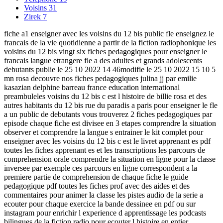
Voisins
31
Zirek
7
fiche a1 enseigner avec les voisins du 12 bis public fle enseignez le
francais de la vie quotidienne a partir de la fiction radiophonique les
voisins du 12 bis vingt six fiches pedagogiques pour enseigner le
francais langue etrangere fle a des adultes et grands adolescents
debutants publie le 25 10 2022 14 46modifie le 25 10 2022 15 10 5
mn rosa decouvre nos fiches pedagogiques julina jj par emilie
kasazian delphine barreau france education international
preambuleles voisins du 12 bis c est l histoire de billie rosa et des
autres habitants du 12 bis rue du paradis a paris pour enseigner le fle
a un public de debutants vous trouverez 2 fiches pedagogiques par
episode chaque fiche est divisee en 3 etapes comprendre la situation
observer et comprendre la langue s entrainer le kit complet pour
enseigner avec les voisins du 12 bis c est le livret apprenant es pdf
toutes les fiches apprenant es et les transcriptions les parcours de
comprehension orale comprendre la situation en ligne pour la classe
inversee par exemple ces parcours en ligne correspondent a la
premiere partie de comprehension de chaque fiche le guide
pedagogique pdf toutes les fiches prof avec des aides et des
commentaires pour animer la classe les pistes audio de la serie a
ecouter pour chaque exercice la bande dessinee en pdf ou sur
instagram pour enrichir l experience d apprentissage les podcasts
bilingues de la fiction radio pour ecouter l histoire en entier