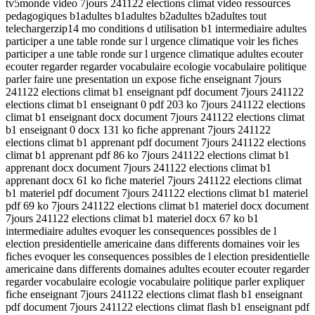
tv5monde video 7jours 241122 elections climat video ressources
pedagogiques b1adultes b1adultes b2adultes b2adultes tout
telechargerzip14 mo conditions d utilisation b1 intermediaire adultes
participer a une table ronde sur l urgence climatique voir les fiches
participer a une table ronde sur l urgence climatique adultes ecouter
ecouter regarder regarder vocabulaire ecologie vocabulaire politique
parler faire une presentation un expose fiche enseignant 7jours
241122 elections climat b1 enseignant pdf document 7jours 241122
elections climat b1 enseignant 0 pdf 203 ko 7jours 241122 elections
climat b1 enseignant docx document 7jours 241122 elections climat
b1 enseignant 0 docx 131 ko fiche apprenant 7jours 241122
elections climat b1 apprenant pdf document 7jours 241122 elections
climat b1 apprenant pdf 86 ko 7jours 241122 elections climat b1
apprenant docx document 7jours 241122 elections climat b1
apprenant docx 61 ko fiche materiel 7jours 241122 elections climat
b1 materiel pdf document 7jours 241122 elections climat b1 materiel
pdf 69 ko 7jours 241122 elections climat b1 materiel docx document
7jours 241122 elections climat b1 materiel docx 67 ko b1
intermediaire adultes evoquer les consequences possibles de l
election presidentielle americaine dans differents domaines voir les
fiches evoquer les consequences possibles de l election presidentielle
americaine dans differents domaines adultes ecouter ecouter regarder
regarder vocabulaire ecologie vocabulaire politique parler expliquer
fiche enseignant 7jours 241122 elections climat flash b1 enseignant
pdf document 7jours 241122 elections climat flash b1 enseignant pdf