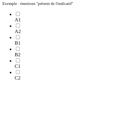
Exemple : émotions "présent de l'indicatif"
A1
A2
B1
B2
C1
C2