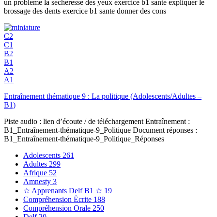
un probleme la secheresse des yeux exercice b1 sante expliquer le
brossage des dents exercice b1 sante donner des cons
C2
C1
B2
B1
A2
A1
Entraînement thématique 9 : La politique (Adolescents/Adultes –
B1)
Piste audio : lien d’écoute / de téléchargement Entraînement :
B1_Entraînement-thématique-9_⁭Politique Document réponses :
B1_Entraînement-thématique-9_Politique_Réponses
Adolescents
261
Adultes
299
Afrique
52
Amnesty
3
☆ Apprenants Delf B1 ☆
19
Compréhension Écrite
188
Compréhension Orale
250
Delf
20