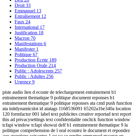
Droit
33
Emmanuel
13
Entraînement
12
Faux
24
International
17
Justification
18
Macron
70
Manifestations
6
Manifester
1
Politique
67
Production Écrite
189
Production Orale
214
Public : Adolescents
257
Public : Adultes
256
Urgence
9
piste audio lien d ecoute de telechargement entrainement b1
entrainement thematique 9 politique document reponses b1
entrainement thematique 9 politique reponses ata cmd push function
ata initdynamicslot id atatags 1168536091 65202a1be340a location
120 formfactor 001 label text publicites creative reportad text report
this ad privacysettings text confidentialite onclick function window
tcfapi window tcfapi showui delf b1 entrainement thematique 9 la
politique comprehension de l oral ecoutez le document et repondez
aux questions suivantes 1 ou va se rendre emmanuel macron en