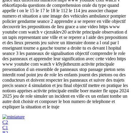
ebkor6zpo4a questions de comprehension orale du type quand
appelle t on le 15 le 17 le 18 le 112 le 114 jeu associer chaque
numero et situation a une image des vehicules ambulance pompier
policier gendarme seance 2 apprendre a se reperer en ville objectif
decouvrir les prepositions de lieu grace a une video https www
youtube com watch v cjezuklev20 activite principale observation d
un tapis representant une ville et se reperer a l aide des prepositions
et des lieux presents jeu suivre un itineraire donne a l oral par l
enseignant tourne a gauche tourne a droite tu es devant l hopital
seance 3 les panneaux de signalisation objectif comprendre le role
des panneaux et apprendre leur signification avec cette video https
www youtube com watch v k9yjktheuzm activite principale
presentation d un ensemble de panneaux stop passage pieton sens
interdit rond point jeu de role les enfants jouent des pietons ou des
conducteurs et doivent respecter les panneaux et suivre des trajets
precis seance 4 simulation et jeu final objectif mettre en pratique les
notions apprises activite principale emilie boer master fle uppa 2024
2025 jeu de role simuler un incident en ville ex un enfant tombe un
autre doit choisir et composer le bon numero de telephone et
expliquer la situation et le traje
C2
C1
B2