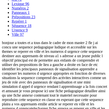
Lexique
96
Numéros
2
Panneaux
1
Prépositions
23
Repérer
1
Séquence
18
Urgence
9
Ville
97
bonjour a toutes et a tous dans le cadre de mon master 2 fle j ai
concu une sequence pedagogique ludique et accessible sur les
themes se reperer en ville et les numeros d urgence cette sequence
destinee aux apprenants de niveau a1 s adresse a un jeune public l
objectif principal est de permettre aux enfants de comprendre et
utiliser des prepositions de lieu a gauche a droite en face de etc
identifier les principaux panneaux de signalisation apprendre a
composer les numeros d urgence appropries en fonction de diverses
situations la sequence comprend des activites interactives comme un
jeu de role avec des panneaux de signalisation et une mini
simulation d appel d urgence rendant l apprentissage a la fois concret
et amusant je vous propose ici une fiche pedagogique detaillee ainsi
qu une fiche annexe contenant tout le materiel necessaire pour
reproduire cette sequence en classe en esperant que cette sequence
plaira a vos apprenants emilie article se reperer en ville et les
numeros d urgencetelecharger fiche annexe se reperer en ville et les