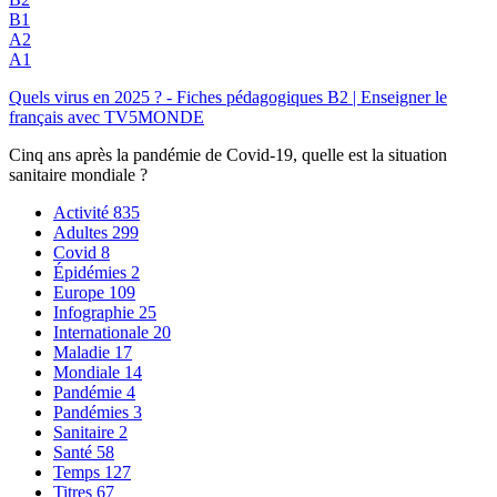
B1
A2
A1
Quels virus en 2025 ? - Fiches pédagogiques B2 | Enseigner le
français avec TV5MONDE
Cinq ans après la pandémie de Covid-19, quelle est la situation
sanitaire mondiale ?
Activité
835
Adultes
299
Covid
8
Épidémies
2
Europe
109
Infographie
25
Internationale
20
Maladie
17
Mondiale
14
Pandémie
4
Pandémies
3
Sanitaire
2
Santé
58
Temps
127
Titres
67