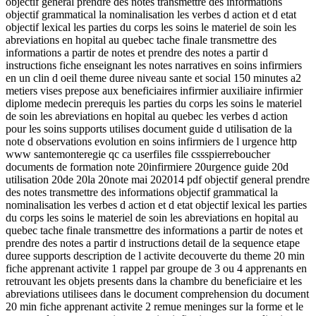
objectif general prendre des notes transmettre des informations
objectif grammatical la nominalisation les verbes d action et d etat
objectif lexical les parties du corps les soins le materiel de soin les
abreviations en hopital au quebec tache finale transmettre des
informations a partir de notes et prendre des notes a partir d
instructions fiche enseignant les notes narratives en soins infirmiers
en un clin d oeil theme duree niveau sante et social 150 minutes a2
metiers vises prepose aux beneficiaires infirmier auxiliaire infirmier
diplome medecin prerequis les parties du corps les soins le materiel
de soin les abreviations en hopital au quebec les verbes d action
pour les soins supports utilises document guide d utilisation de la
note d observations evolution en soins infirmiers de l urgence http
www santemonteregie qc ca userfiles file cssspierreboucher
documents de formation note 20infirmiere 20urgence guide 20d
utilisation 20de 20la 20note mai 202014 pdf objectif general prendre
des notes transmettre des informations objectif grammatical la
nominalisation les verbes d action et d etat objectif lexical les parties
du corps les soins le materiel de soin les abreviations en hopital au
quebec tache finale transmettre des informations a partir de notes et
prendre des notes a partir d instructions detail de la sequence etape
duree supports description de l activite decouverte du theme 20 min
fiche apprenant activite 1 rappel par groupe de 3 ou 4 apprenants en
retrouvant les objets presents dans la chambre du beneficiaire et les
abreviations utilisees dans le document comprehension du document
20 min fiche apprenant activite 2 remue meninges sur la forme et le