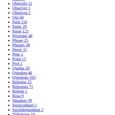
Objectifs
12
Observer
1
Observez
1
Oui
44
Paris
110
Partie
29
Passé
123
Personne
48
Phrase
25
Phrases
38
Pierre
31
Piste
2
Point
15
Prof
2
Quelqu
20
Question
46
Questions
103
Réponse
25
Réponses
71
Retenir
1
Rosa
9
Situation
39
Socioculturel
2
Sociolinguistique
3
Téléphone
19