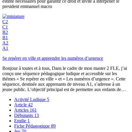
estime necessaires pour garantir ce droit et invite a interpeller le
president emmanuel macro
C2
C1
B2
B1
A2
A1
Se repérer en ville et apprendre les numéros d’urgence
Bonjour à toutes et à tous, Dans le cadre de mon master 2 FLE, j’ai
conçu une séquence pédagogique ludique et accessible sur les
thèmes « Se repérer en ville » et « Les numéros d’urgence ». Cette
séquence, destinée aux apprenants de niveau A1, s’adresse à un
jeune public. L’objectif principal est de permettre aux enfants de…
Activité Ludique
5
Article
42
Articles
161
Débutants
13
Emilie
1
Fiche Pédagogique
89
Jeu
70