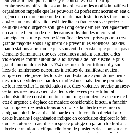
leur encadrement pour amnesty le constat est clair de trop
nombreuses manifestations sont interdites sur des motifs injustifies l
organisation rappelle que les pouvoirs du prefet sont accrus en etat d
urgence en ce qui concerne le droit de manifester tous les trois jours
environ une manifestation est interdite en france sous ce pretexte
celui de l etat d urgence souligne l ong cette derniere met egalement
en cause le bien fonde des decisions individuelles interdisant la
participation a une personne identifiee elles sont prises pour la tres
grande majorite sous l argument de prevenir les violences lors des
manifestations alors que le plus souvent il n existait que peu ou pas d
elements demontrant que ces personnes auraient participe a des
violences le conflit autour de la loi travail a de loin suscite le plus
grand nombre de decisions 574 mesures d interdiction qui y sont
liees de nombreuses personnes interdites de manifester avaient
simplement ete presentes lors de manifestations ayant donne lieu a
des actes de violences par des manifestants mais rien ne permettait
de leur reprocher la participation aux dites violences precise amnesty
certaines mesures avaient d ailleurs ete levees par le tribunal
administratif ce constat montre selon l ong combien l existence de l
etat d urgence a deplace de maniere considerable le seuil a franchir
pour imposer des restrictions aux droits a la liberte de reunion s
eloignant ainsi de celui etabli par le droit international relatif aux
droits humains l organisation indique en conclusion deplorer le fait
que les autorites n aient pas respecte protege ou garanti le droit a la
liberte de reunion pacifique elle formule plusieurs decisions qu elle