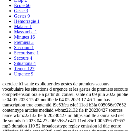
Diop
2
École
66
Geste
3
Gestes
9
Hémorragie
1
Malaise
1
Massamba
1
Minutes
16
Premiers
3
Sassoum
1
Secourisme
1
Secours
4
Situations
4
Temps
127
Urgence
9
exercice b1 sante expliquer des gestes de premiers secours
vocabulaire les situations d urgence et les gestes de premiers secours
comprehension orale a partir du conseil sante du 09 juin 2022 publie
le 04 05 2023 15 42modifie le 04 05 2023 17 46 1 mn has
transcription true contentid f9e53fea e4ef 11ed b3fa 005056a97652
contenttype articles mediaid wbmz22132 fle fr 20230427 sources
name wbmz22132 fle fr 20230427 url https aod fle akamaized net
fle sounds fr 2023 04 27 a0b92682 e4f1 11ed 85e1 005056a97652
mp3 duration 110 52 broadcasttype replay emission id title genre