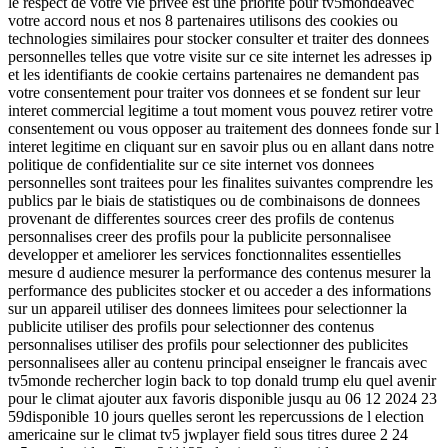
le respect de votre vie privee est une priorite pour tv5mondeavec
votre accord nous et nos 8 partenaires utilisons des cookies ou
technologies similaires pour stocker consulter et traiter des donnees
personnelles telles que votre visite sur ce site internet les adresses ip
et les identifiants de cookie certains partenaires ne demandent pas
votre consentement pour traiter vos donnees et se fondent sur leur
interet commercial legitime a tout moment vous pouvez retirer votre
consentement ou vous opposer au traitement des donnees fonde sur l
interet legitime en cliquant sur en savoir plus ou en allant dans notre
politique de confidentialite sur ce site internet vos donnees
personnelles sont traitees pour les finalites suivantes comprendre les
publics par le biais de statistiques ou de combinaisons de donnees
provenant de differentes sources creer des profils de contenus
personnalises creer des profils pour la publicite personnalisee
developper et ameliorer les services fonctionnalites essentielles
mesure d audience mesurer la performance des contenus mesurer la
performance des publicites stocker et ou acceder a des informations
sur un appareil utiliser des donnees limitees pour selectionner la
publicite utiliser des profils pour selectionner des contenus
personnalises utiliser des profils pour selectionner des publicites
personnalisees aller au contenu principal enseigner le francais avec
tv5monde rechercher login back to top donald trump elu quel avenir
pour le climat ajouter aux favoris disponible jusqu au 06 12 2024 23
59disponible 10 jours quelles seront les repercussions de l election
americaine sur le climat tv5 jwplayer field sous titres duree 2 24