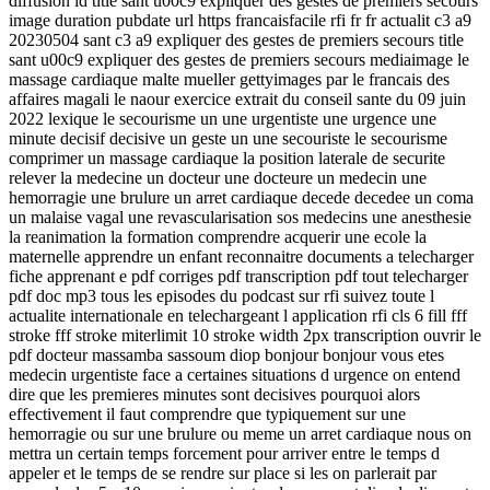
diffusion id title sant u00c9 expliquer des gestes de premiers secours
image duration pubdate url https francaisfacile rfi fr fr actualit c3 a9
20230504 sant c3 a9 expliquer des gestes de premiers secours title
sant u00c9 expliquer des gestes de premiers secours mediaimage le
massage cardiaque malte mueller gettyimages par le francais des
affaires magali le naour exercice extrait du conseil sante du 09 juin
2022 lexique le secourisme un une urgentiste une urgence une
minute decisif decisive un geste un une secouriste le secourisme
comprimer un massage cardiaque la position laterale de securite
relever la medecine un docteur une docteure un medecin une
hemorragie une brulure un arret cardiaque decede decedee un coma
un malaise vagal une revascularisation sos medecins une anesthesie
la reanimation la formation comprendre acquerir une ecole la
maternelle apprendre un enfant reconnaitre documents a telecharger
fiche apprenant e pdf corriges pdf transcription pdf tout telecharger
pdf doc mp3 tous les episodes du podcast sur rfi suivez toute l
actualite internationale en telechargeant l application rfi cls 6 fill fff
stroke fff stroke miterlimit 10 stroke width 2px transcription ouvrir le
pdf docteur massamba sassoum diop bonjour bonjour vous etes
medecin urgentiste face a certaines situations d urgence on entend
dire que les premieres minutes sont decisives pourquoi alors
effectivement il faut comprendre que typiquement sur une
hemorragie ou sur une brulure ou meme un arret cardiaque nous on
mettra un certain temps forcement pour arriver entre le temps d
appeler et le temps de se rendre sur place si les on parlerait par