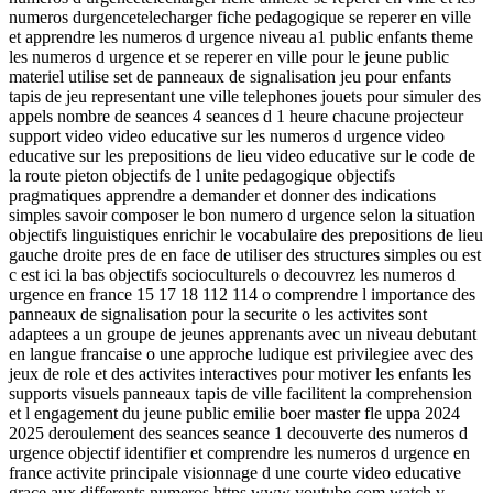
numeros durgencetelecharger fiche pedagogique se reperer en ville
et apprendre les numeros d urgence niveau a1 public enfants theme
les numeros d urgence et se reperer en ville pour le jeune public
materiel utilise set de panneaux de signalisation jeu pour enfants
tapis de jeu representant une ville telephones jouets pour simuler des
appels nombre de seances 4 seances d 1 heure chacune projecteur
support video video educative sur les numeros d urgence video
educative sur les prepositions de lieu video educative sur le code de
la route pieton objectifs de l unite pedagogique objectifs
pragmatiques apprendre a demander et donner des indications
simples savoir composer le bon numero d urgence selon la situation
objectifs linguistiques enrichir le vocabulaire des prepositions de lieu
gauche droite pres de en face de utiliser des structures simples ou est
c est ici la bas objectifs socioculturels o decouvrez les numeros d
urgence en france 15 17 18 112 114 o comprendre l importance des
panneaux de signalisation pour la securite o les activites sont
adaptees a un groupe de jeunes apprenants avec un niveau debutant
en langue francaise o une approche ludique est privilegiee avec des
jeux de role et des activites interactives pour motiver les enfants les
supports visuels panneaux tapis de ville facilitent la comprehension
et l engagement du jeune public emilie boer master fle uppa 2024
2025 deroulement des seances seance 1 decouverte des numeros d
urgence objectif identifier et comprendre les numeros d urgence en
france activite principale visionnage d une courte video educative
grace aux differents numeros https www youtube com watch v