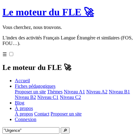
Le moteur du FLE 🚀
Vous cherchez, nous trouvons.
L'index des activités Français Langue Étrangère et similaires (FOS,
FOU…).
☰
Le moteur du FLE 🚀
Accueil
Fiches pédagogiques
Proposer un site
Thèmes
Niveau A1
Niveau A2
Niveau B1
Niveau B2
Niveau C1
Niveau C2
Blog
À propos
À propos
Contact
Proposer un site
Connexion
🔎