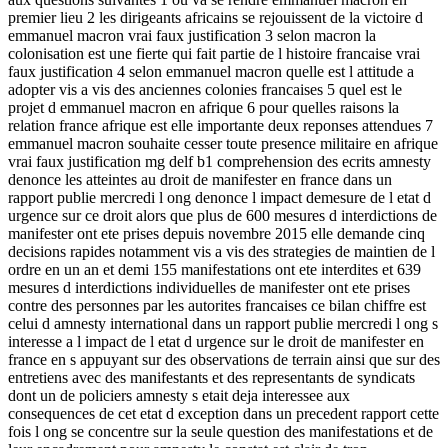
premier lieu 2 les dirigeants africains se rejouissent de la victoire d
emmanuel macron vrai faux justification 3 selon macron la
colonisation est une fierte qui fait partie de l histoire francaise vrai
faux justification 4 selon emmanuel macron quelle est l attitude a
adopter vis a vis des anciennes colonies francaises 5 quel est le
projet d emmanuel macron en afrique 6 pour quelles raisons la
relation france afrique est elle importante deux reponses attendues 7
emmanuel macron souhaite cesser toute presence militaire en afrique
vrai faux justification mg delf b1 comprehension des ecrits amnesty
denonce les atteintes au droit de manifester en france dans un
rapport publie mercredi l ong denonce l impact demesure de l etat d
urgence sur ce droit alors que plus de 600 mesures d interdictions de
manifester ont ete prises depuis novembre 2015 elle demande cinq
decisions rapides notamment vis a vis des strategies de maintien de l
ordre en un an et demi 155 manifestations ont ete interdites et 639
mesures d interdictions individuelles de manifester ont ete prises
contre des personnes par les autorites francaises ce bilan chiffre est
celui d amnesty international dans un rapport publie mercredi l ong s
interesse a l impact de l etat d urgence sur le droit de manifester en
france en s appuyant sur des observations de terrain ainsi que sur des
entretiens avec des manifestants et des representants de syndicats
dont un de policiers amnesty s etait deja interessee aux
consequences de cet etat d exception dans un precedent rapport cette
fois l ong se concentre sur la seule question des manifestations et de