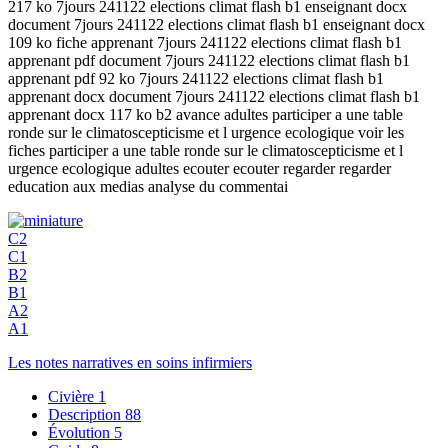
217 ko 7jours 241122 elections climat flash b1 enseignant docx
document 7jours 241122 elections climat flash b1 enseignant docx
109 ko fiche apprenant 7jours 241122 elections climat flash b1
apprenant pdf document 7jours 241122 elections climat flash b1
apprenant pdf 92 ko 7jours 241122 elections climat flash b1
apprenant docx document 7jours 241122 elections climat flash b1
apprenant docx 117 ko b2 avance adultes participer a une table
ronde sur le climatoscepticisme et l urgence ecologique voir les
fiches participer a une table ronde sur le climatoscepticisme et l
urgence ecologique adultes ecouter ecouter regarder regarder
education aux medias analyse du commentai
C2
C1
B2
B1
A2
A1
Les notes narratives en soins infirmiers
Civière
1
Description
88
Évolution
5