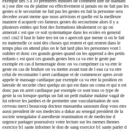
exemple des 5 a 10 premieres minutes de comment dire de diamant
si j ose dire ou de platine ou effectivement si jamais on ne fait pas les
gestes si le secouriste ne fait pas les gestes en fait la personne sera
decedee avant meme que nous arrivions et quelle est la meilleure
maniere d acquerir ces fameux gestes du secourisme alors il y a
plusieurs entites qui font des formations idealement ce qu on
aimerait c est que ce soit systematique dans les ecoles en general
cm1 cm2 il faut le faire tres tot on s apercoit que meme si on le fait
en maternelle ce sont des choses qui restent et qui restent dans le
temps plus on attend plus on le fait tard plus les personnes vont l
oublier et donc ces grands gestes quand on les apprend a des petits
enfants c est quoi ces grands gestes ben ca va etre le geste par
exemple en cas d hemorragie donc on va comprimer ca va etre le
geste en cas de brulure on va mettre avant tout de l eau ca va etre
celui de reconnaitre l arret cardiaque et de commencer apres avoir
appele le massage cardiaque par exemple ca va etre la position en
laterale de securite chez quelqu un qui est dans un coma et qui n est
donc pas en arret cardiaque par exemple ce sont tous ce type de
geste la ou lorsque quelqu un fait un petit malaise malaise vagal de
lui relever les jambes et de permettre une vascularisation de son
cerveau merci beaucoup docteur massamba sassoum diop vous etes
aussi president de sos medecins a dakar au senegal president de la
societe senegalaise d anesthesie reanimation et de medecine d
urgence partager poursuivez votre lecture sur les memes themes
exercice b1 sante informer le don de sang exercice b1 sante parler d