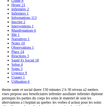
Guide
8
Heure
21
Infirmière
2
Infirmiers
1
Informations
113
Inscrire
2
Interventions
1
Manifestations
6
Mir
1
Narratives
1
Notes
10
Observations
1
Place
24
Réactions
3
Santé Et Social
18
Selon
4
Soins
3
Urgence
9
Usager
1
Utilisation
6
theme sante et social duree 150 minutes 2 h 30 niveau a2 metiers
vises prepose aux beneficiaires infirmier auxiliaire infirmier diplome
prerequis les parties du corps les soins le materiel de soin les
abreviations a l hopital au quebec les verbes d action pour les soins