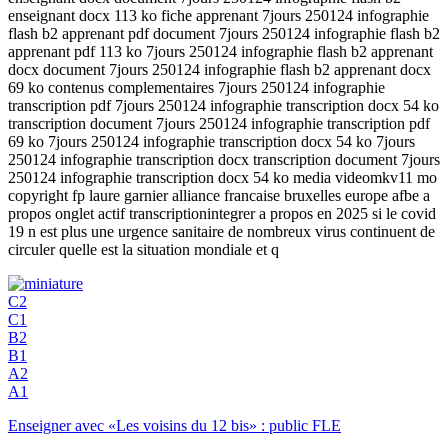
enseignant docx 113 ko fiche apprenant 7jours 250124 infographie
flash b2 apprenant pdf document 7jours 250124 infographie flash b2
apprenant pdf 113 ko 7jours 250124 infographie flash b2 apprenant
docx document 7jours 250124 infographie flash b2 apprenant docx
69 ko contenus complementaires 7jours 250124 infographie
transcription pdf 7jours 250124 infographie transcription docx 54 ko
transcription document 7jours 250124 infographie transcription pdf
69 ko 7jours 250124 infographie transcription docx 54 ko 7jours
250124 infographie transcription docx transcription document 7jours
250124 infographie transcription docx 54 ko media videomkv11 mo
copyright fp laure garnier alliance francaise bruxelles europe afbe a
propos onglet actif transcriptionintegrer a propos en 2025 si le covid
19 n est plus une urgence sanitaire de nombreux virus continuent de
circuler quelle est la situation mondiale et q
C2
C1
B2
B1
A2
A1
Enseigner avec «Les voisins du 12 bis» : public FLE