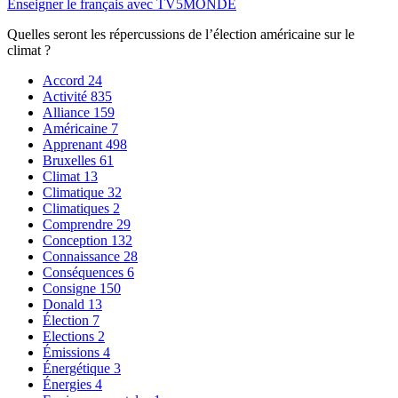
Enseigner le français avec TV5MONDE
Quelles seront les répercussions de l’élection américaine sur le
climat ?
Accord
24
Activité
835
Alliance
159
Américaine
7
Apprenant
498
Bruxelles
61
Climat
13
Climatique
32
Climatiques
2
Comprendre
29
Conception
132
Connaissance
28
Conséquences
6
Consigne
150
Donald
13
Élection
7
Elections
2
Émissions
4
Énergétique
3
Énergies
4