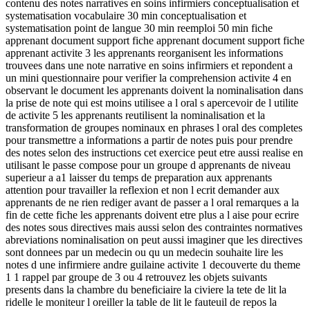
contenu des notes narratives en soins infirmiers conceptualisation et
systematisation vocabulaire 30 min conceptualisation et
systematisation point de langue 30 min reemploi 50 min fiche
apprenant document support fiche apprenant document support fiche
apprenant activite 3 les apprenants reorganisent les informations
trouvees dans une note narrative en soins infirmiers et repondent a
un mini questionnaire pour verifier la comprehension activite 4 en
observant le document les apprenants doivent la nominalisation dans
la prise de note qui est moins utilisee a l oral s apercevoir de l utilite
de activite 5 les apprenants reutilisent la nominalisation et la
transformation de groupes nominaux en phrases l oral des completes
pour transmettre a informations a partir de notes puis pour prendre
des notes selon des instructions cet exercice peut etre aussi realise en
utilisant le passe compose pour un groupe d apprenants de niveau
superieur a a1 laisser du temps de preparation aux apprenants
attention pour travailler la reflexion et non l ecrit demander aux
apprenants de ne rien rediger avant de passer a l oral remarques a la
fin de cette fiche les apprenants doivent etre plus a l aise pour ecrire
des notes sous directives mais aussi selon des contraintes normatives
abreviations nominalisation on peut aussi imaginer que les directives
sont donnees par un medecin ou qu un medecin souhaite lire les
notes d une infirmiere andre guilaine activite 1 decouverte du theme
1 1 rappel par groupe de 3 ou 4 retrouvez les objets suivants
presents dans la chambre du beneficiaire la civiere la tete de lit la
ridelle le moniteur l oreiller la table de lit le fauteuil de repos la