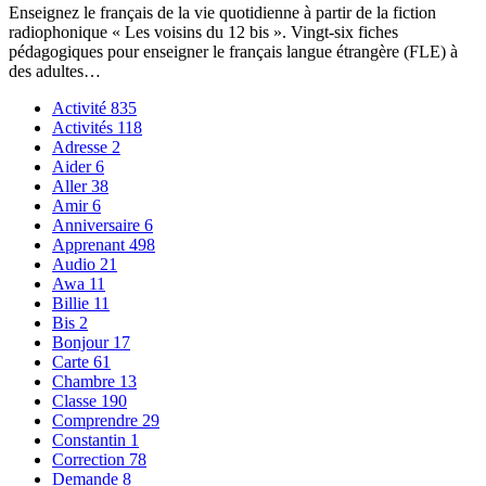
Enseignez le français de la vie quotidienne à partir de la fiction
radiophonique « Les voisins du 12 bis ». Vingt-six fiches
pédagogiques pour enseigner le français langue étrangère (FLE) à
des adultes…
Activité
835
Activités
118
Adresse
2
Aider
6
Aller
38
Amir
6
Anniversaire
6
Apprenant
498
Audio
21
Awa
11
Billie
11
Bis
2
Bonjour
17
Carte
61
Chambre
13
Classe
190
Comprendre
29
Constantin
1
Correction
78
Demande
8