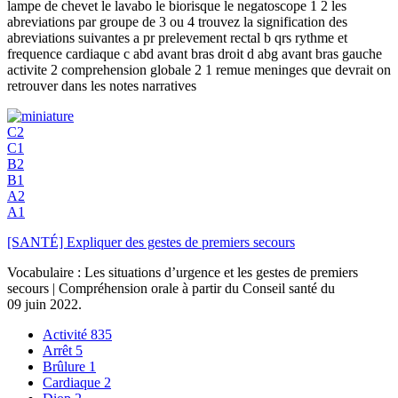
lampe de chevet le lavabo le biorisque le negatoscope 1 2 les
abreviations par groupe de 3 ou 4 trouvez la signification des
abreviations suivantes a pr prelevement rectal b qrs rythme et
frequence cardiaque c abd avant bras droit d abg avant bras gauche
activite 2 comprehension globale 2 1 remue meninges que devrait on
retrouver dans les notes narratives
C2
C1
B2
B1
A2
A1
[SANTÉ] Expliquer des gestes de premiers secours
Vocabulaire : Les situations d’urgence et les gestes de premiers
secours | Compréhension orale à partir du Conseil santé du
09 juin 2022.
Activité
835
Arrêt
5
Brûlure
1
Cardiaque
2