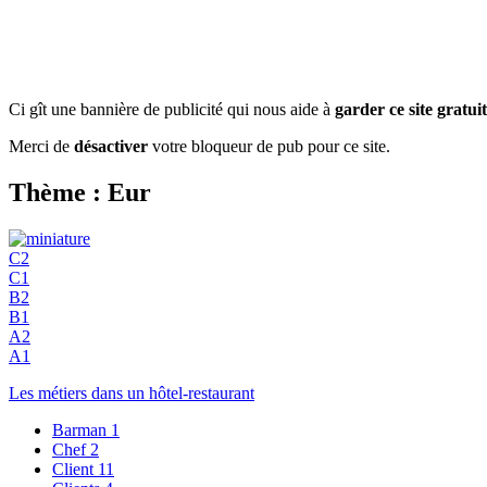
Ci gît une bannière de publicité qui nous aide à
garder ce site gratuit
Merci de
désactiver
votre bloqueur de pub pour ce site.
Thème : Eur
C2
C1
B2
B1
A2
A1
Les métiers dans un hôtel-restaurant
Barman
1
Chef
2
Client
11