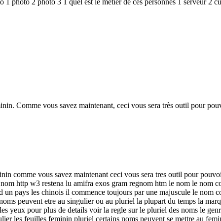
 1 photo 2 photo 3 1 quel est le metier de ces personnes 1 serveur 2 cu
éminin. Comme vous savez maintenant, ceci vous sera très outil pour po
eminin comme vous savez maintenant ceci vous sera tres outil pour pouv
e le nom http w3 restena lu amifra exos gram regnom htm le nom le nom
ts d un pays les chinois il commence toujours par une majuscule le nom c
 noms peuvent etre au singulier ou au pluriel la plupart du temps la marqu
r les yeux pour plus de details voir la regle sur le pluriel des noms le 
ulier les feuilles feminin pluriel certains noms peuvent se mettre au f