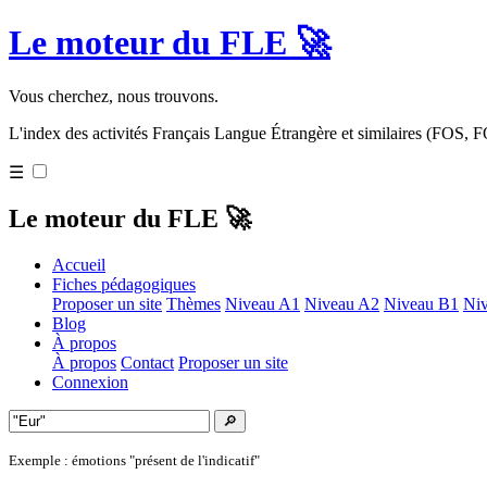
Le moteur du FLE 🚀
Vous cherchez, nous trouvons.
L'index des activités Français Langue Étrangère et similaires (FOS,
☰
Le moteur du FLE 🚀
Accueil
Fiches pédagogiques
Proposer un site
Thèmes
Niveau A1
Niveau A2
Niveau B1
Ni
Blog
À propos
À propos
Contact
Proposer un site
Connexion
🔎
Exemple : émotions "présent de l'indicatif"