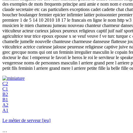
des exemples de mots frequents principe ami amie e nom nom e exemples
claude secretaire etc cas particuliers exceptions cadet cadette chat chat
boucher boulanger fermier epicier infirmier laitier poissonnier premier
premiere 1 de 5 14 10 2010 18 17 le francais en ligne le nom http w3 
musicien le mien chameau jumeau nouveau chanteur charmeur danseur fla
viticulteur acteur curieux jaloux peureux religieux captif juif naif sp
agricultrice teur trice epoux epouse x se veuf veuve f ve turc turque
chamelle jumelle nouvelle chanteuse charmeuse danseuse flatteuse joueus
viticultrice actrice curieuse jalouse peureuse religieuse captive ju
grec grecque noms qui ont un feminin irregulier masculin le copain fe
docteur le duc l empereur le favori le heros le roi le serviteur le speake
vengeresse noms de personnes masculin l arriere grand pere l arriere peti
petit fils feminin l arriere grand mere l arriere petite fille la belle 
C2
C1
B2
B1
A2
A1
Le métier de serveur [jeu]
…