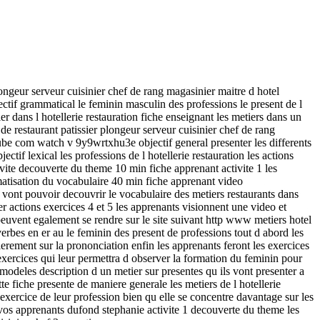
ongeur serveur cuisinier chef de rang magasinier maitre d hotel
ectif grammatical le feminin masculin des professions le present de l
ier dans l hotellerie restauration fiche enseignant les metiers dans un
e restaurant patissier plongeur serveur cuisinier chef de rang
ube com watch v 9y9wrtxhu3e objectif general presenter les differents
ctif lexical les professions de l hotellerie restauration les actions
tivite decouverte du theme 10 min fiche apprenant activite 1 les
ematisation du vocabulaire 40 min fiche apprenant video
ts vont pouvoir decouvrir le vocabulaire des metiers restaurants dans
ier actions exercices 4 et 5 les apprenants visionnent une video et
peuvent egalement se rendre sur le site suivant http www metiers hotel
s verbes en er au le feminin des present de professions tout d abord les
lierement sur la prononciation enfin les apprenants feront les exercices
exercices qui leur permettra d observer la formation du feminin pour
s modeles description d un metier sur presentes qu ils vont presenter a
te fiche presente de maniere generale les metiers de l hotellerie
 exercice de leur profession bien qu elle se concentre davantage sur les
de vos apprenants dufond stephanie activite 1 decouverte du theme les