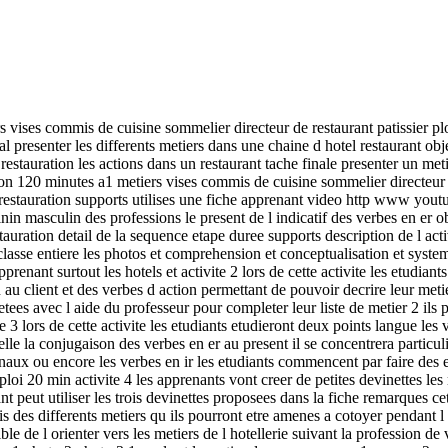
 vises commis de cuisine sommelier directeur de restaurant patissier pl
l presenter les differents metiers dans une chaine d hotel restaurant obj
ie restauration les actions dans un restaurant tache finale presenter un met
tion 120 minutes a1 metiers vises commis de cuisine sommelier directeur d
restauration supports utilises une fiche apprenant video http www yout
n masculin des professions le present de l indicatif des verbes en er obje
stauration detail de la sequence etape duree supports description de l ac
classe entiere les photos et comprehension et conceptualisation et syst
renant surtout les hotels et activite 2 lors de cette activite les etudian
on au client et des verbes d action permettant de pouvoir decrire leur met
es avec l aide du professeur pour completer leur liste de metier 2 ils 
vite 3 lors de cette activite les etudiants etudieront deux points langue le
pelle la conjugaison des verbes en er au present il se concentrera particu
naux ou encore les verbes en ir les etudiants commencent par faire des 
mploi 20 min activite 4 les apprenants vont creer de petites devinettes le
 peut utiliser les trois devinettes proposees dans la fiche remarques cet
ais des differents metiers qu ils pourront etre amenes a cotoyer pendant l
ble de l orienter vers les metiers de l hotellerie suivant la profession 