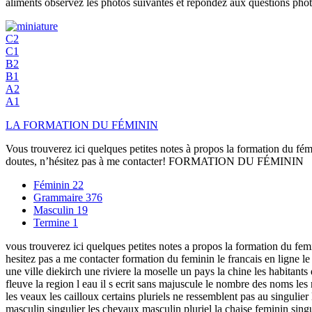
aliments observez les photos suivantes et repondez aux questions photo
C2
C1
B2
B1
A2
A1
LA FORMATION DU FÉMININ
Vous trouverez ici quelques petites notes à propos la formation du f
doutes, n’hésitez pas à me contacter! FORMATION DU FÉMININ
Féminin
22
Grammaire
376
Masculin
19
Termine
1
vous trouverez ici quelques petites notes a propos la formation du f
hesitez pas a me contacter formation du feminin le francais en lign
une ville diekirch une riviere la moselle un pays la chine les habitan
fleuve la region l eau il s ecrit sans majuscule le nombre des noms les
les veaux les cailloux certains pluriels ne ressemblent pas au singulie
masculin singulier les chevaux masculin pluriel la chaise feminin sing