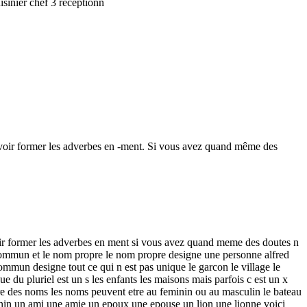
isinier chef 3 receptionn
uvoir former les adverbes en -ment. Si vous avez quand même des
oir former les adverbes en ment si vous avez quand meme des doutes n
 commun et le nom propre le nom propre designe une personne alfred
ommun designe tout ce qui n est pas unique le garcon le village le
e du pluriel est un s les enfants les maisons mais parfois c est un x
genre des noms les noms peuvent etre au feminin ou au masculin le bateau
eminin un ami une amie un epoux une epouse un lion une lionne voici