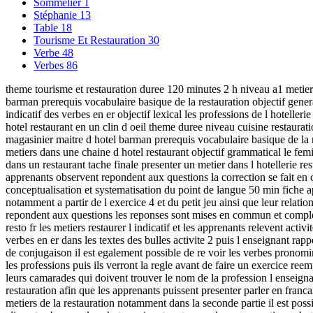
Sommelier
1
Stéphanie
13
Table
18
Tourisme Et Restauration
30
Verbe
48
Verbes
86
theme tourisme et restauration duree 120 minutes 2 h niveau a1 metiers
barman prerequis vocabulaire basique de la restauration objectif genera
indicatif des verbes en er objectif lexical les professions de l hoteller
hotel restaurant en un clin d oeil theme duree niveau cuisine restaura
magasinier maitre d hotel barman prerequis vocabulaire basique de la 
metiers dans une chaine d hotel restaurant objectif grammatical le femini
dans un restaurant tache finale presenter un metier dans l hotellerie re
apprenants observent repondent aux questions la correction se fait en 
conceptualisation et systematisation du point de langue 50 min fiche app
notamment a partir de l exercice 4 et du petit jeu ainsi que leur relati
repondent aux questions les reponses sont mises en commun et complete
resto fr les metiers restaurer l indicatif et les apprenants relevent acti
verbes en er dans les textes des bulles activite 2 puis l enseignant rap
de conjugaison il est egalement possible de re voir les verbes pronomi
les professions puis ils verront la regle avant de faire un exercice ree
leurs camarades qui doivent trouver le nom de la profession l enseignant
restauration afin que les apprenants puissent presenter parler en franc
metiers de la restauration notamment dans la seconde partie il est possi