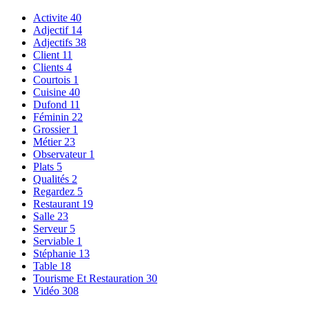
Activite
40
Adjectif
14
Adjectifs
38
Client
11
Clients
4
Courtois
1
Cuisine
40
Dufond
11
Féminin
22
Grossier
1
Métier
23
Observateur
1
Plats
5
Qualités
2
Regardez
5
Restaurant
19
Salle
23
Serveur
5
Serviable
1
Stéphanie
13
Table
18
Tourisme Et Restauration
30
Vidéo
308