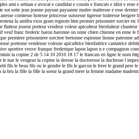
 ami e artisan e avocat e candidat e cousin e francais e idiot e rene 
te sot sotte jean jeanne paysan paysanne maitre maitresse e esse dernier d
 anesse comtesse hotesse princesse suissesse tigresse traitresse bergere 
restena lu amifra exos gram regnom htm premier prisonnier sorcier etc 
tteur joueur porteur vendeur voleur apiculteur bienfaiteur chanteur deb
ortif veuf franc frederic baron baronne on onne chien chienne en enne le 
 c que premiere prisonniere sorciere bretonne espionne lionne patronne
e porteuse vendeuse voleuse apicultrice bienfaitrice cantatrice debitrice 
ive naive sportive veuve franque frederique lapon lapon n e compagnon c
minin la copine 2 de 5 14 10 2010 18 17 le francais en ligne le nom htt
r le tsar le vengeur la copine la deesse la doctoresse la duchesse l imperat
t fils le beau fils ou le gendre le fils le garcon le frere le grand pere 
fille ou la bru la fille la fille la soeur la grand mere la femme madame m