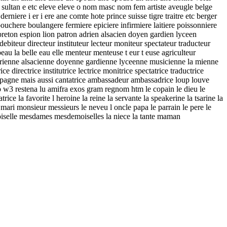
e sultan e etc eleve eleve o nom masc nom fem artiste aveugle belge
erniere i er i ere ane comte hote prince suisse tigre traitre etc berger
bouchere boulangere fermiere epiciere infirmiere laitiere poissonniere
breton espion lion patron adrien alsacien doyen gardien lyceen
iteur directeur instituteur lecteur moniteur spectateur traducteur
beau la belle eau elle menteur menteuse t eur t euse agriculteur
 adrienne alsacienne doyenne gardienne lyceenne musicienne la mienne
directrice institutrice lectrice monitrice spectatrice traductrice
ompagne mais aussi cantatrice ambassadeur ambassadrice loup louve
p w3 restena lu amifra exos gram regnom htm le copain le dieu le
rice la favorite l heroine la reine la servante la speakerine la tsarine la
le mari monsieur messieurs le neveu l oncle papa le parrain le pere le
ademoiselle mesdames mesdemoiselles la niece la tante maman