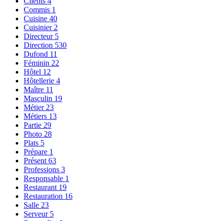
Clients
4
Commis
1
Cuisine
40
Cuisinier
2
Directeur
5
Direction
530
Dufond
11
Féminin
22
Hôtel
12
Hôtellerie
4
Maître
11
Masculin
19
Métier
23
Métiers
13
Partie
29
Photo
28
Plats
5
Prépare
1
Présent
63
Professions
3
Responsable
1
Restaurant
19
Restauration
16
Salle
23
Serveur
5