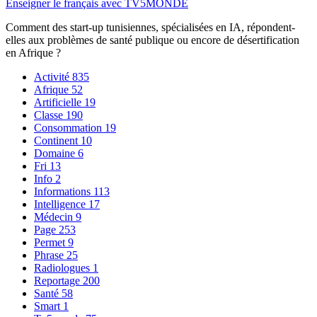
Enseigner le français avec TV5MONDE
Comment des start-up tunisiennes, spécialisées en IA, répondent-
elles aux problèmes de santé publique ou encore de désertification
en Afrique ?
Activité
835
Afrique
52
Artificielle
19
Classe
190
Consommation
19
Continent
10
Domaine
6
Fri
13
Info
2
Informations
113
Intelligence
17
Médecin
9
Page
253
Permet
9
Phrase
25
Radiologues
1
Reportage
200
Santé
58
Smart
1