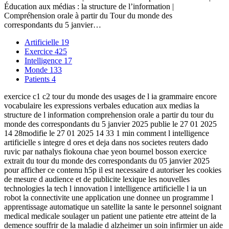
Éducation aux médias : la structure de l’information |
Compréhension orale à partir du Tour du monde des
correspondants du 5 janvier…
Artificielle
19
Exercice
425
Intelligence
17
Monde
133
Patients
4
exercice c1 c2 tour du monde des usages de l ia grammaire encore
vocabulaire les expressions verbales education aux medias la
structure de l information comprehension orale a partir du tour du
monde des correspondants du 5 janvier 2025 publie le 27 01 2025
14 28modifie le 27 01 2025 14 33 1 min comment l intelligence
artificielle s integre d ores et deja dans nos societes reuters dado
ruvic par nathalys fiokouna chae yeon bournel bosson exercice
extrait du tour du monde des correspondants du 05 janvier 2025
pour afficher ce contenu h5p il est necessaire d autoriser les cookies
de mesure d audience et de publicite lexique les nouvelles
technologies la tech l innovation l intelligence artificielle l ia un
robot la connectivite une application une donnee un programme l
apprentissage automatique un satellite la sante le personnel soignant
medical medicale soulager un patient une patiente etre atteint de la
demence souffrir de la maladie d alzheimer un soin infirmier un aide