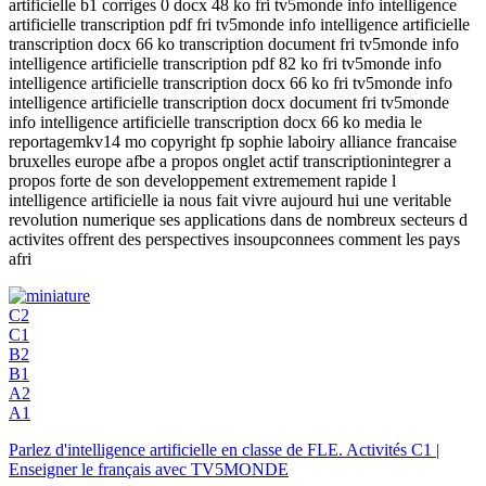
artificielle b1 corriges 0 docx 48 ko fri tv5monde info intelligence
artificielle transcription pdf fri tv5monde info intelligence artificielle
transcription docx 66 ko transcription document fri tv5monde info
intelligence artificielle transcription pdf 82 ko fri tv5monde info
intelligence artificielle transcription docx 66 ko fri tv5monde info
intelligence artificielle transcription docx document fri tv5monde
info intelligence artificielle transcription docx 66 ko media le
reportagemkv14 mo copyright fp sophie laboiry alliance francaise
bruxelles europe afbe a propos onglet actif transcriptionintegrer a
propos forte de son developpement extremement rapide l
intelligence artificielle ia nous fait vivre aujourd hui une veritable
revolution numerique ses applications dans de nombreux secteurs d
activites offrent des perspectives insoupconnees comment les pays
afri
C2
C1
B2
B1
A2
A1
Parlez d'intelligence artificielle en classe de FLE. Activités C1 |
Enseigner le français avec TV5MONDE