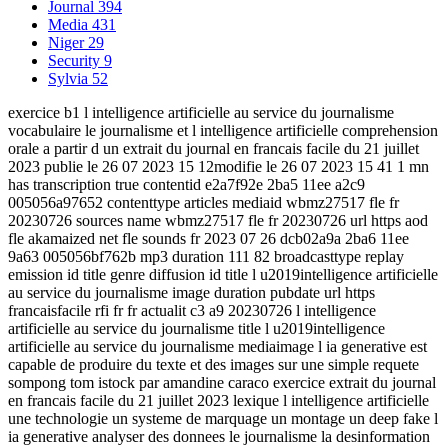
Journal
394
Media
431
Niger
29
Security
9
Sylvia
52
exercice b1 l intelligence artificielle au service du journalisme
vocabulaire le journalisme et l intelligence artificielle comprehension
orale a partir d un extrait du journal en francais facile du 21 juillet
2023 publie le 26 07 2023 15 12modifie le 26 07 2023 15 41 1 mn
has transcription true contentid e2a7f92e 2ba5 11ee a2c9
005056a97652 contenttype articles mediaid wbmz27517 fle fr
20230726 sources name wbmz27517 fle fr 20230726 url https aod
fle akamaized net fle sounds fr 2023 07 26 dcb02a9a 2ba6 11ee
9a63 005056bf762b mp3 duration 111 82 broadcasttype replay
emission id title genre diffusion id title l u2019intelligence artificielle
au service du journalisme image duration pubdate url https
francaisfacile rfi fr fr actualit c3 a9 20230726 l intelligence
artificielle au service du journalisme title l u2019intelligence
artificielle au service du journalisme mediaimage l ia generative est
capable de produire du texte et des images sur une simple requete
sompong tom istock par amandine caraco exercice extrait du journal
en francais facile du 21 juillet 2023 lexique l intelligence artificielle
une technologie un systeme de marquage un montage un deep fake l
ia generative analyser des donnees le journalisme la desinformation