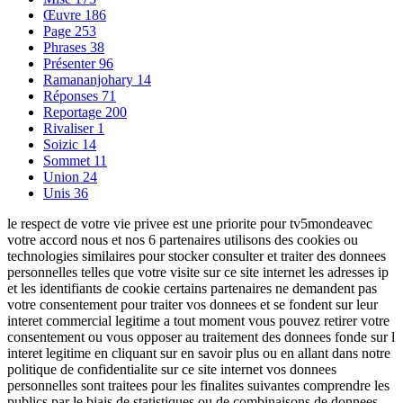
Œuvre
186
Page
253
Phrases
38
Présenter
96
Ramananjohary
14
Réponses
71
Reportage
200
Rivaliser
1
Soizic
14
Sommet
11
Union
24
Unis
36
le respect de votre vie privee est une priorite pour tv5mondeavec
votre accord nous et nos 6 partenaires utilisons des cookies ou
technologies similaires pour stocker consulter et traiter des donnees
personnelles telles que votre visite sur ce site internet les adresses ip
et les identifiants de cookie certains partenaires ne demandent pas
votre consentement pour traiter vos donnees et se fondent sur leur
interet commercial legitime a tout moment vous pouvez retirer votre
consentement ou vous opposer au traitement des donnees fonde sur l
interet legitime en cliquant sur en savoir plus ou en allant dans notre
politique de confidentialite sur ce site internet vos donnees
personnelles sont traitees pour les finalites suivantes comprendre les
publics par le biais de statistiques ou de combinaisons de donnees