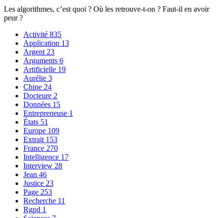
Les algorithmes, c’est quoi ? Où les retrouve-t-on ? Faut-il en avoir
peur ?
Activité
835
Application
13
Argent
23
Arguments
6
Artificielle
19
Aurélie
3
Chine
24
Docteure
2
Données
15
Entrepreneuse
1
États
51
Europe
109
Extrait
153
France
270
Intelligence
17
Interview
28
Jean
46
Justice
23
Page
253
Recherche
11
Rgpd
1