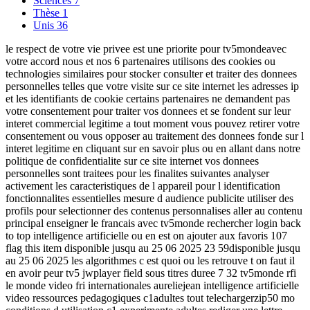
Sciences
7
Thèse
1
Unis
36
le respect de votre vie privee est une priorite pour tv5mondeavec
votre accord nous et nos 6 partenaires utilisons des cookies ou
technologies similaires pour stocker consulter et traiter des donnees
personnelles telles que votre visite sur ce site internet les adresses ip
et les identifiants de cookie certains partenaires ne demandent pas
votre consentement pour traiter vos donnees et se fondent sur leur
interet commercial legitime a tout moment vous pouvez retirer votre
consentement ou vous opposer au traitement des donnees fonde sur l
interet legitime en cliquant sur en savoir plus ou en allant dans notre
politique de confidentialite sur ce site internet vos donnees
personnelles sont traitees pour les finalites suivantes analyser
activement les caracteristiques de l appareil pour l identification
fonctionnalites essentielles mesure d audience publicite utiliser des
profils pour selectionner des contenus personnalises aller au contenu
principal enseigner le francais avec tv5monde rechercher login back
to top intelligence artificielle ou en est on ajouter aux favoris 107
flag this item disponible jusqu au 25 06 2025 23 59disponible jusqu
au 25 06 2025 les algorithmes c est quoi ou les retrouve t on faut il
en avoir peur tv5 jwplayer field sous titres duree 7 32 tv5monde rfi
le monde video fri internationales aureliejean intelligence artificielle
video ressources pedagogiques c1adultes tout telechargerzip50 mo