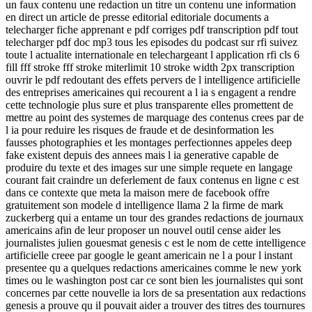
un faux contenu une redaction un titre un contenu une information
en direct un article de presse editorial editoriale documents a
telecharger fiche apprenant e pdf corriges pdf transcription pdf tout
telecharger pdf doc mp3 tous les episodes du podcast sur rfi suivez
toute l actualite internationale en telechargeant l application rfi cls 6
fill fff stroke fff stroke miterlimit 10 stroke width 2px transcription
ouvrir le pdf redoutant des effets pervers de l intelligence artificielle
des entreprises americaines qui recourent a l ia s engagent a rendre
cette technologie plus sure et plus transparente elles promettent de
mettre au point des systemes de marquage des contenus crees par de
l ia pour reduire les risques de fraude et de desinformation les
fausses photographies et les montages perfectionnes appeles deep
fake existent depuis des annees mais l ia generative capable de
produire du texte et des images sur une simple requete en langage
courant fait craindre un deferlement de faux contenus en ligne c est
dans ce contexte que meta la maison mere de facebook offre
gratuitement son modele d intelligence llama 2 la firme de mark
zuckerberg qui a entame un tour des grandes redactions de journaux
americains afin de leur proposer un nouvel outil cense aider les
journalistes julien gouesmat genesis c est le nom de cette intelligence
artificielle creee par google le geant americain ne l a pour l instant
presentee qu a quelques redactions americaines comme le new york
times ou le washington post car ce sont bien les journalistes qui sont
concernes par cette nouvelle ia lors de sa presentation aux redactions
genesis a prouve qu il pouvait aider a trouver des titres des tournures