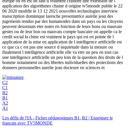
europe ou en est on faut il vraiment craindre une extension de l
application des algorithmes chaine d origine tv5monde publie le 22
06 2020 modifie le 13 12 2021 nouvelles technologies interview
transcription dominique laresche presentatrice aurelie jean des
jugements rendus par des humanoides dans un pays ou les citoyens
peuvent desormais etre notes en fonction de leurs bons ou mauvais
gestes ou de leur bon ou mauvais compte bancaire on appelle ca le
credit social la chine est vraiment le pays qui est en pointe de l
application de la mise en application de l intelligence artificielle est
ce que ca c est pas une source d inquietude dans la mesure ou
finalement l intelligence artificielle elle va etre un peu en tout cas
une intelligence artificielle un peu loin de la question des droits de l
homme notamment ou des libertes individuelles des protections des
donnees personnelles aurelie jean docteure en sciences et
C2
C1
B2
B1
A2
A1
Les défis de l'IA - Fiches pédagogiques B1, B2 | Enseigner le
français avec TV5MONDE