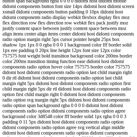
button span background rgba 0 0 0 0 didomi host didomi mobile
didomi components button font size 14px didomi host didomi screen
xsmall didomi components button padding 0 10px didomi host
didomi components radio display webkit flexbox display flex moz
flex direction row flex direction row webkit flex pack justify moz
justify content space between justify content space between moz
align items center align items center didomi host didomi components
radio option margin right 5px cursor pointer height 25px box
shadow 1px 1px 0 0 rgba 0 0 0 1 background color fff border solid
1px eee padding 0 20px line height 12px font size 12px color
757575 font weight bold transition background color 200ms border
color 200ms transition timing function ease didomi host didomi
components radio option hover color 757575 border color 757575
didomi host didomi components radio option last child margin right
0 dir rtl didomi host didomi components radio option last child
margin right 5px didomi host didomi components radio option first
child margin right 5px dir rtl didomi host didomi components radio
option first child margin right 0 didomi host didomi components
radio option svg margin right 5px didomi host didomi components
radio option span background rgba 0 0 0 0 didomi host didomi
components radio option didomi components radio option agree
background color 3d8548 color fff border solid 1px rgba 0 0 0 3
padding 0 11 5px didomi host didomi components radio option
didomi components radio option agree svg vertical align middle
didomi host didomi components radio option didomi components