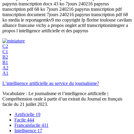
papyrus transcription docx 43 ko 7jours 240216 papyrus
transcription pdf 68 ko 7jours 240216 papyrus transcription pdf
transcription document 7jours 240216 papyrus transcription pdf 68
ko media le reportagemkv9 mo copyright fp florine toulouse cavilam
alliance francaise vichy a propos onglet actif transcriptionintegrer a
propos l intelligence artificielle et des papyrus
C2
C1
B2
B1
A2
A1
L’intelligence artificielle au service du journalisme?
Vocabulaire : Le journalisme et l’intelligence artificielle |
Compréhension orale à partir d’un extrait du Journal en français
facile du 21 juillet 2023.
Artificielle
19
Facile
444
Francaisfacile
411
Intelligence
17