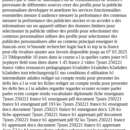
provenant de differentes sources creer des profils pour la publicite
personnalisee developper et ameliorer les services fonctionnalites
essentielles mesure d audience mesurer la performance des contenus
mesurer la performance des publicites stocker et ou acceder a des
informations sur un appareil utiliser des donnees limitees pour
selectionner la publicite utiliser des profils pour selectionner des
contenus personnalises utiliser des profils pour selectionner des
publicites personnalisees aller au contenu principal enseigner le
francais avec tv5monde rechercher login back to top ia la france
peut elle rivaliser ajouter aux favoris disponible jusqu au 07 03 2025
23 59disponible 10 jours dans la course a l ia quelles cartes jouer tv5
jwplayer field sous titres duree 1 45 france 2 video 7jours 250221
france video ressources pedagogiques b1adultes b1adultes b2adultes
b2adultes tout telechargerzip11 mo conditions d utilisation b1
intermediaire adultes rediger un compte rendu pour presenter les
defis lies a l ia voir les fiches rediger un compte rendu pour presenter
les defis lies a l ia adultes regarder regarder ecouter ecouter parler
parler ecrire compte rendu vocabulaire diplomatie fiche enseignant
7jours 250221 france b1 enseignant pdf document 7jours 250221
france b1 enseignant pdf 193 ko 7jours 250221 france b1 enseignant
docx document 7jours 250221 france b1 enseignant docx 126 ko
fiche apprenant 7jours 250221 france b1 apprenant pdf document
7jours 250221 france b1 apprenant pdf 92 ko 7jours 250221 france
b1 apprenant docx document 7jours 250221 france b1 apprenant