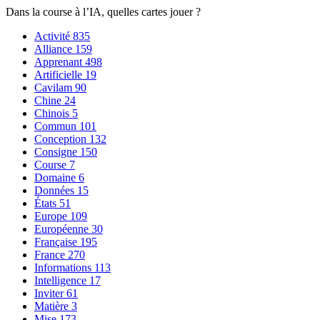
Dans la course à l’IA, quelles cartes jouer ?
Activité
835
Alliance
159
Apprenant
498
Artificielle
19
Cavilam
90
Chine
24
Chinois
5
Commun
101
Conception
132
Consigne
150
Course
7
Domaine
6
Données
15
États
51
Europe
109
Européenne
30
Française
195
France
270
Informations
113
Intelligence
17
Inviter
61
Matière
3
Mise
173