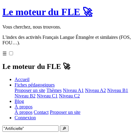
Le moteur du FLE 🚀
Vous cherchez, nous trouvons.
L'index des activités Français Langue Étrangère et similaires (FOS,
FOU…).
☰
Le moteur du FLE 🚀
Accueil
Fiches pédagogiques
Proposer un site
Thèmes
Niveau A1
Niveau A2
Niveau B1
Niveau B2
Niveau C1
Niveau C2
Blog
À propos
À propos
Contact
Proposer un site
Connexion
🔎