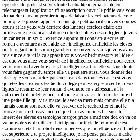
episodes du podcast suivez toute l actualite internationale en
telechargeant l application rfi transcription ouvrir le pdf je vais vous
demander dans un premier temps de laisser les ordinateurs de cote
pour que je puisse rappeler la consigne petit gabarit cheveux coupes
courts et les yeux vifs derriere des lunettes cerclees claire doz
professeure de francais slalome entre les tables des collegiens je vois
un cahier et un stylo l exercice aujourd hui consiste a ecrire un
roman d aventure avec l aide de l intelligence artificielle les eleves
ont le regard porte sur un grand ecran souvenez vous je vous avais
mis sur ce site ici la ca apparait vous voyez bedtimestory et l idee c
est que vous allez vous servir de l intelligence artificielle pour ecrire
votre roman d aventure alors l intelligence artificielle va sans doute
vous faire gagner du temps elle va peut etre aussi vous donner des
idees que vous n auriez pas eues mais dans tous les cas c est vous
qui etes les createurs les 6e du college paul valery ecrivent en deux
lignes le resume de leur roman d aventure en s adressant a l ia
autrement dit l intelligence artificielle alors raconte moi l histoire d
une petite fille qui vit a marseille avec sa mere mais comme elle n a
jamais connu son pere elle va essayer de le rechercher et moi je
trouve que c est assez bien ce que tu m as fait ines l ia suscite l
interet des eleves en temoigne margot grace a madame doz on va on
va pouvoir savoir utiliser l intelligence artificielle pour moi c est
comme si c etait un robot mais tu penses que l intelligence artificielle
est superieure a ta propre intelligence je ne pense pas lucas mache
son crayon ryan se gratte la tete les deux camarades s interrogent l