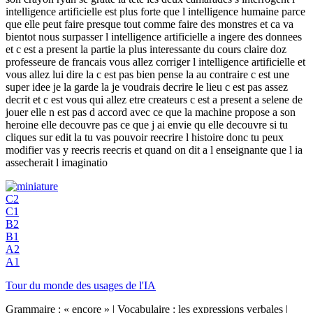
intelligence artificielle est plus forte que l intelligence humaine parce
que elle peut faire presque tout comme faire des monstres et ca va
bientot nous surpasser l intelligence artificielle a ingere des donnees
et c est a present la partie la plus interessante du cours claire doz
professeure de francais vous allez corriger l intelligence artificielle et
vous allez lui dire la c est pas bien pense la au contraire c est une
super idee je la garde la je voudrais decrire le lieu c est pas assez
decrit et c est vous qui allez etre createurs c est a present a selene de
jouer elle n est pas d accord avec ce que la machine propose a son
heroine elle decouvre pas ce que j ai envie qu elle decouvre si tu
cliques sur edit la tu vas pouvoir reecrire l histoire donc tu peux
modifier vas y reecris reecris et quand on dit a l enseignante que l ia
assecherait l imaginatio
C2
C1
B2
B1
A2
A1
Tour du monde des usages de l'IA
Grammaire : « encore » | Vocabulaire : les expressions verbales |