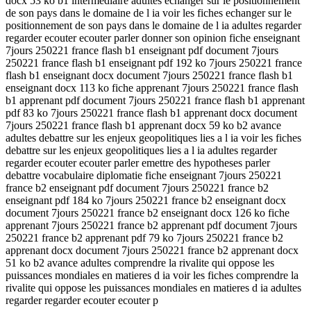
docx 53 ko b1 intermediaire adultes echanger sur le positionnement
de son pays dans le domaine de l ia voir les fiches echanger sur le
positionnement de son pays dans le domaine de l ia adultes regarder
regarder ecouter ecouter parler donner son opinion fiche enseignant
7jours 250221 france flash b1 enseignant pdf document 7jours
250221 france flash b1 enseignant pdf 192 ko 7jours 250221 france
flash b1 enseignant docx document 7jours 250221 france flash b1
enseignant docx 113 ko fiche apprenant 7jours 250221 france flash
b1 apprenant pdf document 7jours 250221 france flash b1 apprenant
pdf 83 ko 7jours 250221 france flash b1 apprenant docx document
7jours 250221 france flash b1 apprenant docx 59 ko b2 avance
adultes debattre sur les enjeux geopolitiques lies a l ia voir les fiches
debattre sur les enjeux geopolitiques lies a l ia adultes regarder
regarder ecouter ecouter parler emettre des hypotheses parler
debattre vocabulaire diplomatie fiche enseignant 7jours 250221
france b2 enseignant pdf document 7jours 250221 france b2
enseignant pdf 184 ko 7jours 250221 france b2 enseignant docx
document 7jours 250221 france b2 enseignant docx 126 ko fiche
apprenant 7jours 250221 france b2 apprenant pdf document 7jours
250221 france b2 apprenant pdf 79 ko 7jours 250221 france b2
apprenant docx document 7jours 250221 france b2 apprenant docx
51 ko b2 avance adultes comprendre la rivalite qui oppose les
puissances mondiales en matieres d ia voir les fiches comprendre la
rivalite qui oppose les puissances mondiales en matieres d ia adultes
regarder regarder ecouter ecouter p