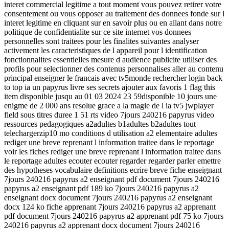
interet commercial legitime a tout moment vous pouvez retirer votre
consentement ou vous opposer au traitement des donnees fonde sur l
interet legitime en cliquant sur en savoir plus ou en allant dans notre
politique de confidentialite sur ce site internet vos donnees
personnelles sont traitees pour les finalites suivantes analyser
activement les caracteristiques de l appareil pour l identification
fonctionnalites essentielles mesure d audience publicite utiliser des
profils pour selectionner des contenus personnalises aller au contenu
principal enseigner le francais avec tv5monde rechercher login back
to top ia un papyrus livre ses secrets ajouter aux favoris 1 flag this
item disponible jusqu au 01 03 2024 23 59disponible 10 jours une
enigme de 2 000 ans resolue grace a la magie de l ia tv5 jwplayer
field sous titres duree 1 51 rts video 7jours 240216 papyrus video
ressources pedagogiques a2adultes b1adultes b2adultes tout
telechargerzip10 mo conditions d utilisation a2 elementaire adultes
rediger une breve reprenant l information traitee dans le reportage
voir les fiches rediger une breve reprenant l information traitee dans
le reportage adultes ecouter ecouter regarder regarder parler emettre
des hypotheses vocabulaire definitions ecrire breve fiche enseignant
7jours 240216 papyrus a2 enseignant pdf document 7jours 240216
papyrus a2 enseignant pdf 189 ko 7jours 240216 papyrus a2
enseignant docx document 7jours 240216 papyrus a2 enseignant
docx 124 ko fiche apprenant 7jours 240216 papyrus a2 apprenant
pdf document 7jours 240216 papyrus a2 apprenant pdf 75 ko 7jours
240216 papyrus a2 apprenant docx document 7jours 240216