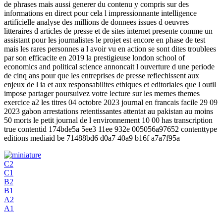
de phrases mais aussi generer du contenu y compris sur des
informations en direct pour cela l impressionnante intelligence
artificielle analyse des millions de donnees issues d oeuvres
litteraires d articles de presse et de sites internet presente comme un
assistant pour les journalistes le projet est encore en phase de test
mais les rares personnes a l avoir vu en action se sont dites troublees
par son efficacite en 2019 la prestigieuse london school of
economics and political science annoncait l ouverture d une periode
de cinq ans pour que les entreprises de presse reflechissent aux
enjeux de l ia et aux responsabilites ethiques et editoriales que l outil
impose partager poursuivez votre lecture sur les memes themes
exercice a2 les titres 04 octobre 2023 journal en francais facile 29 09
2023 gabon arrestations retentissantes attentat au pakistan au moins
50 morts le petit journal de l environnement 10 00 has transcription
true contentid 174bde5a 5ee3 11ee 932e 005056a97652 contenttype
editions mediaid be 71488bd6 d0a7 40a9 b16f a7a7f95a
C2
C1
B2
B1
A2
A1