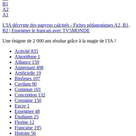
B1
A2
A1
L'IA décrypte des papyrus calcinés - Fiches pédagogiques A2, B1,
B2 | Enseigner le français avec TV5MONDE
Une énigme de 2 000 ans résolue grâce à la magie de l’IA !
Activité
835
Algorithme
1
Alliance
159
Apprenant
498
Artificielle
19
Binômes
107
Cavilam
90
Commun
101
Conception
132
Consigne
150
Encre
1
Enseigner
48
Étudiants
25
Florine
12
Française
195
Histoire
56