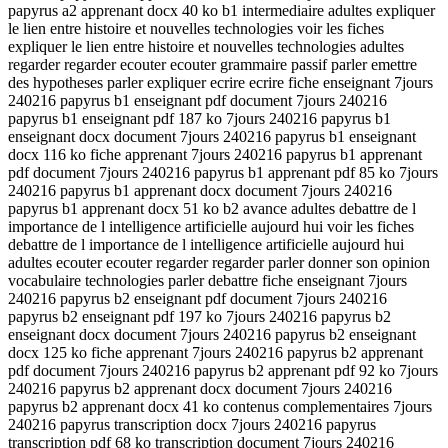
papyrus a2 apprenant docx 40 ko b1 intermediaire adultes expliquer
le lien entre histoire et nouvelles technologies voir les fiches
expliquer le lien entre histoire et nouvelles technologies adultes
regarder regarder ecouter ecouter grammaire passif parler emettre
des hypotheses parler expliquer ecrire ecrire fiche enseignant 7jours
240216 papyrus b1 enseignant pdf document 7jours 240216
papyrus b1 enseignant pdf 187 ko 7jours 240216 papyrus b1
enseignant docx document 7jours 240216 papyrus b1 enseignant
docx 116 ko fiche apprenant 7jours 240216 papyrus b1 apprenant
pdf document 7jours 240216 papyrus b1 apprenant pdf 85 ko 7jours
240216 papyrus b1 apprenant docx document 7jours 240216
papyrus b1 apprenant docx 51 ko b2 avance adultes debattre de l
importance de l intelligence artificielle aujourd hui voir les fiches
debattre de l importance de l intelligence artificielle aujourd hui
adultes ecouter ecouter regarder regarder parler donner son opinion
vocabulaire technologies parler debattre fiche enseignant 7jours
240216 papyrus b2 enseignant pdf document 7jours 240216
papyrus b2 enseignant pdf 197 ko 7jours 240216 papyrus b2
enseignant docx document 7jours 240216 papyrus b2 enseignant
docx 125 ko fiche apprenant 7jours 240216 papyrus b2 apprenant
pdf document 7jours 240216 papyrus b2 apprenant pdf 92 ko 7jours
240216 papyrus b2 apprenant docx document 7jours 240216
papyrus b2 apprenant docx 41 ko contenus complementaires 7jours
240216 papyrus transcription docx 7jours 240216 papyrus
transcription pdf 68 ko transcription document 7jours 240216