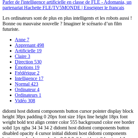
Parler de l'intelligence artificielle en classe de FLE - Adomania, un
partenariat Hachette FLE/TV5MONDE | Enseigner le français
Les ordinateurs sont de plus en plus intelligents et les robots aussi !
Bonne ou mauvaise nouvelle ? Imaginer le scénario d’un film
futuriste.
Anne
7
Apprenant
498
Artificielle
19
Claire
3
Direction
530
Émotions
19
Frédérique
2
Intelligence
17
Normal
423
Ordinateur
4
Ordinateurs
1
Vidéo
308
didomi host didomi components button cursor pointer display block
height 38px padding 0 20px font size 16px line height 18px font
weight bold text align center color 555 background color eee border
solid 1px rgba 34 34 34 2 didomi host didomi components button
disabled opacity 4 cursor initial didomi host didomi components