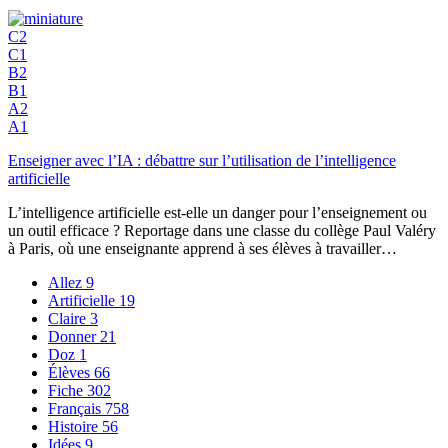
C2
C1
B2
B1
A2
A1
Enseigner avec l’IA : débattre sur l’utilisation de l’intelligence
artificielle
L’intelligence artificielle est-elle un danger pour l’enseignement ou
un outil efficace ? Reportage dans une classe du collège Paul Valéry
à Paris, où une enseignante apprend à ses élèves à travailler…
Allez
9
Artificielle
19
Claire
3
Donner
21
Doz
1
Élèves
66
Fiche
302
Français
758
Histoire
56
Idées
9