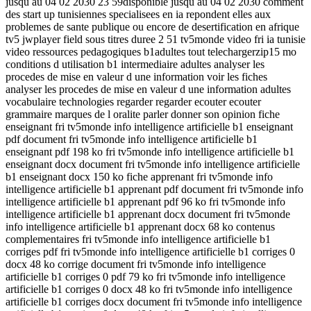
jusqu au 04 02 2030 23 59disponible jusqu au 04 02 2030 comment
des start up tunisiennes specialisees en ia repondent elles aux
problemes de sante publique ou encore de desertification en afrique
tv5 jwplayer field sous titres duree 2 51 tv5monde video fri ia tunisie
video ressources pedagogiques b1adultes tout telechargerzip15 mo
conditions d utilisation b1 intermediaire adultes analyser les
procedes de mise en valeur d une information voir les fiches
analyser les procedes de mise en valeur d une information adultes
vocabulaire technologies regarder regarder ecouter ecouter
grammaire marques de l oralite parler donner son opinion fiche
enseignant fri tv5monde info intelligence artificielle b1 enseignant
pdf document fri tv5monde info intelligence artificielle b1
enseignant pdf 198 ko fri tv5monde info intelligence artificielle b1
enseignant docx document fri tv5monde info intelligence artificielle
b1 enseignant docx 150 ko fiche apprenant fri tv5monde info
intelligence artificielle b1 apprenant pdf document fri tv5monde info
intelligence artificielle b1 apprenant pdf 96 ko fri tv5monde info
intelligence artificielle b1 apprenant docx document fri tv5monde
info intelligence artificielle b1 apprenant docx 68 ko contenus
complementaires fri tv5monde info intelligence artificielle b1
corriges pdf fri tv5monde info intelligence artificielle b1 corriges 0
docx 48 ko corrige document fri tv5monde info intelligence
artificielle b1 corriges 0 pdf 79 ko fri tv5monde info intelligence
artificielle b1 corriges 0 docx 48 ko fri tv5monde info intelligence
artificielle b1 corriges docx document fri tv5monde info intelligence