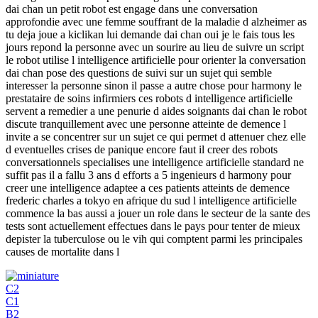
dai chan un petit robot est engage dans une conversation
approfondie avec une femme souffrant de la maladie d alzheimer as
tu deja joue a kiclikan lui demande dai chan oui je le fais tous les
jours repond la personne avec un sourire au lieu de suivre un script
le robot utilise l intelligence artificielle pour orienter la conversation
dai chan pose des questions de suivi sur un sujet qui semble
interesser la personne sinon il passe a autre chose pour harmony le
prestataire de soins infirmiers ces robots d intelligence artificielle
servent a remedier a une penurie d aides soignants dai chan le robot
discute tranquillement avec une personne atteinte de demence l
invite a se concentrer sur un sujet ce qui permet d attenuer chez elle
d eventuelles crises de panique encore faut il creer des robots
conversationnels specialises une intelligence artificielle standard ne
suffit pas il a fallu 3 ans d efforts a 5 ingenieurs d harmony pour
creer une intelligence adaptee a ces patients atteints de demence
frederic charles a tokyo en afrique du sud l intelligence artificielle
commence la bas aussi a jouer un role dans le secteur de la sante des
tests sont actuellement effectues dans le pays pour tenter de mieux
depister la tuberculose ou le vih qui comptent parmi les principales
causes de mortalite dans l
C2
C1
B2