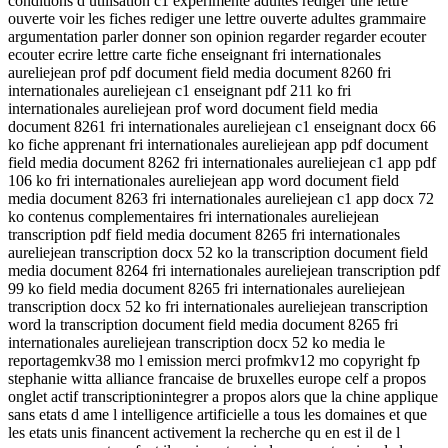
conditions d utilisation c1 experimente adultes rediger une lettre
ouverte voir les fiches rediger une lettre ouverte adultes grammaire
argumentation parler donner son opinion regarder regarder ecouter
ecouter ecrire lettre carte fiche enseignant fri internationales
aureliejean prof pdf document field media document 8260 fri
internationales aureliejean c1 enseignant pdf 211 ko fri
internationales aureliejean prof word document field media
document 8261 fri internationales aureliejean c1 enseignant docx 66
ko fiche apprenant fri internationales aureliejean app pdf document
field media document 8262 fri internationales aureliejean c1 app pdf
106 ko fri internationales aureliejean app word document field
media document 8263 fri internationales aureliejean c1 app docx 72
ko contenus complementaires fri internationales aureliejean
transcription pdf field media document 8265 fri internationales
aureliejean transcription docx 52 ko la transcription document field
media document 8264 fri internationales aureliejean transcription pdf
99 ko field media document 8265 fri internationales aureliejean
transcription docx 52 ko fri internationales aureliejean transcription
word la transcription document field media document 8265 fri
internationales aureliejean transcription docx 52 ko media le
reportagemkv38 mo l emission merci profmkv12 mo copyright fp
stephanie witta alliance francaise de bruxelles europe celf a propos
onglet actif transcriptionintegrer a propos alors que la chine applique
sans etats d ame l intelligence artificielle a tous les domaines et que
les etats unis financent activement la recherche qu en est il de l