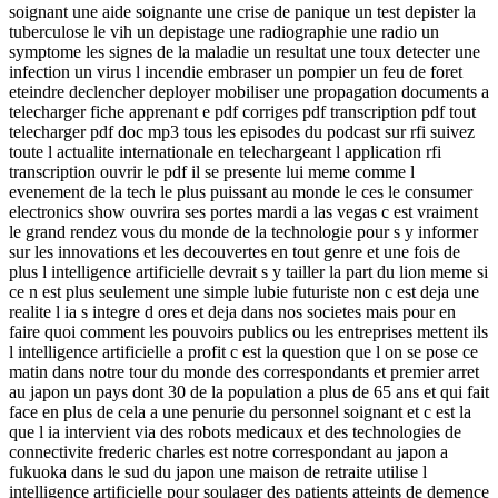
soignant une aide soignante une crise de panique un test depister la
tuberculose le vih un depistage une radiographie une radio un
symptome les signes de la maladie un resultat une toux detecter une
infection un virus l incendie embraser un pompier un feu de foret
eteindre declencher deployer mobiliser une propagation documents a
telecharger fiche apprenant e pdf corriges pdf transcription pdf tout
telecharger pdf doc mp3 tous les episodes du podcast sur rfi suivez
toute l actualite internationale en telechargeant l application rfi
transcription ouvrir le pdf il se presente lui meme comme l
evenement de la tech le plus puissant au monde le ces le consumer
electronics show ouvrira ses portes mardi a las vegas c est vraiment
le grand rendez vous du monde de la technologie pour s y informer
sur les innovations et les decouvertes en tout genre et une fois de
plus l intelligence artificielle devrait s y tailler la part du lion meme si
ce n est plus seulement une simple lubie futuriste non c est deja une
realite l ia s integre d ores et deja dans nos societes mais pour en
faire quoi comment les pouvoirs publics ou les entreprises mettent ils
l intelligence artificielle a profit c est la question que l on se pose ce
matin dans notre tour du monde des correspondants et premier arret
au japon un pays dont 30 de la population a plus de 65 ans et qui fait
face en plus de cela a une penurie du personnel soignant et c est la
que l ia intervient via des robots medicaux et des technologies de
connectivite frederic charles est notre correspondant au japon a
fukuoka dans le sud du japon une maison de retraite utilise l
intelligence artificielle pour soulager des patients atteints de demence