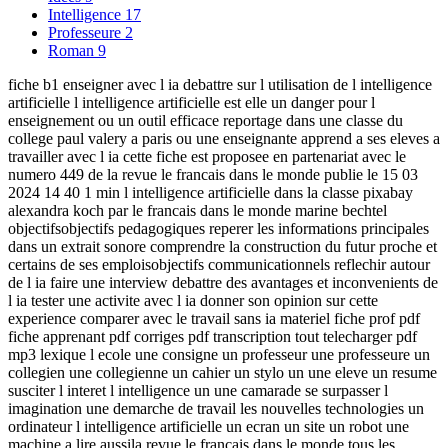
Intelligence
17
Professeure
2
Roman
9
fiche b1 enseigner avec l ia debattre sur l utilisation de l intelligence
artificielle l intelligence artificielle est elle un danger pour l
enseignement ou un outil efficace reportage dans une classe du
college paul valery a paris ou une enseignante apprend a ses eleves a
travailler avec l ia cette fiche est proposee en partenariat avec le
numero 449 de la revue le francais dans le monde publie le 15 03
2024 14 40 1 min l intelligence artificielle dans la classe pixabay
alexandra koch par le francais dans le monde marine bechtel
objectifsobjectifs pedagogiques reperer les informations principales
dans un extrait sonore comprendre la construction du futur proche et
certains de ses emploisobjectifs communicationnels reflechir autour
de l ia faire une interview debattre des avantages et inconvenients de
l ia tester une activite avec l ia donner son opinion sur cette
experience comparer avec le travail sans ia materiel fiche prof pdf
fiche apprenant pdf corriges pdf transcription tout telecharger pdf
mp3 lexique l ecole une consigne un professeur une professeure un
collegien une collegienne un cahier un stylo un une eleve un resume
susciter l interet l intelligence un une camarade se surpasser l
imagination une demarche de travail les nouvelles technologies un
ordinateur l intelligence artificielle un ecran un site un robot une
machine a lire aussila revue le francais dans le monde tous les