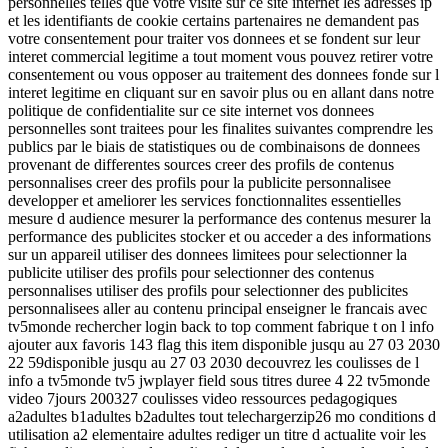
personnelles telles que votre visite sur ce site internet les adresses ip
et les identifiants de cookie certains partenaires ne demandent pas
votre consentement pour traiter vos donnees et se fondent sur leur
interet commercial legitime a tout moment vous pouvez retirer votre
consentement ou vous opposer au traitement des donnees fonde sur l
interet legitime en cliquant sur en savoir plus ou en allant dans notre
politique de confidentialite sur ce site internet vos donnees
personnelles sont traitees pour les finalites suivantes comprendre les
publics par le biais de statistiques ou de combinaisons de donnees
provenant de differentes sources creer des profils de contenus
personnalises creer des profils pour la publicite personnalisee
developper et ameliorer les services fonctionnalites essentielles
mesure d audience mesurer la performance des contenus mesurer la
performance des publicites stocker et ou acceder a des informations
sur un appareil utiliser des donnees limitees pour selectionner la
publicite utiliser des profils pour selectionner des contenus
personnalises utiliser des profils pour selectionner des publicites
personnalisees aller au contenu principal enseigner le francais avec
tv5monde rechercher login back to top comment fabrique t on l info
ajouter aux favoris 143 flag this item disponible jusqu au 27 03 2030
22 59disponible jusqu au 27 03 2030 decouvrez les coulisses de l
info a tv5monde tv5 jwplayer field sous titres duree 4 22 tv5monde
video 7jours 200327 coulisses video ressources pedagogiques
a2adultes b1adultes b2adultes tout telechargerzip26 mo conditions d
utilisation a2 elementaire adultes rediger un titre d actualite voir les