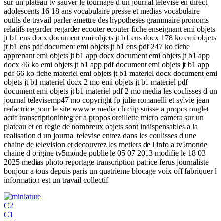
sur un plateau tv sauver le tournage d un journal televise en direct
adolescents 16 18 ans vocabulaire presse et medias vocabulaire
outils de travail parler emettre des hypotheses grammaire pronoms
relatifs regarder regarder ecouter ecouter fiche enseignant emi objets
jt b1 ens docx document emi objets jt b1 ens docx 178 ko emi objets
jt b1 ens pdf document emi objets jt b1 ens pdf 247 ko fiche
apprenant emi objets jt b1 app docx document emi objets jt b1 app
docx 46 ko emi objets jt b1 app pdf document emi objets jt b1 app
pdf 66 ko fiche materiel emi objets jt b1 materiel docx document emi
objets jt b1 materiel docx 2 mo emi objets jt b1 materiel pdf
document emi objets jt b1 materiel pdf 2 mo media les coulisses d un
journal televisemp47 mo copyright fp julie romanelli et sylvie jean
redactrice pour le site www e media ch ciip suisse a propos onglet
actif transcriptionintegrer a propos oreillette micro camera sur un
plateau et en regie de nombreux objets sont indispensables a la
realisation d un journal televise entrez dans les coulisses d une
chaine de television et decouvrez les metiers de l info a tv5monde
chaine d origine tv5monde publie le 05 07 2013 modifie le 18 03
2025 medias photo reportage transcription patrice ferus journaliste
bonjour a tous depuis paris un quatrieme blocage voix off fabriquer l
information est un travail collectif
C2
C1