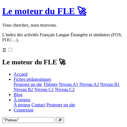
Le moteur du FLE 🚀
Vous cherchez, nous trouvons.
L'index des activités Français Langue Étrangère et similaires (FOS,
FOU…).
☰
Le moteur du FLE 🚀
Accueil
Fiches pédagogiques
Proposer un site
Thèmes
Niveau A1
Niveau A2
Niveau B1
Niveau B2
Niveau C1
Niveau C2
Blog
À propos
À propos
Contact
Proposer un site
Connexion
🔎