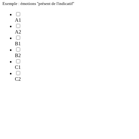
Exemple : émotions "présent de l'indicatif"
A1
A2
B1
B2
C1
C2