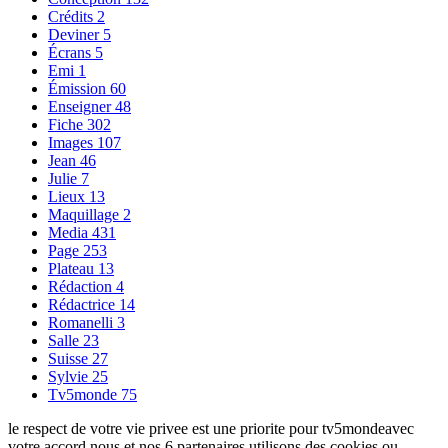
Crédits
2
Deviner
5
Écrans
5
Emi
1
Émission
60
Enseigner
48
Fiche
302
Images
107
Jean
46
Julie
7
Lieux
13
Maquillage
2
Media
431
Page
253
Plateau
13
Rédaction
4
Rédactrice
14
Romanelli
3
Salle
23
Suisse
27
Sylvie
25
Tv5monde
75
le respect de votre vie privee est une priorite pour tv5mondeavec
votre accord nous et nos 6 partenaires utilisons des cookies ou