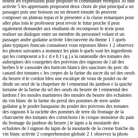
notent les expressions pour proposer et commander reemploi 30 min
activite 5 les apprenants proposent deux choix de plat principal a un
passager puis une boisson ou un dessert ensuite ils peuvent
composer un plateau repas et le presenter a la classe remarques pour
aller plus loin le professeur peut revoir le futur proche il peut
egalement demander aux etudiants de recomposer le texte pour
realiser un dialogue entre un membre du personnel volant et un
passager andre guilaine activite 1decouverte du theme 1 1 quels
plats typiques francais connaissez vous reponses libres 1 2 observez
les photos suivantes a nommez les plats b quels sont les ingredients
qui les composent a b c d e h f i g j a la ratatouille des tomates des
aubergines des courgettes des poivrons des oignons de l ail des
herbes b le cassoulet des haricots blancs des saucisses du porc du
canard des tomates c les crepes de la farine du sucre du sel des oeufs
du beurre d le cordon bleu une escalope de veau de poulet ou de
dinde un oeuf de la chapelure de l emmental du jambon e la quiche
lorraine de la farine du sel des oeufs du beurre de l emmental des
lardons f les moules marinieres des moules du beurre des echalotes
du vin blanc de la farine du persil des pommes de terre andre
guilaine g le poulet basquaise du poulet des poivrons des tomates
des oignons h la raclette des pommes de terre du fromage de la
charcuterie des tomates des cornichons i le croque monsieur du pain
du fromage du jambon du beurre j le lapin a la moutarde des
echalotes de l oignon du lapin de la moutarde de la creme fraiche du
vin blanc activite 2 comprehension globale 2 1 observez la photo