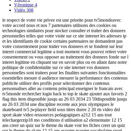
Véronique
4
Vidéo
308
le respect de votre vie privee est une priorite pour tv5mondeavec
votre accord nous et nos 7 partenaires utilisons des cookies ou
technologies similaires pour stocker consulter et traiter des donnees
personnelles telles que votre visite sur ce site internet les adresses ip
et les identifiants de cookie certains partenaires ne demandent pas
votre consentement pour traiter vos donnees et se fondent sur leur
interet commercial legitime a tout moment vous pouvez retirer votre
consentement ou vous opposer au traitement des donnees fonde sur l
interet legitime en cliquant sur en savoir plus ou en allant dans notre
politique de confidentialite sur ce site internet vos donnees
personnelles sont traitees pour les finalites suivantes fonctionnalites
essentielles mesure d audience mesurer la performance des contenus
publicite utiliser des profils pour selectionner des contenus
personnalises aller au contenu principal enseigner le francais avec
tv5monde rechercher login back to top le skate ajouter aux favoris 2
flag this item disponible jusqu au 26 03 2034 23 59disponible jusqu
au 26 03 2034 une discipline recente aux jeux olympiques le
skateboard tv5 jwplayer field sous titres duree 2 20 rts video dnl
sport skate video ressources pedagogiques a212 15 ans tout
telechargerzip18 mo conditions d utilisation a2 elementaire 12 15
ans creer un quiz sur le theme du skate voir les fiches creer un quiz
sur le theme du skate 12 15 ans ecouter ecouter vocabulaire sport