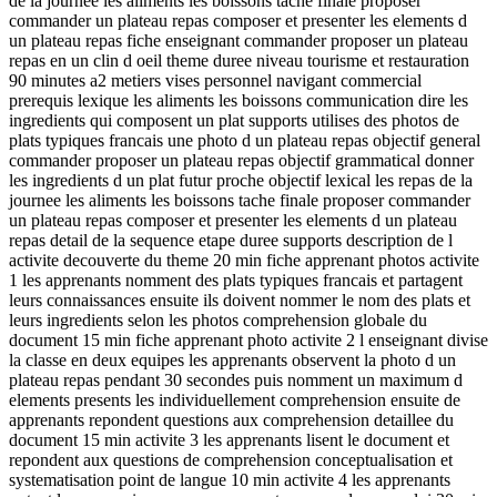
de la journee les aliments les boissons tache finale proposer
commander un plateau repas composer et presenter les elements d
un plateau repas fiche enseignant commander proposer un plateau
repas en un clin d oeil theme duree niveau tourisme et restauration
90 minutes a2 metiers vises personnel navigant commercial
prerequis lexique les aliments les boissons communication dire les
ingredients qui composent un plat supports utilises des photos de
plats typiques francais une photo d un plateau repas objectif general
commander proposer un plateau repas objectif grammatical donner
les ingredients d un plat futur proche objectif lexical les repas de la
journee les aliments les boissons tache finale proposer commander
un plateau repas composer et presenter les elements d un plateau
repas detail de la sequence etape duree supports description de l
activite decouverte du theme 20 min fiche apprenant photos activite
1 les apprenants nomment des plats typiques francais et partagent
leurs connaissances ensuite ils doivent nommer le nom des plats et
leurs ingredients selon les photos comprehension globale du
document 15 min fiche apprenant photo activite 2 l enseignant divise
la classe en deux equipes les apprenants observent la photo d un
plateau repas pendant 30 secondes puis nomment un maximum d
elements presents les individuellement comprehension ensuite de
apprenants repondent questions aux comprehension detaillee du
document 15 min activite 3 les apprenants lisent le document et
repondent aux questions de comprehension conceptualisation et
systematisation point de langue 10 min activite 4 les apprenants