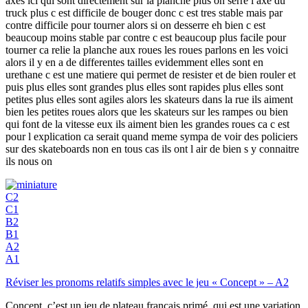
axes ici qui sont directement sur la planche plus on serre l axe du
truck plus c est difficile de bouger donc c est tres stable mais par
contre difficile pour tourner alors si on desserre eh bien c est
beaucoup moins stable par contre c est beaucoup plus facile pour
tourner ca relie la planche aux roues les roues parlons en les voici
alors il y en a de differentes tailles evidemment elles sont en
urethane c est une matiere qui permet de resister et de bien rouler et
puis plus elles sont grandes plus elles sont rapides plus elles sont
petites plus elles sont agiles alors les skateurs dans la rue ils aiment
bien les petites roues alors que les skateurs sur les rampes ou bien
qui font de la vitesse eux ils aiment bien les grandes roues ca c est
pour l explication ca serait quand meme sympa de voir des policiers
sur des skateboards non en tous cas ils ont l air de bien s y connaitre
ils nous on
C2
C1
B2
B1
A2
A1
Réviser les pronoms relatifs simples avec le jeu « Concept » – A2
Concept, c’est un jeu de plateau français primé, qui est une variation