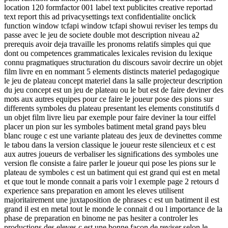
location 120 formfactor 001 label text publicites creative reportad
text report this ad privacysettings text confidentialite onclick
function window tcfapi window tcfapi showui reviser les temps du
passe avec le jeu de societe double mot description niveau a2
prerequis avoir deja travaille les pronoms relatifs simples qui que
dont ou competences grammaticales lexicales revision du lexique
connu pragmatiques structuration du discours savoir decrire un objet
film livre en en nommant 5 elements distincts materiel pedagogique
le jeu de plateau concept materiel dans la salle projecteur description
du jeu concept est un jeu de plateau ou le but est de faire deviner des
mots aux autres equipes pour ce faire le joueur pose des pions sur
differents symboles du plateau presentant les elements constitutifs d
un objet film livre lieu par exemple pour faire deviner la tour eiffel
placer un pion sur les symboles batiment metal grand pays bleu
blanc rouge c est une variante plateau des jeux de devinettes comme
le tabou dans la version classique le joueur reste silencieux et c est
aux autres joueurs de verbaliser les significations des symboles une
version fle consiste a faire parler le joueur qui pose les pions sur le
plateau de symboles c est un batiment qui est grand qui est en metal
et que tout le monde connait a paris voir l exemple page 2 retours d
experience sans preparation en amont les eleves utilisent
majoritairement une juxtaposition de phrases c est un batiment il est
grand il est en metal tout le monde le connait d ou l importance de la
phase de preparation en binome ne pas hesiter a controler les
productions des eleves c est une bonne facon de reviser selon le