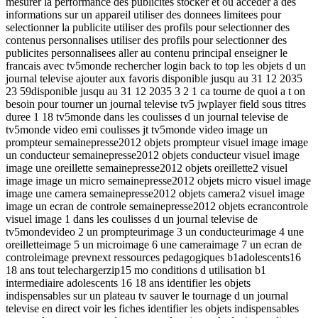
mesurer la performance des publicites stocker et ou acceder a des
informations sur un appareil utiliser des donnees limitees pour
selectionner la publicite utiliser des profils pour selectionner des
contenus personnalises utiliser des profils pour selectionner des
publicites personnalisees aller au contenu principal enseigner le
francais avec tv5monde rechercher login back to top les objets d un
journal televise ajouter aux favoris disponible jusqu au 31 12 2035
23 59disponible jusqu au 31 12 2035 3 2 1 ca tourne de quoi a t on
besoin pour tourner un journal televise tv5 jwplayer field sous titres
duree 1 18 tv5monde dans les coulisses d un journal televise de
tv5monde video emi coulisses jt tv5monde video image un
prompteur semainepresse2012 objets prompteur visuel image image
un conducteur semainepresse2012 objets conducteur visuel image
image une oreillette semainepresse2012 objets oreillette2 visuel
image image un micro semainepresse2012 objets micro visuel image
image une camera semainepresse2012 objets camera2 visuel image
image un ecran de controle semainepresse2012 objets ecrancontrole
visuel image 1 dans les coulisses d un journal televise de
tv5mondevideo 2 un prompteurimage 3 un conducteurimage 4 une
oreilletteimage 5 un microimage 6 une cameraimage 7 un ecran de
controleimage prevnext ressources pedagogiques b1adolescents16
18 ans tout telechargerzip15 mo conditions d utilisation b1
intermediaire adolescents 16 18 ans identifier les objets
indispensables sur un plateau tv sauver le tournage d un journal
televise en direct voir les fiches identifier les objets indispensables