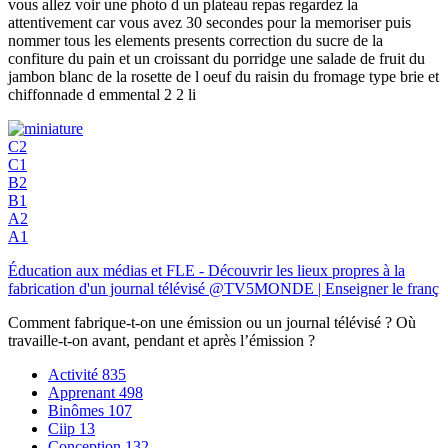
vous allez voir une photo d un plateau repas regardez la
attentivement car vous avez 30 secondes pour la memoriser puis
nommer tous les elements presents correction du sucre de la
confiture du pain et un croissant du porridge une salade de fruit du
jambon blanc de la rosette de l oeuf du raisin du fromage type brie et
chiffonnade d emmental 2 2 li
C2
C1
B2
B1
A2
A1
Éducation aux médias et FLE - Découvrir les lieux propres à la
fabrication d'un journal télévisé @TV5MONDE | Enseigner le franç
Comment fabrique-t-on une émission ou un journal télévisé ? Où
travaille-t-on avant, pendant et après l’émission ?
Activité
835
Apprenant
498
Binômes
107
Ciip
13
Conception
132