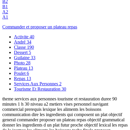
B2
B1
A2
A1
Commander et proposer un plateau repas
Activite
40
André
34
Classe
190
Dessert
5
Guilaine
33
Photo
28
Plateau
13
Poulet
6
Repas
13
Services Aux Personnes
2
Tourisme Et Restauration
30
theme services aux personnes tourisme et restauration duree 90
minutes 1 h 30 niveau a2 metiers vises personnel navigant
commercial prerequis lexique les aliments les boissons
communication dire les ingredients qui composent un plat objectif
general commander proposer un plateau repas objectif grammatical
donner les ingredients d un plat futur proche objectif lexical les repas