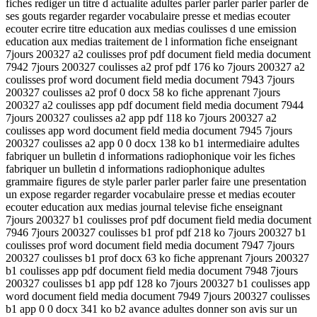
fiches rediger un titre d actualite adultes parler parler parler parler de
ses gouts regarder regarder vocabulaire presse et medias ecouter
ecouter ecrire titre education aux medias coulisses d une emission
education aux medias traitement de l information fiche enseignant
7jours 200327 a2 coulisses prof pdf document field media document
7942 7jours 200327 coulisses a2 prof pdf 176 ko 7jours 200327 a2
coulisses prof word document field media document 7943 7jours
200327 coulisses a2 prof 0 docx 58 ko fiche apprenant 7jours
200327 a2 coulisses app pdf document field media document 7944
7jours 200327 coulisses a2 app pdf 118 ko 7jours 200327 a2
coulisses app word document field media document 7945 7jours
200327 coulisses a2 app 0 0 docx 138 ko b1 intermediaire adultes
fabriquer un bulletin d informations radiophonique voir les fiches
fabriquer un bulletin d informations radiophonique adultes
grammaire figures de style parler parler parler faire une presentation
un expose regarder regarder vocabulaire presse et medias ecouter
ecouter education aux medias journal televise fiche enseignant
7jours 200327 b1 coulisses prof pdf document field media document
7946 7jours 200327 coulisses b1 prof pdf 218 ko 7jours 200327 b1
coulisses prof word document field media document 7947 7jours
200327 coulisses b1 prof docx 63 ko fiche apprenant 7jours 200327
b1 coulisses app pdf document field media document 7948 7jours
200327 coulisses b1 app pdf 128 ko 7jours 200327 b1 coulisses app
word document field media document 7949 7jours 200327 coulisses
b1 app 0 0 docx 341 ko b2 avance adultes donner son avis sur un