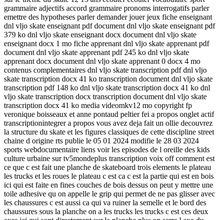
grammaire adjectifs accord grammaire pronoms interrogatifs parler
emettre des hypotheses parler demander jouer jeux fiche enseignant
dnl vljo skate enseignant pdf document dnl vljo skate enseignant pdf
379 ko dnl vljo skate enseignant docx document dnl vljo skate
enseignant docx 1 mo fiche apprenant dnl vljo skate apprenant pdf
document dnl vljo skate apprenant pdf 245 ko dnl vljo skate
apprenant docx document dnl vljo skate apprenant 0 docx 4 mo
contenus complementaires dnl vljo skate transcription pdf dnl vljo
skate transcription docx 41 ko transcription document dnl vljo skate
transcription pdf 148 ko dnl vljo skate transcription docx 41 ko dnl
vljo skate transcription docx transcription document dnl vljo skate
transcription docx 41 ko media videomkv12 mo copyright fp
veronique boisseaux et anne pontaud peltier fei a propos onglet actif
transcriptionintegrer a propos vous avez deja fait un ollie decouvrez
la structure du skate et les figures classiques de cette discipline street
chaine d origine rts publie le 05 01 2024 modifie le 28 03 2024
sports webdocumentaire liens voir les episodes de l oreille des kids
culture urbaine sur tv5mondeplus transcription voix off comment est
ce que c est fait une planche de skateboard trois elements le plateau
les trucks et les roues le plateau c est ca c est la partie qui est en bois
ici qui est faite en fines couches de bois dessus on peut y mettre une
toile adhesive qu on appelle le grip qui permet de ne pas glisser avec
les chaussures c est aussi ca qui va ruiner la semelle et le bord des
chaussures sous la planche on a les trucks les trucks c est ces deux