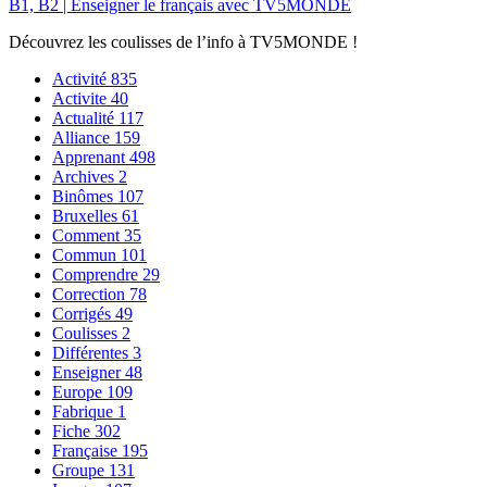
B1, B2 | Enseigner le français avec TV5MONDE
Découvrez les coulisses de l’info à TV5MONDE !
Activité
835
Activite
40
Actualité
117
Alliance
159
Apprenant
498
Archives
2
Binômes
107
Bruxelles
61
Comment
35
Commun
101
Comprendre
29
Correction
78
Corrigés
49
Coulisses
2
Différentes
3
Enseigner
48
Europe
109
Fabrique
1
Fiche
302
Française
195
Groupe
131