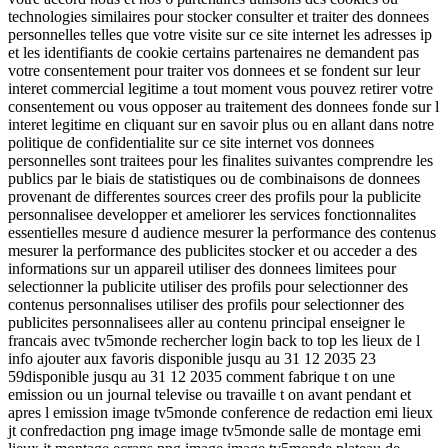
technologies similaires pour stocker consulter et traiter des donnees
personnelles telles que votre visite sur ce site internet les adresses ip
et les identifiants de cookie certains partenaires ne demandent pas
votre consentement pour traiter vos donnees et se fondent sur leur
interet commercial legitime a tout moment vous pouvez retirer votre
consentement ou vous opposer au traitement des donnees fonde sur l
interet legitime en cliquant sur en savoir plus ou en allant dans notre
politique de confidentialite sur ce site internet vos donnees
personnelles sont traitees pour les finalites suivantes comprendre les
publics par le biais de statistiques ou de combinaisons de donnees
provenant de differentes sources creer des profils pour la publicite
personnalisee developper et ameliorer les services fonctionnalites
essentielles mesure d audience mesurer la performance des contenus
mesurer la performance des publicites stocker et ou acceder a des
informations sur un appareil utiliser des donnees limitees pour
selectionner la publicite utiliser des profils pour selectionner des
contenus personnalises utiliser des profils pour selectionner des
publicites personnalisees aller au contenu principal enseigner le
francais avec tv5monde rechercher login back to top les lieux de l
info ajouter aux favoris disponible jusqu au 31 12 2035 23
59disponible jusqu au 31 12 2035 comment fabrique t on une
emission ou un journal televise ou travaille t on avant pendant et
apres l emission image tv5monde conference de redaction emi lieux
jt confredaction png image image tv5monde salle de montage emi