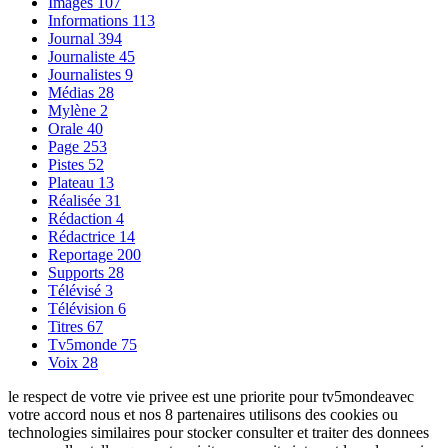
Images
107
Informations
113
Journal
394
Journaliste
45
Journalistes
9
Médias
28
Mylène
2
Orale
40
Page
253
Pistes
52
Plateau
13
Réalisée
31
Rédaction
4
Rédactrice
14
Reportage
200
Supports
28
Télévisé
3
Télévision
6
Titres
67
Tv5monde
75
Voix
28
le respect de votre vie privee est une priorite pour tv5mondeavec
votre accord nous et nos 8 partenaires utilisons des cookies ou
technologies similaires pour stocker consulter et traiter des donnees