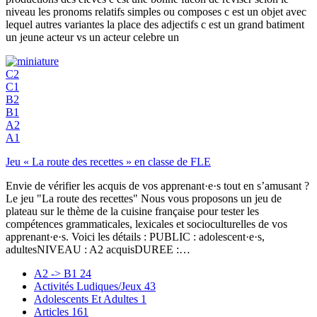
niveau les pronoms relatifs simples ou composes c est un objet avec
lequel autres variantes la place des adjectifs c est un grand batiment
un jeune acteur vs un acteur celebre un
C2
C1
B2
B1
A2
A1
Jeu « La route des recettes » en classe de FLE
Envie de vérifier les acquis de vos apprenant·e·s tout en s’amusant ?
Le jeu "La route des recettes" Nous vous proposons un jeu de
plateau sur le thème de la cuisine française pour tester les
compétences grammaticales, lexicales et socioculturelles de vos
apprenant·e·s. Voici les détails : PUBLIC : adolescent·e·s,
adultesNIVEAU : A2 acquisDUREE :…
A2 -> B1
24
Activités Ludiques/Jeux
43
Adolescents Et Adultes
1
Articles
161