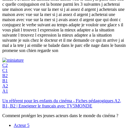
c quelle conjugaison est la bonne parmi les 3 suivantes j acheterai
une maison avec vue sur la mer si j ai assez d argent j acheterais une
maison avec vue sur la mer si j ai assez d argent j acheterai une
maison avec vue sur la mer si j avais assez d argent que qui dont c
conjuguez le verbe suivant au temps adapte je vouloir une glace s il
vous plait l trouvez l expression la mieux adaptee a la situation
suivante l trouvez l expression la mieux adaptee a la situation
suivante je suis chez le docteur et il me demande ce qui m arrive j ai
mal a la tete j ai emilie se balade dans le parc elle nage dans le bassin
promene son chien regarde son
C2
C1
B2
B1
A2
A1
Un référent pour les enfants du cinéma - Fiches pédagogiques A2,
B1, B2 | Enseigner le français avec TV5MONDE
Comment protéger les jeunes acteurs dans le monde du cinéma ?
Acteur
5