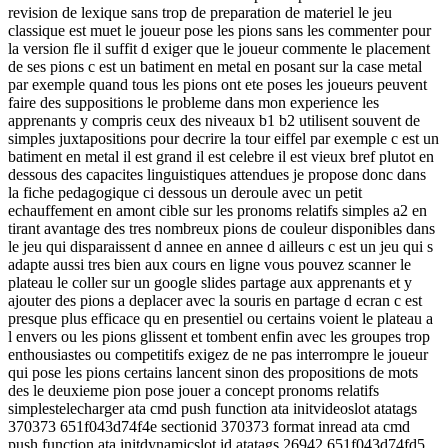
revision de lexique sans trop de preparation de materiel le jeu
classique est muet le joueur pose les pions sans les commenter pour
la version fle il suffit d exiger que le joueur commente le placement
de ses pions c est un batiment en metal en posant sur la case metal
par exemple quand tous les pions ont ete poses les joueurs peuvent
faire des suppositions le probleme dans mon experience les
apprenants y compris ceux des niveaux b1 b2 utilisent souvent de
simples juxtapositions pour decrire la tour eiffel par exemple c est un
batiment en metal il est grand il est celebre il est vieux bref plutot en
dessous des capacites linguistiques attendues je propose donc dans
la fiche pedagogique ci dessous un deroule avec un petit
echauffement en amont cible sur les pronoms relatifs simples a2 en
tirant avantage des tres nombreux pions de couleur disponibles dans
le jeu qui disparaissent d annee en annee d ailleurs c est un jeu qui s
adapte aussi tres bien aux cours en ligne vous pouvez scanner le
plateau le coller sur un google slides partage aux apprenants et y
ajouter des pions a deplacer avec la souris en partage d ecran c est
presque plus efficace qu en presentiel ou certains voient le plateau a
l envers ou les pions glissent et tombent enfin avec les groupes trop
enthousiastes ou competitifs exigez de ne pas interrompre le joueur
qui pose les pions certains lancent sinon des propositions de mots
des le deuxieme pion pose jouer a concept pronoms relatifs
simplestelecharger ata cmd push function ata initvideoslot atatags
370373 651f043d74f4e sectionid 370373 format inread ata cmd
push function ata initdynamicslot id atatags 26942 651f043d74fd5