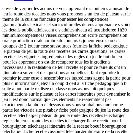
envie de verifier les acquis de vos apprenant e s tout en s amusant le
jeu la route des recettes nous vous proposons un jeu de plateau sur le
theme de la cuisine francaise pour tester les competences
grammaticales lexicales et socioculturelles de vos apprenant e s voici
les details public adolescent e s adultesniveau a2 acquisduree 1h30
minimumcompetences visees comprehension ecrite comprehension
orale production oralenombre de joueurs 6 joueur euse s ou 6
groupes de 2 joueur euse sressources fournies la fiche pedagogique
le plateau de jeu la route des recettes les cartes questions les cartes
recettes les vignettes ingredients et les regles du jeu le but du jeu
pour les apprenant e s est de recuperer tous les ingredients
necessaires a la realisation de leur recette et pour ce faire ils ont un
itineraire a suivre et des questions auxquelles il faut repondre le
premier joueur euse a rassembler ses ingredients gagne la partie pour
plus d informations jetez un coup d oeil a la fiche pedagogique n b
suite a une partie realisee en classe nous avons fait quelques
modifications sur le plateau et les cartes itineraires pour dynamiser le
jeu il est donc normal que ces elements ne ressemblent pas
exactement a la photo ci dessus nous vous souhaitons une bonne
partie lea victoria site pixabay fiche pedagogique du jeu la route des
recettes telecharger plateau du jeu la route des recettes telecharger
regles du jeu la route des recettes telecharger fiche recette boeuf
bourguignon telecharger itineraire de la recette boeuf bourguignon
telecharger fiche recette cassoulet telecharger itineraire de la recette