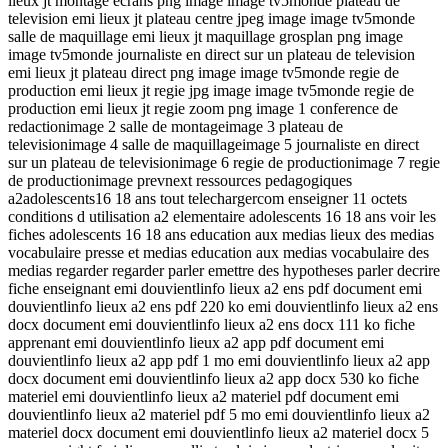
lieux jt montage ecrans png image image tv5monde plateau de
television emi lieux jt plateau centre jpeg image image tv5monde
salle de maquillage emi lieux jt maquillage grosplan png image
image tv5monde journaliste en direct sur un plateau de television
emi lieux jt plateau direct png image image tv5monde regie de
production emi lieux jt regie jpg image image tv5monde regie de
production emi lieux jt regie zoom png image 1 conference de
redactionimage 2 salle de montageimage 3 plateau de
televisionimage 4 salle de maquillageimage 5 journaliste en direct
sur un plateau de televisionimage 6 regie de productionimage 7 regie
de productionimage prevnext ressources pedagogiques
a2adolescents16 18 ans tout telechargercom enseigner 11 octets
conditions d utilisation a2 elementaire adolescents 16 18 ans voir les
fiches adolescents 16 18 ans education aux medias lieux des medias
vocabulaire presse et medias education aux medias vocabulaire des
medias regarder regarder parler emettre des hypotheses parler decrire
fiche enseignant emi douvientlinfo lieux a2 ens pdf document emi
douvientlinfo lieux a2 ens pdf 220 ko emi douvientlinfo lieux a2 ens
docx document emi douvientlinfo lieux a2 ens docx 111 ko fiche
apprenant emi douvientlinfo lieux a2 app pdf document emi
douvientlinfo lieux a2 app pdf 1 mo emi douvientlinfo lieux a2 app
docx document emi douvientlinfo lieux a2 app docx 530 ko fiche
materiel emi douvientlinfo lieux a2 materiel pdf document emi
douvientlinfo lieux a2 materiel pdf 5 mo emi douvientlinfo lieux a2
materiel docx document emi douvientlinfo lieux a2 materiel docx 5