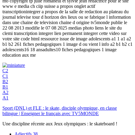
mo copyright fp julie romanelli et sylvie jean redactrice pour le site
www e media ch ciip suisse a propos onglet actif
transcriptionintegrer a propos de la salle de redaction au plateau du
journal televise tour d horizon des lieux ou se fabrique l information
dans une chaine de television chaine d origine tv5monde publie le
22 08 2013 modifie le 07 08 2025 medias photo liens le site du
clemi transcription integrer lien permanent integrer cette video sur
votre site code html ressource issue de image adolescents a1 1 a1 a2
b1 b2 261 fiches pedagogiques 1 image d ou vient l info a2 b1 b2 c1
adolescents16 18 ansadultes10 fiches pedagogiques 1 image
education aux me
C2
C1
B2
B1
A2
A1
Sport (DNL) et FLE : le skate, disciple olympique, en classe
bilingue | Enseigner le français avec TV5MONDE
Une discipline récente aux Jeux olympiques : le skateboard !
Adjectifs
38