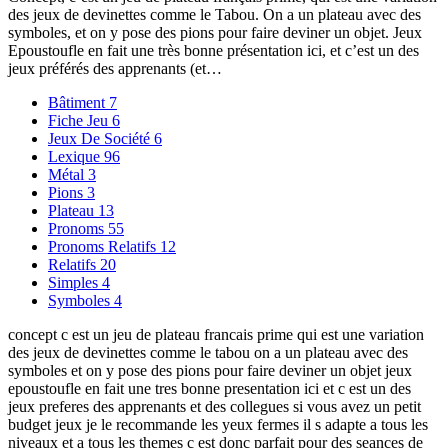
des jeux de devinettes comme le Tabou. On a un plateau avec des
symboles, et on y pose des pions pour faire deviner un objet. Jeux
Epoustoufle en fait une très bonne présentation ici, et c’est un des
jeux préférés des apprenants (et…
Bâtiment
7
Fiche Jeu
6
Jeux De Société
6
Lexique
96
Métal
3
Pions
3
Plateau
13
Pronoms
55
Pronoms Relatifs
12
Relatifs
20
Simples
4
Symboles
4
concept c est un jeu de plateau francais prime qui est une variation
des jeux de devinettes comme le tabou on a un plateau avec des
symboles et on y pose des pions pour faire deviner un objet jeux
epoustoufle en fait une tres bonne presentation ici et c est un des
jeux preferes des apprenants et des collegues si vous avez un petit
budget jeux je le recommande les yeux fermes il s adapte a tous les
niveaux et a tous les themes c est donc parfait pour des seances de