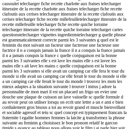
cassoulet telecharger fiche recette charlotte aux fraises telecharger
itineraire de la recette charlotte aux fraises telecharger fiche recette
clafoutis aux cerises telecharger itineraire de la recette clafoutis aux
cerises telecharger fiche recette millefeuilletelecharger itineraire de la
recette millefeuille telecharger fiche recette quiche lorraine
telecharger itineraire de la recette quiche lorraine telecharger cartes
questionstelecharger vignettes ingredientstelecharger g quelle phrase
est grammaticalement correcte parmi les 3 suivantes g quel est le
feminin du mot suivant un facteur une factresse une facteuse une
factrice il n a conquis jamais la france il n a conquis la france jamais
il n a jamais conquis la france c quelle conjugaison est la bonne
parmi les 3 suivantes elle s est lave les mains elle s est lavee les
mains elle s ait lave les mains c quelle conjugaison est la bonne
parmi les 3 suivantes si elle avait un camping car elle fera le tour du
monde si elle avait un camping car elle ferait le tour du monde si elle
a un camping car elle ferait le tour du monde l trouvez les mots les
mieux adaptes a la situation suivante l trouver l intrus j adore la
personnalite de mon mari il est un placard un frigo un evier une
douche une plaque de cuisson un lave vaisselle sc quelle formule d
au revoir peut on utiliser lorsqu on ecrit une lettre a un e ami e bien
cordialement gros bisous a toi au revoir grand et muscle bienveillant
et sociable agressif et tetu sc quel concept est typiquement francais la
fraternite l egalite hommes femmes la laicite g transformez la phrase
suivante au feminin g choisissez le bon pronom relatif le garcon
timide s avance au tableau nous allons voir le film j ai parle hier soir