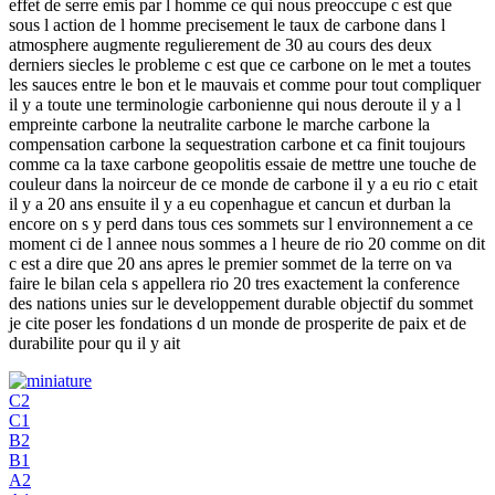
effet de serre emis par l homme ce qui nous preoccupe c est que
sous l action de l homme precisement le taux de carbone dans l
atmosphere augmente regulierement de 30 au cours des deux
derniers siecles le probleme c est que ce carbone on le met a toutes
les sauces entre le bon et le mauvais et comme pour tout compliquer
il y a toute une terminologie carbonienne qui nous deroute il y a l
empreinte carbone la neutralite carbone le marche carbone la
compensation carbone la sequestration carbone et ca finit toujours
comme ca la taxe carbone geopolitis essaie de mettre une touche de
couleur dans la noirceur de ce monde de carbone il y a eu rio c etait
il y a 20 ans ensuite il y a eu copenhague et cancun et durban la
encore on s y perd dans tous ces sommets sur l environnement a ce
moment ci de l annee nous sommes a l heure de rio 20 comme on dit
c est a dire que 20 ans apres le premier sommet de la terre on va
faire le bilan cela s appellera rio 20 tres exactement la conference
des nations unies sur le developpement durable objectif du sommet
je cite poser les fondations d un monde de prosperite de paix et de
durabilite pour qu il y ait
C2
C1
B2
B1
A2