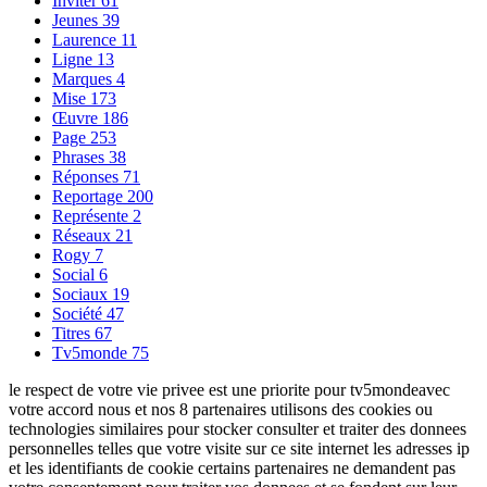
Inviter
61
Jeunes
39
Laurence
11
Ligne
13
Marques
4
Mise
173
Œuvre
186
Page
253
Phrases
38
Réponses
71
Reportage
200
Représente
2
Réseaux
21
Rogy
7
Social
6
Sociaux
19
Société
47
Titres
67
Tv5monde
75
le respect de votre vie privee est une priorite pour tv5mondeavec
votre accord nous et nos 8 partenaires utilisons des cookies ou
technologies similaires pour stocker consulter et traiter des donnees
personnelles telles que votre visite sur ce site internet les adresses ip
et les identifiants de cookie certains partenaires ne demandent pas