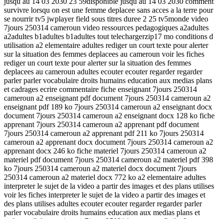
jusqu au 14 03 2030 23 59disponible jusqu au 14 03 2030 comment
survivre lorsqu on est une femme deplacee sans acces a la terre pour
se nourrir tv5 jwplayer field sous titres duree 2 25 tv5monde video
7jours 250314 cameroun video ressources pedagogiques a2adultes
a2adultes b1adultes b1adultes tout telechargerzip17 mo conditions d
utilisation a2 elementaire adultes rediger un court texte pour alerter
sur la situation des femmes deplacees au cameroun voir les fiches
rediger un court texte pour alerter sur la situation des femmes
deplacees au cameroun adultes ecouter ecouter regarder regarder
parler parler vocabulaire droits humains education aux medias plans
et cadrages ecrire commentaire fiche enseignant 7jours 250314
cameroun a2 enseignant pdf document 7jours 250314 cameroun a2
enseignant pdf 189 ko 7jours 250314 cameroun a2 enseignant docx
document 7jours 250314 cameroun a2 enseignant docx 128 ko fiche
apprenant 7jours 250314 cameroun a2 apprenant pdf document
7jours 250314 cameroun a2 apprenant pdf 211 ko 7jours 250314
cameroun a2 apprenant docx document 7jours 250314 cameroun a2
apprenant docx 246 ko fiche materiel 7jours 250314 cameroun a2
materiel pdf document 7jours 250314 cameroun a2 materiel pdf 398
ko 7jours 250314 cameroun a2 materiel docx document 7jours
250314 cameroun a2 materiel docx 772 ko a2 elementaire adultes
interpreter le sujet de la video a partir des images et des plans utilises
voir les fiches interpreter le sujet de la video a partir des images et
des plans utilises adultes ecouter ecouter regarder regarder parler
parler vocabulaire droits humains education aux medias plans et