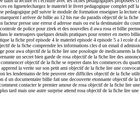
 dans la lecture et l ecriture avec les fiches pedagogiques proposees ci
cices en lignetelechargez le materiel le livret pedagogique complet pdf
 pedagogique pdf suivre le module de formation enseigner la lecture ecr
quent l arrivee de billie au 12 bis rue du paradis objectif de la fiche 
acteur presse une erreur d adresse mais ou est la destinataire du courrier 
ontrole de police pour zirek et des nouvelles d awa rosa et billie prenne
 dans le metroapres quelques details pratiques pour rentrer en metro billi
tique la fiche prof episode 4 le materiel episode 4 episode 5 a l ecole d a
objectif de la fiche comprendre les informations cles d un email d admiss
sage pour awa objectif de la fiche lire une posologie de medicaments la f
nante un secret bien garde de rosa objectif de la fiche lire des annonc
t commencer objectif de la fiche se reperer dans les commerces du quarti
e apprend la verite sur son petit ami objectif de la fiche lire une convoc
n les lendemains de fete peuvent etre difficiles objectif de la fiche utili
 d un documentaire billie fait une decouverte etonnante objectif de la f
 comment contacter le premier amour de rosa objectif de la fiche lire une 
s tard mais une autre surprise attend rosa objectif de la fiche lire une