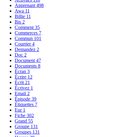
Apprenant
498
Awa
11
Billie
11
Bis
2
Comment
35
Commerces
7
Commun
101
Courrier
4
Demandez
2
Doc
2
Document
47
Documents
8
Écran
3
Écrire
12
Écrit
21
Écrivez
1
Email
2
Épisode
39
Étiquettes
7
Eur
1
Fiche
302
Grand
55
Groupe
131
Groupes
131