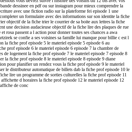
 dessous vous devrez suivre l histoire des voisins du 12 bis avec vos
 la bande dessinee en pdf ou sur instagram pour mieux comprendre la
iture avec une fiction radio sur la plateforme fei episode 1 une
completer un formulaire avec des informations sur son identite la fiche
objectif de la fiche trier le courrier de sa boite aux lettres la fiche
nt une decision audacieuse objectif de la fiche lire des plaques de rue
e et rosa passent a l action pour donner toutes ses chances a awa
rtzirek se confie a ses voisines sa famille lui manque pour billie c est l
ion la fiche prof episode 5 le materiel episode 5 episode 6 au
iche prof episode 6 le materiel episode 6 episode 7 la chambre de
es de logement la fiche prof episode 7 le materiel episode 7 episode 8
er la fiche prof episode 8 le materiel episode 8 episode 9 diane
ation pour planifier un rendez vous la fiche prof episode 9 le materiel
ser le distributeur automatique de billets dab la fiche prof episode 10 le
iche lire un programme de sorties culturelles la fiche prof episode 11
affichette d horaires la fiche prof episode 12 le materiel episode 12
 affiche de conc