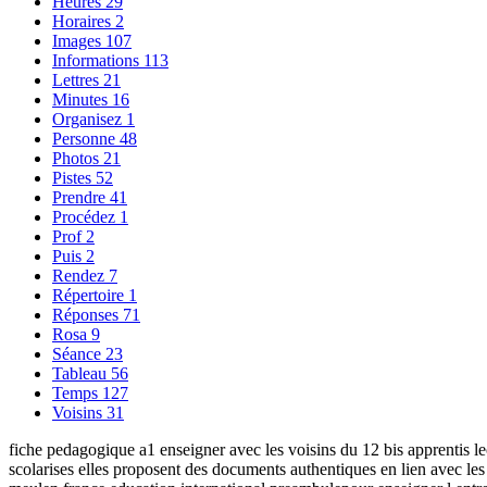
Heures
29
Horaires
2
Images
107
Informations
113
Lettres
21
Minutes
16
Organisez
1
Personne
48
Photos
21
Pistes
52
Prendre
41
Procédez
1
Prof
2
Puis
2
Rendez
7
Répertoire
1
Réponses
71
Rosa
9
Séance
23
Tableau
56
Temps
127
Voisins
31
fiche pedagogique a1 enseigner avec les voisins du 12 bis apprentis lect
scolarises elles proposent des documents authentiques en lien avec les 