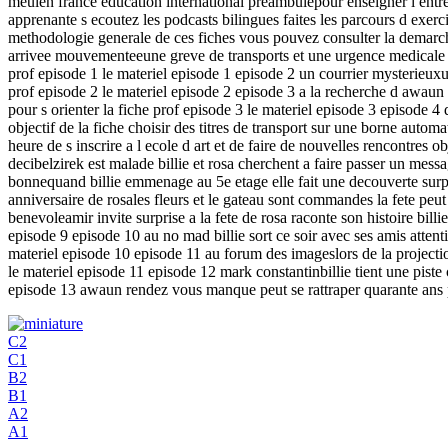
meulen france education international preambulepour enseigner l entree
apprenante s ecoutez les podcasts bilingues faites les parcours d exer
methodologie generale de ces fiches vous pouvez consulter la demarche
arrivee mouvementeeune greve de transports et une urgence medicale mar
prof episode 1 le materiel episode 1 episode 2 un courrier mysterieuxun f
prof episode 2 le materiel episode 2 episode 3 a la recherche d awaun c
pour s orienter la fiche prof episode 3 le materiel episode 3 episode 4
objectif de la fiche choisir des titres de transport sur une borne automa
heure de s inscrire a l ecole d art et de faire de nouvelles rencontres 
decibelzirek est malade billie et rosa cherchent a faire passer un mes
bonnequand billie emmenage au 5e etage elle fait une decouverte surpre
anniversaire de rosales fleurs et le gateau sont commandes la fete peu
benevoleamir invite surprise a la fete de rosa raconte son histoire billi
episode 9 episode 10 au no mad billie sort ce soir avec ses amis attentio
materiel episode 10 episode 11 au forum des imageslors de la projection
le materiel episode 11 episode 12 mark constantinbillie tient une piste
episode 13 awaun rendez vous manque peut se rattraper quarante ans plu
C2
C1
B2
B1
A2
A1