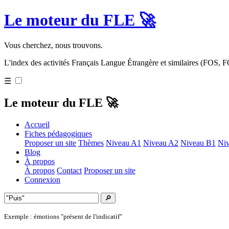
Le moteur du FLE 🚀
Vous cherchez, nous trouvons.
L'index des activités Français Langue Étrangère et similaires (FOS,
☰
Le moteur du FLE 🚀
Accueil
Fiches pédagogiques
Proposer un site
Thèmes
Niveau A1
Niveau A2
Niveau B1
Ni
Blog
À propos
À propos
Contact
Proposer un site
Connexion
🔎
Exemple : émotions "présent de l'indicatif"