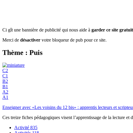
Ci gît une bannière de publicité qui nous aide à
garder ce site gratuit
Merci de
désactiver
votre bloqueur de pub pour ce site.
Thème : Puis
C2
C1
B2
B1
A2
A1
Enseigner avec «Les voisins du 12 bis» : apprentis lecteurs et scripteu
Ces treize fiches pédagogiques visent l’apprentissage de la lecture et
Activité
835
Activités
118