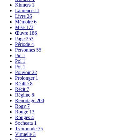
Khmers
1
Laurence
11
Livre
26
Mémoire
6
Mise
173
Œuvre
186
Page
253
Période
4
Personnes
55
Pin
1
Pol
1
Pot
1
Pouvoir
22
Prolonger
1
Réalité
8
Récit
7
Régime
6
Reportage
200
Rogy
7
Rouge
13
Rouges
4
Socheata
1
Tv5monde
75
Virtuelle
3
Vivras
1