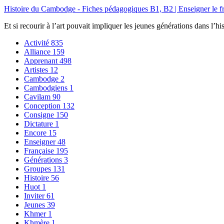
Histoire du Cambodge - Fiches pédagogiques B1, B2 | Enseigner l
Et si recourir à l’art pouvait impliquer les jeunes générations dans l’hi
Activité
835
Alliance
159
Apprenant
498
Artistes
12
Cambodge
2
Cambodgiens
1
Cavilam
90
Conception
132
Consigne
150
Dictature
1
Encore
15
Enseigner
48
Française
195
Générations
3
Groupes
131
Histoire
56
Huot
1
Inviter
61
Jeunes
39
Khmer
1
Khmère
1