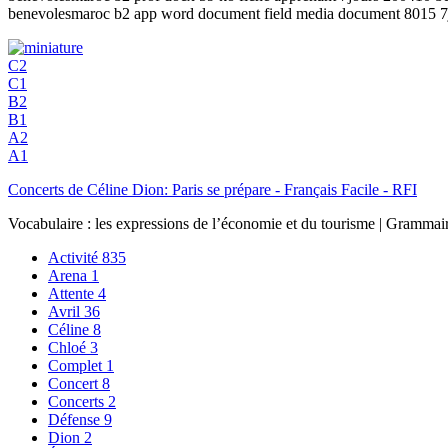
benevolesmaroc b2 app word document field media document 8015 7
C2
C1
B2
B1
A2
A1
Concerts de Céline Dion: Paris se prépare - Français Facile - RFI
Vocabulaire : les expressions de l’économie et du tourisme | Grammaire
Activité
835
Arena
1
Attente
4
Avril
36
Céline
8
Chloé
3
Complet
1
Concert
8
Concerts
2
Défense
9
Dion
2