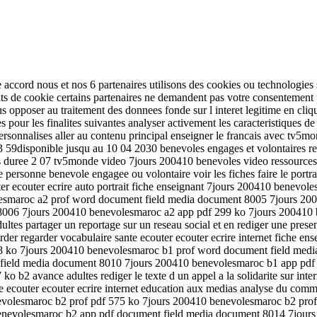
 accord nous et nos 6 partenaires utilisons des cookies ou technologies s
tifiants de cookie certains partenaires ne demandent pas votre consentemen
opposer au traitement des donnees fonde sur l interet legitime en cliqua
es pour les finalites suivantes analyser activement les caracteristiques de 
 personnalises aller au contenu principal enseigner le francais avec tv5
23 59disponible jusqu au 10 04 2030 benevoles engages et volontaires re
tres duree 2 07 tv5monde video 7jours 200410 benevoles video ressource
 une personne benevole engagee ou volontaire voir les fiches faire le po
outer ecouter ecrire auto portrait fiche enseignant 7jours 200410 bene
smaroc a2 prof word document field media document 8005 7jours 2004
8006 7jours 200410 benevolesmaroc a2 app pdf 299 ko 7jours 200410
s partager un reportage sur un reseau social et en rediger une presenta
rder regarder vocabulaire sante ecouter ecouter ecrire internet fiche 
 ko 7jours 200410 benevolesmaroc b1 prof word document field medi
 field media document 8010 7jours 200410 benevolesmaroc b1 app pdf
vance adultes rediger le texte d un appel a la solidarite sur internet v
ue ecouter ecouter ecrire internet education aux medias analyse du com
evolesmaroc b2 prof pdf 575 ko 7jours 200410 benevolesmaroc b2 pro
benevolesmaroc b2 app pdf document field media document 8014 7jour