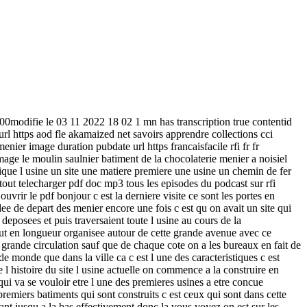
18 00modifie le 03 11 2022 18 02 1 mn has transcription true contentid
https aod fle akamaized net savoirs apprendre collections cci
nier image duration pubdate url https francaisfacile rfi fr fr
mage le moulin saulnier batiment de la chocolaterie menier a noisiel
exique l usine un site une matiere premiere une usine un chemin de fer
tout telecharger pdf doc mp3 tous les episodes du podcast sur rfi
 ouvrir le pdf bonjour c est la derniere visite ce sont les portes en
 idee de depart des menier encore une fois c est qu on avait un site qui
 deposees et puis traversaient toute l usine au cours de la
 tout en longueur organisee autour de cette grande avenue avec ce
te grande circulation sauf que de chaque cote on a les bureaux en fait de
de monde que dans la ville ca c est l une des caracteristiques c est
l histoire du site l usine actuelle on commence a la construire en
ui va se vouloir etre l une des premieres usines a etre concue
remiers batiments qui sont construits c est ceux qui sont dans cette
ant jusqu a la bas effectivement donc la vous voyez on est sur les