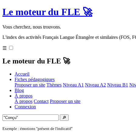
Le moteur du FLE 🚀
Vous cherchez, nous trouvons.
L'index des activités Français Langue Étrangère et similaires (FOS,
☰
Le moteur du FLE 🚀
Accueil
Fiches pédagogiques
Proposer un site
Thèmes
Niveau A1
Niveau A2
Niveau B1
Ni
Blog
À propos
À propos
Contact
Proposer un site
Connexion
🔎
Exemple : émotions "présent de l'indicatif"