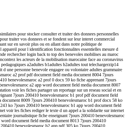
imilaires pour stocker consulter et traiter des donnees personnelles
t pour traiter vos donnees et se fondent sur leur interet commercial
nt sur en savoir plus ou en allant dans notre politique de
l appareil pour l identification fonctionnalites essentielles mesure d
monde rechercher login back to top des benevoles mobilises au maroc
ncontrez les acteurs de la mobilisation marocaine face au coronavirus
s pedagogiques a2adultes b1adultes b2adultes tout telechargerzip14
rtrait d une personne benevole engagee ou volontaire adultes grammaire
volesmaroc a2 prof pdf document field media document 8004 7jours
10 benevolesmaroc a2 prof 0 docx 59 ko fiche apprenant 7jours
 benevolesmaroc a2 app word document field media document 8007
tion voir les fiches partager un reportage sur un reseau social et en
enseignant 7jours 200410 benevolesmaroc b1 prof pdf document field
a document 8009 7jours 200410 benevolesmaroc b1 prof docx 58 ko
 243 ko 7jours 200410 benevolesmaroc b1 app word document field
oir les fiches rediger le texte d un appel a la solidarite sur internet
mentaire journalistique fiche enseignant 7jours 200410 benevolesmaroc
f word document field media document 8013 7jours 200410
s 200410 benevolesmaroc b2 app pdf 305 ko 7jours 200410