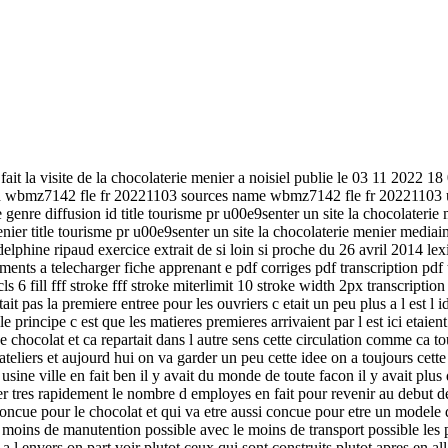
fait la visite de la chocolaterie menier a noisiel publie le 03 11 2022 
wbmz7142 fle fr 20221103 sources name wbmz7142 fle fr 20221103 url 
enre diffusion id title tourisme pr u00e9senter un site la chocolaterie me
nier title tourisme pr u00e9senter un site la chocolaterie menier mediai
 delphine ripaud exercice extrait de si loin si proche du 26 avril 2014 l
nts a telecharger fiche apprenant e pdf corriges pdf transcription pdf 
cls 6 fill fff stroke fff stroke miterlimit 10 stroke width 2px transcription
tait pas la premiere entree pour les ouvriers c etait un peu plus a l est l
 principe c est que les matieres premieres arrivaient par l est ici etaient
 de chocolat et ca repartait dans l autre sens cette circulation comme ca
 ateliers et aujourd hui on va garder un peu cette idee on a toujours cet
usine ville en fait ben il y avait du monde de toute facon il y avait plus 
r tres rapidement le nombre d employes en fait pour revenir au debut de 
ncue pour le chocolat et qui va etre aussi concue pour etre un modele q
 moins de manutention possible avec le moins de transport possible les p
l envers on part voir plutot ceux qui sont construits plutot apres en all