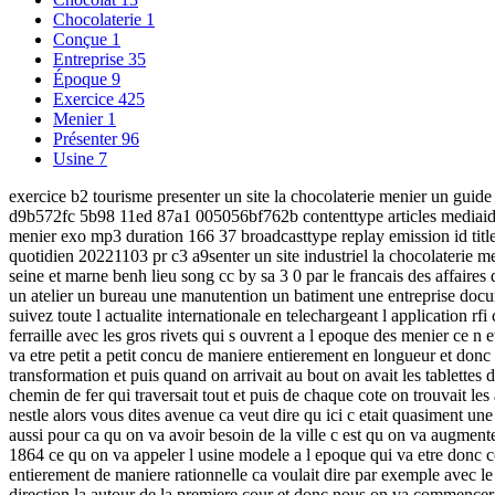
Chocolaterie
1
Conçue
1
Entreprise
35
Époque
9
Exercice
425
Menier
1
Présenter
96
Usine
7
exercice b2 tourisme presenter un site la chocolaterie menier un guide 
d9b572fc 5b98 11ed 87a1 005056bf762b contenttype articles mediaid 
menier exo mp3 duration 166 37 broadcasttype replay emission id title g
quotidien 20221103 pr c3 a9senter un site industriel la chocolaterie me
seine et marne benh lieu song cc by sa 3 0 par le francais des affaires
un atelier un bureau une manutention un batiment une entreprise docume
suivez toute l actualite internationale en telechargeant l application rfi 
ferraille avec les gros rivets qui s ouvrent a l epoque des menier ce n e
va etre petit a petit concu de maniere entierement en longueur et donc le
transformation et puis quand on arrivait au bout on avait les tablettes
chemin de fer qui traversait tout et puis de chaque cote on trouvait les
nestle alors vous dites avenue ca veut dire qu ici c etait quasiment une 
aussi pour ca qu on va avoir besoin de la ville c est qu on va augmente
1864 ce qu on va appeler l usine modele a l epoque qui va etre donc co
entierement de maniere rationnelle ca voulait dire par exemple avec le
direction la autour de la premiere cour et donc nous on va commencer a 