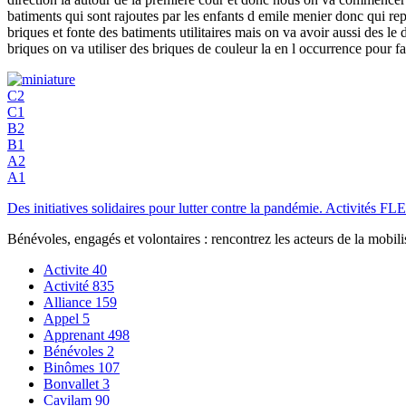
batiments qui sont rajoutes par les enfants d emile menier donc qui repr
briques et fonte des batiments utilitaires mais on va avoir aussi des l
briques on va utiliser des briques de couleur la en l occurrence pour f
C2
C1
B2
B1
A2
A1
Des initiatives solidaires pour lutter contre la pandémie. Activités
Bénévoles, engagés et volontaires : rencontrez les acteurs de la mobil
Activite
40
Activité
835
Alliance
159
Appel
5
Apprenant
498
Bénévoles
2
Binômes
107
Bonvallet
3
Cavilam
90