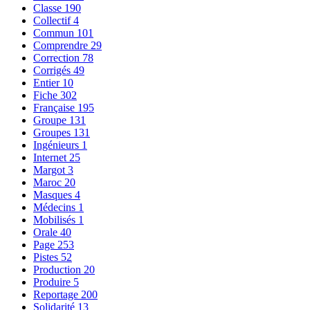
Classe
190
Collectif
4
Commun
101
Comprendre
29
Correction
78
Corrigés
49
Entier
10
Fiche
302
Française
195
Groupe
131
Groupes
131
Ingénieurs
1
Internet
25
Margot
3
Maroc
20
Masques
4
Médecins
1
Mobilisés
1
Orale
40
Page
253
Pistes
52
Production
20
Produire
5
Reportage
200
Solidarité
13