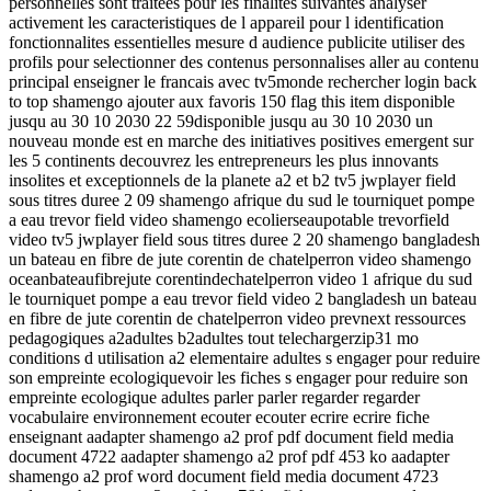
personnelles sont traitees pour les finalites suivantes analyser
activement les caracteristiques de l appareil pour l identification
fonctionnalites essentielles mesure d audience publicite utiliser des
profils pour selectionner des contenus personnalises aller au contenu
principal enseigner le francais avec tv5monde rechercher login back
to top shamengo ajouter aux favoris 150 flag this item disponible
jusqu au 30 10 2030 22 59disponible jusqu au 30 10 2030 un
nouveau monde est en marche des initiatives positives emergent sur
les 5 continents decouvrez les entrepreneurs les plus innovants
insolites et exceptionnels de la planete a2 et b2 tv5 jwplayer field
sous titres duree 2 09 shamengo afrique du sud le tourniquet pompe
a eau trevor field video shamengo ecolierseaupotable trevorfield
video tv5 jwplayer field sous titres duree 2 20 shamengo bangladesh
un bateau en fibre de jute corentin de chatelperron video shamengo
oceanbateaufibrejute corentindechatelperron video 1 afrique du sud
le tourniquet pompe a eau trevor field video 2 bangladesh un bateau
en fibre de jute corentin de chatelperron video prevnext ressources
pedagogiques a2adultes b2adultes tout telechargerzip31 mo
conditions d utilisation a2 elementaire adultes s engager pour reduire
son empreinte ecologiquevoir les fiches s engager pour reduire son
empreinte ecologique adultes parler parler regarder regarder
vocabulaire environnement ecouter ecouter ecrire ecrire fiche
enseignant aadapter shamengo a2 prof pdf document field media
document 4722 aadapter shamengo a2 prof pdf 453 ko aadapter
shamengo a2 prof word document field media document 4723