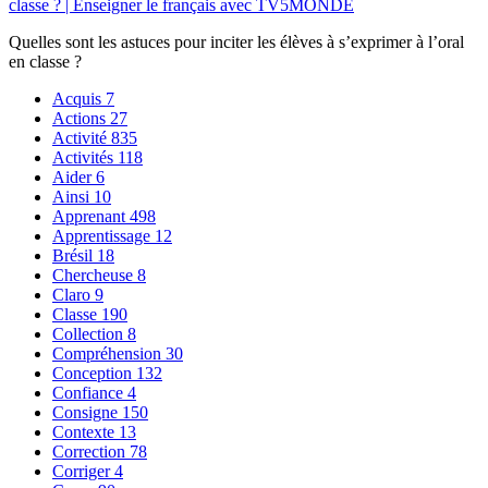
classe ? | Enseigner le français avec TV5MONDE
Quelles sont les astuces pour inciter les élèves à s’exprimer à l’oral
en classe ?
Acquis
7
Actions
27
Activité
835
Activités
118
Aider
6
Ainsi
10
Apprenant
498
Apprentissage
12
Brésil
18
Chercheuse
8
Claro
9
Classe
190
Collection
8
Compréhension
30
Conception
132
Confiance
4
Consigne
150
Contexte
13
Correction
78
Corriger
4