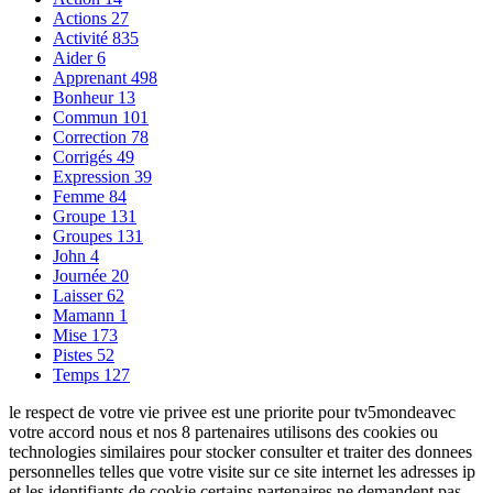
Actions
27
Activité
835
Aider
6
Apprenant
498
Bonheur
13
Commun
101
Correction
78
Corrigés
49
Expression
39
Femme
84
Groupe
131
Groupes
131
John
4
Journée
20
Laisser
62
Mamann
1
Mise
173
Pistes
52
Temps
127
le respect de votre vie privee est une priorite pour tv5mondeavec
votre accord nous et nos 8 partenaires utilisons des cookies ou
technologies similaires pour stocker consulter et traiter des donnees
personnelles telles que votre visite sur ce site internet les adresses ip
et les identifiants de cookie certains partenaires ne demandent pas