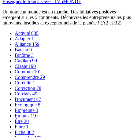
Enseigner le français avec TV5MONDE
Un nouveau monde est en marche. Des initiatives positives
émergent sur les 5 continents. Découvrez les entrepreneurs les plus
innovants, insolites et exceptionnels de la planète ! (A2 et B2)
Activité
835
Adapter
1
Alliance
159
Bateau
9
Binôme
3
Cavilam
90
Classe
190
Commun
101
Comprendre
29
Corentin
1
Correction
78
Corrigés
49
Document
47
Écologique
8
Empreinte
3
Enfants
110
Être
20
Fibre
1
Fiche
302