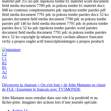
materiel pdf 355 ko pdc mpokora tombe b1 materiel word document
field media document 7789 pdc m pokora tombe b1 materiel docx
688 ko contenus complementaires pdc mpokora tombe paroles pdf
field media document 7791 pdc m pokora tombe paroles docx 52 ko
paroles document field media document 7790 pdc m pokora tombe
paroles pdf 146 ko field media document 7791 pdc m pokora tombe
paroles docx 52 ko pdc mpokora tombe paroles word paroles
document field media document 7791 pdc m pokora tombe paroles
docx 52 ko copyright fp tatiana besory cavilam alliance francaise
vichy a propos onglet actif transcriptionintegrer a propos producti
C2
C1
B2
B1
A2
A1
Découvrez la chanson « On s'en fout » de John Mamann en classe
de FLE | Enseigner le français avec TV5MONDE
John Mamann nous entraîne dans une ode à la positivité et au
lâcher-prise. Imaginer des actions lors d’une journée spéciale.
Action
14