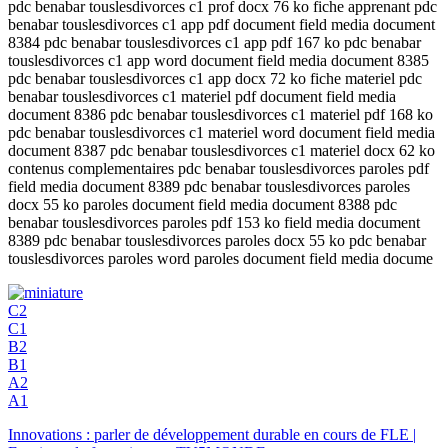
pdc benabar touslesdivorces c1 prof docx 76 ko fiche apprenant pdc
benabar touslesdivorces c1 app pdf document field media document
8384 pdc benabar touslesdivorces c1 app pdf 167 ko pdc benabar
touslesdivorces c1 app word document field media document 8385
pdc benabar touslesdivorces c1 app docx 72 ko fiche materiel pdc
benabar touslesdivorces c1 materiel pdf document field media
document 8386 pdc benabar touslesdivorces c1 materiel pdf 168 ko
pdc benabar touslesdivorces c1 materiel word document field media
document 8387 pdc benabar touslesdivorces c1 materiel docx 62 ko
contenus complementaires pdc benabar touslesdivorces paroles pdf
field media document 8389 pdc benabar touslesdivorces paroles
docx 55 ko paroles document field media document 8388 pdc
benabar touslesdivorces paroles pdf 153 ko field media document
8389 pdc benabar touslesdivorces paroles docx 55 ko pdc benabar
touslesdivorces paroles word paroles document field media docume
C2
C1
B2
B1
A2
A1
Innovations : parler de développement durable en cours de FLE |