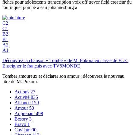
fiches pour adolescents transcription voix off trevor field createur du
tourniquet pompe a eau johannesburg a
C2
C1
B2
B1
A2
A1
Découvrez la chanson « Tombé » de M. Pokora en classe de FLE |
Enseigner le français avec TV5MONDE
Tomber amoureux et déclarer son amour : découvrez le nouveau
titre de M. Pokora.
Actions
27
Activité
835
Alliance
159
Amour
50
Apprenant
498
Bésory
3
Bravo
1
Cavilam
90