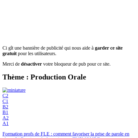
Ci gît une bannière de publicité qui nous aide à
garder ce site
gratuit
pour les utilisateurs.
Merci de
désactiver
votre bloqueur de pub pour ce site.
Thème : Production Orale
C2
C1
B2
B1
A2
A1
Formation profs de FLE : comment favoriser la prise de parole en