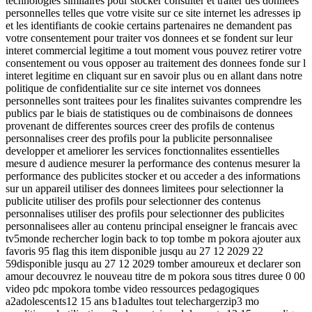
technologies similaires pour stocker consulter et traiter des donnees
personnelles telles que votre visite sur ce site internet les adresses ip
et les identifiants de cookie certains partenaires ne demandent pas
votre consentement pour traiter vos donnees et se fondent sur leur
interet commercial legitime a tout moment vous pouvez retirer votre
consentement ou vous opposer au traitement des donnees fonde sur l
interet legitime en cliquant sur en savoir plus ou en allant dans notre
politique de confidentialite sur ce site internet vos donnees
personnelles sont traitees pour les finalites suivantes comprendre les
publics par le biais de statistiques ou de combinaisons de donnees
provenant de differentes sources creer des profils de contenus
personnalises creer des profils pour la publicite personnalisee
developper et ameliorer les services fonctionnalites essentielles
mesure d audience mesurer la performance des contenus mesurer la
performance des publicites stocker et ou acceder a des informations
sur un appareil utiliser des donnees limitees pour selectionner la
publicite utiliser des profils pour selectionner des contenus
personnalises utiliser des profils pour selectionner des publicites
personnalisees aller au contenu principal enseigner le francais avec
tv5monde rechercher login back to top tombe m pokora ajouter aux
favoris 95 flag this item disponible jusqu au 27 12 2029 22
59disponible jusqu au 27 12 2029 tomber amoureux et declarer son
amour decouvrez le nouveau titre de m pokora sous titres duree 0 00
video pdc mpokora tombe video ressources pedagogiques
a2adolescents12 15 ans b1adultes tout telechargerzip3 mo