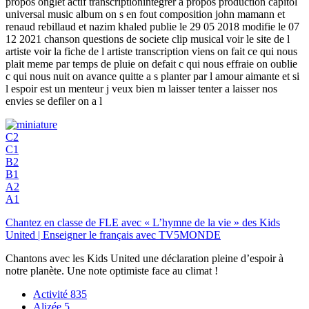
propos onglet actif transcriptionintegrer a propos production capitol
universal music album on s en fout composition john mamann et
renaud rebillaud et nazim khaled publie le 29 05 2018 modifie le 07
12 2021 chanson questions de societe clip musical voir le site de l
artiste voir la fiche de l artiste transcription viens on fait ce qui nous
plait meme par temps de pluie on defait c qui nous effraie on oublie
c qui nous nuit on avance quitte a s planter par l amour aimante et si
l espoir est un menteur j veux bien m laisser tenter a laisser nos
envies se defiler on a l
C2
C1
B2
B1
A2
A1
Chantez en classe de FLE avec « L’hymne de la vie » des Kids
United | Enseigner le français avec TV5MONDE
Chantons avec les Kids United une déclaration pleine d’espoir à
notre planète. Une note optimiste face au climat !
Activité
835
Alizée
5