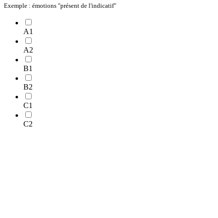
Exemple : émotions "présent de l'indicatif"
A1
A2
B1
B2
C1
C2