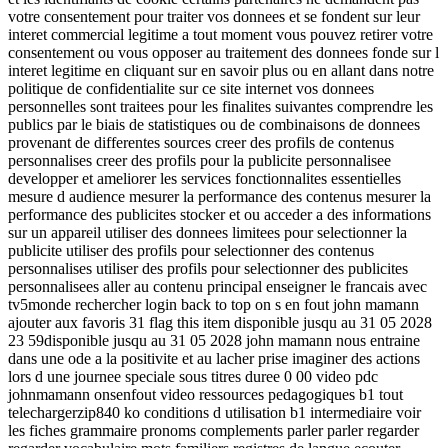
votre consentement pour traiter vos donnees et se fondent sur leur
interet commercial legitime a tout moment vous pouvez retirer votre
consentement ou vous opposer au traitement des donnees fonde sur l
interet legitime en cliquant sur en savoir plus ou en allant dans notre
politique de confidentialite sur ce site internet vos donnees
personnelles sont traitees pour les finalites suivantes comprendre les
publics par le biais de statistiques ou de combinaisons de donnees
provenant de differentes sources creer des profils de contenus
personnalises creer des profils pour la publicite personnalisee
developper et ameliorer les services fonctionnalites essentielles
mesure d audience mesurer la performance des contenus mesurer la
performance des publicites stocker et ou acceder a des informations
sur un appareil utiliser des donnees limitees pour selectionner la
publicite utiliser des profils pour selectionner des contenus
personnalises utiliser des profils pour selectionner des publicites
personnalisees aller au contenu principal enseigner le francais avec
tv5monde rechercher login back to top on s en fout john mamann
ajouter aux favoris 31 flag this item disponible jusqu au 31 05 2028
23 59disponible jusqu au 31 05 2028 john mamann nous entraine
dans une ode a la positivite et au lacher prise imaginer des actions
lors d une journee speciale sous titres duree 0 00 video pdc
johnmamann onsenfout video ressources pedagogiques b1 tout
telechargerzip840 ko conditions d utilisation b1 intermediaire voir
les fiches grammaire pronoms complements parler parler regarder