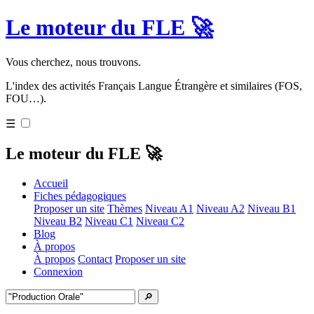
Le moteur du FLE 🚀
Vous cherchez, nous trouvons.
L'index des activités Français Langue Étrangère et similaires (FOS,
FOU…).
☰
Le moteur du FLE 🚀
Accueil
Fiches pédagogiques
Proposer un site
Thèmes
Niveau A1
Niveau A2
Niveau B1
Niveau B2
Niveau C1
Niveau C2
Blog
À propos
À propos
Contact
Proposer un site
Connexion
🔎