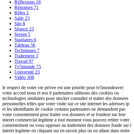
Réflexions
18
Réponses
71
Rôles
2
Salle
23
São
8
Séance
23
Seront
5
Stagiaires
6
Tableau
56
Techniques
7
Traitement
3
Travail
97
Tv5monde
75
Université
23
Vidéo
308
le respect de votre vie privee est une priorite pour tv5mondeavec
votre accord nous et nos 6 partenaires utilisons des cookies ou
technologies similaires pour stocker consulter et traiter des donnees
personnelles telles que votre visite sur ce site internet les adresses ip
et les identifiants de cookie certains partenaires ne demandent pas
votre consentement pour traiter vos donnees et se fondent sur leur
interet commercial legitime a tout moment vous pouvez retirer votre
consentement ou vous opposer au traitement des donnees fonde sur l
interet legitime en cliquant sur en savoir plus ou en allant dans notre