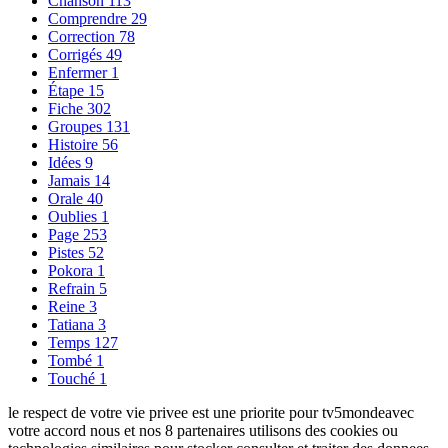
Chanson
113
Comprendre
29
Correction
78
Corrigés
49
Enfermer
1
Étape
15
Fiche
302
Groupes
131
Histoire
56
Idées
9
Jamais
14
Orale
40
Oublies
1
Page
253
Pistes
52
Pokora
1
Refrain
5
Reine
3
Tatiana
3
Temps
127
Tombé
1
Touché
1
le respect de votre vie privee est une priorite pour tv5mondeavec
votre accord nous et nos 8 partenaires utilisons des cookies ou