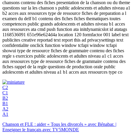
chansons contenu des fiches presentation de la chanson ou du theme
questions sur la les chanson s public adolescents et adultes niveau a1
b2 acces aux ressources type de ressource fiches de preparation a l
examen du delf b1 contenu des fiches fiches thematiques toutes
competences public grands adolescents et adultes niveau b1 acces
aux ressources ata cmd push function ata initdynamicslot id atatags
1168536091 651e96e624d4a location 120 formfactor 001 label text
publicites creative reportad text report this ad privacysettings text
confidentialite onclick function window tcfapi window tcfapi
showui type de ressource fiches de grammaire contenu des fiches
regle s exercices public adolescents et adultes niveau a1 c1 acces
aux ressources type de ressource fiches de grammaire contenu des
fiches rappel de la regle questions de production orale public
adolescents et adultes niveau a1 b1 acces aux ressources type co
C2
C1
B2
B1
A2
A1
Chanson et FLE : aider « Tous les divorcés » avec Bénabar. |
Enseigner le français avec TV5MONDE