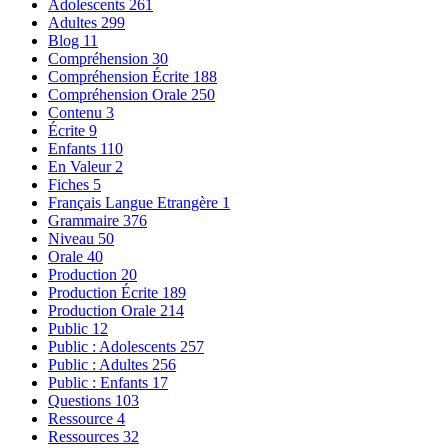
Adolescents
261
Adultes
299
Blog
11
Compréhension
30
Compréhension Écrite
188
Compréhension Orale
250
Contenu
3
Écrite
9
Enfants
110
En Valeur
2
Fiches
5
Français Langue Etrangère
1
Grammaire
376
Niveau
50
Orale
40
Production
20
Production Écrite
189
Production Orale
214
Public
12
Public : Adolescents
257
Public : Adultes
256
Public : Enfants
17
Questions
103
Ressource
4
Ressources
32