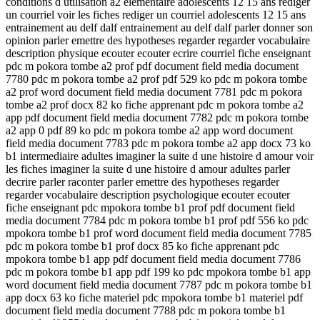
conditions d utilisation a2 elementaire adolescents 12 15 ans rediger
un courriel voir les fiches rediger un courriel adolescents 12 15 ans
entrainement au delf dalf entrainement au delf dalf parler donner son
opinion parler emettre des hypotheses regarder regarder vocabulaire
description physique ecouter ecouter ecrire courriel fiche enseignant
pdc m pokora tombe a2 prof pdf document field media document
7780 pdc m pokora tombe a2 prof pdf 529 ko pdc m pokora tombe
a2 prof word document field media document 7781 pdc m pokora
tombe a2 prof docx 82 ko fiche apprenant pdc m pokora tombe a2
app pdf document field media document 7782 pdc m pokora tombe
a2 app 0 pdf 89 ko pdc m pokora tombe a2 app word document
field media document 7783 pdc m pokora tombe a2 app docx 73 ko
b1 intermediaire adultes imaginer la suite d une histoire d amour voir
les fiches imaginer la suite d une histoire d amour adultes parler
decrire parler raconter parler emettre des hypotheses regarder
regarder vocabulaire description psychologique ecouter ecouter
fiche enseignant pdc mpokora tombe b1 prof pdf document field
media document 7784 pdc m pokora tombe b1 prof pdf 556 ko pdc
mpokora tombe b1 prof word document field media document 7785
pdc m pokora tombe b1 prof docx 85 ko fiche apprenant pdc
mpokora tombe b1 app pdf document field media document 7786
pdc m pokora tombe b1 app pdf 199 ko pdc mpokora tombe b1 app
word document field media document 7787 pdc m pokora tombe b1
app docx 63 ko fiche materiel pdc mpokora tombe b1 materiel pdf
document field media document 7788 pdc m pokora tombe b1