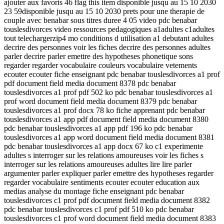
ajouter aux favoris 46 flag this item disponible jusqu au 15 10 2030
23 59disponible jusqu au 15 10 2030 prets pour une therapie de
couple avec benabar sous titres duree 4 05 video pdc benabar
touslesdivorces video ressources pedagogiques a1adultes c1adultes
tout telechargerzip4 mo conditions d utilisation a1 debutant adultes
decrire des personnes voir les fiches decrire des personnes adultes
parler decrire parler emettre des hypotheses phonetique sons
regarder regarder vocabulaire couleurs vocabulaire vetements
ecouter ecouter fiche enseignant pdc benabar touslesdivorces a1 prof
pdf document field media document 8378 pdc benabar
touslesdivorces a1 prof pdf 502 ko pdc benabar touslesdivorces a1
prof word document field media document 8379 pdc benabar
touslesdivorces a1 prof docx 78 ko fiche apprenant pdc benabar
touslesdivorces a1 app pdf document field media document 8380
pdc benabar touslesdivorces a1 app pdf 196 ko pdc benabar
touslesdivorces a1 app word document field media document 8381
pdc benabar touslesdivorces a1 app docx 67 ko c1 experimente
adultes s interroger sur les relations amoureuses voir les fiches s
interroger sur les relations amoureuses adultes lire lire parler
argumenter parler expliquer parler emettre des hypotheses regarder
regarder vocabulaire sentiments ecouter ecouter education aux
medias analyse du montage fiche enseignant pdc benabar
touslesdivorces c1 prof pdf document field media document 8382
pdc benabar touslesdivorces c1 prof pdf 510 ko pdc benabar
touslesdivorces c1 prof word document field media document 8383