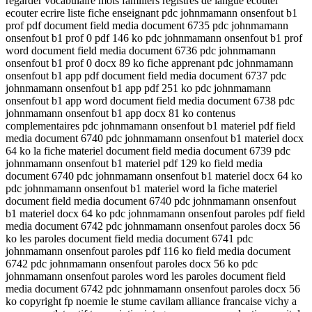
regarder vocabulaire mots familiers registres de langue ecouter
ecouter ecrire liste fiche enseignant pdc johnmamann onsenfout b1
prof pdf document field media document 6735 pdc johnmamann
onsenfout b1 prof 0 pdf 146 ko pdc johnmamann onsenfout b1 prof
word document field media document 6736 pdc johnmamann
onsenfout b1 prof 0 docx 89 ko fiche apprenant pdc johnmamann
onsenfout b1 app pdf document field media document 6737 pdc
johnmamann onsenfout b1 app pdf 251 ko pdc johnmamann
onsenfout b1 app word document field media document 6738 pdc
johnmamann onsenfout b1 app docx 81 ko contenus
complementaires pdc johnmamann onsenfout b1 materiel pdf field
media document 6740 pdc johnmamann onsenfout b1 materiel docx
64 ko la fiche materiel document field media document 6739 pdc
johnmamann onsenfout b1 materiel pdf 129 ko field media
document 6740 pdc johnmamann onsenfout b1 materiel docx 64 ko
pdc johnmamann onsenfout b1 materiel word la fiche materiel
document field media document 6740 pdc johnmamann onsenfout
b1 materiel docx 64 ko pdc johnmamann onsenfout paroles pdf field
media document 6742 pdc johnmamann onsenfout paroles docx 56
ko les paroles document field media document 6741 pdc
johnmamann onsenfout paroles pdf 116 ko field media document
6742 pdc johnmamann onsenfout paroles docx 56 ko pdc
johnmamann onsenfout paroles word les paroles document field
media document 6742 pdc johnmamann onsenfout paroles docx 56
ko copyright fp noemie le stume cavilam alliance francaise vichy a