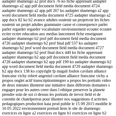
aadapter shamengo a2 prof docx 76 ko fiche apprenant aadapter
shamengo a2 app pdf document field media document 4724
aadapter shamengo a2 app pdf 267 ko aadapter shamengo a2 app
word document field media document 4725 aadapter shamengo a2
app docx 82 ko b2 avance adultes soutenir un projetvoir les fiches
soutenir un projet adultes grammaire cause et consequence parler
parler regarder regarder vocabulaire environnement ecouter ecouter
ecrire ecrire education aux medias lancement fiche enseignant
aadapter shamengo b2 prof pdf document field media document
4726 aadapter shamengo b2 prof final pdf 537 ko aadapter
shamengo b2 prof word document field media document 4727
aadapter shamengo b2 prof final docx 440 ko fiche apprenant
aadapter shamengo b2 app pdf document field media document
4728 aadapter shamengo b2 app pdf 199 ko aadapter shamengo b2
app word document field media document 4729 aadapter shamengo
b2 app docx 138 ko copyright fp magali foulon cavilam alliance
francaise vichy robert angeniol cavilam alliance francaise vichy a
propos onglet actif transcriptionintegrer a propos les portraits video
de deux minutes illustrent une initiative dans differents domaines s
engager pour les autres creer dans l ethique preserver la planete
prendre soin de soi ci dessus les portraits de trevor field et de
corentin de chatelperron pour illustrer nos suggestions d activites
pedagogiques production kaia prod publie le 15 09 2015 modifie le
16 05 2022 environnement portrait liens le site de shamengo
exercices en ligne a2 exercices en ligne b1 exercices en ligne b2