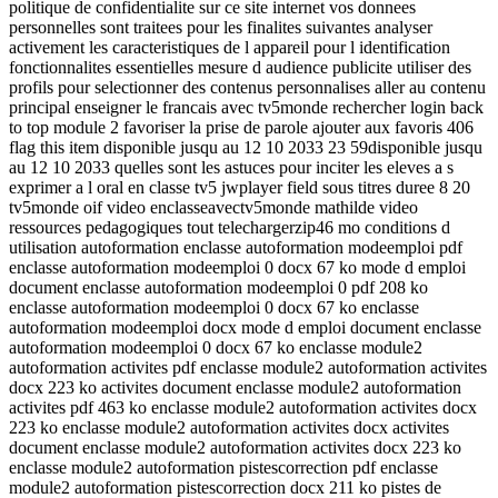
politique de confidentialite sur ce site internet vos donnees
personnelles sont traitees pour les finalites suivantes analyser
activement les caracteristiques de l appareil pour l identification
fonctionnalites essentielles mesure d audience publicite utiliser des
profils pour selectionner des contenus personnalises aller au contenu
principal enseigner le francais avec tv5monde rechercher login back
to top module 2 favoriser la prise de parole ajouter aux favoris 406
flag this item disponible jusqu au 12 10 2033 23 59disponible jusqu
au 12 10 2033 quelles sont les astuces pour inciter les eleves a s
exprimer a l oral en classe tv5 jwplayer field sous titres duree 8 20
tv5monde oif video enclasseavectv5monde mathilde video
ressources pedagogiques tout telechargerzip46 mo conditions d
utilisation autoformation enclasse autoformation modeemploi pdf
enclasse autoformation modeemploi 0 docx 67 ko mode d emploi
document enclasse autoformation modeemploi 0 pdf 208 ko
enclasse autoformation modeemploi 0 docx 67 ko enclasse
autoformation modeemploi docx mode d emploi document enclasse
autoformation modeemploi 0 docx 67 ko enclasse module2
autoformation activites pdf enclasse module2 autoformation activites
docx 223 ko activites document enclasse module2 autoformation
activites pdf 463 ko enclasse module2 autoformation activites docx
223 ko enclasse module2 autoformation activites docx activites
document enclasse module2 autoformation activites docx 223 ko
enclasse module2 autoformation pistescorrection pdf enclasse
module2 autoformation pistescorrection docx 211 ko pistes de