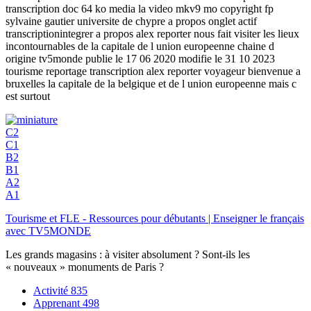
transcription doc 64 ko media la video mkv9 mo copyright fp
sylvaine gautier universite de chypre a propos onglet actif
transcriptionintegrer a propos alex reporter nous fait visiter les lieux
incontournables de la capitale de l union europeenne chaine d
origine tv5monde publie le 17 06 2020 modifie le 31 10 2023
tourisme reportage transcription alex reporter voyageur bienvenue a
bruxelles la capitale de la belgique et de l union europeenne mais c
est surtout
C2
C1
B2
B1
A2
A1
Tourisme et FLE - Ressources pour débutants | Enseigner le français
avec TV5MONDE
Les grands magasins : à visiter absolument ? Sont-ils les
« nouveaux » monuments de Paris ?
Activité
835
Apprenant
498