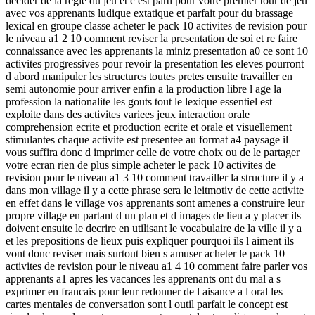
decider de la regle du jeu et c est parti pour votre premier tour de jeu
avec vos apprenants ludique extatique et parfait pour du brassage
lexical en groupe classe acheter le pack 10 activites de revision pour
le niveau a1 2 10 comment reviser la presentation de soi et re faire
connaissance avec les apprenants la miniz presentation a0 ce sont 10
activites progressives pour revoir la presentation les eleves pourront
d abord manipuler les structures toutes pretes ensuite travailler en
semi autonomie pour arriver enfin a la production libre l age la
profession la nationalite les gouts tout le lexique essentiel est
exploite dans des activites variees jeux interaction orale
comprehension ecrite et production ecrite et orale et visuellement
stimulantes chaque activite est presentee au format a4 paysage il
vous suffira donc d imprimer celle de votre choix ou de le partager
votre ecran rien de plus simple acheter le pack 10 activites de
revision pour le niveau a1 3 10 comment travailler la structure il y a
dans mon village il y a cette phrase sera le leitmotiv de cette activite
en effet dans le village vos apprenants sont amenes a construire leur
propre village en partant d un plan et d images de lieu a y placer ils
doivent ensuite le decrire en utilisant le vocabulaire de la ville il y a
et les prepositions de lieux puis expliquer pourquoi ils l aiment ils
vont donc reviser mais surtout bien s amuser acheter le pack 10
activites de revision pour le niveau a1 4 10 comment faire parler vos
apprenants a1 apres les vacances les apprenants ont du mal a s
exprimer en francais pour leur redonner de l aisance a l oral les
cartes mentales de conversation sont l outil parfait le concept est