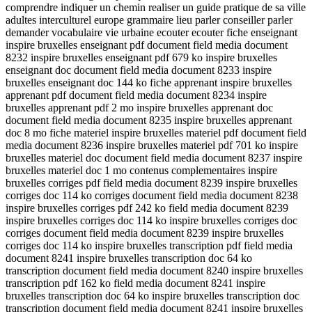
comprendre indiquer un chemin realiser un guide pratique de sa ville
adultes interculturel europe grammaire lieu parler conseiller parler
demander vocabulaire vie urbaine ecouter ecouter fiche enseignant
inspire bruxelles enseignant pdf document field media document
8232 inspire bruxelles enseignant pdf 679 ko inspire bruxelles
enseignant doc document field media document 8233 inspire
bruxelles enseignant doc 144 ko fiche apprenant inspire bruxelles
apprenant pdf document field media document 8234 inspire
bruxelles apprenant pdf 2 mo inspire bruxelles apprenant doc
document field media document 8235 inspire bruxelles apprenant
doc 8 mo fiche materiel inspire bruxelles materiel pdf document field
media document 8236 inspire bruxelles materiel pdf 701 ko inspire
bruxelles materiel doc document field media document 8237 inspire
bruxelles materiel doc 1 mo contenus complementaires inspire
bruxelles corriges pdf field media document 8239 inspire bruxelles
corriges doc 114 ko corriges document field media document 8238
inspire bruxelles corriges pdf 242 ko field media document 8239
inspire bruxelles corriges doc 114 ko inspire bruxelles corriges doc
corriges document field media document 8239 inspire bruxelles
corriges doc 114 ko inspire bruxelles transcription pdf field media
document 8241 inspire bruxelles transcription doc 64 ko
transcription document field media document 8240 inspire bruxelles
transcription pdf 162 ko field media document 8241 inspire
bruxelles transcription doc 64 ko inspire bruxelles transcription doc
transcription document field media document 8241 inspire bruxelles