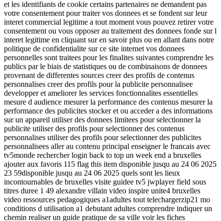
et les identifiants de cookie certains partenaires ne demandent pas
votre consentement pour traiter vos donnees et se fondent sur leur
interet commercial legitime a tout moment vous pouvez retirer votre
consentement ou vous opposer au traitement des donnees fonde sur l
interet legitime en cliquant sur en savoir plus ou en allant dans notre
politique de confidentialite sur ce site internet vos donnees
personnelles sont traitees pour les finalites suivantes comprendre les
publics par le biais de statistiques ou de combinaisons de donnees
provenant de differentes sources creer des profils de contenus
personnalises creer des profils pour la publicite personnalisee
developper et ameliorer les services fonctionnalites essentielles
mesure d audience mesurer la performance des contenus mesurer la
performance des publicites stocker et ou acceder a des informations
sur un appareil utiliser des donnees limitees pour selectionner la
publicite utiliser des profils pour selectionner des contenus
personnalises utiliser des profils pour selectionner des publicites
personnalisees aller au contenu principal enseigner le francais avec
tv5monde rechercher login back to top un week end a bruxelles
ajouter aux favoris 115 flag this item disponible jusqu au 24 06 2025
23 59disponible jusqu au 24 06 2025 quels sont les lieux
incontournables de bruxelles visite guidee tv5 jwplayer field sous
titres duree 1 49 alexandre villain video inspire unite4 bruxelles
video ressources pedagogiques a1adultes tout telechargerzip21 mo
conditions d utilisation a1 debutant adultes comprendre indiquer un
chemin realiser un guide pratique de sa ville voir les fiches