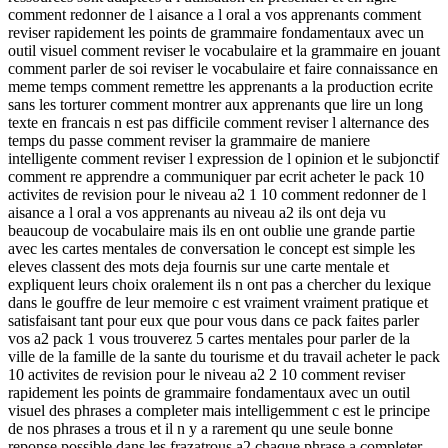
comment redonner de l aisance a l oral a vos apprenants comment
reviser rapidement les points de grammaire fondamentaux avec un
outil visuel comment reviser le vocabulaire et la grammaire en jouant
comment parler de soi reviser le vocabulaire et faire connaissance en
meme temps comment remettre les apprenants a la production ecrite
sans les torturer comment montrer aux apprenants que lire un long
texte en francais n est pas difficile comment reviser l alternance des
temps du passe comment reviser la grammaire de maniere
intelligente comment reviser l expression de l opinion et le subjonctif
comment re apprendre a communiquer par ecrit acheter le pack 10
activites de revision pour le niveau a2 1 10 comment redonner de l
aisance a l oral a vos apprenants au niveau a2 ils ont deja vu
beaucoup de vocabulaire mais ils en ont oublie une grande partie
avec les cartes mentales de conversation le concept est simple les
eleves classent des mots deja fournis sur une carte mentale et
expliquent leurs choix oralement ils n ont pas a chercher du lexique
dans le gouffre de leur memoire c est vraiment vraiment pratique et
satisfaisant tant pour eux que pour vous dans ce pack faites parler
vos a2 pack 1 vous trouverez 5 cartes mentales pour parler de la
ville de la famille de la sante du tourisme et du travail acheter le pack
10 activites de revision pour le niveau a2 2 10 comment reviser
rapidement les points de grammaire fondamentaux avec un outil
visuel des phrases a completer mais intelligemment c est le principe
de nos phrases a trous et il n y a rarement qu une seule bonne
reponse possible dans les frazatrous a2 chaque phrase a completer