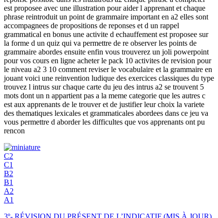
est proposee avec une illustration pour aider l apprenant et chaque
phrase reintroduit un point de grammaire important en a2 elles sont
accompagnees de propositions de reponses et d un rappel
grammatical en bonus une activite d echauffement est proposee sur
la forme d un quiz qui va permettre de re observer les points de
grammaire abordes ensuite enfin vous trouverez un joli powerpoint
pour vos cours en ligne acheter le pack 10 activites de revision pour
le niveau a2 3 10 comment reviser le vocabulaire et la grammaire en
jouant voici une reinvention ludique des exercices classiques du type
trouvez l intrus sur chaque carte du jeu des intrus a2 se trouvent 5
mots dont un n appartient pas a la meme categorie que les autres c
est aux apprenants de le trouver et de justifier leur choix la variete
des thematiques lexicales et grammaticales abordees dans ce jeu va
vous permettre d aborder les difficultes que vos apprenants ont pu
rencon
C2
C1
B2
B1
A2
A1
3º- RÉVISION DU PRÉSENT DE L’INDICATIF (MIS À JOUR)