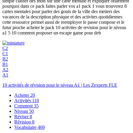
simple classer des mots sur une carte mentale et expliquer oralement
pourquoi dans ce pack faites parler vos a1 pack 1 vous trouverez 8
cartes mentales pour parler des gouts de la ville des metiers des
vacances de la description physique et des activites quotidiennes
cette ressource permet aussi de reemployer le passe compose et le
futur proche acheter le pack 10 activites de revision pour le niveau
a1 5 10 comment proposer un escape game pour deb
C2
C1
B2
B1
A2
A1
10 activités de révision pour le niveau A1 | Les Zexperts FLE
Acheter
20
Activités
118
Comment
35
Niveau
50
Réviser
8
Révision
8
Vocabulaire
469