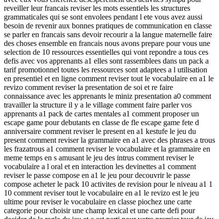
reveiller leur francais reviser les mots essentiels les structures
grammaticales qui se sont envolees pendant l ete vous avez aussi
besoin de revenir aux bonnes pratiques de communication en classe
se parler en francais sans devoir recourir a la langue maternelle faire
des choses ensemble en francais nous avons prepare pour vous une
selection de 10 ressources essentielles qui vont repondre a tous ces
defis avec vos apprenants a1 elles sont rassemblees dans un pack a
tarif promotionnel toutes les ressources sont adaptees a l utilisation
en presentiel et en ligne comment reviser tout le vocabulaire en a1 le
revizo comment reviser la presentation de soi et re faire
connaissance avec les apprenants le miniz presentation a0 comment
travailler la structure il y a le village comment faire parler vos
apprenants a1 pack de cartes mentales a1 comment proposer un
escape game pour debutants en classe de fle escape game fete d
anniversaire comment reviser le present en a1 kestufe le jeu du
present comment reviser la grammaire en a1 avec des phrases a trous
les frazatrous a1 comment reviser le vocabulaire et la grammaire en
meme temps en s amusant le jeu des intrus comment reviser le
vocabulaire a l oral et en interaction les devinettes a1 comment
reviser le passe compose en a1 le jeu pour decouvrir le passe
compose acheter le pack 10 activites de revision pour le niveau a1 1
10 comment reviser tout le vocabulaire en a1 le revizo est le jeu
ultime pour reviser le vocabulaire en classe piochez une carte
categorie pour choisir une champ lexical et une carte defi pour