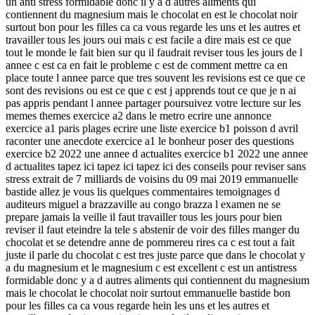
un anti stress formidable donc il y a d autres aliments qui
contiennent du magnesium mais le chocolat en est le chocolat noir
surtout bon pour les filles ca ca vous regarde les uns et les autres et
travailler tous les jours oui mais c est facile a dire mais est ce que
tout le monde le fait bien sur qu il faudrait reviser tous les jours de l
annee c est ca en fait le probleme c est de comment mettre ca en
place toute l annee parce que tres souvent les revisions est ce que ce
sont des revisions ou est ce que c est j apprends tout ce que je n ai
pas appris pendant l annee partager poursuivez votre lecture sur les
memes themes exercice a2 dans le metro ecrire une annonce
exercice a1 paris plages ecrire une liste exercice b1 poisson d avril
raconter une anecdote exercice a1 le bonheur poser des questions
exercice b2 2022 une annee d actualites exercice b1 2022 une annee
d actualites tapez ici tapez ici tapez ici des conseils pour reviser sans
stress extrait de 7 milliards de voisins du 09 mai 2019 emmanuelle
bastide allez je vous lis quelques commentaires temoignages d
auditeurs miguel a brazzaville au congo brazza l examen ne se
prepare jamais la veille il faut travailler tous les jours pour bien
reviser il faut eteindre la tele s abstenir de voir des filles manger du
chocolat et se detendre anne de pommereu rires ca c est tout a fait
juste il parle du chocolat c est tres juste parce que dans le chocolat y
a du magnesium et le magnesium c est excellent c est un antistress
formidable donc y a d autres aliments qui contiennent du magnesium
mais le chocolat le chocolat noir surtout emmanuelle bastide bon
pour les filles ca ca vous regarde hein les uns et les autres et