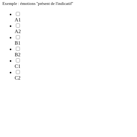
Exemple : émotions "présent de l'indicatif"
A1
A2
B1
B2
C1
C2