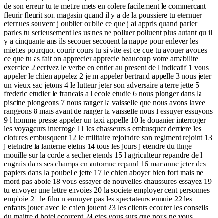
de son erreur tu te mettre mets en colere facilement le commercant
fleurir fleurit son magasin quand il y a de la poussiere tu eternuer
eternues souvent j oublier oublie ce que j ai appris quand parler
parles tu serieusement les usines ne polluer polluent plus autant qu il
y a cinquante ans ils secouer secouent la nappe pour enlever les
miettes pourquoi courir cours tu si vite est ce que tu avouer avoues
ce que tu as fait on apprecier apprecie beaucoup votre amabilite
exercice 2 ecrivez le verbe en entier au present de l indicatif 1 vous
appeler le chien appelez 2 je m appeler bertrand appelle 3 nous jeter
un vieux sac jetons 4 le lutteur jeter son adversaire a terre jette 5
frederic etudier le francais a l ecole etudie 6 nous plonger dans la
piscine plongeons 7 nous ranger la vaisselle que nous avons lavee
rangeons 8 mais avant de ranger la vaisselle nous l essuyer essuyons
9 l homme presse appeler un taxi appelle 10 le douanier interroger
les voyageurs interroge 11 les chasseurs s embusquer derriere les
clotures embusquent 12 le militaire rejoindre son regiment rejoint 13
j eteindre la lanterne eteins 14 tous les jours j etendre du linge
mouille sur la corde a secher etends 15 l agriculteur repandre de l
engrais dans ses champs en automne repand 16 marianne jeter des
papiers dans la poubelle jette 17 le chien aboyer bien fort mais ne
mord pas aboie 18 vous essayer de nouvelles chaussures essayez 19
tu envoyer une lettre envoies 20 la societe employer cent personnes
emploie 21 le film n ennuyer pas les spectateurs ennuie 22 les
enfants jouer avec le chien jouent 23 les clients ecouter les conseils
du maitre d hotel ecoutent 24 etes vous surs que nous ne vous