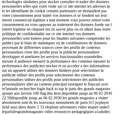
technologies similaires pour stocker consulter et traiter des donnees
personnelles telles que votre visite sur ce site internet les adresses ip
et les identifiants de cookie certains partenaires ne demandent pas
votre consentement pour traiter vos donnees et se fondent sur leur
interet commercial legitime a tout moment vous pouvez retirer votre
consentement ou vous opposer au traitement des donnees fonde sur l
interet legitime en cliquant sur en savoir plus ou en allant dans notre
politique de confidentialite sur ce site internet vos donnees
personnelles sont traitees pour les finalites suivantes comprendre les
publics par le biais de statistiques ou de combinaisons de donnees
provenant de differentes sources creer des profils de contenus
personnalises creer des profils pour la publicite personnalisee
developper et ameliorer les services fonctionnalites essentielles
mesure d audience mesurer la performance des contenus mesurer la
performance des publicites stocker et ou acceder a des informations
sur un appareil utiliser des donnees limitees pour selectionner la
publicite utiliser des profils pour selectionner des contenus
personnalises utiliser des profils pour selectionner des publicites
personnalisees aller au contenu principal enseigner le francais avec
tv5monde rechercher login back to top le paris des grands magasins
ajouter aux favoris 100 flag this item disponible jusqu au 06 02 2030
22 59disponible jusqu au 06 02 2030 les grands magasins a visiter
absolument sont ils les nouveaux monuments de paris tv5 jwplayer
field sous titres duree 2 33 elephant adventures video inspire unite5
leparisdesgrandsmagasins video ressources pedagogiques a1adultes