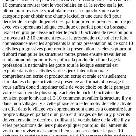
10 comment reviser tout le vocabulaire en a1 le revizo est le jeu
ultime pour reviser le vocabulaire en classe piochez une carte
categorie pour choisir une champ lexical et une carte defi pour
decider de la regle du jeu et c est parti pour votre premier tour de jeu
avec vos apprenants ludique extatique et parfait pour du brassage
lexical en groupe classe acheter le pack 10 activites de revision pour
le niveau a1 2 10 comment reviser la presentation de soi et re faire
connaissance avec les apprenants la miniz presentation a0 ce sont 10
activites progressives pour revoir la presentation les eleves pourront
d abord manipuler les structures toutes pretes ensuite travailler en
semi autonomie pour arriver enfin a la production libre l age la
profession la nationalite les gouts tout le lexique essentiel est
exploite dans des activites variees jeux interaction orale
comprehension ecrite et production ecrite et orale et visuellement
stimulantes chaque activite est presentee au format a4 paysage il
vous suffira donc d imprimer celle de votre choix ou de le partager
votre ecran rien de plus simple acheter le pack 10 activites de
revision pour le niveau a1 3 10 comment travailler la structure il y a
dans mon village il y a cette phrase sera le leitmotiv de cette activite
en effet dans le village vos apprenants sont amenes a construire leur
propre village en partant d un plan et d images de lieu a y placer ils
doivent ensuite le decrire en utilisant le vocabulaire de la ville il y a
et les prepositions de lieux puis expliquer pourquoi ils l aiment ils
vont donc reviser mais surtout bien s amuser acheter le pack 10