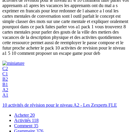
activites de revision pour le niveau a1 4 10 comment faire parler vos
apprenants a1 apres les vacances les apprenants ont du mal a s
exprimer en francais pour leur redonner de l aisance a l oral les
cartes mentales de conversation sont l outil parfait le concept est
simple classer des mots sur une carte mentale et expliquer oralement
pourquoi dans ce pack faites parler vos a1 pack 1 vous trouverez 8
cartes mentales pour parler des gouts de la ville des metiers des
vacances de la description physique et des activites quotidiennes
cette ressource permet aussi de reemployer le passe compose et le
futur proche acheter le pack 10 activites de revision pour le niveau
a1 5 10 comment proposer un escape game pour deb
C2
C1
B2
B1
A2
A1
10 activités de révision pour le niveau A2 - Les Zexperts FLE
Acheter
20
Activités
118
Comment
35
Grammaire
376