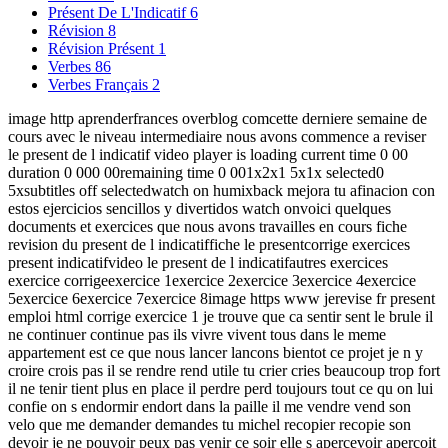
Présent De L'Indicatif
6
Révision
8
Révision Présent
1
Verbes
86
Verbes Français
2
image http aprenderfrances overblog comcette derniere semaine de
cours avec le niveau intermediaire nous avons commence a reviser
le present de l indicatif video player is loading current time 0 00
duration 0 000 00remaining time 0 001x2x1 5x1x selected0
5xsubtitles off selectedwatch on humixback mejora tu afinacion con
estos ejercicios sencillos y divertidos watch onvoici quelques
documents et exercices que nous avons travailles en cours fiche
revision du present de l indicatiffiche le presentcorrige exercices
present indicatifvideo le present de l indicatifautres exercices
exercice corrigeexercice 1exercice 2exercice 3exercice 4exercice
5exercice 6exercice 7exercice 8image https www jerevise fr present
emploi html corrige exercice 1 je trouve que ca sentir sent le brule il
ne continuer continue pas ils vivre vivent tous dans le meme
appartement est ce que nous lancer lancons bientot ce projet je n y
croire crois pas il se rendre rend utile tu crier cries beaucoup trop fort
il ne tenir tient plus en place il perdre perd toujours tout ce qu on lui
confie on s endormir endort dans la paille il me vendre vend son
velo que me demander demandes tu michel recopier recopie son
devoir je ne pouvoir peux pas venir ce soir elle s apercevoir apercoit