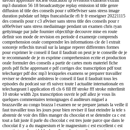
savoirs apprendre societe education fp revisions examens extrait
mp3 duration 56 18 broadcasttype replay emission id title genre
diffusion id title des conseils pour r u00e9viser sans stress image
duration pubdate url https francaisfacile rfi fr fr enseigner 20221115
des conseils pour r c3 a9viser sans stress title des conseils pour r
u00e9viser sans stress mediaimage pendant un examen chris ryan
gettyimage par julie fournier objectifsje decouvre mise en route
definir son mode de revision en periode d examenje comprends
comprehension orale comprendre les informations cle de l extrait
sonoreje reflechis travail sur la langue reperer differentes formes
pour exprimer le conseil il faut il faudrait on peut je te conseille de je
te recommande de je m exprime comprehension ecrite et production
orale formuler des conseils a partir de cartes mots materiel fiche
profs pdf fiche apprenant e pdf corriges doc transcription pdf tout
telecharger pdf doc mp3 lexiqueles examens se preparer travailler
reviser se detendre antistress le conseil il faut il faudrait tous les
episodes du podcast sur rfi suivez toute l actualite internationale en
telechargeant l application rfi cls 6 fill fff stroke fff stroke miterlimit
10 stroke width 2px transcription ouvrir le pdf allez je vous lis
quelques commentaires temoignages d auditeurs miguel a
brazzaville au congo brazza l examen ne se prepare jamais la veille il
faut travailler tous les jours pour bien reviser il faut eteindre la tele s
abstenir de voir des filles manger du chocolat et se detendre ca c est
tout a fait juste il parle du chocolat c est tres juste parce que dans le
chocolat il y a du magnesium et le magnesium c est excellent c est