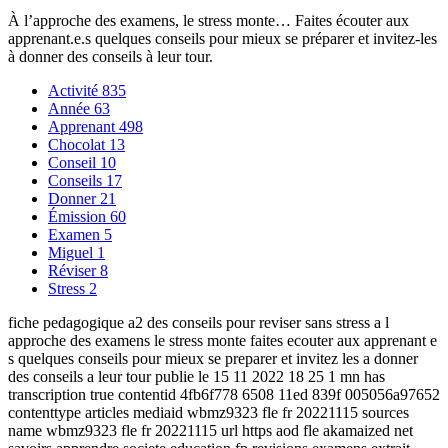
À l’approche des examens, le stress monte… Faites écouter aux
apprenant.e.s quelques conseils pour mieux se préparer et invitez-les
à donner des conseils à leur tour.
Activité
835
Année
63
Apprenant
498
Chocolat
13
Conseil
10
Conseils
17
Donner
21
Émission
60
Examen
5
Miguel
1
Réviser
8
Stress
2
fiche pedagogique a2 des conseils pour reviser sans stress a l
approche des examens le stress monte faites ecouter aux apprenant e
s quelques conseils pour mieux se preparer et invitez les a donner
des conseils a leur tour publie le 15 11 2022 18 25 1 mn has
transcription true contentid 4fb6f778 6508 11ed 839f 005056a97652
contenttype articles mediaid wbmz9323 fle fr 20221115 sources
name wbmz9323 fle fr 20221115 url https aod fle akamaized net