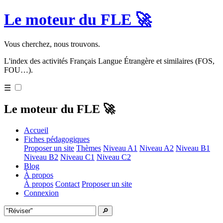
Le moteur du FLE 🚀
Vous cherchez, nous trouvons.
L'index des activités Français Langue Étrangère et similaires (FOS,
FOU…).
☰
Le moteur du FLE 🚀
Accueil
Fiches pédagogiques
Proposer un site
Thèmes
Niveau A1
Niveau A2
Niveau B1
Niveau B2
Niveau C1
Niveau C2
Blog
À propos
À propos
Contact
Proposer un site
Connexion
🔎