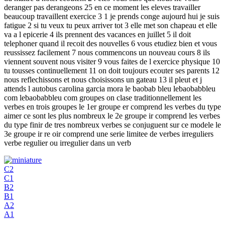
deranger pas derangeons 25 en ce moment les eleves travailler
beaucoup travaillent exercice 3 1 je prends conge aujourd hui je suis
fatigue 2 si tu veux tu peux arriver tot 3 elle met son chapeau et elle
va a l epicerie 4 ils prennent des vacances en juillet 5 il doit
telephoner quand il recoit des nouvelles 6 vous etudiez bien et vous
reussissez facilement 7 nous commencons un nouveau cours 8 ils
viennent souvent nous visiter 9 vous faites de l exercice physique 10
tu tousses continuellement 11 on doit toujours ecouter ses parents 12
nous reflechissons et nous choisissons un gateau 13 il pleut et j
attends l autobus carolina garcia mora le baobab bleu lebaobabbleu
com lebaobabbleu com groupes on clase traditionnellement les
verbes en trois groupes le 1er groupe er comprend les verbes du type
aimer ce sont les plus nombreux le 2e groupe ir comprend les verbes
du type finir de tres nombreux verbes se conjuguent sur ce modele le
3e groupe ir re oir comprend une serie limitee de verbes irreguliers
verbe regulier ou irregulier dans un verb
C2
C1
B2
B1
A2
A1