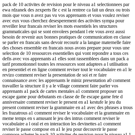
pack de 10 activites de revision pour le niveau a1 selectionnees par
ewa rdzanek des zexperts fle c est la rentree ca fait un deux ou trois
mois que vous n avez pas vu vos apprenants et vous voulez reviser
avec eux vous cherchez desesperement des activites sympa pour
reveiller leur francais reviser les mots essentiels les structures
grammaticales qui se sont envolees pendant l ete vous avez aussi
besoin de revenir aux bonnes pratiques de communication en classe
se parler en francais sans devoir recourir a la langue maternelle faire
des choses ensemble en francais nous avons prepare pour vous une
selection de 10 ressources essentielles qui vont repondre a tous ces
defis avec vos apprenants a1 elles sont rassemblees dans un pack a
tarif promotionnel toutes les ressources sont adaptees a l utilisation
en presentiel et en ligne comment reviser tout le vocabulaire en a1 le
revizo comment reviser la presentation de soi et re faire
connaissance avec les apprenants le miniz presentation a0 comment
travailler la structure il y a le village comment faire parler vos
apprenants a1 pack de cartes mentales a1 comment proposer un
escape game pour debutants en classe de fle escape game fete d
anniversaire comment reviser le present en a1 kestufe le jeu du
present comment reviser la grammaire en a1 avec des phrases a trous
les frazatrous a1 comment reviser le vocabulaire et la grammaire en
meme temps en s amusant le jeu des intrus comment reviser le
vocabulaire a l oral et en interaction les devinettes a1 comment
reviser le passe compose en a1 le jeu pour decouvrir le passe
compose acheter le pack 10 activites de revision pour le niveau a1 1