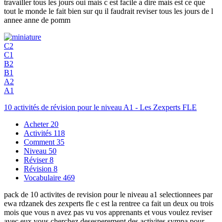
travailler tous les jours oui mais c est facile a dire mais est ce que
tout le monde le fait bien sur qu il faudrait reviser tous les jours de l
annee anne de pomm
C2
C1
B2
B1
A2
A1
10 activités de révision pour le niveau A1 - Les Zexperts FLE
Acheter
20
Activités
118
Comment
35
Niveau
50
Réviser
8
Révision
8
Vocabulaire
469
pack de 10 activites de revision pour le niveau a1 selectionnees par
ewa rdzanek des zexperts fle c est la rentree ca fait un deux ou trois
mois que vous n avez pas vu vos apprenants et vous voulez reviser
avec eux vous cherchez desesperement des activites sympa pour