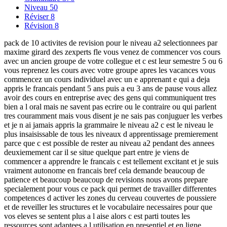
Niveau
50
Réviser
8
Révision
8
pack de 10 activites de revision pour le niveau a2 selectionnees par
maxime girard des zexperts fle vous venez de commencer vos cours
avec un ancien groupe de votre collegue et c est leur semestre 5 ou 6
vous reprenez les cours avec votre groupe apres les vacances vous
commencez un cours individuel avec un e apprenant e qui a deja
appris le francais pendant 5 ans puis a eu 3 ans de pause vous allez
avoir des cours en entreprise avec des gens qui communiquent tres
bien a l oral mais ne savent pas ecrire ou le contraire ou qui parlent
tres couramment mais vous disent je ne sais pas conjuguer les verbes
et je n ai jamais appris la grammaire le niveau a2 c est le niveau le
plus insaisissable de tous les niveaux d apprentissage premierement
parce que c est possible de rester au niveau a2 pendant des annees
deuxiemement car il se situe quelque part entre je viens de
commencer a apprendre le francais c est tellement excitant et je suis
vraiment autonome en francais bref cela demande beaucoup de
patience et beaucoup beaucoup de revisions nous avons prepare
specialement pour vous ce pack qui permet de travailler differentes
competences d activer les zones du cerveau couvertes de poussiere
et de reveiller les structures et le vocabulaire necessaires pour que
vos eleves se sentent plus a l aise alors c est parti toutes les
ressources sont adaptees a l utilisation en presentiel et en ligne