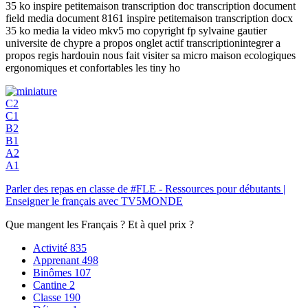
35 ko inspire petitemaison transcription doc transcription document
field media document 8161 inspire petitemaison transcription docx
35 ko media la video mkv5 mo copyright fp sylvaine gautier
universite de chypre a propos onglet actif transcriptionintegrer a
propos regis hardouin nous fait visiter sa micro maison ecologiques
ergonomiques et confortables les tiny ho
C2
C1
B2
B1
A2
A1
Parler des repas en classe de #FLE - Ressources pour débutants |
Enseigner le français avec TV5MONDE
Que mangent les Français ? Et à quel prix ?
Activité
835
Apprenant
498
Binômes
107
Cantine
2
Classe
190