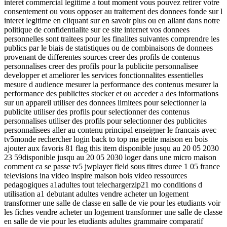
interet commercial legitime a tout moment vous pouvez retirer votre
consentement ou vous opposer au traitement des donnees fonde sur l
interet legitime en cliquant sur en savoir plus ou en allant dans notre
politique de confidentialite sur ce site internet vos donnees
personnelles sont traitees pour les finalites suivantes comprendre les
publics par le biais de statistiques ou de combinaisons de donnees
provenant de differentes sources creer des profils de contenus
personnalises creer des profils pour la publicite personnalisee
developper et ameliorer les services fonctionnalites essentielles
mesure d audience mesurer la performance des contenus mesurer la
performance des publicites stocker et ou acceder a des informations
sur un appareil utiliser des donnees limitees pour selectionner la
publicite utiliser des profils pour selectionner des contenus
personnalises utiliser des profils pour selectionner des publicites
personnalisees aller au contenu principal enseigner le francais avec
tv5monde rechercher login back to top ma petite maison en bois
ajouter aux favoris 81 flag this item disponible jusqu au 20 05 2030
23 59disponible jusqu au 20 05 2030 loger dans une micro maison
comment ca se passe tv5 jwplayer field sous titres duree 1 05 france
televisions ina video inspire maison bois video ressources
pedagogiques a1adultes tout telechargerzip21 mo conditions d
utilisation a1 debutant adultes vendre acheter un logement
transformer une salle de classe en salle de vie pour les etudiants voir
les fiches vendre acheter un logement transformer une salle de classe
en salle de vie pour les etudiants adultes grammaire comparatif