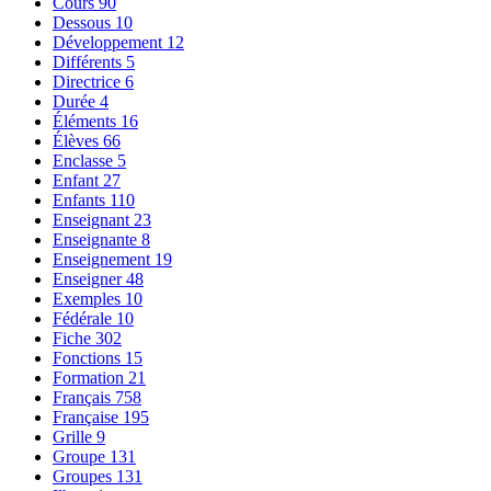
Cours
90
Dessous
10
Développement
12
Différents
5
Directrice
6
Durée
4
Éléments
16
Élèves
66
Enclasse
5
Enfant
27
Enfants
110
Enseignant
23
Enseignante
8
Enseignement
19
Enseigner
48
Exemples
10
Fédérale
10
Fiche
302
Fonctions
15
Formation
21
Français
758
Française
195
Grille
9
Groupe
131
Groupes
131