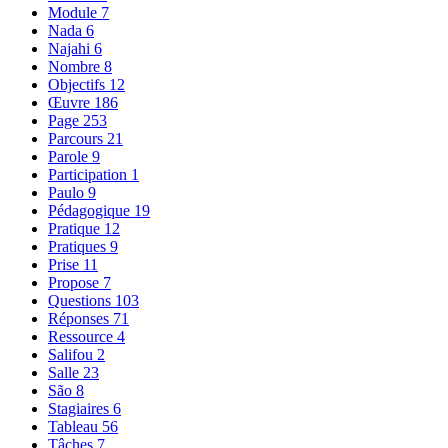
Module
7
Nada
6
Najahi
6
Nombre
8
Objectifs
12
Œuvre
186
Page
253
Parcours
21
Parole
9
Participation
1
Paulo
9
Pédagogique
19
Pratique
12
Pratiques
9
Prise
11
Propose
7
Questions
103
Réponses
71
Ressource
4
Salifou
2
Salle
23
São
8
Stagiaires
6
Tableau
56
Tâches
7