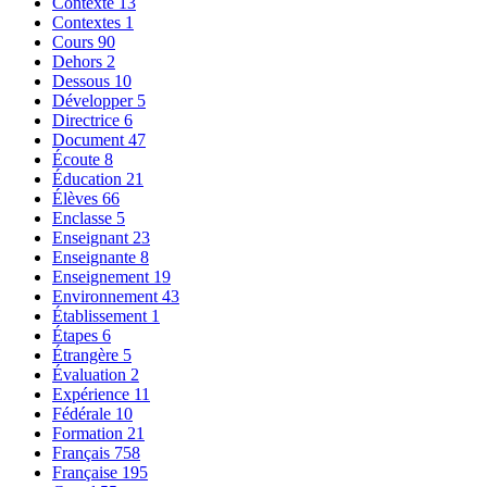
Contexte
13
Contextes
1
Cours
90
Dehors
2
Dessous
10
Développer
5
Directrice
6
Document
47
Écoute
8
Éducation
21
Élèves
66
Enclasse
5
Enseignant
23
Enseignante
8
Enseignement
19
Environnement
43
Établissement
1
Étapes
6
Étrangère
5
Évaluation
2
Expérience
11
Fédérale
10
Formation
21
Français
758
Française
195