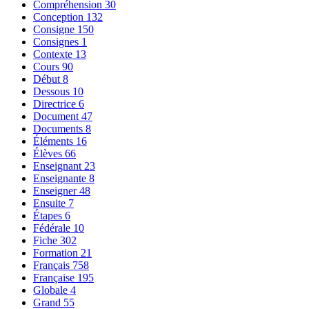
Compréhension
30
Conception
132
Consigne
150
Consignes
1
Contexte
13
Cours
90
Début
8
Dessous
10
Directrice
6
Document
47
Documents
8
Éléments
16
Élèves
66
Enseignant
23
Enseignante
8
Enseigner
48
Ensuite
7
Étapes
6
Fédérale
10
Fiche
302
Formation
21
Français
758
Française
195
Globale
4
Grand
55