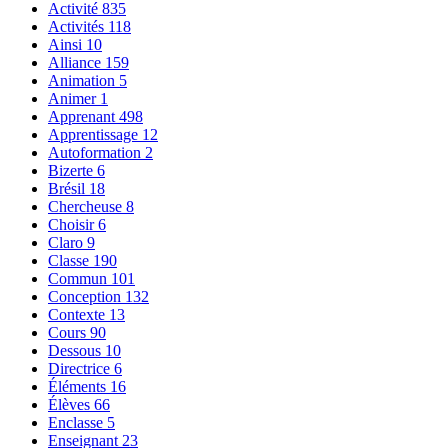
Activité
835
Activités
118
Ainsi
10
Alliance
159
Animation
5
Animer
1
Apprenant
498
Apprentissage
12
Autoformation
2
Bizerte
6
Brésil
18
Chercheuse
8
Choisir
6
Claro
9
Classe
190
Commun
101
Conception
132
Contexte
13
Cours
90
Dessous
10
Directrice
6
Éléments
16
Élèves
66
Enclasse
5
Enseignant
23