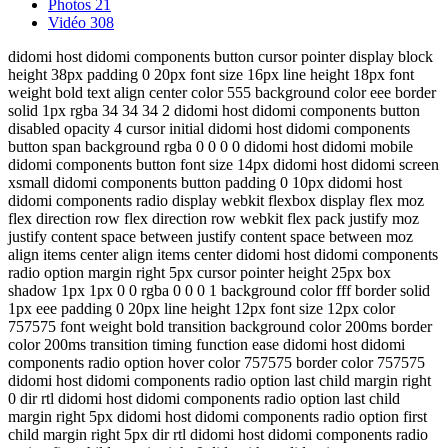
Photos
21
Vidéo
308
didomi host didomi components button cursor pointer display block
height 38px padding 0 20px font size 16px line height 18px font
weight bold text align center color 555 background color eee border
solid 1px rgba 34 34 34 2 didomi host didomi components button
disabled opacity 4 cursor initial didomi host didomi components
button span background rgba 0 0 0 0 didomi host didomi mobile
didomi components button font size 14px didomi host didomi screen
xsmall didomi components button padding 0 10px didomi host
didomi components radio display webkit flexbox display flex moz
flex direction row flex direction row webkit flex pack justify moz
justify content space between justify content space between moz
align items center align items center didomi host didomi components
radio option margin right 5px cursor pointer height 25px box
shadow 1px 1px 0 0 rgba 0 0 0 1 background color fff border solid
1px eee padding 0 20px line height 12px font size 12px color
757575 font weight bold transition background color 200ms border
color 200ms transition timing function ease didomi host didomi
components radio option hover color 757575 border color 757575
didomi host didomi components radio option last child margin right
0 dir rtl didomi host didomi components radio option last child
margin right 5px didomi host didomi components radio option first
child margin right 5px dir rtl didomi host didomi components radio