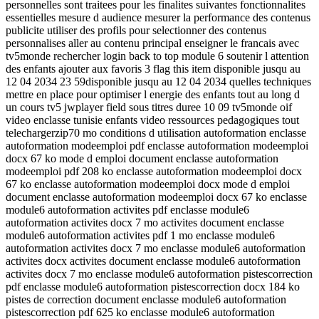
personnelles sont traitees pour les finalites suivantes fonctionnalites
essentielles mesure d audience mesurer la performance des contenus
publicite utiliser des profils pour selectionner des contenus
personnalises aller au contenu principal enseigner le francais avec
tv5monde rechercher login back to top module 6 soutenir l attention
des enfants ajouter aux favoris 3 flag this item disponible jusqu au
12 04 2034 23 59disponible jusqu au 12 04 2034 quelles techniques
mettre en place pour optimiser l energie des enfants tout au long d
un cours tv5 jwplayer field sous titres duree 10 09 tv5monde oif
video enclasse tunisie enfants video ressources pedagogiques tout
telechargerzip70 mo conditions d utilisation autoformation enclasse
autoformation modeemploi pdf enclasse autoformation modeemploi
docx 67 ko mode d emploi document enclasse autoformation
modeemploi pdf 208 ko enclasse autoformation modeemploi docx
67 ko enclasse autoformation modeemploi docx mode d emploi
document enclasse autoformation modeemploi docx 67 ko enclasse
module6 autoformation activites pdf enclasse module6
autoformation activites docx 7 mo activites document enclasse
module6 autoformation activites pdf 1 mo enclasse module6
autoformation activites docx 7 mo enclasse module6 autoformation
activites docx activites document enclasse module6 autoformation
activites docx 7 mo enclasse module6 autoformation pistescorrection
pdf enclasse module6 autoformation pistescorrection docx 184 ko
pistes de correction document enclasse module6 autoformation
pistescorrection pdf 625 ko enclasse module6 autoformation