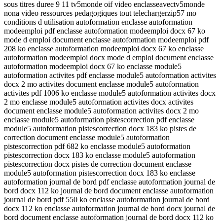
sous titres duree 9 11 tv5monde oif video enclasseavectv5monde
nona video ressources pedagogiques tout telechargerzip57 mo
conditions d utilisation autoformation enclasse autoformation
modeemploi pdf enclasse autoformation modeemploi docx 67 ko
mode d emploi document enclasse autoformation modeemploi pdf
208 ko enclasse autoformation modeemploi docx 67 ko enclasse
autoformation modeemploi docx mode d emploi document enclasse
autoformation modeemploi docx 67 ko enclasse module5
autoformation activites pdf enclasse module5 autoformation activites
docx 2 mo activites document enclasse module5 autoformation
activites pdf 1006 ko enclasse module5 autoformation activites docx
2 mo enclasse module5 autoformation activites docx activites
document enclasse module5 autoformation activites docx 2 mo
enclasse module5 autoformation pistescorrection pdf enclasse
module5 autoformation pistescorrection docx 183 ko pistes de
correction document enclasse module5 autoformation
pistescorrection pdf 682 ko enclasse module5 autoformation
pistescorrection docx 183 ko enclasse module5 autoformation
pistescorrection docx pistes de correction document enclasse
module5 autoformation pistescorrection docx 183 ko enclasse
autoformation journal de bord pdf enclasse autoformation journal de
bord docx 112 ko journal de bord document enclasse autoformation
journal de bord pdf 550 ko enclasse autoformation journal de bord
docx 112 ko enclasse autoformation journal de bord docx journal de
bord document enclasse autoformation journal de bord docx 112 ko