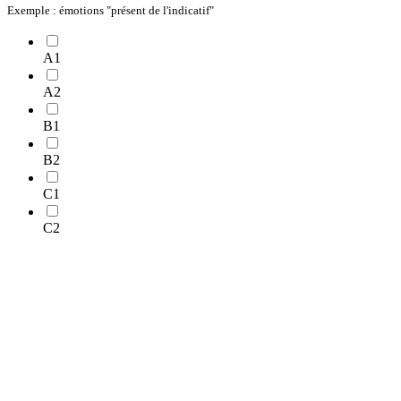
Exemple : émotions "présent de l'indicatif"
A1
A2
B1
B2
C1
C2