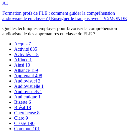
A1
Formation profs de FLE : comment guider la compréhension
audiovisuelle en classe ? | Enseigner le français avec TV5MONDE
Quelles techniques employer pour favoriser la compréhension
audiovisuelle des apprenant·es en classe de FLE ?
Acquis
7
Activité
835
Activités
118
Affinée
1
Ainsi
10
Alliance
159
Apprenant
498
Audiovisuel
2
Audiovisuelle
1
Audiovisuels
1
Authentique
1
Bizerte
6
Brésil
18
Chercheuse
8
Claro
9
Classe
190
Commun
101