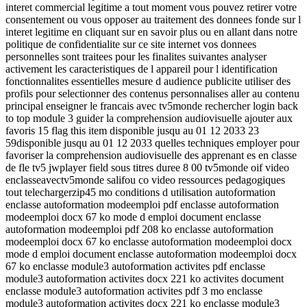
interet commercial legitime a tout moment vous pouvez retirer votre
consentement ou vous opposer au traitement des donnees fonde sur l
interet legitime en cliquant sur en savoir plus ou en allant dans notre
politique de confidentialite sur ce site internet vos donnees
personnelles sont traitees pour les finalites suivantes analyser
activement les caracteristiques de l appareil pour l identification
fonctionnalites essentielles mesure d audience publicite utiliser des
profils pour selectionner des contenus personnalises aller au contenu
principal enseigner le francais avec tv5monde rechercher login back
to top module 3 guider la comprehension audiovisuelle ajouter aux
favoris 15 flag this item disponible jusqu au 01 12 2033 23
59disponible jusqu au 01 12 2033 quelles techniques employer pour
favoriser la comprehension audiovisuelle des apprenant es en classe
de fle tv5 jwplayer field sous titres duree 8 00 tv5monde oif video
enclasseavectv5monde salifou co video ressources pedagogiques
tout telechargerzip45 mo conditions d utilisation autoformation
enclasse autoformation modeemploi pdf enclasse autoformation
modeemploi docx 67 ko mode d emploi document enclasse
autoformation modeemploi pdf 208 ko enclasse autoformation
modeemploi docx 67 ko enclasse autoformation modeemploi docx
mode d emploi document enclasse autoformation modeemploi docx
67 ko enclasse module3 autoformation activites pdf enclasse
module3 autoformation activites docx 221 ko activites document
enclasse module3 autoformation activites pdf 3 mo enclasse
module3 autoformation activites docx 221 ko enclasse module3