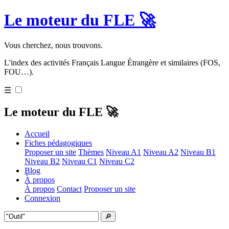
Le moteur du FLE 🚀
Vous cherchez, nous trouvons.
L'index des activités Français Langue Étrangère et similaires (FOS,
FOU…).
☰
Le moteur du FLE 🚀
Accueil
Fiches pédagogiques
Proposer un site
Thèmes
Niveau A1
Niveau A2
Niveau B1
Niveau B2
Niveau C1
Niveau C2
Blog
À propos
À propos
Contact
Proposer un site
Connexion
🔎