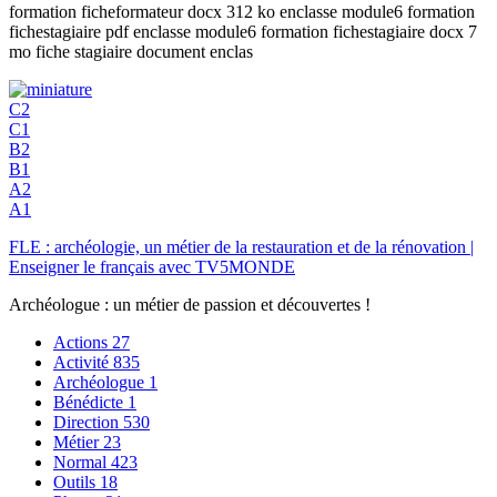
formation ficheformateur docx 312 ko enclasse module6 formation
fichestagiaire pdf enclasse module6 formation fichestagiaire docx 7
mo fiche stagiaire document enclas
C2
C1
B2
B1
A2
A1
FLE : archéologie, un métier de la restauration et de la rénovation |
Enseigner le français avec TV5MONDE
Archéologue : un métier de passion et découvertes !
Actions
27
Activité
835
Archéologue
1
Bénédicte
1
Direction
530
Métier
23
Normal
423
Outils
18