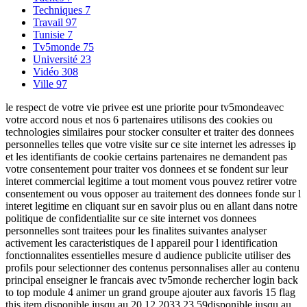
Techniques
7
Travail
97
Tunisie
7
Tv5monde
75
Université
23
Vidéo
308
Ville
97
le respect de votre vie privee est une priorite pour tv5mondeavec
votre accord nous et nos 6 partenaires utilisons des cookies ou
technologies similaires pour stocker consulter et traiter des donnees
personnelles telles que votre visite sur ce site internet les adresses ip
et les identifiants de cookie certains partenaires ne demandent pas
votre consentement pour traiter vos donnees et se fondent sur leur
interet commercial legitime a tout moment vous pouvez retirer votre
consentement ou vous opposer au traitement des donnees fonde sur l
interet legitime en cliquant sur en savoir plus ou en allant dans notre
politique de confidentialite sur ce site internet vos donnees
personnelles sont traitees pour les finalites suivantes analyser
activement les caracteristiques de l appareil pour l identification
fonctionnalites essentielles mesure d audience publicite utiliser des
profils pour selectionner des contenus personnalises aller au contenu
principal enseigner le francais avec tv5monde rechercher login back
to top module 4 animer un grand groupe ajouter aux favoris 15 flag
this item disponible jusqu au 20 12 2033 23 59disponible jusqu au