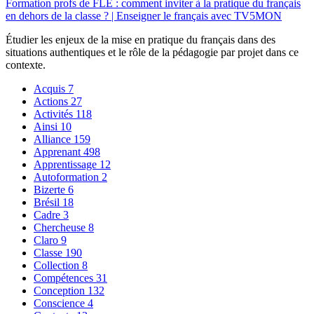
Formation profs de FLE : comment inviter à la pratique du français
en dehors de la classe ? | Enseigner le français avec TV5MON
Étudier les enjeux de la mise en pratique du français dans des
situations authentiques et le rôle de la pédagogie par projet dans ce
contexte.
Acquis
7
Actions
27
Activités
118
Ainsi
10
Alliance
159
Apprenant
498
Apprentissage
12
Autoformation
2
Bizerte
6
Brésil
18
Cadre
3
Chercheuse
8
Claro
9
Classe
190
Collection
8
Compétences
31
Conception
132
Conscience
4