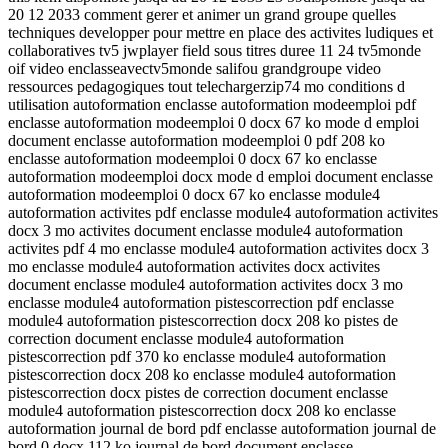
20 12 2033 comment gerer et animer un grand groupe quelles
techniques developper pour mettre en place des activites ludiques et
collaboratives tv5 jwplayer field sous titres duree 11 24 tv5monde
oif video enclasseavectv5monde salifou grandgroupe video
ressources pedagogiques tout telechargerzip74 mo conditions d
utilisation autoformation enclasse autoformation modeemploi pdf
enclasse autoformation modeemploi 0 docx 67 ko mode d emploi
document enclasse autoformation modeemploi 0 pdf 208 ko
enclasse autoformation modeemploi 0 docx 67 ko enclasse
autoformation modeemploi docx mode d emploi document enclasse
autoformation modeemploi 0 docx 67 ko enclasse module4
autoformation activites pdf enclasse module4 autoformation activites
docx 3 mo activites document enclasse module4 autoformation
activites pdf 4 mo enclasse module4 autoformation activites docx 3
mo enclasse module4 autoformation activites docx activites
document enclasse module4 autoformation activites docx 3 mo
enclasse module4 autoformation pistescorrection pdf enclasse
module4 autoformation pistescorrection docx 208 ko pistes de
correction document enclasse module4 autoformation
pistescorrection pdf 370 ko enclasse module4 autoformation
pistescorrection docx 208 ko enclasse module4 autoformation
pistescorrection docx pistes de correction document enclasse
module4 autoformation pistescorrection docx 208 ko enclasse
autoformation journal de bord pdf enclasse autoformation journal de
bord 0 docx 112 ko journal de bord document enclasse