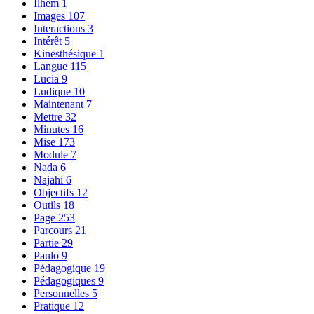
Ilhem
1
Images
107
Interactions
3
Intérêt
5
Kinesthésique
1
Langue
115
Lucia
9
Ludique
10
Maintenant
7
Mettre
32
Minutes
16
Mise
173
Module
7
Nada
6
Najahi
6
Objectifs
12
Outils
18
Page
253
Parcours
21
Partie
29
Paulo
9
Pédagogique
19
Pédagogiques
9
Personnelles
5
Pratique
12