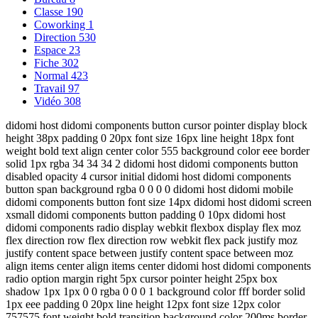
Classe
190
Coworking
1
Direction
530
Espace
23
Fiche
302
Normal
423
Travail
97
Vidéo
308
didomi host didomi components button cursor pointer display block
height 38px padding 0 20px font size 16px line height 18px font
weight bold text align center color 555 background color eee border
solid 1px rgba 34 34 34 2 didomi host didomi components button
disabled opacity 4 cursor initial didomi host didomi components
button span background rgba 0 0 0 0 didomi host didomi mobile
didomi components button font size 14px didomi host didomi screen
xsmall didomi components button padding 0 10px didomi host
didomi components radio display webkit flexbox display flex moz
flex direction row flex direction row webkit flex pack justify moz
justify content space between justify content space between moz
align items center align items center didomi host didomi components
radio option margin right 5px cursor pointer height 25px box
shadow 1px 1px 0 0 rgba 0 0 0 1 background color fff border solid
1px eee padding 0 20px line height 12px font size 12px color
757575 font weight bold transition background color 200ms border