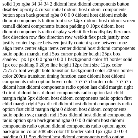
solid 1px rgba 34 34 34 2 didomi host didomi components button
disabled opacity 4 cursor initial didomi host didomi components
button span background rgba 0 0 0 0 didomi host didomi mobile
didomi components button font size 14px didomi host didomi screen
xsmall didomi components button padding 0 10px didomi host
didomi components radio display webkit flexbox display flex moz
flex direction row flex direction row webkit flex pack justify moz
justify content space between justify content space between moz
align items center align items center didomi host didomi components
radio option margin right 5px cursor pointer height 25px box
shadow 1px 1px 0 0 rgba 0 0 0 1 background color fff border solid
1px eee padding 0 20px line height 12px font size 12px color
757575 font weight bold transition background color 200ms border
color 200ms transition timing function ease didomi host didomi
components radio option hover color 757575 border color 757575
didomi host didomi components radio option last child margin right
0 dir rtl didomi host didomi components radio option last child
margin right 5px didomi host didomi components radio option first
child margin right 5px dir rtl didomi host didomi components radio
option first child margin right 0 didomi host didomi components
radio option svg margin right 5px didomi host didomi components
radio option span background rgba 0 0 0 0 didomi host didomi
components radio option didomi components radio option agree
background color 3d8548 color fff border solid 1px rgba 0 0 0 3
padding 0 11 5px didomi host didomi components radio option