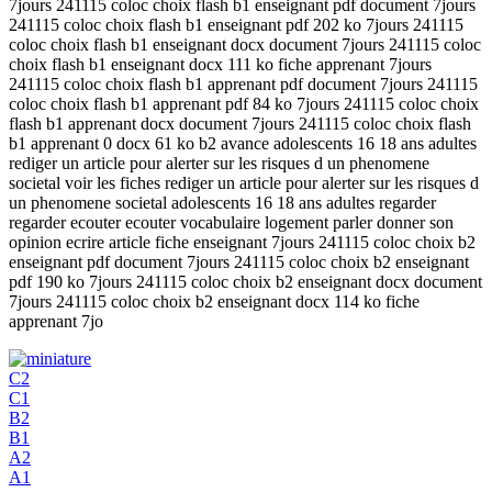
7jours 241115 coloc choix flash b1 enseignant pdf document 7jours
241115 coloc choix flash b1 enseignant pdf 202 ko 7jours 241115
coloc choix flash b1 enseignant docx document 7jours 241115 coloc
choix flash b1 enseignant docx 111 ko fiche apprenant 7jours
241115 coloc choix flash b1 apprenant pdf document 7jours 241115
coloc choix flash b1 apprenant pdf 84 ko 7jours 241115 coloc choix
flash b1 apprenant docx document 7jours 241115 coloc choix flash
b1 apprenant 0 docx 61 ko b2 avance adolescents 16 18 ans adultes
rediger un article pour alerter sur les risques d un phenomene
societal voir les fiches rediger un article pour alerter sur les risques d
un phenomene societal adolescents 16 18 ans adultes regarder
regarder ecouter ecouter vocabulaire logement parler donner son
opinion ecrire article fiche enseignant 7jours 241115 coloc choix b2
enseignant pdf document 7jours 241115 coloc choix b2 enseignant
pdf 190 ko 7jours 241115 coloc choix b2 enseignant docx document
7jours 241115 coloc choix b2 enseignant docx 114 ko fiche
apprenant 7jo
C2
C1
B2
B1
A2
A1