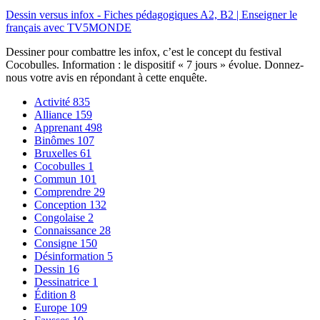
Dessin versus infox - Fiches pédagogiques A2, B2 | Enseigner le
français avec TV5MONDE
Dessiner pour combattre les infox, c’est le concept du festival
Cocobulles. Information : le dispositif « 7 jours » évolue. Donnez-
nous votre avis en répondant à cette enquête.
Activité
835
Alliance
159
Apprenant
498
Binômes
107
Bruxelles
61
Cocobulles
1
Commun
101
Comprendre
29
Conception
132
Congolaise
2
Connaissance
28
Consigne
150
Désinformation
5
Dessin
16
Dessinatrice
1
Édition
8
Europe
109