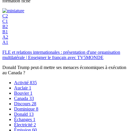
formation fiche
C2
C1
B2
B1
A2
A1
FLE et relations internationales : présentation d'une organisation
multilatérale | Enseigner le français avec TV5MONDE
Donald Trump peut-il mettre ses menaces économiques à exécution
au Canada ?
Activité
835
Auclair
1
Bouvier
1
Canada
33
Discours
28
Dominique
8
Donald
13
Échanges
1
Électricité
2
Émission
60