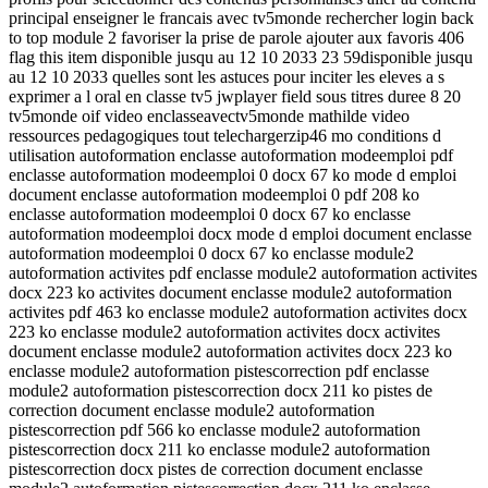
principal enseigner le francais avec tv5monde rechercher login back
to top module 2 favoriser la prise de parole ajouter aux favoris 406
flag this item disponible jusqu au 12 10 2033 23 59disponible jusqu
au 12 10 2033 quelles sont les astuces pour inciter les eleves a s
exprimer a l oral en classe tv5 jwplayer field sous titres duree 8 20
tv5monde oif video enclasseavectv5monde mathilde video
ressources pedagogiques tout telechargerzip46 mo conditions d
utilisation autoformation enclasse autoformation modeemploi pdf
enclasse autoformation modeemploi 0 docx 67 ko mode d emploi
document enclasse autoformation modeemploi 0 pdf 208 ko
enclasse autoformation modeemploi 0 docx 67 ko enclasse
autoformation modeemploi docx mode d emploi document enclasse
autoformation modeemploi 0 docx 67 ko enclasse module2
autoformation activites pdf enclasse module2 autoformation activites
docx 223 ko activites document enclasse module2 autoformation
activites pdf 463 ko enclasse module2 autoformation activites docx
223 ko enclasse module2 autoformation activites docx activites
document enclasse module2 autoformation activites docx 223 ko
enclasse module2 autoformation pistescorrection pdf enclasse
module2 autoformation pistescorrection docx 211 ko pistes de
correction document enclasse module2 autoformation
pistescorrection pdf 566 ko enclasse module2 autoformation
pistescorrection docx 211 ko enclasse module2 autoformation
pistescorrection docx pistes de correction document enclasse