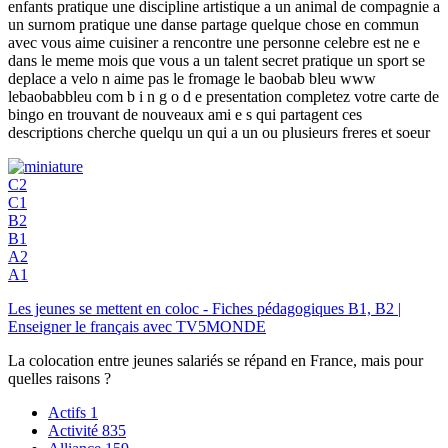
enfants pratique une discipline artistique a un animal de compagnie a
un surnom pratique une danse partage quelque chose en commun
avec vous aime cuisiner a rencontre une personne celebre est ne e
dans le meme mois que vous a un talent secret pratique un sport se
deplace a velo n aime pas le fromage le baobab bleu www
lebaobabbleu com b i n g o d e presentation completez votre carte de
bingo en trouvant de nouveaux ami e s qui partagent ces
descriptions cherche quelqu un qui a un ou plusieurs freres et soeur
C2
C1
B2
B1
A2
A1
Les jeunes se mettent en coloc - Fiches pédagogiques B1, B2 |
Enseigner le français avec TV5MONDE
La colocation entre jeunes salariés se répand en France, mais pour
quelles raisons ?
Actifs
1
Activité
835