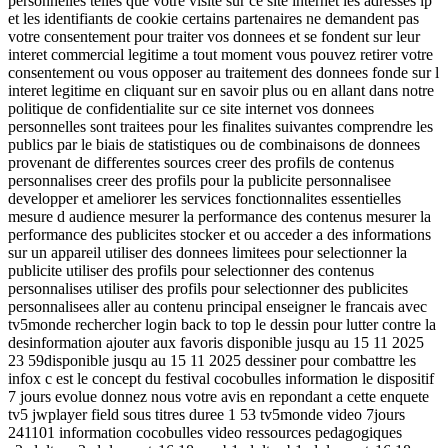
personnelles telles que votre visite sur ce site internet les adresses ip
et les identifiants de cookie certains partenaires ne demandent pas
votre consentement pour traiter vos donnees et se fondent sur leur
interet commercial legitime a tout moment vous pouvez retirer votre
consentement ou vous opposer au traitement des donnees fonde sur l
interet legitime en cliquant sur en savoir plus ou en allant dans notre
politique de confidentialite sur ce site internet vos donnees
personnelles sont traitees pour les finalites suivantes comprendre les
publics par le biais de statistiques ou de combinaisons de donnees
provenant de differentes sources creer des profils de contenus
personnalises creer des profils pour la publicite personnalisee
developper et ameliorer les services fonctionnalites essentielles
mesure d audience mesurer la performance des contenus mesurer la
performance des publicites stocker et ou acceder a des informations
sur un appareil utiliser des donnees limitees pour selectionner la
publicite utiliser des profils pour selectionner des contenus
personnalises utiliser des profils pour selectionner des publicites
personnalisees aller au contenu principal enseigner le francais avec
tv5monde rechercher login back to top le dessin pour lutter contre la
desinformation ajouter aux favoris disponible jusqu au 15 11 2025
23 59disponible jusqu au 15 11 2025 dessiner pour combattre les
infox c est le concept du festival cocobulles information le dispositif
7 jours evolue donnez nous votre avis en repondant a cette enquete
tv5 jwplayer field sous titres duree 1 53 tv5monde video 7jours
241101 information cocobulles video ressources pedagogiques