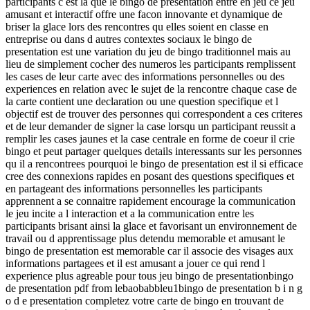
participants c est la que le bingo de presentation entre en jeu ce jeu
amusant et interactif offre une facon innovante et dynamique de
briser la glace lors des rencontres qu elles soient en classe en
entreprise ou dans d autres contextes sociaux le bingo de
presentation est une variation du jeu de bingo traditionnel mais au
lieu de simplement cocher des numeros les participants remplissent
les cases de leur carte avec des informations personnelles ou des
experiences en relation avec le sujet de la rencontre chaque case de
la carte contient une declaration ou une question specifique et l
objectif est de trouver des personnes qui correspondent a ces criteres
et de leur demander de signer la case lorsqu un participant reussit a
remplir les cases jaunes et la case centrale en forme de coeur il crie
bingo et peut partager quelques details interessants sur les personnes
qu il a rencontrees pourquoi le bingo de presentation est il si efficace
cree des connexions rapides en posant des questions specifiques et
en partageant des informations personnelles les participants
apprennent a se connaitre rapidement encourage la communication
le jeu incite a l interaction et a la communication entre les
participants brisant ainsi la glace et favorisant un environnement de
travail ou d apprentissage plus detendu memorable et amusant le
bingo de presentation est memorable car il associe des visages aux
informations partagees et il est amusant a jouer ce qui rend l
experience plus agreable pour tous jeu bingo de presentationbingo
de presentation pdf from lebaobabbleu1bingo de presentation b i n g
o d e presentation completez votre carte de bingo en trouvant de