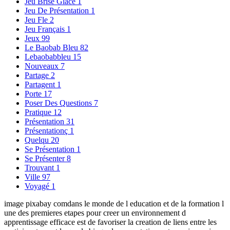
Jeu Brise Glace
1
Jeu De Présentation
1
Jeu Fle
2
Jeu Français
1
Jeux
99
Le Baobab Bleu
82
Lebaobabbleu
15
Nouveaux
7
Partage
2
Partagent
1
Porte
17
Poser Des Questions
7
Pratique
12
Présentation
31
Présentationç
1
Quelqu
20
Se Présentation
1
Se Présenter
8
Trouvant
1
Ville
97
Voyagé
1
image pixabay comdans le monde de l education et de la formation l
une des premieres etapes pour creer un environnement d
apprentissage efficace est de favoriser la creation de liens entre les