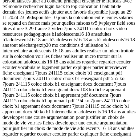
personnalisees aller au contenu principal enseigner le francais avec
tv5monde rechercher login back to top colocation l habitat de
demain des jeunes actifs ajouter aux favoris disponible jusqu au 29
11 2024 23 59disponible 10 jours la colocation entre jeunes salaries
se repand en france mais pour quelles raisons tv5 jwplayer field sous
titres duree 3 29 france 2 video 7jours 241115 coloc choix video
ressources pedagogiques b1adolescents16 18 ansadultes
b1adolescents16 18 ans b2adolescents16 18 ans b2adolescents16 18
ans tout telechargerzip20 mo conditions d utilisation b1
intermediaire adolescents 16 18 ans adultes realiser un micro trottoir
sur la colocation voir les fiches realiser un micro trottoir sur la
colocation adolescents 16 18 ans adultes regarder regarder ecouter
ecouter vocabulaire logement parler expliquer parler interviewer
fiche enseignant 7jours 241115 coloc choix b1 enseignant pdf
document 7jours 241115 coloc choix b1 enseignant pdf 555 ko
7jours 241115 coloc choix b1 enseignant docx document 7jours
241115 coloc choix b1 enseignant docx 108 ko fiche apprenant
7jours 241115 coloc choix b1 apprenant pdf document 7jours
241115 coloc choix b1 apprenant pdf 194 ko 7jours 241115 coloc
choix b1 apprenant docx document 7jours 241115 coloc choix b1
apprenant docx 50 ko b1 intermediaire adolescents 16 18 ans adultes
developper une courte argumentation pour justifier un choix de
mode de vie voir les fiches developper une courte argumentation
pour justifier un choix de mode de vie adolescents 16 18 ans adultes
regarder regarder ecouter ecouter parler expliquer fiche enseignant