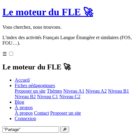
Le moteur du FLE 🚀
Vous cherchez, nous trouvons.
L'index des activités Français Langue Étrangère et similaires (FOS,
FOU…).
☰
Le moteur du FLE 🚀
Accueil
Fiches pédagogiques
Proposer un site
Thèmes
Niveau A1
Niveau A2
Niveau B1
Niveau B2
Niveau C1
Niveau C2
Blog
À propos
À propos
Contact
Proposer un site
Connexion
🔎