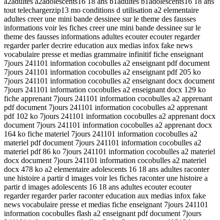
a2adultes a2adolescents16 18 ans b1adultes b1adolescents16 18 ans
tout telechargerzip13 mo conditions d utilisation a2 elementaire
adultes creer une mini bande dessinee sur le theme des fausses
informations voir les fiches creer une mini bande dessinee sur le
theme des fausses informations adultes ecouter ecouter regarder
regarder parler decrire education aux medias infox fake news
vocabulaire presse et medias grammaire infinitif fiche enseignant
7jours 241101 information cocobulles a2 enseignant pdf document
7jours 241101 information cocobulles a2 enseignant pdf 205 ko
7jours 241101 information cocobulles a2 enseignant docx document
7jours 241101 information cocobulles a2 enseignant docx 129 ko
fiche apprenant 7jours 241101 information cocobulles a2 apprenant
pdf document 7jours 241101 information cocobulles a2 apprenant
pdf 102 ko 7jours 241101 information cocobulles a2 apprenant docx
document 7jours 241101 information cocobulles a2 apprenant docx
164 ko fiche materiel 7jours 241101 information cocobulles a2
materiel pdf document 7jours 241101 information cocobulles a2
materiel pdf 86 ko 7jours 241101 information cocobulles a2 materiel
docx document 7jours 241101 information cocobulles a2 materiel
docx 478 ko a2 elementaire adolescents 16 18 ans adultes raconter
une histoire a partir d images voir les fiches raconter une histoire a
partir d images adolescents 16 18 ans adultes ecouter ecouter
regarder regarder parler raconter education aux medias infox fake
news vocabulaire presse et medias fiche enseignant 7jours 241101
information cocobulles flash a2 enseignant pdf document 7jours