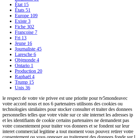
État
15
États
51
Europe
109
Existe
3
Fiche
302
Françoise
7
Fri
13
Jeune
16
Journaliste
45
Laresche
6
Objmonde
4
Ontario
1
Production
20
Raphaël
4
Trump
15
Unis
36
le respect de votre vie privee est une priorite pour tv5mondeavec
votre accord nous et nos 6 partenaires utilisons des cookies ou
technologies similaires pour stocker consulter et traiter des donnees
personnelles telles que votre visite sur ce site internet les adresses ip
et les identifiants de cookie certains partenaires ne demandent pas
votre consentement pour traiter vos donnees et se fondent sur leur
interet commercial legitime a tout moment vous pouvez retirer votre
consentement ou vous opposer au traitement des donnees fonde sur l