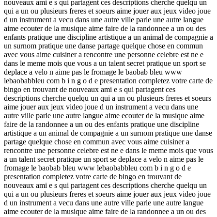
nouveaux ami e s qui partagent ces descriptions cherche quelqu un
qui a un ou plusieurs freres et soeurs aime jouer aux jeux video joue
d un instrument a vecu dans une autre ville parle une autre langue
aime ecouter de la musique aime faire de la randonnee a un ou des
enfants pratique une discipline artistique a un animal de compagnie a
un surnom pratique une danse partage quelque chose en commun
avec vous aime cuisiner a rencontre une personne celebre est ne e
dans le meme mois que vous a un talent secret pratique un sport se
deplace a velo n aime pas le fromage le baobab bleu www
lebaobabbleu com b i n g o d e presentation completez votre carte de
bingo en trouvant de nouveaux ami e s qui partagent ces
descriptions cherche quelqu un qui a un ou plusieurs freres et soeurs
aime jouer aux jeux video joue d un instrument a vecu dans une
autre ville parle une autre langue aime ecouter de la musique aime
faire de la randonnee a un ou des enfants pratique une discipline
artistique a un animal de compagnie a un surnom pratique une danse
partage quelque chose en commun avec vous aime cuisiner a
rencontre une personne celebre est ne e dans le meme mois que vous
a un talent secret pratique un sport se deplace a velo n aime pas le
fromage le baobab bleu www lebaobabbleu com b i n g o d e
presentation completez votre carte de bingo en trouvant de
nouveaux ami e s qui partagent ces descriptions cherche quelqu un
qui a un ou plusieurs freres et soeurs aime jouer aux jeux video joue
d un instrument a vecu dans une autre ville parle une autre langue
aime ecouter de la musique aime faire de la randonnee a un ou des