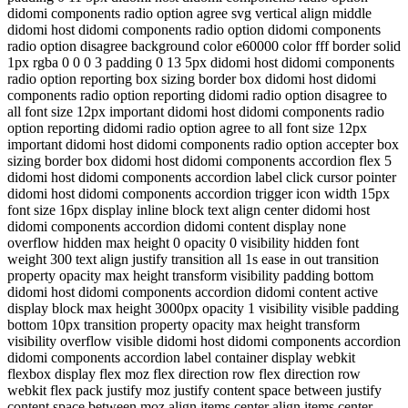
didomi components radio option agree svg vertical align middle
didomi host didomi components radio option didomi components
radio option disagree background color e60000 color fff border solid
1px rgba 0 0 0 3 padding 0 13 5px didomi host didomi components
radio option reporting box sizing border box didomi host didomi
components radio option reporting didomi radio option disagree to
all font size 12px important didomi host didomi components radio
option reporting didomi radio option agree to all font size 12px
important didomi host didomi components radio option accepter box
sizing border box didomi host didomi components accordion flex 5
didomi host didomi components accordion label click cursor pointer
didomi host didomi components accordion trigger icon width 15px
font size 16px display inline block text align center didomi host
didomi components accordion didomi content display none
overflow hidden max height 0 opacity 0 visibility hidden font
weight 300 text align justify transition all 1s ease in out transition
property opacity max height transform visibility padding bottom
didomi host didomi components accordion didomi content active
display block max height 3000px opacity 1 visibility visible padding
bottom 10px transition property opacity max height transform
visibility overflow visible didomi host didomi components accordion
didomi components accordion label container display webkit
flexbox display flex moz flex direction row flex direction row
webkit flex pack justify moz justify content space between justify
content space between moz align items center align items center