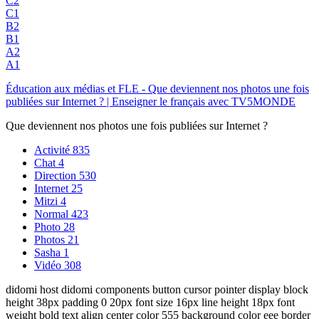
C2
C1
B2
B1
A2
A1
Éducation aux médias et FLE - Que deviennent nos photos une fois
publiées sur Internet ? | Enseigner le français avec TV5MONDE
Que deviennent nos photos une fois publiées sur Internet ?
Activité
835
Chat
4
Direction
530
Internet
25
Mitzi
4
Normal
423
Photo
28
Photos
21
Sasha
1
Vidéo
308
didomi host didomi components button cursor pointer display block
height 38px padding 0 20px font size 16px line height 18px font
weight bold text align center color 555 background color eee border