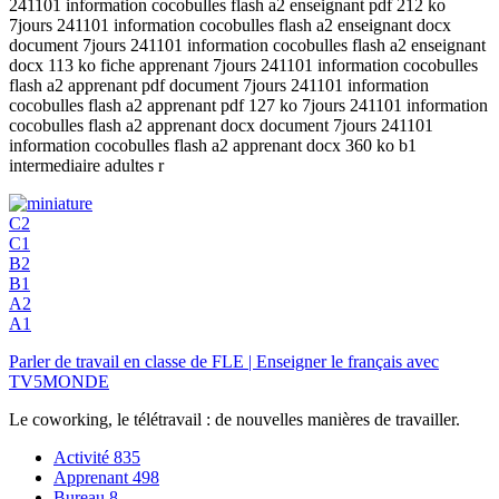
241101 information cocobulles flash a2 enseignant pdf 212 ko
7jours 241101 information cocobulles flash a2 enseignant docx
document 7jours 241101 information cocobulles flash a2 enseignant
docx 113 ko fiche apprenant 7jours 241101 information cocobulles
flash a2 apprenant pdf document 7jours 241101 information
cocobulles flash a2 apprenant pdf 127 ko 7jours 241101 information
cocobulles flash a2 apprenant docx document 7jours 241101
information cocobulles flash a2 apprenant docx 360 ko b1
intermediaire adultes r
C2
C1
B2
B1
A2
A1
Parler de travail en classe de FLE | Enseigner le français avec
TV5MONDE
Le coworking, le télétravail : de nouvelles manières de travailler.
Activité
835
Apprenant
498
Bureau
8