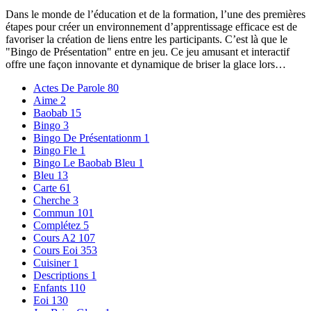
Dans le monde de l’éducation et de la formation, l’une des premières
étapes pour créer un environnement d’apprentissage efficace est de
favoriser la création de liens entre les participants. C’est là que le
"Bingo de Présentation" entre en jeu. Ce jeu amusant et interactif
offre une façon innovante et dynamique de briser la glace lors…
Actes De Parole
80
Aime
2
Baobab
15
Bingo
3
Bingo De Présentationm
1
Bingo Fle
1
Bingo Le Baobab Bleu
1
Bleu
13
Carte
61
Cherche
3
Commun
101
Complétez
5
Cours A2
107
Cours Eoi
353
Cuisiner
1
Descriptions
1
Enfants
110
Eoi
130