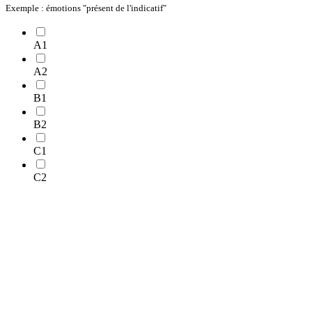
Exemple : émotions "présent de l'indicatif"
A1
A2
B1
B2
C1
C2