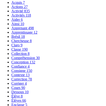
Acquis
7
Actions
27
Activité
835
Activités
118
Aider
6
Ainsi
10
Apprenant
498
Apprentissage
12
Brésil
18
Chercheuse
8
Claro
9
Classe
190
Collection
8
Compréhension
30
Conception
132
Confiance
4
Consigne
150
Contexte
13
Correction
78
Corriger
4
Cours
90
Dessous
10
Élève
8
Élèves
66
Enclasse
5