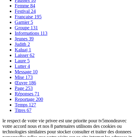
Fausses
10
Femme
84
Festival
24
Française
195
Garnier
5
Groupe
131
Informations
113
Jeunes
39
Judith
2
Kaluaj
1
Laisser
62
Laure
5
Lutter
4
Message
10
Mise
173
Œuvre
186
Page
253
Réponses
71
Reportage
200
Temps
127
Titres
67
le respect de votre vie privee est une priorite pour tv5mondeavec
votre accord nous et nos 8 partenaires utilisons des cookies ou
technologies similaires pour stocker consulter et traiter des donnees