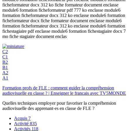
ficheformateur docx 312 ko fiche formateur document enclasse
module6 formation ficheformateur pdf 777 ko enclasse module6
formation ficheformateur docx 312 ko enclasse module6 formation
ficheformateur docx fiche formateur document enclasse module6
formation ficheformateur docx 312 ko enclasse module6 formation
fichestagiaire pdf enclasse module6 formation fichestagiaire docx 7
mo fiche stagiaire document enclas
C2
C1
B2
B1
A2
A1
Formation profs de FLE : comment guider la compréhension
audiovisuelle en classe ? | Enseigner le français avec TV5MONDE
Quelles techniques employer pour favoriser la compréhension
audiovisuelle des apprenant·es en classe de FLE ?
Acquis
7
Activité
835
Activités
118