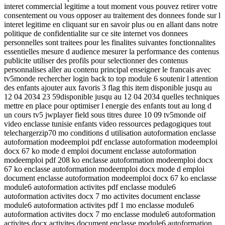
interet commercial legitime a tout moment vous pouvez retirer votre
consentement ou vous opposer au traitement des donnees fonde sur l
interet legitime en cliquant sur en savoir plus ou en allant dans notre
politique de confidentialite sur ce site internet vos donnees
personnelles sont traitees pour les finalites suivantes fonctionnalites
essentielles mesure d audience mesurer la performance des contenus
publicite utiliser des profils pour selectionner des contenus
personnalises aller au contenu principal enseigner le francais avec
tv5monde rechercher login back to top module 6 soutenir l attention
des enfants ajouter aux favoris 3 flag this item disponible jusqu au
12 04 2034 23 59disponible jusqu au 12 04 2034 quelles techniques
mettre en place pour optimiser l energie des enfants tout au long d
un cours tv5 jwplayer field sous titres duree 10 09 tv5monde oif
video enclasse tunisie enfants video ressources pedagogiques tout
telechargerzip70 mo conditions d utilisation autoformation enclasse
autoformation modeemploi pdf enclasse autoformation modeemploi
docx 67 ko mode d emploi document enclasse autoformation
modeemploi pdf 208 ko enclasse autoformation modeemploi docx
67 ko enclasse autoformation modeemploi docx mode d emploi
document enclasse autoformation modeemploi docx 67 ko enclasse
module6 autoformation activites pdf enclasse module6
autoformation activites docx 7 mo activites document enclasse
module6 autoformation activites pdf 1 mo enclasse module6
autoformation activites docx 7 mo enclasse module6 autoformation
activites docx activites document enclasse module6 autoformation