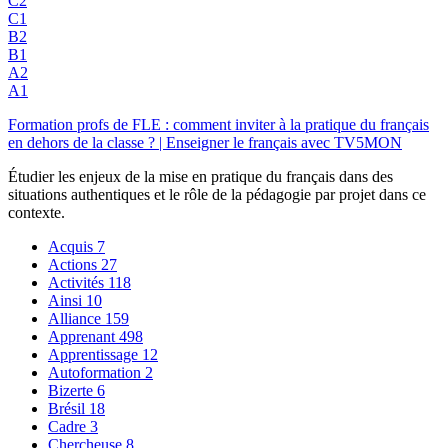
C2
C1
B2
B1
A2
A1
Formation profs de FLE : comment inviter à la pratique du français
en dehors de la classe ? | Enseigner le français avec TV5MON
Étudier les enjeux de la mise en pratique du français dans des
situations authentiques et le rôle de la pédagogie par projet dans ce
contexte.
Acquis
7
Actions
27
Activités
118
Ainsi
10
Alliance
159
Apprenant
498
Apprentissage
12
Autoformation
2
Bizerte
6
Brésil
18
Cadre
3
Chercheuse
8