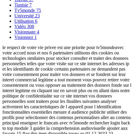
Tunisie
7
Tv5monde
75
Université
23
Utilisation
6
Vidéo
308
Visionnage
4
Visionnez
1
le respect de votre vie privee est une priorite pour tv5mondeavec
votre accord nous et nos 6 partenaires utilisons des cookies ou
technologies similaires pour stocker consulter et traiter des donnees
personnelles telles que votre visite sur ce site internet les adresses ip
et les identifiants de cookie certains partenaires ne demandent pas
votre consentement pour traiter vos donnees et se fondent sur leur
interet commercial legitime a tout moment vous pouvez retirer votre
consentement ou vous opposer au traitement des donnees fonde sur l
interet legitime en cliquant sur en savoir plus ou en allant dans notre
politique de confidentialite sur ce site internet vos donnees
personnelles sont traitees pour les finalites suivantes analyser
activement les caracteristiques de l appareil pour l identification
fonctionnalites essentielles mesure d audience publicite utiliser des
profils pour selectionner des contenus personnalises aller au contenu
principal enseigner le francais avec tv5monde rechercher login back
to top module 3 guider la comprehension audiovisuelle ajouter aux
favoris 15 flag this item disponible jusqu au 01 12 2033 23