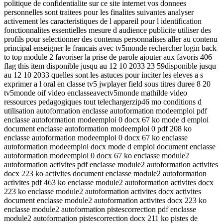
politique de confidentialite sur ce site internet vos donnees
personnelles sont traitees pour les finalites suivantes analyser
activement les caracteristiques de l appareil pour l identification
fonctionnalites essentielles mesure d audience publicite utiliser des
profils pour selectionner des contenus personnalises aller au contenu
principal enseigner le francais avec tv5monde rechercher login back
to top module 2 favoriser la prise de parole ajouter aux favoris 406
flag this item disponible jusqu au 12 10 2033 23 59disponible jusqu
au 12 10 2033 quelles sont les astuces pour inciter les eleves a s
exprimer a l oral en classe tv5 jwplayer field sous titres duree 8 20
tv5monde oif video enclasseavectv5monde mathilde video
ressources pedagogiques tout telechargerzip46 mo conditions d
utilisation autoformation enclasse autoformation modeemploi pdf
enclasse autoformation modeemploi 0 docx 67 ko mode d emploi
document enclasse autoformation modeemploi 0 pdf 208 ko
enclasse autoformation modeemploi 0 docx 67 ko enclasse
autoformation modeemploi docx mode d emploi document enclasse
autoformation modeemploi 0 docx 67 ko enclasse module2
autoformation activites pdf enclasse module2 autoformation activites
docx 223 ko activites document enclasse module2 autoformation
activites pdf 463 ko enclasse module2 autoformation activites docx
223 ko enclasse module2 autoformation activites docx activites
document enclasse module2 autoformation activites docx 223 ko
enclasse module2 autoformation pistescorrection pdf enclasse
module2 autoformation pistescorrection docx 211 ko pistes de