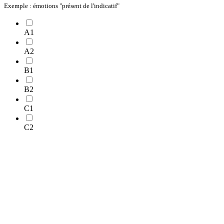
Exemple : émotions "présent de l'indicatif"
A1
A2
B1
B2
C1
C2