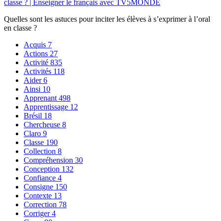
classe ? | Enseigner le français avec TV5MONDE
Quelles sont les astuces pour inciter les élèves à s’exprimer à l’oral
en classe ?
Acquis
7
Actions
27
Activité
835
Activités
118
Aider
6
Ainsi
10
Apprenant
498
Apprentissage
12
Brésil
18
Chercheuse
8
Claro
9
Classe
190
Collection
8
Compréhension
30
Conception
132
Confiance
4
Consigne
150
Contexte
13
Correction
78
Corriger
4