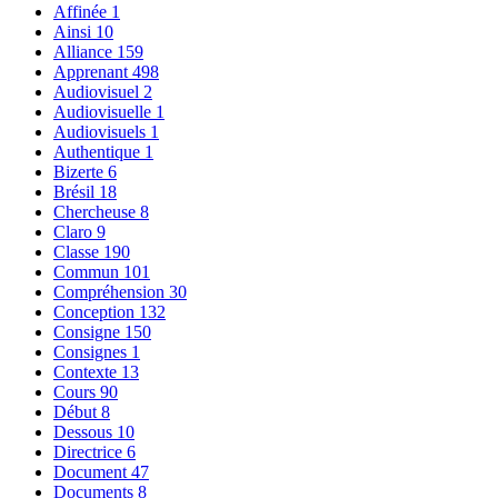
Affinée
1
Ainsi
10
Alliance
159
Apprenant
498
Audiovisuel
2
Audiovisuelle
1
Audiovisuels
1
Authentique
1
Bizerte
6
Brésil
18
Chercheuse
8
Claro
9
Classe
190
Commun
101
Compréhension
30
Conception
132
Consigne
150
Consignes
1
Contexte
13
Cours
90
Début
8
Dessous
10
Directrice
6
Document
47
Documents
8