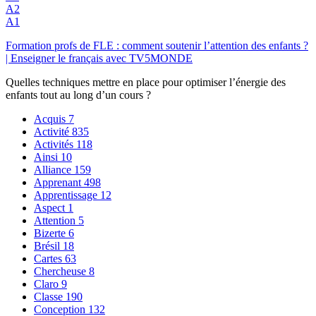
A2
A1
Formation profs de FLE : comment soutenir l’attention des enfants ?
| Enseigner le français avec TV5MONDE
Quelles techniques mettre en place pour optimiser l’énergie des
enfants tout au long d’un cours ?
Acquis
7
Activité
835
Activités
118
Ainsi
10
Alliance
159
Apprenant
498
Apprentissage
12
Aspect
1
Attention
5
Bizerte
6
Brésil
18
Cartes
63
Chercheuse
8
Claro
9
Classe
190
Conception
132