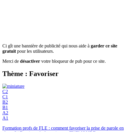
Ci gît une bannière de publicité qui nous aide à
garder ce site
gratuit
pour les utilisateurs.
Merci de
désactiver
votre bloqueur de pub pour ce site.
Thème : Favoriser
C2
C1
B2
B1
A2
A1
Formation profs de FLE : comment favoriser la prise de parole en