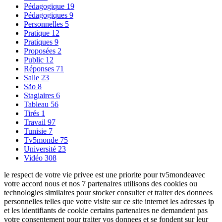
Pédagogique
19
Pédagogiques
9
Personnelles
5
Pratique
12
Pratiques
9
Proposées
2
Public
12
Réponses
71
Salle
23
São
8
Stagiaires
6
Tableau
56
Tirés
1
Travail
97
Tunisie
7
Tv5monde
75
Université
23
Vidéo
308
le respect de votre vie privee est une priorite pour tv5mondeavec
votre accord nous et nos 7 partenaires utilisons des cookies ou
technologies similaires pour stocker consulter et traiter des donnees
personnelles telles que votre visite sur ce site internet les adresses ip
et les identifiants de cookie certains partenaires ne demandent pas
votre consentement pour traiter vos donnees et se fondent sur leur