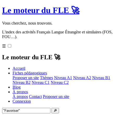
Le moteur du FLE 🚀
Vous cherchez, nous trouvons.
L'index des activités Français Langue Étrangère et similaires (FOS,
FOU…).
☰
Le moteur du FLE 🚀
Accueil
Fiches pédagogiques
Proposer un site
Thèmes
Niveau A1
Niveau A2
Niveau B1
Niveau B2
Niveau C1
Niveau C2
Blog
À propos
À propos
Contact
Proposer un site
Connexion
🔎