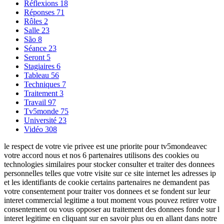
Réflexions
18
Réponses
71
Rôles
2
Salle
23
São
8
Séance
23
Seront
5
Stagiaires
6
Tableau
56
Techniques
7
Traitement
3
Travail
97
Tv5monde
75
Université
23
Vidéo
308
le respect de votre vie privee est une priorite pour tv5mondeavec
votre accord nous et nos 6 partenaires utilisons des cookies ou
technologies similaires pour stocker consulter et traiter des donnees
personnelles telles que votre visite sur ce site internet les adresses ip
et les identifiants de cookie certains partenaires ne demandent pas
votre consentement pour traiter vos donnees et se fondent sur leur
interet commercial legitime a tout moment vous pouvez retirer votre
consentement ou vous opposer au traitement des donnees fonde sur l
interet legitime en cliquant sur en savoir plus ou en allant dans notre