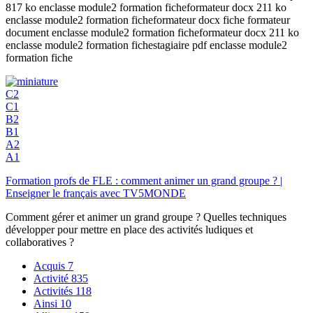
817 ko enclasse module2 formation ficheformateur docx 211 ko
enclasse module2 formation ficheformateur docx fiche formateur
document enclasse module2 formation ficheformateur docx 211 ko
enclasse module2 formation fichestagiaire pdf enclasse module2
formation fiche
C2
C1
B2
B1
A2
A1
Formation profs de FLE : comment animer un grand groupe ? |
Enseigner le français avec TV5MONDE
Comment gérer et animer un grand groupe ? Quelles techniques
développer pour mettre en place des activités ludiques et
collaboratives ?
Acquis
7
Activité
835
Activités
118
Ainsi
10