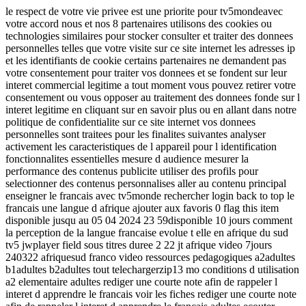
le respect de votre vie privee est une priorite pour tv5mondeavec
votre accord nous et nos 8 partenaires utilisons des cookies ou
technologies similaires pour stocker consulter et traiter des donnees
personnelles telles que votre visite sur ce site internet les adresses ip
et les identifiants de cookie certains partenaires ne demandent pas
votre consentement pour traiter vos donnees et se fondent sur leur
interet commercial legitime a tout moment vous pouvez retirer votre
consentement ou vous opposer au traitement des donnees fonde sur l
interet legitime en cliquant sur en savoir plus ou en allant dans notre
politique de confidentialite sur ce site internet vos donnees
personnelles sont traitees pour les finalites suivantes analyser
activement les caracteristiques de l appareil pour l identification
fonctionnalites essentielles mesure d audience mesurer la
performance des contenus publicite utiliser des profils pour
selectionner des contenus personnalises aller au contenu principal
enseigner le francais avec tv5monde rechercher login back to top le
francais une langue d afrique ajouter aux favoris 0 flag this item
disponible jusqu au 05 04 2024 23 59disponible 10 jours comment
la perception de la langue francaise evolue t elle en afrique du sud
tv5 jwplayer field sous titres duree 2 22 jt afrique video 7jours
240322 afriquesud franco video ressources pedagogiques a2adultes
b1adultes b2adultes tout telechargerzip13 mo conditions d utilisation
a2 elementaire adultes rediger une courte note afin de rappeler l
interet d apprendre le francais voir les fiches rediger une courte note