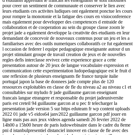
d etudiants apprenant le francais les enseignants se sont mobilises
pour creer un sentiment de communaute et conserver le lien avec
leurs etudiants ces activites ludiques ont egalement ponctue les cours
pour rompre la monotonie et la fatigue des cours en visioconference
mais egalement pour developper des competences d entraide de
collaboration et de cooperation au sein du groupe classe zoom le
projet jade a egalement developpe la creativite des etudiants en leur
demandant de concevoir de nouveaux contenus pour un jeu et les a
familiarises avec des outils numeriques collaboratifs ce fut egalement
l occasion de federer l equipe pedagogique enseignante autour d un
projet stimulant groupe de travail creation de jeux et de nouvelles
regles defis interclasse revivez cette experience grace a cette
presentation autour de 20 jeux de langue vocabulaire expression et
communication cette experimentation ludopedagogique est le fruit d
une reflexion de plusieurs enseignants fle france turquie italie
portugal japon la base de donnees jade compte plus de 120
ressources exploitables en classe de fle du niveau a2 au niveau c1 et
consultables sur myludo fr jade guillaume garcon enseignant
francais langue etrangere et responsable du projet jadeuniversite
paris est creteil 94 guillaume garcon at u pec fr telecharger la
presentation jade version 5 sur https eduteam fr wp content uploads
2022 01 jade v5 eidos64 janv2022 guillaume garcon pdf jouer en
ligne mais pas aux jeux videos agenda samedi 26 fevrier 2022 de
14h00 a 15h00 heure de paris ludowebinaire dans le cadre du 8eme
pni d istanbulpresentiel distanciel innover en classe de fle avec des