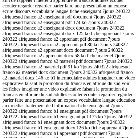
afin de rappeler l interet d apprendre le francais adultes ecouter
ecouter regarder regarder parler faire une presentation un expose
ecrire discours vocabulaire langue fiche enseignant 7jours 240322
afriquesud franco a2 enseignant pdf document 7jours 240322
afriquesud franco a2 enseignant pdf 174 ko 7jours 240322
afriquesud franco a2 enseignant docx document 7jours 240322
afriquesud franco a2 enseignant docx 125 ko fiche apprenant 7jours
240322 afriquesud franco a2 apprenant pdf document 7jours
240322 afriquesud franco a2 apprenant pdf 80 ko 7jours 240322
afriquesud franco a2 apprenant docx document 7jours 240322
afriquesud franco a2 apprenant docx 58 ko fiche materiel 7jours
240322 afriquesud franco a2 materiel pdf document 7jours 240322
afriquesud franco a2 materiel pdf 91 ko 7jours 240322 afriquesud
franco a2 materiel docx document 7jours 240322 afriquesud franco
a2 materiel docx 146 ko b1 intermediaire adultes imaginer une video
explicative faisant la promotion du francais en afrique du sud voir
les fiches imaginer une video explicative faisant la promotion du
francais en afrique du sud adultes ecouter ecouter regarder regarder
parler faire une presentation un expose vocabulaire langue education
aux medias traitement de l information fiche enseignant 7jours
240322 afriquesud franco b1 enseignant pdf document 7jours
240322 afriquesud franco b1 enseignant pdf 175 ko 7jours 240322
afriquesud franco b1 enseignant docx document 7jours 240322
afriquesud franco b1 enseignant docx 126 ko fiche apprenant 7jours
240322 afriquesud franco b1 apprenant pdf document 7jours