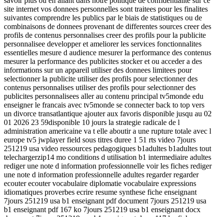
savoir plus ou en allant dans notre politique de confidentialite sur ce
site internet vos donnees personnelles sont traitees pour les finalites
suivantes comprendre les publics par le biais de statistiques ou de
combinaisons de donnees provenant de differentes sources creer des
profils de contenus personnalises creer des profils pour la publicite
personnalisee developper et ameliorer les services fonctionnalites
essentielles mesure d audience mesurer la performance des contenus
mesurer la performance des publicites stocker et ou acceder a des
informations sur un appareil utiliser des donnees limitees pour
selectionner la publicite utiliser des profils pour selectionner des
contenus personnalises utiliser des profils pour selectionner des
publicites personnalisees aller au contenu principal tv5monde edu
enseigner le francais avec tv5monde se connecter back to top vers
un divorce transatlantique ajouter aux favoris disponible jusqu au 02
01 2026 23 59disponible 10 jours la strategie radicale de l
administration americaine va t elle aboutir a une rupture totale avec l
europe tv5 jwplayer field sous titres duree 1 51 rts video 7jours
251219 usa video ressources pedagogiques b1adultes b1adultes tout
telechargerzip14 mo conditions d utilisation b1 intermediaire adultes
rediger une note d information professionnelle voir les fiches rediger
une note d information professionnelle adultes regarder regarder
ecouter ecouter vocabulaire diplomatie vocabulaire expressions
idiomatiques proverbes ecrire resume synthese fiche enseignant
7jours 251219 usa b1 enseignant pdf document 7jours 251219 usa
b1 enseignant pdf 167 ko 7jours 251219 usa b1 enseignant docx