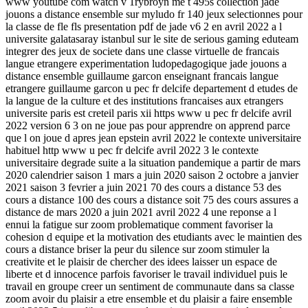
www youtube com watch v 1rybroyn me t 495s collection jade
jouons a distance ensemble sur myludo fr 140 jeux selectionnes pour
la classe de fle fls presentation pdf de jade v6 2 en avril 2022 a l
universite galatasaray istanbul sur le site de serious gaming eduteam
integrer des jeux de societe dans une classe virtuelle de francais
langue etrangere experimentation ludopedagogique jade jouons a
distance ensemble guillaume garcon enseignant francais langue
etrangere guillaume garcon u pec fr delcife departement d etudes de
la langue de la culture et des institutions francaises aux etrangers
universite paris est creteil paris xii https www u pec fr delcife avril
2022 version 6 3 on ne joue pas pour apprendre on apprend parce
que l on joue d apres jean epstein avril 2022 le contexte universitaire
habituel http www u pec fr delcife avril 2022 3 le contexte
universitaire degrade suite a la situation pandemique a partir de mars
2020 calendrier saison 1 mars a juin 2020 saison 2 octobre a janvier
2021 saison 3 fevrier a juin 2021 70 des cours a distance 53 des
cours a distance 100 des cours a distance soit 75 des cours assures a
distance de mars 2020 a juin 2021 avril 2022 4 une reponse a l
ennui la fatigue sur zoom problematique comment favoriser la
cohesion d equipe et la motivation des etudiants avec le maintien des
cours a distance briser la peur du silence sur zoom stimuler la
creativite et le plaisir de chercher des idees laisser un espace de
liberte et d innocence parfois favoriser le travail individuel puis le
travail en groupe creer un sentiment de communaute dans sa classe
zoom avoir du plaisir a etre ensemble et du plaisir a faire ensemble