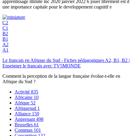
apprentissage illimite inc 2020 janvier 2022 6 jouer librement est d
une importance capitale pour le developpement cognitif e
C2
C1
B2
B1
A2
A1
Le français en Afrique du Sud - Fiches pédagogiques A2, B1, B2 |
Enseigner le français avec TV5MONDE
Comment la perception de la langue française évolue-t-elle en
Afrique du Sud ?
Activité
835
Africaine
10
Afrique
52
Afriquesud
1
Alliance
159
Apprenant
498
Bruxelles
61
Commun
101
Conception
132