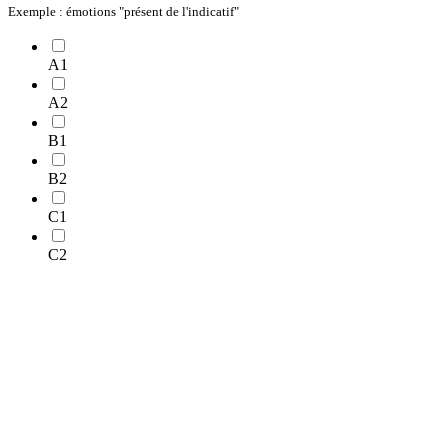
Exemple : émotions "présent de l'indicatif"
A1
A2
B1
B2
C1
C2