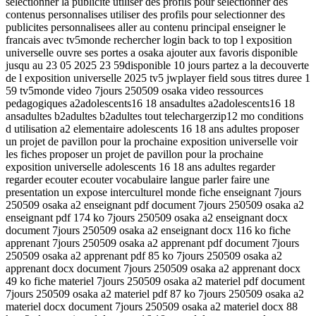
selectionner la publicite utiliser des profils pour selectionner des
contenus personnalises utiliser des profils pour selectionner des
publicites personnalisees aller au contenu principal enseigner le
francais avec tv5monde rechercher login back to top l exposition
universelle ouvre ses portes a osaka ajouter aux favoris disponible
jusqu au 23 05 2025 23 59disponible 10 jours partez a la decouverte
de l exposition universelle 2025 tv5 jwplayer field sous titres duree 1
59 tv5monde video 7jours 250509 osaka video ressources
pedagogiques a2adolescents16 18 ansadultes a2adolescents16 18
ansadultes b2adultes b2adultes tout telechargerzip12 mo conditions
d utilisation a2 elementaire adolescents 16 18 ans adultes proposer
un projet de pavillon pour la prochaine exposition universelle voir
les fiches proposer un projet de pavillon pour la prochaine
exposition universelle adolescents 16 18 ans adultes regarder
regarder ecouter ecouter vocabulaire langue parler faire une
presentation un expose interculturel monde fiche enseignant 7jours
250509 osaka a2 enseignant pdf document 7jours 250509 osaka a2
enseignant pdf 174 ko 7jours 250509 osaka a2 enseignant docx
document 7jours 250509 osaka a2 enseignant docx 116 ko fiche
apprenant 7jours 250509 osaka a2 apprenant pdf document 7jours
250509 osaka a2 apprenant pdf 85 ko 7jours 250509 osaka a2
apprenant docx document 7jours 250509 osaka a2 apprenant docx
49 ko fiche materiel 7jours 250509 osaka a2 materiel pdf document
7jours 250509 osaka a2 materiel pdf 87 ko 7jours 250509 osaka a2
materiel docx document 7jours 250509 osaka a2 materiel docx 88