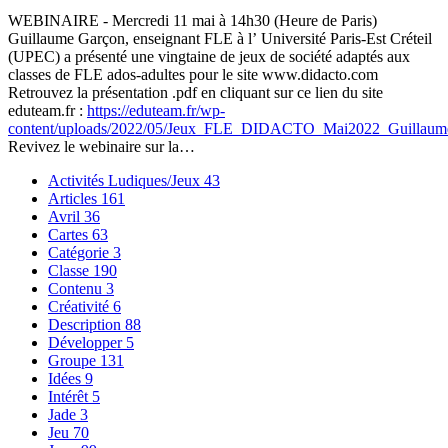
WEBINAIRE - Mercredi 11 mai à 14h30 (Heure de Paris)
Guillaume Garçon, enseignant FLE à l’ Université Paris-Est Créteil
(UPEC) a présenté une vingtaine de jeux de société adaptés aux
classes de FLE ados-adultes pour le site www.didacto.com
Retrouvez la présentation .pdf en cliquant sur ce lien du site
eduteam.fr :
https://eduteam.fr/wp-
content/uploads/2022/05/Jeux_FLE_DIDACTO_Mai2022_Guillaum
Revivez le webinaire sur la…
Activités Ludiques/Jeux
43
Articles
161
Avril
36
Cartes
63
Catégorie
3
Classe
190
Contenu
3
Créativité
6
Description
88
Développer
5
Groupe
131
Idées
9
Intérêt
5
Jade
3
Jeu
70