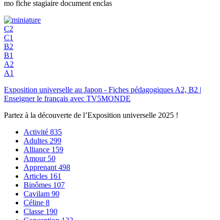
mo fiche stagiaire document enclas
C2
C1
B2
B1
A2
A1
Exposition universelle au Japon - Fiches pédagogiques A2, B2 |
Enseigner le français avec TV5MONDE
Partez à la découverte de l’Exposition universelle 2025 !
Activité
835
Adultes
299
Alliance
159
Amour
50
Apprenant
498
Articles
161
Binômes
107
Cavilam
90
Céline
8
Classe
190