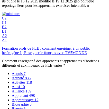
rts publie le 18 12 2025 modifie le 19 12 2025 geo politique
reportage liens pour les apprenants exercices interactifs n
C2
C1
B2
B1
A2
A1
Formation profs de FLE : comment enseigner à un public
hétérogène ? | Enseigner le français avec TV5MONDE
Comment enseigner à des apprenants et apprenantes d’horizons
différents et aux niveaux de FLE variés ?
Acquis
7
Activité
835
Activités
118
Ainsi
10
Alliance
159
Apprenant
498
Apprentissage
12
Biographie
3
Bizerte
6