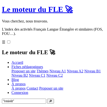
Le moteur du FLE 🚀
Vous cherchez, nous trouvons.
L'index des activités Français Langue Étrangère et similaires (FOS,
FOU…).
☰
Le moteur du FLE 🚀
Accueil
Fiches pédagogiques
Proposer un site
Thèmes
Niveau A1
Niveau A2
Niveau B1
Niveau B2
Niveau C1
Niveau C2
Blog
À propos
À propos
Contact
Proposer un site
Connexion
🔎