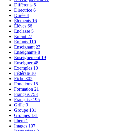
Différents
5
Directrice
6
Durée
4
Éléments
16
Élèves
66
Enclasse
5
Enfant
27
Enfants
110
Enseignant
23
Enseignante
8
Enseignement
19
Enseigner
48
Exemples
10
Fédérale
10
Fiche
302
Fonctions
15
Formation
21
Français
758
Française
195
Grille
9
Groupe
131
Groupes
131
Ilhem
1
Images
107