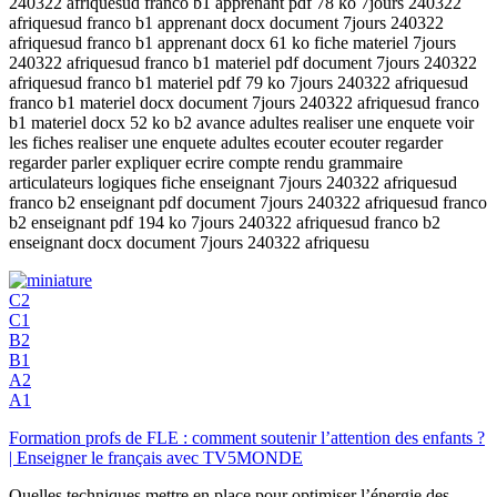
240322 afriquesud franco b1 apprenant pdf 78 ko 7jours 240322
afriquesud franco b1 apprenant docx document 7jours 240322
afriquesud franco b1 apprenant docx 61 ko fiche materiel 7jours
240322 afriquesud franco b1 materiel pdf document 7jours 240322
afriquesud franco b1 materiel pdf 79 ko 7jours 240322 afriquesud
franco b1 materiel docx document 7jours 240322 afriquesud franco
b1 materiel docx 52 ko b2 avance adultes realiser une enquete voir
les fiches realiser une enquete adultes ecouter ecouter regarder
regarder parler expliquer ecrire compte rendu grammaire
articulateurs logiques fiche enseignant 7jours 240322 afriquesud
franco b2 enseignant pdf document 7jours 240322 afriquesud franco
b2 enseignant pdf 194 ko 7jours 240322 afriquesud franco b2
enseignant docx document 7jours 240322 afriquesu
C2
C1
B2
B1
A2
A1
Formation profs de FLE : comment soutenir l’attention des enfants ?
| Enseigner le français avec TV5MONDE
Quelles techniques mettre en place pour optimiser l’énergie des