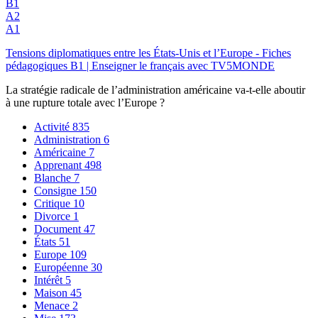
B1
A2
A1
Tensions diplomatiques entre les États-Unis et l’Europe - Fiches
pédagogiques B1 | Enseigner le français avec TV5MONDE
La stratégie radicale de l’administration américaine va-t-elle aboutir
à une rupture totale avec l’Europe ?
Activité
835
Administration
6
Américaine
7
Apprenant
498
Blanche
7
Consigne
150
Critique
10
Divorce
1
Document
47
États
51
Europe
109
Européenne
30
Intérêt
5
Maison
45
Menace
2