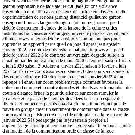
jeux de societe ecouter le podcast ludomag interview guillaume
garcon responsable de jade atelier c08 jade jouons a distance
ensemble creer du lien avec des jeux de societe en classe virtuelle
experimentation de serious gaming distanciel guillaume garcon
enseignant francais langue etrangere guillaume garcon u pec fr
delcife departement d etudes de la langue de la culture et des
institutions francaises aux etrangers universite paris est creteil paris
xii https www u pec fr delcife version 5 1 on ne joue pas pour
apprendre on apprend parce que l on joue d apres jean epstein
janvier 2022 le contexte universitaire habituel http www u pec fr
delcife janvier 2022 3 le contexte universitaire degrade suite a la
situation pandemique a partir de mars 2020 calendrier saison 1 mars
a juin 2020 saison 2 octobre a janvier 2021 saison 3 fevrier a juin
2021 soit 75 des cours assures a distance 70 des cours a distance 53
des cours a distance 100 des cours a distance janvier 2022 4 une
reponse a l ennui sur zoom problematique comment favoriser la
cohesion d equipe et la motivation des etudiants avec le maintien des
cours a distance briser la peur du silence sur zoom stimuler la
creativite et le plaisir de chercher des idees laisser un espace de
liberte et d innocence parfois favoriser le travail individuel puis le
travail en groupe creer un sentiment de communaute dans sa classe
zoom avoir du plaisir a etre ensemble et du plaisir a faire ensemble
janvier 2022 5 la pedagogie par le jeu terrain propice a l
apprentissage parce qu il peut source haydee silva bien joue 1 guide
d animation de la communication orale en classe de langue