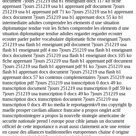
document 7jours 251219 usa b1 enseignant docx 117 ko fiche
apprenant 7jours 251219 usa b1 apprenant pdf document 7jours
251219 usa b1 apprenant pdf 71 ko 7jours 251219 usa b1 apprenant
docx document 7jours 251219 usa b1 apprenant docx 55 ko b1
intermediaire adultes comprendre les elements d une situation
diplomatique tendue voir les fiches comprendre les elements d une
situation diplomatique tendue adultes regarder regarder ecouter
ecouter parler parler vocabulaire diplomatie fiche enseignant 7jours
251219 usa flash b1 enseignant pdf document 7jours 251219 usa
flash b1 enseignant pdf 4 mo 7jours 251219 usa flash b1 enseignant
docx document 7jours 251219 usa flash b1 enseignant docx 105 ko
fiche apprenant 7jours 251219 usa flash b1 apprenant pdf document
7jours 251219 usa flash b1 apprenant pdf 91 ko 7jours 251219 usa
flash b1 apprenant docx document 7jours 251219 usa flash b1
apprenant docx 57 ko contenus complementaires 7jours 251219 usa
transcription pdf 7jours 251219 usa transcription 0 docx 49 ko
transcription document 7jours 251219 usa transcription 0 pdf 59 ko
7jours 251219 usa transcription 0 docx 49 ko 7jours 251219 usa
transcription docx transcription document 7jours 251219 usa
transcription 0 docx 49 ko media le reportagemkv9 mo copyright fp
maelle prosper cavilam alliance francaise a propos onglet actif
transcriptionintegrer a propos la nouvelle strategie americaine de
securite nationale prend l europe pour cible jamais un document
officiel de cette importance n avait aussi clairement acte une remise
en cause des alliances traditionnelles europeennes chaine d origine