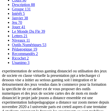
Cours
90
Description
88
Groupe
131
Intérêt
5
Janvier
38
Jeu
70
Jouer
41
Le Monde Du Fle
39
Lettres
21
Niveaux
11
Outils Numériques
53
Pédagogique
19
Recommandés
2
Ricochet
2
Unanimo
3
experimentation de serious gaming distanciel ou utilisation des jeux
de societe en classe virtuelle la presentation ppt a telecharger ci
dessous vise a initier au serious gaming soit l integration et le
detournement des jeux vendus dans le commerce pour la formation
la specificite de cet atelier est de vous proposer des outils
numeriques et des jeux de societe cartes des de mots en mode
distanciel le projet jade jouons a distance ensemble est une
experimentation ludopedagogique a distance sur zoom menee depuis
novembre 2020 a l universite paris est creteil aupres d une trentaine