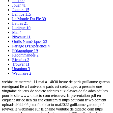
Jeux
99
Jouer
41
Joueurs
15
Langue
115
Le Monde Du Fle
39
Lettres
21
Ludique
10
Mai
4
Niveaux
11
Outils Numériques
53
Partage D'Expérience
4
Pédagogique
19
Recommandés
2
Ricochet
2
Trouver
11
Unanimo
3
Webinaire
2
webinaire mercredi 11 mai a 14h30 heure de paris guillaume garcon
enseignant fle a l universite paris est creteil upec a presente une
vingtaine de jeux de societe adaptes aux classes de fle ados adultes
pour le site www didacto com retrouvez la presentation pdf en
cliquant sur ce lien du site eduteam fr https eduteam fr wp content
uploads 2022 05 jeux fle didacto mai2022 guillaume garcon pdf
revivez le webinaire sur la chaine youtube de didacto com https