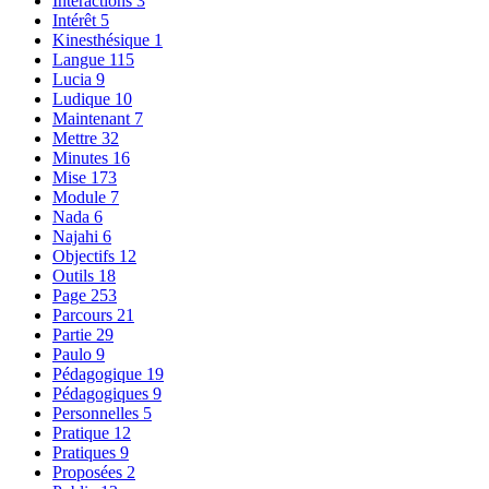
Interactions
3
Intérêt
5
Kinesthésique
1
Langue
115
Lucia
9
Ludique
10
Maintenant
7
Mettre
32
Minutes
16
Mise
173
Module
7
Nada
6
Najahi
6
Objectifs
12
Outils
18
Page
253
Parcours
21
Partie
29
Paulo
9
Pédagogique
19
Pédagogiques
9
Personnelles
5
Pratique
12
Pratiques
9
Proposées
2