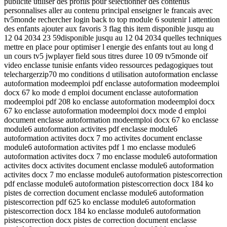
publicite utiliser des profils pour selectionner des contenus
personnalises aller au contenu principal enseigner le francais avec
tv5monde rechercher login back to top module 6 soutenir l attention
des enfants ajouter aux favoris 3 flag this item disponible jusqu au
12 04 2034 23 59disponible jusqu au 12 04 2034 quelles techniques
mettre en place pour optimiser l energie des enfants tout au long d
un cours tv5 jwplayer field sous titres duree 10 09 tv5monde oif
video enclasse tunisie enfants video ressources pedagogiques tout
telechargerzip70 mo conditions d utilisation autoformation enclasse
autoformation modeemploi pdf enclasse autoformation modeemploi
docx 67 ko mode d emploi document enclasse autoformation
modeemploi pdf 208 ko enclasse autoformation modeemploi docx
67 ko enclasse autoformation modeemploi docx mode d emploi
document enclasse autoformation modeemploi docx 67 ko enclasse
module6 autoformation activites pdf enclasse module6
autoformation activites docx 7 mo activites document enclasse
module6 autoformation activites pdf 1 mo enclasse module6
autoformation activites docx 7 mo enclasse module6 autoformation
activites docx activites document enclasse module6 autoformation
activites docx 7 mo enclasse module6 autoformation pistescorrection
pdf enclasse module6 autoformation pistescorrection docx 184 ko
pistes de correction document enclasse module6 autoformation
pistescorrection pdf 625 ko enclasse module6 autoformation
pistescorrection docx 184 ko enclasse module6 autoformation
pistescorrection docx pistes de correction document enclasse