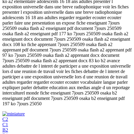
ko a2 elementaire adolescents 16 18 ans adultes presenter l
exposition universelle dans une breve radiophonique voir les fiches
presenter l exposition universelle dans une breve radiophonique
adolescents 16 18 ans adultes regarder regarder ecouter ecouter
parler faire une presentation un expose fiche enseignant 7jours
250509 osaka flash a2 enseignant pdf document 7jours 250509
osaka flash a2 enseignant pdf 177 ko 7jours 250509 osaka flash a2
enseignant docx document 7jours 250509 osaka flash a2 enseignant
docx 108 ko fiche apprenant 7jours 250509 osaka flash a2
apprenant pdf document 7jours 250509 osaka flash a2 apprenant pdf
97 ko 7jours 250509 osaka flash a2 apprenant docx document
7jours 250509 osaka flash a2 apprenant docx 83 ko b2 avance
adultes debattre de l interet de participer a une exposition universelle
lors d une reunion de travail voir les fiches debattre de l interet de
participer a une exposition universelle lors d une reunion de travail
adultes regarder regarder ecouter ecouter vocabulaire langue parler
expliquer parler debattre education aux medias angle d un reportage
interculturel monde fiche enseignant 7jours 250509 osaka b2
enseignant pdf document 7jours 250509 osaka b2 enseignant pdf
197 ko 7jours 25050
C2
C1
B2