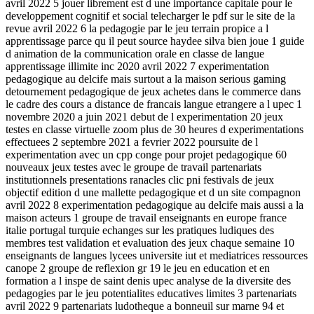
avril 2022 5 jouer librement est d une importance capitale pour le
developpement cognitif et social telecharger le pdf sur le site de la
revue avril 2022 6 la pedagogie par le jeu terrain propice a l
apprentissage parce qu il peut source haydee silva bien joue 1 guide
d animation de la communication orale en classe de langue
apprentissage illimite inc 2020 avril 2022 7 experimentation
pedagogique au delcife mais surtout a la maison serious gaming
detournement pedagogique de jeux achetes dans le commerce dans
le cadre des cours a distance de francais langue etrangere a l upec 1
novembre 2020 a juin 2021 debut de l experimentation 20 jeux
testes en classe virtuelle zoom plus de 30 heures d experimentations
effectuees 2 septembre 2021 a fevrier 2022 poursuite de l
experimentation avec un cpp conge pour projet pedagogique 60
nouveaux jeux testes avec le groupe de travail partenariats
institutionnels presentations ranacles clic pni festivals de jeux
objectif edition d une mallette pedagogique et d un site compagnon
avril 2022 8 experimentation pedagogique au delcife mais aussi a la
maison acteurs 1 groupe de travail enseignants en europe france
italie portugal turquie echanges sur les pratiques ludiques des
membres test validation et evaluation des jeux chaque semaine 10
enseignants de langues lycees universite iut et mediatrices ressources
canope 2 groupe de reflexion gr 19 le jeu en education et en
formation a l inspe de saint denis upec analyse de la diversite des
pedagogies par le jeu potentialites educatives limites 3 partenariats
avril 2022 9 partenariats ludotheque a bonneuil sur marne 94 et